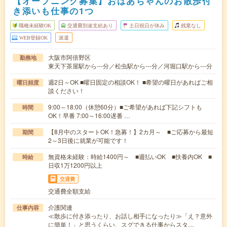
【オープニング募集】おばあちゃんのお散歩付
き添いも仕事の1つ
職種未経験OK
交通費別途支給あり
土日祝日が休み
残業なし
WEB登録OK
派遣
大阪市阿倍野区
勤務地
東天下茶屋駅から---分／松虫駅から---分／河堀口駅から---分
週2日～OK ■曜日固定の相談OK！ ■希望の曜日があればご相
曜日頻度
談ください！
9:00～18:00（休憩60分）■ご希望があれば下記シフトも
時間
OK！早番 7:00～16:00遅番 …
【8月中のスタートOK！急募！】2カ月～ ■ご応募から最短
期間
2～3日後に就業が可能です！
無資格未経験：時給1400円～ ■週払いOK ■扶養内OK ■
時給
日収1万1200円以上
交通費
交通費全額支給
介護関連
仕事内容
≪散歩に付き添ったり、お話し相手になったり≫「え？意外
に簡単！」と思うくらい、スグできる仕事からスタ…