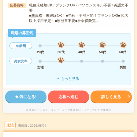
職種未経験OK / ブランクOK / パソコンスキル不要 / 英語力不
応募資格
要
■無資格・未経験OK！■年齢・学歴不問！ブランクOK!■10名
以上採用予定！■履歴書不要■社会保険完…
職場の雰囲気
年齢層
20代
30代
40代
50代
60代
男女比率
女性
男性
もっと見る
気になる!
応募へ進む
詳しく見る
派遣会社
日研トータルソーシング株式会社 メディカルケア事業部
未読
掲載日
2026/08/01