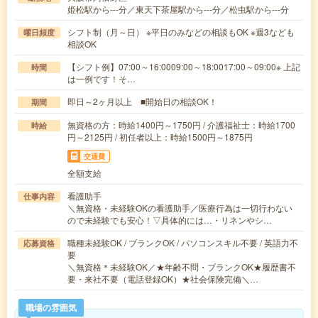
姫松駅から---分／東天下茶屋駅から---分／松虫駅から---分
シフト制（月～日） ※平日のみなどの相談もOK ※週3なども
曜日頻度
相談OK
【シフト例】07:00～16:0009:00～18:0017:00～09:00※ 上記
時間
は一例です！そ…
即日～2ヶ月以上 ■開始日の相談OK！
期間
無資格の方：時給1400円～1750円 / 介護福祉士：時給1700
時給
円～2125円 / 初任者以上：時給1500円～1875円
交通費
全額支給
看護助手
仕事内容
＼無資格・未経験OKの看護助手／医療行為は一切行わない
ので未経験でも安心！▽具体的には…・リネンやシ…
職種未経験OK / ブランクOK / パソコンスキル不要 / 英語力不
応募資格
要
＼無資格＊未経験OK／★年齢不問・ブランクOK★履歴書不
要・来社不要（電話登録OK）★社会保険完備＼…
職場の雰囲気