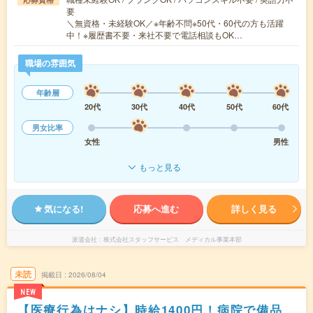
要
＼無資格・未経験OK／※年齢不問※50代・60代の方も活躍
中！※履歴書不要・来社不要で電話相談もOK…
職場の雰囲気
年齢層
20代
30代
40代
50代
60代
男女比率
女性
男性
もっと見る
気になる!
応募へ進む
詳しく見る
派遣会社
株式会社スタッフサービス メディカル事業本部
未読
掲載日
2026/08/04
NEW
【医療行為はナシ】時給1400円！病院で備品