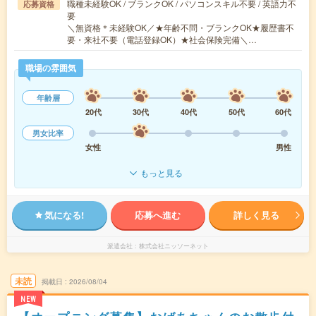
職種未経験OK / ブランクOK / パソコンスキル不要 / 英語力不
応募資格
要
＼無資格＊未経験OK／★年齢不問・ブランクOK★履歴書不
要・来社不要（電話登録OK）★社会保険完備＼…
職場の雰囲気
年齢層
20代
30代
40代
50代
60代
男女比率
女性
男性
もっと見る
気になる!
応募へ進む
詳しく見る
派遣会社
株式会社ニッソーネット
未読
掲載日
2026/08/04
NEW