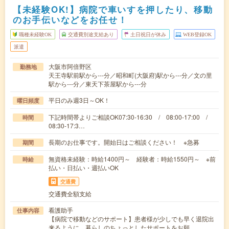
【未経験OK!】病院で車いすを押したり、移動
のお手伝いなどをお任せ！
職種未経験OK
交通費別途支給あり
土日祝日が休み
WEB登録OK
派遣
大阪市阿倍野区
勤務地
天王寺駅前駅から---分／昭和町(大阪府)駅から---分／文の里
駅から---分／東天下茶屋駅から---分
平日のみ週3日～OK！
曜日頻度
下記時間帯よりご相談OK07:30-16:30 / 08:00-17:00 /
時間
08:30-17:3…
長期のお仕事です。開始日はご相談ください！ ※急募
期間
無資格未経験：時給1400円～ 経験者：時給1550円～ ※前
時給
払い・日払い・週払いOK
交通費
交通費全額支給
看護助手
仕事内容
【病院で移動などのサポート】患者様が少しでも早く退院出
来るように、暮らしのちょっとしたサポートをお願…