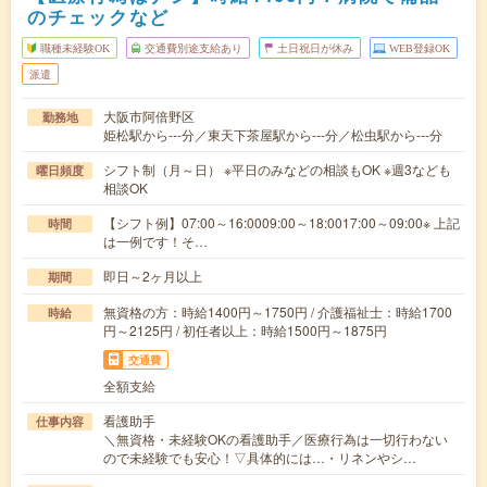
のチェックなど
職種未経験OK
交通費別途支給あり
土日祝日が休み
WEB登録OK
派遣
大阪市阿倍野区
勤務地
姫松駅から---分／東天下茶屋駅から---分／松虫駅から---分
シフト制（月～日） ※平日のみなどの相談もOK ※週3なども
曜日頻度
相談OK
【シフト例】07:00～16:0009:00～18:0017:00～09:00※ 上記
時間
は一例です！そ…
即日～2ヶ月以上
期間
無資格の方：時給1400円～1750円 / 介護福祉士：時給1700
時給
円～2125円 / 初任者以上：時給1500円～1875円
交通費
全額支給
看護助手
仕事内容
＼無資格・未経験OKの看護助手／医療行為は一切行わない
ので未経験でも安心！▽具体的には…・リネンやシ…