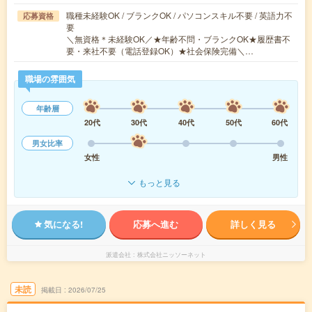
職種未経験OK / ブランクOK / パソコンスキル不要 / 英語力不
応募資格
要
＼無資格＊未経験OK／★年齢不問・ブランクOK★履歴書不
要・来社不要（電話登録OK）★社会保険完備＼…
職場の雰囲気
年齢層
20代
30代
40代
50代
60代
男女比率
女性
男性
もっと見る
気になる!
応募へ進む
詳しく見る
派遣会社
株式会社ニッソーネット
未読
掲載日
2026/07/25