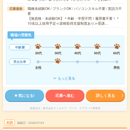
職種未経験OK / ブランクOK / パソコンスキル不要 / 英語力不
応募資格
要
【無資格・未経験OK】＊年齢・学歴不問！履歴書不要！＊
10名以上採用予定≪資格取得支援制度あり≫受講…
職場の雰囲気
年齢層
20代
30代
40代
50代
60代
男女比率
女性
男性
もっと見る
気になる!
応募へ進む
詳しく見る
派遣会社
株式会社ウィルオブ・ワーク ケアワーク事業部
未読
掲載日
2026/07/24