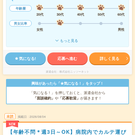
年齢層
20代
30代
40代
50代
60代
男女比率
女性
男性
もっと見る
気になる!
応募へ進む
詳しく見る
派遣会社
株式会社ニッソーネット
興味があったら「★気になる！」をタップ！
「気になる！」を押しておくと、派遣会社から
「面談確約」
や
「応募歓迎」
が届きます！
未読
掲載日
2026/08/04
NEW
【年齢不問＊週3日～OK】病院内でカルテ運び