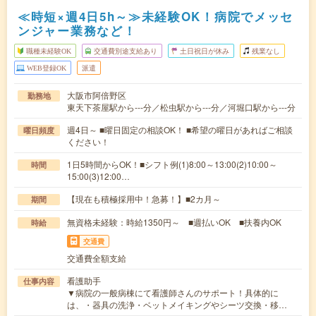
≪時短×週4日5h～≫未経験OK！病院でメッセ
ンジャー業務など！
職種未経験OK
交通費別途支給あり
土日祝日が休み
残業なし
WEB登録OK
派遣
大阪市阿倍野区
勤務地
東天下茶屋駅から---分／松虫駅から---分／河堀口駅から---分
週4日～ ■曜日固定の相談OK！ ■希望の曜日があればご相談
曜日頻度
ください！
1日5時間からOK！■シフト例(1)8:00～13:00(2)10:00～
時間
15:00(3)12:00…
【現在も積極採用中！急募！】■2カ月～
期間
無資格未経験：時給1350円～ ■週払いOK ■扶養内OK
時給
交通費
交通費全額支給
看護助手
仕事内容
▼病院の一般病棟にて看護師さんのサポート！具体的に
は、・器具の洗浄・ベットメイキングやシーツ交換・移…