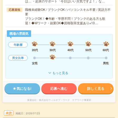
は… ・起床のサポート「今日はいい天気ですよ！」な…
職種未経験OK / ブランクOK / パソコンスキル不要 / 英語力不
応募資格
要
ブランクOK！◆年齢・学歴不問！ブランクのある方も歓
迎！◆Wワーク・副業OK◆資格取得支援あり※10…
職場の雰囲気
年齢層
20代
30代
40代
50代
60代
男女比率
女性
男性
もっと見る
気になる!
応募へ進む
詳しく見る
派遣会社
株式会社ウィルオブ・ワーク ケアワーク事業部
未読
掲載日
2026/07/23