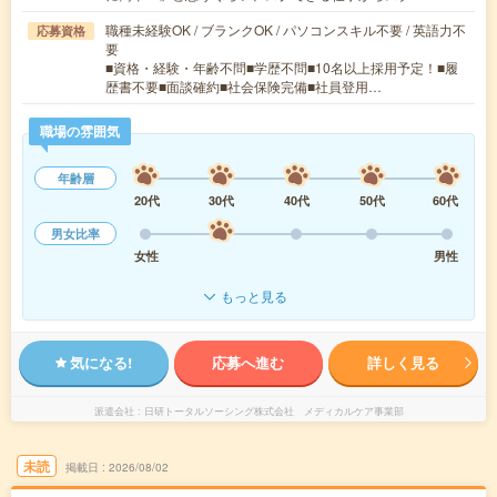
職種未経験OK / ブランクOK / パソコンスキル不要 / 英語力不
応募資格
要
■資格・経験・年齢不問■学歴不問■10名以上採用予定！■履
歴書不要■面談確約■社会保険完備■社員登用…
職場の雰囲気
年齢層
20代
30代
40代
50代
60代
男女比率
女性
男性
もっと見る
気になる!
応募へ進む
詳しく見る
派遣会社
日研トータルソーシング株式会社 メディカルケア事業部
未読
掲載日
2026/08/02