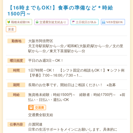
【16時までもOK!】食事の準備など＊時給
1500円～
職種未経験OK
交通費別途支給あり
土日祝日が休み
WEB登録OK
派遣
大阪市阿倍野区
勤務地
天王寺駅前駅から---分／昭和町(大阪府)駅から---分／文の里
駅から---分／東天下茶屋駅から---分
平日のみ週3日～OK！
曜日頻度
1日7時間～OK！ 【シフト固定の相談もOK！】▼シフト例
時間
【早番】7:00～16:00／7:30～1…
長期のお仕事です。開始日はご相談ください！ ※急募
期間
無資格未経験：時給1500円～ 経験者：時給1700円～ ※前
時給
払い・日払い・週払いOK
交通費
交通費全額支給
介護関連
仕事内容
日常の生活サポートをメインにお願いします。具体的に