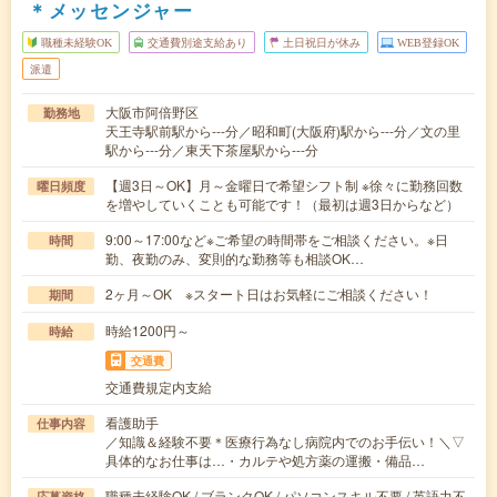
＊メッセンジャー
職種未経験OK
交通費別途支給あり
土日祝日が休み
WEB登録OK
派遣
大阪市阿倍野区
勤務地
天王寺駅前駅から---分／昭和町(大阪府)駅から---分／文の里
駅から---分／東天下茶屋駅から---分
【週3日～OK】月～金曜日で希望シフト制 ※徐々に勤務回数
曜日頻度
を増やしていくことも可能です！（最初は週3日からなど）
9:00～17:00など※ご希望の時間帯をご相談ください。※日
時間
勤、夜勤のみ、変則的な勤務等も相談OK…
2ヶ月～OK ※スタート日はお気軽にご相談ください！
期間
時給1200円～
時給
交通費
交通費規定内支給
看護助手
仕事内容
／知識＆経験不要＊医療行為なし病院内でのお手伝い！＼▽
具体的なお仕事は…・カルテや処方薬の運搬・備品…
職種未経験OK / ブランクOK / パソコンスキル不要 / 英語力不
応募資格