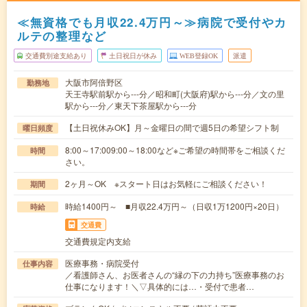
≪無資格でも月収22.4万円～≫病院で受付やカ
ルテの整理など
交通費別途支給あり
土日祝日が休み
WEB登録OK
派遣
大阪市阿倍野区
勤務地
天王寺駅前駅から---分／昭和町(大阪府)駅から---分／文の里
駅から---分／東天下茶屋駅から---分
【土日祝休みOK】月～金曜日の間で週5日の希望シフト制
曜日頻度
8:00～17:009:00～18:00など※ご希望の時間帯をご相談くだ
時間
さい。
2ヶ月～OK ※スタート日はお気軽にご相談ください！
期間
時給1400円～ ■月収22.4万円～（日収1万1200円×20日）
時給
交通費
交通費規定内支給
医療事務・病院受付
仕事内容
／看護師さん、お医者さんの“縁の下の力持ち”医療事務のお
仕事になります！＼▽具体的には…・受付で患者…