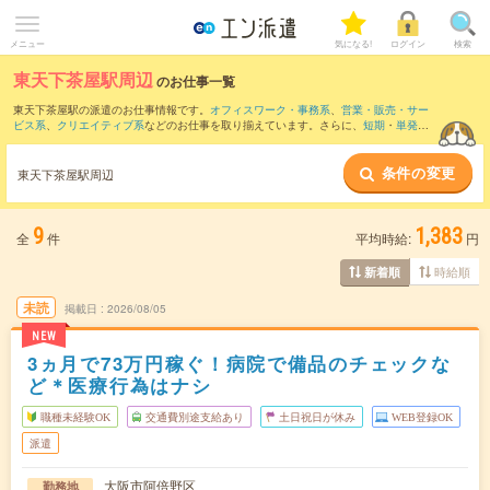
メニュー
気になる!
ログイン
検索
東天下茶屋駅周辺
のお仕事一覧
東天下茶屋駅の派遣のお仕事情報です。
オフィスワーク・事務系
、
営業・販売・サー
ビス系
、
クリエイティブ系
などのお仕事を取り揃えています。さらに、
短期
・
単発
な
どの期間や、
職種未経験OK
などのこだわり条件で絞り込んでいただけます。
条件の変更
また、
心斎橋駅
・
なんば(地下鉄)駅
・
四ツ橋駅
・
長堀橋駅
・
なんば(南海線)駅
など近隣
東天下茶屋駅周辺
駅のお仕事もご確認いただけます。
9
1,383
全
件
平均時給:
円
時給順
新着順
未読
掲載日
2026/08/05
NEW
3ヵ月で73万円稼ぐ！病院で備品のチェックな
ど＊医療行為はナシ
職種未経験OK
交通費別途支給あり
土日祝日が休み
WEB登録OK
派遣
大阪市阿倍野区
勤務地