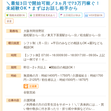
＼最短3日で開始可能／3ヵ月で73万円稼ぐ！
未経験OK＊まずはお話し相手から
職種未経験OK
交通費別途支給あり
土日祝日が休み
WEB登録OK
派遣
大阪市阿倍野区
勤務地
姫松駅から---分／東天下茶屋駅から---分／松虫駅から---分
シフト制（月～日） ※平日のみなどの相談もOK ※週3なども
曜日頻度
相談OK
【シフト例】07:00～16:0009:00～18:0017:00～09:00※ 上記
時間
は一例です！そ…
即日～2ヶ月以上 ■開始日の相談OK！
期間
無資格の方：時給1400円～1750円 / 介護福祉士：時給1700
時給
円～2125円 / 初任者以上：時給1500円～1875円
交通費
全額支給
介護関連
仕事内容
／利用者の方の日常生活をサポート！＼▽具体的には…・買
い物や散歩に付き添ったり・折り紙や体操などのレ…