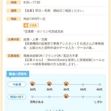
8:30～17:30
時間
【急募】即日～長期 開始日ご相談ください。
期間
時給1300円＋交
時給
交通費
*交通費・ガソリン代別途支給
総務・人事・労務
仕事内容
【医療機関の総務部で事務アシスタント】社員さんの事務補
佐・お願された資料作成やデータ入力・データの集…
職種未経験OK / ブランクOK / 英語力不要
応募資格
【応募スキル】・WordやExcelを使用した実務経験(コールセ
ンターや接客業経験の方も歓迎します)…
職場の雰囲気
年齢層
20代
30代
40代
50代
60代
職場の様子
活気がある
しずか
もっと見る