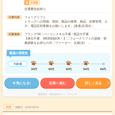
交通費
交通費支給有り
フォークリフト
仕事内容
トラックへの荷積、荷卸、製品の積替、検品、在庫管理、入
力、電話応対業務をお願いします。(派遣)石清水…
ブランクOK / パソコンスキル不要 / 英語力不要
応募資格
【来社不要、WEB登録OK！】〇フォークリフトの資格・実
務経験をお持ちの方〇フリーター、主婦(夫) …
職場の雰囲気
年齢層
20代
30代
40代
50代
60代
気になる!
応募へ進む
詳しく見る
派遣会社
株式会社テクノ・サービス
未読
掲載日
2026/08/04