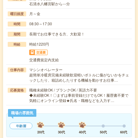
石清水八幡宮駅から---分
月～金
曜日頻度
08:30～17:30
時間
長期でお仕事できる方、大歓迎！
期間
時給1220円
時給
交通費
交通費規定内支給
マシンオペレーター
仕事内容
超簡単冷暖房完備未経験歓迎軽いボトルに傷がないかをチェ
ックしたり、箱詰めしたりする機械を動かすお仕事…
職種未経験OK / ブランクOK / 英語力不要
応募資格
◆未経験OK！〇まずは事前登録だけでもOK！履歴書不要で
気軽にオンライン登録★氏名・職種などを入力す…
職場の雰囲気
年齢層
20代
30代
40代
50代
60代