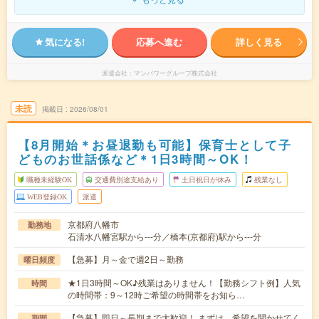
気になる!
応募へ進む
詳しく見る
派遣会社
マンパワーグループ株式会社
未読
掲載日
2026/08/01
【8月開始＊お昼退勤も可能】保育士として子
どものお世話係など＊1日3時間～OK！
職種未経験OK
交通費別途支給あり
土日祝日が休み
残業なし
WEB登録OK
派遣
京都府八幡市
勤務地
石清水八幡宮駅から---分／橋本(京都府)駅から---分
【急募】月～金で週2日～勤務
曜日頻度
★1日3時間～OK♪残業はありません！【勤務シフト例】人気
時間
の時間帯：9～12時ご希望の時間帯をお知ら…
【急募】即日～長期まで大歓迎！ まずは、希望を聞かせてく
期間