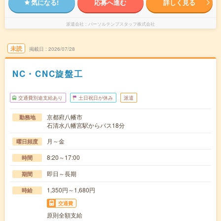
気になる!
応募へ進む
詳しく見る
派遣会社
パーソルテンプスタッフ株式会社
未読
掲載日
2026/07/28
NC・CNC旋盤工
交通費別途支給あり
土日祝日が休み
派遣
京都府八幡市
勤務地
石清水八幡宮駅からバス18分
月～金
曜日頻度
8:20～17:00
時間
即日～長期
期間
1,350円～1,680円
時給
交通費
原則全額支給