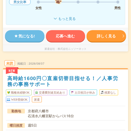
男女比率
女性
男性
もっと見る
気になる!
応募へ進む
詳しく見る
派遣会社
株式会社ニッソーネット
未読
掲載日
2026/08/07
NEW
高時給1600円〇直雇切替目指せる！／人事労
務の事務サポート
職種未経験OK
交通費別途支給あり
土日祝日が休み
残業なし
WEB登録OK
派遣
京都府八幡市
勤務地
石清水八幡宮駅からバス16分
週5日
曜日頻度