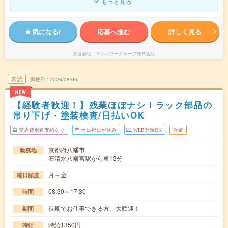
もっと見る
気になる!
応募へ進む
詳しく見る
派遣会社
マンパワーグループ株式会社
未読
掲載日
2026/08/06
NEW
【経験者歓迎！】残業ほぼナシ！ラック部品の
吊り下げ・塗装検査/日払いOK
交通費別途支給あり
土日祝日が休み
WEB登録OK
派遣
京都府八幡市
勤務地
石清水八幡宮駅から車13分
月～金
曜日頻度
08:30～17:30
時間
長期でお仕事できる方、大歓迎！
期間
時給1350円
時給