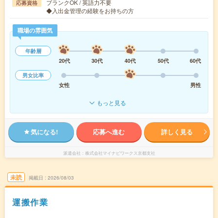
ブランクOK / 英語力不要
応募資格
◆入出金管理の経験をお持ちの方
職場の雰囲気
年齢層
20代
30代
40代
50代
60代
男女比率
女性
男性
もっと見る
気になる!
応募へ進む
詳しく見る
派遣会社
株式会社マイナビワークス京都支社
未読
掲載日
2026/08/03
運搬作業