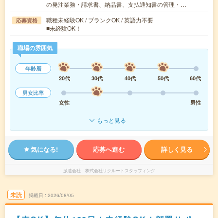
の発注業務・請求書、納品書、支払通知書の管理・…
職種未経験OK / ブランクOK / 英語力不要
応募資格
■未経験OK！
職場の雰囲気
年齢層
20代
30代
40代
50代
60代
男女比率
女性
男性
もっと見る
気になる!
応募へ進む
詳しく見る
派遣会社
株式会社リクルートスタッフィング
未読
掲載日
2026/08/05