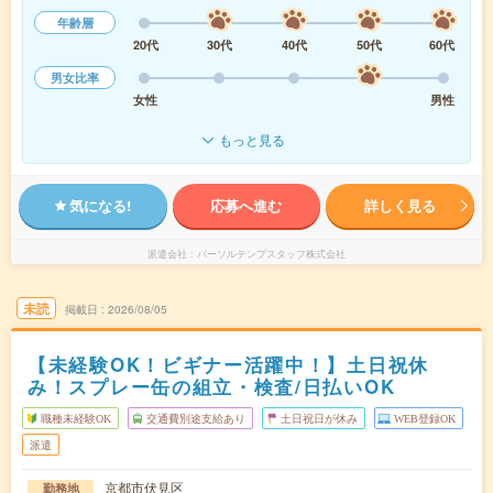
年齢層
20代
30代
40代
50代
60代
男女比率
女性
男性
もっと見る
気になる!
応募へ進む
詳しく見る
派遣会社
パーソルテンプスタッフ株式会社
未読
掲載日
2026/08/05
【未経験OK！ビギナー活躍中！】土日祝休
み！スプレー缶の組立・検査/日払いOK
職種未経験OK
交通費別途支給あり
土日祝日が休み
WEB登録OK
派遣
京都市伏見区
勤務地