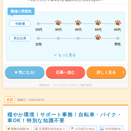
職場の雰囲気
年齢層
20代
30代
40代
50代
60代
男女比率
女性
男性
もっと見る
気になる!
応募へ進む
詳しく見る
派遣会社
パーソルテンプスタッフ株式会社
未読
掲載日
2026/08/05
穏やか環境！サポート事務！自転車・バイク・
車OK！特別な知識不要
職種未経験OK
交通費別途支給あり
土日祝日が休み
WEB登録OK