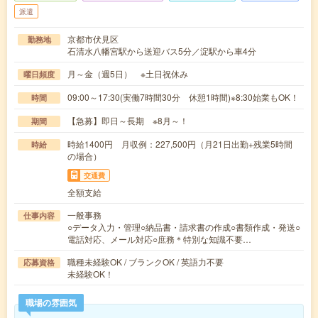
派遣
京都市伏見区
勤務地
石清水八幡宮駅から送迎バス5分／淀駅から車4分
月～金（週5日） ※土日祝休み
曜日頻度
09:00～17:30(実働7時間30分 休憩1時間)※8:30始業もOK！
時間
【急募】即日～長期 ※8月～！
期間
時給1400円 月収例：227,500円（月21日出勤+残業5時間
時給
の場合）
交通費
全額支給
一般事務
仕事内容
○データ入力・管理○納品書・請求書の作成○書類作成・発送○
電話対応、メール対応○庶務＊特別な知識不要…
職種未経験OK / ブランクOK / 英語力不要
応募資格
未経験OK！
職場の雰囲気