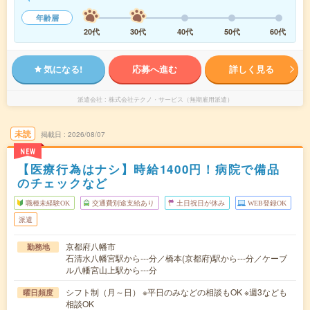
年齢層
20代
30代
40代
50代
60代
気になる!
応募へ進む
詳しく見る
派遣会社
株式会社テクノ・サービス（無期雇用派遣）
未読
掲載日
2026/08/07
NEW
【医療行為はナシ】時給1400円！病院で備品
のチェックなど
職種未経験OK
交通費別途支給あり
土日祝日が休み
WEB登録OK
派遣
京都府八幡市
勤務地
石清水八幡宮駅から---分／橋本(京都府)駅から---分／ケーブ
ル八幡宮山上駅から---分
シフト制（月～日） ※平日のみなどの相談もOK ※週3なども
曜日頻度
相談OK