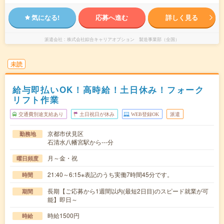
気になる!
応募へ進む
詳しく見る
派遣会社
株式会社綜合キャリアオプション 製造事業部（全国）
未読
給与即払いOK！高時給！土日休み！フォーク
リフト作業
交通費別途支給あり
土日祝日が休み
WEB登録OK
派遣
京都市伏見区
勤務地
石清水八幡宮駅から---分
月～金・祝
曜日頻度
21:40～6:15※表記のうち実働7時間45分です。
時間
長期【ご応募から1週間以内(最短2日目)のスピード就業が可
期間
能】即日～
時給1500円
時給