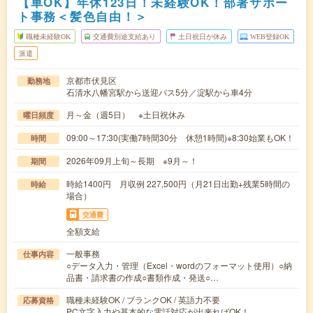
【車OK】年休123日！未経験OK！部署サポー
ト事務＜髪色自由！＞
職種未経験OK
交通費別途支給あり
土日祝日が休み
WEB登録OK
派遣
京都市伏見区
勤務地
石清水八幡宮駅から送迎バス5分／淀駅から車4分
月～金（週5日） ※土日祝休み
曜日頻度
09:00～17:30(実働7時間30分 休憩1時間)※8:30始業もOK！
時間
2026年09月上旬～長期 ※9月～！
期間
時給1400円 月収例 227,500円（月21日出勤+残業5時間の
時給
場合）
交通費
全額支給
一般事務
仕事内容
○データ入力・管理（Excel・wordのフォーマット使用）○納
品書・請求書の作成○書類作成・発送○…
職種未経験OK / ブランクOK / 英語力不要
応募資格
PC文字入力や基本的な電話対応が出来ればOK！