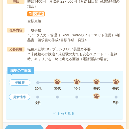
時給1400円 月収例 227,500円（月21日出勤+残業5時間の
時給
場合）
交通費
全額支給
一般事務
仕事内容
○データ入力・管理（Excel・wordのフォーマット使用）○納
品書・請求書の作成○書類作成・発送○…
職種未経験OK / ブランクOK / 英語力不要
応募資格
＊未経験の方歓迎＊未経験の方でも安心スタート！・登録
時、キャリアを一緒に考える面談（電話面談の場合）…
職場の雰囲気
年齢層
20代
30代
40代
50代
60代
男女比率
女性
男性
もっと見る