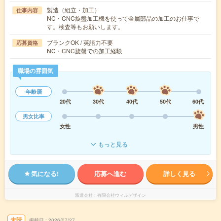
製造（組立・加工）
仕事内容
NC・CNC旋盤加工機を使って金属部品の加工のお仕事で
す。検査等もお願いします。
ブランクOK / 英語力不要
応募資格
NC・CNC旋盤での加工経験
職場の雰囲気
年齢層
20代
30代
40代
50代
60代
男女比率
女性
男性
もっと見る
気になる!
応募へ進む
詳しく見る
派遣会社
有限会社ウィルデザイン
未読
掲載日
2026/07/27