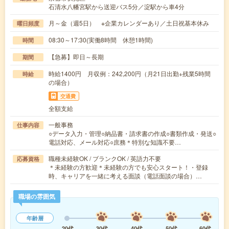
石清水八幡宮駅から送迎バス5分／淀駅から車4分
月～金（週5日） ※企業カレンダーあり／土日祝基本休み
曜日頻度
08:30～17:30(実働8時間 休憩1時間)
時間
【急募】即日～長期
期間
時給1400円 月収例：242,200円（月21日出勤+残業5時間
時給
の場合）
交通費
全額支給
一般事務
仕事内容
○データ入力・管理○納品書・請求書の作成○書類作成・発送○
電話対応、メール対応○庶務＊特別な知識不要…
職種未経験OK / ブランクOK / 英語力不要
応募資格
＊未経験の方歓迎＊未経験の方でも安心スタート！・登録
時、キャリアを一緒に考える面談（電話面談の場合）…
職場の雰囲気
年齢層
20代
30代
40代
50代
60代