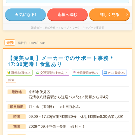
気になる!
応募へ進む
詳しく見る
派遣会社
株式会社ウィルオブ・ワーク キッズケア事業部
未読
掲載日
2026/07/31
【淀美豆町】メーカーでのサポート事務＊
17:30定時！食堂あり
職種未経験OK
交通費別途支給あり
土日祝日が休み
WEB登録OK
派遣
京都市伏見区
勤務地
石清水八幡宮駅から送迎バス5分／淀駅から車4分
月～金（週5日） ※土日祝休み
曜日頻度
09:00～17:30(実働7時間30分 休憩1時間)※8:30始業もOK！
時間
2026年09月中旬～長期 ※9月～！
期間