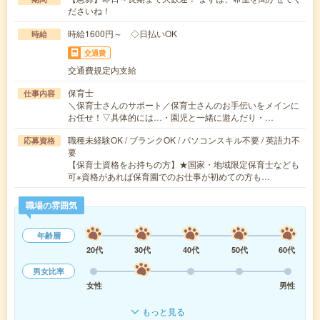
ださいね！
時給1600円～ ◇日払いOK
時給
交通費
交通費規定内支給
保育士
仕事内容
＼保育士さんのサポート／保育士さんのお手伝いをメインに
お任せ！▽具体的には…・園児と一緒に遊んだり・…
職種未経験OK / ブランクOK / パソコンスキル不要 / 英語力不
応募資格
要
【保育士資格をお持ちの方】★国家・地域限定保育士なども
可※資格があれば保育園でのお仕事が初めての方も…
職場の雰囲気
年齢層
20代
30代
40代
50代
60代
男女比率
女性
男性
もっと見る