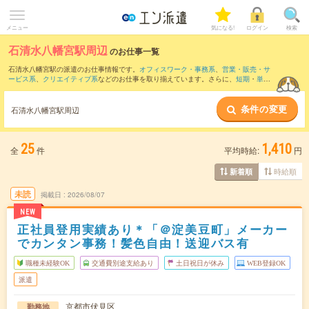
メニュー
気になる!
ログイン
検索
石清水八幡宮駅周辺
のお仕事一覧
石清水八幡宮駅の派遣のお仕事情報です。
オフィスワーク・事務系
、
営業・販売・サ
ービス系
、
クリエイティブ系
などのお仕事を取り揃えています。さらに、
短期
・
単発
などの期間や、
職種未経験OK
などのこだわり条件で絞り込んでいただけます。
条件の変更
また、
烏丸駅
・
京都駅
・
四条(京都市営)駅
・
高槻市駅
・
西大路駅
など近隣駅のお仕事も
石清水八幡宮駅周辺
ご確認いただけます。
25
1,410
全
件
平均時給:
円
時給順
新着順
未読
掲載日
2026/08/07
NEW
正社員登用実績あり＊「＠淀美豆町」メーカー
でカンタン事務！髪色自由！送迎バス有
職種未経験OK
交通費別途支給あり
土日祝日が休み
WEB登録OK
派遣
京都市伏見区
勤務地