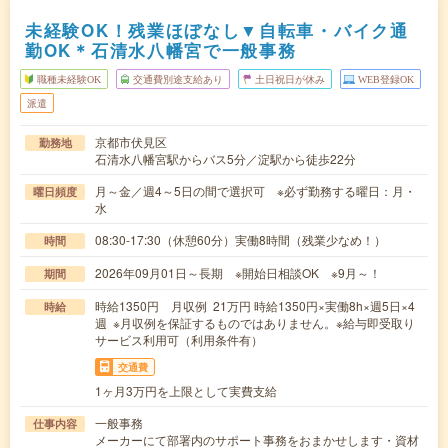
未経験OK！残業ほぼなし▼自転車・バイク通
勤OK＊石清水八幡宮で一般事務
職種未経験OK
交通費別途支給あり
土日祝日が休み
WEB登録OK
派遣
京都市伏見区
勤務地
石清水八幡宮駅からバス5分／淀駅から徒歩22分
月～金／週4～5日の間で選択可 ※必ず勤務する曜日：月・
曜日頻度
水
08:30-17:30（休憩60分）実働8時間（残業少なめ！）
時間
2026年09月01日～長期 ※開始日相談OK ※9月～！
期間
時給1350円 月収例 21万円 時給1350円×実働8h×週5日×4
時給
週 ※月収例を保証するものではありません。※給与即受取り
サービス利用可（利用条件有）
交通費
1ヶ月3万円を上限として実費支給
一般事務
仕事内容
メーカーにて部署内のサポート事務をおまかせします・資材