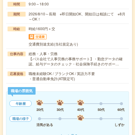
9:00～18:00
時間
2026/8/10～長期 ※即日開始OK、開始日は相談にて ※8月
期間
～OK！
時給1600円＋交
時給
交通費
交通費別途支給(当社規定あり)
総務・人事・労務
仕事内容
【バス会社で人事労務の事務サポート】・勤怠データの確
認、給与データのチェック・社会保険手続きのサポー…
職種未経験OK / ブランクOK / 英語力不要
応募資格
・普通自動車免許(AT限定可)
職場の雰囲気
年齢層
20代
30代
40代
50代
60代
職場の様子
活気がある
しずか