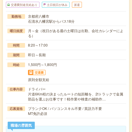
交通費別途支給あり
土日祝日が休み
派遣
京都府八幡市
勤務地
石清水八幡宮駅からバス18分
月～金（祝日がある週の土曜日は出勤、会社カレンダーによ
曜日頻度
る）
8:20～17:00
時間
即日～長期
期間
1,500円～1,800円
時給
交通費
原則全額支給
ドライバー
仕事内容
片道6Km程の決まったルートの短距離を、2tトラックで金属
部品を運ぶお仕事です！軽作業や検査の補助作…
ブランクOK / パソコンスキル不要 / 英語力不要
応募資格
MT免許必須
職場の雰囲気