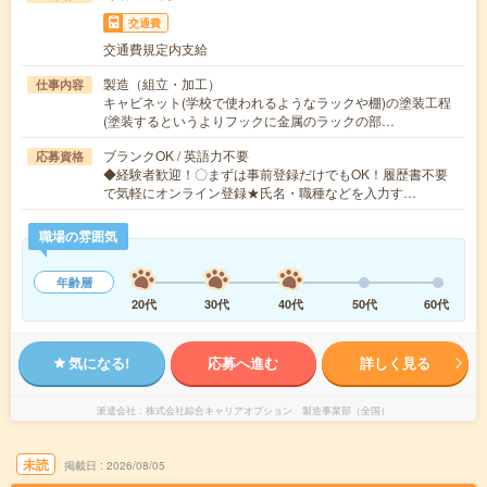
交通費
交通費規定内支給
製造（組立・加工）
仕事内容
キャビネット(学校で使われるようなラックや棚)の塗装工程
(塗装するというよりフックに金属のラックの部…
ブランクOK / 英語力不要
応募資格
◆経験者歓迎！〇まずは事前登録だけでもOK！履歴書不要
で気軽にオンライン登録★氏名・職種などを入力す…
職場の雰囲気
年齢層
20代
30代
40代
50代
60代
気になる!
応募へ進む
詳しく見る
派遣会社
株式会社綜合キャリアオプション 製造事業部（全国）
未読
掲載日
2026/08/05