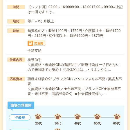
【シフト例】07:00～16:0009:00～18:0017:00～09:00※ 上記
時間
は一例です！そ…
即日～2ヶ月以上
期間
無資格の方：時給1400円～1750円 / 介護福祉士：時給1700
時給
円～2125円 / 初任者以上：時給1500円～1875円
交通費
全額支給
看護助手
仕事内容
＼無資格・未経験OKの看護助手／医療行為は一切行わない
ので未経験でも安心！▽具体的には…・リネンやシ…
職種未経験OK / ブランクOK / パソコンスキル不要 / 英語力不
応募資格
要
＼無資格＊未経験OK／★年齢不問・ブランクOK★履歴書不
要・来社不要（電話登録OK）★社会保険完備＼…
職場の雰囲気
年齢層
20代
30代
40代
50代
60代