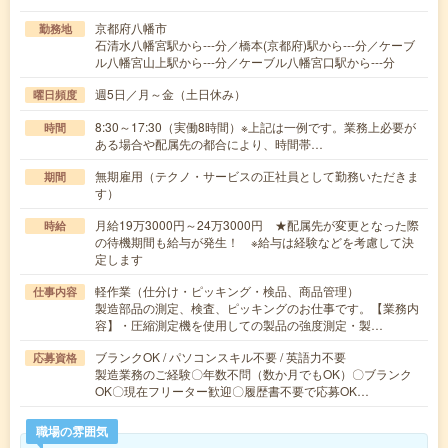
京都府八幡市
勤務地
石清水八幡宮駅から---分／橋本(京都府)駅から---分／ケーブ
ル八幡宮山上駅から---分／ケーブル八幡宮口駅から---分
週5日／月～金（土日休み）
曜日頻度
8:30～17:30（実働8時間）※上記は一例です。業務上必要が
時間
ある場合や配属先の都合により、時間帯…
無期雇用（テクノ・サービスの正社員として勤務いただきま
期間
す）
月給19万3000円～24万3000円 ★配属先が変更となった際
時給
の待機期間も給与が発生！ ※給与は経験などを考慮して決
定します
軽作業（仕分け・ピッキング・検品、商品管理）
仕事内容
製造部品の測定、検査、ピッキングのお仕事です。【業務内
容】・圧縮測定機を使用しての製品の強度測定・製…
ブランクOK / パソコンスキル不要 / 英語力不要
応募資格
製造業務のご経験〇年数不問（数か月でもOK）〇ブランク
OK〇現在フリーター歓迎〇履歴書不要で応募OK…
職場の雰囲気