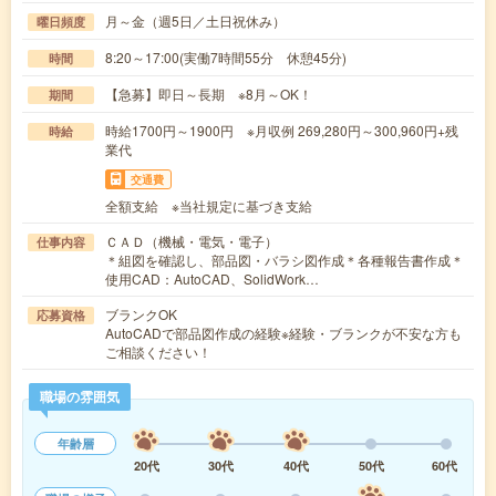
月～金（週5日／土日祝休み）
曜日頻度
8:20～17:00(実働7時間55分 休憩45分)
時間
【急募】即日～長期 ※8月～OK！
期間
時給1700円～1900円 ※月収例 269,280円～300,960円+残
時給
業代
交通費
全額支給 ※当社規定に基づき支給
ＣＡＤ（機械・電気・電子）
仕事内容
＊組図を確認し、部品図・バラシ図作成＊各種報告書作成＊
使用CAD：AutoCAD、SolidWork…
ブランクOK
応募資格
AutoCADで部品図作成の経験※経験・ブランクが不安な方も
ご相談ください！
職場の雰囲気
年齢層
20代
30代
40代
50代
60代