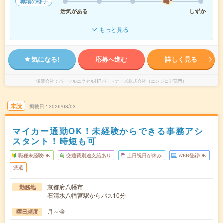
職場の様子
活気がある
しずか
もっと見る
気になる!
応募へ進む
詳しく見る
派遣会社
パーソルエクセルHRパートナーズ株式会社（エンジニア部門）
未読
掲載日
2026/08/03
マイカー通勤OK！未経験からできる事務アシ
スタント！時短も可
職種未経験OK
交通費別途支給あり
土日祝日が休み
WEB登録OK
派遣
京都府八幡市
勤務地
石清水八幡宮駅からバス10分
月～金
曜日頻度