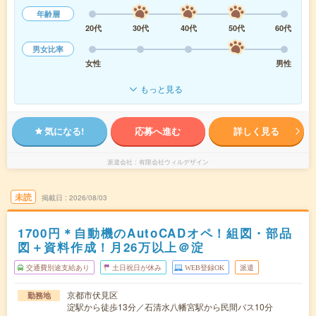
年齢層
20代
30代
40代
50代
60代
男女比率
女性
男性
もっと見る
気になる!
応募へ進む
詳しく見る
派遣会社
有限会社ウィルデザイン
未読
掲載日
2026/08/03
1700円＊自動機のAutoCADオペ！組図・部品
図＋資料作成！月26万以上＠淀
交通費別途支給あり
土日祝日が休み
WEB登録OK
派遣
京都市伏見区
勤務地
淀駅から徒歩13分／石清水八幡宮駅から民間バス10分