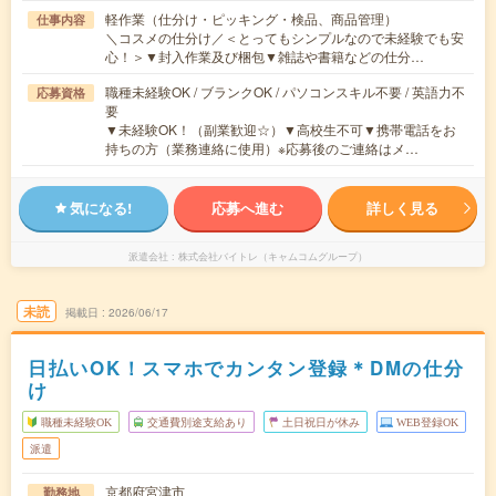
軽作業（仕分け・ピッキング・検品、商品管理）
仕事内容
＼コスメの仕分け／＜とってもシンプルなので未経験でも安
心！＞▼封入作業及び梱包▼雑誌や書籍などの仕分…
職種未経験OK / ブランクOK / パソコンスキル不要 / 英語力不
応募資格
要
▼未経験OK！（副業歓迎☆）▼高校生不可▼携帯電話をお
持ちの方（業務連絡に使用）※応募後のご連絡はメ…
気になる!
応募へ進む
詳しく見る
派遣会社
株式会社バイトレ（キャムコムグループ）
未読
掲載日
2026/06/17
日払いOK！スマホでカンタン登録＊DMの仕分
け
職種未経験OK
交通費別途支給あり
土日祝日が休み
WEB登録OK
派遣
京都府宮津市
勤務地