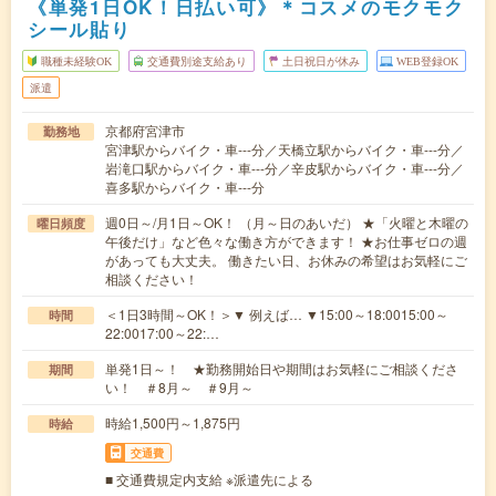
《単発1日OK！日払い可》＊コスメのモクモク
シール貼り
職種未経験OK
交通費別途支給あり
土日祝日が休み
WEB登録OK
派遣
京都府宮津市
勤務地
宮津駅からバイク・車---分／天橋立駅からバイク・車---分／
岩滝口駅からバイク・車---分／辛皮駅からバイク・車---分／
喜多駅からバイク・車---分
週0日～/月1日～OK！ （月～日のあいだ） ★「火曜と木曜の
曜日頻度
午後だけ」など色々な働き方ができます！ ★お仕事ゼロの週
があっても大丈夫。 働きたい日、お休みの希望はお気軽にご
相談ください！
＜1日3時間～OK！＞▼ 例えば… ▼15:00～18:0015:00～
時間
22:0017:00～22:…
単発1日～！ ★勤務開始日や期間はお気軽にご相談くださ
期間
い！ ＃8月～ ＃9月～
時給1,500円～1,875円
時給
交通費
■ 交通費規定内支給 ※派遣先による