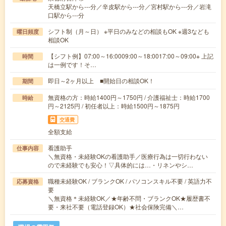
天橋立駅から---分／辛皮駅から---分／宮村駅から---分／岩滝
口駅から---分
シフト制（月～日） ※平日のみなどの相談もOK ※週3なども
曜日頻度
相談OK
【シフト例】07:00～16:0009:00～18:0017:00～09:00※ 上記
時間
は一例です！そ…
即日～2ヶ月以上 ■開始日の相談OK！
期間
無資格の方：時給1400円～1750円 / 介護福祉士：時給1700
時給
円～2125円 / 初任者以上：時給1500円～1875円
交通費
全額支給
看護助手
仕事内容
＼無資格・未経験OKの看護助手／医療行為は一切行わない
ので未経験でも安心！▽具体的には…・リネンやシ…
職種未経験OK / ブランクOK / パソコンスキル不要 / 英語力不
応募資格
要
＼無資格＊未経験OK／★年齢不問・ブランクOK★履歴書不
要・来社不要（電話登録OK）★社会保険完備＼…