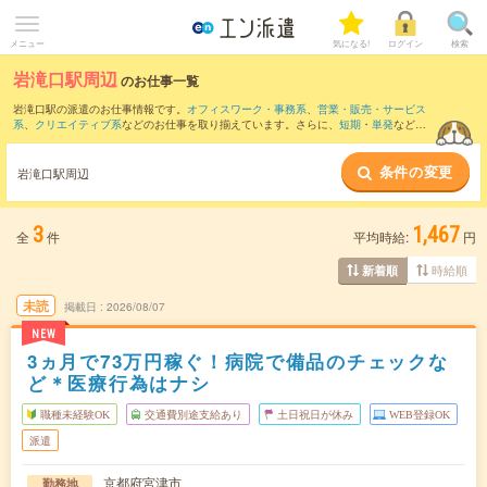
メニュー
気になる!
ログイン
検索
岩滝口駅周辺
のお仕事一覧
岩滝口駅の派遣のお仕事情報です。
オフィスワーク・事務系
、
営業・販売・サービス
系
、
クリエイティブ系
などのお仕事を取り揃えています。さらに、
短期
・
単発
などの
期間や、
職種未経験OK
などのこだわり条件で絞り込んでいただけます。
条件の変更
また、
大江山口内宮駅
・
喜多駅
・
宮津駅
・
天橋立駅
・
辛皮駅
など近隣駅のお仕事もご
岩滝口駅周辺
確認いただけます。
3
1,467
全
件
平均時給:
円
時給順
新着順
未読
掲載日
2026/08/07
NEW
3ヵ月で73万円稼ぐ！病院で備品のチェックな
ど＊医療行為はナシ
職種未経験OK
交通費別途支給あり
土日祝日が休み
WEB登録OK
派遣
京都府宮津市
勤務地