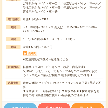
宮津駅からバイク・車---分／天橋立駅からバイク・車---分／
岩滝口駅からバイク・車---分／辛皮駅からバイク・車---分／
喜多駅からバイク・車---分
単発1日のみ～OK！
曜日頻度
＜1日3時間～OK！＞▼ 例えば… ▼15:00～18:0015:00～
時間
22:0017:00～22:…
1日だけの単発OK！ ＃8月～ ＃9月～
期間
時給1,500円～1,875円
時給
交通費
■ 交通費規定内支給 ※派遣先による
軽作業（仕分け・ピッキング・検品、商品管理）
仕事内容
＼DMの仕分け／＜とってもシンプルなので未経験でも安
心！＞▼封入作業及び梱包▼雑誌や書籍などの仕分け…
職種未経験OK / ブランクOK / パソコンスキル不要 / 英語力不
応募資格
要
▼未経験OK！（副業歓迎☆）▼高校生不可▼携帯電話をお
持ちの方（業務連絡に使用）※応募後のご連絡はメ…
気になる!
応募へ進む
詳しく見る