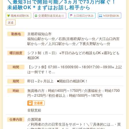
＼最短3日で開始可能／3ヵ月で73万円稼ぐ！
未経験OK＊まずはお話し相手から
職種未経験OK
交通費別途支給あり
土日祝日が休み
WEB登録OK
派遣
京都府福知山市
勤務地
福知山駅から---分／石原(京都府)駅から---分／大江山口内宮
駅から---分／上川口駅から---分／下夜久野駅から---分
シフト制（月～日） ※平日のみなどの相談もOK ※週3なども
曜日頻度
相談OK
【シフト例】07:00～16:0009:00～18:0017:00～09:00※ 上記
時間
は一例です！そ…
即日～2ヶ月以上 ■開始日の相談OK！
期間
無資格の方：時給1400円～1750円 / 介護福祉士：時給1700
時給
円～2125円 / 初任者以上：時給1500円～1875円
交通費
全額支給
介護関連
仕事内容
／利用者の方の日常生活をサポート！＼▽具体的には…・買
い物や散歩に付き添ったり・折り紙や体操などのレ…