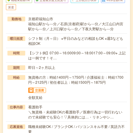
職種未経験OK
交通費別途支給あり
土日祝日が休み
WEB登録OK
派遣
京都府福知山市
勤務地
福知山駅から---分／石原(京都府)駅から---分／大江山口内宮
駅から---分／上川口駅から---分／下夜久野駅から---分
シフト制（月～日） ※平日のみなどの相談もOK ※週3なども
曜日頻度
相談OK
【シフト例】07:00～16:0009:00～18:0017:00～09:00※ 上記
時間
は一例です！そ…
即日～2ヶ月以上
期間
無資格の方：時給1400円～1750円 / 介護福祉士：時給1700
時給
円～2125円 / 初任者以上：時給1500円～1875円
交通費
全額支給
看護助手
仕事内容
＼無資格・未経験OKの看護助手／医療行為は一切行わない
ので未経験でも安心！▽具体的には…・リネンやシ…
職種未経験OK / ブランクOK / パソコンスキル不要 / 英語力不
応募資格
要