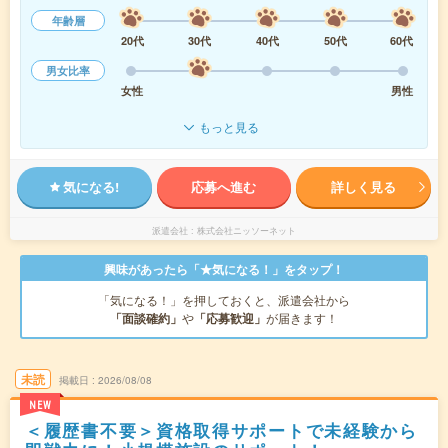
年齢層
20代
30代
40代
50代
60代
男女比率
女性
男性
もっと見る
気になる!
応募へ進む
詳しく見る
派遣会社
株式会社ニッソーネット
興味があったら「★気になる！」をタップ！
「気になる！」を押しておくと、派遣会社から
「面談確約」
や
「応募歓迎」
が届きます！
未読
掲載日
2026/08/08
NEW
＜履歴書不要＞資格取得サポートで未経験から