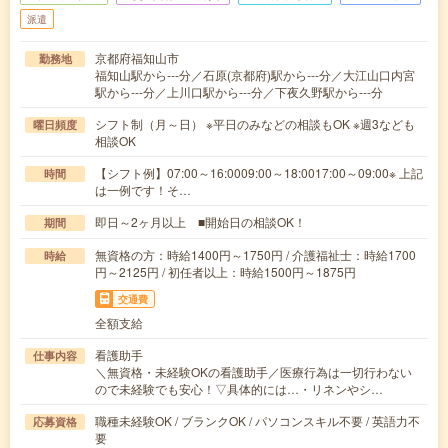
派遣
京都府福知山市
勤務地
福知山駅から---分／石原(京都府)駅から---分／大江山口内宮
駅から---分／上川口駅から---分／下夜久野駅から---分
シフト制（月～日） ※平日のみなどの相談もOK ※週3なども
曜日頻度
相談OK
【シフト例】07:00～16:0009:00～18:0017:00～09:00※ 上記
時間
は一例です！そ…
即日～2ヶ月以上 ■開始日の相談OK！
期間
無資格の方：時給1400円～1750円 / 介護福祉士：時給1700
時給
円～2125円 / 初任者以上：時給1500円～1875円
交通費
全額支給
看護助手
仕事内容
＼無資格・未経験OKの看護助手／医療行為は一切行わない
ので未経験でも安心！▽具体的には…・リネンやシ…
職種未経験OK / ブランクOK / パソコンスキル不要 / 英語力不
応募資格
要