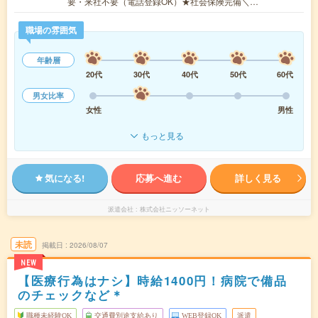
要・来社不要（電話登録OK）★社会保険完備＼…
職場の雰囲気
年齢層
20代
30代
40代
50代
60代
男女比率
女性
男性
もっと見る
気になる!
応募へ進む
詳しく見る
派遣会社
株式会社ニッソーネット
未読
掲載日
2026/08/07
NEW
【医療行為はナシ】時給1400円！病院で備品
のチェックなど＊
職種未経験OK
交通費別途支給あり
WEB登録OK
派遣