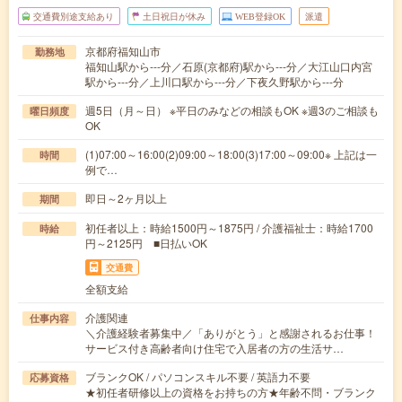
交通費別途支給あり
土日祝日が休み
WEB登録OK
派遣
京都府福知山市
勤務地
福知山駅から---分／石原(京都府)駅から---分／大江山口内宮
駅から---分／上川口駅から---分／下夜久野駅から---分
週5日（月～日） ※平日のみなどの相談もOK ※週3のご相談も
曜日頻度
OK
(1)07:00～16:00(2)09:00～18:00(3)17:00～09:00※ 上記は一
時間
例で…
即日～2ヶ月以上
期間
初任者以上：時給1500円～1875円 / 介護福祉士：時給1700
時給
円～2125円 ■日払いOK
交通費
全額支給
介護関連
仕事内容
＼介護経験者募集中／「ありがとう」と感謝されるお仕事！
サービス付き高齢者向け住宅で入居者の方の生活サ…
ブランクOK / パソコンスキル不要 / 英語力不要
応募資格
★初任者研修以上の資格をお持ちの方★年齢不問・ブランク