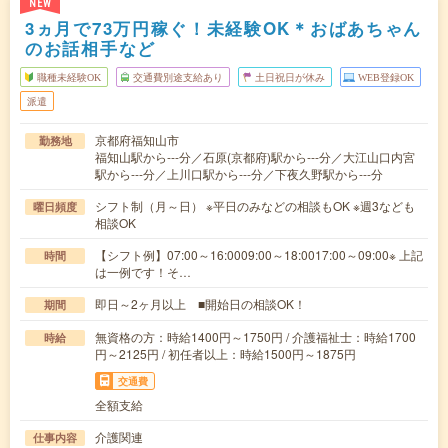
NEW
3ヵ月で73万円稼ぐ！未経験OK＊おばあちゃん
のお話相手など
職種未経験OK
交通費別途支給あり
土日祝日が休み
WEB登録OK
派遣
京都府福知山市
勤務地
福知山駅から---分／石原(京都府)駅から---分／大江山口内宮
駅から---分／上川口駅から---分／下夜久野駅から---分
シフト制（月～日） ※平日のみなどの相談もOK ※週3なども
曜日頻度
相談OK
【シフト例】07:00～16:0009:00～18:0017:00～09:00※ 上記
時間
は一例です！そ…
即日～2ヶ月以上 ■開始日の相談OK！
期間
無資格の方：時給1400円～1750円 / 介護福祉士：時給1700
時給
円～2125円 / 初任者以上：時給1500円～1875円
交通費
全額支給
介護関連
仕事内容