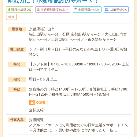
即戦力に！小規模施設のサポート！
職種未経験OK
交通費別途支給あり
土日祝日が休み
WEB登録OK
派遣
京都府福知山市
勤務地
福知山駅から---分／石原(京都府)駅から---分／大江山口内宮
駅から---分／上川口駅から---分／下夜久野駅から---分
シフト制（月～日） ※平日のみなどの相談もOK ※週3日も相
曜日頻度
談OK
【シフト例】07:00～16:0009:00～18:0017:00～09:00※ 上記
時間
は一例です！そ…
即日～2ヶ月以上
期間
無資格の方：時給1400円～1750円 / 介護福祉士：時給1700
時給
円～2125円 / 初任者以上：時給1500円～1875円
交通費
全額支給
介護関連
仕事内容
／グループホームにて利用者の方の日常生活をサポート！＼
▽具体的には…・買い物や散歩に付き添ったり・折…