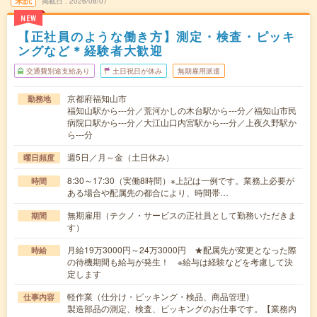
未読
掲載日
2026/08/07
NEW
【正社員のような働き方】測定・検査・ピッキ
ングなど＊経験者大歓迎
交通費別途支給あり
土日祝日が休み
無期雇用派遣
京都府福知山市
勤務地
福知山駅から---分／荒河かしの木台駅から---分／福知山市民
病院口駅から---分／大江山口内宮駅から---分／上夜久野駅か
ら---分
週5日／月～金（土日休み）
曜日頻度
8:30～17:30（実働8時間）※上記は一例です。業務上必要が
時間
ある場合や配属先の都合により、時間帯…
無期雇用（テクノ・サービスの正社員として勤務いただきま
期間
す）
月給19万3000円～24万3000円 ★配属先が変更となった際
時給
の待機期間も給与が発生！ ※給与は経験などを考慮して決
定します
軽作業（仕分け・ピッキング・検品、商品管理）
仕事内容
製造部品の測定、検査、ピッキングのお仕事です。【業務内