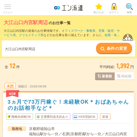
メニュー
気になる!
ログイン
検索
大江山口内宮駅周辺
のお仕事一覧
大江山口内宮駅の派遣のお仕事情報です。
オフィスワーク・事務系
、
営業・販売・サ
ービス系
、
クリエイティブ系
などのお仕事を取り揃えています。さらに、
短期
・
単発
などの期間や、
職種未経験OK
などのこだわり条件で絞り込んでいただけます。
条件の変更
また、
石原(京都府)駅
・
上川口駅
・
大江(京都府)駅
・
荒河かしの木台駅
・
喜多駅
など近
大江山口内宮駅周辺
隣駅のお仕事もご確認いただけます。
12
1,392
全
件
平均時給:
円
時給順
新着順
未読
掲載日
2026/08/08
NEW
3ヵ月で73万円稼ぐ！未経験OK＊おばあちゃん
のお話相手など＊
職種未経験OK
交通費別途支給あり
WEB登録OK
派遣
京都府福知山市
勤務地
福知山駅から---分／石原(京都府)駅から---分／大江山口内宮