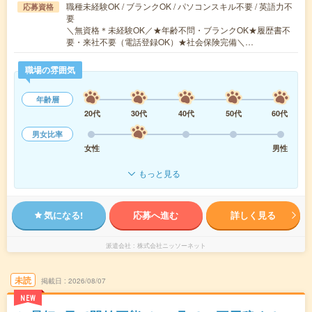
職種未経験OK / ブランクOK / パソコンスキル不要 / 英語力不
応募資格
要
＼無資格＊未経験OK／★年齢不問・ブランクOK★履歴書不
要・来社不要（電話登録OK）★社会保険完備＼…
職場の雰囲気
年齢層
20代
30代
40代
50代
60代
男女比率
女性
男性
もっと見る
気になる!
応募へ進む
詳しく見る
派遣会社
株式会社ニッソーネット
未読
掲載日
2026/08/07
NEW