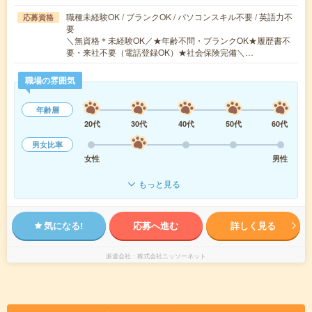
職種未経験OK / ブランクOK / パソコンスキル不要 / 英語力不
応募資格
要
＼無資格＊未経験OK／★年齢不問・ブランクOK★履歴書不
要・来社不要（電話登録OK）★社会保険完備＼…
職場の雰囲気
年齢層
20代
30代
40代
50代
60代
男女比率
女性
男性
もっと見る
気になる!
応募へ進む
詳しく見る
派遣会社
株式会社ニッソーネット