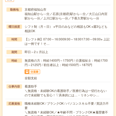
京都府福知山市
勤務地
福知山駅から---分／石原(京都府)駅から---分／大江山口内宮
駅から---分／上川口駅から---分／下夜久野駅から---分
シフト制（月～日） ※平日のみなどの相談もOK ※週3なども
曜日頻度
相談OK
【シフト例】07:00～16:0009:00～18:0017:00～09:00※ 上記
時間
は一例です！そ…
即日～2ヶ月以上
期間
無資格の方：時給1400円～1750円 / 介護福祉士：時給1700
時給
円～2125円 / 初任者以上：時給1500円～1875円
交通費
全額支給
看護助手
仕事内容
＼無資格・未経験OKの看護助手／医療行為は一切行わない
ので未経験でも安心！▽具体的には…・リネンやシ…
職種未経験OK / ブランクOK / パソコンスキル不要 / 英語力不
応募資格
要
＼無資格＊未経験OK／★年齢不問・ブランクOK★履歴書不