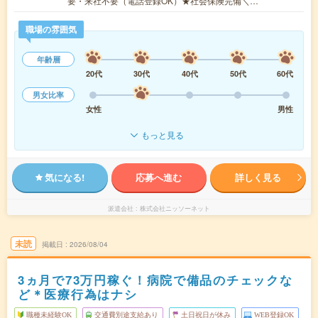
要・来社不要（電話登録OK）★社会保険完備＼…
職場の雰囲気
年齢層
20代
30代
40代
50代
60代
男女比率
女性
男性
もっと見る
気になる!
応募へ進む
詳しく見る
派遣会社
株式会社ニッソーネット
未読
掲載日
2026/08/04
3ヵ月で73万円稼ぐ！病院で備品のチェックな
ど＊医療行為はナシ
職種未経験OK
交通費別途支給あり
土日祝日が休み
WEB登録OK