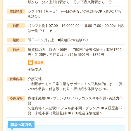
駅から---分／上川口駅から---分／下夜久野駅から---分
シフト制（月～日） ※平日のみなどの相談もOK ※週3なども
曜日頻度
相談OK
【シフト例】07:00～16:0009:00～18:0017:00～09:00※ 上記
時間
は一例です！そ…
即日～2ヶ月以上 ■開始日の相談OK！
期間
無資格の方：時給1400円～1750円 / 介護福祉士：時給1700
時給
円～2125円 / 初任者以上：時給1500円～1875円
交通費
全額支給
介護関連
仕事内容
／利用者の方の日常生活をサポート！＼▽具体的には…・買
い物や散歩に付き添ったり・折り紙や体操などのレ…
職種未経験OK / ブランクOK / パソコンスキル不要 / 英語力不
応募資格
要
＼無資格＊未経験OK／★年齢不問・ブランクOK★履歴書不
要・来社不要（電話登録OK）★社会保険完備＼…
職場の雰囲気