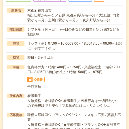
京都府福知山市
勤務地
福知山駅から---分／石原(京都府)駅から---分／大江山口内宮
駅から---分／上川口駅から---分／下夜久野駅から---分
シフト制（月～日） ※平日のみなどの相談もOK ※週3なども
曜日頻度
相談OK
【シフト例】07:00～16:0009:00～18:0017:00～09:00※ 上記
時間
は一例です！そ…
即日～2ヶ月以上
期間
無資格の方：時給1400円～1750円 / 介護福祉士：時給1700
時給
円～2125円 / 初任者以上：時給1500円～1875円
交通費
全額支給
看護助手
仕事内容
＼無資格・未経験OKの看護助手／医療行為は一切行わない
ので未経験でも安心！▽具体的には…・リネンやシ…
職種未経験OK / ブランクOK / パソコンスキル不要 / 英語力不
応募資格
要
＼無資格＊未経験OK／★年齢不問・ブランクOK★履歴書不