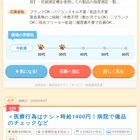
容】・圧縮測定機を使用しての製品の強度測定・製…
ブランクOK / パソコンスキル不要 / 英語力不要
応募資格
製造業務のご経験〇年数不問（数か月でもOK）〇ブランク
OK〇現在フリーター歓迎〇履歴書不要で応募OK…
職場の雰囲気
年齢層
20代
30代
40代
50代
60代
気になる!
応募へ進む
詳しく見る
派遣会社
株式会社テクノ・サービス（無期雇用派遣）
未読
掲載日
2026/08/07
NEW
＜医療行為はナシ＞時給1400円！病院で備品
のチェックなど
職種未経験OK
交通費別途支給あり
土日祝日が休み
WEB登録OK
派遣