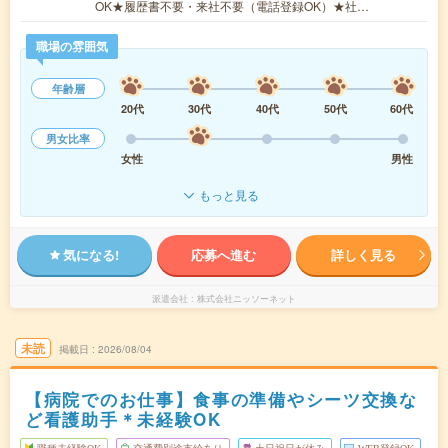
OK★履歴書不要・来社不要（電話登録OK）★社…
職場の雰囲気
年齢層
20代
30代
40代
50代
60代
男女比率
女性
男性
もっと見る
気になる!
応募へ進む
詳しく見る
派遣会社
株式会社ニッソーネット
未読
掲載日
2026/08/04
【病院でのお仕事】食事の準備やシーツ交換な
ど看護助手＊未経験OK