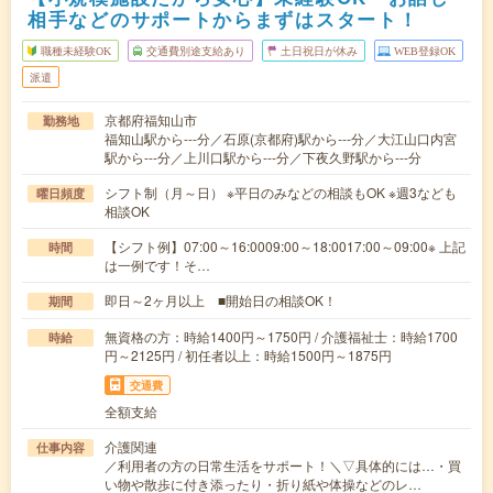
相手などのサポートからまずはスタート！
職種未経験OK
交通費別途支給あり
土日祝日が休み
WEB登録OK
派遣
京都府福知山市
勤務地
福知山駅から---分／石原(京都府)駅から---分／大江山口内宮
駅から---分／上川口駅から---分／下夜久野駅から---分
シフト制（月～日） ※平日のみなどの相談もOK ※週3なども
曜日頻度
相談OK
【シフト例】07:00～16:0009:00～18:0017:00～09:00※ 上記
時間
は一例です！そ…
即日～2ヶ月以上 ■開始日の相談OK！
期間
無資格の方：時給1400円～1750円 / 介護福祉士：時給1700
時給
円～2125円 / 初任者以上：時給1500円～1875円
交通費
全額支給
介護関連
仕事内容
／利用者の方の日常生活をサポート！＼▽具体的には…・買
い物や散歩に付き添ったり・折り紙や体操などのレ…