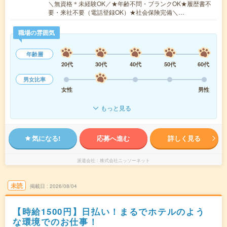
＼無資格＊未経験OK／★年齢不問・ブランクOK★履歴書不
要・来社不要（電話登録OK）★社会保険完備＼…
職場の雰囲気
年齢層
20代
30代
40代
50代
60代
男女比率
女性
男性
もっと見る
気になる!
応募へ進む
詳しく見る
派遣会社
株式会社ニッソーネット
未読
掲載日
2026/08/04
【時給1500円】日払い！まるでホテルのよう
な環境でのお仕事！