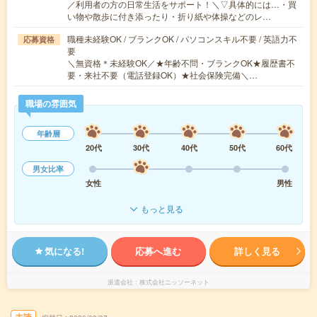
／利用者の方の日常生活をサポート！＼▽具体的には…・買
い物や散歩に付き添ったり・折り紙や体操などのレ…
職種未経験OK / ブランクOK / パソコンスキル不要 / 英語力不
応募資格
要
＼無資格＊未経験OK／★年齢不問・ブランクOK★履歴書不
要・来社不要（電話登録OK）★社会保険完備＼…
職場の雰囲気
年齢層
20代
30代
40代
50代
60代
男女比率
女性
男性
もっと見る
気になる!
応募へ進む
詳しく見る
派遣会社
株式会社ニッソーネット