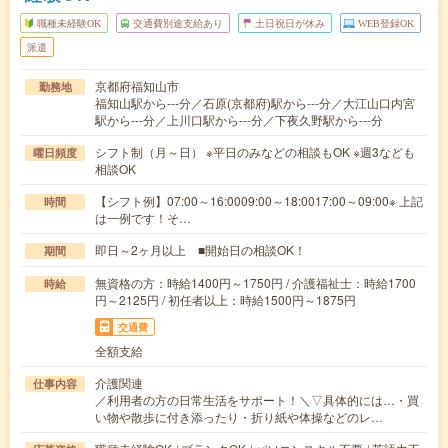
職種未経験OK
交通費別途支給あり
土日祝日が休み
WEB登録OK
派遣
京都府福知山市
勤務地
福知山駅から---分／石原(京都府)駅から---分／大江山口内宮
駅から---分／上川口駅から---分／下夜久野駅から---分
シフト制（月～日） ※平日のみなどの相談もOK ※週3なども
曜日頻度
相談OK
【シフト例】07:00～16:0009:00～18:0017:00～09:00※ 上記
時間
は一例です！そ…
即日～2ヶ月以上 ■開始日の相談OK！
期間
無資格の方：時給1400円～1750円 / 介護福祉士：時給1700
時給
円～2125円 / 初任者以上：時給1500円～1875円
交通費
全額支給
介護関連
仕事内容
／利用者の方の日常生活をサポート！＼▽具体的には…・買
い物や散歩に付き添ったり・折り紙や体操などのレ…