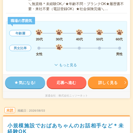
＼無資格＊未経験OK／★年齢不問・ブランクOK★履歴書不
要・来社不要（電話登録OK）★社会保険完備＼…
職場の雰囲気
年齢層
20代
30代
40代
50代
60代
男女比率
女性
男性
もっと見る
気になる!
応募へ進む
詳しく見る
派遣会社
株式会社ニッソーネット
未読
掲載日
2026/08/03
小規模施設でおばあちゃんのお話相手など＊未
経験OK