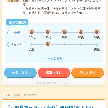
職種未経験OK / ブランクOK / パソコンスキル不要 / 英語力不
応募資格
要
＼無資格＊未経験OK／★年齢不問・ブランクOK★履歴書不
要・来社不要（電話登録OK）★社会保険完備＼…
職場の雰囲気
年齢層
20代
30代
40代
50代
60代
男女比率
女性
男性
もっと見る
気になる!
応募へ進む
詳しく見る
派遣会社
株式会社ニッソーネット
未読
掲載日
2026/08/03
【小規模施設だから安心】未経験OK＊お話し