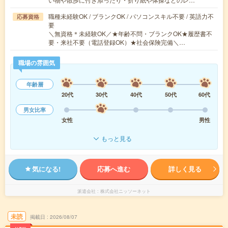
職種未経験OK / ブランクOK / パソコンスキル不要 / 英語力不
応募資格
要
＼無資格＊未経験OK／★年齢不問・ブランクOK★履歴書不
要・来社不要（電話登録OK）★社会保険完備＼…
職場の雰囲気
年齢層
20代
30代
40代
50代
60代
男女比率
女性
男性
もっと見る
気になる!
応募へ進む
詳しく見る
派遣会社
株式会社ニッソーネット
未読
掲載日
2026/08/07