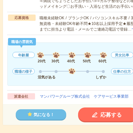
≪病院でちょっとしたお手伝い≫○カルテ整理などの
ッドメイキング〇お手洗い・入浴など生活のお手伝い
応募資格
職種未経験OK / ブランクOK / パソコンスキル不要 /
無資格・未経験OK年齢不問★10名以上採用予定★履
までに担当より電話・メールでご連絡2)電話で登録…
職場の雰囲気
年齢層
男女比率
20代
30代
40代
50代
60代
職場の様子
仕事の仕方
活気がある
しずか
マンパワーグループ株式会社 ケアサービス事業部 
派遣会社
応募する
気になる！