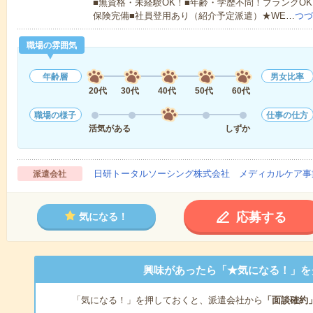
■無資格・未経験OK！■年齢・学歴不問！ブランクOK
保険完備■社員登用あり（紹介予定派遣）★WE…
つづ
職場の雰囲気
年齢層
男女比率
20代
30代
40代
50代
60代
職場の様子
仕事の仕方
活気がある
しずか
日研トータルソーシング株式会社 メディカルケア事
派遣会社
応募する
気になる！
興味があったら「★気になる！」を
「気になる！」を押しておくと、派遣会社から
「面談確約