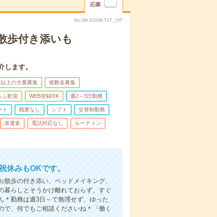
応募
No.NKSGWKT17_OP
散歩付き添いも
介します。
名以上の大量募集
複数名募集
ゅふ歓迎
WEB登録OK
週2～3日勤務
ート
残業なし
シフト
交替制勤務
派遣多
電話対応なし
ルーティン
日祝休みもOKです。
お散歩の付き添い、ベッドメイキング、
の暮らしとそうかけ離れておらず、すぐ
ん＊勤務は週3日～で無理せず、ゆった
ので、何でもご相談くださいね＊「働く