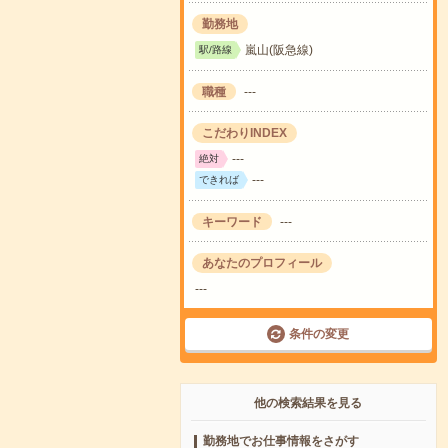
勤務地
嵐山(阪急線)
駅/路線
職種
---
こだわりINDEX
---
絶対
---
できれば
キーワード
---
あなたのプロフィール
---
条件の変更
他の検索結果を見る
勤務地でお仕事情報をさがす