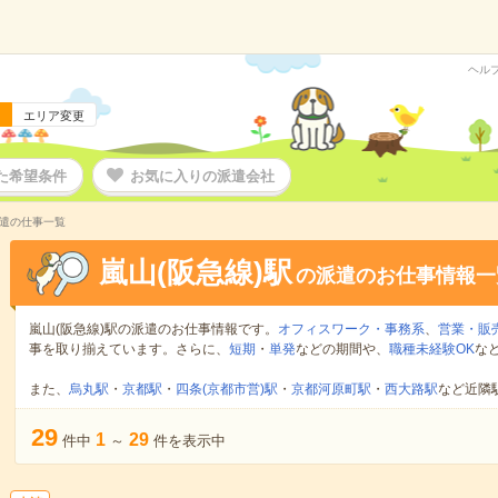
ヘル
エリア変更
た希望条件
お気に入りの派遣会社
派遣の仕事一覧
嵐山(阪急線)駅
の派遣のお仕事情報一
嵐山(阪急線)駅の派遣のお仕事情報です。
オフィスワーク・事務系
、
営業・販
事を取り揃えています。さらに、
短期
・
単発
などの期間や、
職種未経験OK
な
また、
烏丸駅
・
京都駅
・
四条(京都市営)駅
・
京都河原町駅
・
西大路駅
など近隣
29
1
29
件中
～
件を表示中