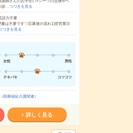
看護師さんのお手伝い○シーツの交換やベ
○診…
つづきを見る
 英語力不要
歴書は不要です▽応募後の流れ1)翌営業日
つづきを見る
女性
男性
テキパキ
コツコツ
（医療福祉介護関連）
詳しく見る