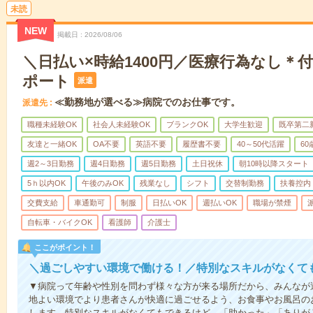
未読
NEW
掲載日
2026/08/06
＼日払い×時給1400円／医療行為なし＊
ポート
派遣
≪勤務地が選べる≫病院でのお仕事です。
派遣先
職種未経験OK
社会人未経験OK
ブランクOK
大学生歓迎
既卒第二
友達と一緒OK
OA不要
英語不要
履歴書不要
40～50代活躍
6
週2～3日勤務
週4日勤務
週5日勤務
土日祝休
朝10時以降スタート
5ｈ以内OK
午後のみOK
残業なし
シフト
交替制勤務
扶養控内
交費支給
車通勤可
制服
日払いOK
週払いOK
職場が禁煙
自転車・バイクOK
看護師
介護士
ここがポイント！
＼過ごしやすい環境で働ける！／特別なスキルがなくて
▼病院って年齢や性別を問わず様々な方が来る場所だから、みんなが
地よい環境でより患者さんが快適に過ごせるよう、お食事やお風呂の
します。特別なスキルがなくてもできるけど、「助かった」「ありが