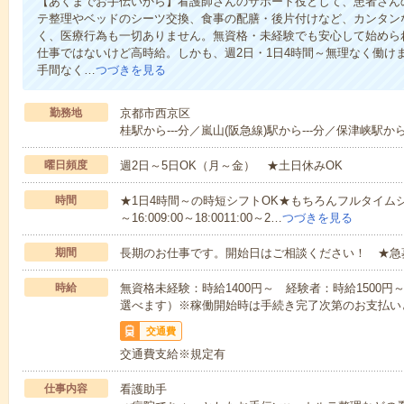
【あくまでお手伝いから】看護師さんのサポート役として、患者さん
テ整理やベッドのシーツ交換、食事の配膳・後片付けなど、カンタン
く、医療行為も一切ありません。無資格・未経験でも安心して始めら
仕事ではないけど高時給。しかも、週2日・1日4時間～無理なく働け
手間なく…
つづきを見る
勤務地
京都市西京区
桂駅から---分／嵐山(阪急線)駅から---分／保津峡駅から-
曜日頻度
週2日～5日OK（月～金） ★土日休みOK
時間
★1日4時間～の時短シフトOK★もちろんフルタイムシ
～16:009:00～18:0011:00～2…
つづきを見る
期間
長期のお仕事です。開始日はご相談ください！ ★急
時給
無資格未経験：時給1400円～ 経験者：時給1500
選べます）※稼働開始時は手続き完了次第のお支払い
交通費
交通費支給※規定有
仕事内容
看護助手