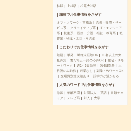
桂駅
上桂駅
松尾大社駅
職種でお仕事情報をさがす
オフィスワーク・事務系
営業・販売・サー
ビス系
クリエイティブ系
IT・エンジニア
系
技術系
医療・介護・福祉・教育系
軽
作業・物流・工場・その他
こだわりでお仕事情報をさがす
短期
単発
職種未経験OK
10名以上の大
量募集
友だちと一緒の応募OK
在宅・リモ
ートワーク
週2～3日勤務
週4日勤務
土
日祝のみ勤務
残業なし
副業・WワークOK
交通費別途支給あり
語学力が活かせる
人気のワードでお仕事情報をさがす
急募
年齢不問
財団法人
英語
書類チェ
ック
テレビ局
封入
大学