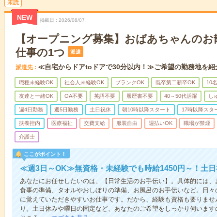
未読
NEW
掲載日
2026/08/07
【オープニング募集】おばあちゃんのお
仕事の1つ
派遣
≪自宅からドアtoドアで30分以内！≫ご希望の勤務地を紹
派遣先
職種未経験OK
社会人未経験OK
ブランクOK
既卒第二新卒OK
10
友達と一緒OK
OA不要
英語不要
履歴書不要
40～50代活躍
し
週4日勤務
週5日勤務
土日祝休
朝10時以降スタート
17時以降スタ
扶養控内
医療福祉
交費支給
服装自由
週払いOK
職場が禁煙
介護士
ここがポイント！
≪週3日～OK≫無資格・未経験でも時給1450円～！土
あなたにお任せしたいのは、【日常生活のお手伝い】。具体的には、
食事の準備、タオルやおしぼりの準備、お風呂のお手伝いなど。日々
に覚えていただきやすいお仕事です。だから、経験も資格も要りませ
り。土日休みや曜日の固定など、あなたのご希望をしっかり伺います