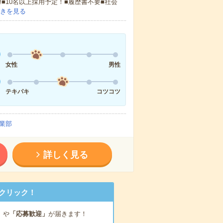
!■10名以上採用予定！■履歴書不要■社会
きを見る
女性
男性
テキパキ
コツコツ
業部
詳しく見る
クリック！
」
や
「応募歓迎」
が届きます！