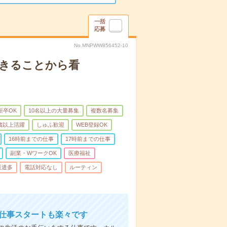
一括
応募
No.MNPWW856452-10
できることから看
新卒OK
10名以上の大量募集
複数名募集
0歳以上活躍
しゅふ歓迎
WEB登録OK
16時前までの仕事
17時前までの仕事
副業・WワークOK
医療福祉
派遣多
電話対応なし
ルーティン
お仕事スタートも楽々です