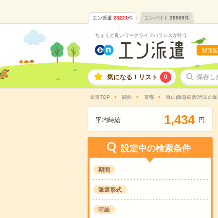
エン派遣
23221
件
エンバイト
28905
件
ちょうど良いワークライフバランスが叶う
関西版
気になる！リスト
0
保存し
派遣TOP
関西
京都
嵐山(阪急線)駅周辺の
,
1
4
3
4
平均時給:
円
設定中の検索条件
期間
---
派遣形式
---
時給
---