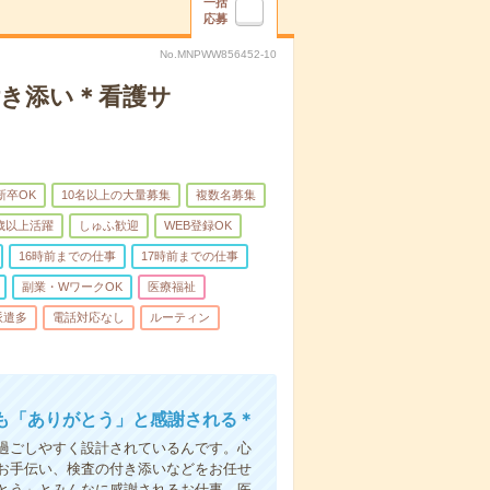
一括
応募
No.MNPWW856452-10
付き添い＊看護サ
新卒OK
10名以上の大量募集
複数名募集
0歳以上活躍
しゅふ歓迎
WEB登録OK
16時前までの仕事
17時前までの仕事
副業・WワークOK
医療福祉
派遣多
電話対応なし
ルーティン
も「ありがとう」と感謝される＊
過ごしやすく設計されているんです。心
お手伝い、検査の付き添いなどをお任せ
とう」とみんなに感謝されるお仕事。医