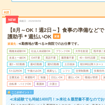
未読
NEW
掲載日
2026/08/06
【8月～OK！週2日～】食事の準備など
護助手＊週払いOK
派遣
≪勤務地が選べる≫病院でのお仕事です。
派遣先
職種未経験OK
社会人未経験OK
ブランクOK
大学生歓迎
既卒第二
友達と一緒OK
OA不要
英語不要
履歴書不要
40～50代活躍
6
週2～3日勤務
週4日勤務
週5日勤務
土日祝休
朝10時以降スタート
5ｈ以内OK
午後のみOK
残業なし
シフト
交替制勤務
扶養控内
交費支給
車通勤可
制服
日払いOK
週払いOK
職場が禁煙
自転車・バイクOK
看護師
介護士
ここがポイント！
≪未経験でも時給1400円！≫来社＆履歴書不要なので