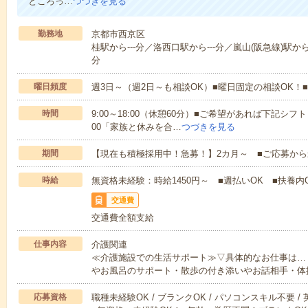
ところっ…
つづきを見る
勤務地
京都市西京区
桂駅から---分／洛西口駅から---分／嵐山(阪急線)駅から-
分
曜日頻度
週3日～（週2日～も相談OK）■曜日固定の相談OK
時間
9:00～18:00（休憩60分）■ご希望があれば下記シフトもOK
00「家族と休みを合…
つづきを見る
期間
【現在も積極採用中！急募！】2カ月～ ■ご応募から
時給
無資格未経験：時給1450円～ ■週払いOK ■扶養内O
交通費
交通費全額支給
仕事内容
介護関連
≪介護施設での生活サポート≫▽具体的なお仕事は…
やお風呂のサポート・散歩の付き添いやお話相手・体
応募資格
職種未経験OK / ブランクOK / パソコンスキル不要 /