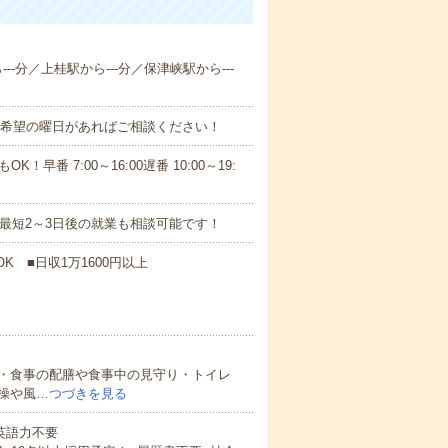
--分／上桂駅から---分／保津峡駅から---
！■希望の曜日があればご相談ください！
！早番 7:00～16:00遅番 10:00～19:
最短2～3日後の就業も相談可能です！
K ■日収1万1600円以上
・食事の配膳や食事中の見守り・トイレ
操や風…
つづきを見る
 英語力不要