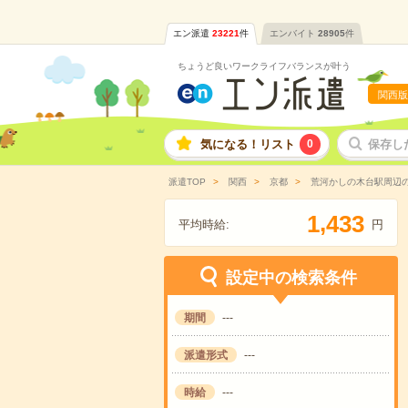
エン派遣
23221
件
エンバイト
28905
件
ちょうど良いワークライフバランスが叶う
関西版
気になる！リスト
0
保存し
派遣TOP
関西
京都
荒河かしの木台駅周辺
,
1
4
3
3
平均時給:
円
設定中の検索条件
期間
---
派遣形式
---
時給
---