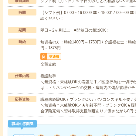
曜日頻度
シフト制（月～日）※平日のみなどの相談もOK※週3
時間
【シフト例】07:00～16:0009:00～18:0017:00
談ください！
期間
即日～2ヶ月以上 ■開始日の相談OK！
時給
無資格の方：時給1400円～1750円 / 介護福祉士：時給1
円～1875円
交通費
全額支給
仕事内容
看護助手
＼無資格・未経験OKの看護助手／医療行為は一切行
は…・リネンやシーツの交換・病院内の備品管理やチ
応募資格
職種未経験OK / ブランクOK / パソコンスキル不要 /
＼無資格＊未経験OK／★年齢不問・ブランクOK★履
会保険完備＼資格取得支援制度あり／働きながら0円
職場の雰囲気