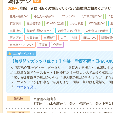
為はナシ
派遣
病院 ★自宅近くの施設がいいなど勤務地ご相談ください
派遣先
職種未経験OK
社会人未経験OK
ブランクOK
既卒第二新卒OK
10
英語不要
履歴書不要
40～50代活躍
しゅふ歓迎
WEB登録OK
週
土日祝休
朝10時以降スタート
16時前までの仕事
17時前までの仕事
医療福祉
交費支給
車通勤可
大手
制服
日払いOK
職場が禁
自転車・バイクOK
看護師
介護士
ここがポイント！
【短期間でガッツリ稼ぐ！】年齢・学歴不問＊日払いOK
＼ 病院WORKデビューにピッタリ ／ 病院内で患者さんの移動の
めは簡単な業務からスタート！医療行為は一切ないので経験や知識は
「家から徒歩圏内の施設がいい」「少人数の施設がいい」など、あな
ットのスタッフがお仕事をご紹介します。面談・登録はお電話で！面
払…
つづきを見る
勤務地
京都府福知山市
荒河かしの木台駅から---分／二俣駅から---分／上夜久野