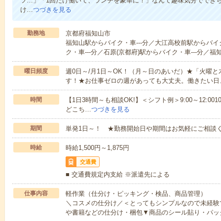
ツ…」「1回だけ働いて、ランチを豪華に！」なんて趣味気分ででき
け…
つづきを見る
勤務地
京都府福知山市
福知山駅からバイク・車---分／大江高校前駅からバイ
ク・車---分／石原(京都府)駅からバイク・車---分／
曜日頻度
週0日～/月1日～OK！（月～日のあいだ）★「火曜
す！★お仕事ゼロの週があっても大丈夫。働きたい日
時間
【1日3時間～も相談OK!】＜シフト例＞9:00～12:0010:00～1
どこち…
つづきを見る
期間
単発1日～！ ★勤務開始日や期間はお気軽にご相談く
時給
時給1,500円～1,875円
交通費
■ 交通費規定内支給 ※派遣先による
仕事内容
軽作業（仕分け・ピッキング・検品、商品管理）
＼コスメの仕分け／＜とってもシンプルなので未経験
や書籍などの仕分け・梱包▼商品のシール貼り・パッ