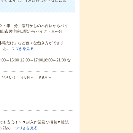
ちゃいますよ。【お給料は好きな日に受
ク・車---分／荒河かしの木台駅からバイ
福知山市民病院口駅からバイク・車---分
と木曜だけ」など色々な働き方ができま
、お…
つづきを見る
5:00 12:00～17:0018:00～21:00 な
ださい！ ＃8月～ ＃9月～
でも安心！＞▼封入作業及び梱包▼雑誌
ク詰め…
つづきを見る