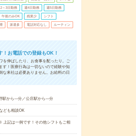
2～3日勤務
週4日勤務
週5日勤務
午後のみOK
残業少
シフト
煙
派遣多
電話対応なし
ルーティン
す！お電話での登録もOK！
シワを伸ばしたり、お食事を配ったり。ご
ます！医療行為は一切ないので経験や知
倒な来社は必要ありません。お給料の日
駅から---分／公庄駅から---分
なども相談OK
～09:00※ 上記は一例です！その他シフトもご相