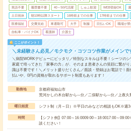
英語不要
履歴書不要
40～50代活躍
しゅふ歓迎
WEB登録OK
週
土日祝休
朝10時以降スタート
16時前までの仕事
17時前までの仕事
医療福祉
交費支給
車通勤可
大手
制服
日払いOK
職場が禁
自転車・バイクOK
看護師
介護士
ここがポイント！
＼未経験さん必見／モクモク・コツコツ作業がメインで
＼病院WORKデビューにピッタリ／特別なスキルは不要！シーツの
家庭で培ってきた「家事の力」が、そのまま患者さんの笑顔に繋がり
識は不要です！＼メリット盛りだくさん／面談・登録はお電話で！面
払いや、0円の資格が取れるサポート制度もあります！
勤務地
京都府福知山市
荒河かしの木台駅から---分／二俣駅から---分／上夜久野
曜日頻度
シフト制（月～日）※平日のみなどの相談もOK※週3
時間
【シフト例】07:00～16:0009:00～18:0017:00
談ください！