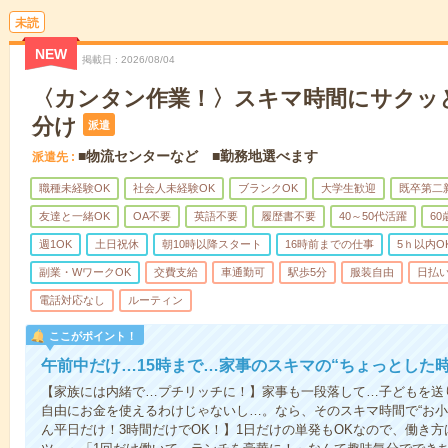
未読
NEW
掲載日
2026/08/04
〈カンタン作業！〉スキマ時間にサクッ
分け
派遣
■物流センターなど ■勤務地選べます
派遣先
職種未経験OK
社会人未経験OK
ブランクOK
大学生歓迎
既卒第二
友達と一緒OK
OA不要
英語不要
履歴書不要
40～50代活躍
6
週1OK
土日祝休
朝10時以降スタート
16時前までの仕事
5ｈ以内O
副業・WワークOK
交費支給
車通勤可
駅歩5分
服装自由
日払い
電話対応なし
ルーティン
ここがポイント！
午前中だけ…15時まで…家事のスキマの“ちょっとした
【家族には内緒で…プチリッチに！】家事も一段落して…子どもを送
自由にお金を使えるわけじゃないし…。なら、そのスキマ時間で“お小
ん平日だけ！3時間だけでOK！】1日だけの単発もOKなので、働き