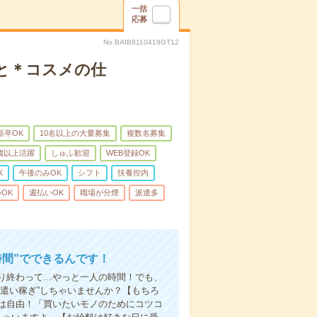
一括
応募
No.BAIB8110419GT12
と＊コスメの仕
新卒OK
10名以上の大量募集
複数名募集
0歳以上活躍
しゅふ歓迎
WEB登録OK
K
午後のみOK
シフト
扶養控内
OK
週払いOK
職場が分煙
派遣多
時間”でできるんです！
り終わって…やっと一人の時間！でも、
遣い稼ぎ”しちゃいませんか？【もちろ
方は自由！「買いたいモノのためにコツコ