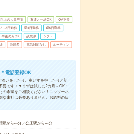
名以上の大量募集
友達と一緒OK
OA不要
2～3日勤務
週4日勤務
週5日勤務
午後のみOK
残業少
シフト
煙
派遣多
電話対応なし
ルーティン
＊電話登録OK
付き添いをしたり、車いすを押したりと初
不要です！▼まずは試しに2カ月～OK！
たの希望をご相談ください！ニッソーネ
倒な来社は必要ありません。お給料の日
駅から---分／公庄駅から---分