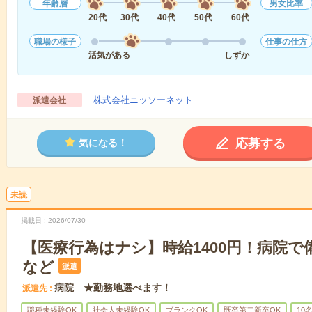
年齢層
男女比率
20代
30代
40代
50代
60代
職場の様子
仕事の仕方
活気がある
しずか
株式会社ニッソーネット
派遣会社
応募する
気になる！
未読
掲載日
2026/07/30
【医療行為はナシ】時給1400円！病院
など
派遣
病院 ★勤務地選べます！
派遣先
職種未経験OK
社会人未経験OK
ブランクOK
既卒第二新卒OK
10