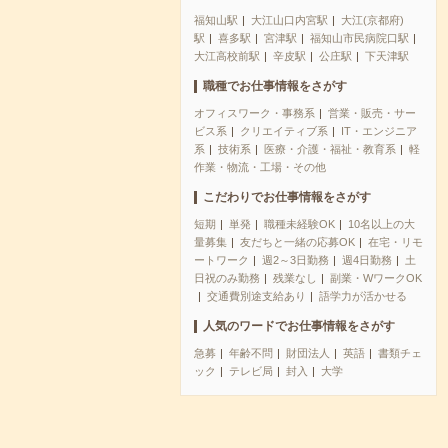
福知山駅
大江山口内宮駅
大江(京都府)
駅
喜多駅
宮津駅
福知山市民病院口駅
大江高校前駅
辛皮駅
公庄駅
下天津駅
職種でお仕事情報をさがす
オフィスワーク・事務系
営業・販売・サー
ビス系
クリエイティブ系
IT・エンジニア
系
技術系
医療・介護・福祉・教育系
軽
作業・物流・工場・その他
こだわりでお仕事情報をさがす
短期
単発
職種未経験OK
10名以上の大
量募集
友だちと一緒の応募OK
在宅・リモ
ートワーク
週2～3日勤務
週4日勤務
土
日祝のみ勤務
残業なし
副業・WワークOK
交通費別途支給あり
語学力が活かせる
人気のワードでお仕事情報をさがす
急募
年齢不問
財団法人
英語
書類チェ
ック
テレビ局
封入
大学