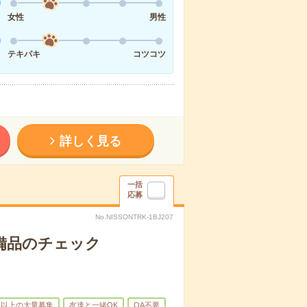
女性
男性
テキパキ
コツコツ
詳しく見る
一括
応募
No.NISSONTRK-1BJ207
で備品のチェック
名以上の大量募集
友達と一緒OK
OA不要