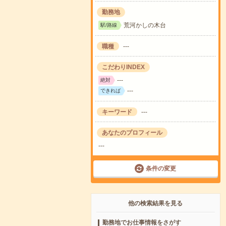
勤務地
荒河かしの木台
駅/路線
職種
---
こだわりINDEX
---
絶対
---
できれば
キーワード
---
あなたのプロフィール
---
条件の変更
他の検索結果を見る
勤務地でお仕事情報をさがす