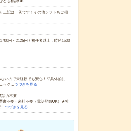
なども相談OK
～09:00※ 上記は一例です！その他シフトもご相
700円～2125円 / 初任者以上：時給1500
わないので未経験でも安心！▽具体的に
ェック…
つづきを見る
 英語力不要
歴書不要・来社不要（電話登録OK）★社
で…
つづきを見る