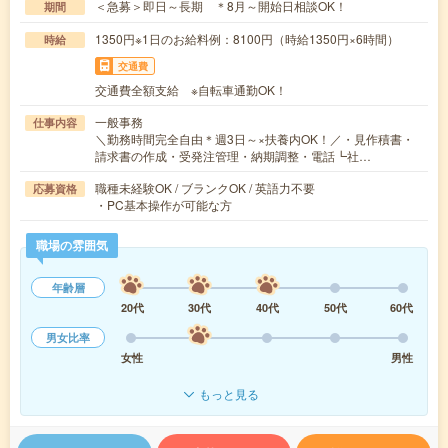
＜急募＞即日～長期 ＊8月～開始日相談OK！
期間
1350円※1日のお給料例：8100円（時給1350円×6時間）
時給
交通費
交通費全額支給 ※自転車通勤OK！
一般事務
仕事内容
＼勤務時間完全自由＊週3日～×扶養内OK！／・見作積書・
請求書の作成・受発注管理・納期調整・電話┗社…
職種未経験OK / ブランクOK / 英語力不要
応募資格
・PC基本操作が可能な方
職場の雰囲気
年齢層
20代
30代
40代
50代
60代
男女比率
女性
男性
もっと見る