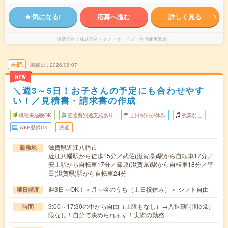
気になる!
応募へ進む
詳しく見る
派遣会社
株式会社テクノ・サービス（無期雇用派遣）
未読
掲載日
2026/08/07
NEW
＼週3～5日！お子さんの予定にも合わせやす
い！／見積書・請求書の作成
職種未経験OK
交通費別途支給あり
土日祝日が休み
残業なし
WEB登録OK
派遣
滋賀県近江八幡市
勤務地
近江八幡駅から徒歩15分／武佐(滋賀県)駅から自転車17分／
安土駅から自転車17分／篠原(滋賀県)駅から自転車18分／平
田(滋賀県)駅から自転車24分
週3日～OK！＜月～金のうち（土日祝休み）＞ シフト自由
曜日頻度
9:00～17:30の中から自由（上限もなし）→入退勤時間の制
時間
限なし！自分で決められます！実際の勤務…