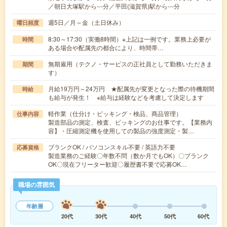
／朝日大塚駅から---分／平田(滋賀県)駅から---分
週5日／月～金（土日休み）
曜日頻度
8:30～17:30（実働8時間）※上記は一例です。業務上必要が
時間
ある場合や配属先の都合により、時間帯…
無期雇用（テクノ・サービスの正社員として勤務いただきま
期間
す）
月給19万円～24万円 ★配属先が変更となった際の待機期間
時給
も給与が発生！ ※給与は経験などを考慮して決定します
軽作業（仕分け・ピッキング・検品、商品管理）
仕事内容
製造部品の測定、検査、ピッキングのお仕事です。【業務内
容】・圧縮測定機を使用しての製品の強度測定・製…
ブランクOK / パソコンスキル不要 / 英語力不要
応募資格
製造業務のご経験〇年数不問（数か月でもOK）〇ブランク
OK〇現在フリーター歓迎〇履歴書不要で応募OK…
職場の雰囲気
年齢層
20代
30代
40代
50代
60代