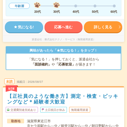
年齢層
20代
30代
40代
50代
60代
気になる!
応募へ進む
詳しく見る
派遣会社
株式会社テクノ・サービス（無期雇用派遣）
興味があったら「★気になる！」をタップ！
「気になる！」を押しておくと、派遣会社から
「面談確約」
や
「応募歓迎」
が届きます！
未読
掲載日
2026/08/07
NEW
【正社員のような働き方】測定・検査・ピッキ
ングなど＊経験者大歓迎
交通費別途支給あり
土日祝日が休み
無期雇用派遣
滋賀県東近江市
勤務地
京セラ前駅から---分／能登川駅から---分／朝日野駅から---分