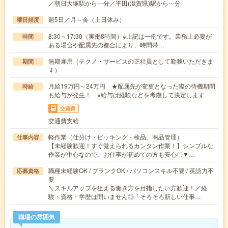
／朝日大塚駅から---分／平田(滋賀県)駅から---分
週5日／月～金（土日休み）
曜日頻度
8:30～17:30（実働8時間）※上記は一例です。業務上必要が
時間
ある場合や配属先の都合により、時間帯…
無期雇用（テクノ・サービスの正社員として勤務いただきま
期間
す）
月給19万円～24万円 ★配属先が変更となった際の待機期間
時給
も給与が発生！ ※給与は経験などを考慮して決定します
交通費
交通費支給
軽作業（仕分け・ピッキング・検品、商品管理）
仕事内容
【未経験歓迎！すぐ覚えられるカンタン作業！】シンプルな
作業が中心なので、お仕事が初めての方も安心〇▼…
職種未経験OK / ブランクOK / パソコンスキル不要 / 英語力不
応募資格
要
＼スキルアップを狙える働き方を目指したい方歓迎！／経
験・資格・学歴は問いません◎「そろそろ新しい仕事…
職場の雰囲気