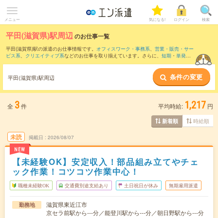
メニュー
気になる!
ログイン
検索
平田(滋賀県)駅周辺
のお仕事一覧
平田(滋賀県)駅の派遣のお仕事情報です。
オフィスワーク・事務系
、
営業・販売・サー
ビス系
、
クリエイティブ系
などのお仕事を取り揃えています。さらに、
短期
・
単発
な
どの期間や、
職種未経験OK
などのこだわり条件で絞り込んでいただけます。
条件の変更
また、
野洲駅
・
三雲駅
・
篠原(滋賀県)駅
・
近江八幡駅
・
八日市駅
など近隣駅のお仕事も
平田(滋賀県)駅周辺
ご確認いただけます。
3
1,217
全
件
平均時給:
円
時給順
新着順
未読
掲載日
2026/08/07
NEW
【未経験OK】安定収入！部品組み立てやチェ
ック作業！コツコツ作業中心！
職種未経験OK
交通費別途支給あり
土日祝日が休み
無期雇用派遣
滋賀県東近江市
勤務地
京セラ前駅から---分／能登川駅から---分／朝日野駅から---分