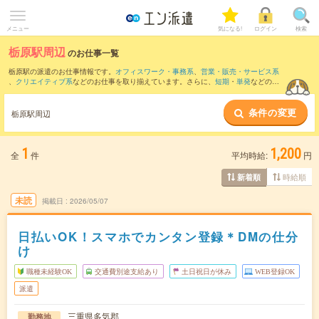
メニュー
気になる!
ログイン
検索
栃原駅周辺
のお仕事一覧
栃原駅の派遣のお仕事情報です。
オフィスワーク・事務系
、
営業・販売・サービス系
、
クリエイティブ系
などのお仕事を取り揃えています。さらに、
短期
・
単発
などの期
間や、
職種未経験OK
などのこだわり条件で絞り込んでいただけます。
条件の変更
また、
東松阪駅
・
徳和駅
・
相可駅
・
多気駅
・
田丸駅
など近隣駅のお仕事もご確認いた
栃原駅周辺
だけます。
1
1,200
全
件
平均時給:
円
時給順
新着順
未読
掲載日
2026/05/07
日払いOK！スマホでカンタン登録＊DMの仕分
け
職種未経験OK
交通費別途支給あり
土日祝日が休み
WEB登録OK
派遣
三重県多気郡
勤務地