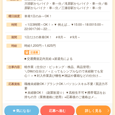
川添駅からバイク・車---分／滝原駅からバイク・車---分／栃
原駅からバイク・車---分／三瀬谷駅からバイク・車---分
単発1日のみ～OK！
曜日頻度
＜1日3時間～OK！＞▼ 例えば… ▼15:00～18:0015:00～
時間
22:0017:00～22:…
1日だけの単発OK！ ＃8月～ ＃9月～
期間
時給1,200円～1,625円
時給
交通費
■ 交通費規定内支給 ※派遣先による
軽作業（仕分け・ピッキング・検品、商品管理）
仕事内容
＼DMの仕分け／＜とってもシンプルなので未経験でも安
心！＞▼封入作業及び梱包▼雑誌や書籍などの仕分け…
職種未経験OK / ブランクOK / パソコンスキル不要 / 英語力不
応募資格
要
▼未経験OK！（副業歓迎☆）▼高校生不可▼携帯電話をお
持ちの方（業務連絡に使用）※応募後のご連絡はメ…
気になる!
応募へ進む
詳しく見る