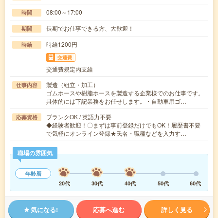
08:00～17:00
時間
長期でお仕事できる方、大歓迎！
期間
時給1200円
時給
交通費
交通費規定内支給
製造（組立・加工）
仕事内容
ゴムホースや樹脂ホースを製造する企業様でのお仕事です。
具体的には下記業務をお任せします。・自動車用ゴ…
ブランクOK / 英語力不要
応募資格
◆経験者歓迎！〇まずは事前登録だけでもOK！履歴書不要
で気軽にオンライン登録★氏名・職種などを入力す…
職場の雰囲気
年齢層
20代
30代
40代
50代
60代
気になる!
応募へ進む
詳しく見る