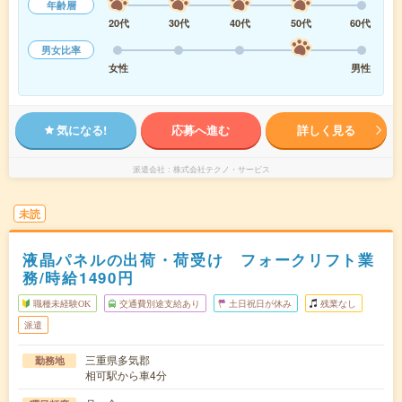
年齢層
20代
30代
40代
50代
60代
男女比率
女性
男性
気になる!
応募へ進む
詳しく見る
派遣会社
株式会社テクノ・サービス
未読
液晶パネルの出荷・荷受け フォークリフト業
務/時給1490円
職種未経験OK
交通費別途支給あり
土日祝日が休み
残業なし
派遣
三重県多気郡
勤務地
相可駅から車4分