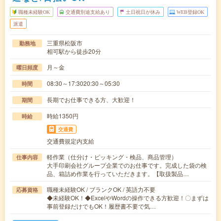
職種未経験OK
交通費別途支給あり
土日祝日が休み
WEB登録OK
派遣
三重県松阪市
勤務地
相可駅から徒歩20分
月～金
曜日頻度
08:30～17:3020:30～05:30
時間
長期でお仕事できる方、大歓迎！
期間
時給1350円
時給
交通費
交通費規定内支給
軽作業（仕分け・ピッキング・検品、商品管理）
仕事内容
大手印刷会社グループ企業でのお仕事です。完成した袋の検
品、箱詰め作業を行っていただきます。【取扱製品…
職種未経験OK / ブランクOK / 英語力不要
応募資格
◆未経験OK！◆ExcelやWordの操作できる方歓迎！〇まずは
事前登録だけでもOK！履歴書不要で気…