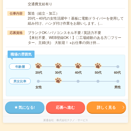
交通費支給有り
製造（組立・加工）
仕事内容
20代～40代の女性活躍中！基板に電動ドライバーを使用して
組み付け、ハンダ付け作業をお願いします。(…
ブランクOK / パソコンスキル不要 / 英語力不要
応募資格
【来社不要、WEB登録OK！】〇工場経験のある方〇フリー
ター、主婦(夫) 大歓迎！ ※お仕事の掛け持…
職場の雰囲気
年齢層
20代
30代
40代
50代
60代
男女比率
女性
男性
気になる!
応募へ進む
詳しく見る
派遣会社
株式会社テクノ・サービス