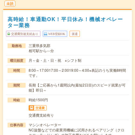
未読
高時給！車通勤OK！平日休み！機械オペレー
ター業務
交通費別途支給あり
WEB登録OK
派遣
三重県多気郡
勤務地
相可駅から---分
月～金・土・日・祝 ※シフト制
曜日頻度
8:00～17:0017:00～2:0019:00～4:00※表記のうち実働8時間
時間
です。
長期【ご応募から1週間以内(最短2日目)のスピード就業が可
期間
能】即日～
時給1500円
時給
交通費
交通費支給有り
マシンオペレーター
仕事内容
NC旋盤などでの産業用機械に試用されるベアリング（クロ
スローラーリング）の加工作業などをお願いします…