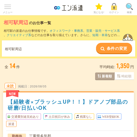
メニュー
気になる!
ログイン
検索
相可駅周辺
のお仕事一覧
相可駅の派遣のお仕事情報です。
オフィスワーク・事務系
、
営業・販売・サービス系
、
クリエイティブ系
などのお仕事を取り揃えています。さらに、
短期
・
単発
などの期
間や、
職種未経験OK
などのこだわり条件で絞り込んでいただけます。
条件の変更
また、
松阪駅
・
東松阪駅
・
徳和駅
・
松ケ崎(三重県)駅
・
多気駅
など近隣駅のお仕事もご
相可駅周辺
確認いただけます。
14
1,350
全
件
平均時給:
円
時給順
新着順
未読
掲載日
2026/08/05
NEW
【経験者×ブラッシュUP！！】ドアノブ部品の
研磨/日払いOK
交通費別途支給あり
土日祝日が休み
残業なし
WEB登録OK
派遣
三重県多気郡
勤務地