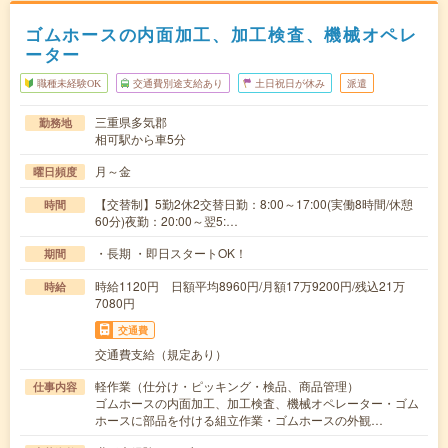
ゴムホースの内面加工、加工検査、機械オペレ
ーター
職種未経験OK
交通費別途支給あり
土日祝日が休み
派遣
三重県多気郡
勤務地
相可駅から車5分
月～金
曜日頻度
【交替制】5勤2休2交替日勤：8:00～17:00(実働8時間/休憩
時間
60分)夜勤：20:00～翌5:…
・長期 ・即日スタートOK！
期間
時給1120円 日額平均8960円/月額17万9200円/残込21万
時給
7080円
交通費
交通費支給（規定あり）
軽作業（仕分け・ピッキング・検品、商品管理）
仕事内容
ゴムホースの内面加工、加工検査、機械オペレーター・ゴム
ホースに部品を付ける組立作業・ゴムホースの外観…