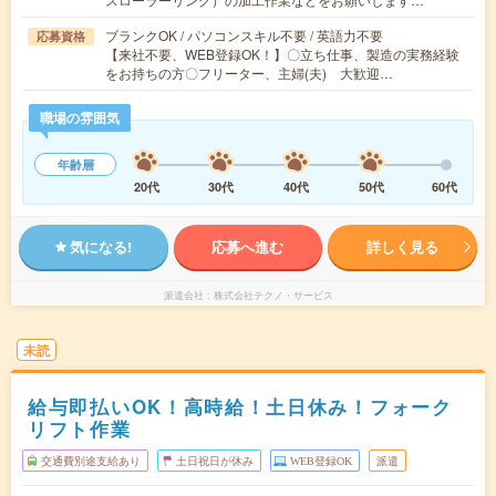
ブランクOK / パソコンスキル不要 / 英語力不要
応募資格
【来社不要、WEB登録OK！】〇立ち仕事、製造の実務経験
をお持ちの方〇フリーター、主婦(夫) 大歓迎…
職場の雰囲気
年齢層
20代
30代
40代
50代
60代
気になる!
応募へ進む
詳しく見る
派遣会社
株式会社テクノ・サービス
未読
給与即払いOK！高時給！土日休み！フォーク
リフト作業
交通費別途支給あり
土日祝日が休み
WEB登録OK
派遣