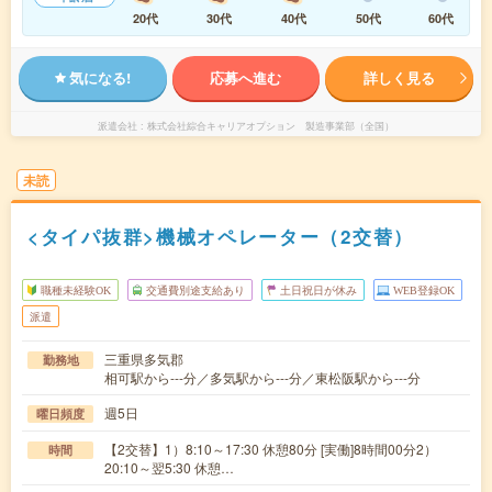
20代
30代
40代
50代
60代
気になる!
応募へ進む
詳しく見る
派遣会社
株式会社綜合キャリアオプション 製造事業部（全国）
未読
<タイパ抜群>機械オペレーター（2交替）
職種未経験OK
交通費別途支給あり
土日祝日が休み
WEB登録OK
派遣
三重県多気郡
勤務地
相可駅から---分／多気駅から---分／東松阪駅から---分
週5日
曜日頻度
【2交替】1）8:10～17:30 休憩80分 [実働]8時間00分2）
時間
20:10～翌5:30 休憩…