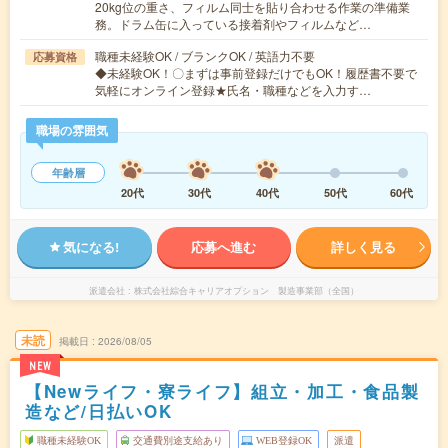
20kg位の重さ、フィルム同士を貼り合わせる作業の準備業
務。ドラム缶に入っている接着剤やフィルムなど…
職種未経験OK / ブランクOK / 英語力不要
応募資格
◆未経験OK！〇まずは事前登録だけでもOK！履歴書不要で
気軽にオンライン登録★氏名・職種などを入力す…
職場の雰囲気
年齢層
20代
30代
40代
50代
60代
気になる!
応募へ進む
詳しく見る
派遣会社
株式会社綜合キャリアオプション 製造事業部（全国）
未読
掲載日
2026/08/05
NEW
【Newライフ・寮ライフ】組立・加工・食品製
造など/日払いOK
職種未経験OK
交通費別途支給あり
WEB登録OK
派遣