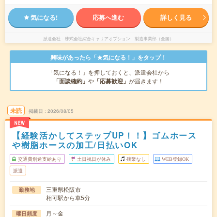
気になる!
応募へ進む
詳しく見る
派遣会社
株式会社綜合キャリアオプション 製造事業部（全国）
興味があったら「★気になる！」をタップ！
「気になる！」を押しておくと、派遣会社から
「面談確約」
や
「応募歓迎」
が届きます！
未読
掲載日
2026/08/05
NEW
【経験活かしてステップUP！！】ゴムホース
や樹脂ホースの加工/日払いOK
交通費別途支給あり
土日祝日が休み
残業なし
WEB登録OK
派遣
三重県松阪市
勤務地
相可駅から車5分
月～金
曜日頻度