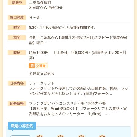
三重県多気郡
勤務地
相可駅から徒歩10分
月～金
曜日頻度
8:30～17:30※表記のうち実働8時間です。
時間
長期【ご応募から1週間以内(最短2日目)のスピード就業が可
期間
能】即日～
時給1500円 【月収例】240,000円～(割増含まず／20日計
時給
算)
交通費
交通費支給有り
フォークリフト
仕事内容
フォークリフトを使用しての製品の入出庫作業、検品、ラッ
ピング作業などをお願いします。(派遣)フォーク…
ブランクOK / パソコンスキル不要 / 英語力不要
応募資格
【来社不要、WEB登録OK！】〇フォークリフトの資格・実
務経験をお持ちの方〇フリーター、主婦(夫) …
職場の雰囲気