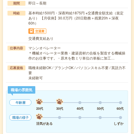
即日～長期
期間
基本時給1500円・深夜時給1875円 ※交通費全額支給（規定
時給
あり） 【月収例】30.0万円（20日勤務＋残業20h＋深夜
60h）
交通費
交通費支給あり
マシンオペレーター
仕事内容
＊機械オペレーター業務・建築資材の合板を製造する機械操
作のお仕事です。・原木を数ミリ単位の単板に加工…
職種未経験OK / ブランクOK / パソコンスキル不要 / 英語力不
応募資格
要
未経験可
職場の雰囲気
年齢層
20代
30代
40代
50代
60代
職場の様子
活気がある
しずか