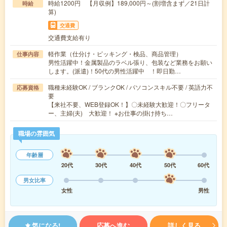
時給1200円 【月収例】189,000円～(割増含まず／21日計
時給
算)
交通費
交通費支給有り
軽作業（仕分け・ピッキング・検品、商品管理）
仕事内容
男性活躍中！金属製品のラベル張り、包装など業務をお願い
します。(派遣)！50代の男性活躍中 ！即日勤…
職種未経験OK / ブランクOK / パソコンスキル不要 / 英語力不
応募資格
要
【来社不要、WEB登録OK！】〇未経験大歓迎！〇フリータ
ー、主婦(夫) 大歓迎！ ※お仕事の掛け持ち…
職場の雰囲気
年齢層
20代
30代
40代
50代
60代
男女比率
女性
男性
気になる!
応募へ進む
詳しく見る