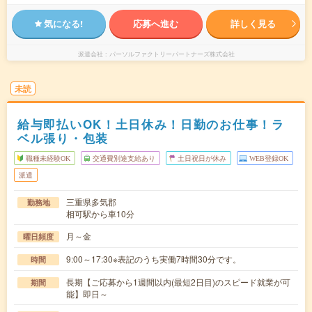
気になる!
応募へ進む
詳しく見る
派遣会社
パーソルファクトリーパートナーズ株式会社
未読
給与即払いOK！土日休み！日勤のお仕事！ラ
ベル張り・包装
職種未経験OK
交通費別途支給あり
土日祝日が休み
WEB登録OK
派遣
三重県多気郡
勤務地
相可駅から車10分
月～金
曜日頻度
9:00～17:30※表記のうち実働7時間30分です。
時間
長期【ご応募から1週間以内(最短2日目)のスピード就業が可
期間
能】即日～