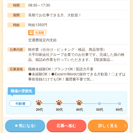
08:30～17:30
時間
長期でお仕事できる方、大歓迎！
期間
時給1350円
時給
交通費
交通費規定内支給
軽作業（仕分け・ピッキング・検品、商品管理）
仕事内容
大手印刷会社グループ企業でのお仕事です。完成した袋の検
品、箱詰め作業を行っていただきます。【取扱製品…
職種未経験OK / ブランクOK / 英語力不要
応募資格
◆未経験OK！◆ExcelやWordの操作できる方歓迎！〇まずは
事前登録だけでもOK！履歴書不要で気…
職場の雰囲気
年齢層
20代
30代
40代
50代
60代
気になる!
応募へ進む
詳しく見る