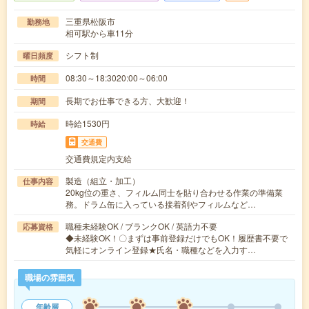
三重県松阪市
勤務地
相可駅から車11分
シフト制
曜日頻度
08:30～18:3020:00～06:00
時間
長期でお仕事できる方、大歓迎！
期間
時給1530円
時給
交通費
交通費規定内支給
製造（組立・加工）
仕事内容
20kg位の重さ、フィルム同士を貼り合わせる作業の準備業
務。ドラム缶に入っている接着剤やフィルムなど…
職種未経験OK / ブランクOK / 英語力不要
応募資格
◆未経験OK！〇まずは事前登録だけでもOK！履歴書不要で
気軽にオンライン登録★氏名・職種などを入力す…
職場の雰囲気
年齢層