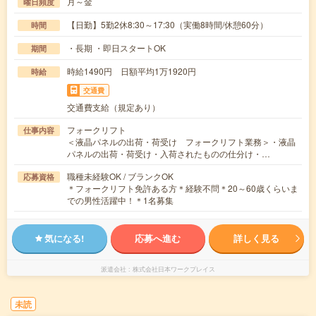
月～金
曜日頻度
【日勤】5勤2休8:30～17:30（実働8時間/休憩60分）
時間
・長期 ・即日スタートOK
期間
時給1490円 日額平均1万1920円
時給
交通費
交通費支給（規定あり）
フォークリフト
仕事内容
＜液晶パネルの出荷・荷受け フォークリフト業務＞・液晶
パネルの出荷・荷受け・入荷されたものの仕分け・…
職種未経験OK / ブランクOK
応募資格
＊フォークリフト免許ある方＊経験不問＊20～60歳くらいま
での男性活躍中！＊1名募集
気になる!
応募へ進む
詳しく見る
派遣会社
株式会社日本ワークプレイス
未読