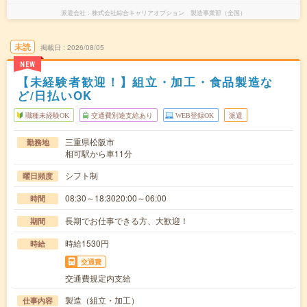
派遣会社
株式会社綜合キャリアオプション 製造事業部（全国）
未読
掲載日
2026/08/05
NEW
【未経験者歓迎！】組立・加工・食品製造な
ど/日払いOK
職種未経験OK
交通費別途支給あり
WEB登録OK
派遣
三重県松阪市
勤務地
相可駅から車11分
シフト制
曜日頻度
08:30～18:3020:00～06:00
時間
長期でお仕事できる方、大歓迎！
期間
時給1530円
時給
交通費
交通費規定内支給
製造（組立・加工）
仕事内容