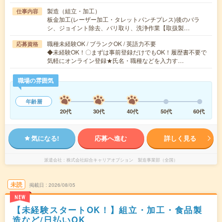
製造（組立・加工）
仕事内容
板金加工(レーザー加工・タレットパンチプレス)後のバラ
シ、ジョイント除去、バリ取り、洗浄作業【取扱製…
職種未経験OK / ブランクOK / 英語力不要
応募資格
◆未経験OK！〇まずは事前登録だけでもOK！履歴書不要で
気軽にオンライン登録★氏名・職種などを入力す…
職場の雰囲気
年齢層
20代
30代
40代
50代
60代
気になる!
応募へ進む
詳しく見る
派遣会社
株式会社綜合キャリアオプション 製造事業部（全国）
未読
掲載日
2026/08/05
NEW
【未経験スタートOK！】組立・加工・食品製
造など/日払いOK