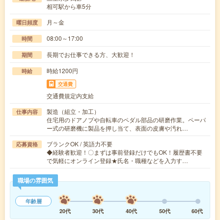
相可駅から車5分
月～金
曜日頻度
08:00～17:00
時間
長期でお仕事できる方、大歓迎！
期間
時給1200円
時給
交通費
交通費規定内支給
製造（組立・加工）
仕事内容
住宅用のドアノブや自転車のペダル部品の研磨作業。ペーパ
ー式の研磨機に製品を押し当て、表面の皮膚や汚れ…
ブランクOK / 英語力不要
応募資格
◆経験者歓迎！〇まずは事前登録だけでもOK！履歴書不要
で気軽にオンライン登録★氏名・職種などを入力す…
職場の雰囲気
年齢層
20代
30代
40代
50代
60代