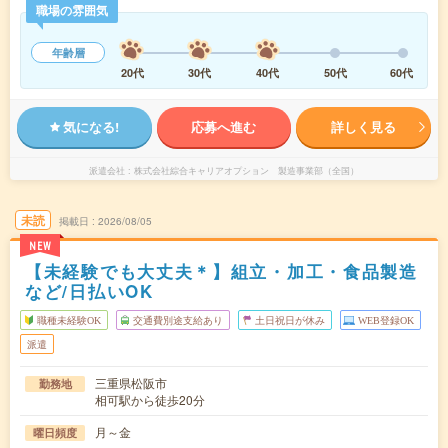
職場の雰囲気
年齢層
20代
30代
40代
50代
60代
気になる!
応募へ進む
詳しく見る
派遣会社
株式会社綜合キャリアオプション 製造事業部（全国）
未読
掲載日
2026/08/05
NEW
【未経験でも大丈夫＊】組立・加工・食品製造
など/日払いOK
職種未経験OK
交通費別途支給あり
土日祝日が休み
WEB登録OK
派遣
三重県松阪市
勤務地
相可駅から徒歩20分
月～金
曜日頻度