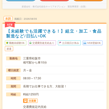
派遣会社
株式会社綜合キャリアオプション 製造事業部（全国）
未読
掲載日
2026/08/05
NEW
【未経験でも活躍できる！】組立・加工・食品
製造など/日払いOK
職種未経験OK
交通費別途支給あり
土日祝日が休み
WEB登録OK
派遣
三重県松阪市
勤務地
相可駅から車10分
月～金
曜日頻度
08:00～17:30
時間
長期でお仕事できる方、大歓迎！
期間
時給1250円
時給
交通費
交通費規定内支給