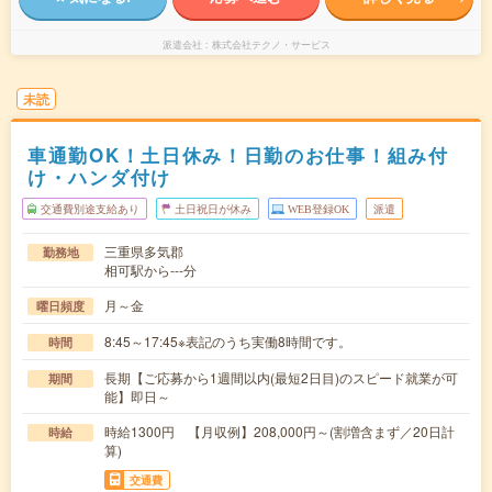
派遣会社
株式会社テクノ・サービス
未読
車通勤OK！土日休み！日勤のお仕事！組み付
け・ハンダ付け
交通費別途支給あり
土日祝日が休み
WEB登録OK
派遣
三重県多気郡
勤務地
相可駅から---分
月～金
曜日頻度
8:45～17:45※表記のうち実働8時間です。
時間
長期【ご応募から1週間以内(最短2日目)のスピード就業が可
期間
能】即日～
時給1300円 【月収例】208,000円～(割増含まず／20日計
時給
算)
交通費