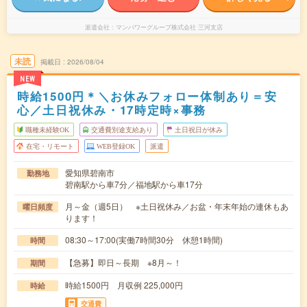
派遣会社
マンパワーグループ株式会社 三河支店
未読
掲載日
2026/08/04
NEW
時給1500円＊＼お休みフォロー体制あり＝安
心／土日祝休み・17時定時×事務
職種未経験OK
交通費別途支給あり
土日祝日が休み
在宅・リモート
WEB登録OK
派遣
愛知県碧南市
勤務地
碧南駅から車7分／福地駅から車17分
月～金（週5日） ※土日祝休み／お盆・年末年始の連休もあ
曜日頻度
ります！
08:30～17:00(実働7時間30分 休憩1時間)
時間
【急募】即日～長期 ※8月～！
期間
時給1500円 月収例 225,000円
時給
交通費