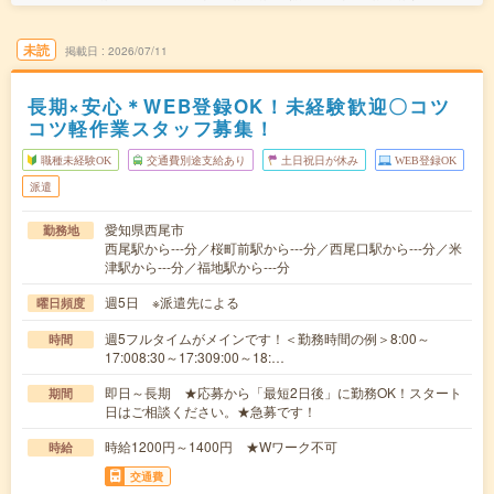
未読
掲載日
2026/07/11
長期×安心＊WEB登録OK！未経験歓迎〇コツ
コツ軽作業スタッフ募集！
職種未経験OK
交通費別途支給あり
土日祝日が休み
WEB登録OK
派遣
愛知県西尾市
勤務地
西尾駅から---分／桜町前駅から---分／西尾口駅から---分／米
津駅から---分／福地駅から---分
週5日 ※派遣先による
曜日頻度
週5フルタイムがメインです！＜勤務時間の例＞8:00～
時間
17:008:30～17:309:00～18:…
即日～長期 ★応募から「最短2日後」に勤務OK！スタート
期間
日はご相談ください。★急募です！
時給1200円～1400円 ★Wワーク不可
時給
交通費