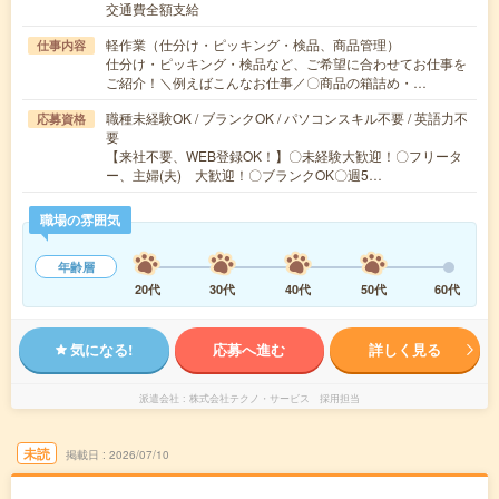
交通費全額支給
軽作業（仕分け・ピッキング・検品、商品管理）
仕事内容
仕分け・ピッキング・検品など、ご希望に合わせてお仕事を
ご紹介！＼例えばこんなお仕事／〇商品の箱詰め・…
職種未経験OK / ブランクOK / パソコンスキル不要 / 英語力不
応募資格
要
【来社不要、WEB登録OK！】〇未経験大歓迎！〇フリータ
ー、主婦(夫) 大歓迎！〇ブランクOK〇週5…
職場の雰囲気
年齢層
20代
30代
40代
50代
60代
気になる!
応募へ進む
詳しく見る
派遣会社
株式会社テクノ・サービス 採用担当
未読
掲載日
2026/07/10