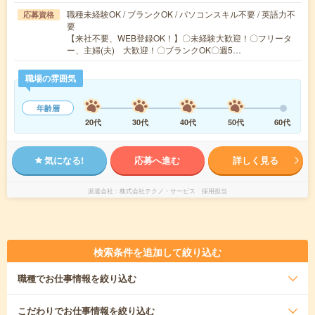
職種未経験OK / ブランクOK / パソコンスキル不要 / 英語力不
応募資格
要
【来社不要、WEB登録OK！】〇未経験大歓迎！〇フリータ
ー、主婦(夫) 大歓迎！〇ブランクOK〇週5…
職場の雰囲気
年齢層
20代
30代
40代
50代
60代
気になる!
応募へ進む
詳しく見る
派遣会社
株式会社テクノ・サービス 採用担当
検索条件を追加して絞り込む
職種
でお仕事情報を絞り込む
こだわり
でお仕事情報を絞り込む