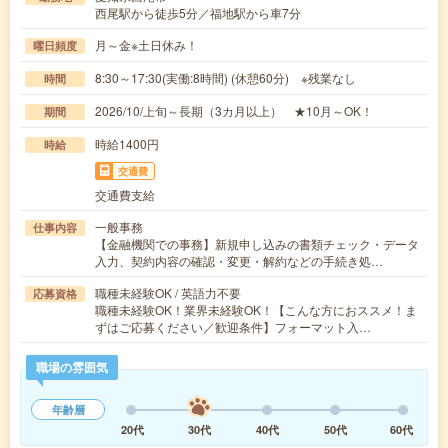
西尾駅から徒歩5分／福地駅から車7分
月～金※土日休み！
曜日頻度
8:30～17:30(実働:8時間) (休憩60分) ※残業なし
時間
2026/10/上旬～長期（3カ月以上） ★10月～OK！
期間
時給1400円
時給
交通費
交通費支給
一般事務
仕事内容
【金融機関での事務】新規申し込みの書類チェック・データ
入力、契約内容の確認・変更・解約などの手続き処…
職種未経験OK / 英語力不要
応募資格
職種未経験OK！業界未経験OK！【こんな方におススメ！ま
ずはご応募ください／歓迎条件】フォーマット入…
職場の雰囲気
年齢層
20代
30代
40代
50代
60代