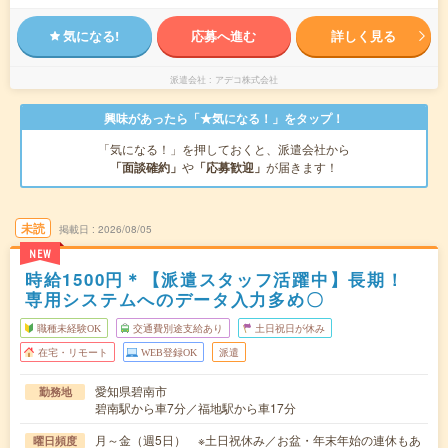
気になる!
応募へ進む
詳しく見る
派遣会社
アデコ株式会社
興味があったら「★気になる！」をタップ！
「気になる！」を押しておくと、派遣会社から
「面談確約」
や
「応募歓迎」
が届きます！
未読
掲載日
2026/08/05
NEW
時給1500円＊【派遣スタッフ活躍中】長期！
専用システムへのデータ入力多め〇
職種未経験OK
交通費別途支給あり
土日祝日が休み
在宅・リモート
WEB登録OK
派遣
愛知県碧南市
勤務地
碧南駅から車7分／福地駅から車17分
月～金（週5日） ※土日祝休み／お盆・年末年始の連休もあ
曜日頻度