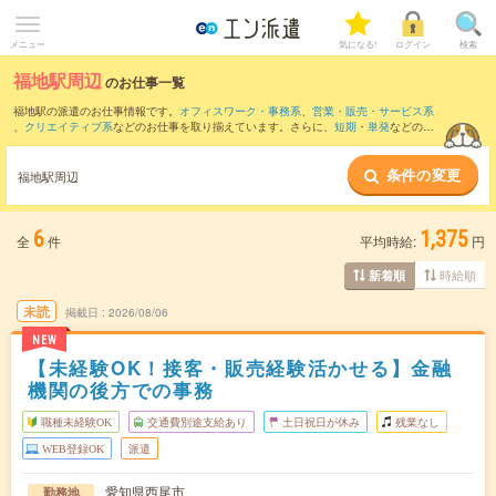
メニュー
気になる!
ログイン
検索
福地駅周辺
のお仕事一覧
福地駅の派遣のお仕事情報です。
オフィスワーク・事務系
、
営業・販売・サービス系
、
クリエイティブ系
などのお仕事を取り揃えています。さらに、
短期
・
単発
などの期
間や、
職種未経験OK
などのこだわり条件で絞り込んでいただけます。
条件の変更
また、
三河安城駅
・
東刈谷駅
・
安城駅
・
桜井(愛知県)駅
・
南安城駅
など近隣駅のお仕事
福地駅周辺
もご確認いただけます。
6
1,375
全
件
平均時給:
円
時給順
新着順
未読
掲載日
2026/08/06
NEW
【未経験OK！接客・販売経験活かせる】金融
機関の後方での事務
職種未経験OK
交通費別途支給あり
土日祝日が休み
残業なし
WEB登録OK
派遣
愛知県西尾市
勤務地