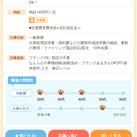
OK！
時給1450円＋交
時給
交通費
■交通費実費支給※当社規定あり
一般事務
仕事内容
伝票処理請求書・契約書などの書類作成請求書の確認、書類
の整理・ファイリング電話対応(取次、10件未満…
ブランクOK / 英語力不要
応募資格
なんらかの事務経験(経験浅め・ブランクある方もOK!)PC基
本操作:入力・修正レベル
職場の雰囲気
年齢層
20代
30代
40代
50代
60代
仕事の仕方
テキパキ
コツコツ
気になる!
応募へ進む
詳しく見る