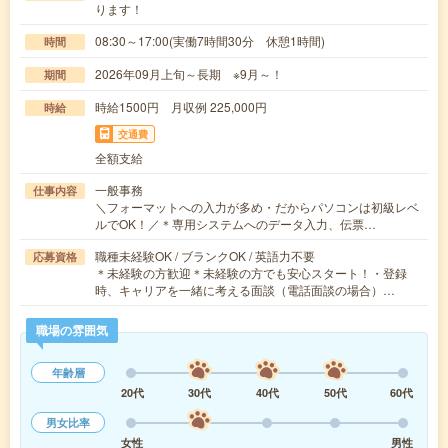
ります！
08:30～17:00(実働7時間30分 休憩1時間)
時間
2026年09月上旬～長期 ※9月～！
期間
時給1500円 月収例 225,000円
時給
交通費
全額支給
一般事務
仕事内容
＼フォーマットへの入力が多め・だからパソコンは初級レベ
ルでOK！／＊専用システムへのデータ入力、伝票…
職種未経験OK / ブランクOK / 英語力不要
応募資格
＊未経験の方歓迎＊未経験の方でも安心スタート！・登録
時、キャリアを一緒に考える面談（電話面談の場合）…
職場の雰囲気
年齢層
20代
30代
40代
50代
60代
男女比率
女性
男性