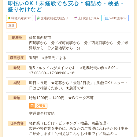
即払いOK！未経験でも安心＊箱詰め・検品・
盛り付けなど
職種未経験OK
交通費別途支給あり
土日祝日が休み
WEB登録OK
派遣
愛知県西尾市
勤務地
西尾駅から---分／桜町前駅から---分／西尾口駅から---分／米
津駅から---分／福地駅から---分
週5日 ※派遣先による
曜日頻度
週5フルタイムがメインです！＜勤務時間の例＞8:00～
時間
17:008:30～17:309:00～18:…
即日～長期 ★応募から「最短2日後」に勤務OK！スタート
期間
日はご相談ください。★急募です！
時給1200円～1400円 ★Wワーク不可
時給
交通費
交通費全額支給
軽作業（仕分け・ピッキング・検品、商品管理）
仕事内容
製造や軽作業を中心に、あなたのご希望に合わせたお仕事を
ご紹介します！＼例えばこんなお仕事です／商品の…