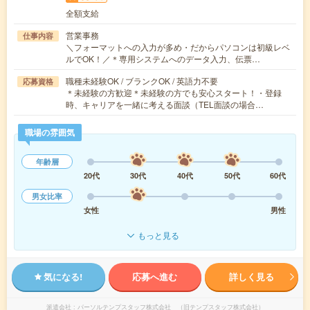
全額支給
営業事務
仕事内容
＼フォーマットへの入力が多め・だからパソコンは初級レベ
ルでOK！／＊専用システムへのデータ入力、伝票…
職種未経験OK / ブランクOK / 英語力不要
応募資格
＊未経験の方歓迎＊未経験の方でも安心スタート！・登録
時、キャリアを一緒に考える面談（TEL面談の場合…
職場の雰囲気
年齢層
20代
30代
40代
50代
60代
男女比率
女性
男性
もっと見る
気になる!
応募へ進む
詳しく見る
派遣会社
パーソルテンプスタッフ株式会社 （旧テンプスタッフ株式会社）