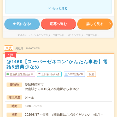
もっと見る
気になる!
応募へ進む
詳しく見る
派遣会社
パーソルテンプスタッフ株式会社 （旧テンプスタッフ株式会社）
未読
掲載日
2026/08/05
NEW
@1450【スーパーゼネコン*かんたん事務】電
話&残業少なめ
交通費別途支給あり
土日祝日が休み
WEB登録OK
派遣
愛知県碧南市
勤務地
碧南駅から車10分／福地駅から車15分
月～金
曜日頻度
8:30～17:30
時間
2026/8/17～長期 ※開始日はご相談ください♪ ※8月～
期間