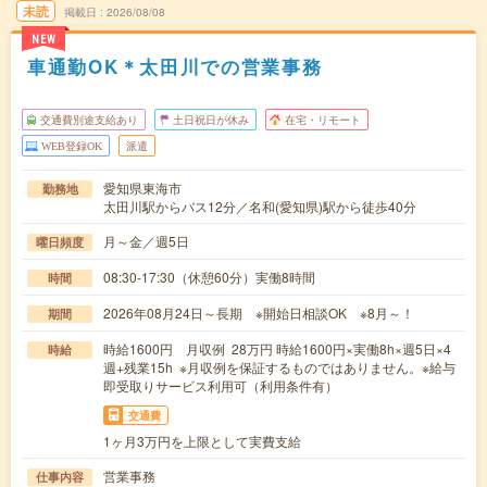
未読
掲載日
2026/08/08
NEW
車通勤OK＊太田川での営業事務
交通費別途支給あり
土日祝日が休み
在宅・リモート
WEB登録OK
派遣
愛知県東海市
勤務地
太田川駅からバス12分／名和(愛知県)駅から徒歩40分
月～金／週5日
曜日頻度
08:30-17:30（休憩60分）実働8時間
時間
2026年08月24日～長期 ※開始日相談OK ※8月～！
期間
時給1600円 月収例 28万円 時給1600円×実働8h×週5日×4
時給
週+残業15h ※月収例を保証するものではありません。※給与
即受取りサービス利用可（利用条件有）
交通費
1ヶ月3万円を上限として実費支給
営業事務
仕事内容