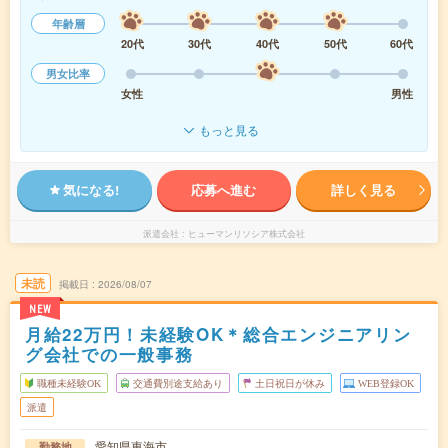
年齢層
20代
30代
40代
50代
60代
男女比率
女性
男性
もっと見る
気になる!
応募へ進む
詳しく見る
派遣会社
ヒューマンリソシア株式会社
未読
掲載日
2026/08/07
NEW
月給22万円！未経験OK＊総合エンジニアリン
グ会社での一般事務
職種未経験OK
交通費別途支給あり
土日祝日が休み
WEB登録OK
派遣
愛知県東海市
勤務地