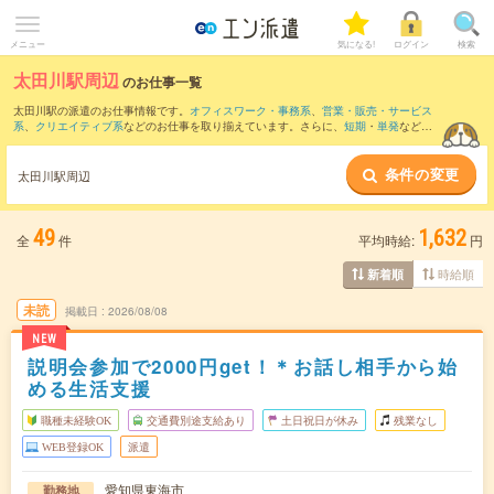
メニュー
気になる!
ログイン
検索
太田川駅周辺
のお仕事一覧
太田川駅の派遣のお仕事情報です。
オフィスワーク・事務系
、
営業・販売・サービス
系
、
クリエイティブ系
などのお仕事を取り揃えています。さらに、
短期
・
単発
などの
期間や、
職種未経験OK
などのこだわり条件で絞り込んでいただけます。
条件の変更
また、
刈谷駅
・
金山(愛知県)駅
・
東別院駅
・
徳重駅
・
富士松駅
など近隣駅のお仕事もご
太田川駅周辺
確認いただけます。
49
1,632
全
件
平均時給:
円
時給順
新着順
未読
掲載日
2026/08/08
NEW
説明会参加で2000円get！＊お話し相手から始
める生活支援
職種未経験OK
交通費別途支給あり
土日祝日が休み
残業なし
WEB登録OK
派遣
愛知県東海市
勤務地