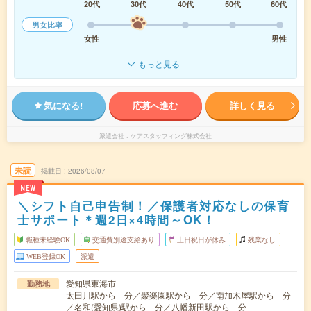
20代
30代
40代
50代
60代
男女比率
女性
男性
もっと見る
気になる!
応募へ進む
詳しく見る
派遣会社
ケアスタッフィング株式会社
未読
掲載日
2026/08/07
NEW
＼シフト自己申告制！／保護者対応なしの保育
士サポート＊週2日×4時間～OK！
職種未経験OK
交通費別途支給あり
土日祝日が休み
残業なし
WEB登録OK
派遣
愛知県東海市
勤務地
太田川駅から---分／聚楽園駅から---分／南加木屋駅から---分
／名和(愛知県)駅から---分／八幡新田駅から---分