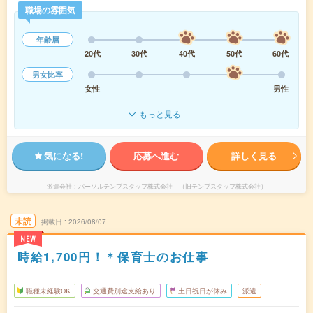
職場の雰囲気
年齢層
20代
30代
40代
50代
60代
男女比率
女性
男性
もっと見る
気になる!
応募へ進む
詳しく見る
派遣会社
パーソルテンプスタッフ株式会社 （旧テンプスタッフ株式会社）
未読
掲載日
2026/08/07
NEW
時給1,700円！＊保育士のお仕事
職種未経験OK
交通費別途支給あり
土日祝日が休み
派遣