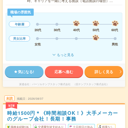
時、キャリアを一緒に考える面談（電話面談の場合）…
職場の雰囲気
年齢層
20代
30代
40代
50代
60代
男女比率
女性
男性
もっと見る
気になる!
応募へ進む
詳しく見る
派遣会社
パーソルテンプスタッフ株式会社 （旧テンプスタッフ株式会社）
未読
掲載日
2026/08/07
NEW
時給1500円＊《時間相談OK！》大手メーカー
のグループ会社！長期！事務
職種未経験OK
交通費別途支給あり
土日祝日が休み
残業なし