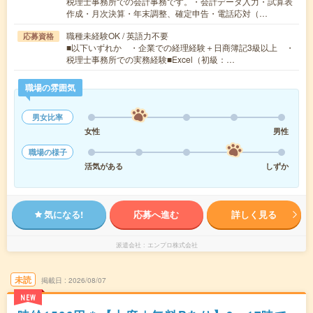
税理士事務所での会計事務です。・会計データ入力・試算表
作成・月次決算・年末調整、確定申告・電話応対（…
職種未経験OK / 英語力不要
応募資格
■以下いずれか ・企業での経理経験＋日商簿記3級以上 ・
税理士事務所での実務経験■Excel（初級：…
職場の雰囲気
男女比率
女性
男性
職場の様子
活気がある
しずか
気になる!
応募へ進む
詳しく見る
派遣会社
エンプロ株式会社
未読
掲載日
2026/08/07
NEW