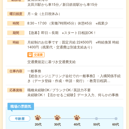
太田川駅から車15分／新日鉄前駅から車15分
月～金（土日祝休み）
曜日頻度
8:30～17:00 （実働7時間45分）休憩45分 ※残業少
時間
【急募】即日～長期 ※スタート日相談OK！
期間
月給制のお仕事です：固定月給 224500円 ※時給換算 時給
時給
1400円（残業代・交通費は別途支給あり）
交通費
交通費規定に基づき交通費支給
一般事務
仕事内容
【総合エンジニアリング会社での一般事務】・入構関係手続
き（データ登録・作成・申請・発行）・教育日程調…
職種未経験OK / ブランクOK / 英語力不要
応募資格
未経験OK！【活かせるご経験】データ入力、何らかの事務
職場の雰囲気
年齢層
20代
30代
40代
50代
60代