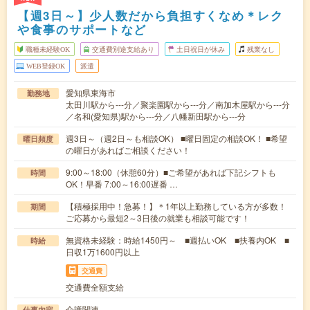
【週3日～】少人数だから負担すくなめ＊レク
や食事のサポートなど
職種未経験OK
交通費別途支給あり
土日祝日が休み
残業なし
WEB登録OK
派遣
愛知県東海市
勤務地
太田川駅から---分／聚楽園駅から---分／南加木屋駅から---分
／名和(愛知県)駅から---分／八幡新田駅から---分
週3日～（週2日～も相談OK） ■曜日固定の相談OK！ ■希望
曜日頻度
の曜日があればご相談ください！
9:00～18:00（休憩60分）■ご希望があれば下記シフトも
時間
OK！早番 7:00～16:00遅番 …
【積極採用中！急募！】＊1年以上勤務している方が多数！
期間
ご応募から最短2～3日後の就業も相談可能です！
無資格未経験：時給1450円～ ■週払いOK ■扶養内OK ■
時給
日収1万1600円以上
交通費
交通費全額支給
介護関連
仕事内容