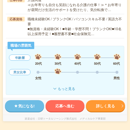
≪お年寄りも自分も笑顔になれる介護の仕事！≫＊お年寄り
が昼間だけ生活のサポートを受けたり、気分転換で…
職種未経験OK / ブランクOK / パソコンスキル不要 / 英語力不
応募資格
要
■無資格・未経験OK！■年齢・学歴不問！ブランクOK!■10名
以上採用予定！■履歴書不要■社会保険完…
職場の雰囲気
年齢層
20代
30代
40代
50代
60代
男女比率
女性
男性
もっと見る
気になる!
応募へ進む
詳しく見る
派遣会社
日研トータルソーシング株式会社 メディカルケア事業部