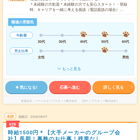
＊未経験の方歓迎＊未経験の方でも安心スタート！・登録
時、キャリアを一緒に考える面談（電話面談の場合）…
職場の雰囲気
年齢層
20代
30代
40代
50代
60代
男女比率
女性
男性
もっと見る
気になる!
応募へ進む
詳しく見る
派遣会社
パーソルテンプスタッフ株式会社 （旧テンプスタッフ株式会社）
未読
掲載日
2026/08/07
NEW
時給1500円＊【大手メーカーのグループ会
社】長期！事務のお仕事！残業なし