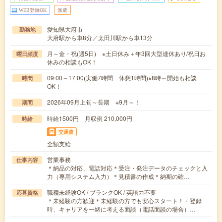
WEB登録OK
派遣
愛知県大府市
勤務地
大府駅から車8分／太田川駅から車13分
月～金・祝(週5日) ※土日休み＋年3回大型連休あり/祝日お
曜日頻度
休みの相談もOK！
09:00～17:00(実働7時間 休憩1時間)※8時～開始も相談
時間
OK！
2026年09月上旬～長期 ※9月～！
期間
時給1500円 月収例 210,000円
時給
交通費
全額支給
営業事務
仕事内容
＊納品の対応、電話対応＊受注・発注データのチェックと入
力（専用システム入力）＊見積書の作成＊納期の確…
職種未経験OK / ブランクOK / 英語力不要
応募資格
＊未経験の方歓迎＊未経験の方でも安心スタート！・登録
時、キャリアを一緒に考える面談（電話面談の場合）…