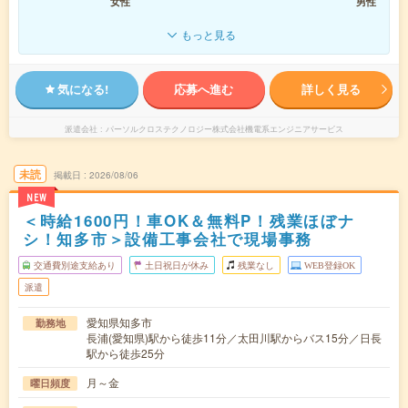
女性
男性
もっと見る
気になる!
応募へ進む
詳しく見る
派遣会社
パーソルクロステクノロジー株式会社機電系エンジニアサービス
未読
掲載日
2026/08/06
NEW
＜時給1600円！車OK＆無料P！残業ほぼナ
シ！知多市＞設備工事会社で現場事務
交通費別途支給あり
土日祝日が休み
残業なし
WEB登録OK
派遣
愛知県知多市
勤務地
長浦(愛知県)駅から徒歩11分／太田川駅からバス15分／日長
駅から徒歩25分
月～金
曜日頻度