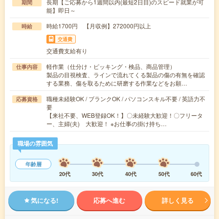
長期【ご応募から1週間以内(最短2日目)のスピード就業が可
期間
能】即日～
時給1700円 【月収例】272000円以上
時給
交通費
交通費支給有り
軽作業（仕分け・ピッキング・検品、商品管理）
仕事内容
製品の目視検査、ラインで流れてくる製品の傷の有無を確認
する業務、傷を取るために研磨する作業などをお願…
職種未経験OK / ブランクOK / パソコンスキル不要 / 英語力不
応募資格
要
【来社不要、WEB登録OK！】〇未経験大歓迎！〇フリータ
ー、主婦(夫) 大歓迎！ ※お仕事の掛け持ち…
職場の雰囲気
年齢層
20代
30代
40代
50代
60代
気になる!
応募へ進む
詳しく見る