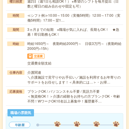
週2日（週1日も相談OK！） ※希望のシフトを毎月提出（日
曜日頻度
数と曜日の組み合わせや固定も可）
≪シフト例≫10:00～15:00（実働5時間）12:00～17:00（実
時間
働5時間）17:00～翌1…
3ヵ月までの短期 ※職場が気に入れば、長期もOK！ ★急
期間
募！即日勤務もOK！
時給1650円～ 夜勤時給2000円～ 日収3万円～（夜勤時給
時給
2000円×15h）
交通費
交通費全額支給
介護関連
仕事内容
＼介護施設で見守りやお手伝い／施設を利用するお年寄りの
サポートをお任せします！＜具体的には…＞・お掃…
ブランクOK / パソコンスキル不要 / 英語力不要
応募資格
＜無資格OK！＞介護の経験をお持ちの方ブランクOK・年齢
不問！WワークOK10名以上募集中！履歴書不…
職場の雰囲気
年齢層