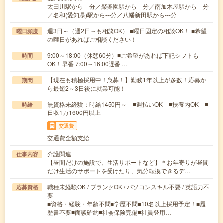
太田川駅から---分／聚楽園駅から---分／南加木屋駅から---分
／名和(愛知県)駅から---分／八幡新田駅から---分
週3日～（週2日～も相談OK） ■曜日固定の相談OK！ ■希望
曜日頻度
の曜日があればご相談ください！
9:00～18:00（休憩60分）■ご希望があれば下記シフトも
時間
OK！早番 7:00～16:00遅番 …
【現在も積極採用中！急募！】勤務1年以上が多数！応募か
期間
ら最短2～3日後に就業可能！
無資格未経験：時給1450円～ ■週払いOK ■扶養内OK ■
時給
日収1万1600円以上
交通費
交通費全額支給
介護関連
仕事内容
【昼間だけの施設で、生活サポートなど】＊お年寄りが昼間
だけ生活のサポートを受けたり、気分転換できるデ…
職種未経験OK / ブランクOK / パソコンスキル不要 / 英語力不
応募資格
要
■資格・経験・年齢不問■学歴不問■10名以上採用予定！■履
歴書不要■面談確約■社会保険完備■社員登用…