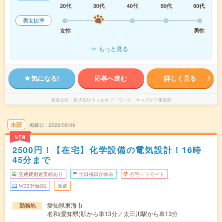
20代
30代
40代
50代
60代
男女比率
女性
男性
もっと見る
気になる!
応募へ進む
詳しく見る
派遣会社
株式会社ウィルオブ・ワーク キッズケア事業部
未読
掲載日
2026/08/06
NEW
2500円！【在宅】化学設備の電気設計！16時
45分まで
交通費別途支給あり
土日祝日が休み
在宅・リモート
WEB登録OK
派遣
愛知県東海市
勤務地
名和(愛知県)駅から車13分／太田川駅から車13分