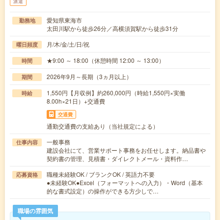
派遣
愛知県東海市
勤務地
太田川駅から徒歩26分／高横須賀駅から徒歩31分
月/木/金/土/日/祝
曜日頻度
★9:00 ～ 18:00（休憩時間 12:00 ～ 13:00）
時間
2026年9月～長期（3ヵ月以上）
期間
1,550円【月収例】約260,000円（時給1,550円×実働
時給
8.00h×21日）+交通費
交通費
通勤交通費の支給あり（当社規定による）
一般事務
仕事内容
建設会社にて、営業サポート事務をお任せします。納品書や
契約書の管理、見積書・ダイレクトメール・資料作…
職種未経験OK / ブランクOK / 英語力不要
応募資格
●未経験OK●Excel（フォーマットへの入力）・Word（基本
的な書式設定）の操作ができる方少しで…
職場の雰囲気