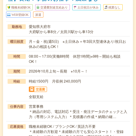
職種未経験OK
交通費別途支給あり
土日祝日が休み
残業なし
WEB登録OK
派遣
愛知県大府市
勤務地
大府駅から車8分／太田川駅から車13分
月～金・祝(週5日) ※土日休み＋年3回大型連休あり/祝日お
曜日頻度
休みの相談もOK！
08:00～17:00(実働8時間 休憩1時間)※9時～開始も相談
時間
OK！
2026年10月上旬～長期 ※10月～！
期間
時給1500円 月収例 240,000円
時給
交通費
全額支給
営業事務
仕事内容
＊納品の対応、電話対応＊受注・発注データのチェックと入
力（専用システム入力）＊見積書の作成＊納期の確…
職種未経験OK / ブランクOK / 英語力不要
応募資格
＊未経験の方歓迎＊未経験の方でも安心スタート！・登録