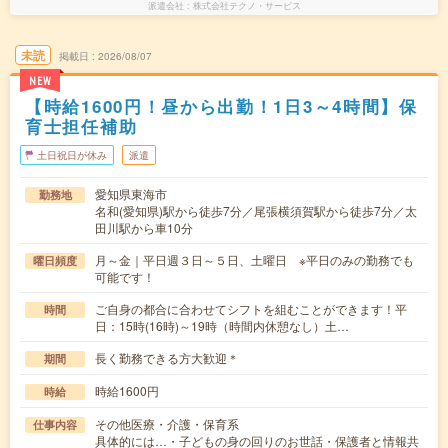
派遣会社
株式会社テクノ・サービス
未読
掲載日
2026/08/07
NEW
【時給1600円！昼から出勤！1日3～4時間】保
育士担任補助
土日祝日が休み
派遣
愛知県東海市
勤務地
名和(愛知県)駅から徒歩7分／尾張横須賀駅から徒歩7分／太
田川駅から車10分
月～金｜平日週３日～５日、土曜日 ※平日のみの勤務でも
曜日頻度
可能です！
ご自身の都合に合わせてシフトを組むことができます！平
時間
日：15時(16時)～19時（時間内休憩なし）土…
長く勤務できる方大歓迎＊
期間
時給1600円
時給
その他医療・介護・保育系
仕事内容
具体的には…・子どもの身の回りのお世話・保護者と情報共