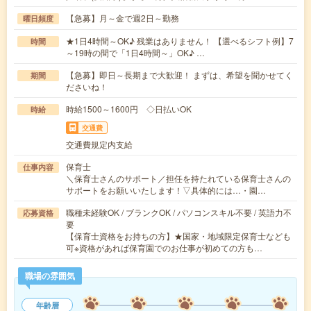
【急募】月～金で週2日～勤務
曜日頻度
★1日4時間～OK♪ 残業はありません！ 【選べるシフト例】7
時間
～19時の間で「1日4時間～」OK♪ …
【急募】即日～長期まで大歓迎！ まずは、希望を聞かせてく
期間
ださいね！
時給1500～1600円 ◇日払いOK
時給
交通費
交通費規定内支給
保育士
仕事内容
＼保育士さんのサポート／担任を持たれている保育士さんの
サポートをお願いいたします！▽具体的には…・園…
職種未経験OK / ブランクOK / パソコンスキル不要 / 英語力不
応募資格
要
【保育士資格をお持ちの方】★国家・地域限定保育士なども
可※資格があれば保育園でのお仕事が初めての方も…
職場の雰囲気
年齢層