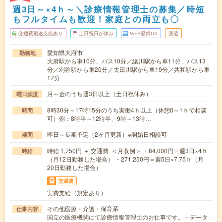
週3日～×4ｈ～＼診療情報管理士の募集／時短
もフルタイムも歓迎！家庭との両立も〇
交通費別途支給あり
土日祝日が休み
WEB登録OK
派遣
愛知県大府市
勤務地
大府駅から車10分、バス10分／緒川駅から車11分、バス13
分／刈谷駅から車20分／太田川駅から車19分／共和駅から車
17分
月～金のうち週3日以上（土日祝休み）
曜日頻度
8時30分～17時15分のうち実働4ｈ以上（休憩0～1ｈで相談
時間
可）例：8時半～12時半、9時～13時…
即日～長期予定（2ヶ月更新）※開始日相談可
期間
時給 1,750円 ＋ 交通費 ＜月収例＞ ・84,000円＝週3日×4ｈ
時給
（月12日勤務した場合） ・271,250円＝週5日×7.75ｈ（月
20日勤務した場合）
交通費
実費支給（規定あり）
その他医療・介護・保育系
仕事内容
国立の医療機関にて診療情報管理士のお仕事です。・データ