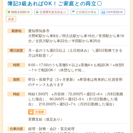
簿記3級あればOK！ご家庭との両立〇
職種未経験OK
交通費別途支給あり
土日祝日が休み
WEB登録OK
派遣
愛知県知多市
勤務地
大野町駅から車8分／阿久比駅から車16分／常滑駅から車16
分／太田川駅から車22分／半田駅から車25分
月～金のうち週2日以上（土日祝休み） ＼週5日勤務できる
曜日頻度
方は尚歓迎！／
9:00～17:00のうち実働5ｈ以上※実働4ｈも相談OK！※休憩0
時間
～1ｈで相談OK！（休憩なしや短…
即日～長期予定（3ヶ月更新） ※希望者は将来的に社員登用
期間
のチャンスもあります
時給1,500円 ※月収例：72,000円＝週2日×6ｈ（月8日勤務
時給
した場合）、90,000円＝週3日×5ｈ（月12日勤務した場
合）、210,000円＝週5日×7ｈ（月20日勤務した場合）
交通費
実費支給（規定あり）
経理・財務・会計・英文経理
仕事内容