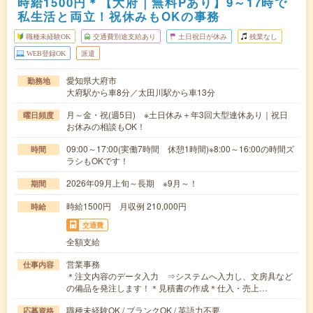
時給1500円＊【大府｜無料Pあり】9～17時で
私生活と両立！祝休みもOKの事務
職種未経験OK
交通費別途支給あり
土日祝日が休み
残業なし
WEB登録OK
派遣
愛知県大府市
勤務地
大府駅から車8分／太田川駅から車13分
月～金・祝(週5日) ※土日休み＋年3回大型連休あり｜祝日
曜日頻度
お休みの相談もOK！
09:00～17:00(実働7時間 休憩1時間)※8:00～16:00の時間ズ
時間
ラシもOKです！
2026年09月上旬～長期 ※9月～！
期間
時給1500円 月収例 210,000円
時給
交通費
全額支給
営業事務
仕事内容
＊注文内容のデータ入力 ⇒システムへ入力し、文房具など
の備品を発注します！＊見積書の作成＊仕入・売上…
職種未経験OK / ブランクOK / 英語力不要
応募資格