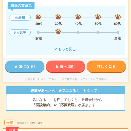
職場の雰囲気
年齢層
20代
30代
40代
50代
60代
男女比率
女性
男性
もっと見る
気になる!
応募へ進む
詳しく見る
派遣会社
日研トータルソーシング株式会社 メディカルケア事業部
興味があったら「★気になる！」をタップ！
「気になる！」を押しておくと、派遣会社から
「面談確約」
や
「応募歓迎」
が届きます！
未読
掲載日
2026/08/08
NEW