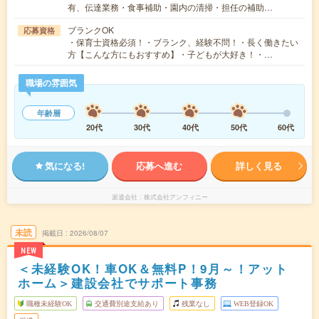
有、伝達業務・食事補助・園内の清掃・担任の補助…
ブランクOK
応募資格
・保育士資格必須！・ブランク、経験不問！・長く働きたい
方【こんな方にもおすすめ】・子どもが大好き！・…
職場の雰囲気
年齢層
20代
30代
40代
50代
60代
気になる!
応募へ進む
詳しく見る
派遣会社
株式会社アンフィニー
未読
掲載日
2026/08/07
NEW
＜未経験OK！車OK＆無料P！9月～！アット
ホーム＞建設会社でサポート事務
職種未経験OK
交通費別途支給あり
残業なし
WEB登録OK