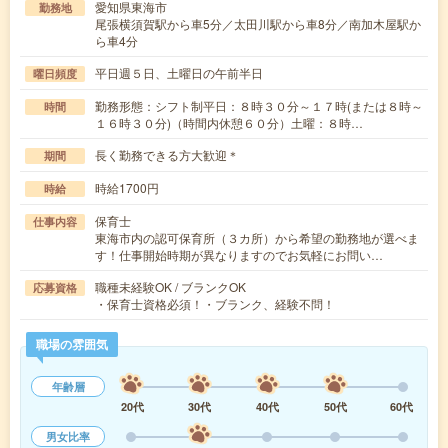
愛知県東海市
勤務地
尾張横須賀駅から車5分／太田川駅から車8分／南加木屋駅か
ら車4分
平日週５日、土曜日の午前半日
曜日頻度
勤務形態：シフト制平日：８時３０分～１７時(または８時～
時間
１６時３０分)（時間内休憩６０分）土曜：８時…
長く勤務できる方大歓迎＊
期間
時給1700円
時給
保育士
仕事内容
東海市内の認可保育所（３カ所）から希望の勤務地が選べま
す！仕事開始時期が異なりますのでお気軽にお問い…
職種未経験OK / ブランクOK
応募資格
・保育士資格必須！・ブランク、経験不問！
職場の雰囲気
年齢層
20代
30代
40代
50代
60代
男女比率