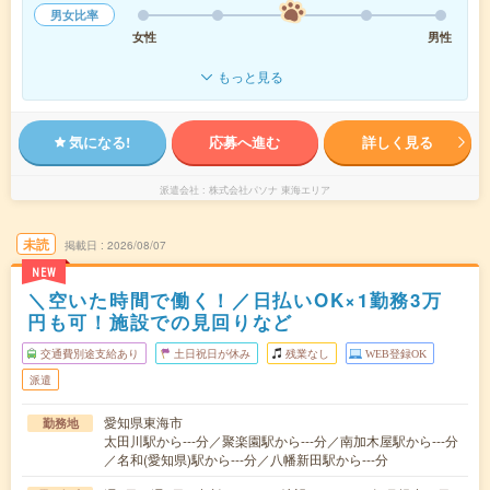
男女比率
女性
男性
もっと見る
気になる!
応募へ進む
詳しく見る
派遣会社
株式会社パソナ 東海エリア
未読
掲載日
2026/08/07
NEW
＼空いた時間で働く！／日払いOK×1勤務3万
円も可！施設での見回りなど
交通費別途支給あり
土日祝日が休み
残業なし
WEB登録OK
派遣
愛知県東海市
勤務地
太田川駅から---分／聚楽園駅から---分／南加木屋駅から---分
／名和(愛知県)駅から---分／八幡新田駅から---分