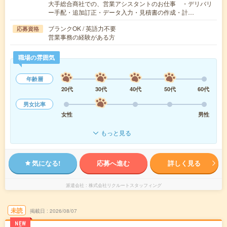
大手総合商社での、営業アシスタントのお仕事 ・デリバリ
ー手配・追加訂正・データ入力・見積書の作成・計…
ブランクOK / 英語力不要
応募資格
営業事務の経験がある方
職場の雰囲気
年齢層
20代
30代
40代
50代
60代
男女比率
女性
男性
もっと見る
気になる!
応募へ進む
詳しく見る
派遣会社
株式会社リクルートスタッフィング
未読
掲載日
2026/08/07
NEW