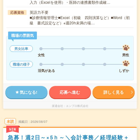
入力（Excelを使用）・医師の連携書類作成確…
英語力不要
応募資格
■診療情報管理士■Excel（初級 四則演算など）■Word（初
級 書式設定など）※週20h未満の場…
職場の雰囲気
男女比率
女性
男性
職場の様子
活気がある
しずか
気になる!
応募へ進む
詳しく見る
派遣会社
エンプロ株式会社
未読
掲載日
2026/08/07
NEW
急募！週2日～×5ｈ～＼会計事務／経理経験＋