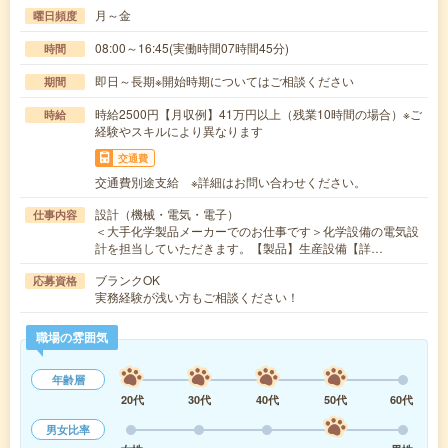
月～金
曜日頻度
08:00～16:45(実働時間07時間45分)
時間
即日～長期※開始時期についてはご相談ください
期間
時給2500円【月収例】41万円以上（残業10時間の場合）※ご
時給
経験やスキルにより異なります
交通費
交通費別途支給 ※詳細はお問い合わせください。
設計（機械・電気・電子）
仕事内容
＜大手化学製品メーカーでのお仕事です＞化学設備の電気設
計を担当していただきます。【製品】生産設備【詳…
ブランクOK
応募資格
実務経験が浅い方もご相談ください！
職場の雰囲気
年齢層
20代
30代
40代
50代
60代
男女比率