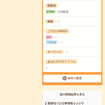
勤務地
大須観音
駅/路線
職種
---
こだわりINDEX
---
絶対
---
できれば
キーワード
---
あなたのプロフィール
---
条件の変更
他の検索結果を見る
勤務地でお仕事情報をさがす