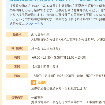
【柔軟な働き方でゆとりある毎日を】週1日の在宅勤務と17時半の定
の時間をしっかり確保できます。仕事終わりに趣味を楽しんだり、家
とりある生活が送れます。将来的に直接雇用を目指せる実績もあるた
い」という方に最適な環境です。華美でなければネイルやピアスも自
進行を支…
つづきを見る
勤務地
名古屋市中区
大須観音駅から徒歩7分／上前津駅から徒歩10分／東
曜日頻度
月～金（土日祝休み）
時間
★9:00～17:30（休憩時間 12:00～13:00）
期間
【急募】即日～長期
時給
1,550円【月収例】約251,000円（時給1,550円×実働7
交通費
通勤交通費の支給あり（当社規定による）
仕事内容
一般事務
携帯基地局の工事を行う大手企業にて、工事前準備に