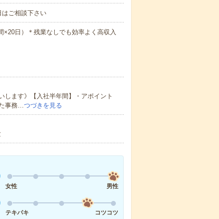
日はご相談下さい
.5時間×20日）＊残業なしでも効率よく高収入
いします》【入社半年間】・アポイント
た事務…
つづきを見る
験
女性
男性
テキパキ
コツコツ