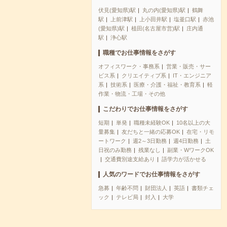
伏見(愛知県)駅
丸の内(愛知県)駅
鶴舞
駅
上前津駅
上小田井駅
塩釜口駅
赤池
(愛知県)駅
植田(名古屋市営)駅
庄内通
駅
浄心駅
職種でお仕事情報をさがす
オフィスワーク・事務系
営業・販売・サー
ビス系
クリエイティブ系
IT・エンジニア
系
技術系
医療・介護・福祉・教育系
軽
作業・物流・工場・その他
こだわりでお仕事情報をさがす
短期
単発
職種未経験OK
10名以上の大
量募集
友だちと一緒の応募OK
在宅・リモ
ートワーク
週2～3日勤務
週4日勤務
土
日祝のみ勤務
残業なし
副業・WワークOK
交通費別途支給あり
語学力が活かせる
人気のワードでお仕事情報をさがす
急募
年齢不問
財団法人
英語
書類チェ
ック
テレビ局
封入
大学