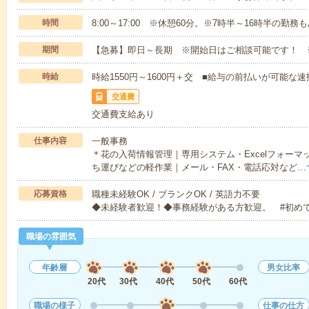
時間
8:00～17:00 ※休憩60分。※7時半～16時半の勤務
期間
【急募】即日～長期 ※開始日はご相談可能です！ 
時給
時給1550円～1600円＋交 ■給与の前払いが可能な
交通費
交通費支給あり
仕事内容
一般事務
＊花の入荷情報管理｜専用システム・Excelフォー
ち運びなどの軽作業｜メール・FAX・電話応対など…
応募資格
職種未経験OK / ブランクOK / 英語力不要
◆未経験者歓迎！◆事務経験がある方歓迎。 #初め
職場の雰囲気
年齢層
男女比率
20代
30代
40代
50代
60代
職場の様子
仕事の仕方