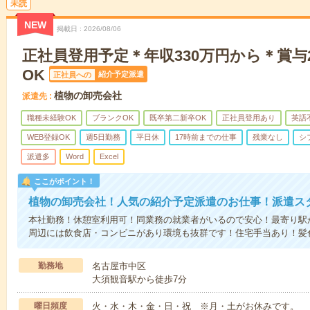
未読
NEW
掲載日
2026/08/06
正社員登用予定＊年収330万円から＊賞与
OK
紹介予定派遣
正社員への
植物の卸売会社
派遣先
職種未経験OK
ブランクOK
既卒第二新卒OK
正社員登用あり
英語
WEB登録OK
週5日勤務
平日休
17時前までの仕事
残業なし
シ
派遣多
Word
Excel
ここがポイント！
植物の卸売会社！人気の紹介予定派遣のお仕事！派遣ス
本社勤務！休憩室利用可！同業務の就業者がいるので安心！最寄り駅
周辺には飲食店・コンビニがあり環境も抜群です！住宅手当あり！髪
勤務地
名古屋市中区
大須観音駅から徒歩7分
曜日頻度
火・水・木・金・日・祝 ※月・土がお休みです。