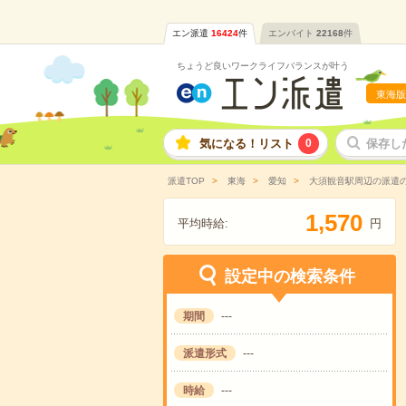
エン派遣
16424
件
エンバイト
22168
件
ちょうど良いワークライフバランスが叶う
東海版
気になる！リスト
0
保存し
派遣TOP
東海
愛知
大須観音駅周辺の派遣
,
1
5
7
0
平均時給:
円
設定中の検索条件
期間
---
派遣形式
---
時給
---