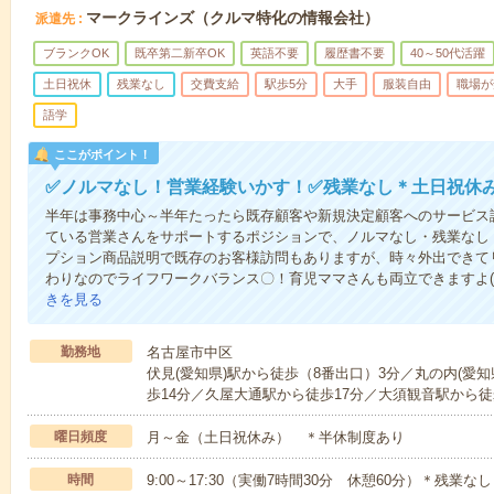
マークラインズ（クルマ特化の情報会社）
派遣先
ブランクOK
既卒第二新卒OK
英語不要
履歴書不要
40～50代活躍
土日祝休
残業なし
交費支給
駅歩5分
大手
服装自由
職場が
語学
ここがポイント！
✅ノルマなし！営業経験いかす！✅残業なし＊土日祝休
半年は事務中心～半年たったら既存顧客や新規決定顧客へのサービス
ている営業さんをサポートするポジションで、ノルマなし・残業なし
プション商品説明で既存のお客様訪問もありますが、時々外出できてリ
わりなのでライフワークバランス〇！育児ママさんも両立できますよ(*^
きを見る
勤務地
名古屋市中区
伏見(愛知県)駅から徒歩（8番出口）3分／丸の内(愛知
歩14分／久屋大通駅から徒歩17分／大須観音駅から徒
曜日頻度
月～金（土日祝休み） ＊半休制度あり
時間
9:00～17:30（実働7時間30分 休憩60分）＊残業な