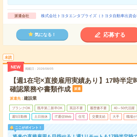
株式会社トヨタエンタプライズ（トヨタ自動車出資会
派遣会社
応募する
気になる！
未読
NEW
掲載日
2026/08/05
【週1在宅×直接雇用実績あり】17時半定
確認業務や書類作成
派遣
建設業
派遣先
ブランクOK
既卒第二新卒OK
英語不要
履歴書不要
40～50代活躍
週5日勤務
土日祝休
IT通信Web
住宅
交費支給
大手
職場が
ここがポイント！
将来の直接雇用も目指せる！週1リモート＆17時半定時