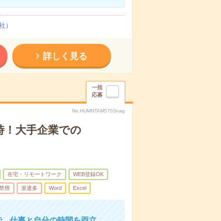
社）
詳しく見る
一括
応募
No.HUMNTAM5703nag
時！大手企業での
在宅・リモートワーク
WEB登録OK
禁煙
派遣多
Word
Excel
で、仕事と自分の時間を両立