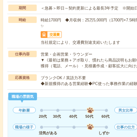
期間
＜急募＞即日～契約更新による最長3年予定 ※開始
時給
時給1700円 ◆月収例：25万5,000円（1700円×7
✨
交通費
当社規定により、交通費別途支給いたします
仕事内容
営業・企画営業・ラウンダー
▼《最初は業務＋アポ取り、慣れたら商品説明もお願
獲得（電話、メール）・見積書作成・顧客拡大に向け
応募資格
ブランクOK / 英語力不要
◆新規獲得のある営業経験◆PC使った事務作業の経
職場の雰囲気
年齢層
男女比率
20代
30代
40代
50代
60代
職場の様子
仕事の仕方
活気がある
しずか