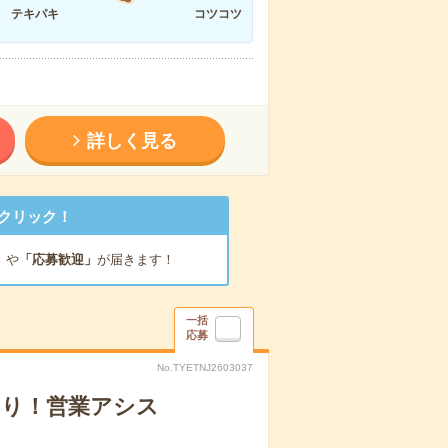
テキパキ
コツコツ
詳しく見る
クリック！
」
や
「応募歓迎」
が届きます！
一括
応募
No.TYETNJ2603037
終わり！営業アシス