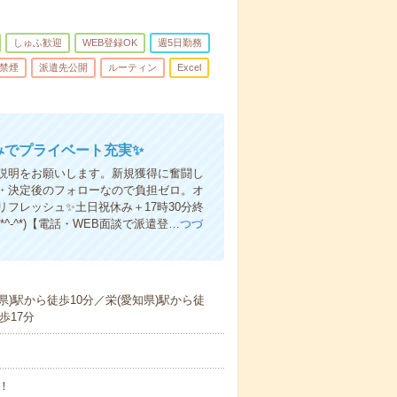
しゅふ歓迎
WEB登録OK
週5日勤務
禁煙
派遣先公開
ルーティン
Excel
みでプライベート充実✨
説明をお願いします。新規獲得に奮闘し
・決定後のフォローなので負担ゼロ。オ
フレッシュ✨土日祝休み＋17時30分終
-^*)【電話・WEB面談で派遣登…
つづ
県)駅から徒歩10分／栄(愛知県)駅から徒
歩17分
し！