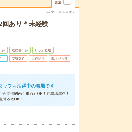
応募
No.SST5104428819
2回あり＊未経験
不要
履歴書不要
しゅふ歓迎
フト
交費支給
車通勤可
職場が分煙
タッフも活躍中の職場です！
から徒歩圏内！車通勤OK！駐車場無料！
色明るめOK！