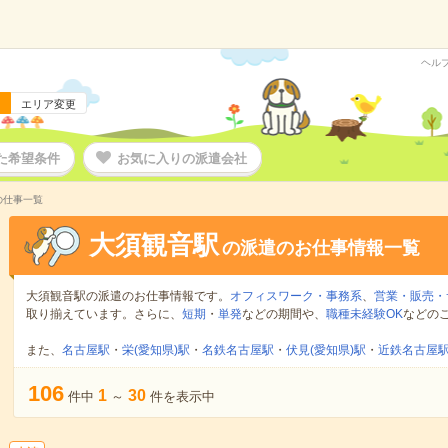
ヘル
エリア変更
た希望条件
お気に入りの派遣会社
の仕事一覧
大須観音駅
の派遣のお仕事情報一覧
大須観音駅の派遣のお仕事情報です。
オフィスワーク・事務系
、
営業・販売・
取り揃えています。さらに、
短期
・
単発
などの期間や、
職種未経験OK
などの
また、
名古屋駅
・
栄(愛知県)駅
・
名鉄名古屋駅
・
伏見(愛知県)駅
・
近鉄名古屋
106
1
30
件中
～
件を表示中