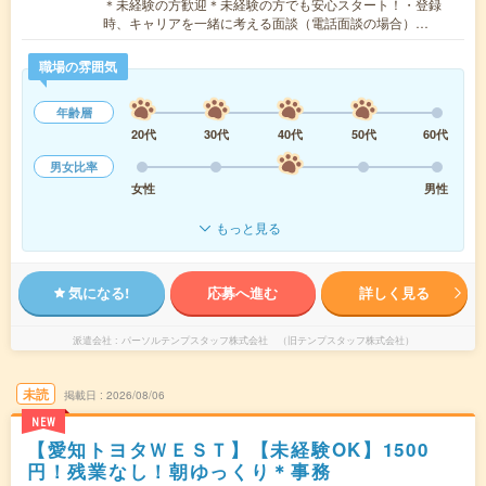
＊未経験の方歓迎＊未経験の方でも安心スタート！・登録
時、キャリアを一緒に考える面談（電話面談の場合）…
職場の雰囲気
年齢層
20代
30代
40代
50代
60代
男女比率
女性
男性
もっと見る
気になる!
応募へ進む
詳しく見る
派遣会社
パーソルテンプスタッフ株式会社 （旧テンプスタッフ株式会社）
未読
掲載日
2026/08/06
NEW
【愛知トヨタＷＥＳＴ】【未経験OK】1500
円！残業なし！朝ゆっくり＊事務