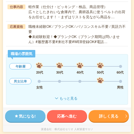
軽作業（仕分け・ピッキング・検品、商品管理）
仕事内容
広々としたきれいな倉庫内で、農耕器具に使うベルトの出荷
をお任せします！・まずはリストを見ながら商品を…
職種未経験OK / ブランクOK / パソコンスキル不要 / 英語力不
応募資格
要
◆未経験歓迎！◆ブランクOK（ブランク期間は問いませ
ん）#履歴書不要#来社不要#WEB登録OK#電話…
職場の雰囲気
年齢層
20代
30代
40代
50代
60代
男女比率
女性
男性
もっと見る
気になる!
応募へ進む
詳しく見る
派遣会社
株式会社セリオ 人材派遣サカソ