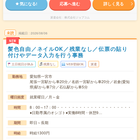
気になる!
応募へ進む
詳しく見る
派遣会社
株式会社ジョブコム
未読
掲載日
2026/08/06
NEW
髪色自由／ネイルOK／残業なし／伝票の貼り
付けやデータ入力を行う事務
土日祝日が休み
残業なし
WEB登録OK
派遣
愛知県一宮市
勤務地
尾張一宮駅から車20分／名鉄一宮駅から車20分／岩倉(愛知
県)駅から車7分／石仏駅から車5分
就業曜日／月～金
曜日頻度
8：00～17：00・・・・・・・・・・・・・・・・・・・・
時間
●日勤専属のオシゴト●実働8時間・休憩9…
即日～長期
期間
時給1300円
時給