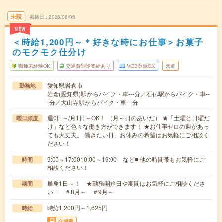
未読
掲載日
2026/08/06
NEW
＜時給1,200円～＊好きな時にお仕事＞お菓子
のモクモク仕分け
職種未経験OK
交通費別途支給あり
WEB登録OK
派遣
愛知県岩倉市
勤務地
岩倉(愛知県)駅からバイク・車---分／石仏駅からバイク・車--
-分／大山寺駅からバイク・車---分
週0日～/月1日～OK！ （月～日のあいだ） ★「土曜と日曜だ
曜日頻度
け」など色々な働き方ができます！ ★お仕事ゼロの週があっ
ても大丈夫。 働きたい日、お休みの希望はお気軽にご相談く
ださい！
9:00～17:0010:00～19:00 など■ 他の時間帯もお気軽にご
時間
相談ください！
単発1日～！ ★勤務開始日や期間はお気軽にご相談くださ
期間
い！ ＃8月～ ＃9月～
時給1,200円～1,625円
時給
交通費