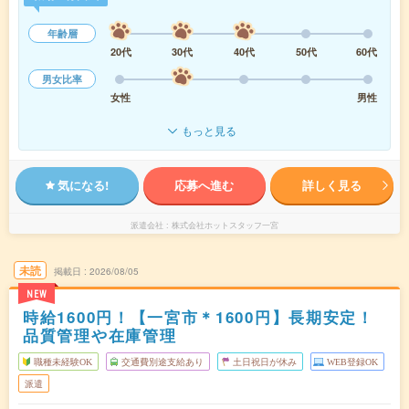
年齢層
20代
30代
40代
50代
60代
男女比率
女性
男性
もっと見る
気になる!
応募へ進む
詳しく見る
派遣会社
株式会社ホットスタッフ一宮
未読
掲載日
2026/08/05
NEW
時給1600円！【一宮市＊1600円】長期安定！
品質管理や在庫管理
職種未経験OK
交通費別途支給あり
土日祝日が休み
WEB登録OK
派遣