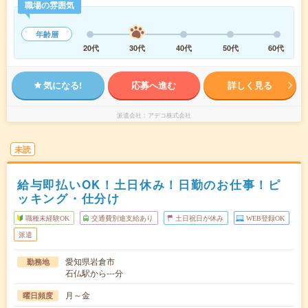
職場の雰囲気
年齢層
20代
30代
40代
50代
60代
気になる!
応募へ進む
詳しく見る
派遣会社
アデコ株式会社
未読
給与即払いOK！土日休み！日勤のお仕事！ピ
ッキング・仕分け
職種未経験OK
交通費別途支給あり
土日祝日が休み
WEB登録OK
派遣
愛知県岩倉市
勤務地
石仏駅から---分
月～金
曜日頻度