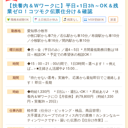
【扶養内＆Wワークに】平日×1日3h～OK＆残
業ゼロ！コツモク伝票仕分け＆確認
職種未経験OK
土日祝日が休み
残業なし
WEB登録OK
派遣
愛知県小牧市
勤務地
小牧口駅から車7分／石仏駅から車10分／布袋駅から車10分
／小牧駅から車16分／間内駅から車10分
◆月～金（平日のみ）／週4～5日 ＊月間最低勤務日数は18
曜日頻度
日～相談OK ＊予定での希望休の相談OK！
◆15：00～21：00の間で、1日3時間～選べます！＜例え
時間
ば...＞■主婦さん活躍中♪ 15:00…
『待たせない選考』実施中。 応募から最短即日でご連絡しま
期間
す！ 即日～長期
◆時給1,330円 ＊日払い・週払いOK！＊昇給あり♪ ＊扶
時給
養内＆Wワークに◎【月収例】 約79,800円 （時給1,330
円 × 実働3h × 20日）
軽作業（仕分け・ピッキング・検品、商品管理）
仕事内容
大手運送グループでのオフィス内での業務！カンタンなルー
ティンワークです○・届いた伝票の【仕分け作業】…