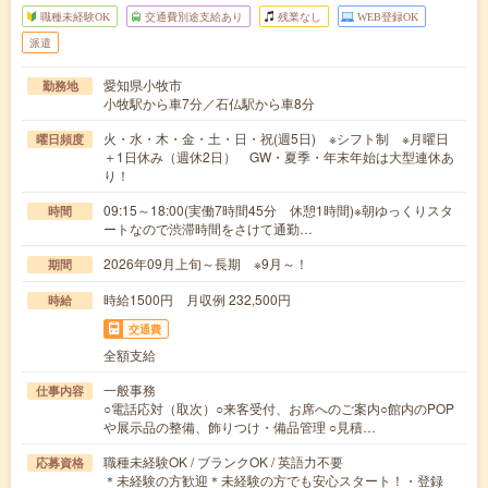
職種未経験OK
交通費別途支給あり
残業なし
WEB登録OK
派遣
愛知県小牧市
勤務地
小牧駅から車7分／石仏駅から車8分
火・水・木・金・土・日・祝(週5日) ※シフト制 ※月曜日
曜日頻度
＋1日休み（週休2日） GW・夏季・年末年始は大型連休あ
り！
09:15～18:00(実働7時間45分 休憩1時間)※朝ゆっくりスタ
時間
ートなので渋滞時間をさけて通勤…
2026年09月上旬～長期 ※9月～！
期間
時給1500円 月収例 232,500円
時給
交通費
全額支給
一般事務
仕事内容
○電話応対（取次）○来客受付、お席へのご案内○館内のPOP
や展示品の整備、飾りつけ・備品管理 ○見積…
職種未経験OK / ブランクOK / 英語力不要
応募資格
＊未経験の方歓迎＊未経験の方でも安心スタート！・登録