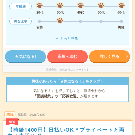
年齢層
20代
30代
40代
50代
60代
男女比率
女性
男性
もっと見る
気になる!
応募へ進む
詳しく見る
派遣会社
株式会社ニッソーネット
興味があったら「★気になる！」をタップ！
「気になる！」を押しておくと、派遣会社から
「面談確約」
や
「応募歓迎」
が届きます！
未読
掲載日
2026/08/07
NEW
【時給1400円】日払いOK＊プライベートと両