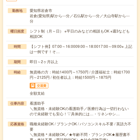
愛知県岩倉市
勤務地
岩倉(愛知県)駅から---分／石仏駅から---分／大山寺駅から---
分
シフト制（月～日） ※平日のみなどの相談もOK ※週3なども
曜日頻度
相談OK
【シフト例】07:00～16:0009:00～18:0017:00～09:00※ 上記
時間
は一例です！そ…
即日～2ヶ月以上
期間
無資格の方：時給1400円～1750円 / 介護福祉士：時給1700
時給
円～2125円 / 初任者以上：時給1500円～1875円
交通費
全額支給
看護助手
仕事内容
＼無資格・未経験OKの看護助手／医療行為は一切行わない
ので未経験でも安心！▽具体的には…・リネンやシ…
職種未経験OK / ブランクOK / パソコンスキル不要 / 英語力不
応募資格
要
＼無資格＊未経験OK／★年齢不問・ブランクOK★履歴書不
要・来社不要（電話登録OK）★社会保険完備＼…