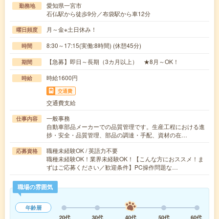
愛知県一宮市
勤務地
石仏駅から徒歩9分／布袋駅から車12分
月～金※土日休み！
曜日頻度
8:30～17:15(実働:8時間) (休憩45分)
時間
【急募】即日～長期（3カ月以上） ★8月～OK！
期間
時給1600円
時給
交通費
交通費支給
一般事務
仕事内容
自動車部品メーカーでの品質管理です。生産工程における進
捗・安全・品質管理、部品の調達・手配、資材の在…
職種未経験OK / 英語力不要
応募資格
職種未経験OK！業界未経験OK！【こんな方におススメ！ま
ずはご応募ください／歓迎条件】PC操作問題な…
職場の雰囲気
年齢層
20代
30代
40代
50代
60代