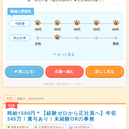
職場の雰囲気
年齢層
20代
30代
40代
50代
60代
男女比率
女性
男性
もっと見る
気になる!
応募へ進む
詳しく見る
派遣会社
株式会社ニッソーネット
未読
掲載日
2026/08/06
NEW
時給1500円＊【経験ゼロから正社員へ】年収
345万！賞与あり！未経験OKの事務
職種未経験OK
交通費別途支給あり
WEB登録OK