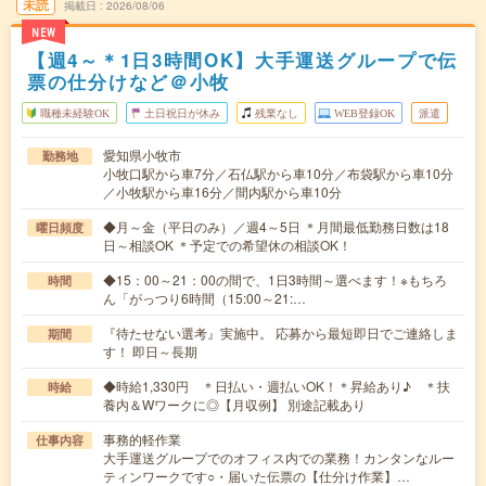
未読
掲載日
2026/08/06
NEW
【週4～＊1日3時間OK】大手運送グループで伝
票の仕分けなど＠小牧
職種未経験OK
土日祝日が休み
残業なし
WEB登録OK
派遣
愛知県小牧市
勤務地
小牧口駅から車7分／石仏駅から車10分／布袋駅から車10分
／小牧駅から車16分／間内駅から車10分
◆月～金（平日のみ）／週4～5日 ＊月間最低勤務日数は18
曜日頻度
日～相談OK ＊予定での希望休の相談OK！
◆15：00～21：00の間で、1日3時間～選べます！※もちろ
時間
ん「がっつり6時間（15:00～21:…
『待たせない選考』実施中。 応募から最短即日でご連絡しま
期間
す！ 即日～長期
◆時給1,330円 ＊日払い・週払いOK！＊昇給あり♪ ＊扶
時給
養内＆Wワークに◎【月収例】 別途記載あり
事務的軽作業
仕事内容
大手運送グループでのオフィス内での業務！カンタンなルー
ティンワークです○・届いた伝票の【仕分け作業】…