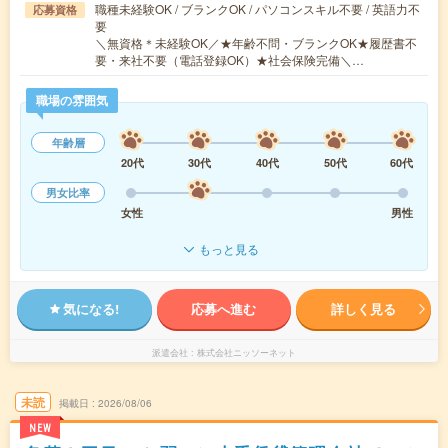
職種未経験OK / ブランクOK / パソコンスキル不要 / 英語力不
応募資格
要
＼無資格＊未経験OK／★年齢不問・ブランクOK★履歴書不
要・来社不要（電話登録OK）★社会保険完備＼…
職場の雰囲気
年齢層
20代
30代
40代
50代
60代
男女比率
女性
男性
もっと見る
気になる!
応募へ進む
詳しく見る
派遣会社
株式会社ニッソーネット
未読
掲載日
2026/08/06
NEW