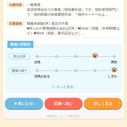
一般事務
仕事内容
賃貸管理会社での事務（契約書作成）です。契約管理部門に
て・契約関連の各種書類作成 ＊物件オーナーおよ…
職種未経験OK / 英語力不要
応募資格
■何らかの事務経験があればOK！■Excel（初級：SUM関数な
ど）■Word（初級：書式設定など）…
職場の雰囲気
男女比率
女性
男性
職場の様子
活気がある
しずか
もっと見る
気になる!
応募へ進む
詳しく見る
派遣会社
エンプロ株式会社