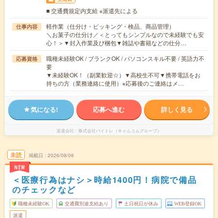
■ 交通費規定内支給 ※派遣先による
軽作業（仕分け・ピッキング・検品、商品管理）
仕事内容
＼お菓子の仕分け／＜とってもシンプルなので未経験でも安
心！＞▼封入作業及び梱包▼雑誌や書籍などの仕分…
職種未経験OK / ブランクOK / パソコンスキル不要 / 英語力不
応募資格
要
▼未経験OK！（副業歓迎☆）▼高校生不可▼携帯電話をお
持ちの方（業務連絡に使用）※応募後のご連絡はメ…
気になる!
応募へ進む
詳しく見る
派遣会社
株式会社バイトレ（キャムコムグループ）
未読
掲載日
2026/08/06
NEW
＜医療行為はナシ＞時給1400円！病院で備品
のチェックなど
職種未経験OK
交通費別途支給あり
土日祝日が休み
WEB登録OK
派遣