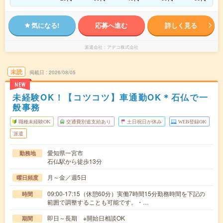
気になる!
応募へ進む
詳しく見る
派遣会社
アデコ株式会社
未読
掲載日
2026/08/05
NEW
未経験OK！【コツコツ】車通勤OK＊石仏で一
般事務
職種未経験OK
交通費別途支給あり
土日祝日が休み
WEB登録OK
派遣
愛知県一宮市
勤務地
石仏駅から徒歩13分
月～金／週5日
曜日頻度
09:00-17:15（休憩60分）実働7時間15分勤務時間を下記の
時間
範囲で調整することも可能です。・…
即日～長期 ※開始日相談OK
期間