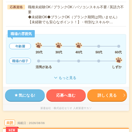
職種未経験OK / ブランクOK / パソコンスキル不要 / 英語力不
応募資格
要
◆未経験OK◆ブランクOK（ブランク期間は問いません）
【未経験でも安心なポイント！】・特別なスキルや…
職場の雰囲気
年齢層
20代
30代
40代
50代
60代
職場の様子
活気がある
しずか
もっと見る
気になる!
応募へ進む
詳しく見る
派遣会社
株式会社セリオ 人材派遣サカソ
未読
掲載日
2026/08/06
NEW