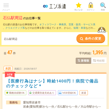
メニュー
気になる!
ログイン
検索
石仏駅周辺
のお仕事一覧
石仏駅の派遣のお仕事情報です。
オフィスワーク・事務系
、
営業・販売・サービス系
、
クリエイティブ系
などのお仕事を取り揃えています。さらに、
短期
・
単発
などの期
間や、
職種未経験OK
などのこだわり条件で絞り込んでいただけます。
条件の変更
また、
名古屋駅
・
栄(愛知県)駅
・
名鉄名古屋駅
・
伏見(愛知県)駅
・
近鉄名古屋駅
など近
石仏駅周辺
隣駅のお仕事もご確認いただけます。
47
1,395
全
件
平均時給:
円
時給順
新着順
未読
掲載日
2026/08/07
NEW
【医療行為はナシ】時給1400円！病院で備品
のチェックなど＊
職種未経験OK
交通費別途支給あり
WEB登録OK
派遣
愛知県岩倉市
勤務地
岩倉(愛知県)駅から---分／石仏駅から---分／大山寺駅から---