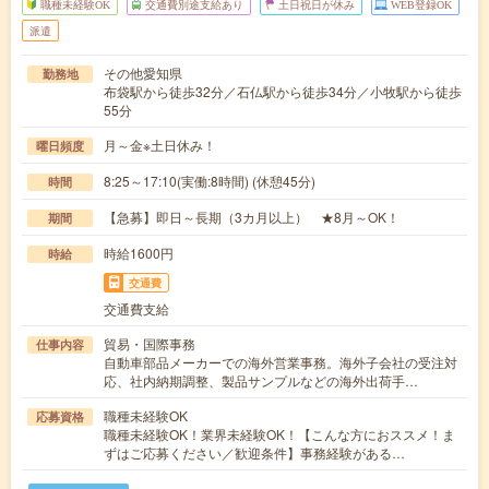
職種未経験OK
交通費別途支給あり
土日祝日が休み
WEB登録OK
派遣
その他愛知県
勤務地
布袋駅から徒歩32分／石仏駅から徒歩34分／小牧駅から徒歩
55分
月～金※土日休み！
曜日頻度
8:25～17:10(実働:8時間) (休憩45分)
時間
【急募】即日～長期（3カ月以上） ★8月～OK！
期間
時給1600円
時給
交通費
交通費支給
貿易・国際事務
仕事内容
自動車部品メーカーでの海外営業事務。海外子会社の受注対
応、社内納期調整、製品サンプルなどの海外出荷手…
職種未経験OK
応募資格
職種未経験OK！業界未経験OK！【こんな方におススメ！ま
ずはご応募ください／歓迎条件】事務経験がある…