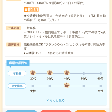
5000円（1450円×7時間30分×21日＋残業代）
交通費
★交通費1500円/日まで別途支給（規定あり）！※月21日出勤
の場合「3万1500円/月」！
一般事務
仕事内容
＜CHECK!!＞・協同組合でサポート事務＊・夕方5時まで×残
業ナシ！・ミドル世代活躍中＊【具体的に…
職種未経験OK / ブランクOK / パソコンスキル不要 / 英語力不
応募資格
要
●未経験OK！ #初めての派遣歓迎
職場の雰囲気
年齢層
20代
30代
40代
50代
60代
男女比率
女性
男性
もっと見る