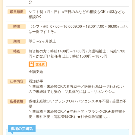
分
シフト制（月～日） ※平日のみなどの相談もOK ※週3なども
曜日頻度
相談OK
【シフト例】07:00～16:0009:00～18:0017:00～09:00※ 上記
時間
は一例です！そ…
即日～2ヶ月以上
期間
無資格の方：時給1400円～1750円 / 介護福祉士：時給1700
時給
円～2125円 / 初任者以上：時給1500円～1875円
交通費
全額支給
看護助手
仕事内容
＼無資格・未経験OKの看護助手／医療行為は一切行わない
ので未経験でも安心！▽具体的には…・リネンやシ…
職種未経験OK / ブランクOK / パソコンスキル不要 / 英語力不
応募資格
要
＼無資格＊未経験OK／★年齢不問・ブランクOK★履歴書不
要・来社不要（電話登録OK）★社会保険完備＼…
職場の雰囲気