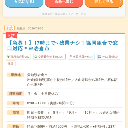
気になる!
応募へ進む
詳しく見る
派遣会社
株式会社テクノ・サービス
未読
掲載日
2026/08/06
NEW
【急募！】17時まで×残業ナシ！協同組合で窓
口対応＊＠岩倉市
職種未経験OK
交通費別途支給あり
土日祝日が休み
WEB登録OK
派遣
愛知県岩倉市
勤務地
岩倉(愛知県)駅から徒歩15分／大山寺駅から車6分／石仏駅
から車7分
月～金（土日祝休み）
曜日頻度
8:30～17:00（実働7時間30分）
時間
即日～長期 ※「8月～」「9月～」「10月～」お好きな開始
期間
時期を相談OK♪
時給1450円～時給1500円 ＜週払いOK＞■月収例：23万
時給