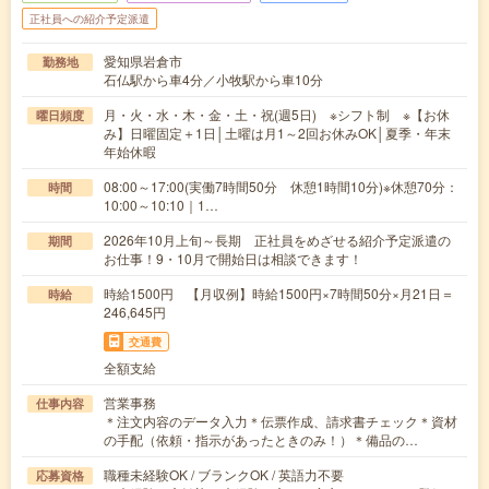
正社員への紹介予定派遣
愛知県岩倉市
勤務地
石仏駅から車4分／小牧駅から車10分
月・火・水・木・金・土・祝(週5日) ※シフト制 ※【お休
曜日頻度
み】日曜固定＋1日│土曜は月1～2回お休みOK│夏季・年末
年始休暇
08:00～17:00(実働7時間50分 休憩1時間10分)※休憩70分：
時間
10:00～10:10｜1…
2026年10月上旬～長期 正社員をめざせる紹介予定派遣の
期間
お仕事！9・10月で開始日は相談できます！
時給1500円 【月収例】時給1500円×7時間50分×月21日＝
時給
246,645円
交通費
全額支給
営業事務
仕事内容
＊注文内容のデータ入力＊伝票作成、請求書チェック＊資材
の手配（依頼・指示があったときのみ！）＊備品の…
職種未経験OK / ブランクOK / 英語力不要
応募資格