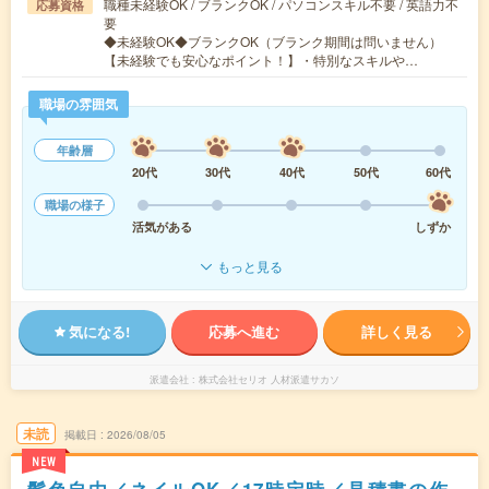
職種未経験OK / ブランクOK / パソコンスキル不要 / 英語力不
応募資格
要
◆未経験OK◆ブランクOK（ブランク期間は問いません）
【未経験でも安心なポイント！】・特別なスキルや…
職場の雰囲気
年齢層
20代
30代
40代
50代
60代
職場の様子
活気がある
しずか
もっと見る
気になる!
応募へ進む
詳しく見る
派遣会社
株式会社セリオ 人材派遣サカソ
未読
掲載日
2026/08/05
NEW