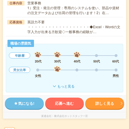
営業事務
仕事内容
1）受注・発注の管理：専用のシステムを使い、部品や資材
の注文データおよび出荷の管理を行います！2）在…
英語力不要
応募資格
・・・・・・・・・・・・・・・・・・◆Excel・Wordの文
字入力が出来る方歓迎◇一般事務の経験が…
職場の雰囲気
年齢層
20代
30代
40代
50代
60代
男女比率
女性
男性
もっと見る
気になる!
応募へ進む
詳しく見る
派遣会社
株式会社ホットスタッフ一宮