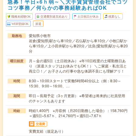
急募！平日×6ｈ弱～＼大手賃貸管理会社でコツ
コツ事務／何らかの事務経験あればOK
職種未経験OK
交通費別途支給あり
土日祝日が休み
残業なし
WEB登録OK
派遣
愛知県小牧市
勤務地
岩倉(愛知県)駅から車10分／石仏駅から車10分／小牧口駅か
ら車15分／上小田井駅から車20分／比良(愛知県)駅から車20
分
月～金の週5日（土日祝休み） ※年10日程度の土曜勤務日あ
曜日頻度
り （派遣スタッフはお休みでもOK！） ＼ご家庭・私生活と
両立◎！／ お子さんの行事や急な体調不良にも理解アリ！
8:30～10:00スタートで実働5時間40分以上（例：8:30～
時間
15:30、9:00～16:00、…
即日～長期予定（3ヶ月更新） ※希望者は将来的に社員登用
期間
のチャンスもあります
時給1,400円 ※月収例（月20日勤務した場合）：158,760円
時給
＝週5日×5.67ｈ、214,760円＝週5日×7.67ｈ
交通費
実費支給（規定あり）