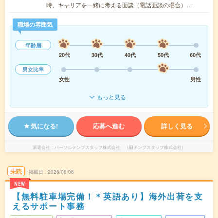
時、キャリアを一緒に考える面談（電話面談の場合）…
職場の雰囲気
年齢層
20代
30代
40代
50代
60代
男女比率
女性
男性
もっと見る
気になる!
応募へ進む
詳しく見る
派遣会社
パーソルテンプスタッフ株式会社 （旧テンプスタッフ株式会社）
未読
掲載日
2026/08/06
NEW
【無料駐車場完備！＊英語あり】海外出荷を支
えるサポート事務