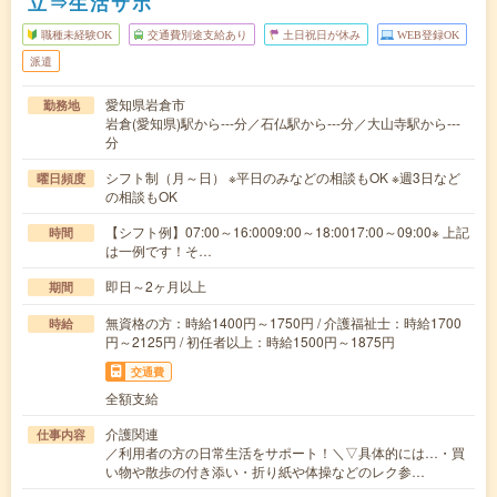
立⇒生活サポ
職種未経験OK
交通費別途支給あり
土日祝日が休み
WEB登録OK
派遣
愛知県岩倉市
勤務地
岩倉(愛知県)駅から---分／石仏駅から---分／大山寺駅から---
分
シフト制（月～日） ※平日のみなどの相談もOK ※週3日など
曜日頻度
の相談もOK
【シフト例】07:00～16:0009:00～18:0017:00～09:00※ 上記
時間
は一例です！そ…
即日～2ヶ月以上
期間
無資格の方：時給1400円～1750円 / 介護福祉士：時給1700
時給
円～2125円 / 初任者以上：時給1500円～1875円
交通費
全額支給
介護関連
仕事内容
／利用者の方の日常生活をサポート！＼▽具体的には…・買
い物や散歩の付き添い・折り紙や体操などのレク参…