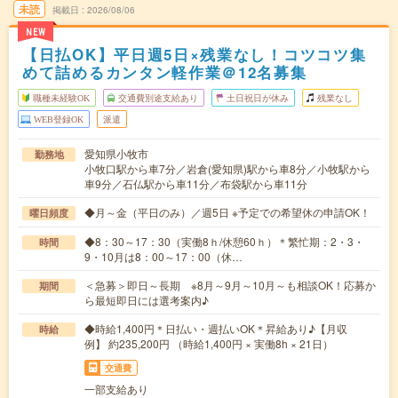
未読
掲載日
2026/08/06
NEW
【日払OK】平日週5日×残業なし！コツコツ集
めて詰めるカンタン軽作業＠12名募集
職種未経験OK
交通費別途支給あり
土日祝日が休み
残業なし
WEB登録OK
派遣
愛知県小牧市
勤務地
小牧口駅から車7分／岩倉(愛知県)駅から車8分／小牧駅から
車9分／石仏駅から車11分／布袋駅から車11分
◆月～金（平日のみ）／週5日 ※予定での希望休の申請OK！
曜日頻度
◆8：30～17：30（実働8ｈ/休憩60ｈ）＊繁忙期：2・3・
時間
9・10月は8：00～17：00（休…
＜急募＞即日～長期 ※8月～9月～10月～も相談OK！応募か
期間
ら最短即日には選考案内♪
◆時給1,400円＊日払い・週払いOK＊昇給あり♪【月収
時給
例】 約235,200円 （時給1,400円 × 実働8h × 21日）
交通費
一部支給あり