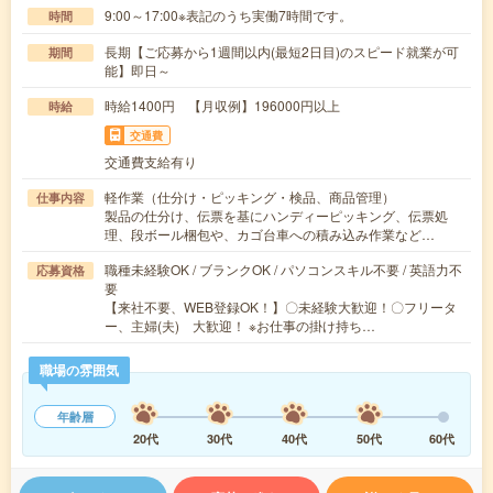
9:00～17:00※表記のうち実働7時間です。
時間
長期【ご応募から1週間以内(最短2日目)のスピード就業が可
期間
能】即日～
時給1400円 【月収例】196000円以上
時給
交通費
交通費支給有り
軽作業（仕分け・ピッキング・検品、商品管理）
仕事内容
製品の仕分け、伝票を基にハンディーピッキング、伝票処
理、段ボール梱包や、カゴ台車への積み込み作業など…
職種未経験OK / ブランクOK / パソコンスキル不要 / 英語力不
応募資格
要
【来社不要、WEB登録OK！】〇未経験大歓迎！〇フリータ
ー、主婦(夫) 大歓迎！ ※お仕事の掛け持ち…
職場の雰囲気
年齢層
20代
30代
40代
50代
60代