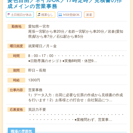
髪色自由／ネイルOK／17時定時／見積書の作
成メインの営業事務
土日祝日が休み
残業なし
WEB登録OK
派遣
愛知県一宮市
勤務地
尾張一宮駅から車20分／名鉄一宮駅から車20分／岩倉(愛知
県)駅から車7分／石仏駅から車5分
就業曜日／月～金
曜日頻度
8：00～17：00・・・・・・・・・・・・・・・・・・・・
時間
●日勤専属のオシゴト●実働8時間・休憩9…
即日～長期
期間
1300円
時給
営業事務
仕事内容
1）データ入力：出荷に必要な伝票の作成から見積書の作成
を行います！2）お客様との打合せ：自社製品につ…
英語力不要
応募資格
・・・・・・・・・・・・・・・・・・・・・・・・・・・
・・・・・・・・・・・・・●業種問わず、営業事…
職場の雰囲気