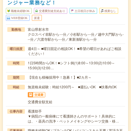
ンジャー業務など！
職種未経験OK
交通費別途支給あり
土日祝日が休み
残業なし
WEB登録OK
派遣
富山県射水市
勤務地
クロスベイ前駅から---分／小杉駅から---分／越中大門駅から-
--分／六渡寺駅から---分／東新湊駅から---分
週4日～ ■曜日固定の相談OK！ ■希望の曜日があればご相談
曜日頻度
ください！
1日5時間からOK！■シフト例(1)8:00～13:00(2)10:00～
時間
15:00(3)12:00…
【現在も積極採用中！急募！】■2カ月～
期間
無資格未経験：時給1200円～ ■週払いOK ■扶養内OK
時給
交通費
交通費全額支給
看護助手
仕事内容
▼病院の一般病棟にて看護師さんのサポート！具体的に
は、・器具の洗浄・ベットメイキングやシーツ交換・移…
職種未経験OK / ブランクOK / パソコンスキル不要 / 英語力不
応募資格