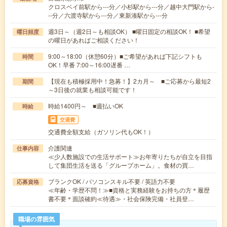
クロスベイ前駅から---分／小杉駅から---分／越中大門駅から-
--分／六渡寺駅から---分／東新湊駅から---分
週3日～（週2日～も相談OK） ■曜日固定の相談OK！ ■希望
曜日頻度
の曜日があればご相談ください！
9:00～18:00（休憩60分）■ご希望があれば下記シフトも
時間
OK！早番 7:00～16:00遅番 …
【現在も積極採用中！急募！】2カ月～ ■ご応募から最短2
期間
～3日後の就業も相談可能です！
時給1400円～ ■週払いOK
時給
交通費
交通費全額支給（ガソリン代もOK！）
介護関連
仕事内容
≪少人数施設での生活サポート≫お年寄りたちが自立を目指
して集団生活を送る「グループホーム」。食材の買…
ブランクOK / パソコンスキル不要 / 英語力不要
応募資格
≪年齢・学歴不問！≫■資格と実務経験をお持ちの方＊履歴
書不要＊面談確約≪待遇≫・社会保険完備・社員登…
職場の雰囲気