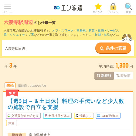
メニュー
気になる!
ログイン
検索
六渡寺駅周辺
のお仕事一覧
六渡寺駅の派遣のお仕事情報です。
オフィスワーク・事務系
、
営業・販売・サービス
系
、
クリエイティブ系
などのお仕事を取り揃えています。さらに、
短期
・
単発
などの
期間や、
職種未経験OK
などのこだわり条件で絞り込んでいただけます。
条件の変更
また、
西高岡駅
・
越中中川駅
・
高岡駅駅
・
旭ケ丘(富山県)駅
・
小杉駅
など近隣駅のお仕
六渡寺駅周辺
事もご確認いただけます。
3
1,300
全
件
平均時給:
円
時給順
新着順
未読
掲載日
2026/08/06
NEW
【週3日～＆土日休】料理の手伝いなど少人数
の施設で自立を支援
交通費別途支給あり
土日祝日が休み
残業なし
WEB登録OK
派遣
富山県射水市
勤務地