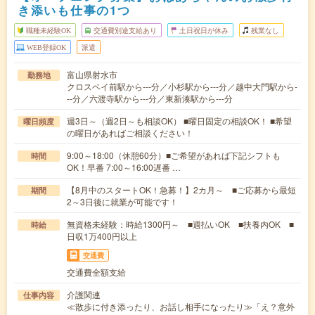
き添いも仕事の1つ
職種未経験OK
交通費別途支給あり
土日祝日が休み
残業なし
WEB登録OK
派遣
富山県射水市
勤務地
クロスベイ前駅から---分／小杉駅から---分／越中大門駅から-
--分／六渡寺駅から---分／東新湊駅から---分
週3日～（週2日～も相談OK） ■曜日固定の相談OK！ ■希望
曜日頻度
の曜日があればご相談ください！
9:00～18:00（休憩60分）■ご希望があれば下記シフトも
時間
OK！早番 7:00～16:00遅番 …
【8月中のスタートOK！急募！】2カ月～ ■ご応募から最短
期間
2～3日後に就業が可能です！
無資格未経験：時給1300円～ ■週払いOK ■扶養内OK ■
時給
日収1万400円以上
交通費
交通費全額支給
介護関連
仕事内容
≪散歩に付き添ったり、お話し相手になったり≫「え？意外