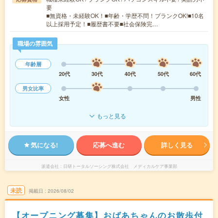
要
■無資格・未経験OK！■年齢・学歴不問！ブランクOK!■10名
以上採用予定！■履歴書不要■社会保険完…
職場の雰囲気
年齢層
20代
30代
40代
50代
60代
男女比率
女性
男性
もっと見る
気になる!
応募へ進む
詳しく見る
派遣会社
日研トータルソーシング株式会社 メディカルケア事業部
未読
掲載日
2026/08/02
【オープニング募集】おばあちゃんのお散歩付