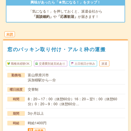
興味があったら「★気になる！」をタップ！
「気になる！」を押しておくと、派遣会社から
「面談確約」
や
「応募歓迎」
が届きます！
未読
窓のパッキン取り付け・アルミ枠の運搬
職種未経験OK
交通費別途支給あり
土日祝日が休み
派遣
富山県滑川市
勤務地
浜加積駅から---分
交替制
曜日頻度
8：20～17：00（休憩60分）16：20～翌1：00（休憩60
時間
分）0：20～9：00（休憩60分…
3か月以上
期間
時給1400円
時給
交通費