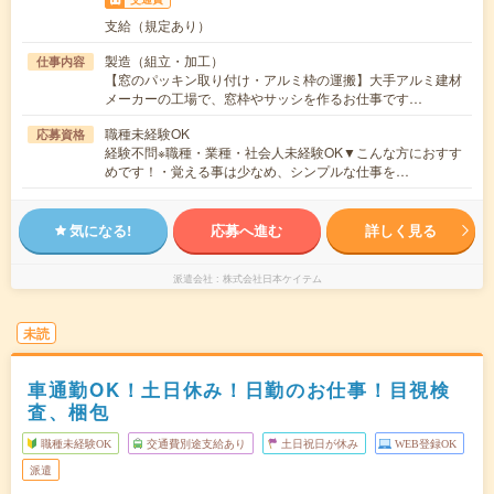
支給（規定あり）
製造（組立・加工）
仕事内容
【窓のパッキン取り付け・アルミ枠の運搬】大手アルミ建材
メーカーの工場で、窓枠やサッシを作るお仕事です…
職種未経験OK
応募資格
経験不問※職種・業種・社会人未経験OK▼こんな方におすす
めです！・覚える事は少なめ、シンプルな仕事を…
気になる!
応募へ進む
詳しく見る
派遣会社
株式会社日本ケイテム
未読
車通勤OK！土日休み！日勤のお仕事！目視検
査、梱包
職種未経験OK
交通費別途支給あり
土日祝日が休み
WEB登録OK
派遣