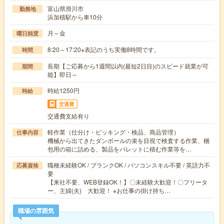
富山県滑川市
勤務地
浜加積駅から車10分
月～金
曜日頻度
8:20～17:20※表記のうち実働8時間です。
時間
長期【ご応募から1週間以内(最短2日目)のスピード就業が可
期間
能】即日～
時給1250円
時給
交通費
交通費支給有り
軽作業（仕分け・ピッキング・検品、商品管理）
仕事内容
機械から出てきたダンボールの束を目視で検査する作業、梱
包用の箱に詰める、製品をパレットに積む作業等を…
職種未経験OK / ブランクOK / パソコンスキル不要 / 英語力不
応募資格
要
【来社不要、WEB登録OK！】〇未経験大歓迎！〇フリータ
ー、主婦(夫) 大歓迎！ ※お仕事の掛け持ち…
職場の雰囲気