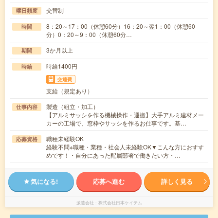
交替制
曜日頻度
8：20～17：00（休憩60分）16：20～翌1：00（休憩60
時間
分）0：20～9：00（休憩60分…
3か月以上
期間
時給1400円
時給
交通費
支給（規定あり）
製造（組立・加工）
仕事内容
【アルミサッシを作る機械操作・運搬】大手アルミ建材メー
カーの工場で、窓枠やサッシを作るお仕事です。基…
職種未経験OK
応募資格
経験不問※職種・業種・社会人未経験OK▼こんな方におすす
めです！・自分にあった配属部署で働きたい方・…
気になる!
応募へ進む
詳しく見る
派遣会社
株式会社日本ケイテム