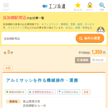
メニュー
気になる!
ログイン
検索
浜加積駅周辺
のお仕事一覧
浜加積駅の派遣のお仕事情報です。
オフィスワーク・事務系
、
営業・販売・サービス
系
、
クリエイティブ系
などのお仕事を取り揃えています。さらに、
短期
・
単発
などの
期間や、
職種未経験OK
などのこだわり条件で絞り込んでいただけます。
条件の変更
また、
上市駅
・
東富山駅
・
滑川駅
・
水橋駅
・
魚津駅
など近隣駅のお仕事もご確認いた
浜加積駅周辺
だけます。
3
1,350
全
件
平均時給:
円
時給順
新着順
未読
アルミサッシを作る機械操作・運搬
職種未経験OK
交通費別途支給あり
土日祝日が休み
派遣
富山県滑川市
勤務地
浜加積駅から---分