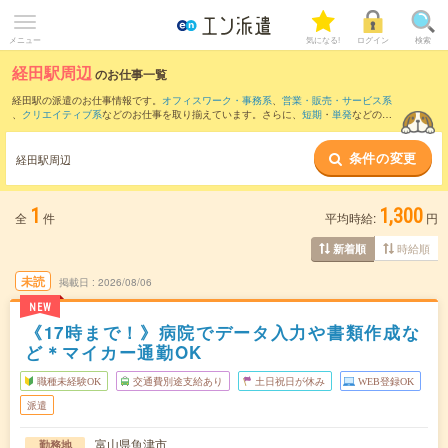
メニュー
気になる!
ログイン
検索
経田駅周辺
のお仕事一覧
経田駅の派遣のお仕事情報です。
オフィスワーク・事務系
、
営業・販売・サービス系
、
クリエイティブ系
などのお仕事を取り揃えています。さらに、
短期
・
単発
などの期
間や、
職種未経験OK
などのこだわり条件で絞り込んでいただけます。
条件の変更
また、
滑川駅
・
魚津駅
・
東滑川駅
・
生地駅
・
入善駅
など近隣駅のお仕事もご確認いた
経田駅周辺
だけます。
1
1,300
全
件
平均時給:
円
時給順
新着順
未読
掲載日
2026/08/06
NEW
《17時まで！》病院でデータ入力や書類作成な
ど＊マイカー通勤OK
職種未経験OK
交通費別途支給あり
土日祝日が休み
WEB登録OK
派遣
富山県魚津市
勤務地