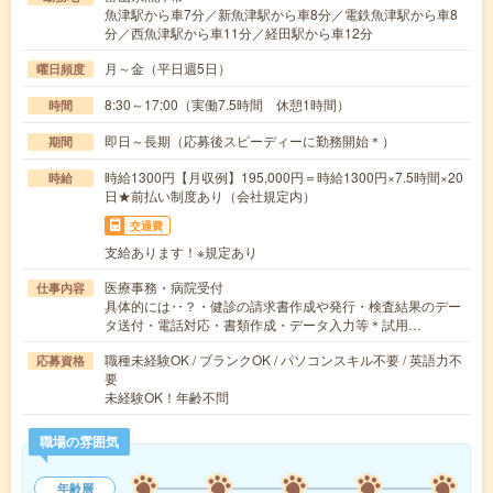
魚津駅から車7分／新魚津駅から車8分／電鉄魚津駅から車8
分／西魚津駅から車11分／経田駅から車12分
月～金（平日週5日）
曜日頻度
8:30～17:00（実働7.5時間 休憩1時間）
時間
即日～長期（応募後スピーディーに勤務開始＊）
期間
時給1300円【月収例】195,000円＝時給1300円×7.5時間×20
時給
日★前払い制度あり（会社規定内）
交通費
支給あります！※規定あり
医療事務・病院受付
仕事内容
具体的には‥？・健診の請求書作成や発行・検査結果のデー
タ送付・電話対応・書類作成・データ入力等＊試用…
職種未経験OK / ブランクOK / パソコンスキル不要 / 英語力不
応募資格
要
未経験OK！年齢不問
職場の雰囲気
年齢層