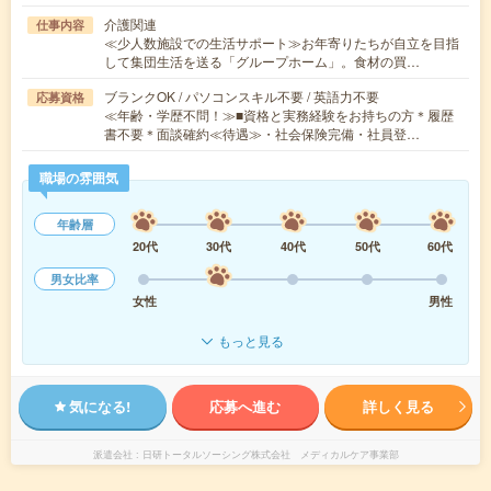
介護関連
仕事内容
≪少人数施設での生活サポート≫お年寄りたちが自立を目指
して集団生活を送る「グループホーム」。食材の買…
ブランクOK / パソコンスキル不要 / 英語力不要
応募資格
≪年齢・学歴不問！≫■資格と実務経験をお持ちの方＊履歴
書不要＊面談確約≪待遇≫・社会保険完備・社員登…
職場の雰囲気
年齢層
20代
30代
40代
50代
60代
男女比率
女性
男性
もっと見る
気になる!
応募へ進む
詳しく見る
派遣会社
日研トータルソーシング株式会社 メディカルケア事業部