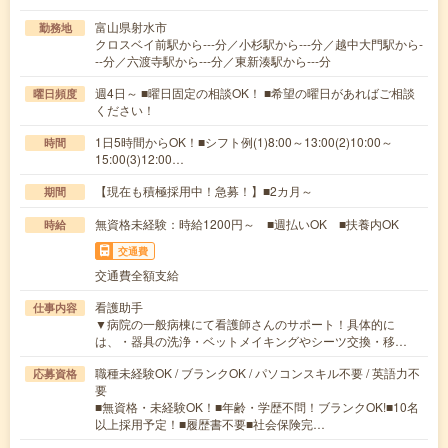
富山県射水市
勤務地
クロスベイ前駅から---分／小杉駅から---分／越中大門駅から-
--分／六渡寺駅から---分／東新湊駅から---分
週4日～ ■曜日固定の相談OK！ ■希望の曜日があればご相談
曜日頻度
ください！
1日5時間からOK！■シフト例(1)8:00～13:00(2)10:00～
時間
15:00(3)12:00…
【現在も積極採用中！急募！】■2カ月～
期間
無資格未経験：時給1200円～ ■週払いOK ■扶養内OK
時給
交通費
交通費全額支給
看護助手
仕事内容
▼病院の一般病棟にて看護師さんのサポート！具体的に
は、・器具の洗浄・ベットメイキングやシーツ交換・移…
職種未経験OK / ブランクOK / パソコンスキル不要 / 英語力不
応募資格
要
■無資格・未経験OK！■年齢・学歴不問！ブランクOK!■10名
以上採用予定！■履歴書不要■社会保険完…