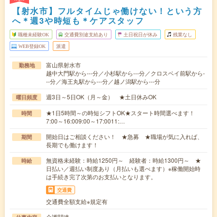
【射水市】フルタイムじゃ働けない！という方
へ＊週3や時短も＊ケアスタッフ
職種未経験OK
交通費別途支給あり
土日祝日が休み
残業なし
WEB登録OK
派遣
富山県射水市
勤務地
越中大門駅から---分／小杉駅から---分／クロスベイ前駅から-
--分／海王丸駅から---分／越ノ潟駅から---分
週3日～5日OK（月～金） ★土日休みOK
曜日頻度
★1日5時間～の時短シフトOK★スタート時間選べます！
時間
7:00～16:009:00～17:0011:…
開始日はご相談ください！ ★急募 ★職場が気に入れば、
期間
長期でも働けます！
無資格未経験：時給1250円～ 経験者：時給1300円～ ★
時給
日払い／週払い制度あり（月払いも選べます）※稼働開始時
は手続き完了次第のお支払いとなります。
交通費
交通費全額支給※規定有
介護関連