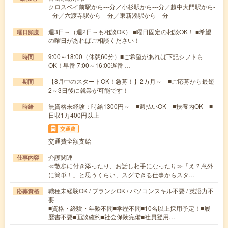
クロスベイ前駅から---分／小杉駅から---分／越中大門駅から-
--分／六渡寺駅から---分／東新湊駅から---分
週3日～（週2日～も相談OK） ■曜日固定の相談OK！ ■希望
曜日頻度
の曜日があればご相談ください！
9:00～18:00（休憩60分）■ご希望があれば下記シフトも
時間
OK！早番 7:00～16:00遅番 …
【8月中のスタートOK！急募！】2カ月～ ■ご応募から最短
期間
2～3日後に就業が可能です！
無資格未経験：時給1300円～ ■週払いOK ■扶養内OK ■
時給
日収1万400円以上
交通費
交通費全額支給
介護関連
仕事内容
≪散歩に付き添ったり、お話し相手になったり≫「え？意外
に簡単！」と思うくらい、スグできる仕事からスタ…
職種未経験OK / ブランクOK / パソコンスキル不要 / 英語力不
応募資格
要
■資格・経験・年齢不問■学歴不問■10名以上採用予定！■履
歴書不要■面談確約■社会保険完備■社員登用…