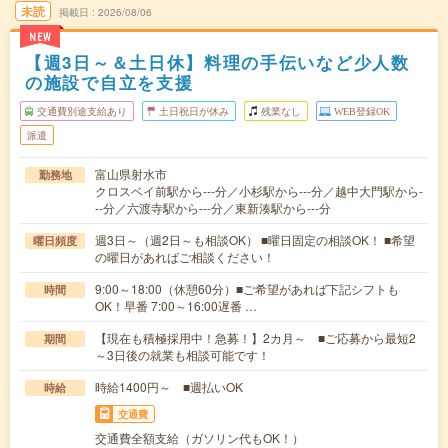
未読
掲載日
2026/08/06
NEW
【週3日～＆土日休】料理の手伝いなど少人数
の施設で自立を支援
交通費別途支給あり
土日祝日が休み
残業なし
WEB登録OK
派遣
富山県射水市
勤務地
クロスベイ前駅から---分／小杉駅から---分／越中大門駅から-
--分／六渡寺駅から---分／東新湊駅から---分
週3日～（週2日～も相談OK） ■曜日固定の相談OK！ ■希望
曜日頻度
の曜日があればご相談ください！
9:00～18:00（休憩60分）■ご希望があれば下記シフトも
時間
OK！早番 7:00～16:00遅番 …
【現在も積極採用中！急募！】2カ月～ ■ご応募から最短2
期間
～3日後の就業も相談可能です！
時給1400円～ ■週払いOK
時給
交通費
交通費全額支給（ガソリン代もOK！）