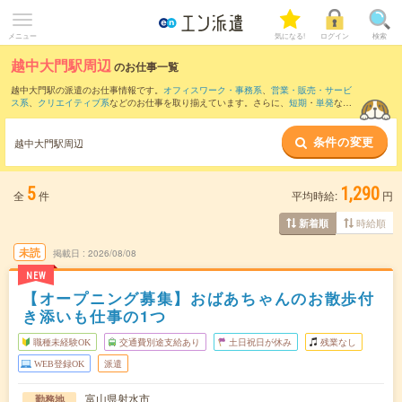
メニュー
気になる!
ログイン
検索
越中大門駅周辺
のお仕事一覧
越中大門駅の派遣のお仕事情報です。
オフィスワーク・事務系
、
営業・販売・サービ
ス系
、
クリエイティブ系
などのお仕事を取り揃えています。さらに、
短期
・
単発
など
の期間や、
職種未経験OK
などのこだわり条件で絞り込んでいただけます。
条件の変更
また、
福岡駅
・
西高岡駅
・
越中中川駅
・
高岡駅駅
・
速星駅
など近隣駅のお仕事もご確
越中大門駅周辺
認いただけます。
5
1,290
全
件
平均時給:
円
時給順
新着順
未読
掲載日
2026/08/08
NEW
【オープニング募集】おばあちゃんのお散歩付
き添いも仕事の1つ
職種未経験OK
交通費別途支給あり
土日祝日が休み
残業なし
WEB登録OK
派遣
富山県射水市
勤務地