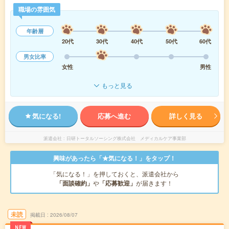
職場の雰囲気
年齢層
20代
30代
40代
50代
60代
男女比率
女性
男性
もっと見る
気になる!
応募へ進む
詳しく見る
派遣会社
日研トータルソーシング株式会社 メディカルケア事業部
興味があったら「★気になる！」をタップ！
「気になる！」を押しておくと、派遣会社から
「面談確約」
や
「応募歓迎」
が届きます！
未読
掲載日
2026/08/07
NEW