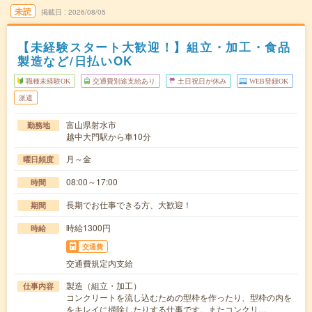
未読
掲載日
2026/08/05
【未経験スタート大歓迎！】組立・加工・食品
製造など/日払いOK
職種未経験OK
交通費別途支給あり
土日祝日が休み
WEB登録OK
派遣
富山県射水市
勤務地
越中大門駅から車10分
月～金
曜日頻度
08:00～17:00
時間
長期でお仕事できる方、大歓迎！
期間
時給1300円
時給
交通費
交通費規定内支給
製造（組立・加工）
仕事内容
コンクリートを流し込むための型枠を作ったり、型枠の内を
をキレイに掃除したりする仕事です。またコンクリ…