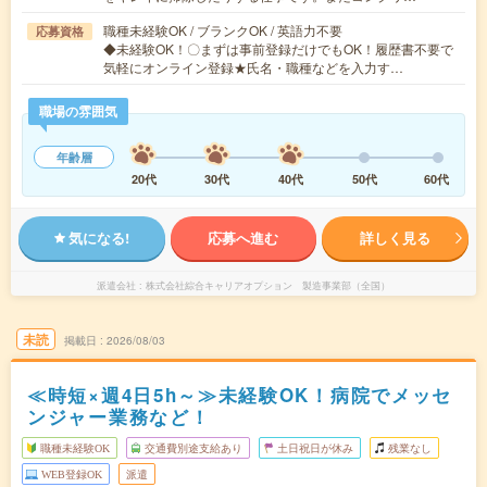
職種未経験OK / ブランクOK / 英語力不要
応募資格
◆未経験OK！〇まずは事前登録だけでもOK！履歴書不要で
気軽にオンライン登録★氏名・職種などを入力す…
職場の雰囲気
年齢層
20代
30代
40代
50代
60代
気になる!
応募へ進む
詳しく見る
派遣会社
株式会社綜合キャリアオプション 製造事業部（全国）
未読
掲載日
2026/08/03
≪時短×週4日5h～≫未経験OK！病院でメッセ
ンジャー業務など！
職種未経験OK
交通費別途支給あり
土日祝日が休み
残業なし
WEB登録OK
派遣