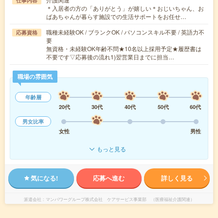
仕事内容
＊入居者の方の「ありがとう」が嬉しい＊おじいちゃん、お
ばあちゃんが暮らす施設での生活サポートをお任せ…
職種未経験OK / ブランクOK / パソコンスキル不要 / 英語力不
応募資格
要
無資格・未経験OK年齢不問★10名以上採用予定★履歴書は
不要です▽応募後の流れ1)翌営業日までに担当…
職場の雰囲気
年齢層
20代
30代
40代
50代
60代
男女比率
女性
男性
もっと見る
気になる!
応募へ進む
詳しく見る
派遣会社
マンパワーグループ株式会社 ケアサービス事業部 （医療福祉介護関連）