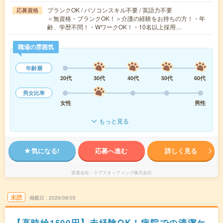
ブランクOK / パソコンスキル不要 / 英語力不要
応募資格
＜無資格・ブランクOK！＞介護の経験をお持ちの方！・年
齢、学歴不問！・WワークOK！・10名以上採用…
職場の雰囲気
年齢層
20代
30代
40代
50代
60代
男女比率
女性
男性
もっと見る
気になる!
応募へ進む
詳しく見る
派遣会社
ケアスタッフィング株式会社
未読
掲載日
2026/08/05
【高時給1500円】未経験OK！病院での清潔ケ