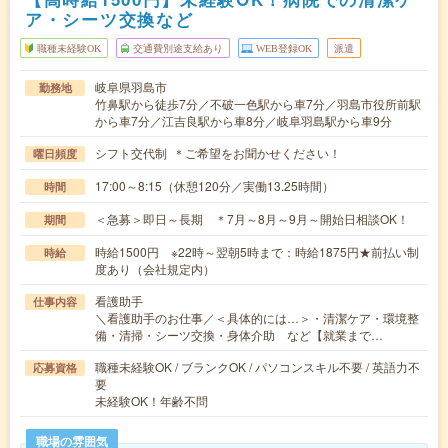
ア・シーツ交換など
職種未経験OK
交通費別途支給あり
WEB登録OK
派遣
岐阜県羽島市
勤務地
竹鼻駅から徒歩7分／不破一色駅から車7分／羽島市役所前駅
から車7分／江吉良駅から車8分／岐阜羽島駅から車9分
シフト交代制 ＊ご希望をお聞かせください！
曜日頻度
17:00～8:15（休憩120分／実働13.25時間）
時間
＜急募＞即日～長期 ＊7月～8月～9月～開始日相談OK！
期間
時給1500円 ※22時～翌朝5時まで：時給1875円★前払い制
時給
度あり（会社規定内）
看護助手
仕事内容
＼看護助手のお仕事／＜具体的には…＞・清潔ケア・環境整
備・清掃・シーツ交換・身体介助 など【就業まで…
職種未経験OK / ブランクOK / パソコンスキル不要 / 英語力不
応募資格
要
未経験OK！年齢不問
職場の雰囲気