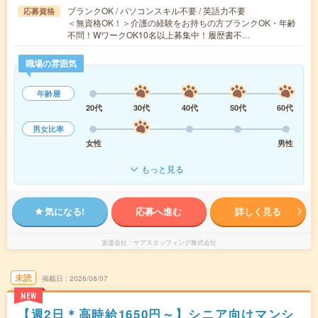
ブランクOK / パソコンスキル不要 / 英語力不要
応募資格
＜無資格OK！＞介護の経験をお持ちの方ブランクOK・年齢
不問！WワークOK10名以上募集中！履歴書不…
職場の雰囲気
年齢層
20代
30代
40代
50代
60代
男女比率
女性
男性
もっと見る
気になる!
応募へ進む
詳しく見る
派遣会社
ケアスタッフィング株式会社
未読
掲載日
2026/08/07
NEW
【週2日＊高時給1650円～】シニア向けマンシ