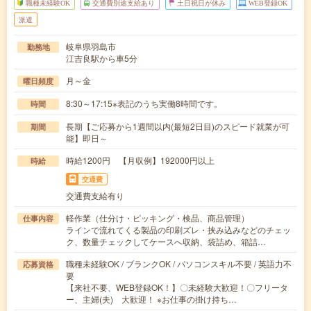
職種未経験OK
交通費別途支給あり
土日祝日が休み
WEB登録OK
派遣
岐阜県羽島市
勤務地
江吉良駅から車5分
月～金
曜日頻度
8:30～17:15※表記のうち実働8時間です。
時間
長期【ご応募から1週間以内(最短2日目)のスピード就業が可
期間
能】即日～
時給1200円 【月収例】192000円以上
時給
交通費
交通費支給有り
軽作業（仕分け・ピッキング・検品、商品管理）
仕事内容
ラインで流れてくる製品の印刷ズレ・挟み込みなどのチェッ
ク、数量チェックしてケースへ収納、袋詰め、箱詰…
職種未経験OK / ブランクOK / パソコンスキル不要 / 英語力不
応募資格
要
【来社不要、WEB登録OK！】〇未経験大歓迎！〇フリータ
ー、主婦(夫) 大歓迎！ ※お仕事の掛け持ち…