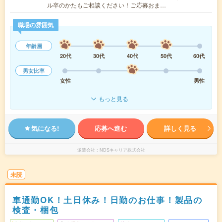
ル卒のかたもご相談ください！ご応募おま…
職場の雰囲気
年齢層
20代
30代
40代
50代
60代
男女比率
女性
男性
もっと見る
気になる!
応募へ進む
詳しく見る
派遣会社
NDSキャリア株式会社
未読
車通勤OK！土日休み！日勤のお仕事！製品の
検査・梱包