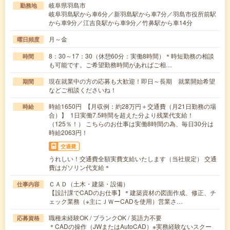
岐阜県羽島市
勤務地
岐阜羽島駅から車6分／新羽島駅から車7分／羽島市役所前駅
から車9分／江吉良駅から車9分／竹鼻駅から車14分
月～金
曜日頻度
8：30～17：30（休憩60分：実働8時間）＊時短勤務の相談
時間
も可能です。ご希望勤務時間があればご相…
現在就業中の方の応募も大歓迎！即日～長期 就業開始希望
期間
などご相談くださいね！
時給1650円 【月収例：約28万円＋交通費（月21日勤務の場
時給
合）】 1日実働7.5時間を超えた分より残業代支給！
（125％！） こちらのお仕事は実働8時間の為、毎日30分は
時給2063円！
交通費
うれしい！交通費全額実費支給いたします（当社規定） 交通
費はガソリン代支給＊
ＣＡＤ（土木・建築・設備）
仕事内容
【設計課でCADのお仕事】＊建築資材の図面作成、修正、チ
ェック業務（※主にＪＷーCADを使用）営業さ…
職種未経験OK / ブランクOK / 英語力不要
応募資格
＊CADの操作（JWまたはAutoCAD）※実務経験ないスクー