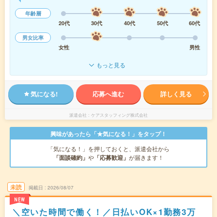
年齢層
20代
30代
40代
50代
60代
男女比率
女性
男性
もっと見る
気になる!
応募へ進む
詳しく見る
派遣会社
ケアスタッフィング株式会社
興味があったら「★気になる！」をタップ！
「気になる！」を押しておくと、派遣会社から
「面談確約」
や
「応募歓迎」
が届きます！
未読
掲載日
2026/08/07
NEW
＼空いた時間で働く！／日払いOK×1勤務3万