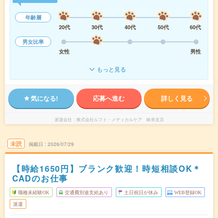
年齢層
20代
30代
40代
50代
60代
男女比率
女性
男性
もっと見る
気になる!
応募へ進む
詳しく見る
派遣会社
株式会社ルフト・メディカルケア 岐阜支店
未読
掲載日
2026/07/29
【時給1650円】ブランク歓迎！時短相談OK＊
CADのお仕事
職種未経験OK
交通費別途支給あり
土日祝日が休み
WEB登録OK
派遣