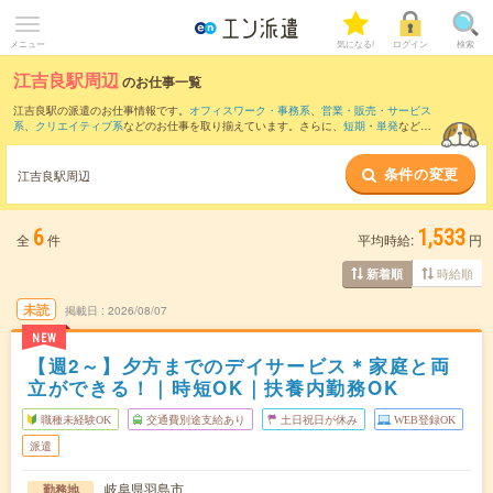
メニュー
気になる!
ログイン
検索
江吉良駅周辺
のお仕事一覧
江吉良駅の派遣のお仕事情報です。
オフィスワーク・事務系
、
営業・販売・サービス
系
、
クリエイティブ系
などのお仕事を取り揃えています。さらに、
短期
・
単発
などの
期間や、
職種未経験OK
などのこだわり条件で絞り込んでいただけます。
条件の変更
また、
岐阜駅
・
尾張一宮駅
・
名鉄岐阜駅
・
名鉄一宮駅
・
妙興寺駅
など近隣駅のお仕事
江吉良駅周辺
もご確認いただけます。
6
1,533
全
件
平均時給:
円
時給順
新着順
未読
掲載日
2026/08/07
NEW
【週2～】夕方までのデイサービス＊家庭と両
立ができる！｜時短OK｜扶養内勤務OK
職種未経験OK
交通費別途支給あり
土日祝日が休み
WEB登録OK
派遣
岐阜県羽島市
勤務地