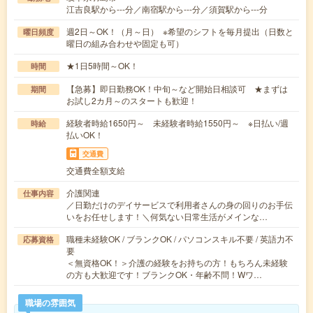
江吉良駅から---分／南宿駅から---分／須賀駅から---分
週2日～OK！（月～日） ※希望のシフトを毎月提出（日数と
曜日頻度
曜日の組み合わせや固定も可）
★1日5時間～OK！
時間
【急募】即日勤務OK！中旬～など開始日相談可 ★まずは
期間
お試し2カ月～のスタートも歓迎！
経験者時給1650円～ 未経験者時給1550円～ ※日払い/週
時給
払いOK！
交通費
交通費全額支給
介護関連
仕事内容
／日勤だけのデイサービスで利用者さんの身の回りのお手伝
いをお任せします！＼何気ない日常生活がメインな…
職種未経験OK / ブランクOK / パソコンスキル不要 / 英語力不
応募資格
要
＜無資格OK！＞介護の経験をお持ちの方！もちろん未経験
の方も大歓迎です！ブランクOK・年齢不問！Wワ…
職場の雰囲気