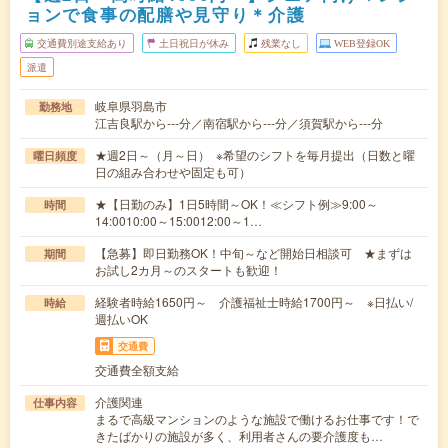
ョンで食事の配膳や見守り＊介護
交通費別途支給あり
土日祝日が休み
残業なし
WEB登録OK
派遣
岐阜県羽島市
勤務地
江吉良駅から---分／南宿駅から---分／須賀駅から---分
★週2日～（月～日） ※希望のシフトを毎月提出（日数と曜
曜日頻度
日の組み合わせや固定も可）
★【日勤のみ】1日5時間～OK！≪シフト例≫9:00～
時間
14:0010:00～15:0012:00～1…
【急募】即日勤務OK！中旬～など開始日相談可 ★まずは
期間
お試し2カ月～のスタートも歓迎！
経験者時給1650円～ 介護福祉士時給1700円～ ※日払い/
時給
週払いOK
交通費
交通費全額支給
介護関連
仕事内容
まるで高級マンションのような施設で働けるお仕事です！で
きたばかりの施設が多く、利用者さんの要介護度も…