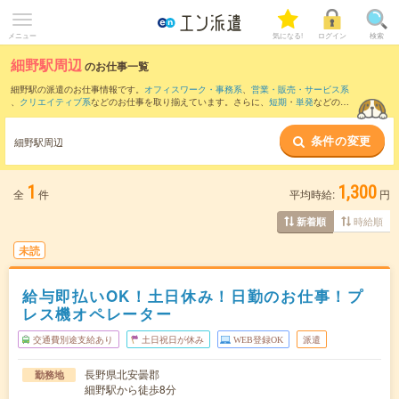
メニュー
気になる!
ログイン
検索
細野駅周辺
のお仕事一覧
細野駅の派遣のお仕事情報です。
オフィスワーク・事務系
、
営業・販売・サービス系
、
クリエイティブ系
などのお仕事を取り揃えています。さらに、
短期
・
単発
などの期
間や、
職種未経験OK
などのこだわり条件で絞り込んでいただけます。
条件の変更
また、
豊科駅
・
中萱駅
・
穂高駅
・
南豊科駅
・
田沢駅
など近隣駅のお仕事もご確認いた
細野駅周辺
だけます。
1
1,300
全
件
平均時給:
円
時給順
新着順
未読
給与即払いOK！土日休み！日勤のお仕事！プ
レス機オペレーター
交通費別途支給あり
土日祝日が休み
WEB登録OK
派遣
長野県北安曇郡
勤務地
細野駅から徒歩8分