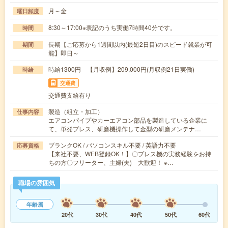
月～金
曜日頻度
8:30～17:00※表記のうち実働7時間40分です。
時間
長期【ご応募から1週間以内(最短2日目)のスピード就業が可
期間
能】即日～
時給1300円 【月収例】209,000円(月収例21日実働)
時給
交通費
交通費支給有り
製造（組立・加工）
仕事内容
エアコンパイプやカーエアコン部品を製造している企業に
て、単発プレス、研磨機操作して金型の研磨メンテナ…
ブランクOK / パソコンスキル不要 / 英語力不要
応募資格
【来社不要、WEB登録OK！】〇プレス機の実務経験をお持
ちの方〇フリーター、主婦(夫) 大歓迎！ ※…
職場の雰囲気
年齢層
20代
30代
40代
50代
60代