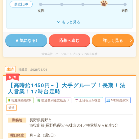
男女比率
女性
男性
もっと見る
気になる!
応募へ進む
詳しく見る
派遣会社
パーソルテンプスタッフ株式会社
未読
掲載日
2026/08/04
NEW
【高時給1450円～】大手グループ！長期！法
人営業！17時台定時
職種未経験OK
交通費別途支給あり
土日祝日が休み
WEB登録OK
派遣
長野県長野市
勤務地
市役所前(長野県)駅から徒歩3分／権堂駅から徒歩3分
月～金（週5日）
曜日頻度