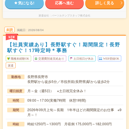
気になる!
応募へ進む
詳しく見る
派遣会社
パーソルテンプスタッフ株式会社
未読
掲載日
2026/08/04
NEW
【社員実績あり】長野駅すぐ！期間限定！長野
駅すぐ！17時定時＊事務
職種未経験OK
交通費別途支給あり
土日祝日が休み
WEB登録OK
派遣
長野県長野市
勤務地
長野駅から徒歩5分／市役所前(長野県)駅から徒歩2分
月～金（週5日） ※土日祝完全休み！
曜日頻度
09:00～17:00(実働7時間 休憩1時間)
時間
2026年09月上旬～長期 1年半ほどの期間限定のお仕事 ※9
期間
月～！
時給1250円～1300円 月収例 175,000円～182,000円
時給