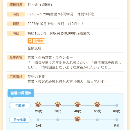
月～金（週5日）
曜日頻度
09:00～17:30(実働7時間30分 休憩1時間)
時間
2026年10月上旬～長期 ※10月～！
期間
時給1600円 月収例 240,000円+残業代
時給
交通費
全額支給
営業・企画営業・ラウンダー
仕事内容
＊「職員が使うスマホを入れ替えたい」「通信環境を改善し
たい」「情報漏洩しないような対策がしたい」など…
英語力不要
応募資格
営業・接客の経験お持ちの方（個人・法人問わず）
職場の雰囲気
年齢層
20代
30代
40代
50代
60代
男女比率
女性
男性