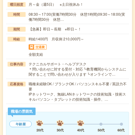
月～金（週5日） ※土日祝休み！
曜日頻度
08:30～17:00(実働7時間30分 休憩1時間)09:30～18:00(実
時間
働7時間30分 休憩…
【急募】即日～長期 ※即日～！
期間
時給1400円 月収例 210,000円～
時給
交通費
全額支給
テクニカルサポート・ヘルプデスク
仕事内容
＊問い合わせに対する受付・対応┗教育機関からシステムに
関することで問い合わせが入ります┗オンラインで…
職種未経験OK / ブランクOK / パソコンスキル不要 / 英語力不
応募資格
要
IPネットワーク、無線LANネットワークの技術知識・技術ス
キルパソコン・タブレットの技術知識・操作、…
職場の雰囲気
年齢層
20代
30代
40代
50代
60代