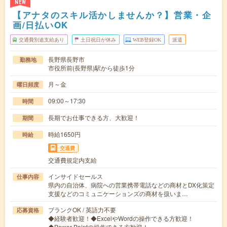
NEW
【アナタのスキル活かしませんか？】営業・企
画/日払いOK
交通費別途支給あり
土日祝日が休み
WEB登録OK
派遣
長野県長野市
勤務地
市役所前(長野県)駅から徒歩1分
月～金
曜日頻度
09:00～17:30
時間
長期でお仕事できる方、大歓迎！
期間
時給1650円
時給
交通費
交通費規定内支給
インサイドセールス
仕事内容
県内の自治体、病院への営業携帯電話などの商材とDX化策定
支援などのコミュニケーションズの商材を扱いま…
ブランクOK / 英語力不要
応募資格
◆経験者歓迎！◆ExcelやWordの操作できる方歓迎！
◆Power Pointの操作できる方歓迎！…