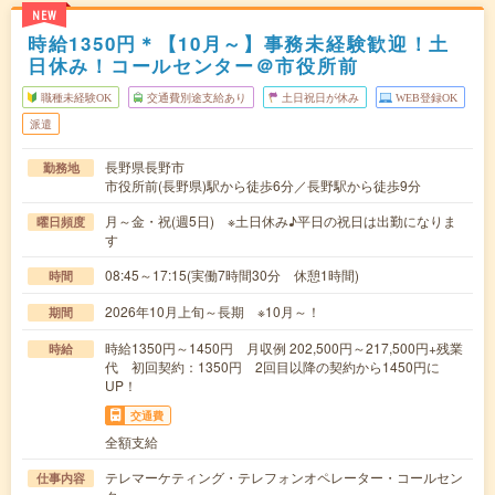
NEW
時給1350円＊【10月～】事務未経験歓迎！土
日休み！コールセンター＠市役所前
職種未経験OK
交通費別途支給あり
土日祝日が休み
WEB登録OK
派遣
長野県長野市
勤務地
市役所前(長野県)駅から徒歩6分／長野駅から徒歩9分
月～金・祝(週5日) ※土日休み♪平日の祝日は出勤になりま
曜日頻度
す
08:45～17:15(実働7時間30分 休憩1時間)
時間
2026年10月上旬～長期 ※10月～！
期間
時給1350円～1450円 月収例 202,500円～217,500円+残業
時給
代 初回契約：1350円 2回目以降の契約から1450円に
UP！
交通費
全額支給
テレマーケティング・テレフォンオペレーター・コールセン
仕事内容