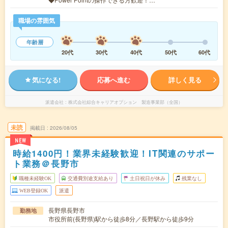
職場の雰囲気
年齢層
20代
30代
40代
50代
60代
気になる!
応募へ進む
詳しく見る
派遣会社
株式会社綜合キャリアオプション 製造事業部（全国）
未読
掲載日
2026/08/05
NEW
時給1400円！業界未経験歓迎！IT関連のサポー
ト業務＠長野市
職種未経験OK
交通費別途支給あり
土日祝日が休み
残業なし
WEB登録OK
派遣
長野県長野市
勤務地
市役所前(長野県)駅から徒歩8分／長野駅から徒歩9分