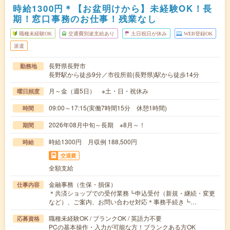
時給1300円＊【お盆明けから】未経験OK！長
期！窓口事務のお仕事！残業なし
職種未経験OK
交通費別途支給あり
土日祝日が休み
WEB登録OK
派遣
長野県長野市
勤務地
長野駅から徒歩9分／市役所前(長野県)駅から徒歩14分
月～金（週5日） ※土・日・祝休み
曜日頻度
09:00～17:15(実働7時間15分 休憩1時間)
時間
2026年08月中旬～長期 ※8月～！
期間
時給1300円 月収例 188,500円
時給
交通費
全額支給
金融事務（生保・損保）
仕事内容
＊共済ショップでの受付業務┗申込受付（新規・継続・変更
など）、ご案内、お問い合わせ対応＊事務手続き┗…
職種未経験OK / ブランクOK / 英語力不要
応募資格
PCの基本操作・入力が可能な方！ブランクある方OK