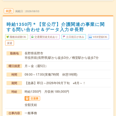
未読
掲載日
2026/08/03
時給1350円＊【官公庁】介護関連の事業に関
する問い合わせ＆データ入力＠長野
職種未経験OK
交通費別途支給あり
土日祝日が休み
WEB登録OK
派遣
長野県長野市
勤務地
市役所前(長野県)駅から徒歩3分／権堂駅から徒歩7分
月～金（週5日）
曜日頻度
09:00～17:00(実働7時間 休憩1時間)
時間
【急募】即日～2026年09月下旬 ※8月～！
期間
時給1350円 月収例 189,000円
時給
交通費
全額支給
一般事務
仕事内容