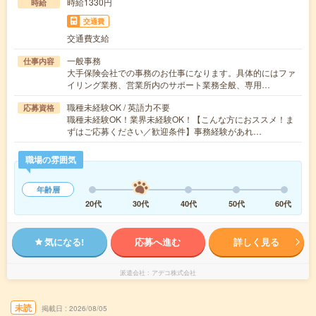
時給1330円
時給
交通費
交通費支給
一般事務
仕事内容
大手保険会社での事務のお仕事になります。具体的にはファ
イリング業務、営業所内のサポート業務全般、専用…
職種未経験OK / 英語力不要
応募資格
職種未経験OK！業界未経験OK！【こんな方におススメ！ま
ずはご応募ください／歓迎条件】事務経験があれ…
職場の雰囲気
年齢層
20代
30代
40代
50代
60代
気になる!
応募へ進む
詳しく見る
派遣会社
アデコ株式会社
未読
掲載日
2026/08/05