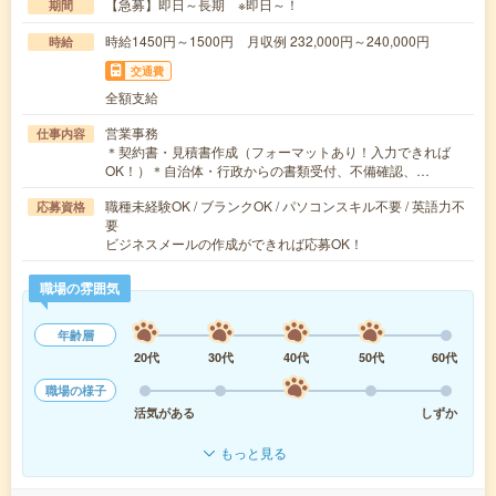
【急募】即日～長期 ※即日～！
期間
時給1450円～1500円 月収例 232,000円～240,000円
時給
交通費
全額支給
営業事務
仕事内容
＊契約書・見積書作成（フォーマットあり！入力できれば
OK！）＊自治体・行政からの書類受付、不備確認、…
職種未経験OK / ブランクOK / パソコンスキル不要 / 英語力不
応募資格
要
ビジネスメールの作成ができれば応募OK！
職場の雰囲気
年齢層
20代
30代
40代
50代
60代
職場の様子
活気がある
しずか
もっと見る