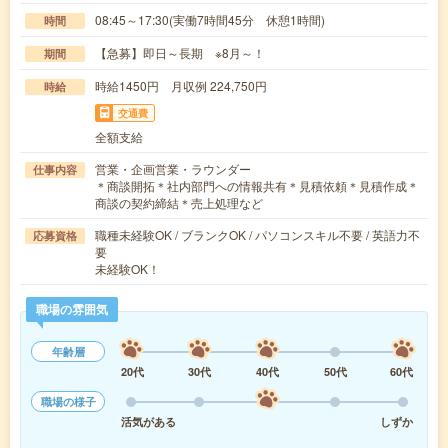
08:45～17:30(実働7時間45分 休憩1時間)
時間
【急募】即日～長期 ※8月～！
期間
時給1450円 月収例 224,750円
時給
交通費
全額支給
営業・企画営業・ラウンダー
仕事内容
＊商談開拓＊社内部門への情報共有＊見積依頼＊見積作成＊
商談の契約締結＊売上処理など
職種未経験OK / ブランクOK / パソコンスキル不要 / 英語力不
応募資格
要
未経験OK！
職場の雰囲気
年齢層
20代
30代
40代
50代
60代
職場の様子
活気がある
しずか