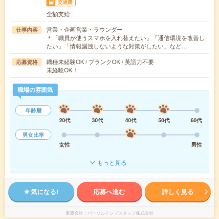
交通費
全額支給
営業・企画営業・ラウンダー
仕事内容
＊「職員が使うスマホを入れ替えたい」「通信環境を改善し
たい」「情報漏洩しないような対策がしたい」など…
職種未経験OK / ブランクOK / 英語力不要
応募資格
未経験OK！
職場の雰囲気
年齢層
20代
30代
40代
50代
60代
男女比率
女性
男性
もっと見る
気になる!
応募へ進む
詳しく見る
派遣会社
パーソルテンプスタッフ株式会社