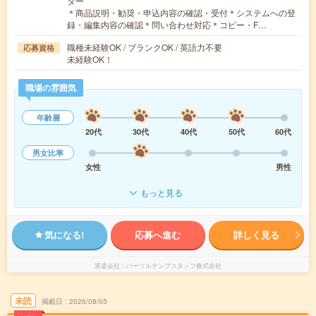
ター
＊商品説明・勧奨・申込内容の確認・受付＊システムへの登
録・編集内容の確認＊問い合わせ対応＊コピー・F…
職種未経験OK / ブランクOK / 英語力不要
応募資格
未経験OK！
職場の雰囲気
年齢層
20代
30代
40代
50代
60代
男女比率
女性
男性
もっと見る
気になる!
応募へ進む
詳しく見る
派遣会社
パーソルテンプスタッフ株式会社
未読
掲載日
2026/08/05