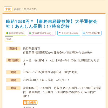
未読
掲載日
2026/07/25
時給1350円＊【事務未経験歓迎】大手通信会
社！あんしん長期！17時台定時
職種未経験OK
交通費別途支給あり
土日祝日が休み
WEB登録OK
派遣
長野県長野市
勤務地
市役所前(長野県)駅から徒歩6分／長野駅から徒歩9分
月～金・祝(週5日) ※土日休み♪平日の祝日は出勤になりま
曜日頻度
す
08:45～17:15(実働7時間30分 休憩1時間)
時間
2026年10月上旬～長期 ※10月～！
期間
時給1350円～1450円 月収例 202,500円～217,500円+残業
時給
代 初回契約：1350円 2回目以降の契約から1450円に
UP！
交通費