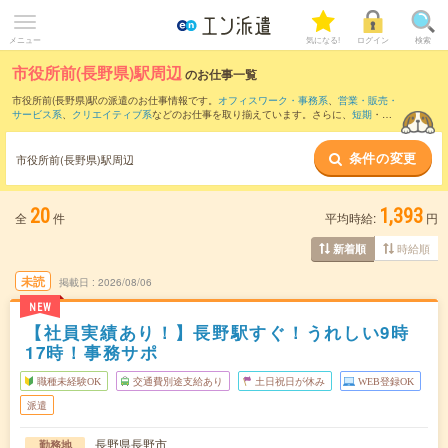
メニュー
気になる!
ログイン
検索
市役所前(長野県)駅周辺
のお仕事一覧
市役所前(長野県)駅の派遣のお仕事情報です。
オフィスワーク・事務系
、
営業・販売・
サービス系
、
クリエイティブ系
などのお仕事を取り揃えています。さらに、
短期
・
単
発
などの期間や、
職種未経験OK
などのこだわり条件で絞り込んでいただけます。
条件の変更
また、
長野駅
・
川中島駅
・
北須坂駅
・
北長野駅
・
篠ノ井駅
など近隣駅のお仕事もご確
市役所前(長野県)駅周辺
認いただけます。
20
1,393
全
件
平均時給:
円
時給順
新着順
未読
掲載日
2026/08/06
NEW
【社員実績あり！】長野駅すぐ！うれしい9時
17時！事務サポ
職種未経験OK
交通費別途支給あり
土日祝日が休み
WEB登録OK
派遣
長野県長野市
勤務地