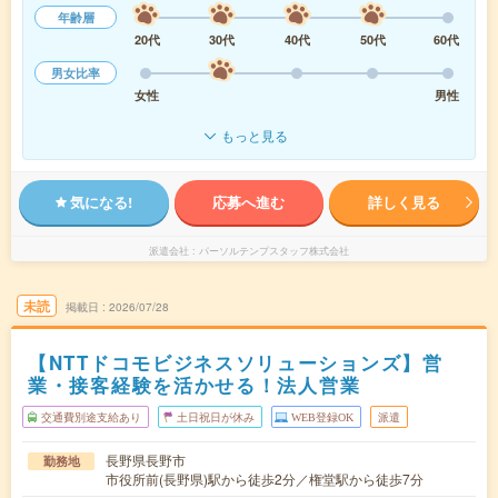
年齢層
20代
30代
40代
50代
60代
男女比率
女性
男性
もっと見る
気になる!
応募へ進む
詳しく見る
派遣会社
パーソルテンプスタッフ株式会社
未読
掲載日
2026/07/28
【NTTドコモビジネスソリューションズ】営
業・接客経験を活かせる！法人営業
交通費別途支給あり
土日祝日が休み
WEB登録OK
派遣
長野県長野市
勤務地
市役所前(長野県)駅から徒歩2分／権堂駅から徒歩7分