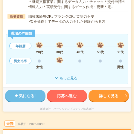
＊継続支援事業に関するデータ入力・チェック＊交付申請の
情報入力＊実績受付に関するデータ作成・更新＊電…
職種未経験OK / ブランクOK / 英語力不要
応募資格
PCを操作してデータの入力をした経験がある方
職場の雰囲気
年齢層
20代
30代
40代
50代
60代
男女比率
女性
男性
もっと見る
気になる!
応募へ進む
詳しく見る
派遣会社
パーソルテンプスタッフ株式会社
未読
掲載日
2026/08/03