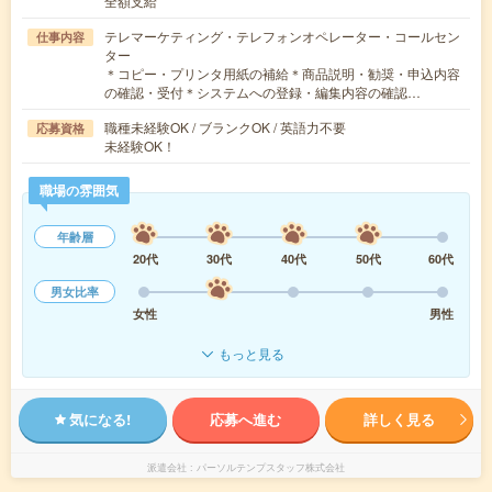
全額支給
テレマーケティング・テレフォンオペレーター・コールセン
仕事内容
ター
＊コピー・プリンタ用紙の補給＊商品説明・勧奨・申込内容
の確認・受付＊システムへの登録・編集内容の確認…
職種未経験OK / ブランクOK / 英語力不要
応募資格
未経験OK！
職場の雰囲気
年齢層
20代
30代
40代
50代
60代
男女比率
女性
男性
もっと見る
気になる!
応募へ進む
詳しく見る
派遣会社
パーソルテンプスタッフ株式会社