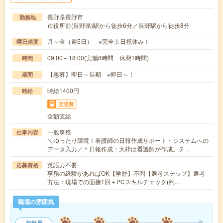
長野県長野市
勤務地
市役所前(長野県)駅から徒歩6分／長野駅から徒歩8分
月～金（週5日） ※完全土日祝休み！
曜日頻度
09:00～18:00(実働8時間 休憩1時間)
時間
【急募】即日～長期 ※即日～！
期間
時給1400円
時給
交通費
全額支給
一般事務
仕事内容
＼ゆったり環境！看護師の日報作成サポート・システムへの
データ入力／＊日報作成：大枠は看護師が作成。チ…
英語力不要
応募資格
事務の経験があればOK【学歴】不問【選考ステップ】選考
方法：現場での面接1回＋PCスキルチェック(約…
職場の雰囲気
年齢層