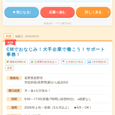
気になる!
応募へ進む
詳しく見る
派遣会社
アデコ株式会社
未読
掲載日
2026/08/05
NEW
CMでおなじみ！大手企業で働こう！サポート
事務！
職種未経験OK
交通費別途支給あり
土日祝日が休み
WEB登録OK
派遣
長野県長野市
勤務地
市役所前(長野県)駅から徒歩5分
月～金※土日休み！
曜日頻度
9:00～17:00(実働:7時間) (休憩60分) ※残業なし
時間
2026/9/上旬～長期（3カ月以上） ★9月～OK！
期間