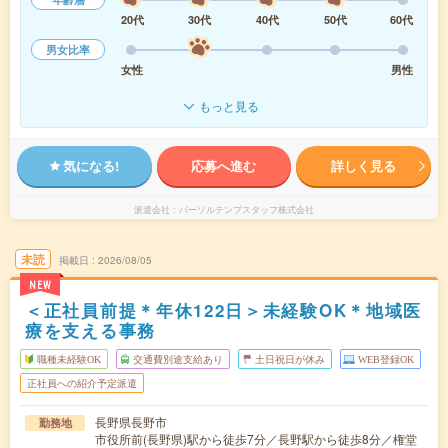
20代
30代
40代
50代
60代
男女比率
女性
男性
もっと見る
気になる!
応募へ進む
詳しく見る
派遣会社
パーソルテンプスタッフ株式会社
未読
掲載日
2026/08/05
NEW
＜正社員前提＊年休122日＞未経験OK＊地域医
療を支える事務
職種未経験OK
交通費別途支給あり
土日祝日が休み
WEB登録OK
正社員への紹介予定派遣
長野県長野市
勤務地
市役所前(長野県)駅から徒歩7分／長野駅から徒歩8分／権堂