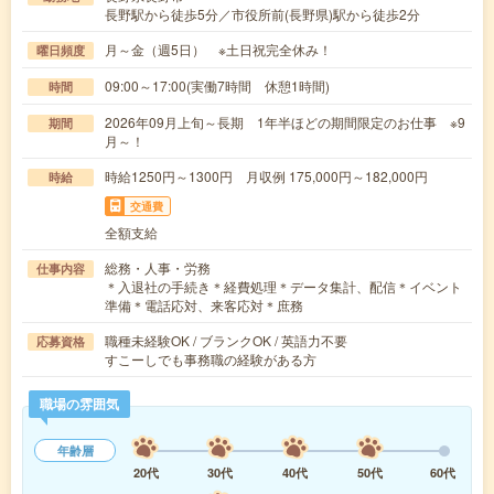
長野駅から徒歩5分／市役所前(長野県)駅から徒歩2分
月～金（週5日） ※土日祝完全休み！
曜日頻度
09:00～17:00(実働7時間 休憩1時間)
時間
2026年09月上旬～長期 1年半ほどの期間限定のお仕事 ※9
期間
月～！
時給1250円～1300円 月収例 175,000円～182,000円
時給
交通費
全額支給
総務・人事・労務
仕事内容
＊入退社の手続き＊経費処理＊データ集計、配信＊イベント
準備＊電話応対、来客応対＊庶務
職種未経験OK / ブランクOK / 英語力不要
応募資格
すこーしでも事務職の経験がある方
職場の雰囲気
年齢層
20代
30代
40代
50代
60代