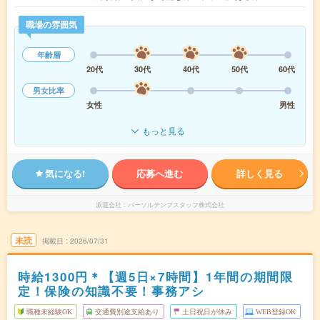
職場の雰囲気
年齢層
20代
30代
40代
50代
60代
男女比率
女性
男性
もっと見る
気になる!
応募へ進む
詳しく見る
派遣会社
パーソルテンプスタッフ株式会社
未読
掲載日
2026/07/31
時給1300円＊【週5日×7時間】1年間の期間限
定！保険の知識不要！事務アシ
職種未経験OK
交通費別途支給あり
土日祝日が休み
WEB登録OK