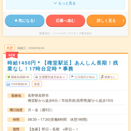
もっと見る
気になる!
応募へ進む
詳しく見る
派遣会社
パーソルテンプスタッフ株式会社
未読
掲載日
2026/08/04
NEW
時給1450円＊【権堂駅近】あんしん長期！残
業なし！17時台定時＊事務
職種未経験OK
交通費別途支給あり
土日祝日が休み
残業なし
WEB登録OK
派遣
長野県長野市
勤務地
権堂駅から徒歩6分／市役所前(長野県)駅から徒歩10分
月～金（週5日）
曜日頻度
08:30～17:30(実働8時間 休憩1時間)
時間
【急募】即日～長期 ※即日～！
期間