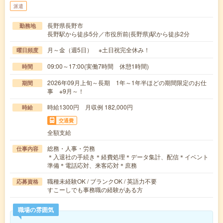
派遣
長野県長野市
勤務地
長野駅から徒歩5分／市役所前(長野県)駅から徒歩2分
月～金（週5日） ※土日祝完全休み！
曜日頻度
09:00～17:00(実働7時間 休憩1時間)
時間
2026年09月上旬～長期 1年～1年半ほどの期間限定のお仕
期間
事 ※9月～！
時給1300円 月収例 182,000円
時給
交通費
全額支給
総務・人事・労務
仕事内容
＊入退社の手続き＊経費処理＊データ集計、配信＊イベント
準備＊電話応対、来客応対＊庶務
職種未経験OK / ブランクOK / 英語力不要
応募資格
すこーしでも事務職の経験がある方
職場の雰囲気