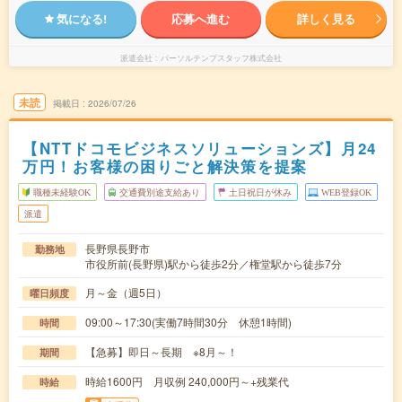
気になる!
応募へ進む
詳しく見る
派遣会社
パーソルテンプスタッフ株式会社
未読
掲載日
2026/07/26
【NTTドコモビジネスソリューションズ】月24
万円！お客様の困りごと解決策を提案
職種未経験OK
交通費別途支給あり
土日祝日が休み
WEB登録OK
派遣
長野県長野市
勤務地
市役所前(長野県)駅から徒歩2分／権堂駅から徒歩7分
月～金（週5日）
曜日頻度
09:00～17:30(実働7時間30分 休憩1時間)
時間
【急募】即日～長期 ※8月～！
期間
時給1600円 月収例 240,000円～+残業代
時給