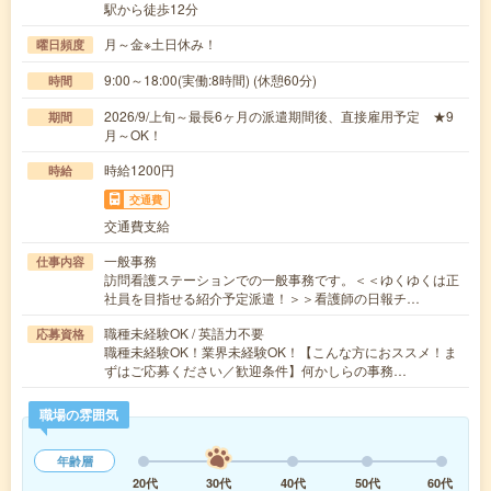
駅から徒歩12分
月～金※土日休み！
曜日頻度
9:00～18:00(実働:8時間) (休憩60分)
時間
2026/9/上旬～最長6ヶ月の派遣期間後、直接雇用予定 ★9
期間
月～OK！
時給1200円
時給
交通費
交通費支給
一般事務
仕事内容
訪問看護ステーションでの一般事務です。＜＜ゆくゆくは正
社員を目指せる紹介予定派遣！＞＞看護師の日報チ…
職種未経験OK / 英語力不要
応募資格
職種未経験OK！業界未経験OK！【こんな方におススメ！ま
ずはご応募ください／歓迎条件】何かしらの事務…
職場の雰囲気
年齢層
20代
30代
40代
50代
60代