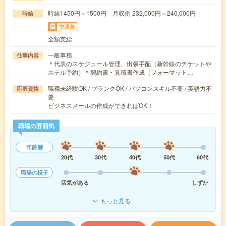
時給1450円～1500円 月収例 232,000円～240,000円
時給
交通費
全額支給
一般事務
仕事内容
＊代表のスケジュール管理、出張手配（新幹線のチケットや
ホテル予約）＊契約書・見積書作成（フォーマット…
職種未経験OK / ブランクOK / パソコンスキル不要 / 英語力不
応募資格
要
ビジネスメールの作成ができればOK！
職場の雰囲気
年齢層
20代
30代
40代
50代
60代
職場の様子
活気がある
しずか
もっと見る