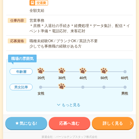
交通費
全額支給
営業事務
仕事内容
＊庶務＊入退社の手続き＊経費処理＊データ集計、配信＊イ
ベント準備＊電話応対、来客応対
職種未経験OK / ブランクOK / 英語力不要
応募資格
少しでも事務職の経験がある方
職場の雰囲気
年齢層
20代
30代
40代
50代
60代
男女比率
女性
男性
もっと見る
気になる!
応募へ進む
詳しく見る
派遣会社
パーソルテンプスタッフ株式会社