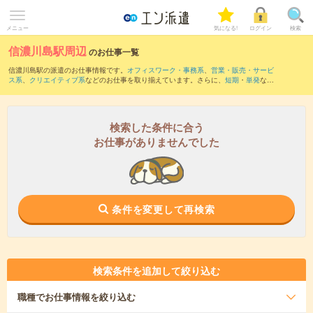
メニュー
気になる!
ログイン
検索
信濃川島駅周辺
のお仕事一覧
信濃川島駅の派遣のお仕事情報です。
オフィスワーク・事務系
、
営業・販売・サービ
ス系
、
クリエイティブ系
などのお仕事を取り揃えています。さらに、
短期
・
単発
など
の期間や、
職種未経験OK
などのこだわり条件で絞り込んでいただけます。
また、
岡谷駅
・
塩尻駅
・
日出塩駅
・
みどり湖駅
・
伊那松島駅
など近隣駅のお仕事もご
確認いただけます。
検索した条件に合う
お仕事がありませんでした
条件を変更して再検索
検索条件を追加して絞り込む
職種
でお仕事情報を絞り込む