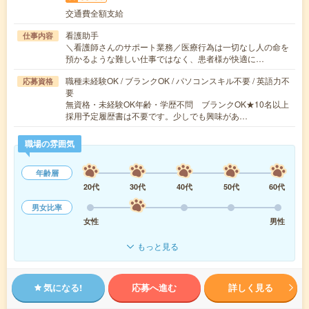
交通費全額支給
看護助手
仕事内容
＼看護師さんのサポート業務／医療行為は一切なし人の命を
預かるような難しい仕事ではなく、患者様が快適に…
職種未経験OK / ブランクOK / パソコンスキル不要 / 英語力不
応募資格
要
無資格・未経験OK年齢・学歴不問 ブランクOK★10名以上
採用予定履歴書は不要です。少しでも興味があ…
職場の雰囲気
年齢層
20代
30代
40代
50代
60代
男女比率
女性
男性
もっと見る
気になる!
応募へ進む
詳しく見る