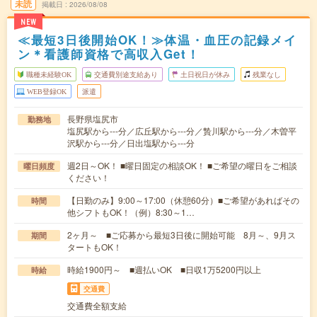
未読
掲載日
2026/08/08
NEW
≪最短3日後開始OK！≫体温・血圧の記録メイ
ン＊看護師資格で高収入Get！
職種未経験OK
交通費別途支給あり
土日祝日が休み
残業なし
WEB登録OK
派遣
長野県塩尻市
勤務地
塩尻駅から---分／広丘駅から---分／贄川駅から---分／木曽平
沢駅から---分／日出塩駅から---分
週2日～OK！ ■曜日固定の相談OK！ ■ご希望の曜日をご相談
曜日頻度
ください！
【日勤のみ】9:00～17:00（休憩60分）■ご希望があればその
時間
他シフトもOK！（例）8:30～1…
2ヶ月～ ■ご応募から最短3日後に開始可能 8月～、9月ス
期間
タートもOK！
時給1900円～ ■週払いOK ■日収1万5200円以上
時給
交通費
交通費全額支給