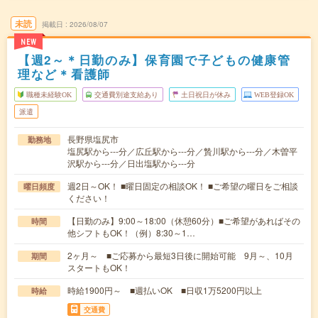
未読
掲載日
2026/08/07
NEW
【週2～＊日勤のみ】保育園で子どもの健康管
理など＊看護師
職種未経験OK
交通費別途支給あり
土日祝日が休み
WEB登録OK
派遣
長野県塩尻市
勤務地
塩尻駅から---分／広丘駅から---分／贄川駅から---分／木曽平
沢駅から---分／日出塩駅から---分
週2日～OK！ ■曜日固定の相談OK！ ■ご希望の曜日をご相談
曜日頻度
ください！
【日勤のみ】9:00～18:00（休憩60分）■ご希望があればその
時間
他シフトもOK！（例）8:30～1…
2ヶ月～ ■ご応募から最短3日後に開始可能 9月～、10月
期間
スタートもOK！
時給1900円～ ■週払いOK ■日収1万5200円以上
時給
交通費