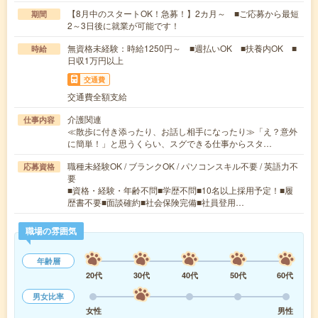
【8月中のスタートOK！急募！】2カ月～ ■ご応募から最短
期間
2～3日後に就業が可能です！
無資格未経験：時給1250円～ ■週払いOK ■扶養内OK ■
時給
日収1万円以上
交通費
交通費全額支給
介護関連
仕事内容
≪散歩に付き添ったり、お話し相手になったり≫「え？意外
に簡単！」と思うくらい、スグできる仕事からスタ…
職種未経験OK / ブランクOK / パソコンスキル不要 / 英語力不
応募資格
要
■資格・経験・年齢不問■学歴不問■10名以上採用予定！■履
歴書不要■面談確約■社会保険完備■社員登用…
職場の雰囲気
年齢層
20代
30代
40代
50代
60代
男女比率
女性
男性