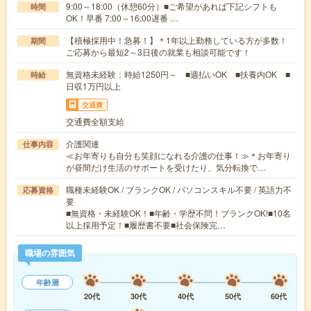
9:00～18:00（休憩60分）■ご希望があれば下記シフトも
時間
OK！早番 7:00～16:00遅番 …
【積極採用中！急募！】＊1年以上勤務している方が多数！
期間
ご応募から最短2～3日後の就業も相談可能です！
無資格未経験：時給1250円～ ■週払いOK ■扶養内OK ■
時給
日収1万円以上
交通費
交通費全額支給
介護関連
仕事内容
≪お年寄りも自分も笑顔になれる介護の仕事！≫＊お年寄り
が昼間だけ生活のサポートを受けたり、気分転換で…
職種未経験OK / ブランクOK / パソコンスキル不要 / 英語力不
応募資格
要
■無資格・未経験OK！■年齢・学歴不問！ブランクOK!■10名
以上採用予定！■履歴書不要■社会保険完…
職場の雰囲気
年齢層
20代
30代
40代
50代
60代