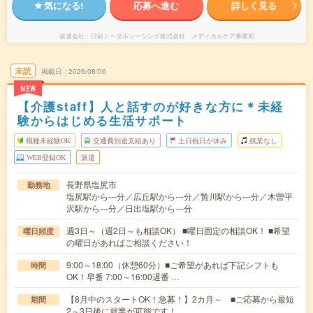
気になる!
応募へ進む
詳しく見る
派遣会社
日研トータルソーシング株式会社 メディカルケア事業部
未読
掲載日
2026/08/06
NEW
【介護staff】人と話すのが好きな方に＊未経
験からはじめる生活サポート
職種未経験OK
交通費別途支給あり
土日祝日が休み
残業なし
WEB登録OK
派遣
長野県塩尻市
勤務地
塩尻駅から---分／広丘駅から---分／贄川駅から---分／木曽平
沢駅から---分／日出塩駅から---分
週3日～（週2日～も相談OK） ■曜日固定の相談OK！ ■希望
曜日頻度
の曜日があればご相談ください！
9:00～18:00（休憩60分）■ご希望があれば下記シフトも
時間
OK！早番 7:00～16:00遅番 …
【8月中のスタートOK！急募！】2カ月～ ■ご応募から最短
期間
2～3日後に就業が可能です！