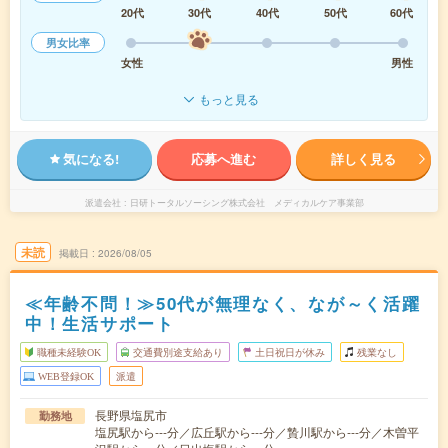
20代
30代
40代
50代
60代
男女比率
女性
男性
もっと見る
気になる!
応募へ進む
詳しく見る
派遣会社
日研トータルソーシング株式会社 メディカルケア事業部
未読
掲載日
2026/08/05
≪年齢不問！≫50代が無理なく、なが～く活躍
中！生活サポート
職種未経験OK
交通費別途支給あり
土日祝日が休み
残業なし
WEB登録OK
派遣
長野県塩尻市
勤務地
塩尻駅から---分／広丘駅から---分／贄川駅から---分／木曽平