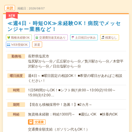
未読
掲載日
2026/08/07
NEW
≪週4日・時短OK≫未経験OK！病院でメッセ
ンジャー業務など！
職種未経験OK
交通費別途支給あり
土日祝日が休み
残業なし
WEB登録OK
派遣
長野県塩尻市
勤務地
塩尻駅から---分／広丘駅から---分／贄川駅から---分／木曽平
沢駅から---分／日出塩駅から---分
週4日～ ■曜日固定の相談OK！ ■希望の曜日があればご相談
曜日頻度
ください！
1日5時間からOK！■シフト例(1)8:00～13:00(2)10:00～
時間
15:00(3)12:00…
【現在も積極採用中！急募！】■2カ月～
期間
無資格未経験：時給1300円～ ■週払いOK ■扶養内OK
時給
交通費
交通費全額支給（ガソリン代もOK！）