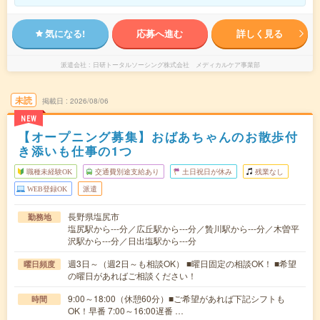
気になる!
応募へ進む
詳しく見る
派遣会社
日研トータルソーシング株式会社 メディカルケア事業部
未読
掲載日
2026/08/06
NEW
【オープニング募集】おばあちゃんのお散歩付
き添いも仕事の1つ
職種未経験OK
交通費別途支給あり
土日祝日が休み
残業なし
WEB登録OK
派遣
長野県塩尻市
勤務地
塩尻駅から---分／広丘駅から---分／贄川駅から---分／木曽平
沢駅から---分／日出塩駅から---分
週3日～（週2日～も相談OK） ■曜日固定の相談OK！ ■希望
曜日頻度
の曜日があればご相談ください！
9:00～18:00（休憩60分）■ご希望があれば下記シフトも
時間
OK！早番 7:00～16:00遅番 …