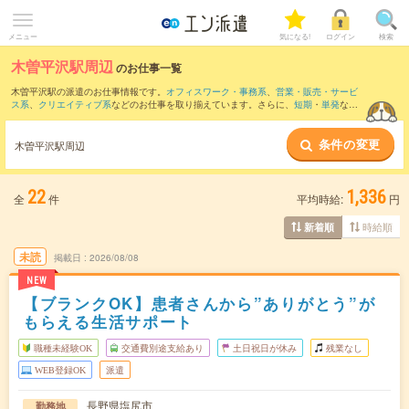
メニュー
気になる!
ログイン
検索
木曽平沢駅周辺
のお仕事一覧
木曽平沢駅の派遣のお仕事情報です。
オフィスワーク・事務系
、
営業・販売・サービ
ス系
、
クリエイティブ系
などのお仕事を取り揃えています。さらに、
短期
・
単発
など
の期間や、
職種未経験OK
などのこだわり条件で絞り込んでいただけます。
条件の変更
また、
日出塩駅
・
奈良井駅
・
贄川駅
・
宮ノ越駅
・
藪原駅
など近隣駅のお仕事もご確認
木曽平沢駅周辺
いただけます。
22
1,336
全
件
平均時給:
円
時給順
新着順
未読
掲載日
2026/08/08
NEW
【ブランクOK】患者さんから”ありがとう”が
もらえる生活サポート
職種未経験OK
交通費別途支給あり
土日祝日が休み
残業なし
WEB登録OK
派遣
長野県塩尻市
勤務地