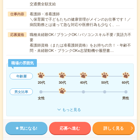
交通費全額支給
看護師・准看護師
仕事内容
＼保育園で子どもたちの健康管理がメインのお仕事です！／
病院勤務とは違って急な対応や医療行為も少なく、…
職種未経験OK / ブランクOK / パソコンスキル不要 / 英語力不
応募資格
要
看護師資格（または准看護師資格）をお持ちの方！・年齢不
問・未経験OK・ブランクOK※志望動機や履歴書…
職場の雰囲気
年齢層
20代
30代
40代
50代
60代
男女比率
女性
男性
もっと見る
気になる!
応募へ進む
詳しく見る