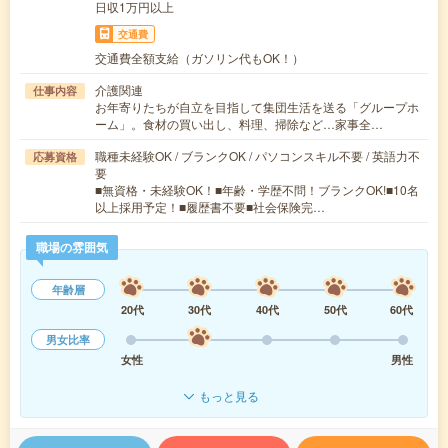
日収1万円以上
交通費
交通費全額支給（ガソリン代もOK！）
介護関連
仕事内容
お年寄りたちが自立を目指して集団生活を送る「グループホ
ーム」。食材の買い出し、料理、掃除など…家事全…
職種未経験OK / ブランクOK / パソコンスキル不要 / 英語力不
応募資格
要
■無資格・未経験OK！■年齢・学歴不問！ブランクOK!■10名
以上採用予定！■履歴書不要■社会保険完…
職場の雰囲気
年齢層
20代
30代
40代
50代
60代
男女比率
女性
男性
もっと見る