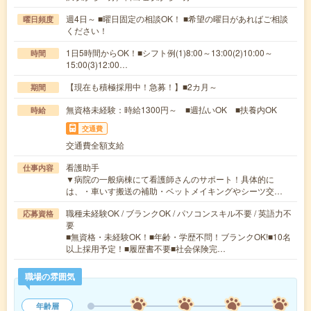
週4日～ ■曜日固定の相談OK！ ■希望の曜日があればご相談
曜日頻度
ください！
1日5時間からOK！■シフト例(1)8:00～13:00(2)10:00～
時間
15:00(3)12:00…
【現在も積極採用中！急募！】■2カ月～
期間
無資格未経験：時給1300円～ ■週払いOK ■扶養内OK
時給
交通費
交通費全額支給
看護助手
仕事内容
▼病院の一般病棟にて看護師さんのサポート！具体的に
は、・車いす搬送の補助・ベットメイキングやシーツ交…
職種未経験OK / ブランクOK / パソコンスキル不要 / 英語力不
応募資格
要
■無資格・未経験OK！■年齢・学歴不問！ブランクOK!■10名
以上採用予定！■履歴書不要■社会保険完…
職場の雰囲気
年齢層