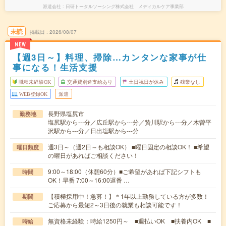
派遣会社
日研トータルソーシング株式会社 メディカルケア事業部
未読
掲載日
2026/08/07
NEW
【週3日～】料理、掃除…カンタンな家事が仕
事になる！生活支援
職種未経験OK
交通費別途支給あり
土日祝日が休み
残業なし
WEB登録OK
派遣
長野県塩尻市
勤務地
塩尻駅から---分／広丘駅から---分／贄川駅から---分／木曽平
沢駅から---分／日出塩駅から---分
週3日～（週2日～も相談OK） ■曜日固定の相談OK！ ■希望
曜日頻度
の曜日があればご相談ください！
9:00～18:00（休憩60分）■ご希望があれば下記シフトも
時間
OK！早番 7:00～16:00遅番 …
【積極採用中！急募！】＊1年以上勤務している方が多数！
期間
ご応募から最短2～3日後の就業も相談可能です！
無資格未経験：時給1250円～ ■週払いOK ■扶養内OK ■
時給