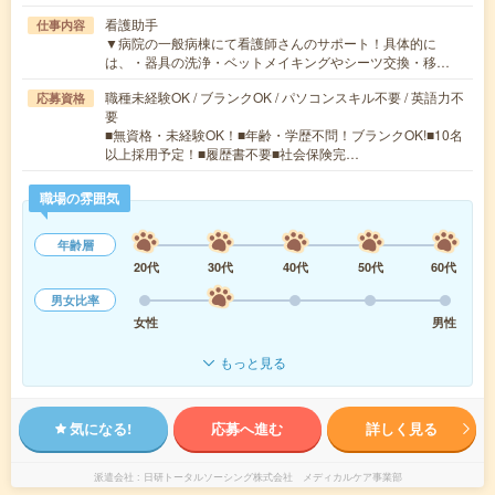
看護助手
仕事内容
▼病院の一般病棟にて看護師さんのサポート！具体的に
は、・器具の洗浄・ベットメイキングやシーツ交換・移…
職種未経験OK / ブランクOK / パソコンスキル不要 / 英語力不
応募資格
要
■無資格・未経験OK！■年齢・学歴不問！ブランクOK!■10名
以上採用予定！■履歴書不要■社会保険完…
職場の雰囲気
年齢層
20代
30代
40代
50代
60代
男女比率
女性
男性
もっと見る
気になる!
応募へ進む
詳しく見る
派遣会社
日研トータルソーシング株式会社 メディカルケア事業部