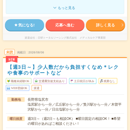
もっと見る
気になる!
応募へ進む
詳しく見る
派遣会社
日研トータルソーシング株式会社 メディカルケア事業部
未読
掲載日
2026/08/06
NEW
【週3日～】少人数だから負担すくなめ＊レク
や食事のサポートなど
職種未経験OK
交通費別途支給あり
土日祝日が休み
残業なし
WEB登録OK
派遣
長野県塩尻市
勤務地
塩尻駅から---分／広丘駅から---分／贄川駅から---分／木曽平
沢駅から---分／日出塩駅から---分
週3日～（週2日～も相談OK） ■曜日固定の相談OK！ ■希望
曜日頻度
の曜日があればご相談ください！