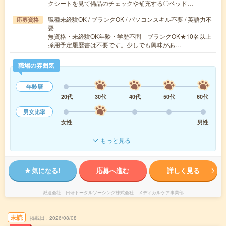
クシートを見て備品のチェックや補充する〇ベッド…
職種未経験OK / ブランクOK / パソコンスキル不要 / 英語力不
応募資格
要
無資格・未経験OK年齢・学歴不問 ブランクOK★10名以上
採用予定履歴書は不要です。少しでも興味があ…
職場の雰囲気
年齢層
20代
30代
40代
50代
60代
男女比率
女性
男性
もっと見る
気になる!
応募へ進む
詳しく見る
派遣会社
日研トータルソーシング株式会社 メディカルケア事業部
未読
掲載日
2026/08/08