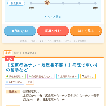
男女比率
女性
男性
もっと見る
気になる!
応募へ進む
詳しく見る
派遣会社
日研トータルソーシング株式会社 メディカルケア事業部
未読
掲載日
2026/08/06
NEW
【医療行為ナシ＊履歴書不要！】病院で車いす
の補助など
職種未経験OK
交通費別途支給あり
土日祝日が休み
残業なし
WEB登録OK
派遣
長野県塩尻市
勤務地
塩尻駅から---分／広丘駅から---分／贄川駅から---分／木曽平
沢駅から---分／日出塩駅から---分