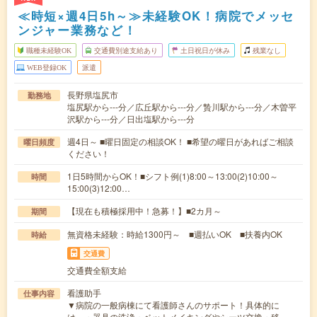
≪時短×週4日5h～≫未経験OK！病院でメッセ
ンジャー業務など！
職種未経験OK
交通費別途支給あり
土日祝日が休み
残業なし
WEB登録OK
派遣
長野県塩尻市
勤務地
塩尻駅から---分／広丘駅から---分／贄川駅から---分／木曽平
沢駅から---分／日出塩駅から---分
週4日～ ■曜日固定の相談OK！ ■希望の曜日があればご相談
曜日頻度
ください！
1日5時間からOK！■シフト例(1)8:00～13:00(2)10:00～
時間
15:00(3)12:00…
【現在も積極採用中！急募！】■2カ月～
期間
無資格未経験：時給1300円～ ■週払いOK ■扶養内OK
時給
交通費
交通費全額支給
看護助手
仕事内容
▼病院の一般病棟にて看護師さんのサポート！具体的に
は、・器具の洗浄・ベットメイキングやシーツ交換・移…