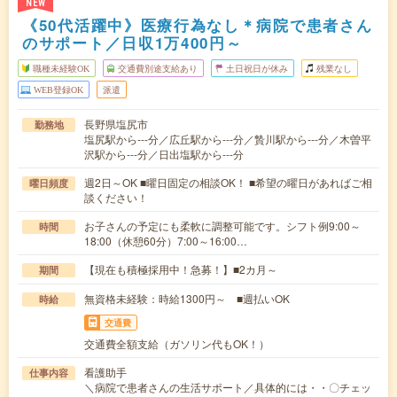
NEW
《50代活躍中》医療行為なし＊病院で患者さん
のサポート／日収1万400円～
職種未経験OK
交通費別途支給あり
土日祝日が休み
残業なし
WEB登録OK
派遣
長野県塩尻市
勤務地
塩尻駅から---分／広丘駅から---分／贄川駅から---分／木曽平
沢駅から---分／日出塩駅から---分
週2日～OK ■曜日固定の相談OK！ ■希望の曜日があればご相
曜日頻度
談ください！
お子さんの予定にも柔軟に調整可能です。シフト例9:00～
時間
18:00（休憩60分）7:00～16:00…
【現在も積極採用中！急募！】■2カ月～
期間
無資格未経験：時給1300円～ ■週払いOK
時給
交通費
交通費全額支給（ガソリン代もOK！）
看護助手
仕事内容
＼病院で患者さんの生活サポート／具体的には・・〇チェッ