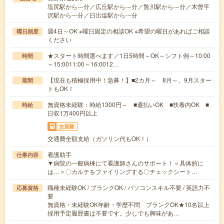
塩尻駅から---分／広丘駅から---分／贄川駅から---分／木曽平
沢駅から---分／日出塩駅から---分
週4日～OK ※曜日固定の相談OK ※希望の曜日があればご相談
曜日頻度
ください
★スタート時間選べます／1日5時間～OK～シフト例～10:00
時間
～15:0011:00～16:0012…
【現在も積極採用中！急募！】■2カ月～ 8月～、9月スター
期間
トもOK！
無資格未経験：時給1300円～ ■週払いOK ■扶養内OK ■
時給
日収1万400円以上
交通費
交通費全額支給（ガソリン代もOK！）
看護助手
仕事内容
▼病院の一般病棟にて看護師さんのサポート！＜具体的に
は…＞〇カルテをファイリングする〇チェックシート…
職種未経験OK / ブランクOK / パソコンスキル不要 / 英語力不
応募資格
要
無資格・未経験OK年齢・学歴不問 ブランクOK★10名以上
採用予定履歴書は不要です。少しでも興味があ…