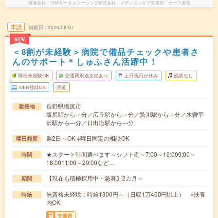
派遣会社
日研トータルソーシング株式会社 メディカルケア事業部 ナース派遣
未読
掲載日
2026/08/07
NEW
＜8割が未経験＞病院で備品チェックや患者さ
んのサポート＊しゅふさん活躍中！
職種未経験OK
交通費別途支給あり
土日祝日が休み
残業なし
WEB登録OK
派遣
長野県塩尻市
勤務地
塩尻駅から---分／広丘駅から---分／贄川駅から---分／木曽平
沢駅から---分／日出塩駅から---分
週2日～OK ※曜日固定の相談OK
曜日頻度
★スタート時間選べます～シフト例～7:00～16:009:00～
時間
18:0011:00～20:00など…
【現在も積極採用中・急募】2カ月～
期間
無資格未経験：時給1300円～（日収1万400円以上） ※扶養
時給
内OK
交通費