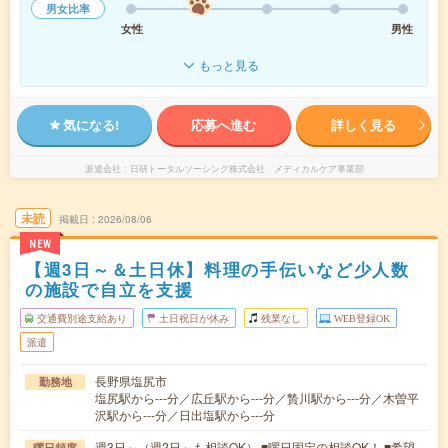
男女比率
女性
男性
もっと見る
気になる!
応募へ進む
詳しく見る
派遣会社
日研トータルソーシング株式会社 メディカルケア事業部
未読
掲載日
2026/08/06
NEW
【週3日～＆土日休】料理の手伝いなど少人数
の施設で自立を支援
交通費別途支給あり
土日祝日が休み
残業なし
WEB登録OK
派遣
長野県塩尻市
勤務地
塩尻駅から---分／広丘駅から---分／贄川駅から---分／木曽平
沢駅から---分／日出塩駅から---分
週3日～（週2日～も相談OK） ■曜日固定の相談OK！ ■希望
曜日頻度