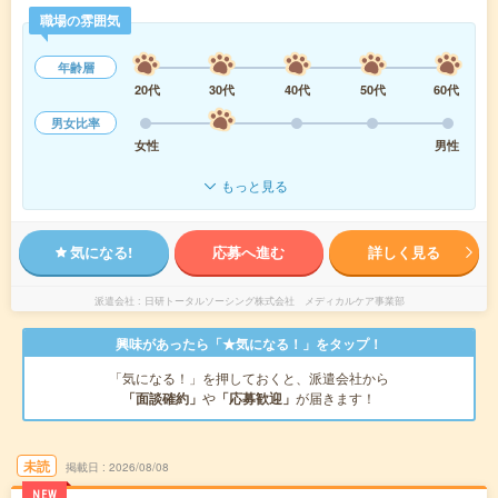
職場の雰囲気
年齢層
20代
30代
40代
50代
60代
男女比率
女性
男性
もっと見る
気になる!
応募へ進む
詳しく見る
派遣会社
日研トータルソーシング株式会社 メディカルケア事業部
興味があったら「★気になる！」をタップ！
「気になる！」を押しておくと、派遣会社から
「面談確約」
や
「応募歓迎」
が届きます！
未読
掲載日
2026/08/08
NEW