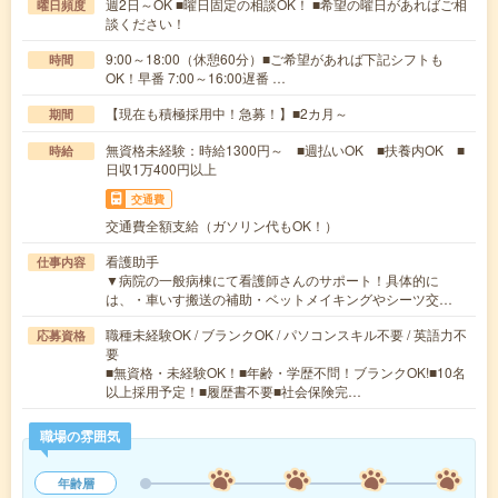
週2日～OK ■曜日固定の相談OK！ ■希望の曜日があればご相
曜日頻度
談ください！
9:00～18:00（休憩60分）■ご希望があれば下記シフトも
時間
OK！早番 7:00～16:00遅番 …
【現在も積極採用中！急募！】■2カ月～
期間
無資格未経験：時給1300円～ ■週払いOK ■扶養内OK ■
時給
日収1万400円以上
交通費
交通費全額支給（ガソリン代もOK！）
看護助手
仕事内容
▼病院の一般病棟にて看護師さんのサポート！具体的に
は、・車いす搬送の補助・ベットメイキングやシーツ交…
職種未経験OK / ブランクOK / パソコンスキル不要 / 英語力不
応募資格
要
■無資格・未経験OK！■年齢・学歴不問！ブランクOK!■10名
以上採用予定！■履歴書不要■社会保険完…
職場の雰囲気
年齢層