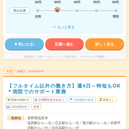
20代
30代
40代
50代
60代
男女比率
女性
男性
もっと見る
気になる!
応募へ進む
詳しく見る
派遣会社
日研トータルソーシング株式会社 メディカルケア事業部
未読
掲載日
2026/08/05
【フルタイム以外の働き方】週4日～時短もOK
＊病院でのサポート業務
職種未経験OK
交通費別途支給あり
土日祝日が休み
残業なし
WEB登録OK
派遣
長野県塩尻市
勤務地
塩尻駅から---分／広丘駅から---分／贄川駅から---分／木曽平
沢駅から---分／日出塩駅から---分