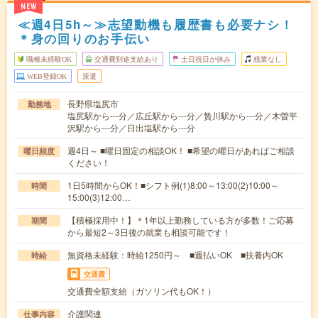
NEW
≪週4日5h～≫志望動機も履歴書も必要ナシ！
＊身の回りのお手伝い
職種未経験OK
交通費別途支給あり
土日祝日が休み
残業なし
WEB登録OK
派遣
長野県塩尻市
勤務地
塩尻駅から---分／広丘駅から---分／贄川駅から---分／木曽平
沢駅から---分／日出塩駅から---分
週4日～ ■曜日固定の相談OK！ ■希望の曜日があればご相談
曜日頻度
ください！
1日5時間からOK！■シフト例(1)8:00～13:00(2)10:00～
時間
15:00(3)12:00…
【積極採用中！】＊1年以上勤務している方が多数！ご応募
期間
から最短2～3日後の就業も相談可能です！
無資格未経験：時給1250円～ ■週払いOK ■扶養内OK
時給
交通費
交通費全額支給（ガソリン代もOK！）
介護関連
仕事内容