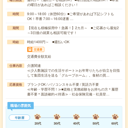
の曜日があればご相談ください！
9:00～18:00（休憩60分）■ご希望があれば下記シフトも
時間
OK！早番 7:00～16:00遅番 …
【現在も積極採用中！急募！】2カ月～ ■ご応募から最短2
期間
～3日後の就業も相談可能です！
時給1400円～ ■週払いOK
時給
交通費
交通費全額支給
介護関連
仕事内容
≪少人数施設での生活サポート≫お年寄りたちが自立を目指
して集団生活を送る「グループホーム」。食材の買…
ブランクOK / パソコンスキル不要 / 英語力不要
応募資格
≪年齢・学歴不問！≫■資格と実務経験をお持ちの方＊履歴
書不要＊面談確約≪待遇≫・社会保険完備・社員登…
職場の雰囲気
年齢層
20代
30代
40代
50代
60代