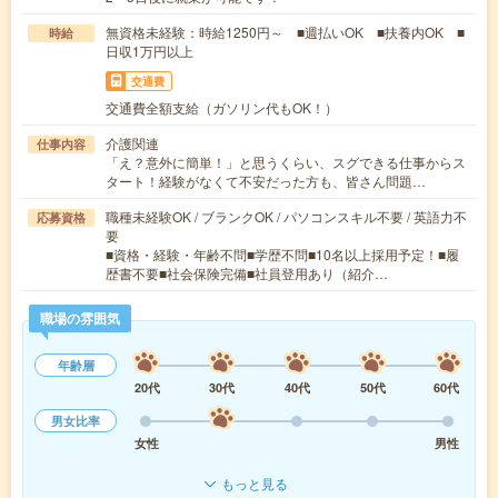
無資格未経験：時給1250円～ ■週払いOK ■扶養内OK ■
時給
日収1万円以上
交通費
交通費全額支給（ガソリン代もOK！）
介護関連
仕事内容
「え？意外に簡単！」と思うくらい、スグできる仕事からス
タート！経験がなくて不安だった方も、皆さん問題…
職種未経験OK / ブランクOK / パソコンスキル不要 / 英語力不
応募資格
要
■資格・経験・年齢不問■学歴不問■10名以上採用予定！■履
歴書不要■社会保険完備■社員登用あり（紹介…
職場の雰囲気
年齢層
20代
30代
40代
50代
60代
男女比率
女性
男性
もっと見る