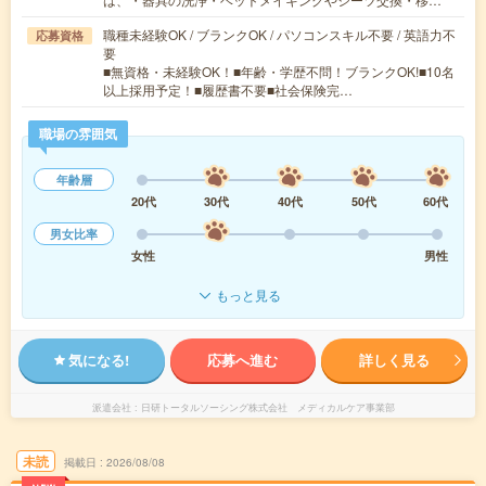
職種未経験OK / ブランクOK / パソコンスキル不要 / 英語力不
応募資格
要
■無資格・未経験OK！■年齢・学歴不問！ブランクOK!■10名
以上採用予定！■履歴書不要■社会保険完…
職場の雰囲気
年齢層
20代
30代
40代
50代
60代
男女比率
女性
男性
もっと見る
気になる!
応募へ進む
詳しく見る
派遣会社
日研トータルソーシング株式会社 メディカルケア事業部
未読
掲載日
2026/08/08