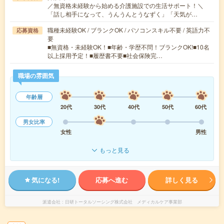
／無資格未経験から始める介護施設での生活サポート！＼
「話し相手になって、うんうんとうなずく」「天気が…
職種未経験OK / ブランクOK / パソコンスキル不要 / 英語力不
応募資格
要
■無資格・未経験OK！■年齢・学歴不問！ブランクOK!■10名
以上採用予定！■履歴書不要■社会保険完…
職場の雰囲気
年齢層
20代
30代
40代
50代
60代
男女比率
女性
男性
もっと見る
気になる!
応募へ進む
詳しく見る
派遣会社
日研トータルソーシング株式会社 メディカルケア事業部