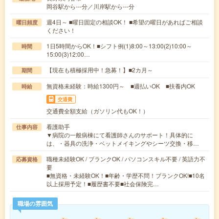
岡谷駅から---分／川岸駅から---分
週4日～ ■曜日固定の相談OK！ ■希望の曜日があればご相談
曜日頻度
ください！
1日5時間からOK！■シフト例(1)8:00～13:00(2)10:00～
時間
15:00(3)12:00…
【現在も積極採用中！急募！】■2カ月～
期間
無資格未経験：時給1300円～ ■週払いOK ■扶養内OK
時給
交通費
交通費全額支給（ガソリン代もOK！）
看護助手
仕事内容
▼病院の一般病棟にて看護師さんのサポート！具体的に
は、・器具の洗浄・ベットメイキングやシーツ交換・移…
職種未経験OK / ブランクOK / パソコンスキル不要 / 英語力不
応募資格
要
■無資格・未経験OK！■年齢・学歴不問！ブランクOK!■10名
以上採用予定！■履歴書不要■社会保険完…
職場の雰囲気