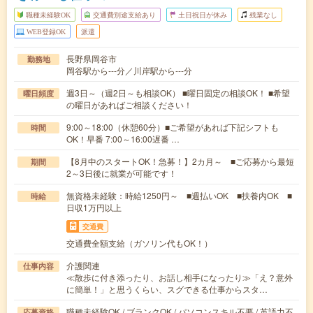
職種未経験OK
交通費別途支給あり
土日祝日が休み
残業なし
WEB登録OK
派遣
長野県岡谷市
勤務地
岡谷駅から---分／川岸駅から---分
週3日～（週2日～も相談OK） ■曜日固定の相談OK！ ■希望
曜日頻度
の曜日があればご相談ください！
9:00～18:00（休憩60分）■ご希望があれば下記シフトも
時間
OK！早番 7:00～16:00遅番 …
【8月中のスタートOK！急募！】2カ月～ ■ご応募から最短
期間
2～3日後に就業が可能です！
無資格未経験：時給1250円～ ■週払いOK ■扶養内OK ■
時給
日収1万円以上
交通費
交通費全額支給（ガソリン代もOK！）
介護関連
仕事内容
≪散歩に付き添ったり、お話し相手になったり≫「え？意外
に簡単！」と思うくらい、スグできる仕事からスタ…
職種未経験OK / ブランクOK / パソコンスキル不要 / 英語力不
応募資格