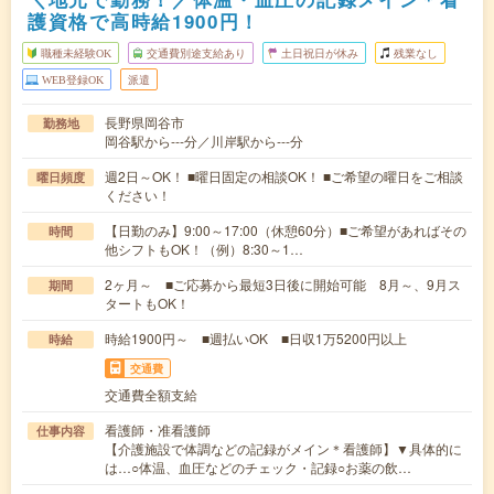
護資格で高時給1900円！
職種未経験OK
交通費別途支給あり
土日祝日が休み
残業なし
WEB登録OK
派遣
長野県岡谷市
勤務地
岡谷駅から---分／川岸駅から---分
週2日～OK！ ■曜日固定の相談OK！ ■ご希望の曜日をご相談
曜日頻度
ください！
【日勤のみ】9:00～17:00（休憩60分）■ご希望があればその
時間
他シフトもOK！（例）8:30～1…
2ヶ月～ ■ご応募から最短3日後に開始可能 8月～、9月ス
期間
タートもOK！
時給1900円～ ■週払いOK ■日収1万5200円以上
時給
交通費
交通費全額支給
看護師・准看護師
仕事内容
【介護施設で体調などの記録がメイン＊看護師】▼具体的に
は…○体温、血圧などのチェック・記録○お薬の飲…