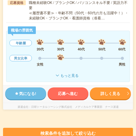
職種未経験OK / ブランクOK / パソコンスキル不要 / 英語力不
応募資格
要
≪履歴書不要≫・年齢不問（50代・60代の方も活躍中！）・
未経験OK・ブランクOK・看護師資格（准看…
職場の雰囲気
年齢層
20代
30代
40代
50代
60代
男女比率
女性
男性
もっと見る
気になる!
応募へ進む
詳しく見る
派遣会社
日研トータルソーシング株式会社 メディカルケア事業部 ナース派遣
検索条件を追加して絞り込む