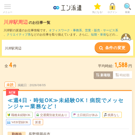
メニュー
気になる!
ログイン
検索
川岸駅周辺
のお仕事一覧
川岸駅の派遣のお仕事情報です。
オフィスワーク・事務系
、
営業・販売・サービス系
、
クリエイティブ系
などのお仕事を取り揃えています。さらに、
短期
・
単発
などの期
間や、
職種未経験OK
などのこだわり条件で絞り込んでいただけます。
条件の変更
また、
岡谷駅
・
塩尻駅
・
上諏訪駅
・
日出塩駅
・
みどり湖駅
など近隣駅のお仕事もご確
川岸駅周辺
認いただけます。
4
1,588
全
件
平均時給:
円
時給順
新着順
未読
掲載日
2026/08/05
NEW
≪週4日・時短OK≫未経験OK！病院でメッセ
ンジャー業務など！
職種未経験OK
交通費別途支給あり
土日祝日が休み
残業なし
WEB登録OK
派遣
長野県岡谷市
勤務地