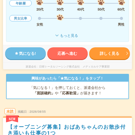
年齢層
20代
30代
40代
50代
60代
男女比率
女性
男性
もっと見る
気になる!
応募へ進む
詳しく見る
派遣会社
日研トータルソーシング株式会社 メディカルケア事業部
興味があったら「★気になる！」をタップ！
「気になる！」を押しておくと、派遣会社から
「面談確約」
や
「応募歓迎」
が届きます！
未読
掲載日
2026/08/05
NEW
【オープニング募集】おばあちゃんのお散歩付
き添いも仕事の1つ