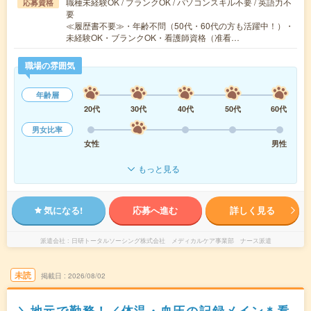
職種未経験OK / ブランクOK / パソコンスキル不要 / 英語力不
応募資格
要
≪履歴書不要≫・年齢不問（50代・60代の方も活躍中！）・
未経験OK・ブランクOK・看護師資格（准看…
職場の雰囲気
年齢層
20代
30代
40代
50代
60代
男女比率
女性
男性
もっと見る
気になる!
応募へ進む
詳しく見る
派遣会社
日研トータルソーシング株式会社 メディカルケア事業部 ナース派遣
未読
掲載日
2026/08/02
＼地元で勤務！／体温・血圧の記録メイン＊看