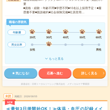
要
■資格・経験・年齢不問■学歴不問■10名以上採用予定！■履
歴書不要■面談確約■社会保険完備■社員登用…
職場の雰囲気
年齢層
20代
30代
40代
50代
60代
男女比率
女性
男性
もっと見る
気になる!
応募へ進む
詳しく見る
派遣会社
日研トータルソーシング株式会社 メディカルケア事業部
未読
掲載日
2026/08/05
NEW
≪最短3日後開始OK！≫体温・血圧の記録メイ