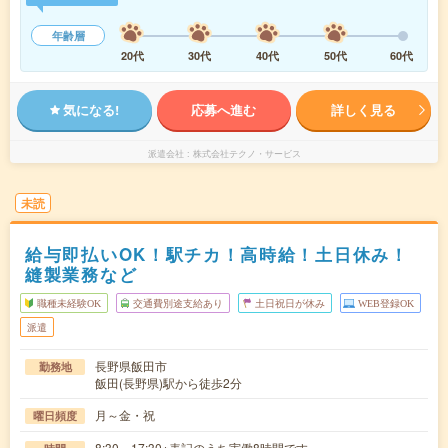
年齢層
20代
30代
40代
50代
60代
気になる!
応募へ進む
詳しく見る
派遣会社
株式会社テクノ・サービス
未読
給与即払いOK！駅チカ！高時給！土日休み！
縫製業務など
職種未経験OK
交通費別途支給あり
土日祝日が休み
WEB登録OK
派遣
長野県飯田市
勤務地
飯田(長野県)駅から徒歩2分
月～金・祝
曜日頻度
8:30～17:30※表記のうち実働8時間です。