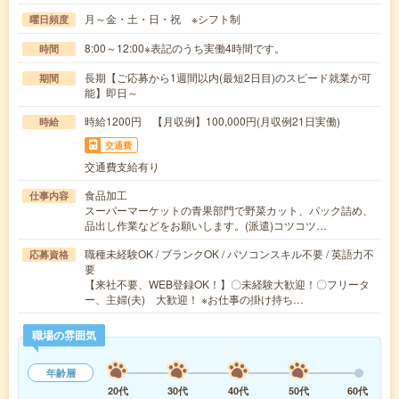
月～金・土・日・祝 ※シフト制
曜日頻度
8:00～12:00※表記のうち実働4時間です。
時間
長期【ご応募から1週間以内(最短2日目)のスピード就業が可
期間
能】即日～
時給1200円 【月収例】100,000円(月収例21日実働)
時給
交通費
交通費支給有り
食品加工
仕事内容
スーパーマーケットの青果部門で野菜カット、パック詰め、
品出し作業などをお願いします。(派遣)コツコツ…
職種未経験OK / ブランクOK / パソコンスキル不要 / 英語力不
応募資格
要
【来社不要、WEB登録OK！】〇未経験大歓迎！〇フリータ
ー、主婦(夫) 大歓迎！ ※お仕事の掛け持ち…
職場の雰囲気
年齢層
20代
30代
40代
50代
60代