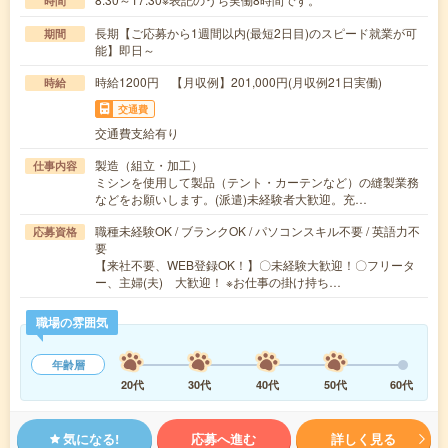
時間
長期【ご応募から1週間以内(最短2日目)のスピード就業が可
期間
能】即日～
時給1200円 【月収例】201,000円(月収例21日実働)
時給
交通費
交通費支給有り
製造（組立・加工）
仕事内容
ミシンを使用して製品（テント・カーテンなど）の縫製業務
などをお願いします。(派遣)未経験者大歓迎。充…
職種未経験OK / ブランクOK / パソコンスキル不要 / 英語力不
応募資格
要
【来社不要、WEB登録OK！】〇未経験大歓迎！〇フリータ
ー、主婦(夫) 大歓迎！ ※お仕事の掛け持ち…
職場の雰囲気
年齢層
20代
30代
40代
50代
60代
気になる!
応募へ進む
詳しく見る