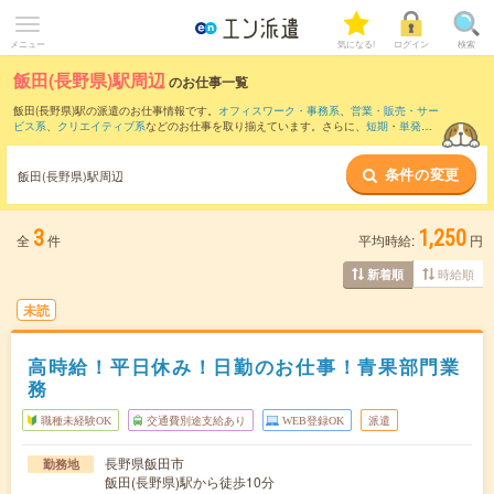
メニュー
気になる!
ログイン
検索
飯田(長野県)駅周辺
のお仕事一覧
飯田(長野県)駅の派遣のお仕事情報です。
オフィスワーク・事務系
、
営業・販売・サー
ビス系
、
クリエイティブ系
などのお仕事を取り揃えています。さらに、
短期
・
単発
な
どの期間や、
職種未経験OK
などのこだわり条件で絞り込んでいただけます。
条件の変更
また、
時又駅
・
天竜峡駅
・
伊那大島駅
・
川路駅
・
駄科駅
など近隣駅のお仕事もご確認
飯田(長野県)駅周辺
いただけます。
3
1,250
全
件
平均時給:
円
時給順
新着順
未読
高時給！平日休み！日勤のお仕事！青果部門業
務
職種未経験OK
交通費別途支給あり
WEB登録OK
派遣
長野県飯田市
勤務地
飯田(長野県)駅から徒歩10分