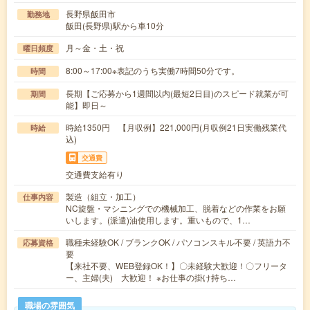
長野県飯田市
勤務地
飯田(長野県)駅から車10分
月～金・土・祝
曜日頻度
8:00～17:00※表記のうち実働7時間50分です。
時間
長期【ご応募から1週間以内(最短2日目)のスピード就業が可
期間
能】即日～
時給1350円 【月収例】221,000円(月収例21日実働残業代
時給
込)
交通費
交通費支給有り
製造（組立・加工）
仕事内容
NC旋盤・マシニングでの機械加工、脱着などの作業をお願
いします。(派遣)油使用します。重いもので、1…
職種未経験OK / ブランクOK / パソコンスキル不要 / 英語力不
応募資格
要
【来社不要、WEB登録OK！】〇未経験大歓迎！〇フリータ
ー、主婦(夫) 大歓迎！ ※お仕事の掛け持ち…
職場の雰囲気