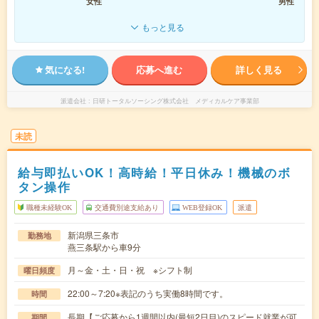
女性
男性
もっと見る
気になる!
応募へ進む
詳しく見る
派遣会社
日研トータルソーシング株式会社 メディカルケア事業部
未読
給与即払いOK！高時給！平日休み！機械のボ
タン操作
職種未経験OK
交通費別途支給あり
WEB登録OK
派遣
新潟県三条市
勤務地
燕三条駅から車9分
月～金・土・日・祝 ※シフト制
曜日頻度
22:00～7:20※表記のうち実働8時間です。
時間
長期【ご応募から1週間以内(最短2日目)のスピード就業が可
期間