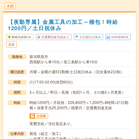
未読
【夜勤専属】金属工具の加工～梱包！時給
1200円／土日祝休み
職種未経験OK
交通費別途支給あり
土日祝日が休み
WEB登録OK
派遣
新潟県燕市
勤務地
西燕駅から車10分／燕三条駅から車10分
月曜～金曜の週5日勤務/土日祝日休み（完全週休2日制）
曜日頻度
(1)17:00-02:00(休憩60分)
時間
3ヶ月以上／即日～長期（初回1ヶ月、その後2ヶ月更新）
期間
時給1200円／月収例：226,800円＝1,200円×8時間×21日勤
時給
務＋深夜手当25,200円／残業代・交通費別途支給
交通費
実費支給／当社規定あり。
製造（組立・加工）
仕事内容
＼金属工具の加工作業／「マシンにセット」「バリ取り」