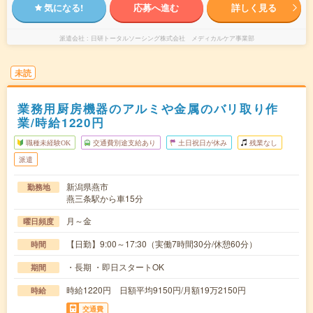
気になる!
応募へ進む
詳しく見る
派遣会社
日研トータルソーシング株式会社 メディカルケア事業部
未読
業務用厨房機器のアルミや金属のバリ取り作
業/時給1220円
職種未経験OK
交通費別途支給あり
土日祝日が休み
残業なし
派遣
新潟県燕市
勤務地
燕三条駅から車15分
月～金
曜日頻度
【日勤】9:00～17:30（実働7時間30分/休憩60分）
時間
・長期 ・即日スタートOK
期間
時給1220円 日額平均9150円/月額19万2150円
時給
交通費