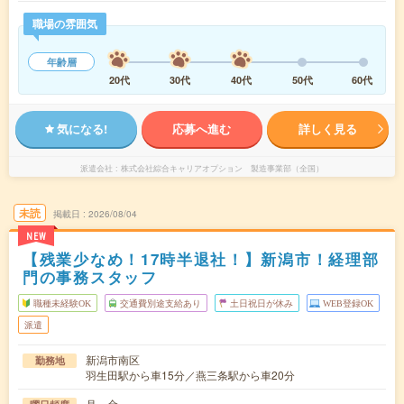
職場の雰囲気
年齢層
20代
30代
40代
50代
60代
気になる!
応募へ進む
詳しく見る
派遣会社
株式会社綜合キャリアオプション 製造事業部（全国）
未読
掲載日
2026/08/04
NEW
【残業少なめ！17時半退社！】新潟市！経理部
門の事務スタッフ
職種未経験OK
交通費別途支給あり
土日祝日が休み
WEB登録OK
派遣
新潟市南区
勤務地
羽生田駅から車15分／燕三条駅から車20分
月～金