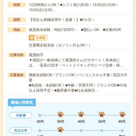
1日5時間からOK！■シフト例(1)8:00～13:00(2)10:00～
時間
15:00(3)12:00…
【現在も積極採用中！急募！】■2カ月～
期間
無資格未経験：時給1200円～ ■週払いOK ■扶養内OK
時給
交通費
交通費全額支給（ガソリン代もOK！）
看護助手
仕事内容
▼病院の一般病棟にて看護師さんのサポート！具体的に
は、・器具の洗浄・ベットメイキングやシーツ交換・移…
職種未経験OK / ブランクOK / パソコンスキル不要 / 英語力不
応募資格
要
■無資格・未経験OK！■年齢・学歴不問！ブランクOK!■10名
以上採用予定！■履歴書不要■社会保険完…
職場の雰囲気
年齢層
20代
30代
40代
50代
60代
男女比率