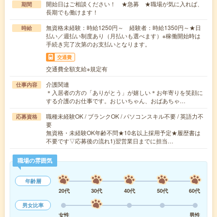
開始日はご相談ください！ ★急募 ★職場が気に入れば、
期間
長期でも働けます！
無資格未経験：時給1250円～ 経験者：時給1350円～★日
時給
払い／週払い制度あり（月払いも選べます）※稼働開始時は
手続き完了次第のお支払いとなります。
交通費
交通費全額支給※規定有
介護関連
仕事内容
＊入居者の方の「ありがとう」が嬉しい＊お年寄りを笑顔に
する介護のお仕事です。おじいちゃん、おばあちゃ…
職種未経験OK / ブランクOK / パソコンスキル不要 / 英語力不
応募資格
要
無資格・未経験OK年齢不問★10名以上採用予定★履歴書は
不要です▽応募後の流れ1)翌営業日までに担当…
職場の雰囲気
年齢層
20代
30代
40代
50代
60代
男女比率
女性
男性