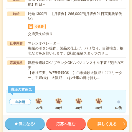
能】即日～
時給1300円 【月収例】266,000円(月収例21日実働残業代
時給
込)
交通費
交通費支給有り
マシンオペレーター
仕事内容
機械のボタン操作、製品の仕上げ、バリ取り、目視検査、梱
包などをお願いします。(派遣)先輩スタッフのサ…
職種未経験OK / ブランクOK / パソコンスキル不要 / 英語力不
応募資格
要
【来社不要、WEB登録OK！】〇未経験大歓迎！〇フリータ
ー、主婦(夫) 大歓迎！ ※お仕事の掛け持ち…
職場の雰囲気
年齢層
20代
30代
40代
50代
60代
気になる!
応募へ進む
詳しく見る