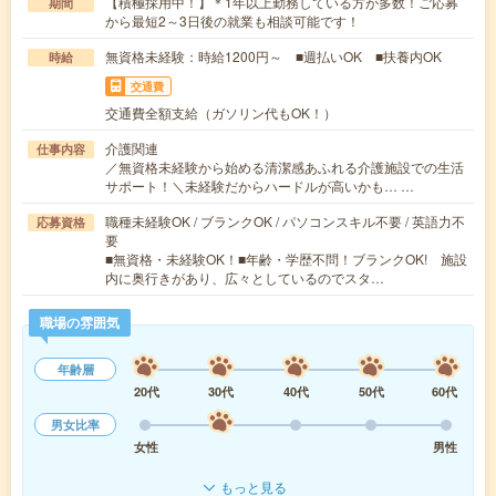
【積極採用中！】＊1年以上勤務している方が多数！ご応募
期間
から最短2～3日後の就業も相談可能です！
無資格未経験：時給1200円～ ■週払いOK ■扶養内OK
時給
交通費
交通費全額支給（ガソリン代もOK！）
介護関連
仕事内容
／無資格未経験から始める清潔感あふれる介護施設での生活
サポート！＼未経験だからハードルが高いかも… …
職種未経験OK / ブランクOK / パソコンスキル不要 / 英語力不
応募資格
要
■無資格・未経験OK！■年齢・学歴不問！ブランクOK! 施設
内に奥行きがあり、広々としているのでスタ…
職場の雰囲気
年齢層
20代
30代
40代
50代
60代
男女比率
女性
男性
もっと見る