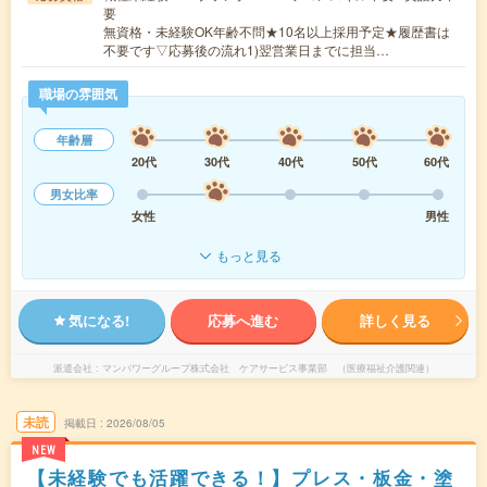
要
無資格・未経験OK年齢不問★10名以上採用予定★履歴書は
不要です▽応募後の流れ1)翌営業日までに担当…
職場の雰囲気
年齢層
20代
30代
40代
50代
60代
男女比率
女性
男性
もっと見る
気になる!
応募へ進む
詳しく見る
派遣会社
マンパワーグループ株式会社 ケアサービス事業部 （医療福祉介護関連）
未読
掲載日
2026/08/05
NEW
【未経験でも活躍できる！】プレス・板金・塗