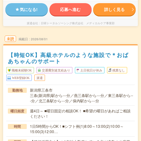
気になる!
応募へ進む
詳しく見る
派遣会社
日研トータルソーシング株式会社 メディカルケア事業部
未読
掲載日
2026/08/01
【時短OK】高級ホテルのような施設で＊おば
あちゃんのサポート
職種未経験OK
交通費別途支給あり
土日祝日が休み
残業なし
WEB登録OK
派遣
新潟県三条市
勤務地
三条(新潟県)駅から---分／燕三条駅から---分／東三条駅から--
-分／北三条駅から---分／保内駅から---分
週4日～ ■曜日固定の相談OK！ ■希望の曜日があればご相談
曜日頻度
ください！
1日5時間からOK！■シフト例(1)8:00～13:00(2)10:00～
時間
15:00(3)12:00…