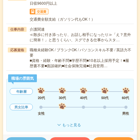
日収9600円以上
交通費
交通費全額支給（ガソリン代もOK！）
介護関連
仕事内容
≪散歩に付き添ったり、お話し相手になったり≫「え？意外
に簡単！」と思うくらい、スグできる仕事からスタ…
職種未経験OK / ブランクOK / パソコンスキル不要 / 英語力不
応募資格
要
■資格・経験・年齢不問■学歴不問■10名以上採用予定！■履
歴書不要■面談確約■社会保険完備■社員登用…
職場の雰囲気
年齢層
20代
30代
40代
50代
60代
男女比率
女性
男性
もっと見る