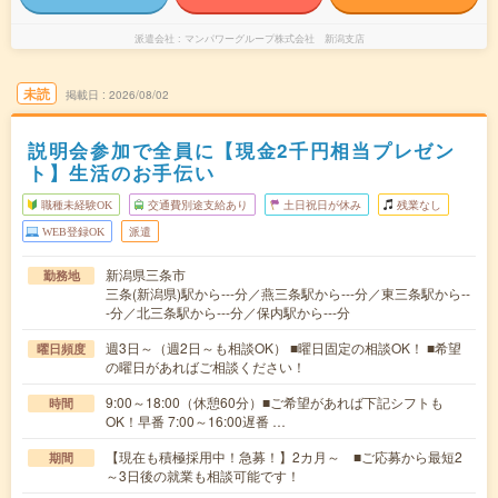
派遣会社
マンパワーグループ株式会社 新潟支店
未読
掲載日
2026/08/02
説明会参加で全員に【現金2千円相当プレゼン
ト】生活のお手伝い
職種未経験OK
交通費別途支給あり
土日祝日が休み
残業なし
WEB登録OK
派遣
新潟県三条市
勤務地
三条(新潟県)駅から---分／燕三条駅から---分／東三条駅から--
-分／北三条駅から---分／保内駅から---分
週3日～（週2日～も相談OK） ■曜日固定の相談OK！ ■希望
曜日頻度
の曜日があればご相談ください！
9:00～18:00（休憩60分）■ご希望があれば下記シフトも
時間
OK！早番 7:00～16:00遅番 …
【現在も積極採用中！急募！】2カ月～ ■ご応募から最短2
期間
～3日後の就業も相談可能です！