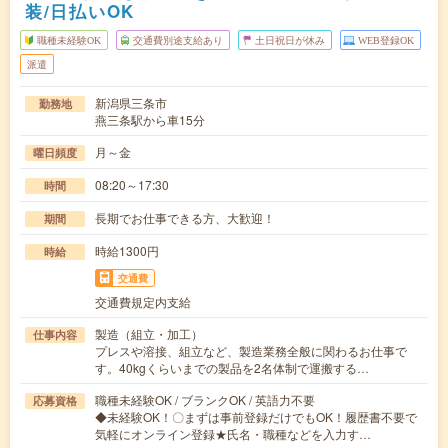
装/日払いOK
職種未経験OK
交通費別途支給あり
土日祝日が休み
WEB登録OK
派遣
新潟県三条市
勤務地
燕三条駅から車15分
月～金
曜日頻度
08:20～17:30
時間
長期でお仕事できる方、大歓迎！
期間
時給1300円
時給
交通費
交通費規定内支給
製造（組立・加工）
仕事内容
プレスや溶接、組立など、製造業務全般に関わるお仕事で
す。40kgくらいまでの製品を2名体制で運搬する…
職種未経験OK / ブランクOK / 英語力不要
応募資格
◆未経験OK！〇まずは事前登録だけでもOK！履歴書不要で
気軽にオンライン登録★氏名・職種などを入力す…