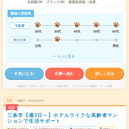
未経験OK・ブランクOK・看護師資格（准看…
職場の雰囲気
年齢層
20代
30代
40代
50代
60代
男女比率
女性
男性
もっと見る
気になる!
応募へ進む
詳しく見る
派遣会社
日研トータルソーシング株式会社 メディカルケア事業部 ナース派遣
未読
掲載日
2026/08/05
NEW
三条市【週3日～】ホテルライクな高齢者マン
ションで生活サポート