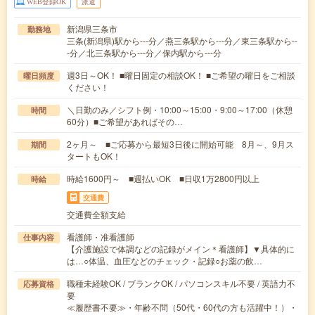
WEB登録OK
派遣
新潟県三条市
勤務地
三条(新潟県)駅から---分／燕三条駅から---分／東三条駅から--
-分／北三条駅から---分／保内駅から---分
週3日～OK！ ■曜日固定の相談OK！ ■ご希望の曜日をご相談
曜日頻度
ください！
＼日勤のみ／シフト例・10:00～15:00・9:00～17:00（休憩
時間
60分）■ご希望があればその…
2ヶ月～ ■ご応募から最短3日後に開始可能 8月～、9月ス
期間
タートもOK！
時給1600円～ ■週払いOK ■日収1万2800円以上
時給
交通費
交通費全額支給
看護師・准看護師
仕事内容
【介護施設で体調などの記録がメイン＊看護師】▼具体的に
は…○体温、血圧などのチェック・記録○お薬の飲…
職種未経験OK / ブランクOK / パソコンスキル不要 / 英語力不
応募資格
要
≪履歴書不要≫・年齢不問（50代・60代の方も活躍中！）・