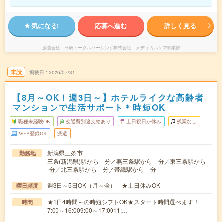
気になる!
応募へ進む
詳しく見る
派遣会社
日研トータルソーシング株式会社 メディカルケア事業部
未読
掲載日
2026/07/31
【8月～OK！週3日～】ホテルライクな高齢者
マンションで生活サポート＊時短OK
職種未経験OK
交通費別途支給あり
土日祝日が休み
残業なし
WEB登録OK
派遣
新潟県三条市
勤務地
三条(新潟県)駅から---分／燕三条駅から---分／東三条駅から--
-分／北三条駅から---分／帯織駅から---分
週3日～5日OK（月～金） ★土日休みOK
曜日頻度
★1日4時間～の時短シフトOK★スタート時間選べます！
時間
7:00～16:009:00～17:0011:…