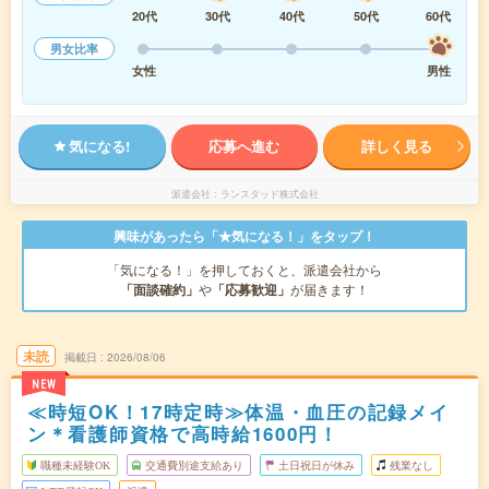
20代
30代
40代
50代
60代
男女比率
女性
男性
気になる!
応募へ進む
詳しく見る
派遣会社
ランスタッド株式会社
興味があったら「★気になる！」をタップ！
「気になる！」を押しておくと、派遣会社から
「面談確約」
や
「応募歓迎」
が届きます！
未読
掲載日
2026/08/06
NEW
≪時短OK！17時定時≫体温・血圧の記録メイ
ン＊看護師資格で高時給1600円！
職種未経験OK
交通費別途支給あり
土日祝日が休み
残業なし