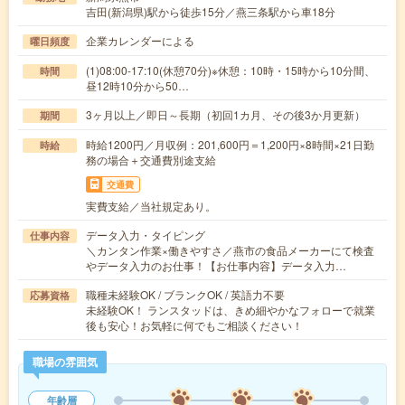
吉田(新潟県)駅から徒歩15分／燕三条駅から車18分
企業カレンダーによる
曜日頻度
(1)08:00-17:10(休憩70分)※休憩：10時・15時から10分間、
時間
昼12時10分から50…
3ヶ月以上／即日～長期（初回1カ月、その後3か月更新）
期間
時給1200円／月収例：201,600円＝1,200円×8時間×21日勤
時給
務の場合＋交通費別途支給
交通費
実費支給／当社規定あり。
データ入力・タイピング
仕事内容
＼カンタン作業×働きやすさ／燕市の食品メーカーにて検査
やデータ入力のお仕事！【お仕事内容】データ入力…
職種未経験OK / ブランクOK / 英語力不要
応募資格
未経験OK！ ランスタッドは、きめ細やかなフォローで就業
後も安心！お気軽に何でもご相談ください！
職場の雰囲気
年齢層