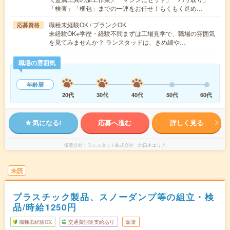
「検査」「梱包」までの一連をお任せ！もくもく進め…
職種未経験OK / ブランクOK
応募資格
未経験OK※学歴・経験不問まずは工場見学で、職場の雰囲気
を見てみませんか？ ランスタッドは、きめ細や…
職場の雰囲気
年齢層
20代
30代
40代
50代
60代
気になる!
応募へ進む
詳しく見る
派遣会社
ランスタッド株式会社 北日本エリア
未読
プラスチック製品、スノーダンプ等の組立・検
品/時給1250円
職種未経験OK
交通費別途支給あり
派遣