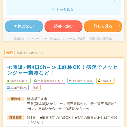
もっと見る
気になる!
応募へ進む
詳しく見る
派遣会社
マンパワーグループ株式会社 ケアサービス事業部 （医療福祉介護関連）
未読
掲載日
2026/07/31
≪時短×週4日5h～≫未経験OK！病院でメッセ
ンジャー業務など！
職種未経験OK
交通費別途支給あり
土日祝日が休み
残業なし
WEB登録OK
派遣
新潟県三条市
勤務地
三条(新潟県)駅から---分／燕三条駅から---分／東三条駅から--
-分／北三条駅から---分／保内駅から---分
週4日～ ■曜日固定の相談OK！ ■希望の曜日があればご相談
曜日頻度
ください！