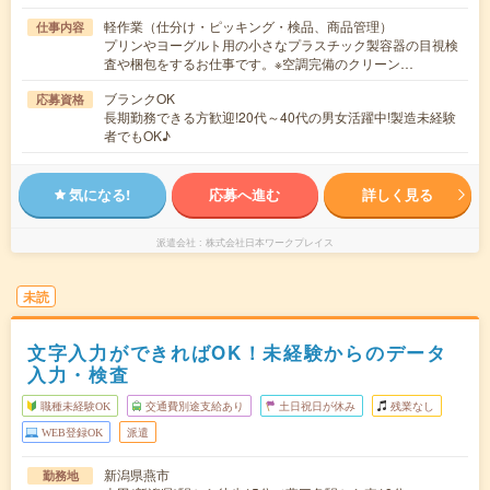
軽作業（仕分け・ピッキング・検品、商品管理）
仕事内容
プリンやヨーグルト用の小さなプラスチック製容器の目視検
査や梱包をするお仕事です。※空調完備のクリーン…
ブランクOK
応募資格
長期勤務できる方歓迎!20代～40代の男女活躍中!製造未経験
者でもOK♪
気になる!
応募へ進む
詳しく見る
派遣会社
株式会社日本ワークプレイス
未読
文字入力ができればOK！未経験からのデータ
入力・検査
職種未経験OK
交通費別途支給あり
土日祝日が休み
残業なし
WEB登録OK
派遣
新潟県燕市
勤務地