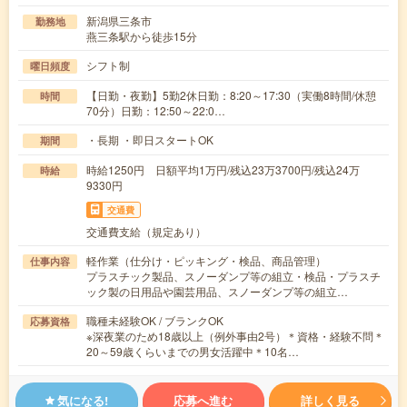
新潟県三条市
勤務地
燕三条駅から徒歩15分
シフト制
曜日頻度
【日勤・夜勤】5勤2休日勤：8:20～17:30（実働8時間/休憩
時間
70分）日勤：12:50～22:0…
・長期 ・即日スタートOK
期間
時給1250円 日額平均1万円/残込23万3700円/残込24万
時給
9330円
交通費
交通費支給（規定あり）
軽作業（仕分け・ピッキング・検品、商品管理）
仕事内容
プラスチック製品、スノーダンプ等の組立・検品・プラスチ
ック製の日用品や園芸用品、スノーダンプ等の組立…
職種未経験OK / ブランクOK
応募資格
※深夜業のため18歳以上（例外事由2号）＊資格・経験不問＊
20～59歳くらいまでの男女活躍中＊10名…
気になる!
応募へ進む
詳しく見る