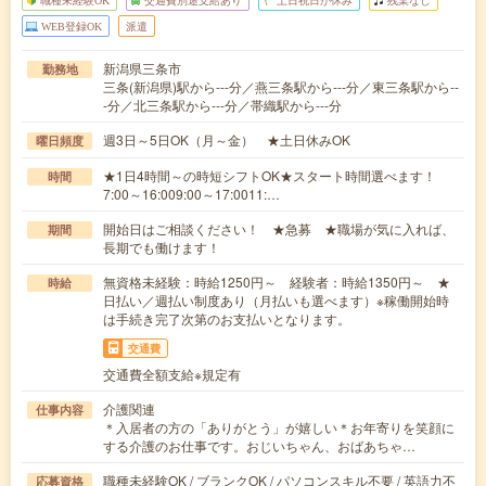
職種未経験OK
交通費別途支給あり
土日祝日が休み
残業なし
WEB登録OK
派遣
新潟県三条市
勤務地
三条(新潟県)駅から---分／燕三条駅から---分／東三条駅から--
-分／北三条駅から---分／帯織駅から---分
週3日～5日OK（月～金） ★土日休みOK
曜日頻度
★1日4時間～の時短シフトOK★スタート時間選べます！
時間
7:00～16:009:00～17:0011:…
開始日はご相談ください！ ★急募 ★職場が気に入れば、
期間
長期でも働けます！
無資格未経験：時給1250円～ 経験者：時給1350円～ ★
時給
日払い／週払い制度あり（月払いも選べます）※稼働開始時
は手続き完了次第のお支払いとなります。
交通費
交通費全額支給※規定有
介護関連
仕事内容
＊入居者の方の「ありがとう」が嬉しい＊お年寄りを笑顔に
する介護のお仕事です。おじいちゃん、おばあちゃ…
職種未経験OK / ブランクOK / パソコンスキル不要 / 英語力不
応募資格