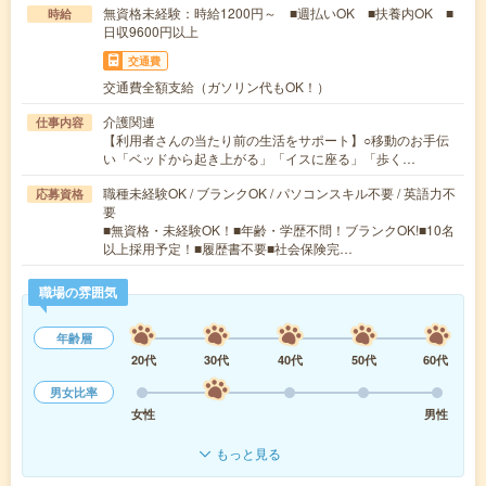
無資格未経験：時給1200円～ ■週払いOK ■扶養内OK ■
時給
日収9600円以上
交通費
交通費全額支給（ガソリン代もOK！）
介護関連
仕事内容
【利用者さんの当たり前の生活をサポート】○移動のお手伝
い「ベッドから起き上がる」「イスに座る」「歩く…
職種未経験OK / ブランクOK / パソコンスキル不要 / 英語力不
応募資格
要
■無資格・未経験OK！■年齢・学歴不問！ブランクOK!■10名
以上採用予定！■履歴書不要■社会保険完…
職場の雰囲気
年齢層
20代
30代
40代
50代
60代
男女比率
女性
男性
もっと見る