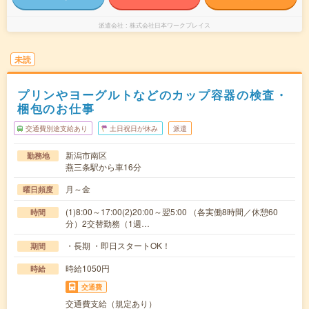
派遣会社
株式会社日本ワークプレイス
未読
プリンやヨーグルトなどのカップ容器の検査・
梱包のお仕事
交通費別途支給あり
土日祝日が休み
派遣
新潟市南区
勤務地
燕三条駅から車16分
月～金
曜日頻度
(1)8:00～17:00(2)20:00～翌5:00 （各実働8時間／休憩60
時間
分）2交替勤務（1週…
・長期 ・即日スタートOK！
期間
時給1050円
時給
交通費
交通費支給（規定あり）