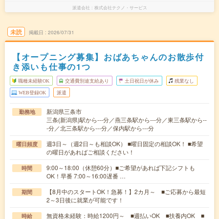
派遣会社
株式会社テクノ・サービス
未読
掲載日
2026/07/31
【オープニング募集】おばあちゃんのお散歩付
き添いも仕事の1つ
職種未経験OK
交通費別途支給あり
土日祝日が休み
残業なし
WEB登録OK
派遣
新潟県三条市
勤務地
三条(新潟県)駅から---分／燕三条駅から---分／東三条駅から--
-分／北三条駅から---分／保内駅から---分
週3日～（週2日～も相談OK） ■曜日固定の相談OK！ ■希望
曜日頻度
の曜日があればご相談ください！
9:00～18:00（休憩60分）■ご希望があれば下記シフトも
時間
OK！早番 7:00～16:00遅番 …
【8月中のスタートOK！急募！】2カ月～ ■ご応募から最短
期間
2～3日後に就業が可能です！
無資格未経験：時給1200円～ ■週払いOK ■扶養内OK ■
時給