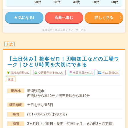
20代
30代
40代
50代
60代
気になる!
応募へ進む
詳しく見る
派遣会社
株式会社テクノ・サービス
未読
【土日休み】接客ゼロ！刃物加工などの工場ワ
ーク｜ひとり時間を大切にできる
職種未経験OK
交通費別途支給あり
土日祝日が休み
WEB登録OK
派遣
新潟県燕市
勤務地
西燕駅から車10分／燕三条駅から車10分
土日を含む週5日
曜日頻度
(1)17:00-02:00(休憩60分)
時間
3ヶ月以上／即日～長期（初回1ヶ月、その後2ヶ月更新）
期間