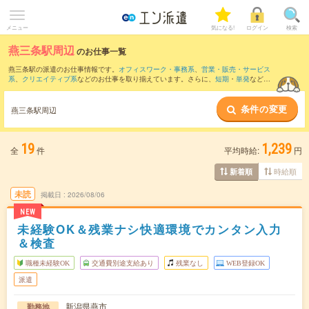
メニュー
気になる!
ログイン
検索
燕三条駅周辺
のお仕事一覧
燕三条駅の派遣のお仕事情報です。
オフィスワーク・事務系
、
営業・販売・サービス
系
、
クリエイティブ系
などのお仕事を取り揃えています。さらに、
短期
・
単発
などの
期間や、
職種未経験OK
などのこだわり条件で絞り込んでいただけます。
条件の変更
また、
見附駅
・
分水駅
・
三条(新潟県)駅
・
吉田(新潟県)駅
・
東三条駅
など近隣駅のお仕
燕三条駅周辺
事もご確認いただけます。
19
1,239
全
件
平均時給:
円
時給順
新着順
未読
掲載日
2026/08/06
NEW
未経験OK＆残業ナシ快適環境でカンタン入力
＆検査
職種未経験OK
交通費別途支給あり
残業なし
WEB登録OK
派遣
新潟県燕市
勤務地