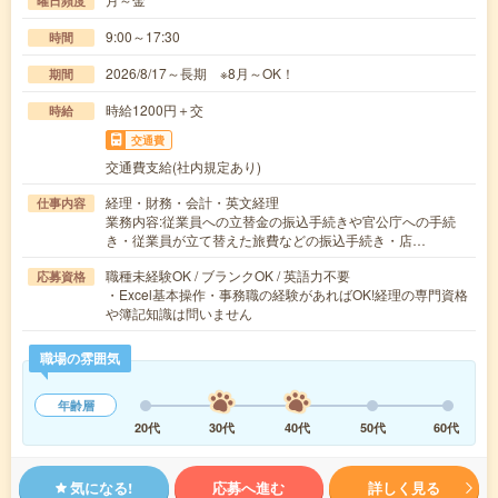
曜日頻度
9:00～17:30
時間
2026/8/17～長期 ※8月～OK！
期間
時給1200円＋交
時給
交通費
交通費支給(社内規定あり)
経理・財務・会計・英文経理
仕事内容
業務内容:従業員への立替金の振込手続きや官公庁への手続
き・従業員が立て替えた旅費などの振込手続き・店…
職種未経験OK / ブランクOK / 英語力不要
応募資格
・Excel基本操作・事務職の経験があればOK!経理の専門資格
や簿記知識は問いません
職場の雰囲気
年齢層
20代
30代
40代
50代
60代
気になる!
応募へ進む
詳しく見る