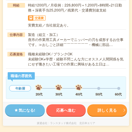
時給1200円／月収例：226,800円＝1,200円×8時間×21日勤
時給
務＋深夜手当25,200円／残業代・交通費別途支給
交通費
実費支給／当社規定あり。
製造（組立・加工）
仕事内容
燕市の作業用工具メーカーでニッパーの刃を成形するお仕事
です。≫おしごと詳細￣￣￣￣￣￣￣・機械に部品…
職種未経験OK / ブランクOK
応募資格
未経験OK※学歴・経験不問こんな方にオススメ人間関係を気
にせず働きたい工場での作業に興味がある土日は…
職場の雰囲気
年齢層
20代
30代
40代
50代
60代
気になる!
応募へ進む
詳しく見る
派遣会社
ランスタッド株式会社 北日本エリア