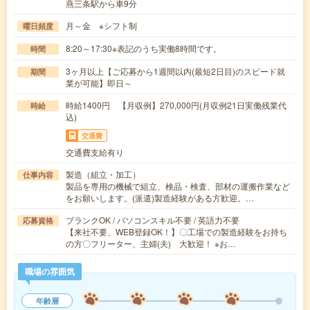
燕三条駅から車9分
月～金 ※シフト制
曜日頻度
8:20～17:30※表記のうち実働8時間です。
時間
3ヶ月以上【ご応募から1週間以内(最短2日目)のスピード就
期間
業が可能】即日～
時給1400円 【月収例】270,000円(月収例21日実働残業代
時給
込)
交通費
交通費支給有り
製造（組立・加工）
仕事内容
製品を専用の機械で組立、検品・検査、部材の運搬作業など
をお願いします。(派遣)製造経験がある方歓迎。…
ブランクOK / パソコンスキル不要 / 英語力不要
応募資格
【来社不要、WEB登録OK！】〇工場での製造経験をお持ち
の方〇フリーター、主婦(夫) 大歓迎！ ※お…
職場の雰囲気
年齢層