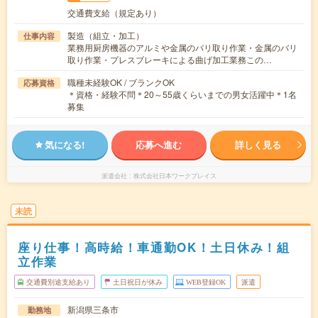
交通費支給（規定あり）
製造（組立・加工）
仕事内容
業務用厨房機器のアルミや金属のバリ取り作業・金属のバリ
取り作業・プレスブレーキによる曲げ加工業務この…
職種未経験OK / ブランクOK
応募資格
＊資格・経験不問＊20～55歳くらいまでの男女活躍中＊1名
募集
気になる!
応募へ進む
詳しく見る
派遣会社
株式会社日本ワークプレイス
未読
座り仕事！高時給！車通勤OK！土日休み！組
立作業
交通費別途支給あり
土日祝日が休み
WEB登録OK
派遣
新潟県三条市
勤務地