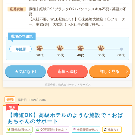
職種未経験OK / ブランクOK / パソコンスキル不要 / 英語力不
応募資格
要
【来社不要、WEB登録OK！】〇未経験大歓迎！〇フリータ
ー、主婦(夫) 大歓迎！ ※お仕事の掛け持ち…
職場の雰囲気
年齢層
20代
30代
40代
50代
60代
気になる!
応募へ進む
詳しく見る
派遣会社
株式会社テクノ・サービス
未読
掲載日
2026/08/06
NEW
【時短OK】高級ホテルのような施設で＊おば
あちゃんのサポート
職種未経験OK
交通費別途支給あり
土日祝日が休み
残業なし