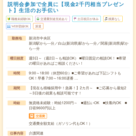
説明会参加で全員に【現金2千円相当プレゼン
ト】生活のお手伝い
職種未経験OK
交通費別途支給あり
土日祝日が休み
残業なし
WEB登録OK
派遣
新潟市中央区
勤務地
新潟駅から---分／白山(新潟県)駅から---分／関屋(新潟県)駅か
ら---分
週3日～（週2日～も相談OK） ■曜日固定の相談OK！ ■希望
曜日頻度
の曜日があればご相談ください！
9:00～18:00（休憩60分）■ご希望があれば下記シフトも
時間
OK！早番 7:00～16:00遅番 …
【現在も積極採用中！急募！】2カ月～ ■ご応募から最短2
期間
～3日後の就業も相談可能です！
無資格未経験：時給1200円～ ■週払いOK ■扶養内OK ■
時給
日収9600円以上
交通費
交通費全額支給（ガソリン代もOK！）
介護関連
仕事内容