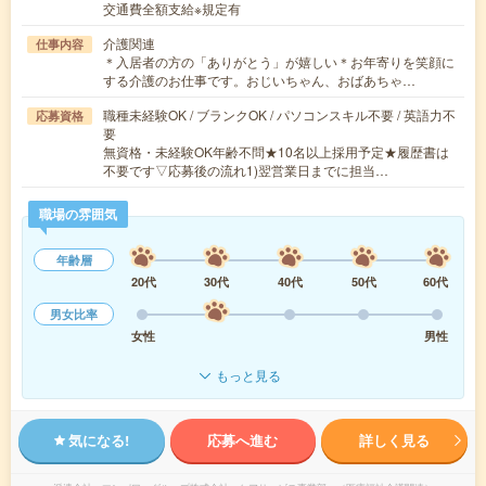
交通費全額支給※規定有
介護関連
仕事内容
＊入居者の方の「ありがとう」が嬉しい＊お年寄りを笑顔に
する介護のお仕事です。おじいちゃん、おばあちゃ…
職種未経験OK / ブランクOK / パソコンスキル不要 / 英語力不
応募資格
要
無資格・未経験OK年齢不問★10名以上採用予定★履歴書は
不要です▽応募後の流れ1)翌営業日までに担当…
職場の雰囲気
年齢層
20代
30代
40代
50代
60代
男女比率
女性
男性
もっと見る
気になる!
応募へ進む
詳しく見る