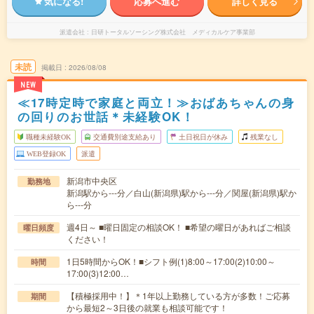
気になる!
応募へ進む
詳しく見る
派遣会社
日研トータルソーシング株式会社 メディカルケア事業部
未読
掲載日
2026/08/08
NEW
≪17時定時で家庭と両立！≫おばあちゃんの身
の回りのお世話＊未経験OK！
職種未経験OK
交通費別途支給あり
土日祝日が休み
残業なし
WEB登録OK
派遣
新潟市中央区
勤務地
新潟駅から---分／白山(新潟県)駅から---分／関屋(新潟県)駅か
ら---分
週4日～ ■曜日固定の相談OK！ ■希望の曜日があればご相談
曜日頻度
ください！
1日5時間からOK！■シフト例(1)8:00～17:00(2)10:00～
時間
17:00(3)12:00…
【積極採用中！】＊1年以上勤務している方が多数！ご応募
期間
から最短2～3日後の就業も相談可能です！