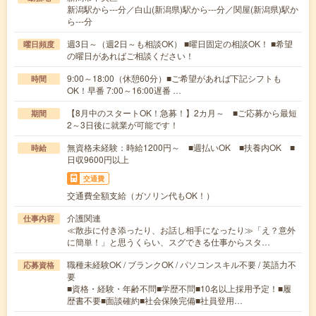
新潟駅から---分／白山(新潟県)駅から---分／関屋(新潟県)駅か
ら---分
週3日～（週2日～も相談OK） ■曜日固定の相談OK！ ■希望
曜日頻度
の曜日があればご相談ください！
9:00～18:00（休憩60分）■ご希望があれば下記シフトも
時間
OK！早番 7:00～16:00遅番 …
【8月中のスタートOK！急募！】2カ月～ ■ご応募から最短
期間
2～3日後に就業が可能です！
無資格未経験：時給1200円～ ■週払いOK ■扶養内OK ■
時給
日収9600円以上
交通費
交通費全額支給（ガソリン代もOK！）
介護関連
仕事内容
≪散歩に付き添ったり、お話し相手になったり≫「え？意外
に簡単！」と思うくらい、スグできる仕事からスタ…
職種未経験OK / ブランクOK / パソコンスキル不要 / 英語力不
応募資格
要
■資格・経験・年齢不問■学歴不問■10名以上採用予定！■履
歴書不要■面談確約■社会保険完備■社員登用…