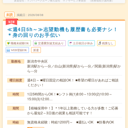
派遣会社
マンパワーグループ株式会社 ケアサービス事業部 （医療福祉介護関連）
未読
掲載日
2026/08/08
NEW
≪週4日5h～≫志望動機も履歴書も必要ナシ！
＊身の回りのお手伝い
職種未経験OK
交通費別途支給あり
土日祝日が休み
残業なし
WEB登録OK
派遣
新潟市中央区
勤務地
新潟駅から---分／白山(新潟県)駅から---分／関屋(新潟県)駅か
ら---分
週4日～ ■曜日固定の相談OK！ ■希望の曜日があればご相談
曜日頻度
ください！
1日5時間からOK！■シフト例(1)8:00～13:00(2)10:00～
時間
15:00(3)12:00…
【積極採用中！】＊1年以上勤務している方が多数！ご応募
期間
から最短2～3日後の就業も相談可能です！
無資格未経験：時給1200円～ ■週払いOK ■扶養内OK
時給