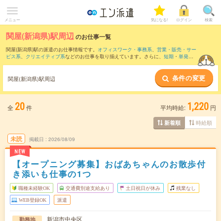
メニュー
気になる!
ログイン
検索
関屋(新潟県)駅周辺
のお仕事一覧
関屋(新潟県)駅の派遣のお仕事情報です。
オフィスワーク・事務系
、
営業・販売・サー
ビス系
、
クリエイティブ系
などのお仕事を取り揃えています。さらに、
短期
・
単発
な
どの期間や、
職種未経験OK
などのこだわり条件で絞り込んでいただけます。
条件の変更
また、
新潟駅
・
東新潟駅
・
越後石山駅
・
小針駅
・
白山(新潟県)駅
など近隣駅のお仕事も
関屋(新潟県)駅周辺
ご確認いただけます。
20
1,220
全
件
平均時給:
円
時給順
新着順
未読
掲載日
2026/08/09
NEW
【オープニング募集】おばあちゃんのお散歩付
き添いも仕事の1つ
職種未経験OK
交通費別途支給あり
土日祝日が休み
残業なし
WEB登録OK
派遣
新潟市中央区
勤務地