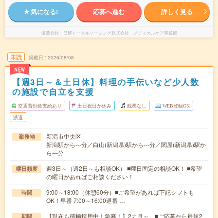
気になる!
応募へ進む
詳しく見る
派遣会社
日研トータルソーシング株式会社 メディカルケア事業部
未読
掲載日
2026/08/08
NEW
【週3日～＆土日休】料理の手伝いなど少人数
の施設で自立を支援
交通費別途支給あり
土日祝日が休み
残業なし
WEB登録OK
派遣
新潟市中央区
勤務地
新潟駅から---分／白山(新潟県)駅から---分／関屋(新潟県)駅か
ら---分
週3日～（週2日～も相談OK） ■曜日固定の相談OK！ ■希望
曜日頻度
の曜日があればご相談ください！
9:00～18:00（休憩60分）■ご希望があれば下記シフトも
時間
OK！早番 7:00～16:00遅番 …
【現在も積極採用中！急募！】2カ月～ ■ご応募から最短2
期間