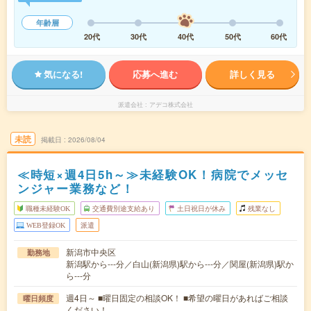
年齢層
20代
30代
40代
50代
60代
気になる!
応募へ進む
詳しく見る
派遣会社
アデコ株式会社
未読
掲載日
2026/08/04
≪時短×週4日5h～≫未経験OK！病院でメッセ
ンジャー業務など！
職種未経験OK
交通費別途支給あり
土日祝日が休み
残業なし
WEB登録OK
派遣
新潟市中央区
勤務地
新潟駅から---分／白山(新潟県)駅から---分／関屋(新潟県)駅か
ら---分
週4日～ ■曜日固定の相談OK！ ■希望の曜日があればご相談
曜日頻度
ください！