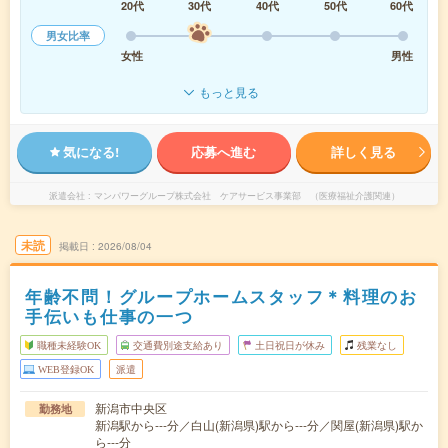
20代
30代
40代
50代
60代
男女比率
女性
男性
もっと見る
気になる!
応募へ進む
詳しく見る
派遣会社
マンパワーグループ株式会社 ケアサービス事業部 （医療福祉介護関連）
未読
掲載日
2026/08/04
年齢不問！グループホームスタッフ＊料理のお
手伝いも仕事の一つ
職種未経験OK
交通費別途支給あり
土日祝日が休み
残業なし
WEB登録OK
派遣
新潟市中央区
勤務地
新潟駅から---分／白山(新潟県)駅から---分／関屋(新潟県)駅か
ら---分