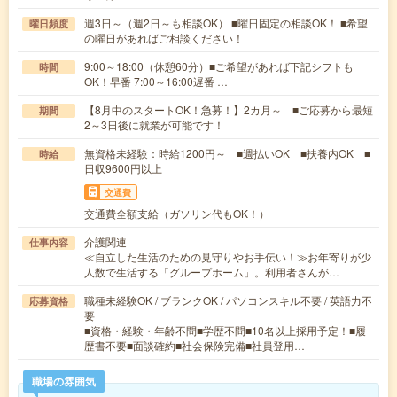
週3日～（週2日～も相談OK） ■曜日固定の相談OK！ ■希望
曜日頻度
の曜日があればご相談ください！
9:00～18:00（休憩60分）■ご希望があれば下記シフトも
時間
OK！早番 7:00～16:00遅番 …
【8月中のスタートOK！急募！】2カ月～ ■ご応募から最短
期間
2～3日後に就業が可能です！
無資格未経験：時給1200円～ ■週払いOK ■扶養内OK ■
時給
日収9600円以上
交通費
交通費全額支給（ガソリン代もOK！）
介護関連
仕事内容
≪自立した生活のための見守りやお手伝い！≫お年寄りが少
人数で生活する「グループホーム」。利用者さんが…
職種未経験OK / ブランクOK / パソコンスキル不要 / 英語力不
応募資格
要
■資格・経験・年齢不問■学歴不問■10名以上採用予定！■履
歴書不要■面談確約■社会保険完備■社員登用…
職場の雰囲気