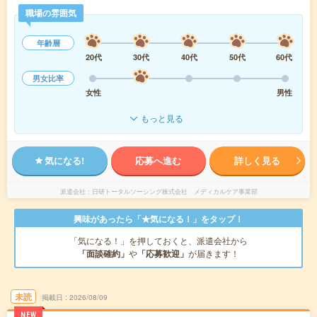
職場の雰囲気
年齢層
20代
30代
40代
50代
60代
男女比率
女性
男性
もっと見る
気になる!
応募へ進む
詳しく見る
派遣会社
日研トータルソーシング株式会社 メディカルケア事業部
興味があったら「★気になる！」をタップ！
「気になる！」を押しておくと、派遣会社から
「面談確約」
や
「応募歓迎」
が届きます！
未読
掲載日
2026/08/09
NEW