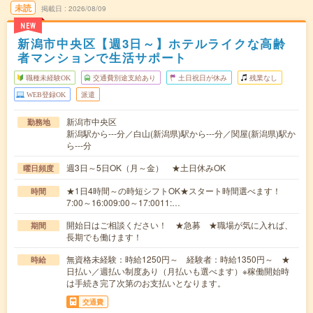
未読
掲載日
2026/08/09
NEW
新潟市中央区【週3日～】ホテルライクな高齢
者マンションで生活サポート
職種未経験OK
交通費別途支給あり
土日祝日が休み
残業なし
WEB登録OK
派遣
新潟市中央区
勤務地
新潟駅から---分／白山(新潟県)駅から---分／関屋(新潟県)駅か
ら---分
週3日～5日OK（月～金） ★土日休みOK
曜日頻度
★1日4時間～の時短シフトOK★スタート時間選べます！
時間
7:00～16:009:00～17:0011:…
開始日はご相談ください！ ★急募 ★職場が気に入れば、
期間
長期でも働けます！
無資格未経験：時給1250円～ 経験者：時給1350円～ ★
時給
日払い／週払い制度あり（月払いも選べます）※稼働開始時
は手続き完了次第のお支払いとなります。
交通費