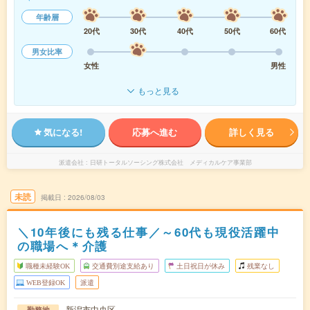
年齢層
20代
30代
40代
50代
60代
男女比率
女性
男性
もっと見る
気になる!
応募へ進む
詳しく見る
派遣会社
日研トータルソーシング株式会社 メディカルケア事業部
未読
掲載日
2026/08/03
＼10年後にも残る仕事／～60代も現役活躍中
の職場へ＊介護
職種未経験OK
交通費別途支給あり
土日祝日が休み
残業なし
WEB登録OK
派遣
新潟市中央区
勤務地