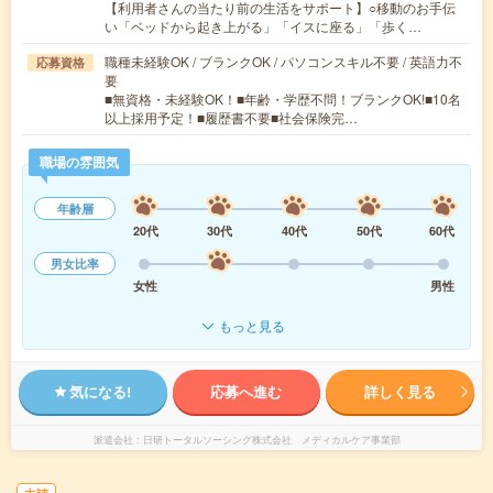
【利用者さんの当たり前の生活をサポート】○移動のお手伝
い「ベッドから起き上がる」「イスに座る」「歩く…
職種未経験OK / ブランクOK / パソコンスキル不要 / 英語力不
応募資格
要
■無資格・未経験OK！■年齢・学歴不問！ブランクOK!■10名
以上採用予定！■履歴書不要■社会保険完…
職場の雰囲気
年齢層
20代
30代
40代
50代
60代
男女比率
女性
男性
もっと見る
気になる!
応募へ進む
詳しく見る
派遣会社
日研トータルソーシング株式会社 メディカルケア事業部