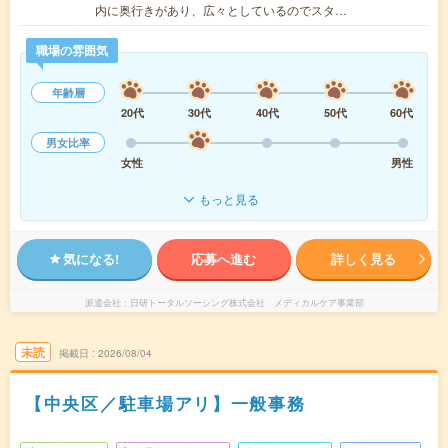
内に奥行きがあり、広々としているのでスタ…
職場の雰囲気
年齢層
20代
30代
40代
50代
60代
男女比率
女性
男性
もっと見る
気になる!
応募へ進む
詳しく見る
派遣会社
日研トータルソーシング株式会社 メディカルケア事業部
未読
掲載日
2026/08/04
【中央区／駐車場アリ】一般事務