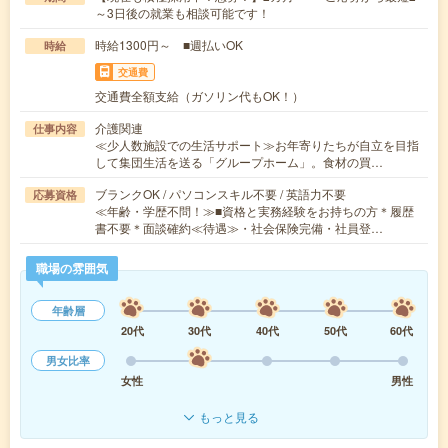
～3日後の就業も相談可能です！
時給1300円～ ■週払いOK
時給
交通費
交通費全額支給（ガソリン代もOK！）
介護関連
仕事内容
≪少人数施設での生活サポート≫お年寄りたちが自立を目指
して集団生活を送る「グループホーム」。食材の買…
ブランクOK / パソコンスキル不要 / 英語力不要
応募資格
≪年齢・学歴不問！≫■資格と実務経験をお持ちの方＊履歴
書不要＊面談確約≪待遇≫・社会保険完備・社員登…
職場の雰囲気
年齢層
20代
30代
40代
50代
60代
男女比率
女性
男性
もっと見る