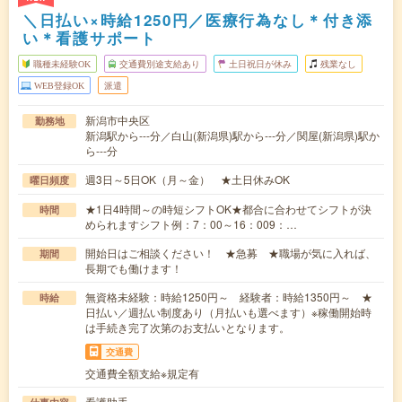
＼日払い×時給1250円／医療行為なし＊付き添
い＊看護サポート
職種未経験OK
交通費別途支給あり
土日祝日が休み
残業なし
WEB登録OK
派遣
新潟市中央区
勤務地
新潟駅から---分／白山(新潟県)駅から---分／関屋(新潟県)駅か
ら---分
週3日～5日OK（月～金） ★土日休みOK
曜日頻度
★1日4時間～の時短シフトOK★都合に合わせてシフトが決
時間
められますシフト例：7：00～16：009：…
開始日はご相談ください！ ★急募 ★職場が気に入れば、
期間
長期でも働けます！
無資格未経験：時給1250円～ 経験者：時給1350円～ ★
時給
日払い／週払い制度あり（月払いも選べます）※稼働開始時
は手続き完了次第のお支払いとなります。
交通費
交通費全額支給※規定有
看護助手