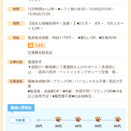
1日5時間からOK！■シフト例(1)8:00～13:00(2)10:00～
時間
15:00(3)12:00…
【現在も積極採用中！急募！】■2カ月～ 8月～、9月スター
期間
トもOK！
無資格未経験：時給1170円～ ■週払いOK ■扶養内OK
時給
交通費
交通費全額支給
看護助手
仕事内容
▼病院の一般病棟にて看護師さんのサポート！具体的に
は、・器具の洗浄・ベットメイキングやシーツ交換・移…
職種未経験OK / ブランクOK / パソコンスキル不要 / 英語力不
応募資格
要
■無資格・未経験OK！■年齢・学歴不問！ブランクOK!■10名
以上採用予定！■履歴書不要■社会保険完…
職場の雰囲気
年齢層
20代
30代
40代
50代
60代