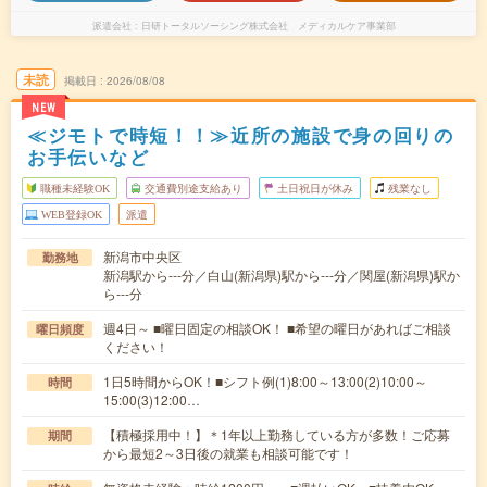
派遣会社
日研トータルソーシング株式会社 メディカルケア事業部
未読
掲載日
2026/08/08
NEW
≪ジモトで時短！！≫近所の施設で身の回りの
お手伝いなど
職種未経験OK
交通費別途支給あり
土日祝日が休み
残業なし
WEB登録OK
派遣
新潟市中央区
勤務地
新潟駅から---分／白山(新潟県)駅から---分／関屋(新潟県)駅か
ら---分
週4日～ ■曜日固定の相談OK！ ■希望の曜日があればご相談
曜日頻度
ください！
1日5時間からOK！■シフト例(1)8:00～13:00(2)10:00～
時間
15:00(3)12:00…
【積極採用中！】＊1年以上勤務している方が多数！ご応募
期間
から最短2～3日後の就業も相談可能です！