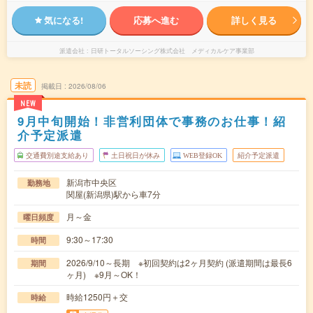
気になる!
応募へ進む
詳しく見る
派遣会社
日研トータルソーシング株式会社 メディカルケア事業部
未読
掲載日
2026/08/06
NEW
9月中旬開始！非営利団体で事務のお仕事！紹
介予定派遣
交通費別途支給あり
土日祝日が休み
WEB登録OK
紹介予定派遣
新潟市中央区
勤務地
関屋(新潟県)駅から車7分
月～金
曜日頻度
9:30～17:30
時間
2026/9/10～長期 ※初回契約は2ヶ月契約 (派遣期間は最長6
期間
ヶ月) ※9月～OK！
時給1250円＋交
時給