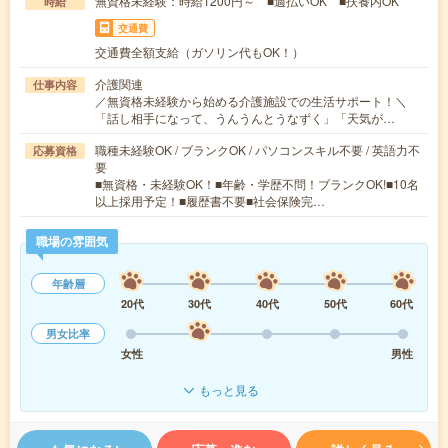
無資格未経験：時給1200円～ ■週払いOK ■扶養内OK
時給
交通費
交通費全額支給（ガソリン代もOK！）
介護関連
仕事内容
／無資格未経験から始める介護施設での生活サポート！＼
「話し相手になって、うんうんとうなずく」「天気が…
職種未経験OK / ブランクOK / パソコンスキル不要 / 英語力不
応募資格
要
■無資格・未経験OK！■年齢・学歴不問！ブランクOK!■10名
以上採用予定！■履歴書不要■社会保険完…
職場の雰囲気
年齢層
20代
30代
40代
50代
60代
男女比率
女性
男性
もっと見る