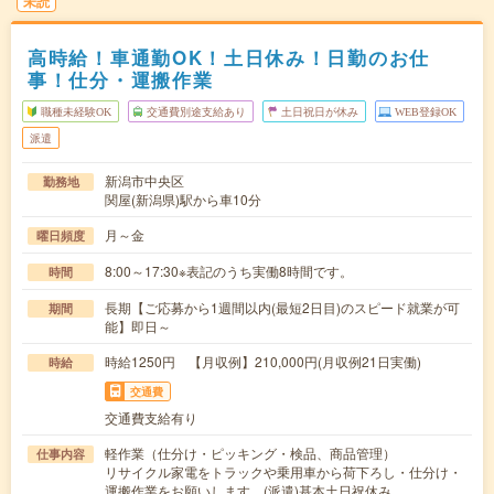
未読
高時給！車通勤OK！土日休み！日勤のお仕
事！仕分・運搬作業
職種未経験OK
交通費別途支給あり
土日祝日が休み
WEB登録OK
派遣
新潟市中央区
勤務地
関屋(新潟県)駅から車10分
月～金
曜日頻度
8:00～17:30※表記のうち実働8時間です。
時間
長期【ご応募から1週間以内(最短2日目)のスピード就業が可
期間
能】即日～
時給1250円 【月収例】210,000円(月収例21日実働)
時給
交通費
交通費支給有り
軽作業（仕分け・ピッキング・検品、商品管理）
仕事内容
リサイクル家電をトラックや乗用車から荷下ろし・仕分け・
運搬作業をお願いします。(派遣)基本土日祝休み…