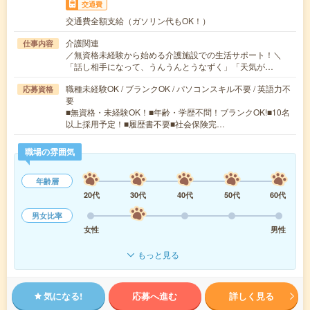
交通費
交通費全額支給（ガソリン代もOK！）
介護関連
仕事内容
／無資格未経験から始める介護施設での生活サポート！＼
「話し相手になって、うんうんとうなずく」「天気が…
職種未経験OK / ブランクOK / パソコンスキル不要 / 英語力不
応募資格
要
■無資格・未経験OK！■年齢・学歴不問！ブランクOK!■10名
以上採用予定！■履歴書不要■社会保険完…
職場の雰囲気
年齢層
20代
30代
40代
50代
60代
男女比率
女性
男性
もっと見る
気になる!
応募へ進む
詳しく見る