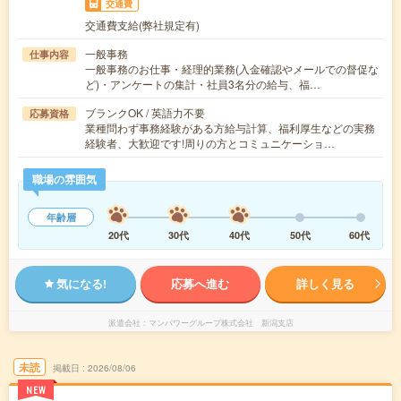
交通費
交通費支給(弊社規定有)
一般事務
仕事内容
一般事務のお仕事・経理的業務(入金確認やメールでの督促な
ど)・アンケートの集計・社員3名分の給与、福…
ブランクOK / 英語力不要
応募資格
業種問わず事務経験がある方給与計算、福利厚生などの実務
経験者、大歓迎です!周りの方とコミュニケーショ…
職場の雰囲気
年齢層
20代
30代
40代
50代
60代
気になる!
応募へ進む
詳しく見る
派遣会社
マンパワーグループ株式会社 新潟支店
未読
掲載日
2026/08/06
NEW