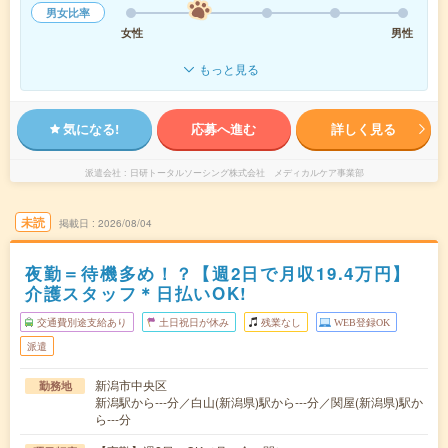
男女比率
女性
男性
もっと見る
気になる!
応募へ進む
詳しく見る
派遣会社
日研トータルソーシング株式会社 メディカルケア事業部
未読
掲載日
2026/08/04
夜勤＝待機多め！？【週2日で月収19.4万円】
介護スタッフ＊日払いOK!
交通費別途支給あり
土日祝日が休み
残業なし
WEB登録OK
派遣
新潟市中央区
勤務地
新潟駅から---分／白山(新潟県)駅から---分／関屋(新潟県)駅か
ら---分