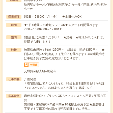
新潟駅から---分／白山(新潟県)駅から---分／関屋(新潟県)駅か
ら---分
週3日～5日OK（月～金） ★土日休みOK
曜日頻度
★1日4時間～の時短シフトOK★スタート時間選べます！
時間
7:00～16:009:00～17:0011:…
開始日はご相談ください！ ★急募 ★職場が気に入れば、
期間
長期でも働けます！
無資格未経験：時給1250円～ 経験者：時給1350円～ ★
時給
日払い／週払い制度あり（月払いも選べます）※稼働開始時
は手続き完了次第のお支払いとなります。
交通費
交通費全額支給※規定有
介護関連
仕事内容
＊在宅勤務はできないけれど、時短も週3日勤務も叶う介護
＊おじいちゃん、おばあちゃんが暮らす施設での生…
職種未経験OK / ブランクOK / パソコンスキル不要 / 英語力不
応募資格
要
無資格・未経験OK年齢不問★10名以上採用予定★履歴書は
不要です▽応募後の流れ1)翌営業日までに担当…