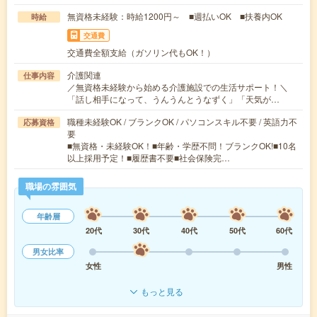
無資格未経験：時給1200円～ ■週払いOK ■扶養内OK
時給
交通費
交通費全額支給（ガソリン代もOK！）
介護関連
仕事内容
／無資格未経験から始める介護施設での生活サポート！＼
「話し相手になって、うんうんとうなずく」「天気が…
職種未経験OK / ブランクOK / パソコンスキル不要 / 英語力不
応募資格
要
■無資格・未経験OK！■年齢・学歴不問！ブランクOK!■10名
以上採用予定！■履歴書不要■社会保険完…
職場の雰囲気
年齢層
20代
30代
40代
50代
60代
男女比率
女性
男性
もっと見る