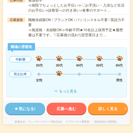
仕事内容
≪病院でちょっとしたお手伝い≫〇お手洗い・入浴など生活
のお手伝い○診察室への付き添い○食事のサポート…
職種未経験OK / ブランクOK / パソコンスキル不要 / 英語力不
応募資格
要
≪無資格・未経験OK≫年齢不問★10名以上採用予定★履歴
書は不要です。▽応募後の流れ1)翌営業日まで…
職場の雰囲気
年齢層
20代
30代
40代
50代
60代
男女比率
女性
男性
もっと見る
気になる!
応募へ進む
詳しく見る
派遣会社
マンパワーグループ株式会社 ケアサービス事業部 （医療福祉介護関連）