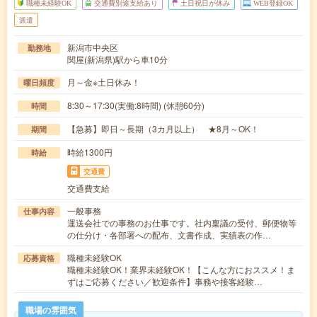
職種未経験OK
交通費別途支給あり
土日祝日が休み
WEB登録OK
派遣
新潟市中央区
勤務地
関屋(新潟県)駅から車10分
月～金※土日休み！
曜日頻度
8:30～17:30(実働:8時間) (休憩60分)
時間
【急募】即日～長期（3カ月以上） ★8月～OK！
期間
時給1300円
時給
交通費
交通費支給
一般事務
仕事内容
運送会社での事務のお仕事です。社内稟議の受付、郵便物等
の仕分け・各部署への配布、文書作成、実績表の作…
職種未経験OK
応募資格
職種未経験OK！業界未経験OK！【こんな方におススメ！ま
ずはご応募ください／歓迎条件】事務や接客経験…
職場の雰囲気