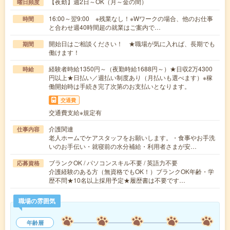
【夜勤】週2日～OK（月～金の間）
曜日頻度
16:00～翌9:00 ※残業なし！※Wワークの場合、他のお仕事
時間
と合わせ週40時間超の就業はご案内で…
開始日はご相談ください！ ★職場が気に入れば、長期でも
期間
働けます！
経験者時給1350円～（夜勤時給1688円～）★日収2万4300
時給
円以上★日払い／週払い制度あり（月払いも選べます）※稼
働開始時は手続き完了次第のお支払いとなります。
交通費
交通費支給※規定有
介護関連
仕事内容
老人ホームでケアスタッフをお願いします。・食事やお手洗
いのお手伝い・就寝前の水分補給・利用者さまが安…
ブランクOK / パソコンスキル不要 / 英語力不要
応募資格
介護経験のある方（無資格でもOK！）ブランクOK年齢・学
歴不問★10名以上採用予定★履歴書は不要です…
職場の雰囲気
年齢層