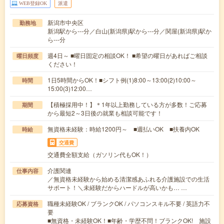
WEB登録OK
派遣
新潟市中央区
勤務地
新潟駅から---分／白山(新潟県)駅から---分／関屋(新潟県)駅か
ら---分
週4日～ ■曜日固定の相談OK！ ■希望の曜日があればご相談
曜日頻度
ください！
1日5時間からOK！■シフト例(1)8:00～13:00(2)10:00～
時間
15:00(3)12:00…
【積極採用中！】＊1年以上勤務している方が多数！ご応募
期間
から最短2～3日後の就業も相談可能です！
無資格未経験：時給1200円～ ■週払いOK ■扶養内OK
時給
交通費
交通費全額支給（ガソリン代もOK！）
介護関連
仕事内容
／無資格未経験から始める清潔感あふれる介護施設での生活
サポート！＼未経験だからハードルが高いかも… …
職種未経験OK / ブランクOK / パソコンスキル不要 / 英語力不
応募資格
要
■無資格・未経験OK！■年齢・学歴不問！ブランクOK! 施設