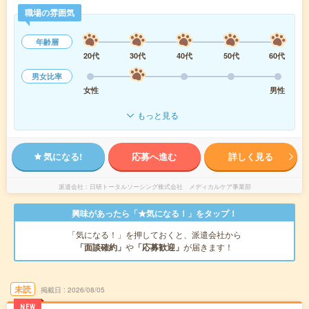
職場の雰囲気
年齢層
20代
30代
40代
50代
60代
男女比率
女性
男性
もっと見る
気になる!
応募へ進む
詳しく見る
派遣会社
日研トータルソーシング株式会社 メディカルケア事業部
興味があったら「★気になる！」をタップ！
「気になる！」を押しておくと、派遣会社から
「面談確約」
や
「応募歓迎」
が届きます！
未読
掲載日
2026/08/05
NEW