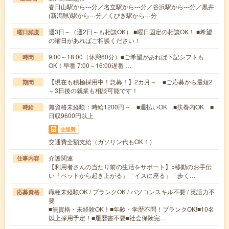
春日山駅から---分／名立駅から---分／谷浜駅から---分／黒井
(新潟県)駅から---分／くびき駅から---分
週3日～（週2日～も相談OK） ■曜日固定の相談OK！ ■希望
曜日頻度
の曜日があればご相談ください！
9:00～18:00（休憩60分）■ご希望があれば下記シフトも
時間
OK！早番 7:00～16:00遅番 …
【現在も積極採用中！急募！】2カ月～ ■ご応募から最短2
期間
～3日後の就業も相談可能です！
無資格未経験：時給1200円～ ■週払いOK ■扶養内OK ■
時給
日収9600円以上
交通費
交通費全額支給（ガソリン代もOK！）
介護関連
仕事内容
【利用者さんの当たり前の生活をサポート】○移動のお手伝
い「ベッドから起き上がる」「イスに座る」「歩く…
職種未経験OK / ブランクOK / パソコンスキル不要 / 英語力不
応募資格
要
■無資格・未経験OK！■年齢・学歴不問！ブランクOK!■10名
以上採用予定！■履歴書不要■社会保険完…