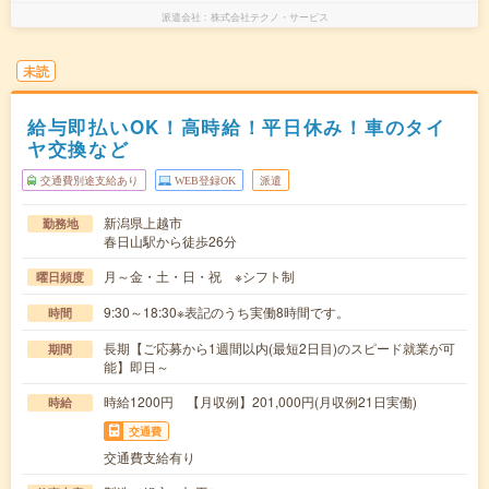
派遣会社
株式会社テクノ・サービス
未読
給与即払いOK！高時給！平日休み！車のタイ
ヤ交換など
交通費別途支給あり
WEB登録OK
派遣
新潟県上越市
勤務地
春日山駅から徒歩26分
月～金・土・日・祝 ※シフト制
曜日頻度
9:30～18:30※表記のうち実働8時間です。
時間
長期【ご応募から1週間以内(最短2日目)のスピード就業が可
期間
能】即日～
時給1200円 【月収例】201,000円(月収例21日実働)
時給
交通費
交通費支給有り