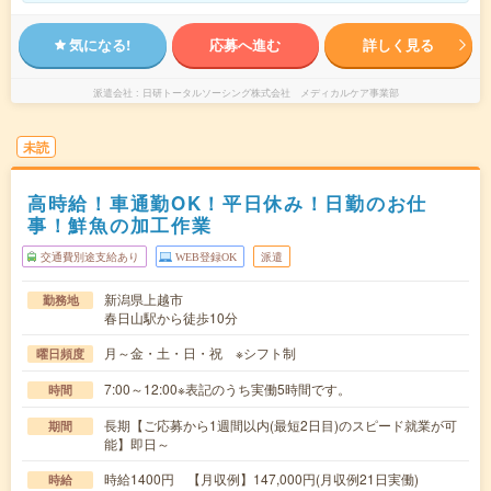
気になる!
応募へ進む
詳しく見る
派遣会社
日研トータルソーシング株式会社 メディカルケア事業部
未読
高時給！車通勤OK！平日休み！日勤のお仕
事！鮮魚の加工作業
交通費別途支給あり
WEB登録OK
派遣
新潟県上越市
勤務地
春日山駅から徒歩10分
月～金・土・日・祝 ※シフト制
曜日頻度
7:00～12:00※表記のうち実働5時間です。
時間
長期【ご応募から1週間以内(最短2日目)のスピード就業が可
期間
能】即日～
時給1400円 【月収例】147,000円(月収例21日実働)
時給