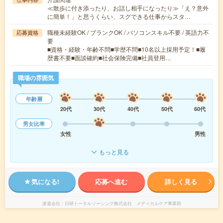
≪散歩に付き添ったり、お話し相手になったり≫「え？意外
に簡単！」と思うくらい、スグできる仕事からスタ…
職種未経験OK / ブランクOK / パソコンスキル不要 / 英語力不
応募資格
要
■資格・経験・年齢不問■学歴不問■10名以上採用予定！■履
歴書不要■面談確約■社会保険完備■社員登用…
職場の雰囲気
年齢層
20代
30代
40代
50代
60代
男女比率
女性
男性
もっと見る
気になる!
応募へ進む
詳しく見る
派遣会社
日研トータルソーシング株式会社 メディカルケア事業部