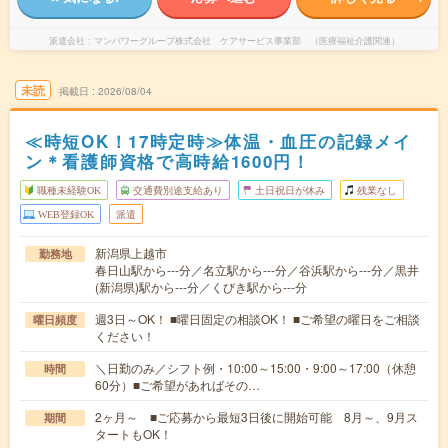
派遣会社
マンパワーグループ株式会社 ケアサービス事業部 （医療福祉介護関連）
未読
掲載日
2026/08/04
≪時短OK！17時定時≫体温・血圧の記録メイ
ン＊看護師資格で高時給1600円！
職種未経験OK
交通費別途支給あり
土日祝日が休み
残業なし
WEB登録OK
派遣
新潟県上越市
勤務地
春日山駅から---分／名立駅から---分／谷浜駅から---分／黒井
(新潟県)駅から---分／くびき駅から---分
週3日～OK！ ■曜日固定の相談OK！ ■ご希望の曜日をご相談
曜日頻度
ください！
＼日勤のみ／シフト例・10:00～15:00・9:00～17:00（休憩
時間
60分）■ご希望があればその…
2ヶ月～ ■ご応募から最短3日後に開始可能 8月～、9月ス
期間
タートもOK！