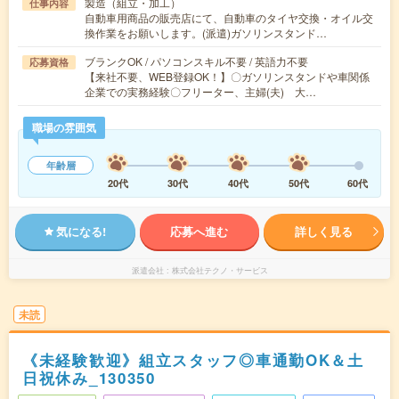
製造（組立・加工）
仕事内容
自動車用商品の販売店にて、自動車のタイヤ交換・オイル交
換作業をお願いします。(派遣)ガソリンスタンド…
ブランクOK / パソコンスキル不要 / 英語力不要
応募資格
【来社不要、WEB登録OK！】〇ガソリンスタンドや車関係
企業での実務経験〇フリーター、主婦(夫) 大…
職場の雰囲気
年齢層
20代
30代
40代
50代
60代
気になる!
応募へ進む
詳しく見る
派遣会社
株式会社テクノ・サービス
未読
《未経験歓迎》組立スタッフ◎車通勤OK＆土
日祝休み_130350