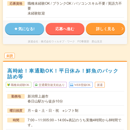
職種未経験OK / ブランクOK / パソコンスキル不要 / 英語力不
応募資格
要
未経験歓迎
気になる!
応募へ進む
詳しく見る
派遣会社
株式会社ウィルオブ・ワーク FO事業部 郡山支店
未読
高時給！車通勤OK！平日休み！鮮魚のパック
詰め等
職種未経験OK
交通費別途支給あり
WEB登録OK
派遣
新潟県上越市
勤務地
春日山駅から徒歩10分
月～金・土・日・祝 ※シフト制
曜日頻度
7:00～11:005:00～14:00※表記のうち実働4時間から8時間で
時間
す。