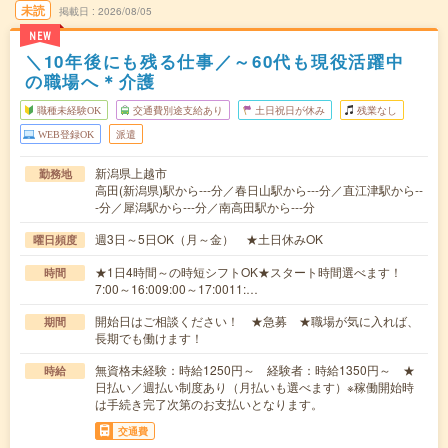
未読
掲載日
2026/08/05
NEW
＼10年後にも残る仕事／～60代も現役活躍中
の職場へ＊介護
職種未経験OK
交通費別途支給あり
土日祝日が休み
残業なし
WEB登録OK
派遣
新潟県上越市
勤務地
高田(新潟県)駅から---分／春日山駅から---分／直江津駅から--
-分／犀潟駅から---分／南高田駅から---分
週3日～5日OK（月～金） ★土日休みOK
曜日頻度
★1日4時間～の時短シフトOK★スタート時間選べます！
時間
7:00～16:009:00～17:0011:…
開始日はご相談ください！ ★急募 ★職場が気に入れば、
期間
長期でも働けます！
無資格未経験：時給1250円～ 経験者：時給1350円～ ★
時給
日払い／週払い制度あり（月払いも選べます）※稼働開始時
は手続き完了次第のお支払いとなります。
交通費