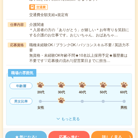
交通費
交通費全額支給※規定有
介護関連
仕事内容
＊入居者の方の「ありがとう」が嬉しい＊お年寄りを笑顔に
する介護のお仕事です。おじいちゃん、おばあちゃ…
職種未経験OK / ブランクOK / パソコンスキル不要 / 英語力不
応募資格
要
無資格・未経験OK年齢不問★10名以上採用予定★履歴書は
不要です▽応募後の流れ1)翌営業日までに担当…
職場の雰囲気
年齢層
20代
30代
40代
50代
60代
男女比率
女性
男性
もっと見る
気になる!
応募へ進む
詳しく見る