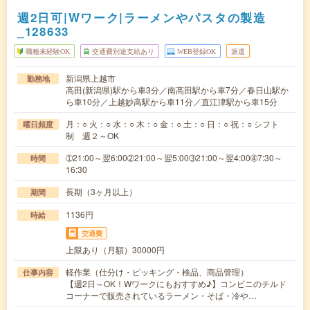
週2日可|Wワーク|ラーメンやパスタの製造
_128633
職種未経験OK
交通費別途支給あり
WEB登録OK
派遣
新潟県上越市
勤務地
高田(新潟県)駅から車3分／南高田駅から車7分／春日山駅か
ら車10分／上越妙高駅から車11分／直江津駅から車15分
月：○ 火：○ 水：○ 木：○ 金：○ 土：○ 日：○ 祝：○ シフト
曜日頻度
制 週２～OK
➀21:00～翌6:00➁21:00～翌5:00➂21:00～翌4:00➃7:30～
時間
16:30
長期（3ヶ月以上）
期間
1136円
時給
交通費
上限あり（月額）30000円
軽作業（仕分け・ピッキング・検品、商品管理）
仕事内容
【週2日～OK！Wワークにもおすすめ♪】コンビニのチルド
コーナーで販売されているラーメン・そば・冷や…