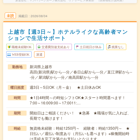
派遣会社
マンパワーグループ株式会社 ケアサービス事業部 （医療福祉介護関連）
未読
掲載日
2026/08/04
上越市【週3日～】ホテルライクな高齢者マン
ションで生活サポート
職種未経験OK
交通費別途支給あり
土日祝日が休み
残業なし
WEB登録OK
派遣
新潟県上越市
勤務地
高田(新潟県)駅から---分／春日山駅から---分／直江津駅から--
-分／犀潟駅から---分／南高田駅から---分
週3日～5日OK（月～金） ★土日休みOK
曜日頻度
★1日4時間～の時短シフトOK★スタート時間選べます！
時間
7:00～16:009:00～17:0011:…
開始日はご相談ください！ ★急募 ★職場が気に入れば、
期間
長期でも働けます！
無資格未経験：時給1250円～ 経験者：時給1350円～ ★
時給
日払い／週払い制度あり（月払いも選べます）※稼働開始時
は手続き完了次第のお支払いとなります。