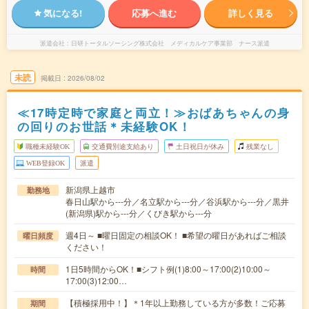
気になる!
応募へ進む
詳しく見る
派遣会社
日研トータルソーシング株式会社 メディカルケア事業部 ナース派遣
未読
掲載日
2026/08/02
≪17時定時で家庭と両立！≫おばあちゃんの身
の回りのお世話＊未経験OK！
職種未経験OK
交通費別途支給あり
土日祝日が休み
残業なし
WEB登録OK
派遣
新潟県上越市
勤務地
春日山駅から---分／名立駅から---分／谷浜駅から---分／黒井
(新潟県)駅から---分／くびき駅から---分
週4日～ ■曜日固定の相談OK！ ■希望の曜日があればご相談
曜日頻度
ください！
1日5時間からOK！■シフト例(1)8:00～17:00(2)10:00～
時間
17:00(3)12:00…
【積極採用中！】＊1年以上勤務している方が多数！ご応募
期間