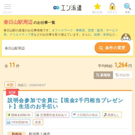
メニュー
気になる!
ログイン
検索
春日山駅周辺
のお仕事一覧
春日山駅の派遣のお仕事情報です。
オフィスワーク・事務系
、
営業・販売・サービス
系
、
クリエイティブ系
などのお仕事を取り揃えています。さらに、
短期
・
単発
などの
期間や、
職種未経験OK
などのこだわり条件で絞り込んでいただけます。
条件の変更
また、
黒井(新潟県)駅
・
高田(新潟県)駅
・
直江津駅
・
南高田駅
・
上越妙高駅
など近隣駅
春日山駅周辺
のお仕事もご確認いただけます。
11
1,264
全
件
平均時給:
円
時給順
新着順
未読
掲載日
2026/08/07
NEW
説明会参加で全員に【現金2千円相当プレゼン
ト】生活のお手伝い
職種未経験OK
交通費別途支給あり
土日祝日が休み
残業なし
WEB登録OK
派遣
新潟県上越市
勤務地