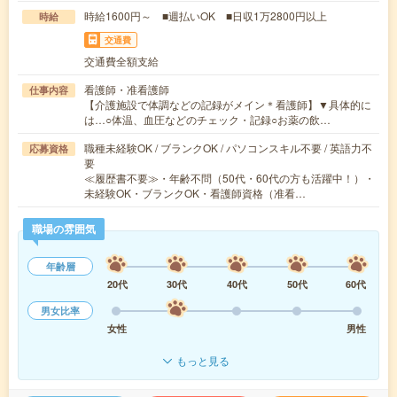
時給1600円～ ■週払いOK ■日収1万2800円以上
時給
交通費
交通費全額支給
看護師・准看護師
仕事内容
【介護施設で体調などの記録がメイン＊看護師】▼具体的に
は…○体温、血圧などのチェック・記録○お薬の飲…
職種未経験OK / ブランクOK / パソコンスキル不要 / 英語力不
応募資格
要
≪履歴書不要≫・年齢不問（50代・60代の方も活躍中！）・
未経験OK・ブランクOK・看護師資格（准看…
職場の雰囲気
年齢層
20代
30代
40代
50代
60代
男女比率
女性
男性
もっと見る