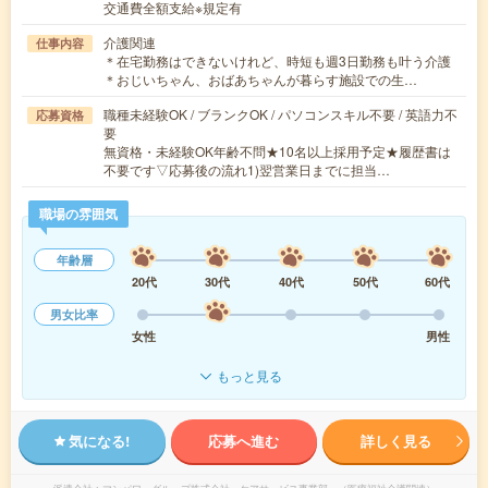
交通費全額支給※規定有
介護関連
仕事内容
＊在宅勤務はできないけれど、時短も週3日勤務も叶う介護
＊おじいちゃん、おばあちゃんが暮らす施設での生…
職種未経験OK / ブランクOK / パソコンスキル不要 / 英語力不
応募資格
要
無資格・未経験OK年齢不問★10名以上採用予定★履歴書は
不要です▽応募後の流れ1)翌営業日までに担当…
職場の雰囲気
年齢層
20代
30代
40代
50代
60代
男女比率
女性
男性
もっと見る
気になる!
応募へ進む
詳しく見る