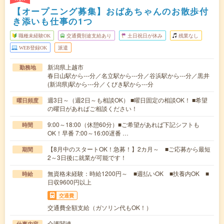
【オープニング募集】おばあちゃんのお散歩付
き添いも仕事の1つ
職種未経験OK
交通費別途支給あり
土日祝日が休み
残業なし
WEB登録OK
派遣
新潟県上越市
勤務地
春日山駅から---分／名立駅から---分／谷浜駅から---分／黒井
(新潟県)駅から---分／くびき駅から---分
週3日～（週2日～も相談OK） ■曜日固定の相談OK！ ■希望
曜日頻度
の曜日があればご相談ください！
9:00～18:00（休憩60分）■ご希望があれば下記シフトも
時間
OK！早番 7:00～16:00遅番 …
【8月中のスタートOK！急募！】2カ月～ ■ご応募から最短
期間
2～3日後に就業が可能です！
無資格未経験：時給1200円～ ■週払いOK ■扶養内OK ■
時給
日収9600円以上
交通費
交通費全額支給（ガソリン代もOK！）
介護関連
仕事内容