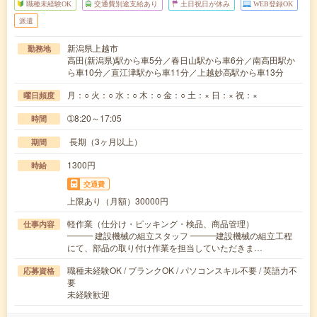
職種未経験OK
交通費別途支給あり
土日祝日が休み
WEB登録OK
派遣
新潟県上越市
勤務地
高田(新潟県)駅から車5分／春日山駅から車6分／南高田駅か
ら車10分／直江津駅から車11分／上越妙高駅から車13分
月：○ 火：○ 水：○ 木：○ 金：○ 土：× 日：× 祝：×
曜日頻度
➀8:20～17:05
時間
長期（3ヶ月以上）
期間
1300円
時給
交通費
上限あり（月額）30000円
軽作業（仕分け・ピッキング・検品、商品管理）
仕事内容
━━━ 建設機械の組立スタッフ ━━━建設機械の組立工程
にて、部品の取り付け作業を担当していただきま…
職種未経験OK / ブランクOK / パソコンスキル不要 / 英語力不
応募資格
要
未経験歓迎