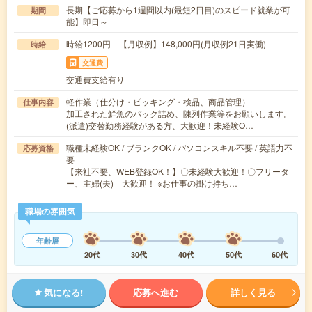
長期【ご応募から1週間以内(最短2日目)のスピード就業が可
期間
能】即日～
時給1200円 【月収例】148,000円(月収例21日実働)
時給
交通費
交通費支給有り
軽作業（仕分け・ピッキング・検品、商品管理）
仕事内容
加工された鮮魚のパック詰め、陳列作業等をお願いします。
(派遣)交替勤務経験がある方、大歓迎！未経験O…
職種未経験OK / ブランクOK / パソコンスキル不要 / 英語力不
応募資格
要
【来社不要、WEB登録OK！】〇未経験大歓迎！〇フリータ
ー、主婦(夫) 大歓迎！ ※お仕事の掛け持ち…
職場の雰囲気
年齢層
20代
30代
40代
50代
60代
気になる!
応募へ進む
詳しく見る