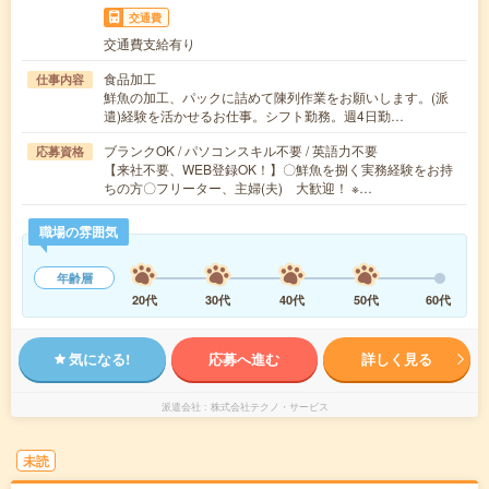
交通費
交通費支給有り
食品加工
仕事内容
鮮魚の加工、パックに詰めて陳列作業をお願いします。(派
遣)経験を活かせるお仕事。シフト勤務。週4日勤…
ブランクOK / パソコンスキル不要 / 英語力不要
応募資格
【来社不要、WEB登録OK！】〇鮮魚を捌く実務経験をお持
ちの方〇フリーター、主婦(夫) 大歓迎！ ※…
職場の雰囲気
年齢層
20代
30代
40代
50代
60代
気になる!
応募へ進む
詳しく見る
派遣会社
株式会社テクノ・サービス
未読