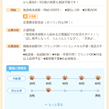
から最短2～3日後の就業も相談可能です！
無資格未経験：時給1200円～ ■週払いOK ■扶養内OK
時給
交通費
交通費全額支給（ガソリン代もOK！）
介護関連
仕事内容
／無資格未経験から始める介護施設での生活サポート！＼
「話し相手になって、うんうんとうなずく」「天気が…
職種未経験OK / ブランクOK / パソコンスキル不要 / 英語力不
応募資格
要
■無資格・未経験OK！■年齢・学歴不問！ブランクOK!■10名
以上採用予定！■履歴書不要■社会保険完…
職場の雰囲気
年齢層
20代
30代
40代
50代
60代
男女比率
女性
男性
もっと見る