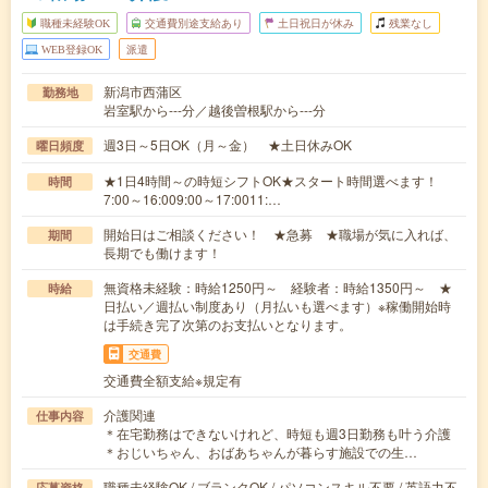
職種未経験OK
交通費別途支給あり
土日祝日が休み
残業なし
WEB登録OK
派遣
新潟市西蒲区
勤務地
岩室駅から---分／越後曽根駅から---分
週3日～5日OK（月～金） ★土日休みOK
曜日頻度
★1日4時間～の時短シフトOK★スタート時間選べます！
時間
7:00～16:009:00～17:0011:…
開始日はご相談ください！ ★急募 ★職場が気に入れば、
期間
長期でも働けます！
無資格未経験：時給1250円～ 経験者：時給1350円～ ★
時給
日払い／週払い制度あり（月払いも選べます）※稼働開始時
は手続き完了次第のお支払いとなります。
交通費
交通費全額支給※規定有
介護関連
仕事内容
＊在宅勤務はできないけれど、時短も週3日勤務も叶う介護
＊おじいちゃん、おばあちゃんが暮らす施設での生…
職種未経験OK / ブランクOK / パソコンスキル不要 / 英語力不
応募資格