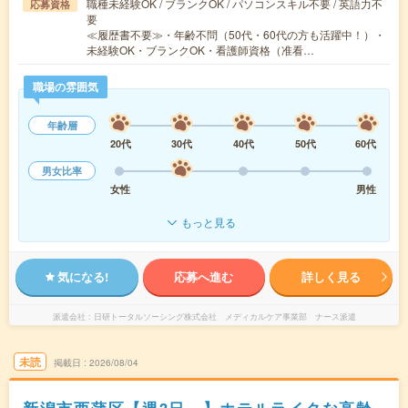
職種未経験OK / ブランクOK / パソコンスキル不要 / 英語力不
応募資格
要
≪履歴書不要≫・年齢不問（50代・60代の方も活躍中！）・
未経験OK・ブランクOK・看護師資格（准看…
職場の雰囲気
年齢層
20代
30代
40代
50代
60代
男女比率
女性
男性
もっと見る
気になる!
応募へ進む
詳しく見る
派遣会社
日研トータルソーシング株式会社 メディカルケア事業部 ナース派遣
未読
掲載日
2026/08/04