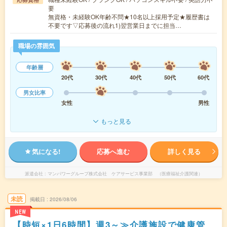
要
無資格・未経験OK年齢不問★10名以上採用予定★履歴書は
不要です▽応募後の流れ1)翌営業日までに担当…
職場の雰囲気
年齢層
20代
30代
40代
50代
60代
男女比率
女性
男性
もっと見る
気になる!
応募へ進む
詳しく見る
派遣会社
マンパワーグループ株式会社 ケアサービス事業部 （医療福祉介護関連）
未読
掲載日
2026/08/06
NEW
【時短×1日6時間】週3～≫介護施設で健康管