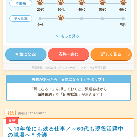
年齢層
20代
30代
40代
50代
60代
男女比率
女性
男性
もっと見る
気になる!
応募へ進む
詳しく見る
派遣会社
株式会社スタッフサービス メディカル事業本部
興味があったら「★気になる！」をタップ！
「気になる！」を押しておくと、派遣会社から
「面談確約」
や
「応募歓迎」
が届きます！
未読
掲載日
2026/08/06
NEW
＼10年後にも残る仕事／～60代も現役活躍中
の職場へ＊介護