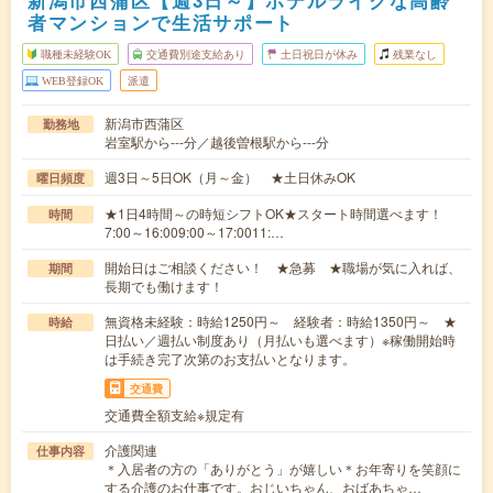
新潟市西蒲区【週3日～】ホテルライクな高齢
者マンションで生活サポート
職種未経験OK
交通費別途支給あり
土日祝日が休み
残業なし
WEB登録OK
派遣
新潟市西蒲区
勤務地
岩室駅から---分／越後曽根駅から---分
週3日～5日OK（月～金） ★土日休みOK
曜日頻度
★1日4時間～の時短シフトOK★スタート時間選べます！
時間
7:00～16:009:00～17:0011:…
開始日はご相談ください！ ★急募 ★職場が気に入れば、
期間
長期でも働けます！
無資格未経験：時給1250円～ 経験者：時給1350円～ ★
時給
日払い／週払い制度あり（月払いも選べます）※稼働開始時
は手続き完了次第のお支払いとなります。
交通費
交通費全額支給※規定有
介護関連
仕事内容
＊入居者の方の「ありがとう」が嬉しい＊お年寄りを笑顔に
する介護のお仕事です。おじいちゃん、おばあちゃ…