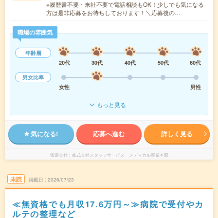
※履歴書不要・来社不要で電話相談もOK！少しでも気になる
方は是非応募をお待ちしております！＼応募後の…
職場の雰囲気
年齢層
20代
30代
40代
50代
60代
男女比率
女性
男性
もっと見る
気になる!
応募へ進む
詳しく見る
派遣会社
株式会社スタッフサービス メディカル事業本部
未読
掲載日
2026/07/23
≪無資格でも月収17.6万円～≫病院で受付やカ
ルテの整理など