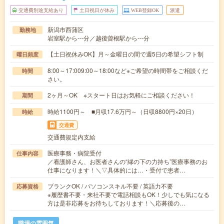
交通費別途支給あり
土日祝日が休み
WEB登録OK
派遣
新潟市西蒲区
勤務地
岩室駅から---分／越後曽根駅から---分
【土日祝休みOK】月～金曜日の間で週5日の希望シフト制
曜日頻度
8:00～17:009:00～18:00など※ご希望の時間帯をご相談くだ
時間
さい。
2ヶ月～OK ※スタート日はお気軽にご相談ください！
期間
時給1100円～ ■月収17.6万円～（日収8800円×20日）
時給
交通費
交通費規定内支給
医療事務・病院受付
仕事内容
／看護師さん、お医者さんの“縁の下の力持ち”医療事務のお
仕事になります！＼▽具体的には…・受付で患者…
ブランクOK / パソコンスキル不要 / 英語力不要
応募資格
※履歴書不要・来社不要で電話相談もOK！少しでも気になる
方は是非応募をお待ちしております！＼応募後の…
職場の雰囲気