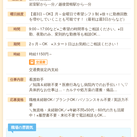
岩室駅から---分／越後曽根駅から---分
【週3日～OK】月～金曜日で希望シフト制 ※徐々に勤務回数
曜日頻度
を増やしていくことも可能です！（最初は週3日からなど）
9:00～17:00など※ご希望の時間帯をご相談ください。※日
時間
勤、夜勤のみ、変則的な勤務等も相談OK…
2ヶ月～OK ※スタート日はお気軽にご相談ください！
期間
時給1150円～
時給
交通費
交通費規定内支給
看護助手
仕事内容
／知識＆経験不要＊医療行為なし病院内でのお手伝い！＼▽
具体的なお仕事は…・カルテや処方薬の運搬・備品…
職種未経験OK / ブランクOK / パソコンスキル不要 / 英語力不
応募資格
要
＼無資格・未経験OK／※年齢不問※50代・60代の方も活躍
中！※履歴書不要・来社不要で電話相談もOK…
職場の雰囲気