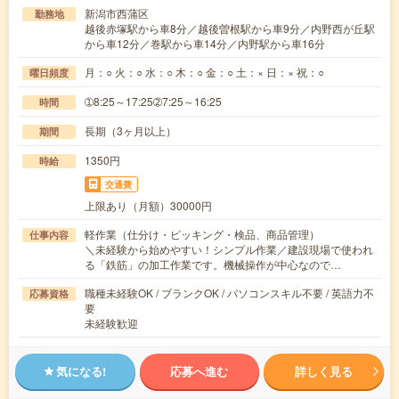
新潟市西蒲区
勤務地
越後赤塚駅から車8分／越後曽根駅から車9分／内野西が丘駅
から車12分／巻駅から車14分／内野駅から車16分
月：○ 火：○ 水：○ 木：○ 金：○ 土：× 日：× 祝：○
曜日頻度
➀8:25～17:25➁7:25～16:25
時間
長期（3ヶ月以上）
期間
1350円
時給
交通費
上限あり（月額）30000円
軽作業（仕分け・ピッキング・検品、商品管理）
仕事内容
＼未経験から始めやすい！シンプル作業／建設現場で使われ
る「鉄筋」の加工作業です。機械操作が中心なので…
職種未経験OK / ブランクOK / パソコンスキル不要 / 英語力不
応募資格
要
未経験歓迎
気になる!
応募へ進む
詳しく見る