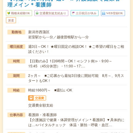
理メイン＊看護師
職種未経験OK
交通費別途支給あり
土日祝日が休み
WEB登録OK
派遣
新潟市西蒲区
勤務地
岩室駅から---分／越後曽根駅から---分
週3日～OK！ ★曜日固定の相談OK！ ★ご希望の曜日をご相
曜日頻度
談ください！
【日勤のみ】1日6時間～OK！≪シフト例≫・9:00～
時間
15:45 （45分休憩）・11:00～17:…
2ヶ月～ ■ご応募から最短3日後に開始可能 8月～、9月ス
期間
タートもOK！
時給1660円～ ■週払いOK
時給
交通費
交通費全額支給
看護師・准看護師
仕事内容
【介護施設で健康・体調管理がメイン＊看護師】▼具体的に
は…○バイタルチェック 体温・脈拍・呼吸・血圧…