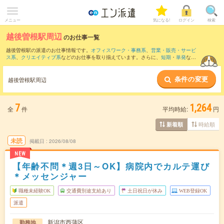
メニュー
気になる!
ログイン
検索
越後曽根駅周辺
のお仕事一覧
越後曽根駅の派遣のお仕事情報です。
オフィスワーク・事務系
、
営業・販売・サービ
ス系
、
クリエイティブ系
などのお仕事を取り揃えています。さらに、
短期
・
単発
など
の期間や、
職種未経験OK
などのこだわり条件で絞り込んでいただけます。
条件の変更
また、
内野駅
・
新潟大学前駅
・
寺尾駅
・
越後赤塚駅
・
岩室駅
など近隣駅のお仕事もご
越後曽根駅周辺
確認いただけます。
7
1,264
全
件
平均時給:
円
時給順
新着順
未読
掲載日
2026/08/08
NEW
【年齢不問＊週3日～OK】病院内でカルテ運び
＊メッセンジャー
職種未経験OK
交通費別途支給あり
土日祝日が休み
WEB登録OK
派遣
新潟市西蒲区
勤務地