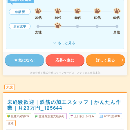
年齢層
20代
30代
40代
50代
60代
男女比率
女性
男性
もっと見る
気になる!
応募へ進む
詳しく見る
派遣会社
株式会社スタッフサービス メディカル事業本部
未読
未経験歓迎｜鉄筋の加工スタッフ｜かんたん作
業｜月23万円_125644
職種未経験OK
交通費別途支給あり
土日祝日が休み
WEB登録OK
派遣