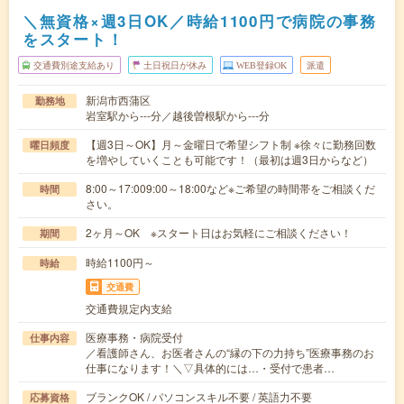
＼無資格×週3日OK／時給1100円で病院の事務
をスタート！
交通費別途支給あり
土日祝日が休み
WEB登録OK
派遣
新潟市西蒲区
勤務地
岩室駅から---分／越後曽根駅から---分
【週3日～OK】月～金曜日で希望シフト制 ※徐々に勤務回数
曜日頻度
を増やしていくことも可能です！（最初は週3日からなど）
8:00～17:009:00～18:00など※ご希望の時間帯をご相談くだ
時間
さい。
2ヶ月～OK ※スタート日はお気軽にご相談ください！
期間
時給1100円～
時給
交通費
交通費規定内支給
医療事務・病院受付
仕事内容
／看護師さん、お医者さんの“縁の下の力持ち”医療事務のお
仕事になります！＼▽具体的には…・受付で患者…
ブランクOK / パソコンスキル不要 / 英語力不要
応募資格