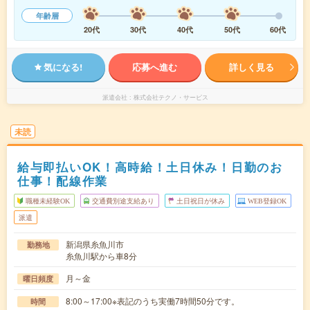
年齢層
20代
30代
40代
50代
60代
気になる!
応募へ進む
詳しく見る
派遣会社
株式会社テクノ・サービス
未読
給与即払いOK！高時給！土日休み！日勤のお
仕事！配線作業
職種未経験OK
交通費別途支給あり
土日祝日が休み
WEB登録OK
派遣
新潟県糸魚川市
勤務地
糸魚川駅から車8分
月～金
曜日頻度
8:00～17:00※表記のうち実働7時間50分です。
時間