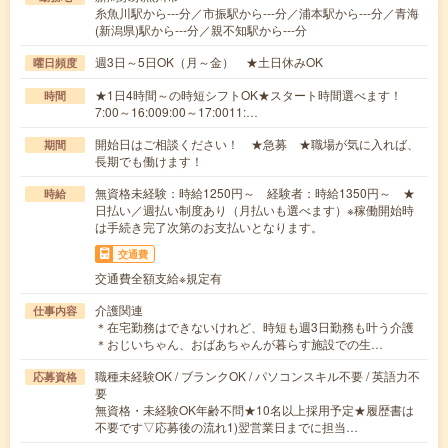
糸魚川駅から---分／市振駅から---分／浦本駅から---分／青海
(新潟県)駅から---分／親不知駅から---分
週3日～5日OK（月～金） ★土日休みOK
曜日頻度
★1日4時間～の時短シフトOK★スタート時間選べます！
時間
7:00～16:009:00～17:0011:…
開始日はご相談ください！ ★急募 ★職場が気に入れば、
期間
長期でも働けます！
無資格未経験：時給1250円～ 経験者：時給1350円～ ★
時給
日払い／週払い制度あり（月払いも選べます）※稼働開始時
は手続き完了次第のお支払いとなります。
交通費
交通費全額支給※規定有
介護関連
仕事内容
＊在宅勤務はできないけれど、時短も週3日勤務も叶う介護
＊おじいちゃん、おばあちゃんが暮らす施設での生…
職種未経験OK / ブランクOK / パソコンスキル不要 / 英語力不
応募資格
要
無資格・未経験OK年齢不問★10名以上採用予定★履歴書は
不要です▽応募後の流れ1)翌営業日までに担当…