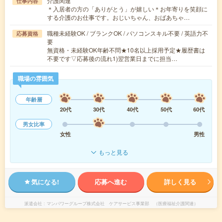
介護関連
仕事内容
＊入居者の方の「ありがとう」が嬉しい＊お年寄りを笑顔に
する介護のお仕事です。おじいちゃん、おばあちゃ…
職種未経験OK / ブランクOK / パソコンスキル不要 / 英語力不
応募資格
要
無資格・未経験OK年齢不問★10名以上採用予定★履歴書は
不要です▽応募後の流れ1)翌営業日までに担当…
職場の雰囲気
年齢層
20代
30代
40代
50代
60代
男女比率
女性
男性
もっと見る
気になる!
応募へ進む
詳しく見る
派遣会社
マンパワーグループ株式会社 ケアサービス事業部 （医療福祉介護関連）