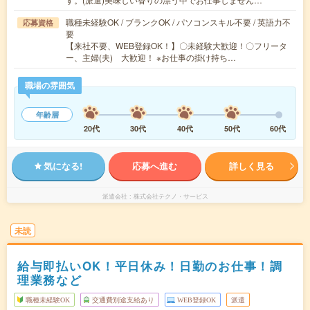
職種未経験OK / ブランクOK / パソコンスキル不要 / 英語力不
応募資格
要
【来社不要、WEB登録OK！】〇未経験大歓迎！〇フリータ
ー、主婦(夫) 大歓迎！ ※お仕事の掛け持ち…
職場の雰囲気
年齢層
20代
30代
40代
50代
60代
気になる!
応募へ進む
詳しく見る
派遣会社
株式会社テクノ・サービス
未読
給与即払いOK！平日休み！日勤のお仕事！調
理業務など
職種未経験OK
交通費別途支給あり
WEB登録OK
派遣