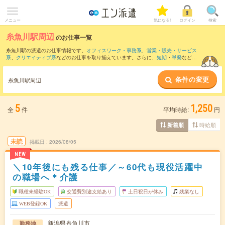
メニュー
気になる!
ログイン
検索
糸魚川駅周辺
のお仕事一覧
糸魚川駅の派遣のお仕事情報です。
オフィスワーク・事務系
、
営業・販売・サービス
系
、
クリエイティブ系
などのお仕事を取り揃えています。さらに、
短期
・
単発
などの
期間や、
職種未経験OK
などのこだわり条件で絞り込んでいただけます。
条件の変更
また、
青海(新潟県)駅
・
浦本駅
・
親不知駅
・
梶屋敷駅
・
頸城大野駅
など近隣駅のお仕事
糸魚川駅周辺
もご確認いただけます。
5
1,250
全
件
平均時給:
円
時給順
新着順
未読
掲載日
2026/08/05
NEW
＼10年後にも残る仕事／～60代も現役活躍中
の職場へ＊介護
職種未経験OK
交通費別途支給あり
土日祝日が休み
残業なし
WEB登録OK
派遣
新潟県糸魚川市
勤務地