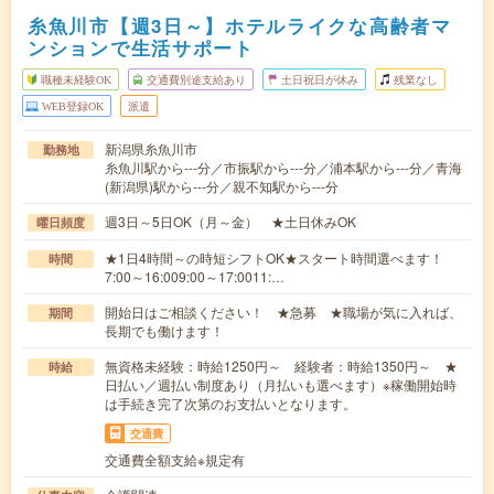
糸魚川市【週3日～】ホテルライクな高齢者マ
ンションで生活サポート
職種未経験OK
交通費別途支給あり
土日祝日が休み
残業なし
WEB登録OK
派遣
新潟県糸魚川市
勤務地
糸魚川駅から---分／市振駅から---分／浦本駅から---分／青海
(新潟県)駅から---分／親不知駅から---分
週3日～5日OK（月～金） ★土日休みOK
曜日頻度
★1日4時間～の時短シフトOK★スタート時間選べます！
時間
7:00～16:009:00～17:0011:…
開始日はご相談ください！ ★急募 ★職場が気に入れば、
期間
長期でも働けます！
無資格未経験：時給1250円～ 経験者：時給1350円～ ★
時給
日払い／週払い制度あり（月払いも選べます）※稼働開始時
は手続き完了次第のお支払いとなります。
交通費
交通費全額支給※規定有