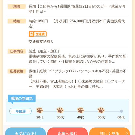
長期【ご応募から1週間以内(最短2日目)のスピード就業が可
期間
能】即日～
時給1350円 【月収例】254,000円(月収例21日実働残業代
時給
込)
交通費
交通費支給有り
製造（組立・加工）
仕事内容
電機制御盤の配線業務、机の上に制御盤があり、手作業で配
線をしていく図面・仕様書を確認しながらの作業を…
職種未経験OK / ブランクOK / パソコンスキル不要 / 英語力不
応募資格
要
【来社不要、WEB登録OK！】〇未経験大歓迎！〇フリータ
ー、主婦(夫) 大歓迎！ ※お仕事の掛け持ち…
職場の雰囲気
年齢層
20代
30代
40代
50代
60代
気になる!
応募へ進む
詳しく見る