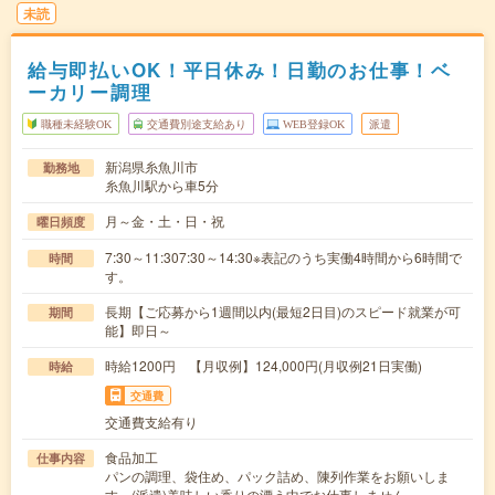
未読
給与即払いOK！平日休み！日勤のお仕事！ベ
ーカリー調理
職種未経験OK
交通費別途支給あり
WEB登録OK
派遣
新潟県糸魚川市
勤務地
糸魚川駅から車5分
月～金・土・日・祝
曜日頻度
7:30～11:307:30～14:30※表記のうち実働4時間から6時間で
時間
す。
長期【ご応募から1週間以内(最短2日目)のスピード就業が可
期間
能】即日～
時給1200円 【月収例】124,000円(月収例21日実働)
時給
交通費
交通費支給有り
食品加工
仕事内容
パンの調理、袋住め、パック詰め、陳列作業をお願いしま
す。(派遣)美味しい香りの漂う中でお仕事しません…