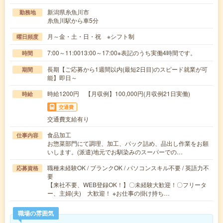
新潟県糸魚川市
勤務地
糸魚川駅から車5分
月～金・土・日・祝 ※シフト制
曜日頻度
7:00～11:0013:00～17:00※表記のうち実働4時間です。
時間
長期【ご応募から1週間以内(最短2日目)のスピード就業が可
期間
能】即日～
時給1200円 【月収例】100,000円(月収例21日実働)
時給
交通費
交通費支給有り
食品加工
仕事内容
お惣菜部門にて調理、加工、パック詰め、品出し作業をお願
いします。(派遣)地元でお馴染みのスーパーでの…
職種未経験OK / ブランクOK / パソコンスキル不要 / 英語力不
応募資格
要
【来社不要、WEB登録OK！】〇未経験大歓迎！〇フリータ
ー、主婦(夫) 大歓迎！ ※お仕事の掛け持ち…
職場の雰囲気