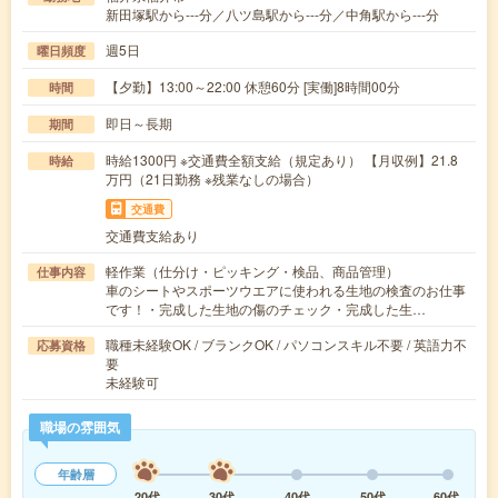
新田塚駅から---分／八ツ島駅から---分／中角駅から---分
週5日
曜日頻度
【夕勤】13:00～22:00 休憩60分 [実働]8時間00分
時間
即日～長期
期間
時給1300円 ※交通費全額支給（規定あり） 【月収例】21.8
時給
万円（21日勤務 ※残業なしの場合）
交通費
交通費支給あり
軽作業（仕分け・ピッキング・検品、商品管理）
仕事内容
車のシートやスポーツウエアに使われる生地の検査のお仕事
です！・完成した生地の傷のチェック・完成した生…
職種未経験OK / ブランクOK / パソコンスキル不要 / 英語力不
応募資格
要
未経験可
職場の雰囲気
年齢層
20代
30代
40代
50代
60代