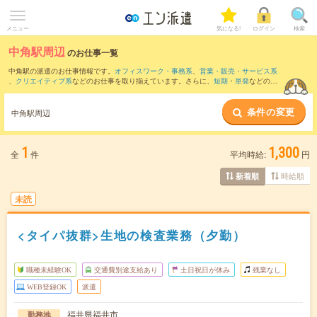
メニュー
気になる!
ログイン
検索
中角駅周辺
のお仕事一覧
中角駅の派遣のお仕事情報です。
オフィスワーク・事務系
、
営業・販売・サービス系
、
クリエイティブ系
などのお仕事を取り揃えています。さらに、
短期
・
単発
などの期
間や、
職種未経験OK
などのこだわり条件で絞り込んでいただけます。
条件の変更
また、
三国(福井県)駅
・
三国神社駅
・
丸岡駅
・
北鯖江駅
・
福井(福井県)駅
など近隣駅の
中角駅周辺
お仕事もご確認いただけます。
1
1,300
全
件
平均時給:
円
時給順
新着順
未読
<タイパ抜群>生地の検査業務（夕勤）
職種未経験OK
交通費別途支給あり
土日祝日が休み
残業なし
WEB登録OK
派遣
福井県福井市
勤務地