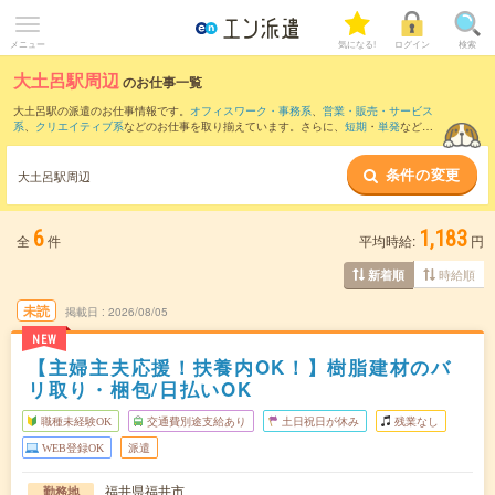
メニュー
気になる!
ログイン
検索
大土呂駅周辺
のお仕事一覧
大土呂駅の派遣のお仕事情報です。
オフィスワーク・事務系
、
営業・販売・サービス
系
、
クリエイティブ系
などのお仕事を取り揃えています。さらに、
短期
・
単発
などの
期間や、
職種未経験OK
などのこだわり条件で絞り込んでいただけます。
条件の変更
また、
北府駅
・
武生駅
・
北鯖江駅
・
福井(福井県)駅
・
鯖江駅
など近隣駅のお仕事もご確
大土呂駅周辺
認いただけます。
6
1,183
全
件
平均時給:
円
時給順
新着順
未読
掲載日
2026/08/05
NEW
【主婦主夫応援！扶養内OK！】樹脂建材のバ
リ取り・梱包/日払いOK
職種未経験OK
交通費別途支給あり
土日祝日が休み
残業なし
WEB登録OK
派遣
福井県福井市
勤務地