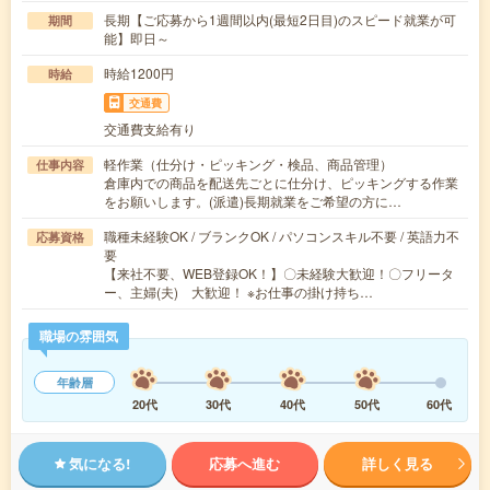
長期【ご応募から1週間以内(最短2日目)のスピード就業が可
期間
能】即日～
時給1200円
時給
交通費
交通費支給有り
軽作業（仕分け・ピッキング・検品、商品管理）
仕事内容
倉庫内での商品を配送先ごとに仕分け、ピッキングする作業
をお願いします。(派遣)長期就業をご希望の方に…
職種未経験OK / ブランクOK / パソコンスキル不要 / 英語力不
応募資格
要
【来社不要、WEB登録OK！】〇未経験大歓迎！〇フリータ
ー、主婦(夫) 大歓迎！ ※お仕事の掛け持ち…
職場の雰囲気
年齢層
20代
30代
40代
50代
60代
気になる!
応募へ進む
詳しく見る