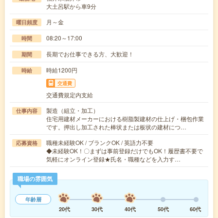
大土呂駅から車9分
月～金
曜日頻度
08:20～17:00
時間
長期でお仕事できる方、大歓迎！
期間
時給1200円
時給
交通費
交通費規定内支給
製造（組立・加工）
仕事内容
住宅用建材メーカーにおける樹脂製建材の仕上げ・梱包作業
です。押出し加工された棒状または板状の建材につ…
職種未経験OK / ブランクOK / 英語力不要
応募資格
◆未経験OK！〇まずは事前登録だけでもOK！履歴書不要で
気軽にオンライン登録★氏名・職種などを入力す…
職場の雰囲気
年齢層
20代
30代
40代
50代
60代