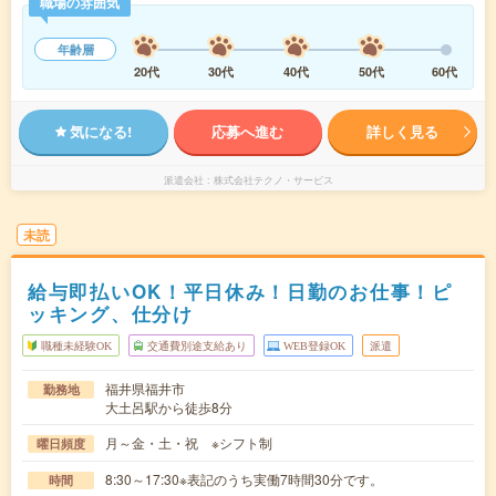
職場の雰囲気
年齢層
20代
30代
40代
50代
60代
気になる!
応募へ進む
詳しく見る
派遣会社
株式会社テクノ・サービス
未読
給与即払いOK！平日休み！日勤のお仕事！ピ
ッキング、仕分け
職種未経験OK
交通費別途支給あり
WEB登録OK
派遣
福井県福井市
勤務地
大土呂駅から徒歩8分
月～金・土・祝 ※シフト制
曜日頻度
8:30～17:30※表記のうち実働7時間30分です。
時間