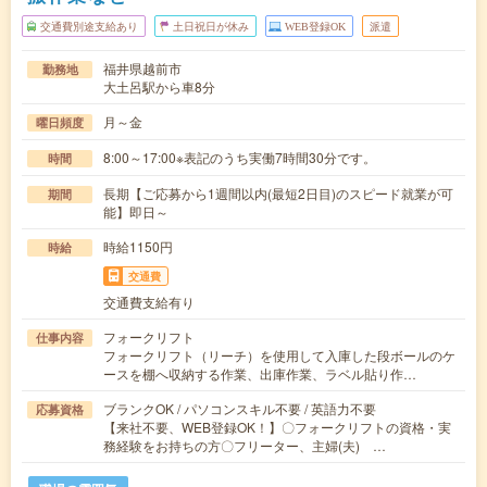
交通費別途支給あり
土日祝日が休み
WEB登録OK
派遣
福井県越前市
勤務地
大土呂駅から車8分
月～金
曜日頻度
8:00～17:00※表記のうち実働7時間30分です。
時間
長期【ご応募から1週間以内(最短2日目)のスピード就業が可
期間
能】即日～
時給1150円
時給
交通費
交通費支給有り
フォークリフト
仕事内容
フォークリフト（リーチ）を使用して入庫した段ボールのケ
ースを棚へ収納する作業、出庫作業、ラベル貼り作…
ブランクOK / パソコンスキル不要 / 英語力不要
応募資格
【来社不要、WEB登録OK！】〇フォークリフトの資格・実
務経験をお持ちの方〇フリーター、主婦(夫) …