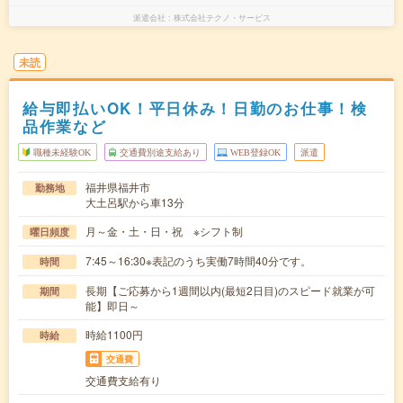
派遣会社
株式会社テクノ・サービス
未読
給与即払いOK！平日休み！日勤のお仕事！検
品作業など
職種未経験OK
交通費別途支給あり
WEB登録OK
派遣
福井県福井市
勤務地
大土呂駅から車13分
月～金・土・日・祝 ※シフト制
曜日頻度
7:45～16:30※表記のうち実働7時間40分です。
時間
長期【ご応募から1週間以内(最短2日目)のスピード就業が可
期間
能】即日～
時給1100円
時給
交通費
交通費支給有り