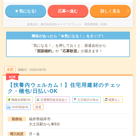
気になる!
応募へ進む
詳しく見る
派遣会社
株式会社綜合キャリアオプション 製造事業部（全国）
興味があったら「★気になる！」をタップ！
「気になる！」を押しておくと、派遣会社から
「面談確約」
や
「応募歓迎」
が届きます！
未読
掲載日
2026/08/05
NEW
【扶養内ウェルカム！】住宅用建材のチェッ
ク・梱包/日払いOK
職種未経験OK
交通費別途支給あり
土日祝日が休み
残業なし
WEB登録OK
派遣
福井県福井市
勤務地
大土呂駅から車9分
月～金
曜日頻度