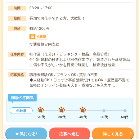
08:20～17:00
時間
長期でお仕事できる方、大歓迎！
期間
時給1200円
時給
交通費
交通費規定内支給
軽作業（仕分け・ピッキング・検品、商品管理）
仕事内容
住宅用建材の検査および梱包作業です。製造された建材製品
に傷や不良がないかを目視で確認し、検査後は包装…
職種未経験OK / ブランクOK / 英語力不要
応募資格
◆未経験OK！〇まずは事前登録だけでもOK！履歴書不要で
気軽にオンライン登録★氏名・職種などを入力す…
職場の雰囲気
年齢層
20代
30代
40代
50代
60代
気になる!
応募へ進む
詳しく見る