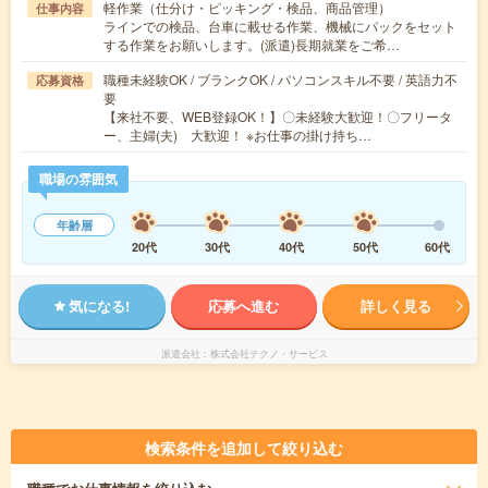
軽作業（仕分け・ピッキング・検品、商品管理）
仕事内容
ラインでの検品、台車に載せる作業、機械にパックをセット
する作業をお願いします。(派遣)長期就業をご希…
職種未経験OK / ブランクOK / パソコンスキル不要 / 英語力不
応募資格
要
【来社不要、WEB登録OK！】〇未経験大歓迎！〇フリータ
ー、主婦(夫) 大歓迎！ ※お仕事の掛け持ち…
職場の雰囲気
年齢層
20代
30代
40代
50代
60代
気になる!
応募へ進む
詳しく見る
派遣会社
株式会社テクノ・サービス
検索条件を追加して絞り込む