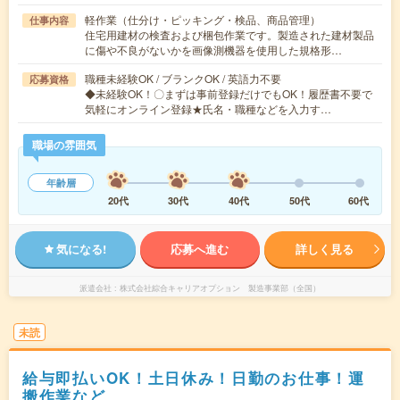
軽作業（仕分け・ピッキング・検品、商品管理）
仕事内容
住宅用建材の検査および梱包作業です。製造された建材製品
に傷や不良がないかを画像測機器を使用した規格形…
職種未経験OK / ブランクOK / 英語力不要
応募資格
◆未経験OK！〇まずは事前登録だけでもOK！履歴書不要で
気軽にオンライン登録★氏名・職種などを入力す…
職場の雰囲気
年齢層
20代
30代
40代
50代
60代
気になる!
応募へ進む
詳しく見る
派遣会社
株式会社綜合キャリアオプション 製造事業部（全国）
未読
給与即払いOK！土日休み！日勤のお仕事！運
搬作業など