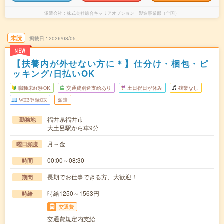
派遣会社
株式会社綜合キャリアオプション 製造事業部（全国）
未読
掲載日
2026/08/05
NEW
【扶養内が外せない方に＊】仕分け・梱包・ピ
ッキング/日払いOK
職種未経験OK
交通費別途支給あり
土日祝日が休み
残業なし
WEB登録OK
派遣
福井県福井市
勤務地
大土呂駅から車9分
月～金
曜日頻度
00:00～08:30
時間
長期でお仕事できる方、大歓迎！
期間
時給1250～1563円
時給
交通費
交通費規定内支給