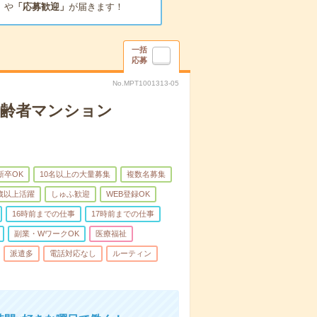
」
や
「応募歓迎」
が届きます！
一括
応募
No.MPT1001313-05
高齢者マンション
新卒OK
10名以上の大量募集
複数名募集
0歳以上活躍
しゅふ歓迎
WEB登録OK
16時前までの仕事
17時前までの仕事
副業・WワークOK
医療福祉
派遣多
電話対応なし
ルーティン