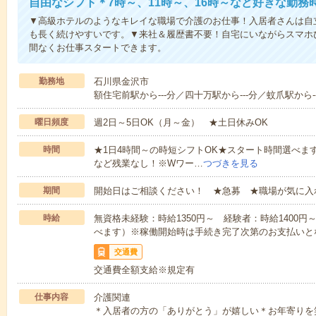
自由なシフト＊7時～、11時～、16時～など好きな勤務
▼高級ホテルのようなキレイな職場で介護のお仕事！入居者さんは自
も長く続けやすいです。▼来社＆履歴書不要！自宅にいながらスマホ
間なくお仕事スタートできます。
勤務地
石川県金沢市
額住宅前駅から---分／四十万駅から---分／蚊爪駅から--
曜日頻度
週2日～5日OK（月～金） ★土日休みOK
時間
★1日4時間～の時短シフトOK★スタート時間選べます！7:00～1
など残業なし！※Wワー…
つづきを見る
期間
開始日はご相談ください！ ★急募 ★職場が気に入
時給
無資格未経験：時給1350円～ 経験者：時給1400
べます）※稼働開始時は手続き完了次第のお支払いと
交通費
交通費全額支給※規定有
仕事内容
介護関連
＊入居者の方の「ありがとう」が嬉しい＊お年寄りを