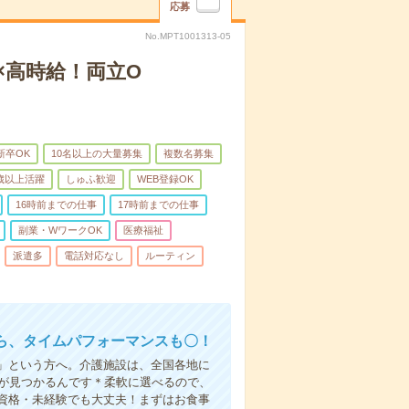
応募
No.MPT1001313-05
×高時給！両立O
新卒OK
10名以上の大量募集
複数名募集
0歳以上活躍
しゅふ歓迎
WEB登録OK
16時前までの仕事
17時前までの仕事
副業・WワークOK
医療福祉
派遣多
電話対応なし
ルーティン
ら、タイムパフォーマンスも〇！
」という方へ。介護施設は、全国各地に
場が見つかるんです＊柔軟に選べるので、
資格・未経験でも大丈夫！まずはお食事