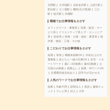
北間駅
大河端駅
北鉄金沢駅
上諸江駅
割出駅
七ツ屋駅
磯部(石川県)駅
三口
駅
蚊爪駅
内灘駅
職種でお仕事情報をさがす
オフィスワーク・事務系
営業・販売・サー
ビス系
クリエイティブ系
IT・エンジニア
系
技術系
医療・介護・福祉・教育系
軽
作業・物流・工場・その他
こだわりでお仕事情報をさがす
短期
単発
職種未経験OK
10名以上の大
量募集
友だちと一緒の応募OK
在宅・リモ
ートワーク
週2～3日勤務
週4日勤務
土
日祝のみ勤務
残業なし
副業・WワークOK
交通費別途支給あり
語学力が活かせる
人気のワードでお仕事情報をさがす
急募
年齢不問
財団法人
英語
書類チェ
ック
テレビ局
封入
大学