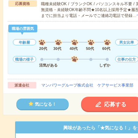
応募資格
職種未経験OK / ブランクOK / パソコンスキル不要 /
無資格・未経験OK年齢不問★10名以上採用予定★履
までに担当より電話・メールでご連絡2)電話で登録…
職場の雰囲気
年齢層
男女比率
20代
30代
40代
50代
60代
職場の様子
仕事の仕方
活気がある
しずか
マンパワーグループ株式会社 ケアサービス事業部 
派遣会社
応募する
気になる！
興味があったら「★気になる！」を