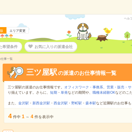
ヘル
版
エリア変更
た希望条件
お気に入りの派遣会社
の仕事一覧
三ツ屋駅
の派遣のお仕事情報一覧
三ツ屋駅の派遣のお仕事情報です。
オフィスワーク・事務系
、
営業・販売・サ
り揃えています。さらに、
短期
・
単発
などの期間や、
職種未経験OK
などのこ
また、
金沢駅
・
新西金沢駅
・
西金沢駅
・
野町駅
・
森本駅
など近隣駅のお仕事も
4
1
4
件中
～
件を表示中