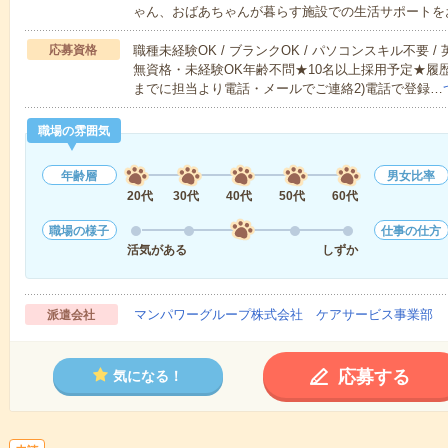
ゃん、おばあちゃんが暮らす施設での生活サポートを
応募資格
職種未経験OK / ブランクOK / パソコンスキル不要 /
無資格・未経験OK年齢不問★10名以上採用予定★履
までに担当より電話・メールでご連絡2)電話で登録…
職場の雰囲気
年齢層
男女比率
20代
30代
40代
50代
60代
職場の様子
仕事の仕方
活気がある
しずか
マンパワーグループ株式会社 ケアサービス事業部 
派遣会社
応募する
気になる！