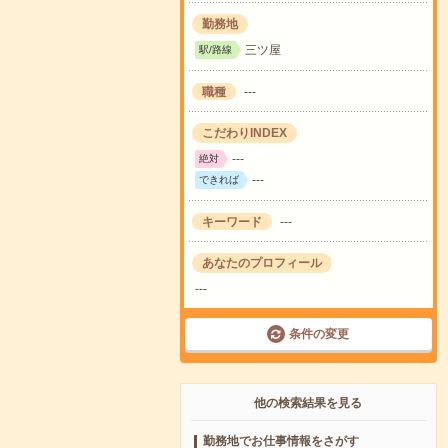
勤務地
三ツ屋
駅/路線
職種
---
こだわりINDEX
---
絶対
---
できれば
キーワード
---
あなたのプロフィール
---
条件の変更
他の検索結果を見る
勤務地でお仕事情報をさがす