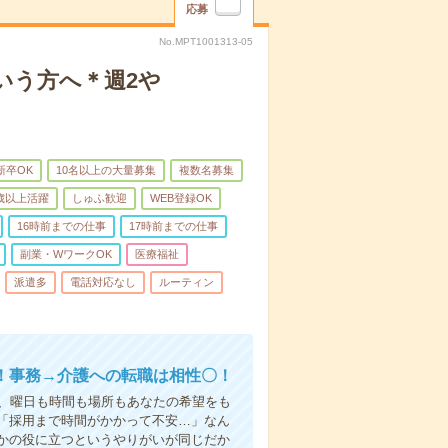
応募
No.MPT1001313-05
いう方へ＊週2や
新卒OK
10名以上の大量募集
複数名募集
0歳以上活躍
しゅふ歓迎
WEB登録OK
16時前までの仕事
17時前までの仕事
副業・WワークOK
医療福祉
派遣多
電話対応なし
ルーティン
！事務→介護への転職は相性〇！
ら、曜日も時間も場所もあなたの希望をも
「採用まで時間がかかって不安…」なん
かの役に立つというやりがいが同じだか