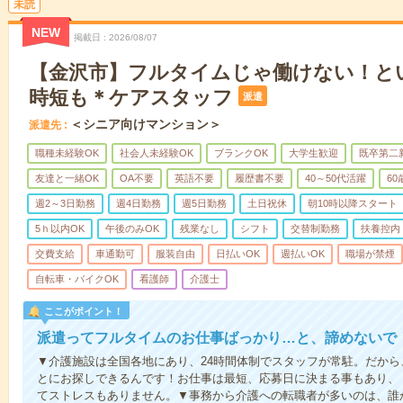
未読
NEW
掲載日
2026/08/07
【金沢市】フルタイムじゃ働けない！と
時短も＊ケアスタッフ
派遣
＜シニア向けマンション＞
派遣先
職種未経験OK
社会人未経験OK
ブランクOK
大学生歓迎
既卒第二
友達と一緒OK
OA不要
英語不要
履歴書不要
40～50代活躍
6
週2～3日勤務
週4日勤務
週5日勤務
土日祝休
朝10時以降スタート
5ｈ以内OK
午後のみOK
残業なし
シフト
交替制勤務
扶養控内
交費支給
車通勤可
服装自由
日払いOK
週払いOK
職場が禁煙
自転車・バイクOK
看護師
介護士
ここがポイント！
派遣ってフルタイムのお仕事ばっかり…と、諦めないで
▼介護施設は全国各地にあり、24時間体制でスタッフが常駐。だか
とにお探しできるんです！お仕事は最短、応募日に決まる事もあり、
てストレスもありません。▼事務から介護への転職者が多いのは、誰