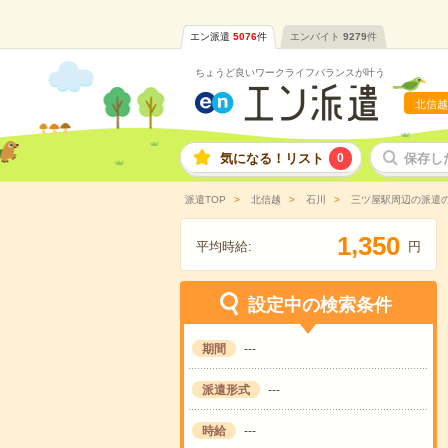
エン派遣
5076
件
エンバイト
9279
件
ちょうど良いワークライフバランスが叶う
北信越
気になる！リスト
0
保存し
派遣TOP
北信越
石川
三ツ屋駅周辺の派遣
,
1
3
5
0
平均時給:
円
設定中の検索条件
期間
---
派遣形式
---
時給
---