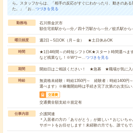
ら。スタッフからは、「相手の反応がすぐにわかったり、動きのある
た。」「お…
つづきを見る
勤務地
石川県金沢市
額住宅前駅から---分／四十万駅から---分／蚊爪駅から--
曜日頻度
週2日～5日OK（月～金） ★土日休みOK
時間
★1日4時間～の時短シフトOK★スタート時間選べます！7:00～1
など残業なし！※Wワー…
つづきを見る
期間
開始日はご相談ください！ ★急募 ★職場が気に入
時給
無資格未経験：時給1350円～ 経験者：時給1400
選べます）※稼働開始時は手続き完了次第のお支払い
交通費
交通費全額支給※規定有
仕事内容
介護関連
＊入居者の方の「ありがとう」が嬉しい＊おじいちゃ
サポートをお任せします！未経験の方でも、誰でもで