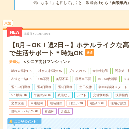
「気になる！」を押しておくと、派遣会社から
「面談確約
未読
NEW
掲載日
2026/08/04
【8月～OK！週2日～】ホテルライクな
で生活サポート＊時短OK
派遣
＜シニア向けマンション＞
派遣先
職種未経験OK
社会人未経験OK
ブランクOK
大学生歓迎
既卒第二
友達と一緒OK
OA不要
英語不要
履歴書不要
40～50代活躍
6
週2～3日勤務
週4日勤務
週5日勤務
土日祝休
朝10時以降スタート
5ｈ以内OK
午後のみOK
残業なし
シフト
交替制勤務
扶養控内
交費支給
車通勤可
服装自由
日払いOK
週払いOK
職場が禁煙
自転車・バイクOK
看護師
介護士
ここがポイント！