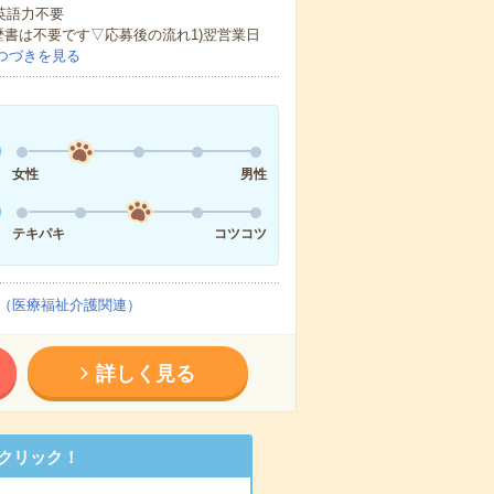
 英語力不要
歴書は不要です▽応募後の流れ1)翌営業日
つづきを見る
女性
男性
テキパキ
コツコツ
（医療福祉介護関連）
詳しく見る
クリック！