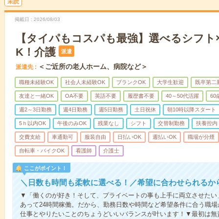
未読
掲載日
2026/08/03
【タイパもコスパも最強】選べるシフト
K！介護
派遣
＜ご近所の老人ホーム、病院など＞
派遣先
職種未経験OK
社会人未経験OK
ブランクOK
大学生歓迎
既卒第二
友達と一緒OK
OA不要
英語不要
履歴書不要
40～50代活躍
6
週2～3日勤務
週4日勤務
週5日勤務
土日祝休
朝10時以降スタート
5ｈ以内OK
午後のみOK
残業なし
シフト
交替制勤務
扶養控内
交費支給
車通勤可
服装自由
日払いOK
週払いOK
職場が分煙
自転車・バイクOK
看護師
介護士
ここがポイント！
＼日数も時間も柔軟に選べる！／希望に合わせられるか
▼「働くのが好き！そして、プライベートの事も上手に両立させたい
あって24時間稼働。だから、勤務日数や時間など希望条件に合う職
仕事とやりたいことのちょうどいいバランスが叶います！▼最初は無