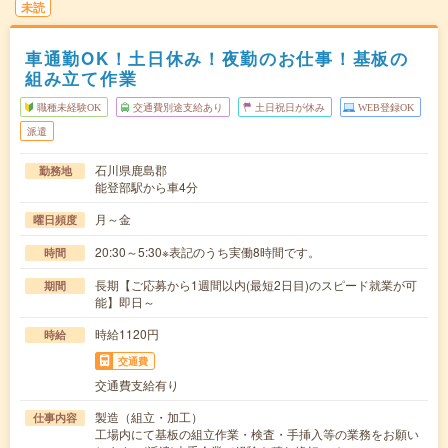
未読
車通勤OK！土日休み！夜勤のお仕事！基板の
組み立て作業
職種未経験OK
交通費別途支給あり
土日祝日が休み
WEB登録OK
派遣
石川県鹿島郡
勤務地
能登部駅から車4分
月～金
曜日頻度
20:30～5:30※表記のうち実働8時間です。
時間
長期【ご応募から1週間以内(最短2日目)のスピード就業が可
期間
能】即日～
時給1120円
時給
交通費
交通費支給有り
製造（組立・加工）
仕事内容
工場内にて基板の組立作業・検査・手挿入等の業務をお願い