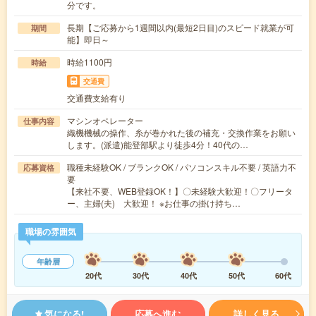
分です。
長期【ご応募から1週間以内(最短2日目)のスピード就業が可
期間
能】即日～
時給1100円
時給
交通費
交通費支給有り
マシンオペレーター
仕事内容
織機機械の操作、糸が巻かれた後の補充・交換作業をお願い
します。(派遣)能登部駅より徒歩4分！40代の…
職種未経験OK / ブランクOK / パソコンスキル不要 / 英語力不
応募資格
要
【来社不要、WEB登録OK！】〇未経験大歓迎！〇フリータ
ー、主婦(夫) 大歓迎！ ※お仕事の掛け持ち…
職場の雰囲気
年齢層
20代
30代
40代
50代
60代
気になる!
応募へ進む
詳しく見る