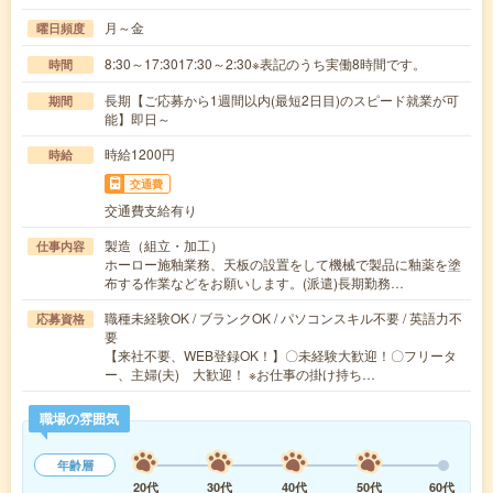
月～金
曜日頻度
8:30～17:3017:30～2:30※表記のうち実働8時間です。
時間
長期【ご応募から1週間以内(最短2日目)のスピード就業が可
期間
能】即日～
時給1200円
時給
交通費
交通費支給有り
製造（組立・加工）
仕事内容
ホーロー施釉業務、天板の設置をして機械で製品に釉薬を塗
布する作業などをお願いします。(派遣)長期勤務…
職種未経験OK / ブランクOK / パソコンスキル不要 / 英語力不
応募資格
要
【来社不要、WEB登録OK！】〇未経験大歓迎！〇フリータ
ー、主婦(夫) 大歓迎！ ※お仕事の掛け持ち…
職場の雰囲気
年齢層
20代
30代
40代
50代
60代