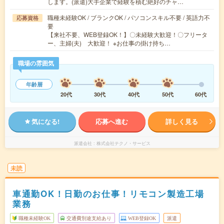
します。(派遣)大手企業で経験を積む絶好のチャ…
職種未経験OK / ブランクOK / パソコンスキル不要 / 英語力不
応募資格
要
【来社不要、WEB登録OK！】〇未経験大歓迎！〇フリータ
ー、主婦(夫) 大歓迎！ ※お仕事の掛け持ち…
職場の雰囲気
年齢層
20代
30代
40代
50代
60代
気になる!
応募へ進む
詳しく見る
派遣会社
株式会社テクノ・サービス
未読
車通勤OK！日勤のお仕事！リモコン製造工場
業務
職種未経験OK
交通費別途支給あり
WEB登録OK
派遣