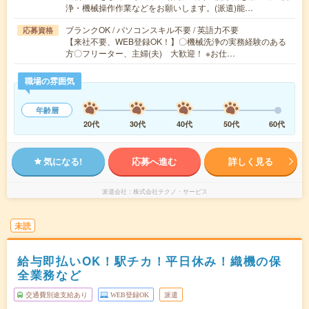
浄・機械操作作業などをお願いします。(派遣)能…
ブランクOK / パソコンスキル不要 / 英語力不要
応募資格
【来社不要、WEB登録OK！】〇機械洗浄の実務経験のある
方〇フリーター、主婦(夫) 大歓迎！ ※お仕…
職場の雰囲気
年齢層
20代
30代
40代
50代
60代
気になる!
応募へ進む
詳しく見る
派遣会社
株式会社テクノ・サービス
未読
給与即払いOK！駅チカ！平日休み！織機の保
全業務など
交通費別途支給あり
WEB登録OK
派遣