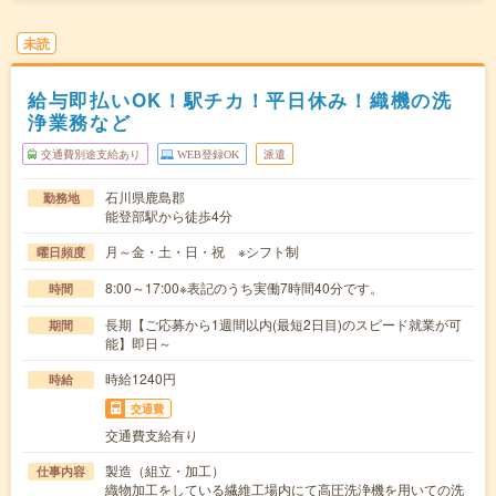
未読
給与即払いOK！駅チカ！平日休み！織機の洗
浄業務など
交通費別途支給あり
WEB登録OK
派遣
石川県鹿島郡
勤務地
能登部駅から徒歩4分
月～金・土・日・祝 ※シフト制
曜日頻度
8:00～17:00※表記のうち実働7時間40分です。
時間
長期【ご応募から1週間以内(最短2日目)のスピード就業が可
期間
能】即日～
時給1240円
時給
交通費
交通費支給有り
製造（組立・加工）
仕事内容
織物加工をしている繊維工場内にて高圧洗浄機を用いての洗