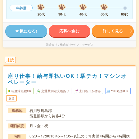
年齢層
20代
30代
40代
50代
60代
気になる!
応募へ進む
詳しく見る
派遣会社
株式会社テクノ・サービス
未読
座り仕事！給与即払いOK！駅チカ！マシンオ
ペレーター
職種未経験OK
交通費別途支給あり
土日祝日が休み
WEB登録OK
派遣
石川県鹿島郡
勤務地
能登部駅から徒歩4分
月～金・祝
曜日頻度
8:20～17:0016:45～1:05※表記のうち実働7時間から7時間20
時間