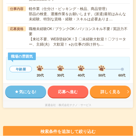
軽作業（仕分け・ピッキング・検品、商品管理）
仕事内容
部品の検査、運搬作業をお願いします。(派遣)最初はみんな
未経験、特別な資格・経験・スキルは必要ありま…
職種未経験OK / ブランクOK / パソコンスキル不要 / 英語力不
応募資格
要
【来社不要、WEB登録OK！】〇未経験大歓迎！〇フリータ
ー、主婦(夫) 大歓迎！ ※お仕事の掛け持ち…
職場の雰囲気
年齢層
20代
30代
40代
50代
60代
気になる!
応募へ進む
詳しく見る
派遣会社
株式会社テクノ・サービス
検索条件を追加して絞り込む