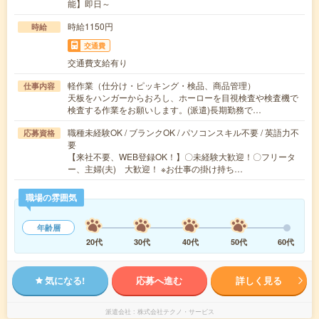
能】即日～
時給1150円
時給
交通費
交通費支給有り
軽作業（仕分け・ピッキング・検品、商品管理）
仕事内容
天板をハンガーからおろし、ホーローを目視検査や検査機で
検査する作業をお願いします。(派遣)長期勤務で…
職種未経験OK / ブランクOK / パソコンスキル不要 / 英語力不
応募資格
要
【来社不要、WEB登録OK！】〇未経験大歓迎！〇フリータ
ー、主婦(夫) 大歓迎！ ※お仕事の掛け持ち…
職場の雰囲気
年齢層
20代
30代
40代
50代
60代
気になる!
応募へ進む
詳しく見る
派遣会社
株式会社テクノ・サービス