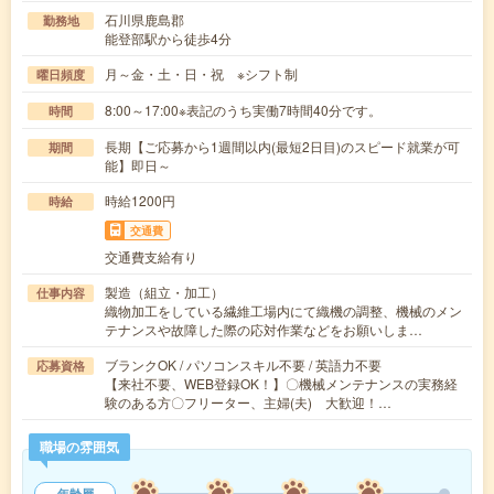
石川県鹿島郡
勤務地
能登部駅から徒歩4分
月～金・土・日・祝 ※シフト制
曜日頻度
8:00～17:00※表記のうち実働7時間40分です。
時間
長期【ご応募から1週間以内(最短2日目)のスピード就業が可
期間
能】即日～
時給1200円
時給
交通費
交通費支給有り
製造（組立・加工）
仕事内容
織物加工をしている繊維工場内にて織機の調整、機械のメン
テナンスや故障した際の応対作業などをお願いしま…
ブランクOK / パソコンスキル不要 / 英語力不要
応募資格
【来社不要、WEB登録OK！】〇機械メンテナンスの実務経
験のある方〇フリーター、主婦(夫) 大歓迎！…
職場の雰囲気
年齢層