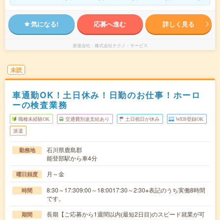
気になる!
応募へ進む
詳しく見る
派遣会社
株式会社テクノ・サービス
未読
車通勤OK！土日休み！日勤のお仕事！ホーロ
ーの検査業務
職種未経験OK
交通費別途支給あり
土日祝日が休み
WEB登録OK
派遣
石川県鹿島郡
勤務地
能登部駅から車4分
月～金
曜日頻度
8:30～17:309:00～18:0017:30～2:30※表記のうち実働8時間
時間
です。
長期【ご応募から1週間以内(最短2日目)のスピード就業が可
期間