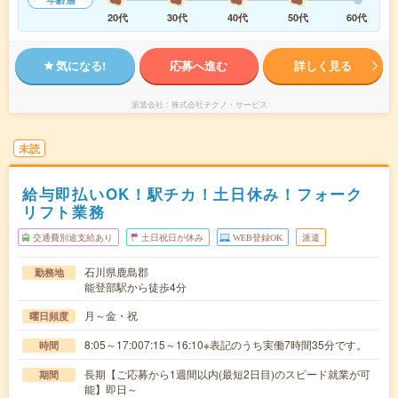
20代
30代
40代
50代
60代
気になる!
応募へ進む
詳しく見る
派遣会社
株式会社テクノ・サービス
未読
給与即払いOK！駅チカ！土日休み！フォーク
リフト業務
交通費別途支給あり
土日祝日が休み
WEB登録OK
派遣
石川県鹿島郡
勤務地
能登部駅から徒歩4分
月～金・祝
曜日頻度
8:05～17:007:15～16:10※表記のうち実働7時間35分です。
時間
長期【ご応募から1週間以内(最短2日目)のスピード就業が可
期間
能】即日～