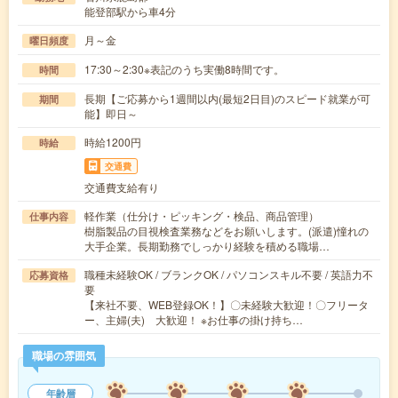
能登部駅から車4分
月～金
曜日頻度
17:30～2:30※表記のうち実働8時間です。
時間
長期【ご応募から1週間以内(最短2日目)のスピード就業が可
期間
能】即日～
時給1200円
時給
交通費
交通費支給有り
軽作業（仕分け・ピッキング・検品、商品管理）
仕事内容
樹脂製品の目視検査業務などをお願いします。(派遣)憧れの
大手企業。長期勤務でしっかり経験を積める職場…
職種未経験OK / ブランクOK / パソコンスキル不要 / 英語力不
応募資格
要
【来社不要、WEB登録OK！】〇未経験大歓迎！〇フリータ
ー、主婦(夫) 大歓迎！ ※お仕事の掛け持ち…
職場の雰囲気
年齢層