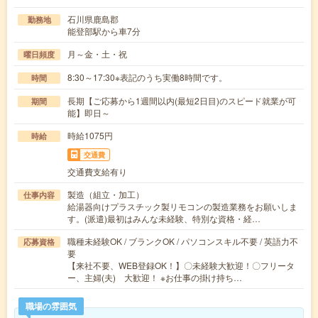
石川県鹿島郡
勤務地
能登部駅から車7分
月～金・土・祝
曜日頻度
8:30～17:30※表記のうち実働8時間です。
時間
長期【ご応募から1週間以内(最短2日目)のスピード就業が可
期間
能】即日～
時給1075円
時給
交通費
交通費支給有り
製造（組立・加工）
仕事内容
給湯器向けプラスチック製リモコンの製造業務をお願いしま
す。(派遣)最初はみんな未経験、特別な資格・経…
職種未経験OK / ブランクOK / パソコンスキル不要 / 英語力不
応募資格
要
【来社不要、WEB登録OK！】〇未経験大歓迎！〇フリータ
ー、主婦(夫) 大歓迎！ ※お仕事の掛け持ち…
職場の雰囲気