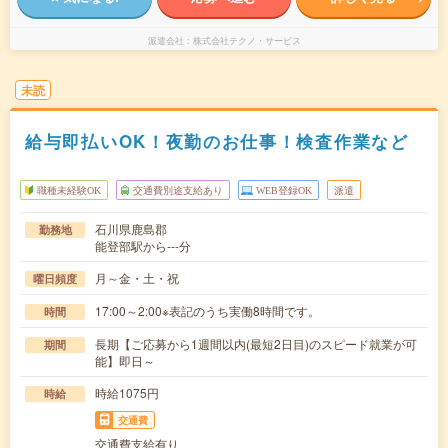
派遣会社
株式会社テクノ・サービス
未読
給与即払いOK！夜勤のお仕事！検査作業など
職種未経験OK
交通費別途支給あり
WEB登録OK
派遣
石川県鹿島郡
勤務地
能登部駅から---分
月～金・土・祝
曜日頻度
17:00～2:00※表記のうち実働8時間です。
時間
長期【ご応募から1週間以内(最短2日目)のスピード就業が可
期間
能】即日～
時給1075円
時給
交通費
交通費支給有り