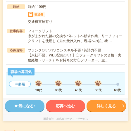
時給1100円
時給
交通費
交通費支給有り
フォークリフト
仕事内容
糸がまかれた後の交換やパレットへ移す作業、リーチフォー
クリフトを使用して糸の受け入れ、現場への払い出…
ブランクOK / パソコンスキル不要 / 英語力不要
応募資格
【来社不要、WEB登録OK！】〇フォークリフトの資格・実
務経験（リーチ）をお持ちの方〇フリーター、主…
職場の雰囲気
年齢層
20代
30代
40代
50代
60代
気になる!
応募へ進む
詳しく見る
派遣会社
株式会社テクノ・サービス