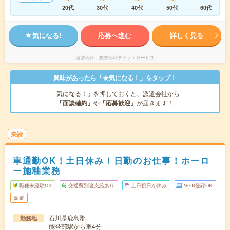
20代
30代
40代
50代
60代
気になる!
応募へ進む
詳しく見る
派遣会社
株式会社テクノ・サービス
興味があったら「★気になる！」をタップ！
「気になる！」を押しておくと、派遣会社から
「面談確約」
や
「応募歓迎」
が届きます！
未読
車通勤OK！土日休み！日勤のお仕事！ホーロ
ー施釉業務
職種未経験OK
交通費別途支給あり
土日祝日が休み
WEB登録OK
派遣
石川県鹿島郡
勤務地
能登部駅から車4分