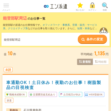
メニュー
気になる!
ログイン
検索
能登部駅周辺
のお仕事一覧
能登部駅の派遣のお仕事情報です。
オフィスワーク・事務系
、
営業・販売・サービス
系
、
クリエイティブ系
などのお仕事を取り揃えています。さらに、
短期
・
単発
などの
期間や、
職種未経験OK
などのこだわり条件で絞り込んでいただけます。
条件の変更
また、
羽咋駅
・
千路駅
・
南羽咋駅
・
七尾駅
・
田鶴浜駅
など近隣駅のお仕事もご確認い
能登部駅周辺
ただけます。
10
1,135
全
件
平均時給:
円
時給順
新着順
未読
車通勤OK！土日休み！夜勤のお仕事！樹脂製
品の目視検査
職種未経験OK
交通費別途支給あり
土日祝日が休み
WEB登録OK
派遣
石川県鹿島郡
勤務地