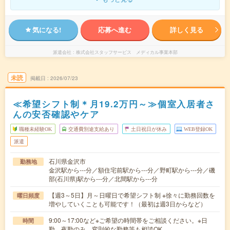
気になる!
応募へ進む
詳しく見る
派遣会社
株式会社スタッフサービス メディカル事業本部
未読
掲載日
2026/07/23
≪希望シフト制＊月19.2万円～≫個室入居者さ
んの安否確認やケア
職種未経験OK
交通費別途支給あり
土日祝日が休み
WEB登録OK
派遣
石川県金沢市
勤務地
金沢駅から---分／額住宅前駅から---分／野町駅から---分／磯
部(石川県)駅から---分／北間駅から---分
【週3～5日】月～日曜日で希望シフト制 ※徐々に勤務回数を
曜日頻度
増やしていくことも可能です！（最初は週3日からなど）
9:00～17:00など※ご希望の時間帯をご相談ください。※日
時間
勤、夜勤のみ、変則的な勤務等も相談OK…