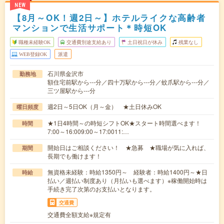
NEW
【8月～OK！週2日～】ホテルライクな高齢者
マンションで生活サポート＊時短OK
職種未経験OK
交通費別途支給あり
土日祝日が休み
残業なし
WEB登録OK
派遣
石川県金沢市
勤務地
額住宅前駅から---分／四十万駅から---分／蚊爪駅から---分／
三ツ屋駅から---分
週2日～5日OK（月～金） ★土日休みOK
曜日頻度
★1日4時間～の時短シフトOK★スタート時間選べます！
時間
7:00～16:009:00～17:0011:…
開始日はご相談ください！ ★急募 ★職場が気に入れば、
期間
長期でも働けます！
無資格未経験：時給1350円～ 経験者：時給1400円～★日
時給
払い／週払い制度あり（月払いも選べます）※稼働開始時は
手続き完了次第のお支払いとなります。
交通費
交通費全額支給※規定有