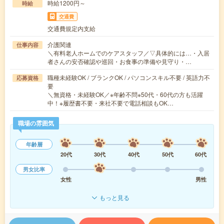
時給1200円～
時給
交通費
交通費規定内支給
介護関連
仕事内容
＼有料老人ホームでのケアスタッフ／▽具体的には…・入居
者さんの安否確認や巡回・お食事の準備や見守り・…
職種未経験OK / ブランクOK / パソコンスキル不要 / 英語力不
応募資格
要
＼無資格・未経験OK／※年齢不問※50代・60代の方も活躍
中！※履歴書不要・来社不要で電話相談もOK…
職場の雰囲気
年齢層
20代
30代
40代
50代
60代
男女比率
女性
男性
もっと見る