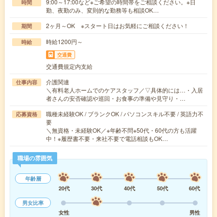
9:00～17:00など※ご希望の時間帯をご相談ください。※日
時間
勤、夜勤のみ、変則的な勤務等も相談OK…
2ヶ月～OK ※スタート日はお気軽にご相談ください！
期間
時給1200円～
時給
交通費
交通費規定内支給
介護関連
仕事内容
＼有料老人ホームでのケアスタッフ／▽具体的には…・入居
者さんの安否確認や巡回・お食事の準備や見守り・…
職種未経験OK / ブランクOK / パソコンスキル不要 / 英語力不
応募資格
要
＼無資格・未経験OK／※年齢不問※50代・60代の方も活躍
中！※履歴書不要・来社不要で電話相談もOK…
職場の雰囲気
年齢層
20代
30代
40代
50代
60代
男女比率
女性
男性