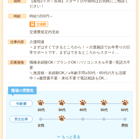
【最短2ヶ月～長期】スタート日や期間はお気軽にご相談く
期間
ださい！
時給1200円～
時給
交通費
交通費規定内支給
介護関連
仕事内容
＜まずはすぐできるところから！＞介護施設でお年寄りの日
常サポートです。まずはできるところからスタート…
職種未経験OK / ブランクOK / パソコンスキル不要 / 英語力不
応募資格
要
＼無資格・未経験OK／※年齢不問※50代・60代の方も活躍
中！※履歴書不要・来社不要で電話相談もOK…
職場の雰囲気
年齢層
20代
30代
40代
50代
60代
男女比率
女性
男性
もっと見る