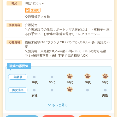
時給1200円～
時給
交通費
交通費規定内支給
介護関連
仕事内容
＼介護施設での生活サポート／▽具体的には…・車椅子へ座
るお手伝い・お食事の準備や見守り・レクリエーシ…
職種未経験OK / ブランクOK / パソコンスキル不要 / 英語力不
応募資格
要
＼無資格・未経験OK／※年齢不問※50代・60代の方も活躍
中！※履歴書不要・来社不要で電話相談もOK…
職場の雰囲気
年齢層
20代
30代
40代
50代
60代
男女比率
女性
男性
もっと見る