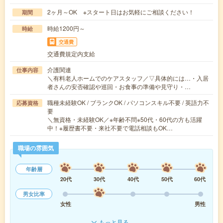
2ヶ月～OK ※スタート日はお気軽にご相談ください！
期間
時給1200円～
時給
交通費
交通費規定内支給
介護関連
仕事内容
＼有料老人ホームでのケアスタッフ／▽具体的には…・入居
者さんの安否確認や巡回・お食事の準備や見守り・…
職種未経験OK / ブランクOK / パソコンスキル不要 / 英語力不
応募資格
要
＼無資格・未経験OK／※年齢不問※50代・60代の方も活躍
中！※履歴書不要・来社不要で電話相談もOK…
職場の雰囲気
年齢層
20代
30代
40代
50代
60代
男女比率
女性
男性
もっと見る