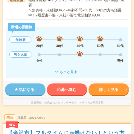
要
＼無資格・未経験OK／※年齢不問※50代・60代の方も活躍
中！※履歴書不要・来社不要で電話相談もOK…
職場の雰囲気
年齢層
20代
30代
40代
50代
60代
男女比率
女性
男性
もっと見る
気になる!
応募へ進む
詳しく見る
派遣会社
株式会社スタッフサービス メディカル事業本部
未読
掲載日
2026/08/07
NEW
【金沢市】フルタイムじゃ働けない！という方