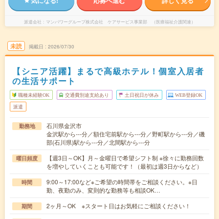
気になる!
応募へ進む
詳しく見る
派遣会社
マンパワーグループ株式会社 ケアサービス事業部 （医療福祉介護関連）
未読
掲載日
2026/07/30
【シニア活躍】まるで高級ホテル！個室入居者
の生活サポート
職種未経験OK
交通費別途支給あり
土日祝日が休み
WEB登録OK
派遣
石川県金沢市
勤務地
金沢駅から---分／額住宅前駅から---分／野町駅から---分／磯
部(石川県)駅から---分／北間駅から---分
【週3日～OK】月～金曜日で希望シフト制 ※徐々に勤務回数
曜日頻度
を増やしていくことも可能です！（最初は週3日からなど）
9:00～17:00など※ご希望の時間帯をご相談ください。※日
時間
勤、夜勤のみ、変則的な勤務等も相談OK…
2ヶ月～OK ※スタート日はお気軽にご相談ください！
期間