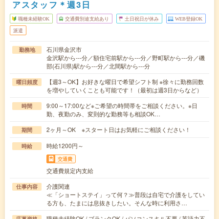
アスタッフ＊週3日
職種未経験OK
交通費別途支給あり
土日祝日が休み
WEB登録OK
派遣
石川県金沢市
勤務地
金沢駅から---分／額住宅前駅から---分／野町駅から---分／磯
部(石川県)駅から---分／北間駅から---分
【週3～OK】お好きな曜日で希望シフト制 ※徐々に勤務回数
曜日頻度
を増やしていくことも可能です！（最初は週3日からなど）
9:00～17:00など※ご希望の時間帯をご相談ください。※日
時間
勤、夜勤のみ、変則的な勤務等も相談OK…
2ヶ月～OK ※スタート日はお気軽にご相談ください！
期間
時給1200円～
時給
交通費
交通費規定内支給
介護関連
仕事内容
≪「ショートステイ」って何？≫普段は自宅で介護をしてい
る方も、たまには息抜きしたい。そんな時に利用さ…
職種未経験OK / ブランクOK / パソコンスキル不要 / 英語力不
応募資格