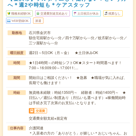
へ＊週2や時短も＊ケアスタッフ
職種未経験OK
交通費別途支給あり
土日祝日が休み
残業なし
WEB登録OK
派遣
石川県金沢市
勤務地
額住宅前駅から---分／四十万駅から---分／蚊爪駅から---分／
三ツ屋駅から---分
週2日～5日OK（月～金） ★土日休みOK
曜日頻度
★1日4時間～の時短シフトOK★スタート時間選べます！
時間
7:00～16:009:00～17:0011:…
開始日はご相談ください！ ★急募 ★職場が気に入れば、
期間
長期でも働けます！
無資格未経験：時給1350円～ 経験者：時給1400円～ ★
時給
日払い／週払い制度あり（月払いも選べます）※稼働開始時
は手続き完了次第のお支払いとなります。
交通費
交通費全額支給※規定有
介護関連
仕事内容
＊入居者の方の「ありがとう」が嬉しい＊おじいちゃん、お