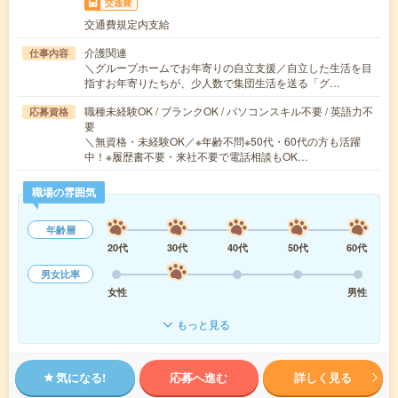
交通費
交通費規定内支給
介護関連
仕事内容
＼グループホームでお年寄りの自立支援／自立した生活を目
指すお年寄りたちが、少人数で集団生活を送る「グ…
職種未経験OK / ブランクOK / パソコンスキル不要 / 英語力不
応募資格
要
＼無資格・未経験OK／※年齢不問※50代・60代の方も活躍
中！※履歴書不要・来社不要で電話相談もOK…
職場の雰囲気
年齢層
20代
30代
40代
50代
60代
男女比率
女性
男性
もっと見る
気になる!
応募へ進む
詳しく見る