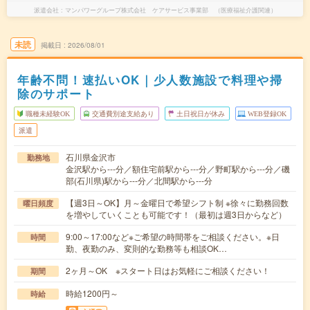
派遣会社
マンパワーグループ株式会社 ケアサービス事業部 （医療福祉介護関連）
未読
掲載日
2026/08/01
年齢不問！速払いOK｜少人数施設で料理や掃
除のサポート
職種未経験OK
交通費別途支給あり
土日祝日が休み
WEB登録OK
派遣
石川県金沢市
勤務地
金沢駅から---分／額住宅前駅から---分／野町駅から---分／磯
部(石川県)駅から---分／北間駅から---分
【週3日～OK】月～金曜日で希望シフト制 ※徐々に勤務回数
曜日頻度
を増やしていくことも可能です！（最初は週3日からなど）
9:00～17:00など※ご希望の時間帯をご相談ください。※日
時間
勤、夜勤のみ、変則的な勤務等も相談OK…
2ヶ月～OK ※スタート日はお気軽にご相談ください！
期間
時給1200円～
時給