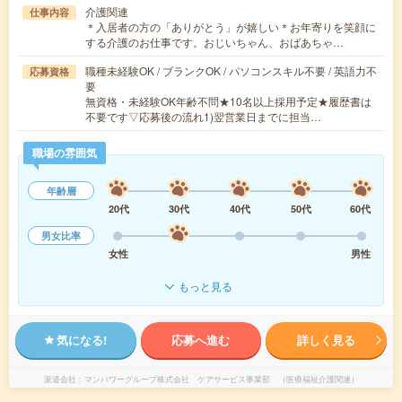
介護関連
仕事内容
＊入居者の方の「ありがとう」が嬉しい＊お年寄りを笑顔に
する介護のお仕事です。おじいちゃん、おばあちゃ…
職種未経験OK / ブランクOK / パソコンスキル不要 / 英語力不
応募資格
要
無資格・未経験OK年齢不問★10名以上採用予定★履歴書は
不要です▽応募後の流れ1)翌営業日までに担当…
職場の雰囲気
年齢層
20代
30代
40代
50代
60代
男女比率
女性
男性
もっと見る
気になる!
応募へ進む
詳しく見る
派遣会社
マンパワーグループ株式会社 ケアサービス事業部 （医療福祉介護関連）