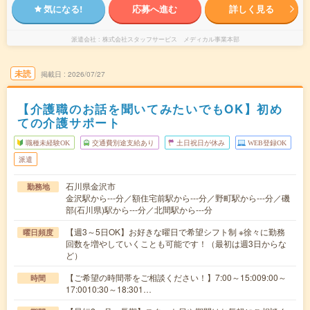
気になる!
応募へ進む
詳しく見る
派遣会社
株式会社スタッフサービス メディカル事業本部
未読
掲載日
2026/07/27
【介護職のお話を聞いてみたいでもOK】初め
ての介護サポート
職種未経験OK
交通費別途支給あり
土日祝日が休み
WEB登録OK
派遣
石川県金沢市
勤務地
金沢駅から---分／額住宅前駅から---分／野町駅から---分／磯
部(石川県)駅から---分／北間駅から---分
【週3～5日OK】お好きな曜日で希望シフト制 ※徐々に勤務
曜日頻度
回数を増やしていくことも可能です！（最初は週3日からな
ど）
【ご希望の時間帯をご相談ください！】7:00～15:009:00～
時間
17:0010:30～18:301…