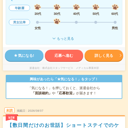
年齢層
20代
30代
40代
50代
60代
男女比率
女性
男性
もっと見る
気になる!
応募へ進む
詳しく見る
派遣会社
株式会社スタッフサービス メディカル事業本部
興味があったら「★気になる！」をタップ！
「気になる！」を押しておくと、派遣会社から
「面談確約」
や
「応募歓迎」
が届きます！
未読
掲載日
2026/08/07
NEW
【数日間だけのお世話】ショートステイでのケ