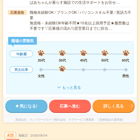
ばあちゃんが暮らす施設での生活サポートをお任せ…
職種未経験OK / ブランクOK / パソコンスキル不要 / 英語力不
応募資格
要
無資格・未経験OK年齢不問★10名以上採用予定★履歴書は
不要です▽応募後の流れ1)翌営業日までに担当…
職場の雰囲気
年齢層
20代
30代
40代
50代
60代
男女比率
女性
男性
もっと見る
気になる!
応募へ進む
詳しく見る
派遣会社
マンパワーグループ株式会社 ケアサービス事業部 （医療福祉介護関連）
未読
掲載日
2026/08/04