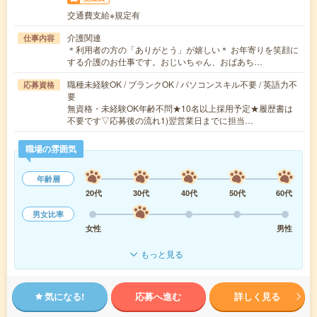
交通費支給※規定有
介護関連
仕事内容
＊利用者の方の「ありがとう」が嬉しい＊ お年寄りを笑顔に
する介護のお仕事です。おじいちゃん、おばあち…
職種未経験OK / ブランクOK / パソコンスキル不要 / 英語力不
応募資格
要
無資格・未経験OK年齢不問★10名以上採用予定★履歴書は
不要です▽応募後の流れ1)翌営業日までに担当…
職場の雰囲気
年齢層
20代
30代
40代
50代
60代
男女比率
女性
男性
もっと見る
気になる!
応募へ進む
詳しく見る