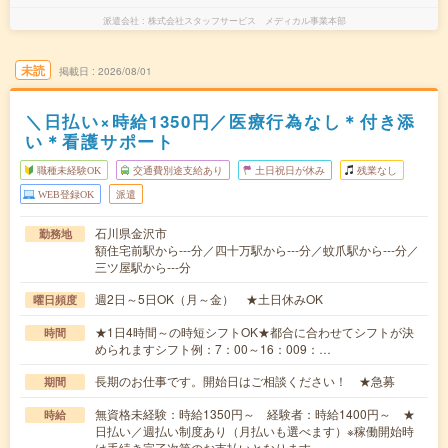
派遣会社
株式会社スタッフサービス メディカル事業本部
未読
掲載日
2026/08/01
＼日払い×時給1350円／医療行為なし＊付き添
い＊看護サポート
職種未経験OK
交通費別途支給あり
土日祝日が休み
残業なし
WEB登録OK
派遣
石川県金沢市
勤務地
額住宅前駅から---分／四十万駅から---分／蚊爪駅から---分／
三ツ屋駅から---分
週2日～5日OK（月～金） ★土日休みOK
曜日頻度
★1日4時間～の時短シフトOK★都合に合わせてシフトが決
時間
められますシフト例：7：00～16：009：…
長期のお仕事です。開始日はご相談ください！ ★急募
期間
無資格未経験：時給1350円～ 経験者：時給1400円～ ★
時給
日払い／週払い制度あり（月払いも選べます）※稼働開始時
は手続き完了次第のお支払いとなります。