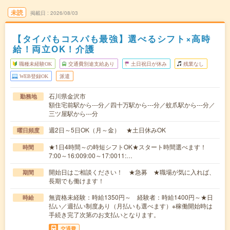
未読
掲載日
2026/08/03
【タイパもコスパも最強】選べるシフト×高時
給！両立OK！介護
職種未経験OK
交通費別途支給あり
土日祝日が休み
残業なし
WEB登録OK
派遣
石川県金沢市
勤務地
額住宅前駅から---分／四十万駅から---分／蚊爪駅から---分／
三ツ屋駅から---分
週2日～5日OK（月～金） ★土日休みOK
曜日頻度
★1日4時間～の時短シフトOK★スタート時間選べます！
時間
7:00～16:009:00～17:0011:…
開始日はご相談ください！ ★急募 ★職場が気に入れば、
期間
長期でも働けます！
無資格未経験：時給1350円～ 経験者：時給1400円～★日
時給
払い／週払い制度あり（月払いも選べます）※稼働開始時は
手続き完了次第のお支払いとなります。
交通費