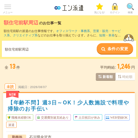
メニュー
気になる!
ログイン
検索
額住宅前駅周辺
のお仕事一覧
額住宅前駅の派遣のお仕事情報です。
オフィスワーク・事務系
、
営業・販売・サービ
ス系
、
クリエイティブ系
などのお仕事を取り揃えています。さらに、
短期
・
単発
など
の期間や、
職種未経験OK
などのこだわり条件で絞り込んでいただけます。
条件の変更
また、
金沢駅
・
新西金沢駅
・
西金沢駅
・
野町駅
・
森本駅
など近隣駅のお仕事もご確認
額住宅前駅周辺
いただけます。
13
1,246
全
件
平均時給:
円
時給順
新着順
未読
掲載日
2026/08/07
NEW
【年齢不問】週3日～OK！少人数施設で料理や
掃除のお手伝い
職種未経験OK
交通費別途支給あり
土日祝日が休み
WEB登録OK
派遣
石川県金沢市
勤務地