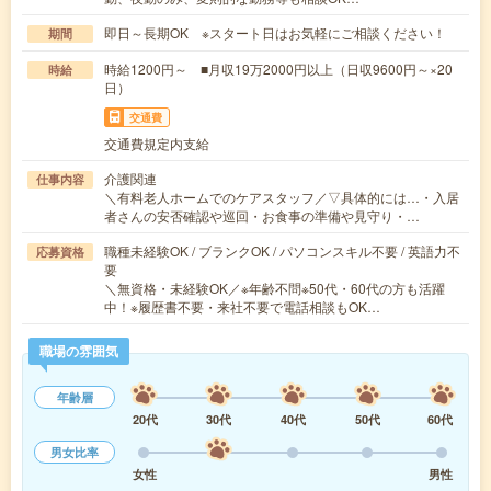
即日～長期OK ※スタート日はお気軽にご相談ください！
期間
時給1200円～ ■月収19万2000円以上（日収9600円～×20
時給
日）
交通費
交通費規定内支給
介護関連
仕事内容
＼有料老人ホームでのケアスタッフ／▽具体的には…・入居
者さんの安否確認や巡回・お食事の準備や見守り・…
職種未経験OK / ブランクOK / パソコンスキル不要 / 英語力不
応募資格
要
＼無資格・未経験OK／※年齢不問※50代・60代の方も活躍
中！※履歴書不要・来社不要で電話相談もOK…
職場の雰囲気
年齢層
20代
30代
40代
50代
60代
男女比率
女性
男性