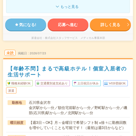
もっと見る
気になる!
応募へ進む
詳しく見る
派遣会社
株式会社スタッフサービス メディカル事業本部
未読
掲載日
2026/07/23
【年齢不問】まるで高級ホテル！個室入居者の
生活サポート
職種未経験OK
交通費別途支給あり
土日祝日が休み
WEB登録OK
派遣
石川県金沢市
勤務地
金沢駅から---分／額住宅前駅から---分／野町駅から---分／磯
部(石川県)駅から---分／北間駅から---分
【週3日～OK】月～金曜日で希望シフト制 ※徐々に勤務回数
曜日頻度
を増やしていくことも可能です！（最初は週3日からなど）