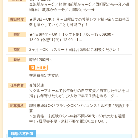
金沢駅から---分／額住宅前駅から---分／野町駅から---分／磯
部(石川県)駅から---分／北間駅から---分
★週3日～OK！ 月～日曜日での希望シフト制 ※徐々に勤務回
曜日頻度
数を増やしていくことも可能です！
★1日6時間～OK！【シフト例】7:00～13:009:00～
時間
18:00（休憩1時間）12:00～1…
2ヶ月～OK ※スタート日はお気軽にご相談ください！
期間
時給1200円～
時給
交通費
交通費規定内支給
介護関連
仕事内容
＼グループホームでお年寄りの自立支援／自立した生活を目
指すお年寄りたちが、少人数で集団生活を送る「グ…
職種未経験OK / ブランクOK / パソコンスキル不要 / 英語力不
応募資格
要
＼無資格・未経験OK／※年齢不問※50代・60代の方も活躍
中！※履歴書不要・来社不要で電話相談もOK…
職場の雰囲気