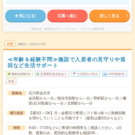
気になる!
応募へ進む
詳しく見る
派遣会社
株式会社スタッフサービス メディカル事業本部
未読
掲載日
2026/07/26
≪年齢＆経験不問≫施設で入居者の見守りや巡
回など生活サポート
職種未経験OK
交通費別途支給あり
土日祝日が休み
WEB登録OK
派遣
石川県金沢市
勤務地
金沢駅から---分／額住宅前駅から---分／野町駅から---分／磯
部(石川県)駅から---分／北間駅から---分
【週3日～OK】月～金曜日で希望シフト制 ※徐々に勤務回数
曜日頻度
を増やしていくことも可能です！（最初は週3日からなど）
9:00～17:00など※ご希望の時間帯をご相談ください。※日
時間
勤、夜勤のみ、変則的な勤務等も相談OK…