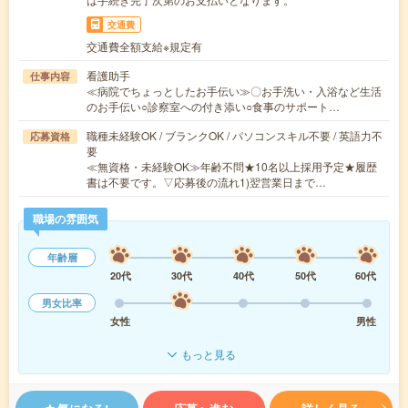
交通費
交通費全額支給※規定有
看護助手
仕事内容
≪病院でちょっとしたお手伝い≫〇お手洗い・入浴など生活
のお手伝い○診察室への付き添い○食事のサポート…
職種未経験OK / ブランクOK / パソコンスキル不要 / 英語力不
応募資格
要
≪無資格・未経験OK≫年齢不問★10名以上採用予定★履歴
書は不要です。▽応募後の流れ1)翌営業日まで…
職場の雰囲気
年齢層
20代
30代
40代
50代
60代
男女比率
女性
男性
もっと見る