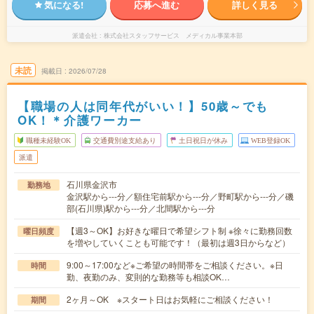
気になる!
応募へ進む
詳しく見る
派遣会社
株式会社スタッフサービス メディカル事業本部
未読
掲載日
2026/07/28
【職場の人は同年代がいい！】50歳～でも
OK！＊介護ワーカー
職種未経験OK
交通費別途支給あり
土日祝日が休み
WEB登録OK
派遣
石川県金沢市
勤務地
金沢駅から---分／額住宅前駅から---分／野町駅から---分／磯
部(石川県)駅から---分／北間駅から---分
【週3～OK】お好きな曜日で希望シフト制 ※徐々に勤務回数
曜日頻度
を増やしていくことも可能です！（最初は週3日からなど）
9:00～17:00など※ご希望の時間帯をご相談ください。※日
時間
勤、夜勤のみ、変則的な勤務等も相談OK…
2ヶ月～OK ※スタート日はお気軽にご相談ください！
期間