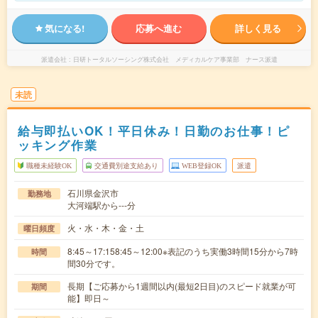
気になる!
応募へ進む
詳しく見る
派遣会社
日研トータルソーシング株式会社 メディカルケア事業部 ナース派遣
未読
給与即払いOK！平日休み！日勤のお仕事！ピ
ッキング作業
職種未経験OK
交通費別途支給あり
WEB登録OK
派遣
石川県金沢市
勤務地
大河端駅から---分
火・水・木・金・土
曜日頻度
8:45～17:158:45～12:00※表記のうち実働3時間15分から7時
時間
間30分です。
長期【ご応募から1週間以内(最短2日目)のスピード就業が可
期間
能】即日～