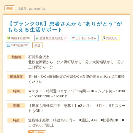
未読
掲載日
2026/08/03
【ブランクOK】患者さんから”ありがとう”が
もらえる生活サポート
職種未経験OK
交通費別途支給あり
土日祝日が休み
残業なし
WEB登録OK
派遣
石川県金沢市
勤務地
北鉄金沢駅から---分／野町駅から---分／大河端駅から---分／
三口駅から---分
週4日～OK ※曜日固定の相談OK ※希望の曜日があればご相談
曜日頻度
ください
★スタート時間選べます／1日5時間～OK～シフト例～10:00
時間
～15:0011:00～16:0012…
【現在も積極採用中！急募！】■2カ月～ 8月～、9月スター
期間
トもOK！
無資格未経験：時給1200円～ ■週払いOK ■扶養内OK ■
時給
日収9600円以上