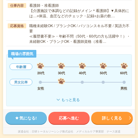
看護師・准看護師
仕事内容
【介護施設で体調などの記録がメイン＊看護師】▼具体的に
は…○体温、血圧などのチェック・記録○お薬の飲…
職種未経験OK / ブランクOK / パソコンスキル不要 / 英語力不
応募資格
要
≪履歴書不要≫・年齢不問（50代・60代の方も活躍中！）・
未経験OK・ブランクOK・看護師資格（准看…
職場の雰囲気
年齢層
20代
30代
40代
50代
60代
男女比率
女性
男性
もっと見る
気になる!
応募へ進む
詳しく見る
派遣会社
日研トータルソーシング株式会社 メディカルケア事業部 ナース派遣