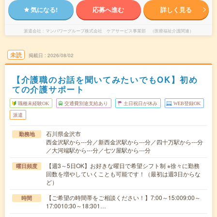
気になる!
応募へ進む
詳しく見る
派遣会社
マンパワーグループ株式会社 ケアサービス事業部 （医療福祉介護関連）
未読
掲載日
2026/08/02
【介護職のお話を聞いてみたいでもOK】初め
ての介護サポート
職種未経験OK
交通費別途支給あり
土日祝日が休み
WEB登録OK
派遣
石川県金沢市
勤務地
西金沢駅から---分／新西金沢駅から---分／四十万駅から---分
／大河端駅から---分／七ツ屋駅から---分
【週3～5日OK】お好きな曜日で希望シフト制 ※徐々に勤務
曜日頻度
回数を増やしていくことも可能です！（最初は週3日からな
ど）
【ご希望の時間帯をご相談ください！】7:00～15:009:00～
時間
17:0010:30～18:301…