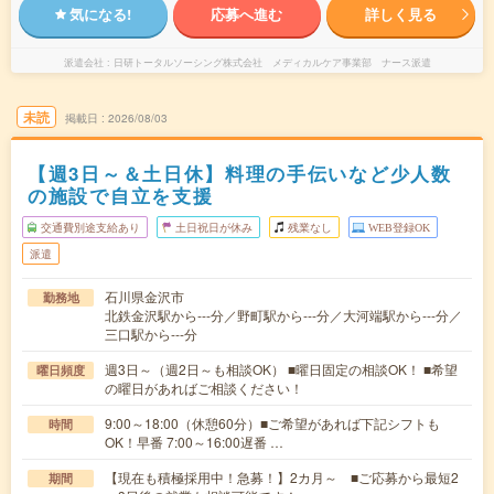
気になる!
応募へ進む
詳しく見る
派遣会社
日研トータルソーシング株式会社 メディカルケア事業部 ナース派遣
未読
掲載日
2026/08/03
【週3日～＆土日休】料理の手伝いなど少人数
の施設で自立を支援
交通費別途支給あり
土日祝日が休み
残業なし
WEB登録OK
派遣
石川県金沢市
勤務地
北鉄金沢駅から---分／野町駅から---分／大河端駅から---分／
三口駅から---分
週3日～（週2日～も相談OK） ■曜日固定の相談OK！ ■希望
曜日頻度
の曜日があればご相談ください！
9:00～18:00（休憩60分）■ご希望があれば下記シフトも
時間
OK！早番 7:00～16:00遅番 …
【現在も積極採用中！急募！】2カ月～ ■ご応募から最短2
期間