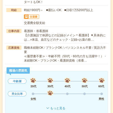
タートもOK！
時給1900円～ ■週払いOK ■日収1万5200円以上
時給
交通費
交通費全額支給
看護師・准看護師
仕事内容
【介護施設で体調などの記録がメイン＊看護師】▼具体的に
は…○体温、血圧などのチェック・記録○お薬の飲…
職種未経験OK / ブランクOK / パソコンスキル不要 / 英語力不
応募資格
要
≪履歴書不要≫・年齢不問（50代・60代の方も活躍中！）・
未経験OK・ブランクOK・看護師資格（准看…
職場の雰囲気
年齢層
20代
30代
40代
50代
60代
男女比率
女性
男性
もっと見る