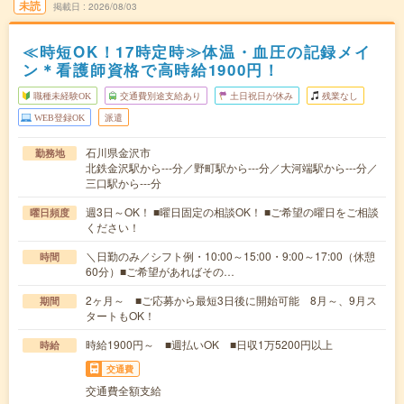
未読
掲載日
2026/08/03
≪時短OK！17時定時≫体温・血圧の記録メイ
ン＊看護師資格で高時給1900円！
職種未経験OK
交通費別途支給あり
土日祝日が休み
残業なし
WEB登録OK
派遣
石川県金沢市
勤務地
北鉄金沢駅から---分／野町駅から---分／大河端駅から---分／
三口駅から---分
週3日～OK！ ■曜日固定の相談OK！ ■ご希望の曜日をご相談
曜日頻度
ください！
＼日勤のみ／シフト例・10:00～15:00・9:00～17:00（休憩
時間
60分）■ご希望があればその…
2ヶ月～ ■ご応募から最短3日後に開始可能 8月～、9月ス
期間
タートもOK！
時給1900円～ ■週払いOK ■日収1万5200円以上
時給
交通費
交通費全額支給