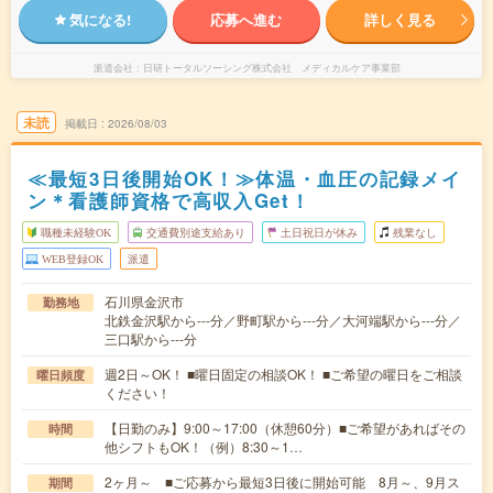
気になる!
応募へ進む
詳しく見る
派遣会社
日研トータルソーシング株式会社 メディカルケア事業部
未読
掲載日
2026/08/03
≪最短3日後開始OK！≫体温・血圧の記録メイ
ン＊看護師資格で高収入Get！
職種未経験OK
交通費別途支給あり
土日祝日が休み
残業なし
WEB登録OK
派遣
石川県金沢市
勤務地
北鉄金沢駅から---分／野町駅から---分／大河端駅から---分／
三口駅から---分
週2日～OK！ ■曜日固定の相談OK！ ■ご希望の曜日をご相談
曜日頻度
ください！
【日勤のみ】9:00～17:00（休憩60分）■ご希望があればその
時間
他シフトもOK！（例）8:30～1…
2ヶ月～ ■ご応募から最短3日後に開始可能 8月～、9月ス
期間