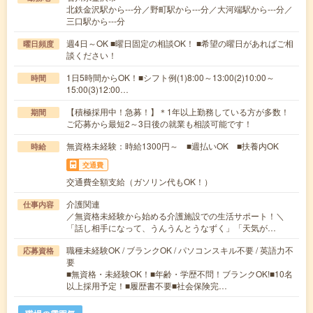
北鉄金沢駅から---分／野町駅から---分／大河端駅から---分／
三口駅から---分
週4日～OK ■曜日固定の相談OK！ ■希望の曜日があればご相
曜日頻度
談ください！
1日5時間からOK！■シフト例(1)8:00～13:00(2)10:00～
時間
15:00(3)12:00…
【積極採用中！急募！】＊1年以上勤務している方が多数！
期間
ご応募から最短2～3日後の就業も相談可能です！
無資格未経験：時給1300円～ ■週払いOK ■扶養内OK
時給
交通費
交通費全額支給（ガソリン代もOK！）
介護関連
仕事内容
／無資格未経験から始める介護施設での生活サポート！＼
「話し相手になって、うんうんとうなずく」「天気が…
職種未経験OK / ブランクOK / パソコンスキル不要 / 英語力不
応募資格
要
■無資格・未経験OK！■年齢・学歴不問！ブランクOK!■10名
以上採用予定！■履歴書不要■社会保険完…