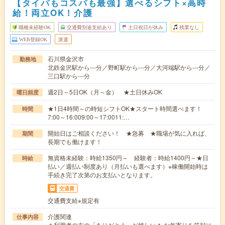
【タイパもコスパも最強】選べるシフト×高時
給！両立OK！介護
職種未経験OK
交通費別途支給あり
土日祝日が休み
残業なし
WEB登録OK
派遣
石川県金沢市
勤務地
北鉄金沢駅から---分／野町駅から---分／大河端駅から---分／
三口駅から---分
週2日～5日OK（月～金） ★土日休みOK
曜日頻度
★1日4時間～の時短シフトOK★スタート時間選べます！
時間
7:00～16:009:00～17:0011:…
開始日はご相談ください！ ★急募 ★職場が気に入れば、
期間
長期でも働けます！
無資格未経験：時給1350円～ 経験者：時給1400円～★日
時給
払い／週払い制度あり（月払いも選べます）※稼働開始時は
手続き完了次第のお支払いとなります。
交通費
交通費支給※規定有
介護関連
仕事内容
＊利用者の方の「ありがとう」が嬉しい＊ お年寄りを笑顔に