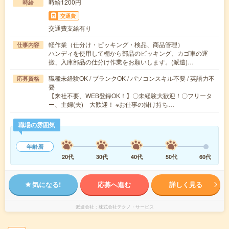
時給1200円
時給
交通費
交通費支給有り
軽作業（仕分け・ピッキング・検品、商品管理）
仕事内容
ハンディを使用して棚から部品のピッキング、カゴ車の運
搬、入庫部品の仕分け作業をお願いします。(派遣)…
職種未経験OK / ブランクOK / パソコンスキル不要 / 英語力不
応募資格
要
【来社不要、WEB登録OK！】〇未経験大歓迎！〇フリータ
ー、主婦(夫) 大歓迎！ ※お仕事の掛け持ち…
職場の雰囲気
年齢層
20代
30代
40代
50代
60代
気になる!
応募へ進む
詳しく見る
派遣会社
株式会社テクノ・サービス