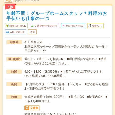
未読
掲載日
2026/08/06
NEW
年齢不問！グループホームスタッフ＊料理のお
手伝いも仕事の一つ
職種未経験OK
交通費別途支給あり
土日祝日が休み
残業なし
WEB登録OK
派遣
石川県金沢市
勤務地
北鉄金沢駅から---分／野町駅から---分／大河端駅から---分／
三口駅から---分
週3日～（週2日～も相談OK） ■曜日固定の相談OK！ ■希望
曜日頻度
の曜日があればご相談ください！
9:00～18:00（休憩60分）■ご希望があれば下記シフトも
時間
OK！早番 7:00～16:00遅番 …
【8月中のスタートOK！急募！】2カ月～ ■ご応募から最短
期間
2～3日後に就業が可能です！
無資格未経験：時給1300円～ ■週払いOK ■扶養内OK ■
時給
日収1万400円以上
交通費
交通費全額支給（ガソリン代もOK！）