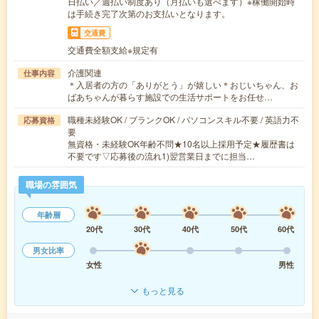
日払い／週払い制度あり（月払いも選べます）※稼働開始時
は手続き完了次第のお支払いとなります。
交通費
交通費全額支給※規定有
介護関連
仕事内容
＊入居者の方の「ありがとう」が嬉しい＊おじいちゃん、お
ばあちゃんが暮らす施設での生活サポートをお任せ…
職種未経験OK / ブランクOK / パソコンスキル不要 / 英語力不
応募資格
要
無資格・未経験OK年齢不問★10名以上採用予定★履歴書は
不要です▽応募後の流れ1)翌営業日までに担当…
職場の雰囲気
年齢層
20代
30代
40代
50代
60代
男女比率
女性
男性
もっと見る