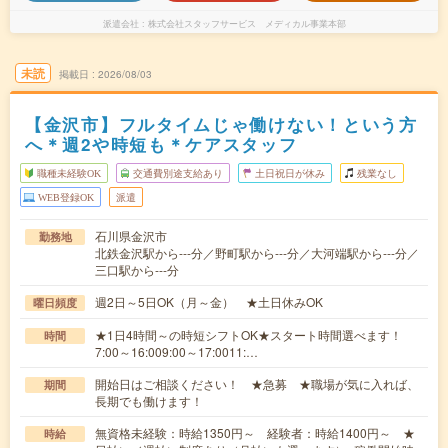
派遣会社
株式会社スタッフサービス メディカル事業本部
未読
掲載日
2026/08/03
【金沢市】フルタイムじゃ働けない！という方
へ＊週2や時短も＊ケアスタッフ
職種未経験OK
交通費別途支給あり
土日祝日が休み
残業なし
WEB登録OK
派遣
石川県金沢市
勤務地
北鉄金沢駅から---分／野町駅から---分／大河端駅から---分／
三口駅から---分
週2日～5日OK（月～金） ★土日休みOK
曜日頻度
★1日4時間～の時短シフトOK★スタート時間選べます！
時間
7:00～16:009:00～17:0011:…
開始日はご相談ください！ ★急募 ★職場が気に入れば、
期間
長期でも働けます！
無資格未経験：時給1350円～ 経験者：時給1400円～ ★
時給