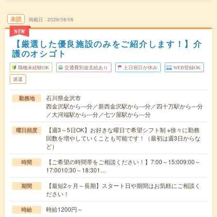
未読
掲載日
2026/08/06
NEW
【厳選した優良施設のみをご紹介します！】介
護のオシゴト
職種未経験OK
交通費別途支給あり
土日祝日が休み
WEB登録OK
派遣
石川県金沢市
勤務地
西金沢駅から---分／新西金沢駅から---分／四十万駅から---分
／大河端駅から---分／七ツ屋駅から---分
【週3～5日OK】お好きな曜日で希望シフト制 ※徐々に勤務
曜日頻度
回数を増やしていくことも可能です！（最初は週3日からな
ど）
【ご希望の時間帯をご相談ください！】7:00～15:009:00～
時間
17:0010:30～18:301…
【最短2ヶ月～長期】スタート日や期間はお気軽にご相談く
期間
ださい！
時給1200円～
時給