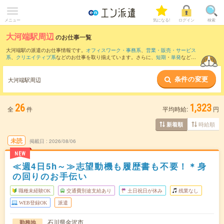
メニュー
気になる!
ログイン
検索
大河端駅周辺
のお仕事一覧
大河端駅の派遣のお仕事情報です。
オフィスワーク・事務系
、
営業・販売・サービス
系
、
クリエイティブ系
などのお仕事を取り揃えています。さらに、
短期
・
単発
などの
期間や、
職種未経験OK
などのこだわり条件で絞り込んでいただけます。
条件の変更
また、
金沢駅
・
新西金沢駅
・
西金沢駅
・
野町駅
・
森本駅
など近隣駅のお仕事もご確認
大河端駅周辺
いただけます。
26
1,323
全
件
平均時給:
円
時給順
新着順
未読
掲載日
2026/08/06
NEW
≪週4日5h～≫志望動機も履歴書も不要！＊身
の回りのお手伝い
職種未経験OK
交通費別途支給あり
土日祝日が休み
残業なし
WEB登録OK
派遣
石川県金沢市
勤務地