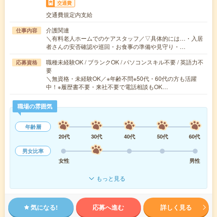
交通費
交通費規定内支給
介護関連
仕事内容
＼有料老人ホームでのケアスタッフ／▽具体的には…・入居
者さんの安否確認や巡回・お食事の準備や見守り・…
職種未経験OK / ブランクOK / パソコンスキル不要 / 英語力不
応募資格
要
＼無資格・未経験OK／※年齢不問※50代・60代の方も活躍
中！※履歴書不要・来社不要で電話相談もOK…
職場の雰囲気
年齢層
20代
30代
40代
50代
60代
男女比率
女性
男性
もっと見る
気になる!
応募へ進む
詳しく見る