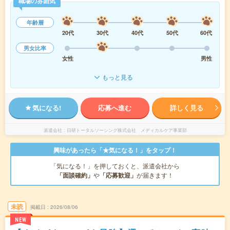
職場の雰囲気
年齢層
20代
30代
40代
50代
60代
男女比率
女性
男性
もっと見る
気になる!
応募へ進む
詳しく見る
派遣会社
日研トータルソーシング株式会社 メディカルケア事業部
興味があったら「★気になる！」をタップ！
「気になる！」を押しておくと、派遣会社から
「面談確約」
や
「応募歓迎」
が届きます！
未読
掲載日
2026/08/06
NEW