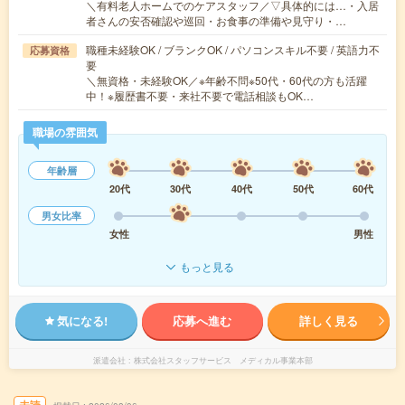
＼有料老人ホームでのケアスタッフ／▽具体的には…・入居
者さんの安否確認や巡回・お食事の準備や見守り・…
職種未経験OK / ブランクOK / パソコンスキル不要 / 英語力不
応募資格
要
＼無資格・未経験OK／※年齢不問※50代・60代の方も活躍
中！※履歴書不要・来社不要で電話相談もOK…
職場の雰囲気
年齢層
20代
30代
40代
50代
60代
男女比率
女性
男性
もっと見る
気になる!
応募へ進む
詳しく見る
派遣会社
株式会社スタッフサービス メディカル事業本部