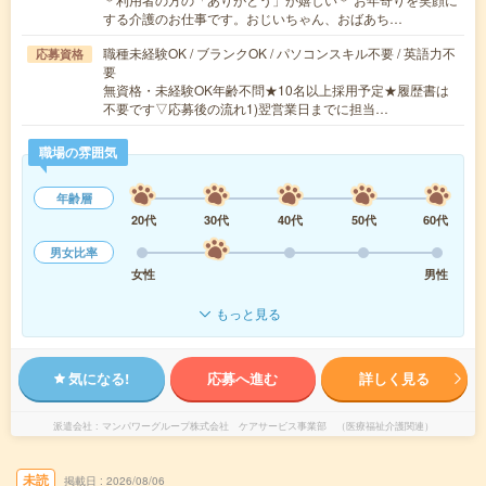
する介護のお仕事です。おじいちゃん、おばあち…
職種未経験OK / ブランクOK / パソコンスキル不要 / 英語力不
応募資格
要
無資格・未経験OK年齢不問★10名以上採用予定★履歴書は
不要です▽応募後の流れ1)翌営業日までに担当…
職場の雰囲気
年齢層
20代
30代
40代
50代
60代
男女比率
女性
男性
もっと見る
気になる!
応募へ進む
詳しく見る
派遣会社
マンパワーグループ株式会社 ケアサービス事業部 （医療福祉介護関連）
未読
掲載日
2026/08/06