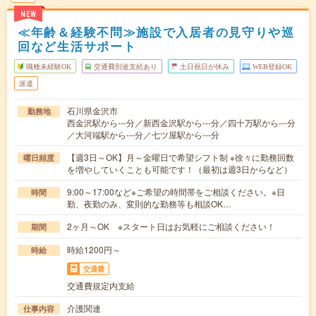
NEW
≪年齢＆経験不問≫施設で入居者の見守りや巡
回など生活サポート
職種未経験OK
交通費別途支給あり
土日祝日が休み
WEB登録OK
派遣
石川県金沢市
勤務地
西金沢駅から---分／新西金沢駅から---分／四十万駅から---分
／大河端駅から---分／七ツ屋駅から---分
【週3日～OK】月～金曜日で希望シフト制 ※徐々に勤務回数
曜日頻度
を増やしていくことも可能です！（最初は週3日からなど）
9:00～17:00など※ご希望の時間帯をご相談ください。※日
時間
勤、夜勤のみ、変則的な勤務等も相談OK…
2ヶ月～OK ※スタート日はお気軽にご相談ください！
期間
時給1200円～
時給
交通費
交通費規定内支給
介護関連
仕事内容