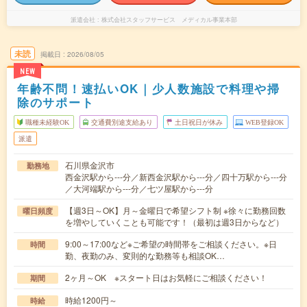
派遣会社
株式会社スタッフサービス メディカル事業本部
未読
掲載日
2026/08/05
NEW
年齢不問！速払いOK｜少人数施設で料理や掃
除のサポート
職種未経験OK
交通費別途支給あり
土日祝日が休み
WEB登録OK
派遣
石川県金沢市
勤務地
西金沢駅から---分／新西金沢駅から---分／四十万駅から---分
／大河端駅から---分／七ツ屋駅から---分
【週3日～OK】月～金曜日で希望シフト制 ※徐々に勤務回数
曜日頻度
を増やしていくことも可能です！（最初は週3日からなど）
9:00～17:00など※ご希望の時間帯をご相談ください。※日
時間
勤、夜勤のみ、変則的な勤務等も相談OK…
2ヶ月～OK ※スタート日はお気軽にご相談ください！
期間
時給1200円～
時給