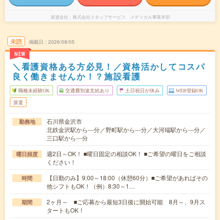
派遣会社
株式会社スタッフサービス メディカル事業本部
未読
掲載日
2026/08/05
NEW
＼看護資格ある方必見！／資格活かしてコスパ
良く働きませんか！？施設看護
職種未経験OK
交通費別途支給あり
土日祝日が休み
WEB登録OK
派遣
石川県金沢市
勤務地
北鉄金沢駅から---分／野町駅から---分／大河端駅から---分／
三口駅から---分
週2日～OK！ ■曜日固定の相談OK！ ■ご希望の曜日をご相談
曜日頻度
ください！
【日勤のみ】9:00～18:00（休憩60分）■ご希望があればその
時間
他シフトもOK！（例）8:30～1…
2ヶ月～ ■ご応募から最短3日後に開始可能 8月～、9月ス
期間
タートもOK！