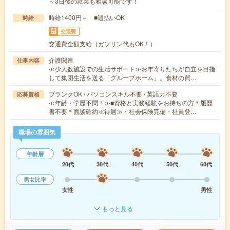
～3日後の就業も相談可能です！
時給1400円～ ■週払いOK
時給
交通費
交通費全額支給（ガソリン代もOK！）
介護関連
仕事内容
≪少人数施設での生活サポート≫お年寄りたちが自立を目指
して集団生活を送る「グループホーム」。食材の買…
ブランクOK / パソコンスキル不要 / 英語力不要
応募資格
≪年齢・学歴不問！≫■資格と実務経験をお持ちの方＊履歴
書不要＊面談確約≪待遇≫・社会保険完備・社員登…
職場の雰囲気
年齢層
20代
30代
40代
50代
60代
男女比率
女性
男性
もっと見る