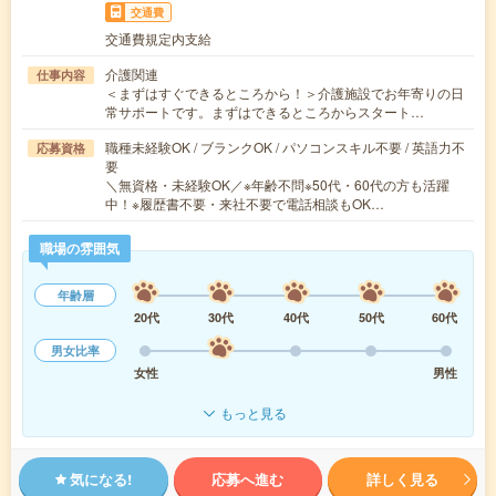
交通費
交通費規定内支給
介護関連
仕事内容
＜まずはすぐできるところから！＞介護施設でお年寄りの日
常サポートです。まずはできるところからスタート…
職種未経験OK / ブランクOK / パソコンスキル不要 / 英語力不
応募資格
要
＼無資格・未経験OK／※年齢不問※50代・60代の方も活躍
中！※履歴書不要・来社不要で電話相談もOK…
職場の雰囲気
年齢層
20代
30代
40代
50代
60代
男女比率
女性
男性
もっと見る
気になる!
応募へ進む
詳しく見る