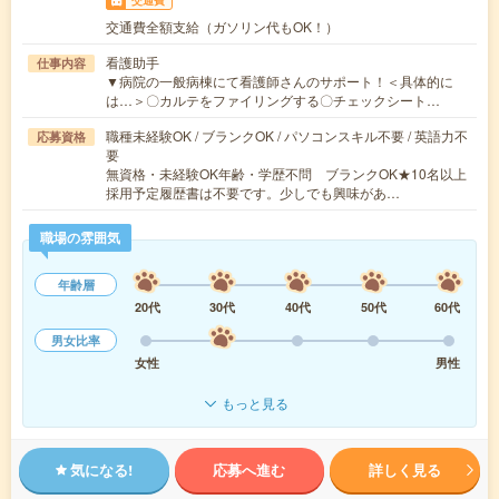
交通費
交通費全額支給（ガソリン代もOK！）
看護助手
仕事内容
▼病院の一般病棟にて看護師さんのサポート！＜具体的に
は…＞〇カルテをファイリングする〇チェックシート…
職種未経験OK / ブランクOK / パソコンスキル不要 / 英語力不
応募資格
要
無資格・未経験OK年齢・学歴不問 ブランクOK★10名以上
採用予定履歴書は不要です。少しでも興味があ…
職場の雰囲気
年齢層
20代
30代
40代
50代
60代
男女比率
女性
男性
もっと見る
気になる!
応募へ進む
詳しく見る