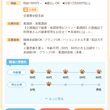
時給1900円～ ■週払いOK ■日収1万5200円以上
時給
交通費
交通費全額支給
看護師・准看護師
仕事内容
【介護施設で健康・体調管理がメイン＊看護師】介護施設で
利用者さんの健康管理をお任せ！▼具体的には…○…
職種未経験OK / ブランクOK / パソコンスキル不要 / 英語力不
応募資格
要
≪履歴書不要≫・年齢不問（50代・60代の方も活躍中！）・
未経験OK・ブランクOK・看護師資格（准看…
職場の雰囲気
年齢層
20代
30代
40代
50代
60代
男女比率
女性
男性
もっと見る