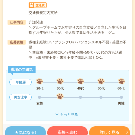
交通費
交通費規定内支給
介護関連
仕事内容
＼グループホームでお年寄りの自立支援／自立した生活を目
指すお年寄りたちが、少人数で集団生活を送る「グ…
職種未経験OK / ブランクOK / パソコンスキル不要 / 英語力不
応募資格
要
＼無資格・未経験OK／※年齢不問※50代・60代の方も活躍
中！※履歴書不要・来社不要で電話相談もOK…
職場の雰囲気
年齢層
20代
30代
40代
50代
60代
男女比率
女性
男性
もっと見る
気になる!
応募へ進む
詳しく見る