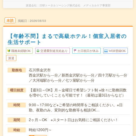
派遣会社
日研トータルソーシング株式会社 メディカルケア事業部
未読
掲載日
2026/08/03
【年齢不問】まるで高級ホテル！個室入居者の
生活サポート
職種未経験OK
交通費別途支給あり
土日祝日が休み
WEB登録OK
派遣
石川県金沢市
勤務地
西金沢駅から---分／新西金沢駅から---分／四十万駅から---分
／大河端駅から---分／七ツ屋駅から---分
【週3日～OK】月～金曜日で希望シフト制 ※徐々に勤務回数
曜日頻度
を増やしていくことも可能です！（最初は週3日からなど）
9:00～17:00など※ご希望の時間帯をご相談ください。※日
時間
勤、夜勤のみ、変則的な勤務等も相談OK…
2ヶ月～OK ※スタート日はお気軽にご相談ください！
期間
時給1200円～
時給