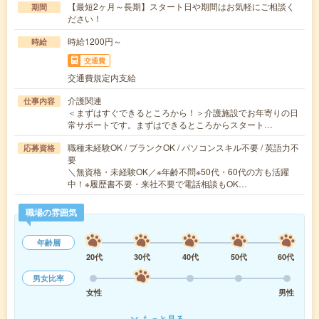
【最短2ヶ月～長期】スタート日や期間はお気軽にご相談く
期間
ださい！
時給1200円～
時給
交通費
交通費規定内支給
介護関連
仕事内容
＜まずはすぐできるところから！＞介護施設でお年寄りの日
常サポートです。まずはできるところからスタート…
職種未経験OK / ブランクOK / パソコンスキル不要 / 英語力不
応募資格
要
＼無資格・未経験OK／※年齢不問※50代・60代の方も活躍
中！※履歴書不要・来社不要で電話相談もOK…
職場の雰囲気
年齢層
20代
30代
40代
50代
60代
男女比率
女性
男性
もっと見る