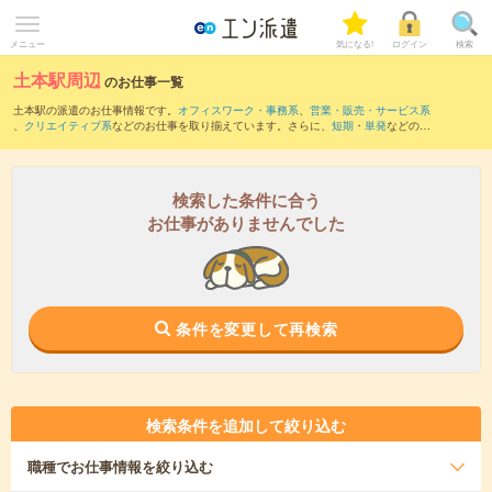
メニュー
気になる!
ログイン
検索
土本駅周辺
のお仕事一覧
土本駅の派遣のお仕事情報です。
オフィスワーク・事務系
、
営業・販売・サービス系
、
クリエイティブ系
などのお仕事を取り揃えています。さらに、
短期
・
単発
などの期
間や、
職種未経験OK
などのこだわり条件で絞り込んでいただけます。
また、
井川駅
・
閑蔵駅
・
ひらんだ駅
・
駿河徳山駅
・
青部駅
など近隣駅のお仕事もご確
認いただけます。
検索した条件に合う
お仕事がありませんでした
条件を変更して再検索
検索条件を追加して絞り込む
職種
でお仕事情報を絞り込む