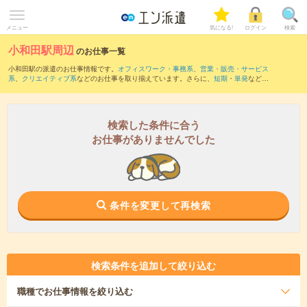
メニュー
気になる!
ログイン
検索
小和田駅周辺
のお仕事一覧
小和田駅の派遣のお仕事情報です。
オフィスワーク・事務系
、
営業・販売・サービス
系
、
クリエイティブ系
などのお仕事を取り揃えています。さらに、
短期
・
単発
などの
期間や、
職種未経験OK
などのこだわり条件で絞り込んでいただけます。
また、
相月駅
・
大嵐駅
・
水窪駅
・
向市場駅
・
城西駅
など近隣駅のお仕事もご確認いた
だけます。
検索した条件に合う
お仕事がありませんでした
条件を変更して再検索
検索条件を追加して絞り込む
職種
でお仕事情報を絞り込む