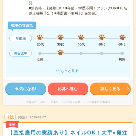
要
■無資格・未経験OK！■年齢・学歴不問！ブランクOK!■10名
以上採用予定！■履歴書不要■社会保険完…
職場の雰囲気
年齢層
20代
30代
40代
50代
60代
男女比率
女性
男性
もっと見る
気になる!
応募へ進む
詳しく見る
派遣会社
日研トータルソーシング株式会社 メディカルケア事業部
未読
掲載日
2026/08/07
NEW
【直接雇用の実績あり】ネイルOK！大手×発注