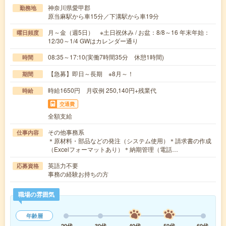
神奈川県愛甲郡
勤務地
原当麻駅から車15分／下溝駅から車19分
月～金（週5日） ※土日祝休み / お盆：8/8～16 年末年始：
曜日頻度
12/30～1/4 GWはカレンダー通り
08:35～17:10(実働7時間35分 休憩1時間)
時間
【急募】即日～長期 ※8月～！
期間
時給1650円 月収例 250,140円+残業代
時給
交通費
全額支給
その他事務系
仕事内容
＊原材料・部品などの発注（システム使用）＊請求書の作成
（Excelフォーマットあり）＊納期管理（電話…
英語力不要
応募資格
事務の経験お持ちの方
職場の雰囲気
年齢層
20代
30代
40代
50代
60代