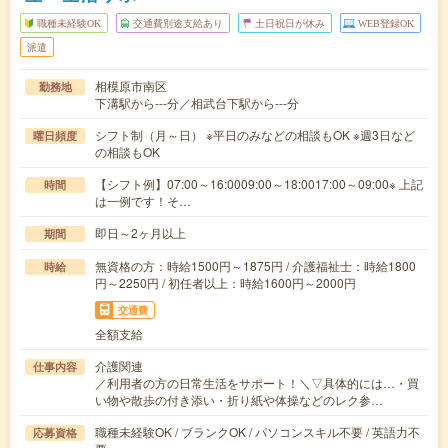
職種未経験OK
交通費別途支給あり
土日祝日が休み
WEB登録OK
派遣
相模原市南区
勤務地
下溝駅から---分／相武台下駅から---分
シフト制（月～日） ※平日のみなどの相談もOK ※週3日など
曜日頻度
の相談もOK
【シフト例】07:00～16:0009:00～18:0017:00～09:00※ 上記
時間
は一例です！そ…
即日～2ヶ月以上
期間
無資格の方：時給1500円～1875円 / 介護福祉士：時給1800
時給
円～2250円 / 初任者以上：時給1600円～2000円
交通費
全額支給
介護関連
仕事内容
／利用者の方の日常生活をサポート！＼▽具体的には…・買
い物や散歩の付き添い・折り紙や体操などのレク参…
職種未経験OK / ブランクOK / パソコンスキル不要 / 英語力不
応募資格