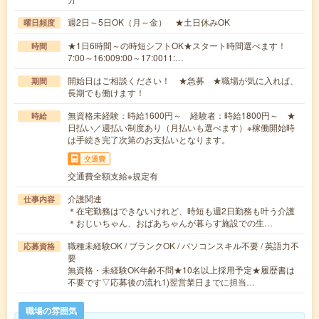
週2日～5日OK（月～金） ★土日休みOK
曜日頻度
★1日6時間～の時短シフトOK★スタート時間選べます！
時間
7:00～16:009:00～17:0011:…
開始日はご相談ください！ ★急募 ★職場が気に入れば、
期間
長期でも働けます！
無資格未経験：時給1600円～ 経験者：時給1800円～ ★
時給
日払い／週払い制度あり（月払いも選べます）※稼働開始時
は手続き完了次第のお支払いとなります。
交通費
交通費全額支給※規定有
介護関連
仕事内容
＊在宅勤務はできないけれど、時短も週2日勤務も叶う介護
＊おじいちゃん、おばあちゃんが暮らす施設での生…
職種未経験OK / ブランクOK / パソコンスキル不要 / 英語力不
応募資格
要
無資格・未経験OK年齢不問★10名以上採用予定★履歴書は
不要です▽応募後の流れ1)翌営業日までに担当…
職場の雰囲気