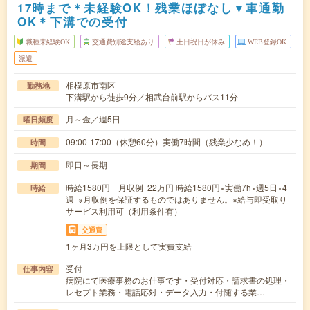
17時まで＊未経験OK！残業ほぼなし▼車通勤
OK＊下溝での受付
職種未経験OK
交通費別途支給あり
土日祝日が休み
WEB登録OK
派遣
相模原市南区
勤務地
下溝駅から徒歩9分／相武台前駅からバス11分
月～金／週5日
曜日頻度
09:00-17:00（休憩60分）実働7時間（残業少なめ！）
時間
即日～長期
期間
時給1580円 月収例 22万円 時給1580円×実働7h×週5日×4
時給
週 ※月収例を保証するものではありません。※給与即受取り
サービス利用可（利用条件有）
交通費
1ヶ月3万円を上限として実費支給
受付
仕事内容
病院にて医療事務のお仕事です・受付対応・請求書の処理・
レセプト業務・電話応対・データ入力・付随する業…