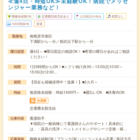
≪週4日・時短OK≫未経験OK！病院でメッセ
ンジャー業務など！
職種未経験OK
交通費別途支給あり
土日祝日が休み
残業なし
WEB登録OK
派遣
相模原市南区
勤務地
下溝駅から---分／相武台下駅から---分
週4日～ ■曜日固定の相談OK！ ■希望の曜日があればご相談
曜日頻度
ください！
1日5時間からOK！■シフト例(1)8:00～13:00(2)10:00～
時間
15:00(3)12:00…
【現在も積極採用中！急募！】■2カ月～
期間
無資格未経験：時給1400円～ ■週払いOK ■扶養内OK
時給
交通費
交通費全額支給
看護助手
仕事内容
▼病院の一般病棟にて看護師さんのサポート！具体的に
は、・器具の洗浄・ベットメイキングやシーツ交換・移…
職種未経験OK / ブランクOK / パソコンスキル不要 / 英語力不
応募資格