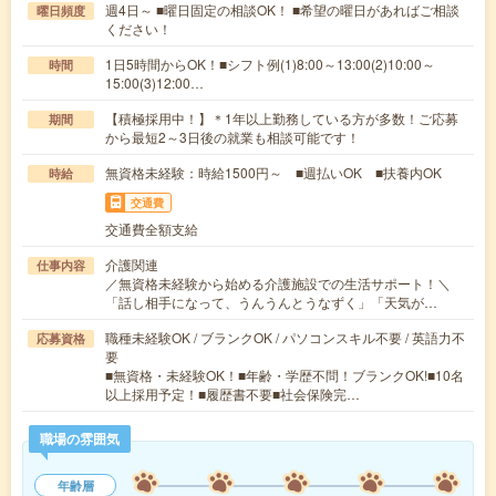
週4日～ ■曜日固定の相談OK！ ■希望の曜日があればご相談
曜日頻度
ください！
1日5時間からOK！■シフト例(1)8:00～13:00(2)10:00～
時間
15:00(3)12:00…
【積極採用中！】＊1年以上勤務している方が多数！ご応募
期間
から最短2～3日後の就業も相談可能です！
無資格未経験：時給1500円～ ■週払いOK ■扶養内OK
時給
交通費
交通費全額支給
介護関連
仕事内容
／無資格未経験から始める介護施設での生活サポート！＼
「話し相手になって、うんうんとうなずく」「天気が…
職種未経験OK / ブランクOK / パソコンスキル不要 / 英語力不
応募資格
要
■無資格・未経験OK！■年齢・学歴不問！ブランクOK!■10名
以上採用予定！■履歴書不要■社会保険完…
職場の雰囲気
年齢層