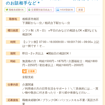
のお話相手など＊
職種未経験OK
交通費別途支給あり
WEB登録OK
派遣
相模原市南区
勤務地
下溝駅から---分／相武台下駅から---分
シフト制（月～日） ※平日のみなどの相談もOK ※週3なども
曜日頻度
相談OK
【シフト例】07:00～16:0009:00～18:0017:00～09:00※ 上記
時間
は一例です！そ…
即日～2ヶ月以上 ■開始日の相談OK！
期間
無資格の方：時給1500円～1875円 / 介護福祉士：時給1800
時給
円～2250円 / 初任者以上：時給1600円～2000円
交通費
全額支給
介護関連
仕事内容
／利用者の方の日常生活をサポート！＼▽具体的には…・買
い物や散歩に付き添ったり・折り紙や体操などのレ…
職種未経験OK / ブランクOK / パソコンスキル不要 / 英語力不
応募資格
要