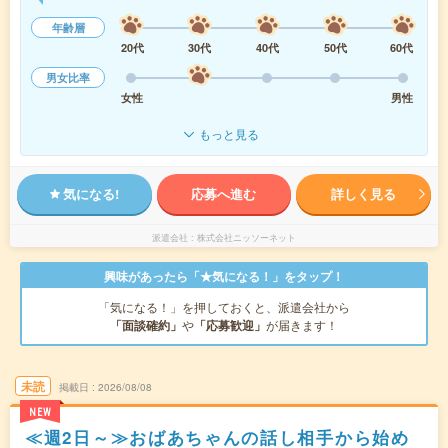
年齢層
20代
30代
40代
50代
60代
男女比率
女性
男性
もっと見る
気になる!
応募へ進む
詳しく見る
派遣会社
株式会社ニッソーネット
興味があったら「★気になる！」をタップ！
「気になる！」を押しておくと、派遣会社から
「面談確約」
や
「応募歓迎」
が届きます！
未読
掲載日
2026/08/08
NEW
≪週2日～≫おばあちゃんの話し相手から始め