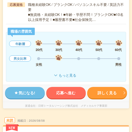
職種未経験OK / ブランクOK / パソコンスキル不要 / 英語力不
応募資格
要
■無資格・未経験OK！■年齢・学歴不問！ブランクOK!■10名
以上採用予定！■履歴書不要■社会保険完…
職場の雰囲気
年齢層
20代
30代
40代
50代
60代
男女比率
女性
男性
もっと見る
気になる!
応募へ進む
詳しく見る
派遣会社
日研トータルソーシング株式会社 メディカルケア事業部
未読
掲載日
2026/08/08
NEW