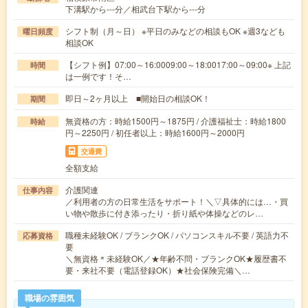
下溝駅から---分／相武台下駅から---分
シフト制（月～日） ※平日のみなどの相談もOK ※週3なども
曜日頻度
相談OK
【シフト例】07:00～16:0009:00～18:0017:00～09:00※ 上記
時間
は一例です！そ…
即日～2ヶ月以上 ■開始日の相談OK！
期間
無資格の方：時給1500円～1875円 / 介護福祉士：時給1800
時給
円～2250円 / 初任者以上：時給1600円～2000円
交通費
全額支給
介護関連
仕事内容
／利用者の方の日常生活をサポート！＼▽具体的には…・買
い物や散歩に付き添ったり・折り紙や体操などのレ…
職種未経験OK / ブランクOK / パソコンスキル不要 / 英語力不
応募資格
要
＼無資格＊未経験OK／★年齢不問・ブランクOK★履歴書不
要・来社不要（電話登録OK）★社会保険完備＼…
職場の雰囲気