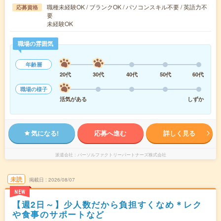
職種未経験OK / ブランクOK / パソコンスキル不要 / 英語力不
応募資格
要
未経験OK
職場の雰囲気
年齢層
20代
30代
40代
50代
60代
職場の様子
活気がある
しずか
気になる!
応募へ進む
詳しく見る
派遣会社
パーソルファクトリーパートナーズ株式会社
未読
掲載日
2026/08/07
NEW
【週2日～】少人数だから負担すくなめ＊レク
や食事のサポートなど