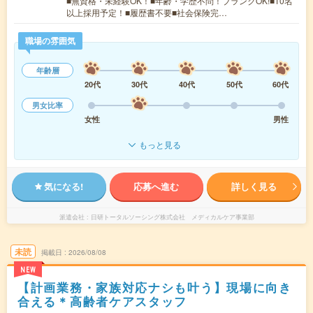
■無資格・未経験OK！■年齢・学歴不問！ブランクOK!■10名
以上採用予定！■履歴書不要■社会保険完…
職場の雰囲気
年齢層
20代
30代
40代
50代
60代
男女比率
女性
男性
もっと見る
気になる!
応募へ進む
詳しく見る
派遣会社
日研トータルソーシング株式会社 メディカルケア事業部
未読
掲載日
2026/08/08
NEW
【計画業務・家族対応ナシも叶う】現場に向き
合える＊高齢者ケアスタッフ