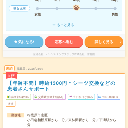
男女比率
女性
男性
もっと見る
気になる!
応募へ進む
詳しく見る
派遣会社
パーソルテンプスタッフ株式会社 首都圏
未読
掲載日
2026/08/07
NEW
【年齢不問】時給1300円＊シーツ交換などの
患者さんサポート
職種未経験OK
交通費別途支給あり
土日祝日が休み
WEB登録OK
派遣
相模原市南区
勤務地
小田急相模原駅から---分／東林間駅から---分／下溝駅から---
分