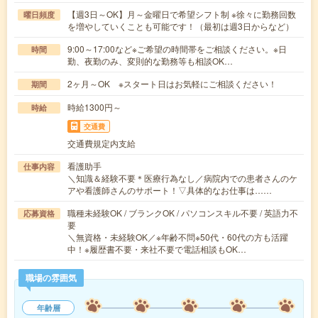
【週3日～OK】月～金曜日で希望シフト制 ※徐々に勤務回数
曜日頻度
を増やしていくことも可能です！（最初は週3日からなど）
9:00～17:00など※ご希望の時間帯をご相談ください。※日
時間
勤、夜勤のみ、変則的な勤務等も相談OK…
2ヶ月～OK ※スタート日はお気軽にご相談ください！
期間
時給1300円～
時給
交通費
交通費規定内支給
看護助手
仕事内容
＼知識＆経験不要＊医療行為なし／病院内での患者さんのケ
アや看護師さんのサポート！▽具体的なお仕事は……
職種未経験OK / ブランクOK / パソコンスキル不要 / 英語力不
応募資格
要
＼無資格・未経験OK／※年齢不問※50代・60代の方も活躍
中！※履歴書不要・来社不要で電話相談もOK…
職場の雰囲気
年齢層