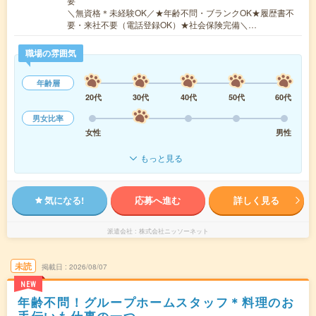
要
＼無資格＊未経験OK／★年齢不問・ブランクOK★履歴書不
要・来社不要（電話登録OK）★社会保険完備＼…
職場の雰囲気
年齢層
20代
30代
40代
50代
60代
男女比率
女性
男性
もっと見る
気になる!
応募へ進む
詳しく見る
派遣会社
株式会社ニッソーネット
未読
掲載日
2026/08/07
NEW
年齢不問！グループホームスタッフ＊料理のお