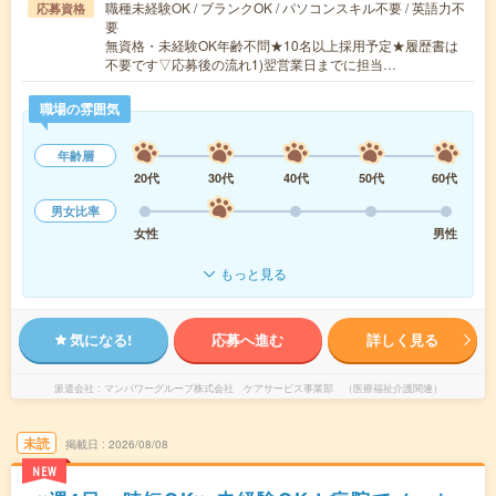
職種未経験OK / ブランクOK / パソコンスキル不要 / 英語力不
応募資格
要
無資格・未経験OK年齢不問★10名以上採用予定★履歴書は
不要です▽応募後の流れ1)翌営業日までに担当…
職場の雰囲気
年齢層
20代
30代
40代
50代
60代
男女比率
女性
男性
もっと見る
気になる!
応募へ進む
詳しく見る
派遣会社
マンパワーグループ株式会社 ケアサービス事業部 （医療福祉介護関連）
未読
掲載日
2026/08/08
NEW