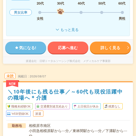
20代
30代
40代
50代
60代
男女比率
女性
男性
もっと見る
気になる!
応募へ進む
詳しく見る
派遣会社
日研トータルソーシング株式会社 メディカルケア事業部
未読
掲載日
2026/08/07
NEW
＼10年後にも残る仕事／～60代も現役活躍中
の職場へ＊介護
職種未経験OK
交通費別途支給あり
土日祝日が休み
残業なし
WEB登録OK
派遣
相模原市南区
勤務地
小田急相模原駅から---分／東林間駅から---分／下溝駅から---
分