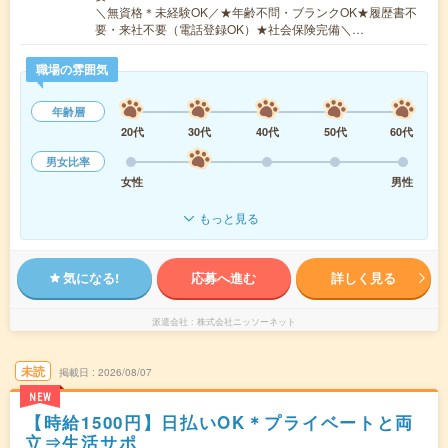
＼無資格＊未経験OK／★年齢不問・ブランクOK★履歴書不
要・来社不要（電話登録OK）★社会保険完備＼…
職場の雰囲気
年齢層
20代
30代
40代
50代
60代
男女比率
女性
男性
もっと見る
気になる!
応募へ進む
詳しく見る
派遣会社
株式会社ニッソーネット
未読
掲載日
2026/08/07
NEW
【時給1500円】日払いOK＊プライベートと両
立⇒生活サポ