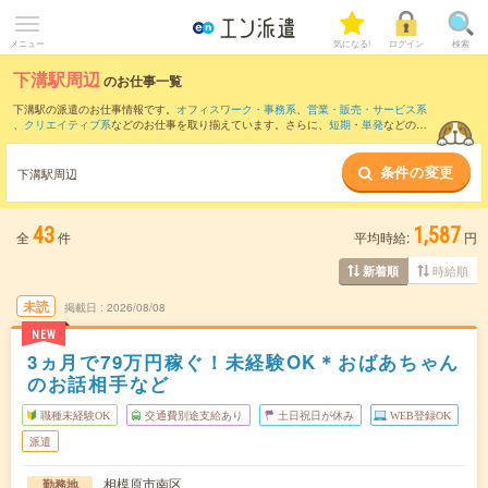
メニュー
気になる!
ログイン
検索
下溝駅周辺
のお仕事一覧
下溝駅の派遣のお仕事情報です。
オフィスワーク・事務系
、
営業・販売・サービス系
、
クリエイティブ系
などのお仕事を取り揃えています。さらに、
短期
・
単発
などの期
間や、
職種未経験OK
などのこだわり条件で絞り込んでいただけます。
条件の変更
また、
本厚木駅
・
橋本(神奈川県)駅
・
愛甲石田駅
・
町田駅
・
海老名(相鉄・小田急)駅
な
下溝駅周辺
ど近隣駅のお仕事もご確認いただけます。
43
1,587
全
件
平均時給:
円
時給順
新着順
未読
掲載日
2026/08/08
NEW
3ヵ月で79万円稼ぐ！未経験OK＊おばあちゃん
のお話相手など
職種未経験OK
交通費別途支給あり
土日祝日が休み
WEB登録OK
派遣
相模原市南区
勤務地