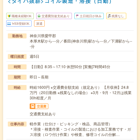
<タイパ抜群>コイル製造・溶接（日勤）
職種未経験OK
交通費別途支給あり
土日祝日が休み
残業なし
WEB登録OK
派遣
神奈川県愛甲郡
勤務地
本厚木駅から---分／番田(神奈川県)駅から---分／下溝駅から--
-分
週5日
曜日頻度
【日勤】8:35～17:10 休憩50分 [実働]7時間45分
時間
即日～長期
期間
時給1600円 ※交通費全額支給（規定あり） 【月収例】24.8
時給
万円（20日勤務 ※残業なしの場合） ※3月・9月・12月は残業
30h程度／月
交通費
交通費支給あり
軽作業（仕分け・ピッキング・検品、商品管理）
仕事内容
＊溶接・検査作業・コイルの製造における加工業務です・ガ
ス溶接（ロウ付け作業）や検査、修理コイルの分解…