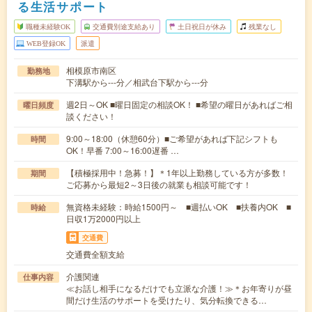
る生活サポート
職種未経験OK
交通費別途支給あり
土日祝日が休み
残業なし
WEB登録OK
派遣
相模原市南区
勤務地
下溝駅から---分／相武台下駅から---分
週2日～OK ■曜日固定の相談OK！ ■希望の曜日があればご相
曜日頻度
談ください！
9:00～18:00（休憩60分）■ご希望があれば下記シフトも
時間
OK！早番 7:00～16:00遅番 …
【積極採用中！急募！】＊1年以上勤務している方が多数！
期間
ご応募から最短2～3日後の就業も相談可能です！
無資格未経験：時給1500円～ ■週払いOK ■扶養内OK ■
時給
日収1万2000円以上
交通費
交通費全額支給
介護関連
仕事内容
≪お話し相手になるだけでも立派な介護！≫＊お年寄りが昼
間だけ生活のサポートを受けたり、気分転換できる…