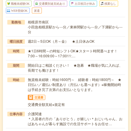
職種未経験OK
交通費別途支給あり
土日祝日が休み
残業なし
WEB登録OK
派遣
相模原市南区
勤務地
小田急相模原駅から---分／東林間駅から---分／下溝駅から---
分
週2日～5日OK（月～金） ★土日休みOK
曜日頻度
★1日6時間～の時短シフトOK★スタート時間選べます！
時間
7:00～16:009:00～17:0011:…
開始日はご相談ください！ ★急募 ★職場が気に入れば、
期間
長期でも働けます！
無資格未経験：時給1600円～ 経験者：時給1800円～ ★
時給
日払い／週払い制度あり（月払いも選べます）※稼働開始時
は手続き完了次第のお支払いとなります。
交通費
交通費全額支給※規定有
介護関連
仕事内容
＊入居者の方の「ありがとう」が嬉しい＊おじいちゃん、お
ばあちゃんが暮らす施設での生活サポートをお任せ…