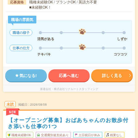
職種未経験OK / ブランクOK / 英語力不要
応募資格
■未経験OK！
職場の雰囲気
職場の様子
活気がある
しずか
仕事の仕方
テキパキ
コツコツ
気になる!
応募へ進む
詳しく見る
派遣会社
株式会社リクルートスタッフィング
未読
掲載日
2026/08/08
NEW
【オープニング募集】おばあちゃんのお散歩付
き添いも仕事の1つ
職種未経験OK
交通費別途支給あり
土日祝日が休み
残業なし