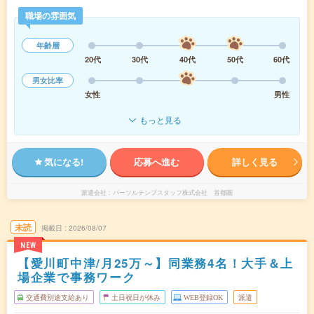
職場の雰囲気
年齢層
20代
30代
40代
50代
60代
男女比率
女性
男性
もっと見る
気になる!
応募へ進む
詳しく見る
派遣会社
パーソルテンプスタッフ株式会社 首都圏
未読
掲載日
2026/08/07
NEW
【愛川町中津/月25万～】同業務4名！大手＆上
場企業で事務ワーク
交通費別途支給あり
土日祝日が休み
WEB登録OK
派遣