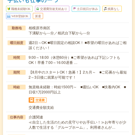
手伝いも仕事の一つ
職種未経験OK
交通費別途支給あり
土日祝日が休み
残業なし
WEB登録OK
派遣
相模原市南区
勤務地
下溝駅から---分／相武台下駅から---分
週2日～OK ■曜日固定の相談OK！ ■希望の曜日があればご相
曜日頻度
談ください！
9:00～18:00（休憩60分）■ご希望があれば下記シフトも
時間
OK！早番 7:00～16:00遅番 …
【8月中のスタートOK！急募！】2カ月～ ■ご応募から最短
期間
2～3日後に就業が可能です！
無資格未経験：時給1500円～ ■週払いOK ■扶養内OK ■
時給
日収1万2000円以上
交通費
交通費全額支給
介護関連
仕事内容
≪自立した生活のための見守りやお手伝い！≫お年寄りが少
人数で生活する「グループホーム」。利用者さんが…