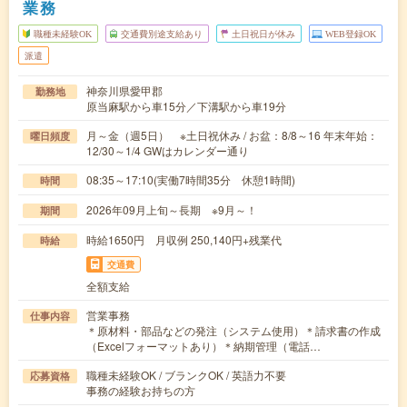
業務
職種未経験OK
交通費別途支給あり
土日祝日が休み
WEB登録OK
派遣
神奈川県愛甲郡
勤務地
原当麻駅から車15分／下溝駅から車19分
月～金（週5日） ※土日祝休み / お盆：8/8～16 年末年始：
曜日頻度
12/30～1/4 GWはカレンダー通り
08:35～17:10(実働7時間35分 休憩1時間)
時間
2026年09月上旬～長期 ※9月～！
期間
時給1650円 月収例 250,140円+残業代
時給
交通費
全額支給
営業事務
仕事内容
＊原材料・部品などの発注（システム使用）＊請求書の作成
（Excelフォーマットあり）＊納期管理（電話…
職種未経験OK / ブランクOK / 英語力不要
応募資格
事務の経験お持ちの方