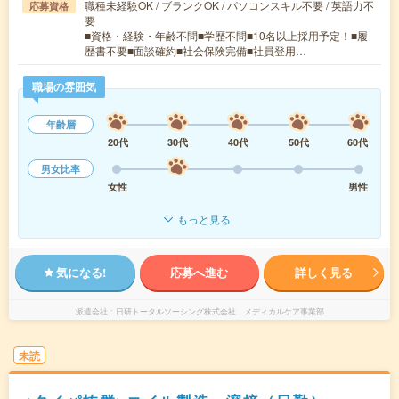
職種未経験OK / ブランクOK / パソコンスキル不要 / 英語力不
応募資格
要
■資格・経験・年齢不問■学歴不問■10名以上採用予定！■履
歴書不要■面談確約■社会保険完備■社員登用…
職場の雰囲気
年齢層
20代
30代
40代
50代
60代
男女比率
女性
男性
もっと見る
気になる!
応募へ進む
詳しく見る
派遣会社
日研トータルソーシング株式会社 メディカルケア事業部
未読