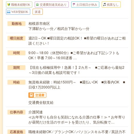
職種未経験OK
交通費別途支給あり
土日祝日が休み
残業なし
WEB登録OK
派遣
相模原市南区
勤務地
下溝駅から---分／相武台下駅から---分
週2日～OK ■曜日固定の相談OK！ ■希望の曜日があればご相
曜日頻度
談ください！
9:00～18:00（休憩60分）■ご希望があれば下記シフトも
時間
OK！早番 7:00～16:00遅番 …
【現在も積極採用中！急募！】2カ月～ ■ご応募から最短2
期間
～3日後の就業も相談可能です！
無資格未経験：時給1500円～ ■週払いOK ■扶養内OK ■
時給
日収1万2000円以上
交通費
交通費全額支給
介護関連
仕事内容
≪お年寄りも自分も笑顔になれる介護の仕事！≫＊お年寄り
が昼間だけ生活のサポートを受けたり、気分転換で…
職種未経験OK / ブランクOK / パソコンスキル不要 / 英語力不
応募資格