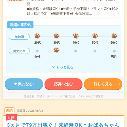
要
■無資格・未経験OK！■年齢・学歴不問！ブランクOK!■10名
以上採用予定！■履歴書不要■社会保険完…
職場の雰囲気
年齢層
20代
30代
40代
50代
60代
男女比率
女性
男性
もっと見る
気になる!
応募へ進む
詳しく見る
派遣会社
日研トータルソーシング株式会社 メディカルケア事業部
未読
掲載日
2026/08/08
NEW
3ヵ月で79万円稼ぐ！未経験OK＊おばあちゃん