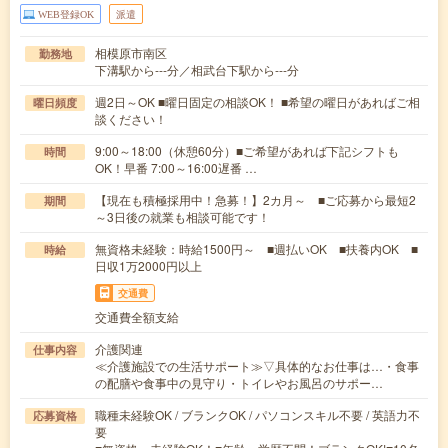
WEB登録OK
派遣
相模原市南区
勤務地
下溝駅から---分／相武台下駅から---分
週2日～OK ■曜日固定の相談OK！ ■希望の曜日があればご相
曜日頻度
談ください！
9:00～18:00（休憩60分）■ご希望があれば下記シフトも
時間
OK！早番 7:00～16:00遅番 …
【現在も積極採用中！急募！】2カ月～ ■ご応募から最短2
期間
～3日後の就業も相談可能です！
無資格未経験：時給1500円～ ■週払いOK ■扶養内OK ■
時給
日収1万2000円以上
交通費
交通費全額支給
介護関連
仕事内容
≪介護施設での生活サポート≫▽具体的なお仕事は…・食事
の配膳や食事中の見守り・トイレやお風呂のサポー…
職種未経験OK / ブランクOK / パソコンスキル不要 / 英語力不
応募資格
要