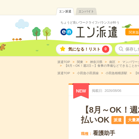
エン派遣
エンバイト
ちょうど良いワークライフバランスが叶う
関東版
気になる！リスト
0
保存し
派遣TOP
関東
神奈川県
南区
マンパワー
【8月～OK！週2日～】食事の準備などできることから
派遣TOP
小田急小田原線
小田急相模原駅
【
NEW
掲載日
2026
/
08
/
06
【8月～OK！
払いOK
派遣
大量
看護助手
職種