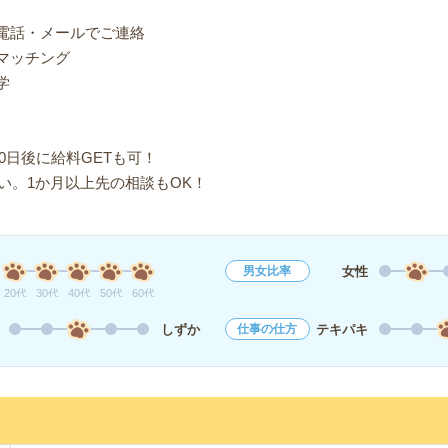
り電話・メールでご連絡
マッチング
学
0日後に給料GETも可！
い。1か月以上先の相談もOK！
女性
男女比率
20代
30代
40代
50代
60代
しずか
テキパキ
仕事の仕方