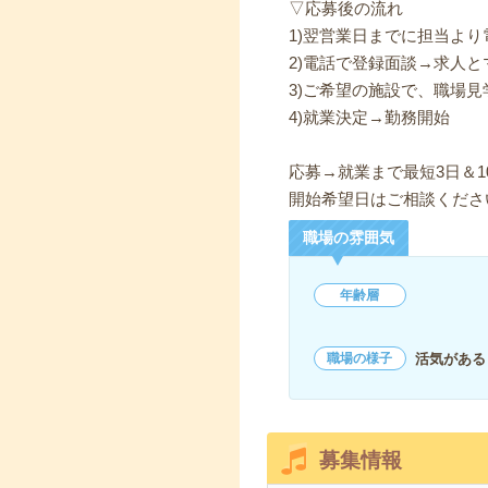
▽応募後の流れ
1)翌営業日までに担当よ
2)電話で登録面談→求人と
3)ご希望の施設で、職場見
4)就業決定→勤務開始
応募→就業まで最短3日＆1
開始希望日はご相談くださ
職場の雰囲気
年齢層
活気がある
職場の様子
募集情報