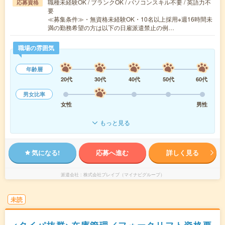
職種未経験OK / ブランクOK / パソコンスキル不要 / 英語力不
応募資格
要
≪募集条件≫・無資格未経験OK・10名以上採用※週16時間未
満の勤務希望の方は以下の日雇派遣禁止の例…
職場の雰囲気
年齢層
20代
30代
40代
50代
60代
男女比率
女性
男性
もっと見る
気になる!
応募へ進む
詳しく見る
派遣会社
株式会社ブレイブ（マイナビグループ）
未読