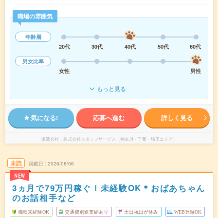
職場の雰囲気
年齢層
20代
30代
40代
50代
60代
男女比率
女性
男性
もっと見る
気になる!
応募へ進む
詳しく見る
派遣会社
株式会社スタッフサービス（神奈川・千葉・埼玉エリア）
未読
掲載日
2026/08/06
NEW
3ヵ月で79万円稼ぐ！未経験OK＊おばあちゃん
のお話相手など
職種未経験OK
交通費別途支給あり
土日祝日が休み
WEB登録OK