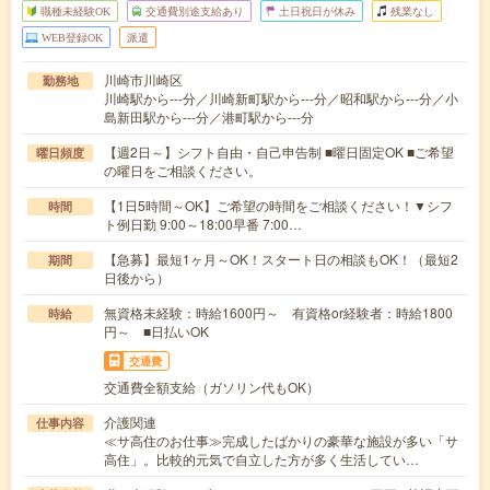
職種未経験OK
交通費別途支給あり
土日祝日が休み
残業なし
WEB登録OK
派遣
川崎市川崎区
勤務地
川崎駅から---分／川崎新町駅から---分／昭和駅から---分／小
島新田駅から---分／港町駅から---分
【週2日～】シフト自由・自己申告制 ■曜日固定OK ■ご希望
曜日頻度
の曜日をご相談ください。
【1日5時間～OK】ご希望の時間をご相談ください！▼シフ
時間
ト例日勤 9:00～18:00早番 7:00…
【急募】最短1ヶ月～OK！スタート日の相談もOK！（最短2
期間
日後から）
無資格未経験：時給1600円～ 有資格or経験者：時給1800
時給
円～ ■日払いOK
交通費
交通費全額支給（ガソリン代もOK）
介護関連
仕事内容
≪サ高住のお仕事≫完成したばかりの豪華な施設が多い「サ
高住」。比較的元気で自立した方が多く生活してい…