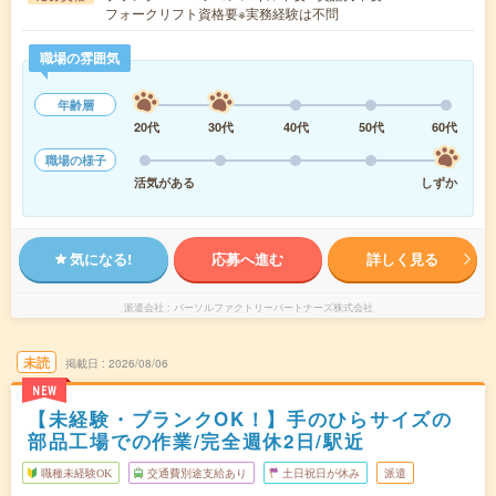
フォークリフト資格要※実務経験は不問
職場の雰囲気
年齢層
20代
30代
40代
50代
60代
職場の様子
活気がある
しずか
気になる!
応募へ進む
詳しく見る
派遣会社
パーソルファクトリーパートナーズ株式会社
未読
掲載日
2026/08/06
NEW
【未経験・ブランクOK！】手のひらサイズの
部品工場での作業/完全週休2日/駅近
職種未経験OK
交通費別途支給あり
土日祝日が休み
派遣