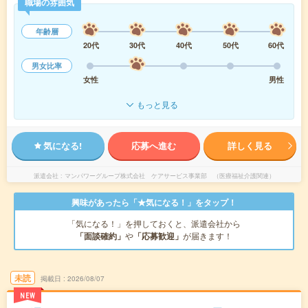
職場の雰囲気
年齢層
20代
30代
40代
50代
60代
男女比率
女性
男性
もっと見る
気になる!
応募へ進む
詳しく見る
派遣会社
マンパワーグループ株式会社 ケアサービス事業部 （医療福祉介護関連）
興味があったら「★気になる！」をタップ！
「気になる！」を押しておくと、派遣会社から
「面談確約」
や
「応募歓迎」
が届きます！
未読
掲載日
2026/08/07
NEW