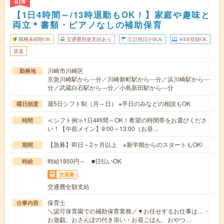
NEW
【1日4時間～/13時退勤もOK！】家庭や趣味と
両立＊書類・ピアノなしの補助保育
職種未経験OK
交通費別途支給あり
土日祝日が休み
WEB登録OK
派遣
川崎市川崎区
勤務地
京急川崎駅から---分／川崎新町駅から---分／浜川崎駅から---
分／武蔵白石駅から---分／小島新田駅から---分
週5日シフト制（月～日） ※平日のみなどの相談もOK
曜日頻度
≪シフト例≫1日4時間～OK！希望の時間帯をお選びくださ
時間
い！【午前メイン】9:00～13:00（お昼…
【急募】即日～2ヶ月以上 ※新学期からのスタートもOK!
期間
時給1850円～ ■日払いOK
時給
交通費
交通費全額支給
保育士
仕事内容
＼認可保育園での補助保育業務／▼お任せするお仕事は…・
お遊戯、おさんぽの付き添い・お昼ごはん、おやつ…