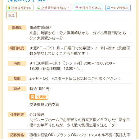
職種未経験OK
交通費別途支給あり
土日祝日が休み
WEB登録OK
派遣
川崎市川崎区
勤務地
京急川崎駅から---分／浜川崎駅から---分／小島新田駅から---
分／大川駅から---分
★週2日～OK！ 月～日曜日での希望シフト制 ※徐々に勤務回
曜日頻度
数を増やしていくことも可能です！
★1日6時間～OK！【シフト例】7:00～13:009:00～
時間
18:00（休憩1時間）12:00～1…
2ヶ月～OK ※スタート日はお気軽にご相談ください！
期間
時給1550円～
時給
交通費
交通費規定内支給
介護関連
仕事内容
＼グループホームでお年寄りの自立支援／自立した生活を目
指すお年寄りたちが、少人数で集団生活を送る「グ…
職種未経験OK / ブランクOK / パソコンスキル不要 / 英語力不
応募資格