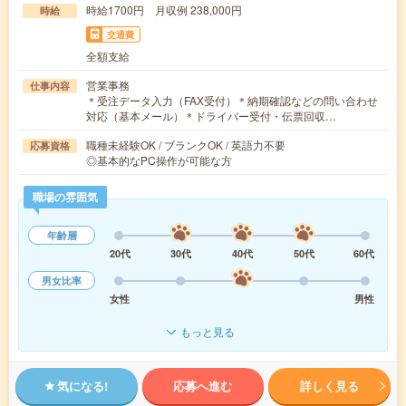
時給1700円 月収例 238,000円
時給
交通費
全額支給
営業事務
仕事内容
＊受注データ入力（FAX受付）＊納期確認などの問い合わせ
対応（基本メール）＊ドライバー受付・伝票回収…
職種未経験OK / ブランクOK / 英語力不要
応募資格
◎基本的なPC操作が可能な方
職場の雰囲気
年齢層
20代
30代
40代
50代
60代
男女比率
女性
男性
もっと見る
気になる!
応募へ進む
詳しく見る