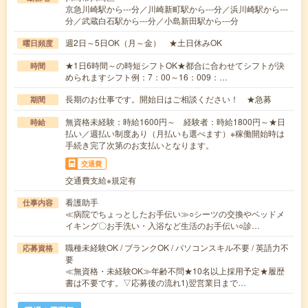
京急川崎駅から---分／川崎新町駅から---分／浜川崎駅から---
分／武蔵白石駅から---分／小島新田駅から---分
週2日～5日OK（月～金） ★土日休みOK
曜日頻度
★1日6時間～の時短シフトOK★都合に合わせてシフトが決
時間
められますシフト例：7：00～16：009：…
長期のお仕事です。開始日はご相談ください！ ★急募
期間
無資格未経験：時給1600円～ 経験者：時給1800円～★日
時給
払い／週払い制度あり（月払いも選べます）※稼働開始時は
手続き完了次第のお支払いとなります。
交通費
交通費支給※規定有
看護助手
仕事内容
≪病院でちょっとしたお手伝い≫○シーツの交換やベッドメ
イキング〇お手洗い・入浴など生活のお手伝い○診…
職種未経験OK / ブランクOK / パソコンスキル不要 / 英語力不
応募資格
要
≪無資格・未経験OK≫年齢不問★10名以上採用予定★履歴
書は不要です。▽応募後の流れ1)翌営業日まで…