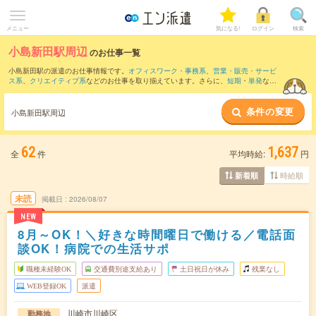
メニュー
気になる!
ログイン
検索
小島新田駅周辺
のお仕事一覧
小島新田駅の派遣のお仕事情報です。
オフィスワーク・事務系
、
営業・販売・サービ
ス系
、
クリエイティブ系
などのお仕事を取り揃えています。さらに、
短期
・
単発
など
の期間や、
職種未経験OK
などのこだわり条件で絞り込んでいただけます。
条件の変更
また、
品川駅
・
大崎駅
・
五反田駅
・
川崎駅
・
高輪ゲートウェイ駅
など近隣駅のお仕事
小島新田駅周辺
もご確認いただけます。
62
1,637
全
件
平均時給:
円
時給順
新着順
未読
掲載日
2026/08/07
NEW
8月～OK！＼好きな時間曜日で働ける／電話面
談OK！病院での生活サポ
職種未経験OK
交通費別途支給あり
土日祝日が休み
残業なし
WEB登録OK
派遣
川崎市川崎区
勤務地