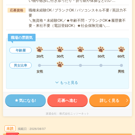
い物や散歩に付き添ったり・折り紙や体操などのレ…
職種未経験OK / ブランクOK / パソコンスキル不要 / 英語力不
応募資格
要
＼無資格＊未経験OK／★年齢不問・ブランクOK★履歴書不
要・来社不要（電話登録OK）★社会保険完備＼…
職場の雰囲気
年齢層
20代
30代
40代
50代
60代
男女比率
女性
男性
もっと見る
気になる!
応募へ進む
詳しく見る
派遣会社
株式会社ニッソーネット
未読
掲載日
2026/08/07