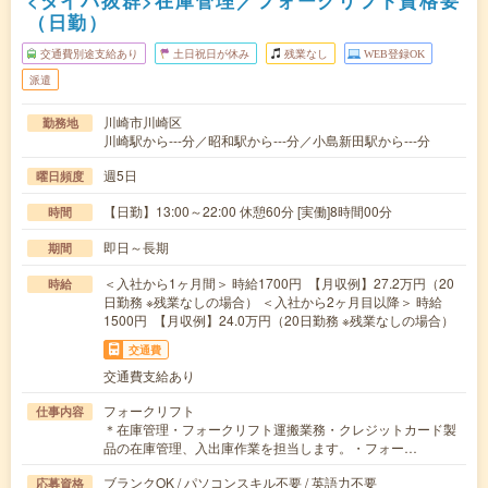
<タイパ抜群>在庫管理／フォークリフト資格要
（日勤）
交通費別途支給あり
土日祝日が休み
残業なし
WEB登録OK
派遣
川崎市川崎区
勤務地
川崎駅から---分／昭和駅から---分／小島新田駅から---分
週5日
曜日頻度
【日勤】13:00～22:00 休憩60分 [実働]8時間00分
時間
即日～長期
期間
＜入社から1ヶ月間＞ 時給1700円 【月収例】27.2万円（20
時給
日勤務 ※残業なしの場合） ＜入社から2ヶ月目以降＞ 時給
1500円 【月収例】24.0万円（20日勤務 ※残業なしの場合）
交通費
交通費支給あり
フォークリフト
仕事内容
＊在庫管理・フォークリフト運搬業務・クレジットカード製
品の在庫管理、入出庫作業を担当します。・フォー…
ブランクOK / パソコンスキル不要 / 英語力不要
応募資格