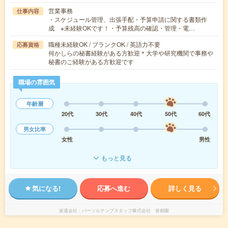
営業事務
仕事内容
・スケジュール管理、出張手配・予算申請に関する書類作
成 ※未経験OKです！・予算残高の確認・管理・電…
職種未経験OK / ブランクOK / 英語力不要
応募資格
何かしらの秘書経験がある方歓迎＊大学や研究機関で事務や
秘書のご経験がある方歓迎です
職場の雰囲気
年齢層
20代
30代
40代
50代
60代
男女比率
女性
男性
もっと見る
気になる!
応募へ進む
詳しく見る
派遣会社
パーソルテンプスタッフ株式会社 首都圏