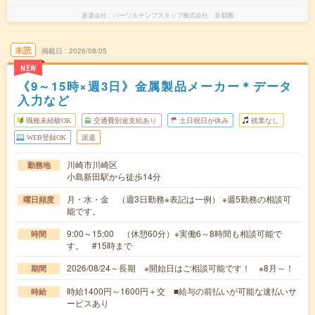
派遣会社
パーソルテンプスタッフ株式会社 首都圏
未読
掲載日
2026/08/05
NEW
《9～15時×週3日》金属製品メーカー＊データ
入力など
職種未経験OK
交通費別途支給あり
土日祝日が休み
残業なし
WEB登録OK
派遣
川崎市川崎区
勤務地
小島新田駅から徒歩14分
月・水・金 （週3日勤務※表記は一例） ※週5勤務の相談可
曜日頻度
能です。
9:00～15:00 （休憩60分）※実働6～8時間も相談可能で
時間
す。 #15時まで
2026/08/24～長期 ※開始日はご相談可能です！ ※8月～！
期間
時給1400円～1600円＋交 ■給与の前払いが可能な速払いサ
時給
ービスあり