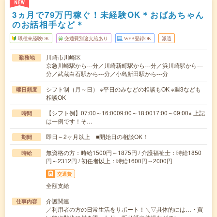
NEW
3ヵ月で79万円稼ぐ！未経験OK＊おばあちゃん
のお話相手など＊
職種未経験OK
交通費別途支給あり
WEB登録OK
派遣
川崎市川崎区
勤務地
京急川崎駅から---分／川崎新町駅から---分／浜川崎駅から---
分／武蔵白石駅から---分／小島新田駅から---分
シフト制（月～日） ※平日のみなどの相談もOK ※週3なども
曜日頻度
相談OK
【シフト例】07:00～16:0009:00～18:0017:00～09:00※ 上記
時間
は一例です！そ…
即日～2ヶ月以上 ■開始日の相談OK！
期間
無資格の方：時給1500円～1875円 / 介護福祉士：時給1850
時給
円～2312円 / 初任者以上：時給1600円～2000円
交通費
全額支給
介護関連
仕事内容
／利用者の方の日常生活をサポート！＼▽具体的には…・買