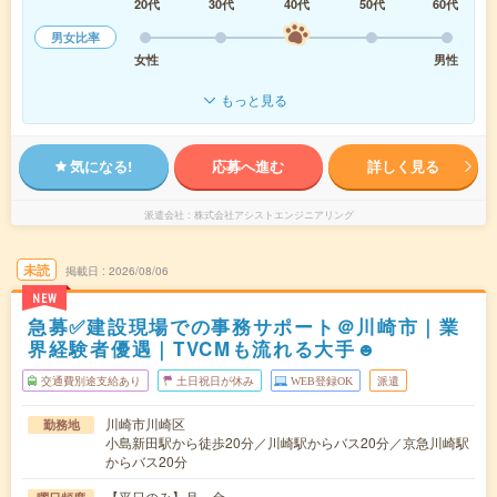
20代
30代
40代
50代
60代
男女比率
女性
男性
もっと見る
気になる!
応募へ進む
詳しく見る
派遣会社
株式会社アシストエンジニアリング
未読
掲載日
2026/08/06
NEW
急募✅建設現場での事務サポート＠川崎市｜業
界経験者優遇｜TVCMも流れる大手☻
交通費別途支給あり
土日祝日が休み
WEB登録OK
派遣
川崎市川崎区
勤務地
小島新田駅から徒歩20分／川崎駅からバス20分／京急川崎駅
からバス20分
【平日のみ】月～金