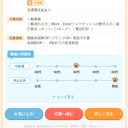
交通費
交通費支給あり
一般事務
仕事内容
｜帳簿の入力｜Word・Excelフォーマットへの数字入力｜銀
行振込（ネットバンキング）｜電話応対（…
職種未経験OK / ブランクOK / 英語力不要
応募資格
未経験OK！ #初めての派遣歓迎
職場の雰囲気
年齢層
20代
30代
40代
50代
60代
男女比率
女性
男性
もっと見る
気になる!
応募へ進む
詳しく見る
派遣会社
株式会社スタッフサービス（神奈川・千葉・埼玉エリア）