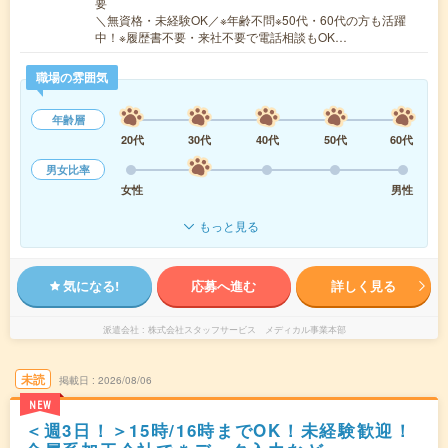
要
＼無資格・未経験OK／※年齢不問※50代・60代の方も活躍
中！※履歴書不要・来社不要で電話相談もOK…
職場の雰囲気
年齢層
20代
30代
40代
50代
60代
男女比率
女性
男性
もっと見る
気になる!
応募へ進む
詳しく見る
派遣会社
株式会社スタッフサービス メディカル事業本部
未読
掲載日
2026/08/06
NEW
＜週3日！＞15時/16時までOK！未経験歓迎！