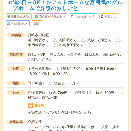
≪週3日～OK！≫アットホームな雰囲気のグル
ープホームで介護のおしごと
職種未経験OK
交通費別途支給あり
土日祝日が休み
残業なし
WEB登録OK
派遣
川崎市川崎区
勤務地
浜川崎駅から---分／昭和駅から---分／武蔵白石駅から---分／
東門前駅から---分／小島新田駅から---分
週3日～OK！ 平日のみ、夜勤のみ、日勤のみ、固定勤務など
曜日頻度
ご相談ください！
▼選べる勤務シフト【早番】7:00～16:00【日勤】9:00～
時間
18:00【遅番】10:00～20:…
即日可能！まずはお試し2ヶ月～
期間
初任者研修：時給1700円～ 介護福祉士：時給1800円～ ※
時給
日払い・週払いOK
交通費
全額支給（※ガソリン代は別途規定あり）
介護関連
仕事内容
＜グループホームでのお仕事＞具体的には…・入浴・排泄・