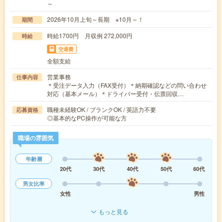
～
2026年10月上旬～長期 ※10月～！
期間
時給1700円 月収例 272,000円
時給
交通費
全額支給
営業事務
仕事内容
＊受注データ入力（FAX受付）＊納期確認などの問い合わせ
対応（基本メール）＊ドライバー受付・伝票回収…
職種未経験OK / ブランクOK / 英語力不要
応募資格
◎基本的なPC操作が可能な方
職場の雰囲気
年齢層
20代
30代
40代
50代
60代
男女比率
女性
男性
もっと見る