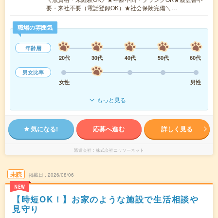
要・来社不要（電話登録OK）★社会保険完備＼…
職場の雰囲気
年齢層
20代
30代
40代
50代
60代
男女比率
女性
男性
もっと見る
気になる!
応募へ進む
詳しく見る
派遣会社
株式会社ニッソーネット
未読
掲載日
2026/08/06
NEW
【時短OK！】お家のような施設で生活相談や
見守り