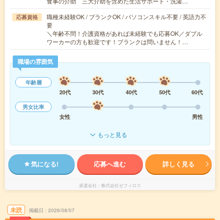
食事の介助 三大介助を含めた生活サポート・洗濯…
職種未経験OK / ブランクOK / パソコンスキル不要 / 英語力不
応募資格
要
＼年齢不問！介護資格があれば未経験でも応募OK／ダブル
ワーカーの方も歓迎です！ブランクは問いません！…
職場の雰囲気
年齢層
20代
30代
40代
50代
60代
男女比率
女性
男性
もっと見る
気になる!
応募へ進む
詳しく見る
派遣会社
株式会社ゼフィロス
未読
掲載日
2026/08/07