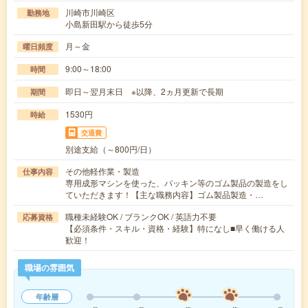
川崎市川崎区
勤務地
小島新田駅から徒歩5分
月～金
曜日頻度
9:00～18:00
時間
即日～翌月末日 ※以降、2ヵ月更新で長期
期間
1530円
時給
交通費
別途支給（～800円/日）
その他軽作業・製造
仕事内容
専用成形マシンを使った、パッキン等のゴム製品の製造をし
ていただきます！【主な職務内容】ゴム製品製造・…
職種未経験OK / ブランクOK / 英語力不要
応募資格
【必須条件・スキル・資格・経験】特になし■早く働ける人
歓迎！
職場の雰囲気
年齢層