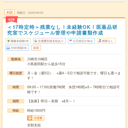
未読
掲載日
2026/08/05
NEW
＜17時定時＞残業なし！未経験OK！医薬品研
究室でスケジュール管理や申請書類作成
職種未経験OK
交通費別途支給あり
土日祝日が休み
残業なし
WEB登録OK
派遣
川崎市川崎区
勤務地
小島新田駅から徒歩15分
月～金（週5日） ※週4～5日で相談可能です。曜日も選べま
曜日頻度
す！
09:00～17:00(実働7時間 休憩1時間)※5～7時間/日で相談可
時間
能です！
【急募】即日～長期 ※8月～！
期間
時給1600円
時給
交通費
全額支給