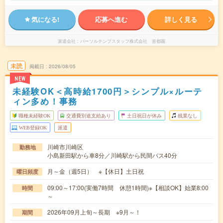
気になる!
応募へ進む
詳しく見る
派遣会社
パーソルテンプスタッフ株式会社 首都圏
未読
掲載日
2026/08/05
NEW
未経験OK＜高時給1700円＞シンプル×ルーテ
ィン多め！事務
職種未経験OK
交通費別途支給あり
土日祝日が休み
残業なし
WEB登録OK
派遣
川崎市川崎区
勤務地
小島新田駅から車8分／川崎駅から民間バス40分
月～金（週5日） ※【休日】土日祝
曜日頻度
09:00～17:00(実働7時間 休憩1時間)※【相談OK】始業8:00
時間
～
2026年09月上旬～長期 ※9月～！
期間