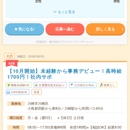
女性
男性
もっと見る
気になる!
応募へ進む
詳しく見る
派遣会社
株式会社プロスタファウンデーション
未読
掲載日
2026/08/05
NEW
【10月開始】未経験から事務デビュー！高時給
1700円！社内サポ
職種未経験OK
交通費別途支給あり
土日祝日が休み
残業なし
WEB登録OK
派遣
川崎市川崎区
勤務地
小島新田駅から車8分／川崎駅から民間バス40分
月～金（週5日） ※【休日】土日祝
曜日頻度
08:00～17:00(実働8時間 休憩1時間)※【相談OK】始業9:00
時間