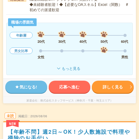
◆未経験者歓迎！◆【必要なOAスキル】Excel（関数） #
初めての派遣歓迎
職場の雰囲気
年齢層
20代
30代
40代
50代
60代
男女比率
女性
男性
もっと見る
気になる!
応募へ進む
詳しく見る
派遣会社
株式会社スタッフサービス（神奈川・千葉・埼玉エリア）
未読
掲載日
2026/08/06
NEW
【年齢不問】週2日～OK！少人数施設で料理や
掃除のお手伝い