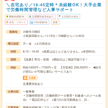
＼在宅あり／16:45定時＊未経験OK！大手企業
で労働時間管理など人事サポート
職種未経験OK
交通費別途支給あり
土日祝日が休み
在宅・リモート
WEB登録OK
派遣
川崎市川崎区
勤務地
小島新田駅からバス15分／川崎駅からバス40分
月～金 ※土日祝休み
曜日頻度
8:15～16:45 ※残業はほとんどありません。※休憩60分。
時間
【急募】即日～長期 ※開始日はご相談可能です！
期間
時給1600円～1700円＋交 【月収例】256,000円～ ■給与
時給
の前払いが可能な速払いサービスあり
交通費
交通費支給あり
一般事務
仕事内容
＊労働時間管理（労働時間データ整理＊対象者へのメール発
信）＊電話応対など ※週1日の在宅勤務あり。詳…
職種未経験OK / ブランクOK / 英語力不要
応募資格