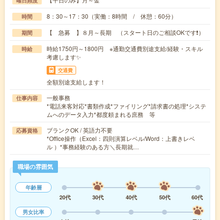
曜日頻度
8：30～17：30（実働：8時間 / 休憩：60分）
時間
【 急募 】８月～長期 （スタート日のご相談OKです❗️）
期間
時給1750円～1800円 ※通勤交通費別途支給/経験・スキル
時給
考慮します✨️
交通費
全額別途支給します！
一般事務
仕事内容
*電話来客対応*書類作成*ファイリング*請求書の処理*システ
ムへのデータ入力*都度頼まれる庶務 等
ブランクOK / 英語力不要
応募資格
*Office操作（Excel：四則演算レベル/Word：上書きレベ
ル ）*事務経験のある方＼長期就…
職場の雰囲気
年齢層
20代
30代
40代
50代
60代
男女比率