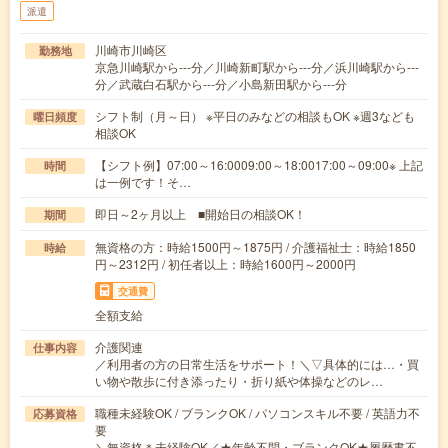
派遣
川崎市川崎区
勤務地
京急川崎駅から---分／川崎新町駅から---分／浜川崎駅から---
分／武蔵白石駅から---分／小島新田駅から---分
シフト制（月～日） ※平日のみなどの相談もOK ※週3なども
曜日頻度
相談OK
【シフト例】07:00～16:0009:00～18:0017:00～09:00※ 上記
時間
は一例です！そ…
即日～2ヶ月以上 ■開始日の相談OK！
期間
無資格の方：時給1500円～1875円 / 介護福祉士：時給1850
時給
円～2312円 / 初任者以上：時給1600円～2000円
交通費
全額支給
介護関連
仕事内容
／利用者の方の日常生活をサポート！＼▽具体的には…・買
い物や散歩に付き添ったり・折り紙や体操などのレ…
職種未経験OK / ブランクOK / パソコンスキル不要 / 英語力不
応募資格
要
＼無資格＊未経験OK／★年齢不問・ブランクOK★履歴書不