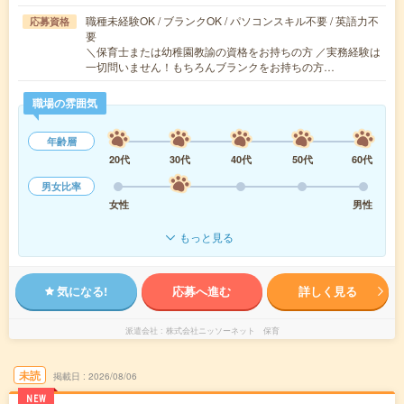
職種未経験OK / ブランクOK / パソコンスキル不要 / 英語力不
応募資格
要
＼保育士または幼稚園教諭の資格をお持ちの方 ／実務経験は
一切問いません！もちろんブランクをお持ちの方…
職場の雰囲気
年齢層
20代
30代
40代
50代
60代
男女比率
女性
男性
もっと見る
気になる!
応募へ進む
詳しく見る
派遣会社
株式会社ニッソーネット 保育
未読
掲載日
2026/08/06
NEW