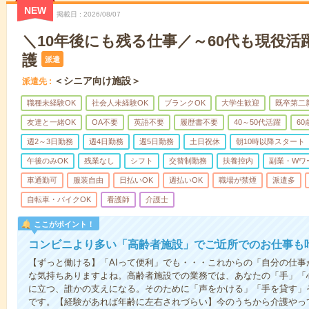
NEW
掲載日
2026/08/07
＼10年後にも残る仕事／～60代も現役活
護
派遣
＜シニア向け施設＞
派遣先
職種未経験OK
社会人未経験OK
ブランクOK
大学生歓迎
既卒第二
友達と一緒OK
OA不要
英語不要
履歴書不要
40～50代活躍
6
週2～3日勤務
週4日勤務
週5日勤務
土日祝休
朝10時以降スタート
午後のみOK
残業なし
シフト
交替制勤務
扶養控内
副業・Wワ
車通勤可
服装自由
日払いOK
週払いOK
職場が禁煙
派遣多
自転車・バイクOK
看護師
介護士
ここがポイント！
コンビニより多い「高齢者施設」でご近所でのお仕事も
【ずっと働ける】「AIって便利」でも・・・これからの「自分の仕
な気持ちありますよね。高齢者施設での業務では、あなたの「手」「
に立つ、誰かの支えになる。そのために「声をかける」「手を貸す」
です。【経験があれば年齢に左右されづらい】今のうちから介護やっ