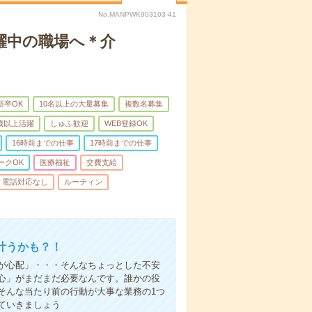
No.MANPWK903103-41
躍中の職場へ＊介
新卒OK
10名以上の大量募集
複数名募集
0歳以上活躍
しゅふ歓迎
WEB登録OK
16時前までの仕事
17時前までの仕事
ークOK
医療福祉
交費支給
電話対応なし
ルーティン
叶うかも？！
事が心配」・・・そんなちょっとした不安
心」がまだまだ必要なんです。誰かの役
そんな当たり前の行動が大事な業務の1つ
ていきましょう