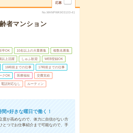
応募
No.MANPWK903103-41
高齢者マンション
新卒OK
10名以上の大量募集
複数名募集
0歳以上活躍
しゅふ歓迎
WEB登録OK
16時前までの仕事
17時前までの仕事
ークOK
医療福祉
交費支給
電話対応なし
ルーティン
時間×好きな曜日で働く！
立度が高めなので、体力に自信がない方
ひとつでお仕事紹介まで可能なので、手