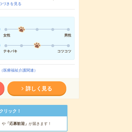
つづきを見る
女性
男性
テキパキ
コツコツ
（医療福祉介護関連）
詳しく見る
クリック！
」
や
「応募歓迎」
が届きます！