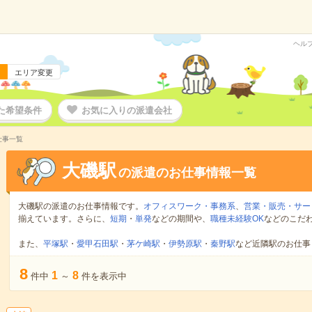
ヘル
エリア変更
た希望条件
お気に入りの派遣会社
仕事一覧
大磯駅
の派遣のお仕事情報一覧
大磯駅の派遣のお仕事情報です。
オフィスワーク・事務系
、
営業・販売・サー
揃えています。さらに、
短期
・
単発
などの期間や、
職種未経験OK
などのこだ
また、
平塚駅
・
愛甲石田駅
・
茅ケ崎駅
・
伊勢原駅
・
秦野駅
など近隣駅のお仕事
8
1
8
件中
～
件を表示中