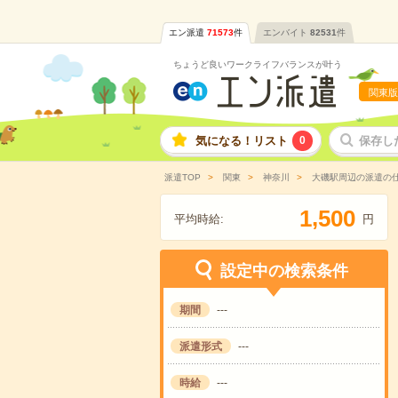
エン派遣
71573
件
エンバイト
82531
件
ちょうど良いワークライフバランスが叶う
関東版
気になる！リスト
0
保存し
派遣TOP
関東
神奈川
大磯駅周辺の派遣の
,
1
5
0
0
平均時給:
円
設定中の検索条件
期間
---
派遣形式
---
時給
---