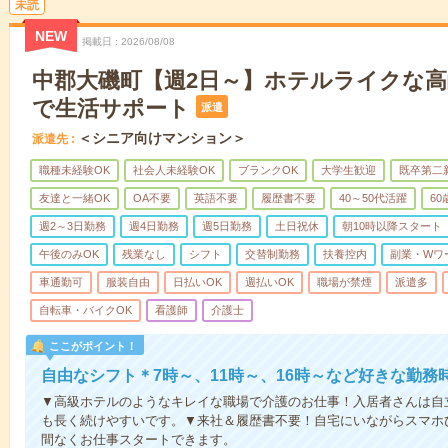
未読
NEW
掲載日
2026/08/08
中郡大磯町【週2日～】ホテルライクな
で生活サポート
派遣
＜シニア向けマンション＞
派遣先
職種未経験OK
社会人未経験OK
ブランクOK
大学生歓迎
既卒第二
友達と一緒OK
OA不要
英語不要
履歴書不要
40～50代活躍
6
週2～3日勤務
週4日勤務
週5日勤務
土日祝休
朝10時以降スタート
午後のみOK
残業なし
シフト
交替制勤務
扶養控内
副業・Wワ
車通勤可
服装自由
日払いOK
週払いOK
職場が禁煙
派遣多
自転車・バイクOK
看護師
介護士
ここがポイント！
自由なシフト＊7時～、11時～、16時～など好きな勤務
▼高級ホテルのようなキレイな職場で介護のお仕事！入居者さんは自
も長く続けやすいです。▼来社＆履歴書不要！自宅にいながらスマホ
間なくお仕事スタートできます。