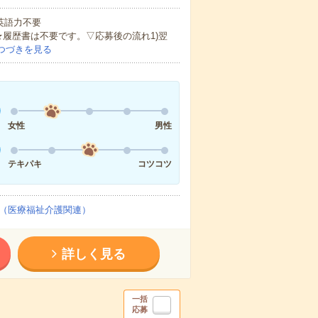
 英語力不要
★履歴書は不要です。▽応募後の流れ1)翌
つづきを見る
女性
男性
テキパキ
コツコツ
（医療福祉介護関連）
詳しく見る
一括
応募