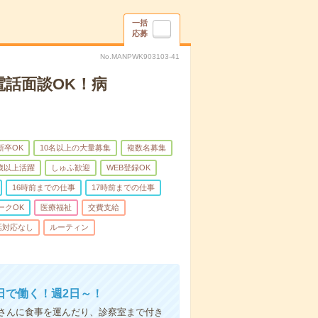
一括
応募
No.MANPWK903103-41
電話面談OK！病
新卒OK
10名以上の大量募集
複数名募集
0歳以上活躍
しゅふ歓迎
WEB登録OK
16時前までの仕事
17時前までの仕事
ークOK
医療福祉
交費支給
話対応なし
ルーティン
日で働く！週2日～！
さんに食事を運んだり、診察室まで付き