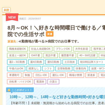
未読
NEW
掲載日
2026/08/07
8月～OK！＼好きな時間曜日で働ける／
院での生活サポ
派遣
≪勤務地が選べる≫病院でのお仕事です。
派遣先
職種未経験OK
社会人未経験OK
ブランクOK
大学生歓迎
既卒第二
友達と一緒OK
OA不要
英語不要
履歴書不要
40～50代活躍
6
週2～3日勤務
週4日勤務
週5日勤務
土日祝休
朝10時以降スタート
午後のみOK
残業なし
シフト
交替制勤務
扶養控内
副業・Wワ
車通勤可
制服
日払いOK
週払いOK
職場が禁煙
派遣多
電
自転車・バイクOK
看護師
介護士
ここがポイント！
10時～、12時～、14時～など好きな勤務時間×好きな曜
【年齢不問！】未経験・無資格から始められる病院でのお仕事。患者