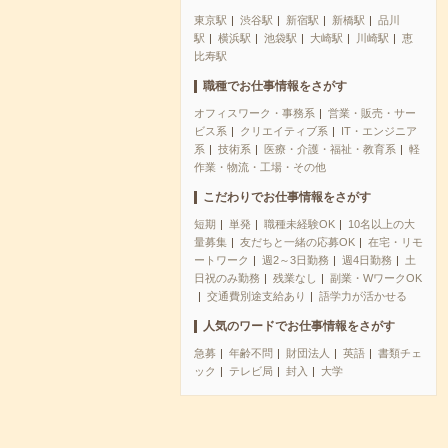
東京駅
渋谷駅
新宿駅
新橋駅
品川
駅
横浜駅
池袋駅
大崎駅
川崎駅
恵
比寿駅
職種でお仕事情報をさがす
オフィスワーク・事務系
営業・販売・サー
ビス系
クリエイティブ系
IT・エンジニア
系
技術系
医療・介護・福祉・教育系
軽
作業・物流・工場・その他
こだわりでお仕事情報をさがす
短期
単発
職種未経験OK
10名以上の大
量募集
友だちと一緒の応募OK
在宅・リモ
ートワーク
週2～3日勤務
週4日勤務
土
日祝のみ勤務
残業なし
副業・WワークOK
交通費別途支給あり
語学力が活かせる
人気のワードでお仕事情報をさがす
急募
年齢不問
財団法人
英語
書類チェ
ック
テレビ局
封入
大学