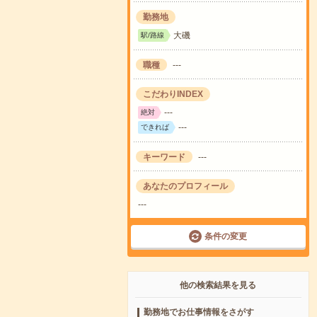
勤務地
大磯
駅/路線
職種
---
こだわりINDEX
---
絶対
---
できれば
キーワード
---
あなたのプロフィール
---
条件の変更
他の検索結果を見る
勤務地でお仕事情報をさがす