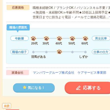
応募資格
職種未経験OK / ブランクOK / パソコンスキル不要 /
≪無資格・未経験OK≫年齢不問★10名以上採用予定
営業日までに担当より電話・メールでご連絡2)電話…
職場の雰囲気
年齢層
男女比率
20代
30代
40代
50代
60代
職場の様子
仕事の仕方
活気がある
しずか
マンパワーグループ株式会社 ケアサービス事業部 
派遣会社
応募する
気になる！
未読