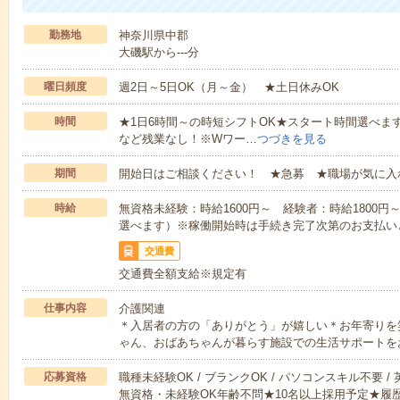
勤務地
神奈川県中郡
大磯駅から---分
曜日頻度
週2日～5日OK（月～金） ★土日休みOK
時間
★1日6時間～の時短シフトOK★スタート時間選べます！7:00～1
など残業なし！※Wワー…
つづきを見る
期間
開始日はご相談ください！ ★急募 ★職場が気に入
時給
無資格未経験：時給1600円～ 経験者：時給1800
選べます）※稼働開始時は手続き完了次第のお支払い
交通費
交通費全額支給※規定有
仕事内容
介護関連
＊入居者の方の「ありがとう」が嬉しい＊お年寄りを
ゃん、おばあちゃんが暮らす施設での生活サポートを
応募資格
職種未経験OK / ブランクOK / パソコンスキル不要 /
無資格・未経験OK年齢不問★10名以上採用予定★履