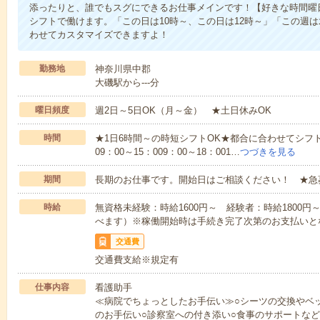
添ったりと、誰でもスグにできるお仕事メインです！【好きな時間曜日
シフトで働けます。「この日は10時～、この日は12時～」「この週
わせてカスタマイズできますよ！
勤務地
神奈川県中郡
大磯駅から---分
曜日頻度
週2日～5日OK（月～金） ★土日休みOK
時間
★1日6時間～の時短シフトOK★都合に合わせてシフト
09：00～15：009：00～18：001…
つづきを見る
期間
長期のお仕事です。開始日はご相談ください！ ★急
時給
無資格未経験：時給1600円～ 経験者：時給1800
べます）※稼働開始時は手続き完了次第のお支払いと
交通費
交通費支給※規定有
仕事内容
看護助手
≪病院でちょっとしたお手伝い≫○シーツの交換やベ
のお手伝い○診察室への付き添い○食事のサポートな