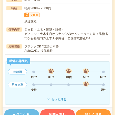
時給2000～2500円
時給
交通費
別途支給
ＣＡＤ（土木・建築・設備）
仕事内容
ゼネコン・土木支店から土木CADオペレーター対象：防衛省
市ケ谷基地内の土木工事内容：図面作成修正CA…
ブランクOK / 英語力不要
応募資格
AutoCADの操作経験
職場の雰囲気
年齢層
20代
30代
40代
50代
60代
男女比率
女性
男性
もっと見る
気になる!
応募へ進む
詳しく見る