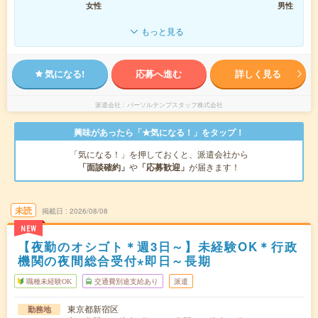
女性
男性
もっと見る
気になる!
応募へ進む
詳しく見る
派遣会社
パーソルテンプスタッフ株式会社
興味があったら「★気になる！」をタップ！
「気になる！」を押しておくと、派遣会社から
「面談確約」
や
「応募歓迎」
が届きます！
未読
掲載日
2026/08/08
NEW
【夜勤のオシゴト＊週3日～】未経験OK＊行政
機関の夜間総合受付⋆即日～長期
職種未経験OK
交通費別途支給あり
派遣
東京都新宿区
勤務地