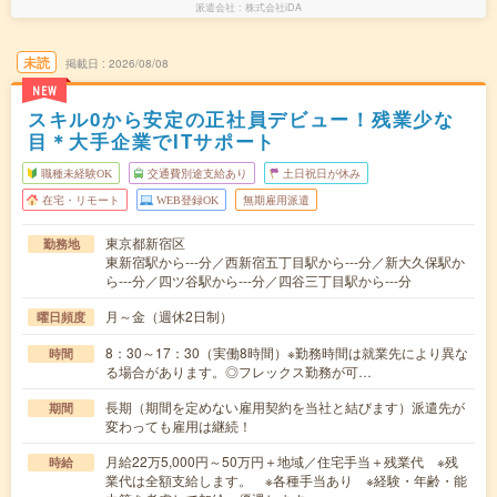
派遣会社
株式会社iDA
未読
掲載日
2026/08/08
NEW
スキル0から安定の正社員デビュー！残業少な
目＊大手企業でITサポート
職種未経験OK
交通費別途支給あり
土日祝日が休み
在宅・リモート
WEB登録OK
無期雇用派遣
東京都新宿区
勤務地
東新宿駅から---分／西新宿五丁目駅から---分／新大久保駅か
ら---分／四ツ谷駅から---分／四谷三丁目駅から---分
月～金（週休2日制）
曜日頻度
8：30～17：30（実働8時間）※勤務時間は就業先により異な
時間
る場合があります。◎フレックス勤務が可…
長期（期間を定めない雇用契約を当社と結びます）派遣先が
期間
変わっても雇用は継続！
月給22万5,000円～50万円＋地域／住宅手当＋残業代 ※残
時給
業代は全額支給します。 ※各種手当あり ※経験・年齢・能