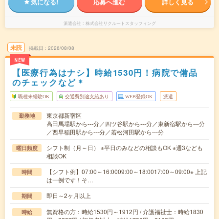
気になる!
応募へ進む
詳しく見る
派遣会社
株式会社リクルートスタッフィング
未読
掲載日
2026/08/08
NEW
【医療行為はナシ】時給1530円！病院で備品
のチェックなど＊
職種未経験OK
交通費別途支給あり
WEB登録OK
派遣
東京都新宿区
勤務地
高田馬場駅から---分／四ツ谷駅から---分／東新宿駅から---分
／西早稲田駅から---分／若松河田駅から---分
シフト制（月～日） ※平日のみなどの相談もOK ※週3なども
曜日頻度
相談OK
【シフト例】07:00～16:0009:00～18:0017:00～09:00※ 上記
時間
は一例です！そ…
即日～2ヶ月以上
期間
無資格の方：時給1530円～1912円 / 介護福祉士：時給1830
時給