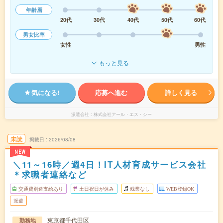
年齢層
20代
30代
40代
50代
60代
男女比率
女性
男性
もっと見る
気になる!
応募へ進む
詳しく見る
派遣会社
株式会社アール・エス・シー
未読
掲載日
2026/08/08
NEW
＼11～16時／週4日！IT人材育成サービス会社
＊求職者連絡など
交通費別途支給あり
土日祝日が休み
残業なし
WEB登録OK
派遣
東京都千代田区
勤務地