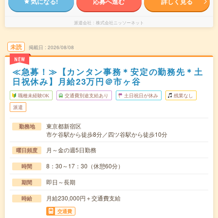
気になる!
応募へ進む
詳しく見る
派遣会社
株式会社ニッソーネット
未読
掲載日
2026/08/08
NEW
≪急募！≫【カンタン事務＊安定の勤務先＊土
日祝休み】月給23万円＠市ヶ谷
職種未経験OK
交通費別途支給あり
土日祝日が休み
残業なし
派遣
東京都新宿区
勤務地
市ケ谷駅から徒歩8分／四ツ谷駅から徒歩10分
月～金の週5日勤務
曜日頻度
8：30～17：30（休憩60分）
時間
即日～長期
期間
月給230,000円＋交通費支給
時給
交通費