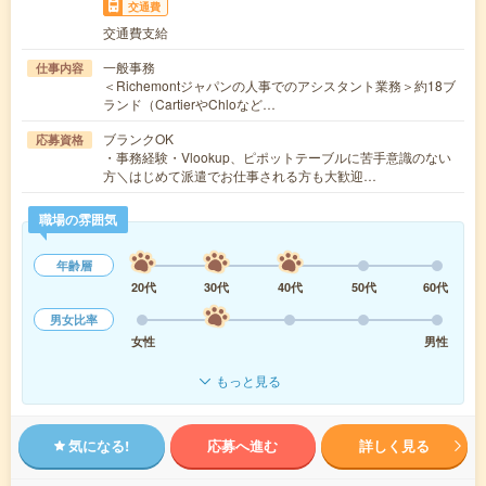
交通費
交通費支給
一般事務
仕事内容
＜Richemontジャパンの人事でのアシスタント業務＞約18ブ
ランド（CartierやChloなど…
ブランクOK
応募資格
・事務経験・Vlookup、ピポットテーブルに苦手意識のない
方＼はじめて派遣でお仕事される方も大歓迎…
職場の雰囲気
年齢層
20代
30代
40代
50代
60代
男女比率
女性
男性
もっと見る
気になる!
応募へ進む
詳しく見る