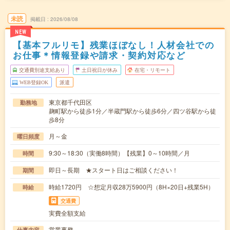
未読
掲載日
2026/08/08
NEW
【基本フルリモ】残業ほぼなし！人材会社での
お仕事＊情報登録や請求・契約対応など
交通費別途支給あり
土日祝日が休み
在宅・リモート
WEB登録OK
派遣
東京都千代田区
勤務地
麹町駅から徒歩1分／半蔵門駅から徒歩6分／四ツ谷駅から徒
歩8分
月～金
曜日頻度
9:30～18:30（実働8時間）【残業】0～10時間／月
時間
即日～長期 ★スタート日はご相談ください！
期間
時給1720円 ☆想定月収28万5900円（8H×20日+残業5H）
時給
交通費
実費全額支給
営業事務
仕事内容