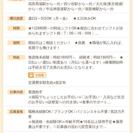
高田馬場駅から---分／四ツ谷駅から---分／大久保(東京都)駅
から---分／牛込神楽坂駅から---分／面影橋駅から---分
週2日～5日OK（月～金） ★土日休みOK
曜日頻度
★1日6時間～の時短シフトOK★都合に合わせてシフトが決
時間
められますシフト例：7：00～16：009：…
開始日はご相談ください！ ★急募 ★職場が気に入れば、
期間
長期でも働けます！
無資格未経験：時給1600円～ 経験者：時給1800円～ ★
時給
日払い／週払い制度あり（月払いも選べます）※稼働開始時
は手続き完了次第のお支払いとなります。
交通費
交通費全額支給※規定有
看護助手
仕事内容
≪病院でちょっとしたお手伝い≫〇お手洗い・入浴など生活
のお手伝い○診察室への付き添い○食事のサポート…
職種未経験OK / ブランクOK / パソコンスキル不要 / 英語力不
応募資格
要
≪無資格・未経験OK≫年齢不問★10名以上採用予定★履歴
書は不要です。▽応募後の流れ1)翌営業日まで…