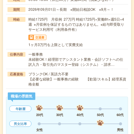
2026年09月01日～長期 ※開始日相談OK ※9月～！
期間
時給1725円 月収例 27万円 時給1725円×実働8h×週5日×4
時給
週 ※月収例を保証するものではありません。※給与即受取り
サービス利用可（利用条件有）
交通費
1ヶ月3万円を上限として実費支給
一般事務
仕事内容
未経験OK！経理部でアシスタント業務・会計ソフトへの仕
訳入力・取引先のマスター登録（システム）・請求…
ブランクOK / 英語力不要
応募資格
【必要な経験】一般事務の経験 【歓迎/スキル】経理系資
格全般
職場の雰囲気
年齢層
20代
30代
40代
50代
60代
男女比率
女性
男性