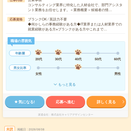
コンサルティング業界に特化した人材会社で、部門アシスタ
ント業務をお任せします。＜業務概要＞候補者の情…
ブランクOK / 英語力不要
応募資格
◆何かしらの事務経験がある方◆IT業界または人材業界での
就業経験がある方※ブランクがある方やこれまで…
職場の雰囲気
年齢層
20代
30代
40代
50代
60代
男女比率
女性
男性
もっと見る
気になる!
応募へ進む
詳しく見る
派遣会社
株式会社キャリアデザインセンター
未読
掲載日
2026/08/08