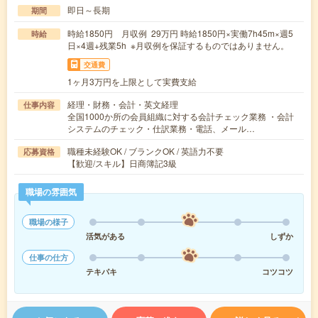
即日～長期
期間
時給1850円 月収例 29万円 時給1850円×実働7h45m×週5
時給
日×4週+残業5h ※月収例を保証するものではありません。
交通費
1ヶ月3万円を上限として実費支給
経理・財務・会計・英文経理
仕事内容
全国1000か所の会員組織に対する会計チェック業務 ・会計
システムのチェック・仕訳業務・電話、メール…
職種未経験OK / ブランクOK / 英語力不要
応募資格
【歓迎/スキル】日商簿記3級
職場の雰囲気
職場の様子
活気がある
しずか
仕事の仕方
テキパキ
コツコツ