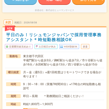
派遣会社
株式会社ヒューマンサービス
未読
掲載日
2026/08/08
NEW
平日のみ！リシュモンジャパンで採用管理事務
アシスタント＊時短勤務相談OK
交通費別途支給あり
土日祝日が休み
WEB登録OK
派遣
東京都千代田区
勤務地
半蔵門駅から徒歩3分／麹町駅から徒歩7分／市ケ谷駅から徒
歩16分／永田町駅から徒歩13分／四ツ谷駅から徒歩15分
月～金（週5日）※週1回程度はリモートワークできる場合が
曜日頻度
有ります！
9：30～18：00（実働7時間30分）※17時台の時短勤務も相
時間
談可
即日～長期 ＊勤務開始日ご相談ください！
期間
時給1,800円～1,900円
時給