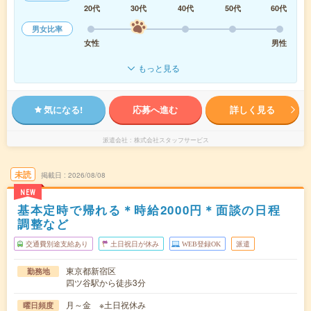
20代
30代
40代
50代
60代
男女比率
女性
男性
もっと見る
気になる!
応募へ進む
詳しく見る
派遣会社
株式会社スタッフサービス
未読
掲載日
2026/08/08
NEW
基本定時で帰れる＊時給2000円＊面談の日程
調整など
交通費別途支給あり
土日祝日が休み
WEB登録OK
派遣
東京都新宿区
勤務地
四ツ谷駅から徒歩3分
月～金 ※土日祝休み
曜日頻度