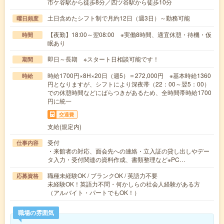
市ケ谷駅から徒歩8分／四ツ谷駅から徒歩10分
土日含めたシフト制で月約12日（週3日）～勤務可能
曜日頻度
【夜勤】18:00～翌08:00 ※実働8時間、適宜休憩・待機・仮
時間
眠あり
即日～長期 ※スタート日相談可能です！
期間
時給1700円×8H×20日（週5）＝272,000円 ※基本時給1360
時給
円となりますが、シフトにより深夜帯（22：00～翌5：00）
での休憩時間などにばらつきがあるため、全時間帯時給1700
円に統一
交通費
支給(規定内)
受付
仕事内容
・来館者の対応、面会先への連絡・立入証の貸し出しやデー
タ入力・受付関連の資料作成、書類整理など※PC…
職種未経験OK / ブランクOK / 英語力不要
応募資格
未経験OK！英語力不問・何かしらの社会人経験がある方
（アルバイト・パートでもOK！）
職場の雰囲気