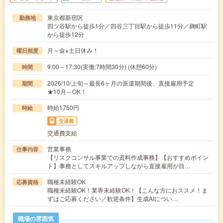
東京都新宿区
勤務地
四ツ谷駅から徒歩1分／四谷三丁目駅から徒歩11分／麹町駅
から徒歩12分
月～金※土日休み！
曜日頻度
9:00～17:30(実働:7時間30分) (休憩60分)
時間
2026/10/上旬～最長6ヶ月の派遣期間後、直接雇用予定
期間
★10月～OK！
時給1750円
時給
交通費
交通費支給
営業事務
仕事内容
【リスクコンサル事業での資料作成事務】【おすすめポイン
ト】事務としてスキルアップしながら直接雇用が目…
職種未経験OK
応募資格
職種未経験OK！業界未経験OK！【こんな方におススメ！ま
ずはご応募ください／歓迎条件】生成AIについ…
職場の雰囲気