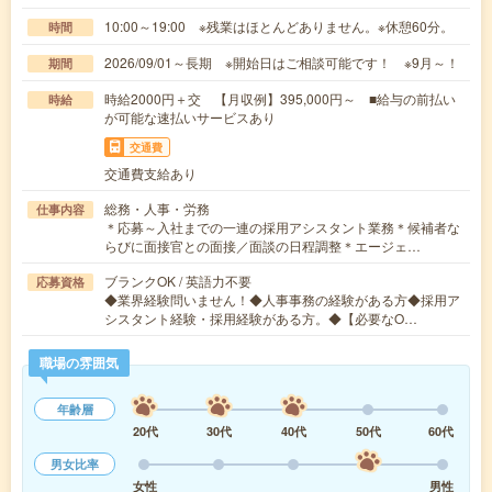
10:00～19:00 ※残業はほとんどありません。※休憩60分。
時間
2026/09/01～長期 ※開始日はご相談可能です！ ※9月～！
期間
時給2000円＋交 【月収例】395,000円～ ■給与の前払い
時給
が可能な速払いサービスあり
交通費
交通費支給あり
総務・人事・労務
仕事内容
＊応募～入社までの一連の採用アシスタント業務＊候補者な
らびに面接官との面接／面談の日程調整＊エージェ…
ブランクOK / 英語力不要
応募資格
◆業界経験問いません！◆人事事務の経験がある方◆採用ア
シスタント経験・採用経験がある方。◆【必要なO…
職場の雰囲気
年齢層
20代
30代
40代
50代
60代
男女比率
女性
男性