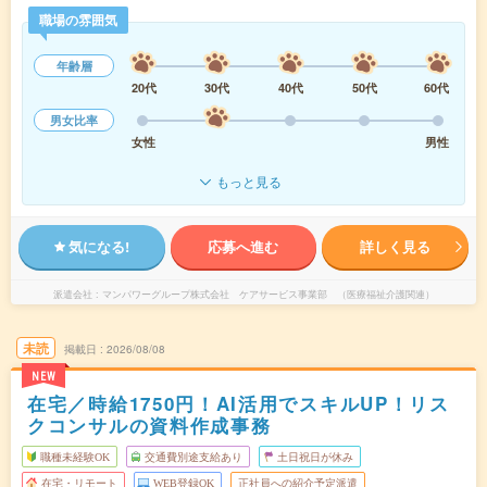
職場の雰囲気
年齢層
20代
30代
40代
50代
60代
男女比率
女性
男性
もっと見る
気になる!
応募へ進む
詳しく見る
派遣会社
マンパワーグループ株式会社 ケアサービス事業部 （医療福祉介護関連）
未読
掲載日
2026/08/08
NEW
在宅／時給1750円！AI活用でスキルUP！リス
クコンサルの資料作成事務
職種未経験OK
交通費別途支給あり
土日祝日が休み
在宅・リモート
WEB登録OK
正社員への紹介予定派遣