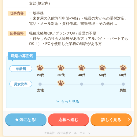
支給(規定内)
一般事務
仕事内容
・来客用の入館許可申請や発行・職員の方からの受付対応、
電話・メール対応・資料作成、書類整理・その他付…
職種未経験OK / ブランクOK / 英語力不要
応募資格
・何かしらの社会人経験がある方（アルバイト・パートでも
OK！）・PCを使用した業務の経験がある方
職場の雰囲気
年齢層
20代
30代
40代
50代
60代
男女比率
女性
男性
もっと見る
気になる!
応募へ進む
詳しく見る
派遣会社
株式会社アール・エス・シー