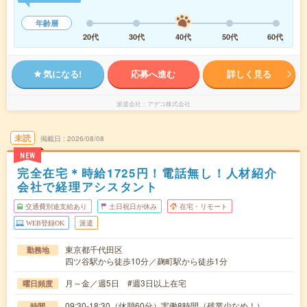
年齢層
20代
30代
40代
50代
60代
気になる!
応募へ進む
詳しく見る
派遣会社
アデコ株式会社
未読
掲載日
2026/08/08
NEW
完全在宅＊時給1725円！電話無し！人材紹介
会社で経理アシスタント
交通費別途支給あり
土日祝日が休み
在宅・リモート
WEB登録OK
派遣
東京都千代田区
勤務地
四ツ谷駅から徒歩10分／麹町駅から徒歩1分
月～金／週5日 #週3日以上在宅
曜日頻度
09:30-18:30（休憩60分）実働8時間（残業少なめ！）
時間