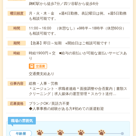
麹町駅から徒歩7分／四ツ谷駅から徒歩6分
月・火・木・金 ※週4日勤務。表記曜日は例。 ※週5日勤務
曜日頻度
も相談可能です。
11:00～16:00 （休憩なし）※9時半～18時半（休憩60分）
時間
も相談可能です。
【急募】即日～短期 ※開始日はご相談可能です！
期間
時給1900円＋交 ■給与の前払いが可能な速払いサービスあ
時給
り
交通費
交通費支給あり
総務・人事・労務
仕事内容
＊エージェント・求職者連絡＊面接調整や合否案内｜書類ス
クリーニング｜求人媒体の運営管理＊スカウト送付…
ブランクOK / 英語力不要
応募資格
◆人事事務の経験がある方#初めての派遣歓迎
職場の雰囲気
年齢層