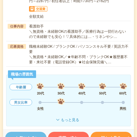
円～2287円 / 初任者以上：時給1730円～2162円
交通費
全額支給
看護助手
仕事内容
＼無資格・未経験OKの看護助手／医療行為は一切行わない
ので未経験でも安心！▽具体的には…・リネンやシ…
職種未経験OK / ブランクOK / パソコンスキル不要 / 英語力不
応募資格
要
＼無資格＊未経験OK／★年齢不問・ブランクOK★履歴書不
要・来社不要（電話登録OK）★社会保険完備＼…
職場の雰囲気
年齢層
20代
30代
40代
50代
60代
男女比率
女性
男性
もっと見る