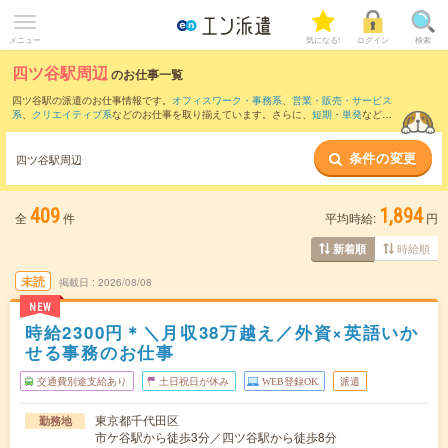
メニュー
気になる!
ログイン
検索
四ツ谷駅周辺
のお仕事一覧
四ツ谷駅の派遣のお仕事情報です。
オフィスワーク・事務系
、
営業・販売・サービス
系
、
クリエイティブ系
などのお仕事を取り揃えています。さらに、
短期
・
単発
などの
期間や、
職種未経験OK
などのこだわり条件で絞り込んでいただけます。
条件の変更
また、
新宿三丁目駅
・
六本木一丁目駅
・
溜池山王駅
・
六本木駅
・
虎ノ門駅
など近隣駅
四ツ谷駅周辺
のお仕事もご確認いただけます。
409
1,894
全
件
平均時給:
円
時給順
新着順
未読
掲載日
2026/08/08
NEW
時給2300円＊＼月収38万越え／外資×英語いか
せる事務のお仕事
交通費別途支給あり
土日祝日が休み
WEB登録OK
派遣
東京都千代田区
勤務地
市ケ谷駅から徒歩3分／四ツ谷駅から徒歩8分