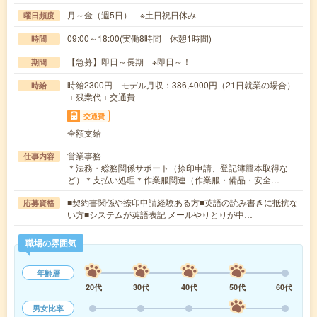
月～金（週5日） ※土日祝日休み
曜日頻度
09:00～18:00(実働8時間 休憩1時間)
時間
【急募】即日～長期 ※即日～！
期間
時給2300円 モデル月収：386,4000円（21日就業の場合）
時給
＋残業代＋交通費
交通費
全額支給
営業事務
仕事内容
＊法務・総務関係サポート（捺印申請、登記簿謄本取得な
ど）＊支払い処理＊作業服関連（作業服・備品・安全…
■契約書関係や捺印申請経験ある方■英語の読み書きに抵抗な
応募資格
い方■システムが英語表記 メールやりとりが中…
職場の雰囲気
年齢層
20代
30代
40代
50代
60代
男女比率