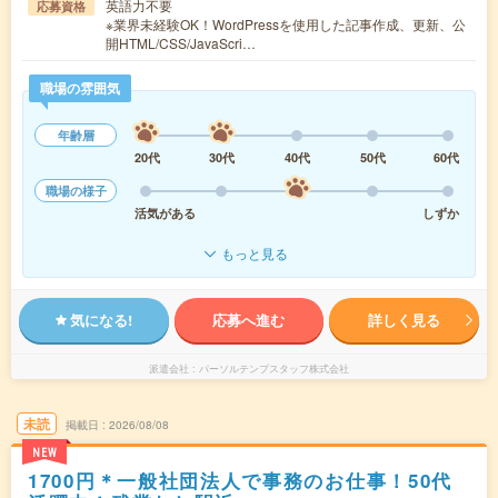
英語力不要
応募資格
※業界未経験OK！WordPressを使用した記事作成、更新、公
開HTML/CSS/JavaScri…
職場の雰囲気
年齢層
20代
30代
40代
50代
60代
職場の様子
活気がある
しずか
もっと見る
気になる!
応募へ進む
詳しく見る
派遣会社
パーソルテンプスタッフ株式会社
未読
掲載日
2026/08/08
NEW
1700円＊一般社団法人で事務のお仕事！50代