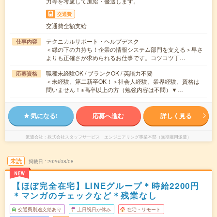
力等を考慮して加給・優遇します。
交通費
交通費全額支給
テクニカルサポート・ヘルプデスク
仕事内容
＜縁の下の力持ち！企業の情報システム部門を支える＞早さ
よりも正確さが求められるお仕事です。コツコツ丁…
職種未経験OK / ブランクOK / 英語力不要
応募資格
＜未経験、第二新卒OK！＞社会人経験、業界経験、資格は
問いません！※高卒以上の方（勉強内容は不問）▼…
気になる!
応募へ進む
詳しく見る
派遣会社
株式会社スタッフサービス エンジニアリング事業本部（無期雇用派遣）
未読
掲載日
2026/08/08
NEW
【ほぼ完全在宅】LINEグループ＊時給2200円
＊マンガのチェックなど＊残業なし
交通費別途支給あり
土日祝日が休み
在宅・リモート