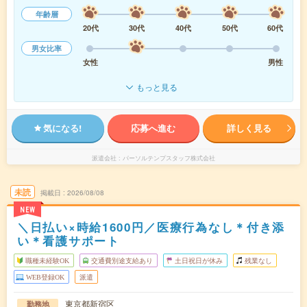
年齢層
20代
30代
40代
50代
60代
男女比率
女性
男性
もっと見る
気になる!
応募へ進む
詳しく見る
派遣会社
パーソルテンプスタッフ株式会社
未読
掲載日
2026/08/08
NEW
＼日払い×時給1600円／医療行為なし＊付き添
い＊看護サポート
職種未経験OK
交通費別途支給あり
土日祝日が休み
残業なし
WEB登録OK
派遣
東京都新宿区
勤務地