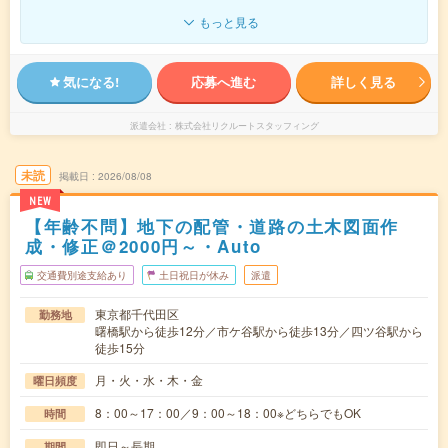
もっと見る
気になる!
応募へ進む
詳しく見る
派遣会社
株式会社リクルートスタッフィング
未読
掲載日
2026/08/08
NEW
【年齢不問】地下の配管・道路の土木図面作
成・修正＠2000円～・Auto
交通費別途支給あり
土日祝日が休み
派遣
東京都千代田区
勤務地
曙橋駅から徒歩12分／市ケ谷駅から徒歩13分／四ツ谷駅から
徒歩15分
月・火・水・木・金
曜日頻度
8：00～17：00／9：00～18：00※どちらでもOK
時間
即日～長期
期間