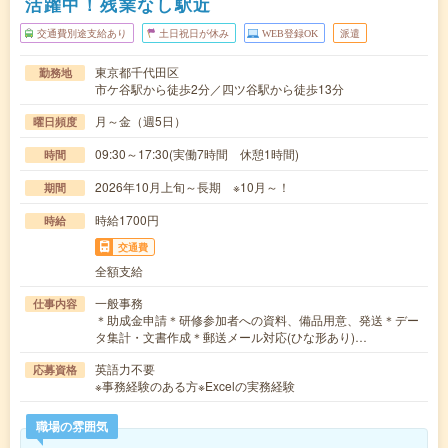
活躍中！残業なし駅近
交通費別途支給あり
土日祝日が休み
WEB登録OK
派遣
東京都千代田区
勤務地
市ケ谷駅から徒歩2分／四ツ谷駅から徒歩13分
月～金（週5日）
曜日頻度
09:30～17:30(実働7時間 休憩1時間)
時間
2026年10月上旬～長期 ※10月～！
期間
時給1700円
時給
交通費
全額支給
一般事務
仕事内容
＊助成金申請＊研修参加者への資料、備品用意、発送＊デー
タ集計・文書作成＊郵送メール対応(ひな形あり)…
英語力不要
応募資格
※事務経験のある方※Excelの実務経験
職場の雰囲気