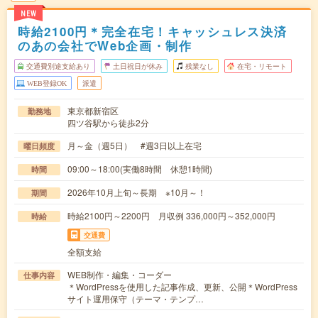
NEW
時給2100円＊完全在宅！キャッシュレス決済
のあの会社でWeb企画・制作
交通費別途支給あり
土日祝日が休み
残業なし
在宅・リモート
WEB登録OK
派遣
東京都新宿区
勤務地
四ツ谷駅から徒歩2分
月～金（週5日） #週3日以上在宅
曜日頻度
09:00～18:00(実働8時間 休憩1時間)
時間
2026年10月上旬～長期 ※10月～！
期間
時給2100円～2200円 月収例 336,000円～352,000円
時給
交通費
全額支給
WEB制作・編集・コーダー
仕事内容
＊WordPressを使用した記事作成、更新、公開＊WordPress
サイト運用保守（テーマ・テンプ…