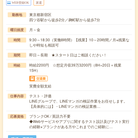
WEB登録OK
派遣
東京都新宿区
勤務地
四ツ谷駅から徒歩2分／麹町駅から徒歩7分
月～金
曜日頻度
9:30～18:30（実働8時間）【残業】10～20時間／月※残業な
時間
しや時短も相談可
即日～長期 ★スタート日はご相談ください！
期間
時給2200円 ☆想定月収39万3200円（8H×20日＋残業
時給
15H）
交通費
実費全額支給
テスト・評価
仕事内容
LINEグループで、LINEマンガの検証作業をお任せします。
【具体的には】・LINEマンガの検証業務…
ブランクOK / 英語力不要
応募資格
◆Webサービスやアプリに関するテスト設計及びテスト実行
の経験※ブランクがある方やこれまでのご経験に…