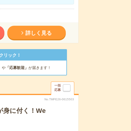
詳しく見る
クリック！
」
や
「応募歓迎」
が届きます！
一括
応募
No.TMPE26-0615503
が身に付く！We