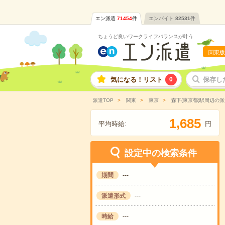
エン派遣
71454
件
エンバイト
82531
件
ちょうど良いワークライフバランスが叶う
関東版
気になる！リスト
0
保存し
派遣TOP
関東
東京
森下(東京都)駅周辺の
,
1
6
8
5
平均時給:
円
設定中の検索条件
期間
---
派遣形式
---
時給
---