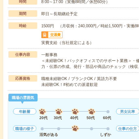
時間
8:00～17:00（実働8時間／休憩60分）
期間
即日～長期継続予定
時給
1500円 （月収例：240,000円／時給1,500円・実
交通費
実費支給（当社規定による）
仕事内容
一般事務
＜未経験OK！バックオフィスでのサポート業務＞・
力・伝票の作成、発行・部品や商品のチェック（検収
応募資格
職種未経験OK / ブランクOK / 英語力不要
未経験OK！#初めての派遣歓迎
職場の雰囲気
年齢層
男女比率
20代
30代
40代
50代
60代
職場の様子
仕事の仕方
活気がある
しずか