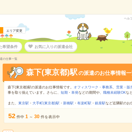
ヘル
エリア変更
た希望条件
お気に入りの派遣会社
派遣の仕事一覧
森下(東京都)駅
の派遣のお仕事情報一
森下(東京都)駅の派遣のお仕事情報です。
オフィスワーク・事務系
、
営業・販
事を取り揃えています。さらに、
短期
・
単発
などの期間や、
職種未経験OK
な
また、
東京駅
・
大手町(東京都)駅
・
新橋駅
・
有楽町駅
・
銀座駅
など近隣駅のお
52
1
30
件中
～
件を表示中