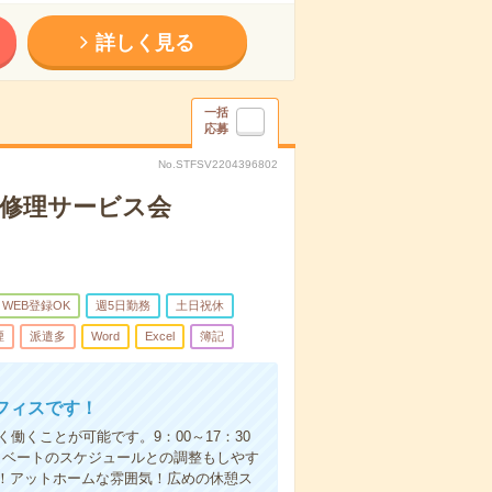
詳しく見る
一括
応募
No.STFSV2204396802
計修理サービス会
WEB登録OK
週5日勤務
土日祝休
煙
派遣多
Word
Excel
簿記
フィスです！
働くことが可能です。9：00～17：30
イベートのスケジュールとの調整もしやす
！アットホームな雰囲気！広めの休憩ス