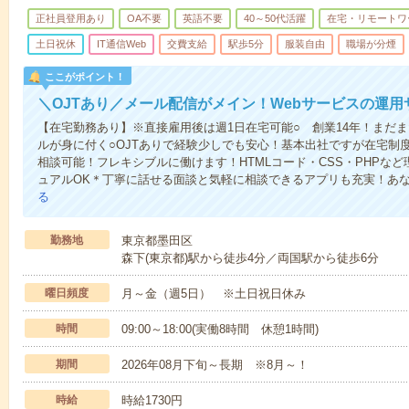
正社員登用あり
OA不要
英語不要
40～50代活躍
在宅・リモートワ
土日祝休
IT通信Web
交費支給
駅歩5分
服装自由
職場が分煙
ここがポイント！
＼OJTあり／メール配信がメイン！Webサービスの運用
【在宅勤務あり】※直接雇用後は週1日在宅可能○ 創業14年！まだま
ルが身に付く○OJTありで経験少しでも安心！基本出社ですが在宅制
相談可能！フレキシブルに働けます！HTMLコード・CSS・PHPな
ュアルOK＊丁寧に話せる面談と気軽に相談できるアプリも充実！あ
る
勤務地
東京都墨田区
森下(東京都)駅から徒歩4分／両国駅から徒歩6分
曜日頻度
月～金（週5日） ※土日祝日休み
時間
09:00～18:00(実働8時間 休憩1時間)
期間
2026年08月下旬～長期 ※8月～！
時給
時給1730円