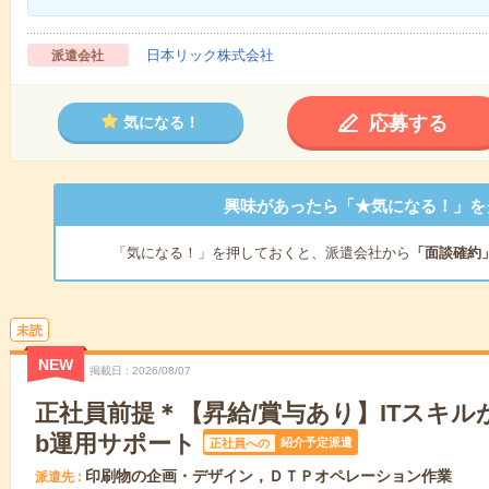
日本リック株式会社
派遣会社
応募する
気になる！
興味があったら「★気になる！」を
「気になる！」を押しておくと、派遣会社から
「面談確約
未読
NEW
掲載日
2026/08/07
正社員前提＊【昇給/賞与あり】ITスキル
b運用サポート
紹介予定派遣
正社員への
印刷物の企画・デザイン，ＤＴＰオペレーション作業
派遣先