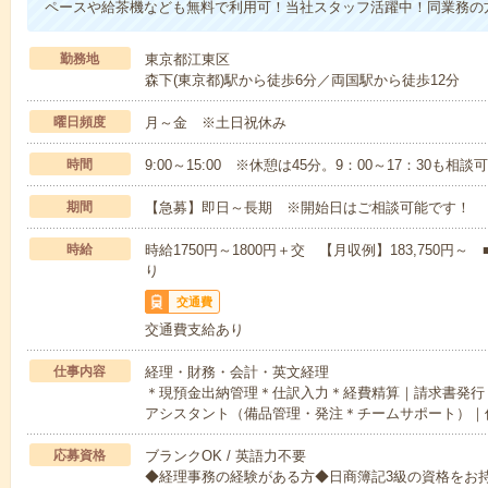
ペースや給茶機なども無料で利用可！当社スタッフ活躍中！同業務の
勤務地
東京都江東区
森下(東京都)駅から徒歩6分／両国駅から徒歩12分
曜日頻度
月～金 ※土日祝休み
時間
9:00～15:00 ※休憩は45分。9：00～17：30も相
期間
【急募】即日～長期 ※開始日はご相談可能です！
時給
時給1750円～1800円＋交 【月収例】183,750
り
交通費
交通費支給あり
仕事内容
経理・財務・会計・英文経理
＊現預金出納管理＊仕訳入力＊経費精算｜請求書発行
アシスタント（備品管理・発注＊チームサポート）｜
応募資格
ブランクOK / 英語力不要
◆経理事務の経験がある方◆日商簿記3級の資格をお持