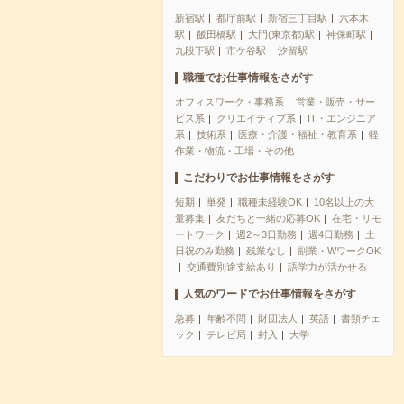
新宿駅
都庁前駅
新宿三丁目駅
六本木
駅
飯田橋駅
大門(東京都)駅
神保町駅
九段下駅
市ケ谷駅
汐留駅
職種でお仕事情報をさがす
オフィスワーク・事務系
営業・販売・サー
ビス系
クリエイティブ系
IT・エンジニア
系
技術系
医療・介護・福祉・教育系
軽
作業・物流・工場・その他
こだわりでお仕事情報をさがす
短期
単発
職種未経験OK
10名以上の大
量募集
友だちと一緒の応募OK
在宅・リモ
ートワーク
週2～3日勤務
週4日勤務
土
日祝のみ勤務
残業なし
副業・WワークOK
交通費別途支給あり
語学力が活かせる
人気のワードでお仕事情報をさがす
急募
年齢不問
財団法人
英語
書類チェ
ック
テレビ局
封入
大学