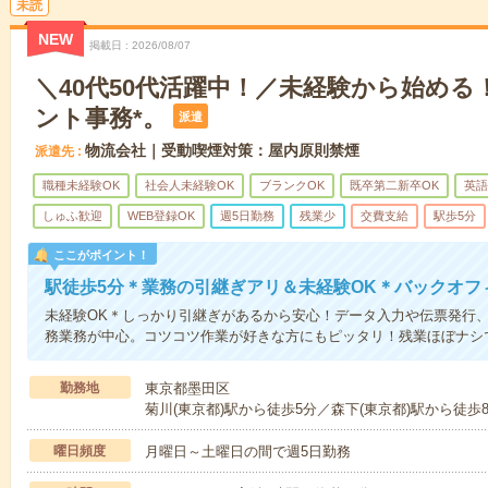
未読
NEW
掲載日
2026/08/07
＼40代50代活躍中！／未経験から始める
ント事務*。
派遣
物流会社｜受動喫煙対策：屋内原則禁煙
派遣先
職種未経験OK
社会人未経験OK
ブランクOK
既卒第二新卒OK
英語
しゅふ歓迎
WEB登録OK
週5日勤務
残業少
交費支給
駅歩5分
ここがポイント！
駅徒歩5分＊業務の引継ぎアリ＆未経験OK＊バックオフ
未経験OK＊しっかり引継ぎがあるから安心！データ入力や伝票発行
務業務が中心。コツコツ作業が好きな方にもピッタリ！残業ほぼナシで
勤務地
東京都墨田区
菊川(東京都)駅から徒歩5分／森下(東京都)駅から徒歩
曜日頻度
月曜日～土曜日の間で週5日勤務