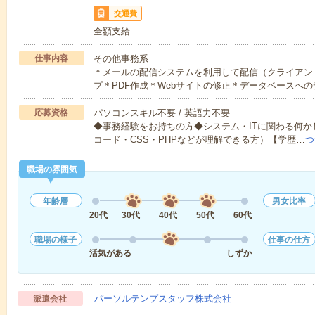
交通費
全額支給
仕事内容
その他事務系
＊メールの配信システムを利用して配信（クライアン
プ＊PDF作成＊Webサイトの修正＊データベースへの
応募資格
パソコンスキル不要 / 英語力不要
◆事務経験をお持ちの方◆システム・ITに関わる何か
コード・CSS・PHPなどが理解できる方）【学歴…
つ
職場の雰囲気
年齢層
男女比率
20代
30代
40代
50代
60代
職場の様子
仕事の仕方
活気がある
しずか
パーソルテンプスタッフ株式会社
派遣会社