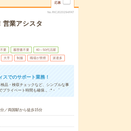
応募
No.RICJ020294FAT
！営業アシスタ
不要
履歴書不要
40～50代活躍
大手
制服
職場が禁煙
派遣多
ィスでのサポート業務！
、検品・検収チェックなど、シンプルな事
プライベート時間も確保.。:*・゜
8分／両国駅から徒歩15分