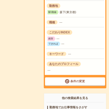
勤務地
森下(東京都)
駅/路線
職種
---
こだわりINDEX
---
絶対
---
できれば
キーワード
---
あなたのプロフィール
---
条件の変更
他の検索結果を見る
勤務地でお仕事情報をさがす