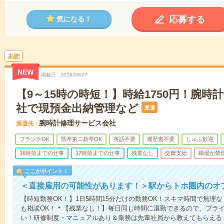
応募する
気になる！
未読
NEW
掲載日
2026/08/07
【9～15時の時短！】時給1750円！腕時
社で現預金出納管理など
派遣
腕時計修理サービス会社
派遣先
ブランクOK
既卒第二新卒OK
英語不要
履歴書不要
しゅふ歓迎
16時前までの仕事
17時前までの仕事
残業なし
交費支給
職場が禁
ここがポイント！
＜直接雇用の可能性があります！＞駅からトホ圏内のオ
【時短勤務OK！】1日5時間15分だけの勤務OK！スキマ時間で無理なく
も相談OK！＊【残業なし！】毎日同じ時間に退勤できるので、プラ
い！研修制度・マニュアルあり＆業務は先輩社員から教えてもらえる