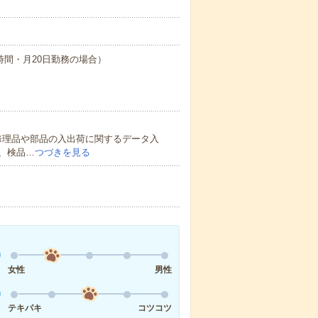
働8時間・月20日勤務の場合）
修理品や部品の入出荷に関するデータ入
、検品…
つづきを見る
女性
男性
テキパキ
コツコツ