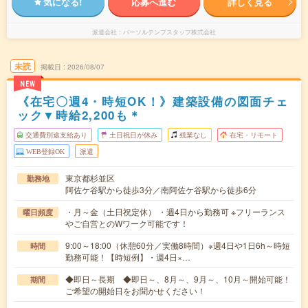
気になる!
応募へ進む
詳しく見る
派遣会社
パーソルテンプスタッフ株式会社
未読
掲載日
2026/08/07
NEW
《在宅〇週4・時短OK！》建築設備の図面チェ
ック▼時給2,200も＊
交通費別途支給あり
土日祝日が休み
残業なし
在宅・リモート
WEB登録OK
派遣
東京都杉並区
勤務地
阿佐ケ谷駅から徒歩3分／南阿佐ケ谷駅から徒歩6分
・月～金（土日祝定休） ・週4日から勤務可 ※フリーランス
曜日頻度
やご自営とのWワーク可能です！
9:00～18:00（休憩60分／実働8時間）※週4日や1日6h～時短
時間
勤務可能！【時短例】・週4日×…
◆即日～長期 ◆即日～、8月～、9月～、10月～開始可能！
期間
ご希望の開始日をお聞かせください！