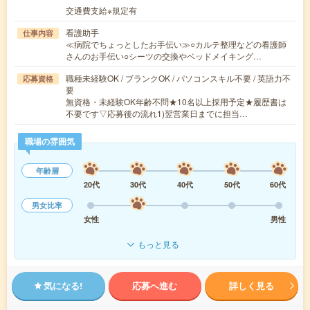
交通費支給※規定有
看護助手
仕事内容
≪病院でちょっとしたお手伝い≫○カルテ整理などの看護師
さんのお手伝い○シーツの交換やベッドメイキング…
職種未経験OK / ブランクOK / パソコンスキル不要 / 英語力不
応募資格
要
無資格・未経験OK年齢不問★10名以上採用予定★履歴書は
不要です▽応募後の流れ1)翌営業日までに担当…
職場の雰囲気
年齢層
20代
30代
40代
50代
60代
男女比率
女性
男性
もっと見る
気になる!
応募へ進む
詳しく見る