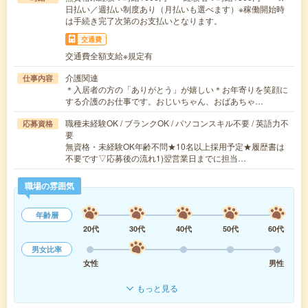
日払い／週払い制度あり（月払いも選べます）※稼働開始時
は手続き完了次第のお支払いとなります。
交通費
交通費全額支給※規定有
介護関連
仕事内容
＊入居者の方の「ありがとう」が嬉しい＊お年寄りを笑顔に
する介護のお仕事です。おじいちゃん、おばあちゃ…
職種未経験OK / ブランクOK / パソコンスキル不要 / 英語力不
応募資格
要
無資格・未経験OK年齢不問★10名以上採用予定★履歴書は
不要です▽応募後の流れ1)翌営業日までに担当…
職場の雰囲気
年齢層
20代
30代
40代
50代
60代
男女比率
女性
男性
もっと見る