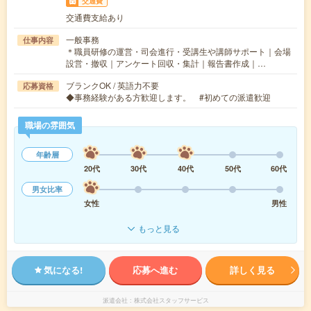
交通費
交通費支給あり
一般事務
仕事内容
＊職員研修の運営・司会進行・受講生や講師サポート｜会場
設営・撤収｜アンケート回収・集計｜報告書作成｜…
ブランクOK / 英語力不要
応募資格
◆事務経験がある方歓迎します。 #初めての派遣歓迎
職場の雰囲気
年齢層
20代
30代
40代
50代
60代
男女比率
女性
男性
もっと見る
気になる!
応募へ進む
詳しく見る
派遣会社
株式会社スタッフサービス