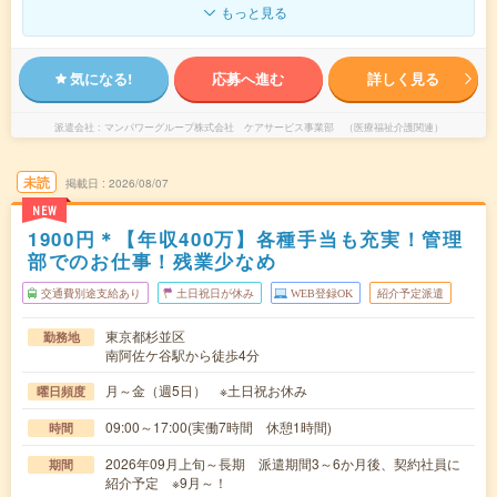
もっと見る
気になる!
応募へ進む
詳しく見る
派遣会社
マンパワーグループ株式会社 ケアサービス事業部 （医療福祉介護関連）
未読
掲載日
2026/08/07
NEW
1900円＊【年収400万】各種手当も充実！管理
部でのお仕事！残業少なめ
交通費別途支給あり
土日祝日が休み
WEB登録OK
紹介予定派遣
東京都杉並区
勤務地
南阿佐ケ谷駅から徒歩4分
月～金（週5日） ※土日祝お休み
曜日頻度
09:00～17:00(実働7時間 休憩1時間)
時間
2026年09月上旬～長期 派遣期間3～6か月後、契約社員に
期間
紹介予定 ※9月～！