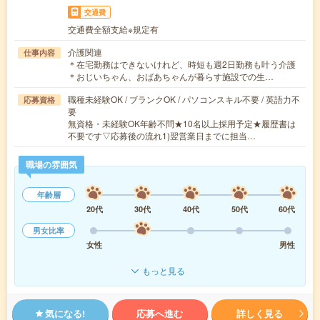
交通費
交通費全額支給※規定有
介護関連
仕事内容
＊在宅勤務はできないけれど、時短も週2日勤務も叶う介護
＊おじいちゃん、おばあちゃんが暮らす施設での生…
職種未経験OK / ブランクOK / パソコンスキル不要 / 英語力不
応募資格
要
無資格・未経験OK年齢不問★10名以上採用予定★履歴書は
不要です▽応募後の流れ1)翌営業日までに担当…
職場の雰囲気
年齢層
20代
30代
40代
50代
60代
男女比率
女性
男性
もっと見る
気になる!
応募へ進む
詳しく見る