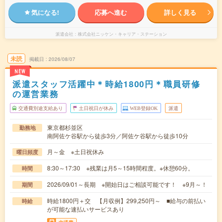
気になる!
応募へ進む
詳しく見る
派遣会社
株式会社ニッケン・キャリア・ステーション
未読
掲載日
2026/08/07
NEW
派遣スタッフ活躍中＊時給1800円＊職員研修
の運営業務
交通費別途支給あり
土日祝日が休み
WEB登録OK
派遣
東京都杉並区
勤務地
南阿佐ケ谷駅から徒歩3分／阿佐ケ谷駅から徒歩10分
月～金 ※土日祝休み
曜日頻度
8:30～17:30 ※残業は月5～15時間程度。※休憩60分。
時間
2026/09/01～長期 ※開始日はご相談可能です！ ※9月～！
期間
時給1800円＋交 【月収例】299,250円～ ■給与の前払い
時給
が可能な速払いサービスあり