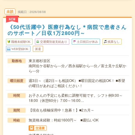
未読
掲載日
2026/08/08
NEW
《50代活躍中》医療行為なし＊病院で患者さん
のサポート／日収1万2800円～
職種未経験OK
交通費別途支給あり
土日祝日が休み
残業なし
WEB登録OK
派遣
東京都杉並区
勤務地
南阿佐ケ谷駅から---分／西永福駅から---分／富士見ケ丘駅か
ら---分
週3日～（週2日～も相談OK） ■曜日固定の相談OK！ ■希望
曜日頻度
の曜日があればご相談ください！
お子さんの予定にも柔軟に調整可能です。シフト例9:00～
時間
18:00（休憩60分）7:00～16:00…
【現在も積極採用中！急募！】■2カ月～
期間
無資格未経験：時給1600円～ ■週払いOK
時給
交通費