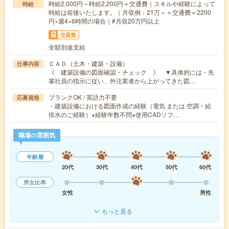
時給2,000円～時給2,200円＋交通費｜スキルや経験によって
時給
時給は前後いたします。｜月収例：21万～＋交通費＝2200
円×週4×6時間の場合｜#月収20万円以上
交通費
全額別途支給
ＣＡＤ（土木・建築・設備）
仕事内容
《 建築設備の図面確認・チェック 》 ▼具体的には・先
輩社員の指示に従い、外注業者から上がってきた図…
ブランクOK / 英語力不要
応募資格
・建築設備における図面作成の経験（電気 または 空調・給
排水のご経験）※経験年数不問※使用CADソフ…
職場の雰囲気
年齢層
20代
30代
40代
50代
60代
男女比率
女性
男性
もっと見る