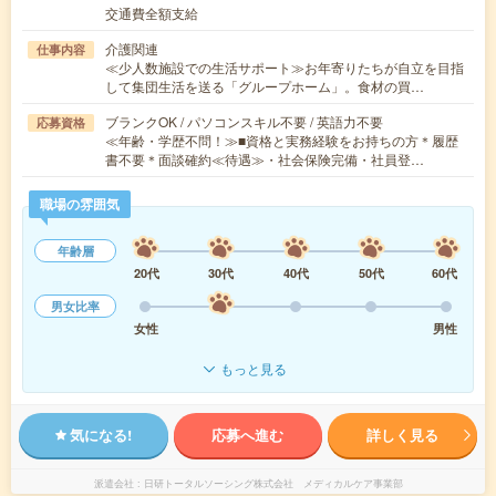
交通費全額支給
介護関連
仕事内容
≪少人数施設での生活サポート≫お年寄りたちが自立を目指
して集団生活を送る「グループホーム」。食材の買…
ブランクOK / パソコンスキル不要 / 英語力不要
応募資格
≪年齢・学歴不問！≫■資格と実務経験をお持ちの方＊履歴
書不要＊面談確約≪待遇≫・社会保険完備・社員登…
職場の雰囲気
年齢層
20代
30代
40代
50代
60代
男女比率
女性
男性
もっと見る
気になる!
応募へ進む
詳しく見る
派遣会社
日研トータルソーシング株式会社 メディカルケア事業部