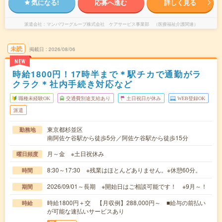
気になる!
応募へ進む
詳しく見る
派遣会社
マンパワーグループ株式会社 ケアサービス事業部 （医療福祉介護関連）
未読
掲載日
2026/08/06
NEW
時給1800円！17時半まで＊駅チカで通勤がラ
クラク＊社内手続き対応など
職種未経験OK
交通費別途支給あり
土日祝日が休み
WEB登録OK
派遣
東京都杉並区
勤務地
南阿佐ケ谷駅から徒歩5分／阿佐ケ谷駅から徒歩15分
月～金 ※土日祝休み
曜日頻度
8:30～17:30 ※残業はほとんどありません。※休憩60分。
時間
2026/09/01～長期 ※開始日はご相談可能です！ ※9月～！
期間
時給1800円＋交 【月収例】288,000円～ ■給与の前払い
時給
が可能な速払いサービスあり