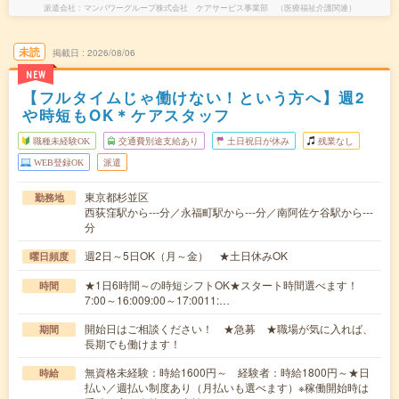
派遣会社
マンパワーグループ株式会社 ケアサービス事業部 （医療福祉介護関連）
未読
掲載日
2026/08/06
NEW
【フルタイムじゃ働けない！という方へ】週2
や時短もOK＊ケアスタッフ
職種未経験OK
交通費別途支給あり
土日祝日が休み
残業なし
WEB登録OK
派遣
東京都杉並区
勤務地
西荻窪駅から---分／永福町駅から---分／南阿佐ケ谷駅から---
分
週2日～5日OK（月～金） ★土日休みOK
曜日頻度
★1日6時間～の時短シフトOK★スタート時間選べます！
時間
7:00～16:009:00～17:0011:…
開始日はご相談ください！ ★急募 ★職場が気に入れば、
期間
長期でも働けます！
無資格未経験：時給1600円～ 経験者：時給1800円～★日
時給
払い／週払い制度あり（月払いも選べます）※稼働開始時は