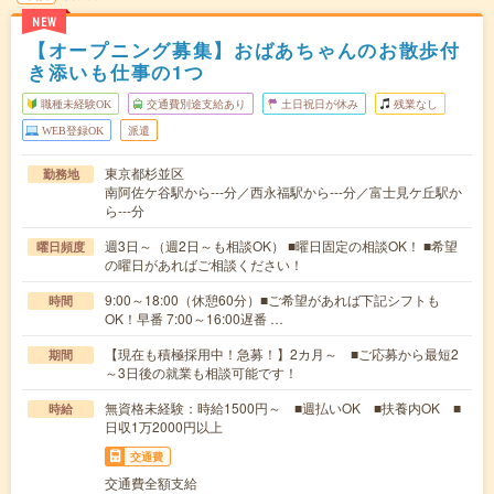
NEW
【オープニング募集】おばあちゃんのお散歩付
き添いも仕事の1つ
職種未経験OK
交通費別途支給あり
土日祝日が休み
残業なし
WEB登録OK
派遣
東京都杉並区
勤務地
南阿佐ケ谷駅から---分／西永福駅から---分／富士見ケ丘駅か
ら---分
週3日～（週2日～も相談OK） ■曜日固定の相談OK！ ■希望
曜日頻度
の曜日があればご相談ください！
9:00～18:00（休憩60分）■ご希望があれば下記シフトも
時間
OK！早番 7:00～16:00遅番 …
【現在も積極採用中！急募！】2カ月～ ■ご応募から最短2
期間
～3日後の就業も相談可能です！
無資格未経験：時給1500円～ ■週払いOK ■扶養内OK ■
時給
日収1万2000円以上
交通費
交通費全額支給