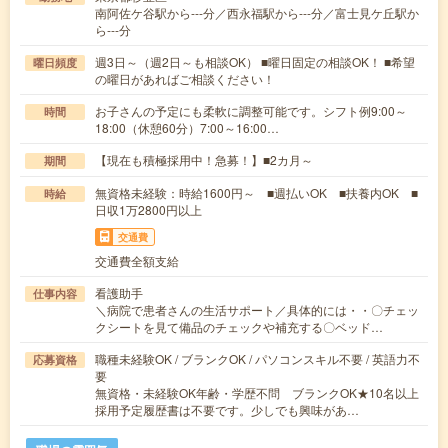
南阿佐ケ谷駅から---分／西永福駅から---分／富士見ケ丘駅か
ら---分
週3日～（週2日～も相談OK） ■曜日固定の相談OK！ ■希望
曜日頻度
の曜日があればご相談ください！
お子さんの予定にも柔軟に調整可能です。シフト例9:00～
時間
18:00（休憩60分）7:00～16:00…
【現在も積極採用中！急募！】■2カ月～
期間
無資格未経験：時給1600円～ ■週払いOK ■扶養内OK ■
時給
日収1万2800円以上
交通費
交通費全額支給
看護助手
仕事内容
＼病院で患者さんの生活サポート／具体的には・・〇チェッ
クシートを見て備品のチェックや補充する〇ベッド…
職種未経験OK / ブランクOK / パソコンスキル不要 / 英語力不
応募資格
要
無資格・未経験OK年齢・学歴不問 ブランクOK★10名以上
採用予定履歴書は不要です。少しでも興味があ…