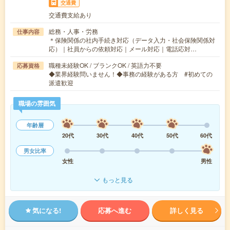
交通費
交通費支給あり
総務・人事・労務
仕事内容
＊保険関係の社内手続き対応（データ入力・社会保険関係対
応）｜社員からの依頼対応｜メール対応｜電話応対…
職種未経験OK / ブランクOK / 英語力不要
応募資格
◆業界経験問いません！◆事務の経験がある方 #初めての
派遣歓迎
職場の雰囲気
年齢層
20代
30代
40代
50代
60代
男女比率
女性
男性
もっと見る
気になる!
応募へ進む
詳しく見る