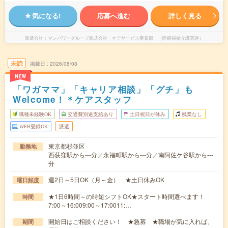
気になる!
応募へ進む
詳しく見る
派遣会社
マンパワーグループ株式会社 ケアサービス事業部 （医療福祉介護関連）
未読
掲載日
2026/08/08
NEW
「ワガママ」「キャリア相談」「グチ」も
Welcome！＊ケアスタッフ
職種未経験OK
交通費別途支給あり
土日祝日が休み
残業なし
WEB登録OK
派遣
東京都杉並区
勤務地
西荻窪駅から---分／永福町駅から---分／南阿佐ケ谷駅から---
分
週2日～5日OK（月～金） ★土日休みOK
曜日頻度
★1日6時間～の時短シフトOK★スタート時間選べます！
時間
7:00～16:009:00～17:0011:…
開始日はご相談ください！ ★急募 ★職場が気に入れば、
期間