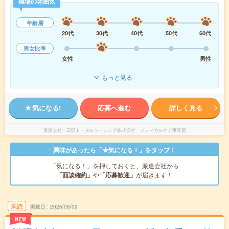
職場の雰囲気
年齢層
20代
30代
40代
50代
60代
男女比率
女性
男性
もっと見る
気になる!
応募へ進む
詳しく見る
派遣会社
日研トータルソーシング株式会社 メディカルケア事業部
興味があったら「★気になる！」をタップ！
「気になる！」を押しておくと、派遣会社から
「面談確約」
や
「応募歓迎」
が届きます！
未読
掲載日
2026/08/09
NEW