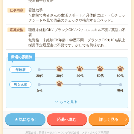
交通費全額支給
看護助手
仕事内容
＼病院で患者さんの生活サポート／具体的には・・〇チェッ
クシートを見て備品のチェックや補充する〇ベッド…
職種未経験OK / ブランクOK / パソコンスキル不要 / 英語力不
応募資格
要
無資格・未経験OK年齢・学歴不問 ブランクOK★10名以上
採用予定履歴書は不要です。少しでも興味があ…
職場の雰囲気
年齢層
20代
30代
40代
50代
60代
男女比率
女性
男性
もっと見る
気になる!
応募へ進む
詳しく見る
派遣会社
日研トータルソーシング株式会社 メディカルケア事業部