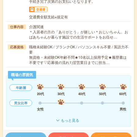
手続き完了次第のお支払いとなります。
交通費
交通費全額支給※規定有
介護関連
仕事内容
＊入居者の方の「ありがとう」が嬉しい＊おじいちゃん、お
ばあちゃんが暮らす施設での生活サポートをお任せ…
職種未経験OK / ブランクOK / パソコンスキル不要 / 英語力不
応募資格
要
無資格・未経験OK年齢不問★10名以上採用予定★履歴書は
不要です▽応募後の流れ1)翌営業日までに担当…
職場の雰囲気
年齢層
20代
30代
40代
50代
60代
男女比率
女性
男性
もっと見る