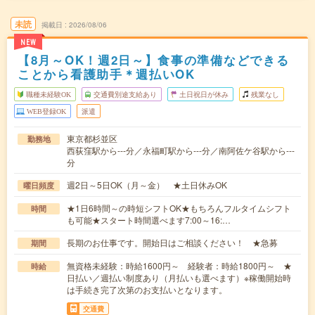
未読
掲載日
2026/08/06
NEW
【8月～OK！週2日～】食事の準備などできる
ことから看護助手＊週払いOK
職種未経験OK
交通費別途支給あり
土日祝日が休み
残業なし
WEB登録OK
派遣
東京都杉並区
勤務地
西荻窪駅から---分／永福町駅から---分／南阿佐ケ谷駅から---
分
週2日～5日OK（月～金） ★土日休みOK
曜日頻度
★1日6時間～の時短シフトOK★もちろんフルタイムシフト
時間
も可能★スタート時間選べます7:00～16:…
長期のお仕事です。開始日はご相談ください！ ★急募
期間
無資格未経験：時給1600円～ 経験者：時給1800円～ ★
時給
日払い／週払い制度あり（月払いも選べます）※稼働開始時
は手続き完了次第のお支払いとなります。
交通費