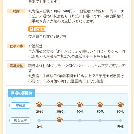
長期でも働けます！
無資格未経験：時給1600円～ 経験者：時給1800円～ ★
時給
日払い／週払い制度あり（月払いも選べます）※稼働開始時
は手続き完了次第のお支払いとなります。
交通費
交通費全額支給※規定有
介護関連
仕事内容
＊入居者の方の「ありがとう」が嬉しい＊おじいちゃん、お
ばあちゃんが暮らす施設での生活サポートをお任せ…
職種未経験OK / ブランクOK / パソコンスキル不要 / 英語力不
応募資格
要
無資格・未経験OK年齢不問★10名以上採用予定★履歴書は
不要です▽応募後の流れ1)翌営業日までに担当…
職場の雰囲気
年齢層
20代
30代
40代
50代
60代
男女比率
女性
男性