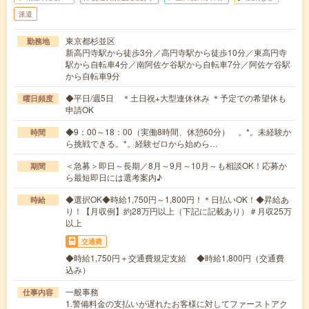
派遣
東京都杉並区
勤務地
新高円寺駅から徒歩3分／高円寺駅から徒歩10分／東高円寺
駅から自転車4分／南阿佐ケ谷駅から自転車7分／阿佐ケ谷駅
から自転車9分
◆平日/週5日 ＊土日祝+大型連休休み ＊予定での希望休も
曜日頻度
申請OK
◆9：00～18：00（実働8時間、休憩60分） 。*。未経験か
時間
ら挑戦できる。*。経験ゼロから始めら…
＜急募＞即日～長期／8月～9月～10月～も相談OK！応募か
期間
ら最短即日には選考案内♪
◆選択OK◆時給1,750円～1,800円！＊日払いOK！◆昇給あ
時給
り！【月収例】約28万円以上（下記に記載あり）＃月収25万
以上
交通費
◆時給1,750円＋交通費規定支給 ◆時給1,800円（交通費
込み）
一般事務
仕事内容
1.警備料金の支払いが遅れたお客様に対してファーストアク