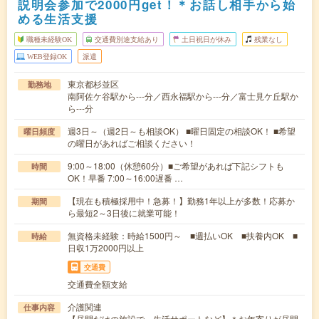
説明会参加で2000円get！＊お話し相手から始
める生活支援
職種未経験OK
交通費別途支給あり
土日祝日が休み
残業なし
WEB登録OK
派遣
東京都杉並区
勤務地
南阿佐ケ谷駅から---分／西永福駅から---分／富士見ケ丘駅か
ら---分
週3日～（週2日～も相談OK） ■曜日固定の相談OK！ ■希望
曜日頻度
の曜日があればご相談ください！
9:00～18:00（休憩60分）■ご希望があれば下記シフトも
時間
OK！早番 7:00～16:00遅番 …
【現在も積極採用中！急募！】勤務1年以上が多数！応募か
期間
ら最短2～3日後に就業可能！
無資格未経験：時給1500円～ ■週払いOK ■扶養内OK ■
時給
日収1万2000円以上
交通費
交通費全額支給
介護関連
仕事内容
【昼間だけの施設で、生活サポートなど】＊お年寄りが昼間