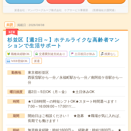
派遣会社
マンパワーグループ株式会社 ケアサービス事業部 （医療福祉介護関連）
未読
掲載日
2026/08/08
NEW
杉並区【週2日～】ホテルライクな高齢者マン
ションで生活サポート
職種未経験OK
交通費別途支給あり
土日祝日が休み
残業なし
WEB登録OK
派遣
東京都杉並区
勤務地
西荻窪駅から---分／永福町駅から---分／南阿佐ケ谷駅から---
分
週2日～5日OK（月～金） ★土日休みOK
曜日頻度
★1日6時間～の時短シフトOK★スタート時間選べます！
時間
7:00～16:009:00～17:0011:…
開始日はご相談ください！ ★急募 ★職場が気に入れば、
期間
長期でも働けます！
無資格未経験：時給1600円～ 経験者：時給1800円～ ★
時給