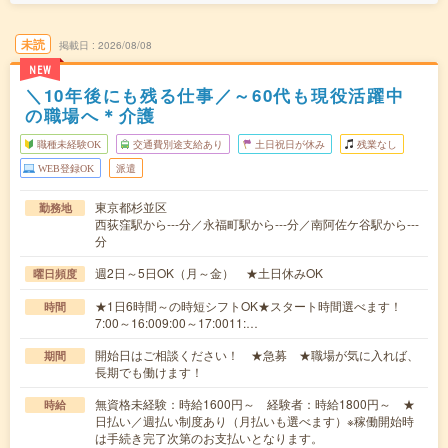
未読
掲載日
2026/08/08
NEW
＼10年後にも残る仕事／～60代も現役活躍中
の職場へ＊介護
職種未経験OK
交通費別途支給あり
土日祝日が休み
残業なし
WEB登録OK
派遣
東京都杉並区
勤務地
西荻窪駅から---分／永福町駅から---分／南阿佐ケ谷駅から---
分
週2日～5日OK（月～金） ★土日休みOK
曜日頻度
★1日6時間～の時短シフトOK★スタート時間選べます！
時間
7:00～16:009:00～17:0011:…
開始日はご相談ください！ ★急募 ★職場が気に入れば、
期間
長期でも働けます！
無資格未経験：時給1600円～ 経験者：時給1800円～ ★
時給
日払い／週払い制度あり（月払いも選べます）※稼働開始時
は手続き完了次第のお支払いとなります。