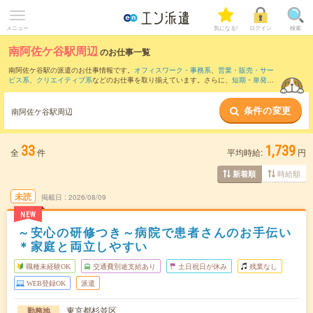
メニュー
気になる!
ログイン
検索
南阿佐ケ谷駅周辺
のお仕事一覧
南阿佐ケ谷駅の派遣のお仕事情報です。
オフィスワーク・事務系
、
営業・販売・サー
ビス系
、
クリエイティブ系
などのお仕事を取り揃えています。さらに、
短期
・
単発
な
どの期間や、
職種未経験OK
などのこだわり条件で絞り込んでいただけます。
条件の変更
また、
中野(東京都)駅
・
荻窪駅
・
練馬駅
・
高円寺駅
・
新中野駅
など近隣駅のお仕事もご
南阿佐ケ谷駅周辺
確認いただけます。
33
1,739
全
件
平均時給:
円
時給順
新着順
未読
掲載日
2026/08/09
NEW
～安心の研修つき～病院で患者さんのお手伝い
＊家庭と両立しやすい
職種未経験OK
交通費別途支給あり
土日祝日が休み
残業なし
WEB登録OK
派遣
東京都杉並区
勤務地