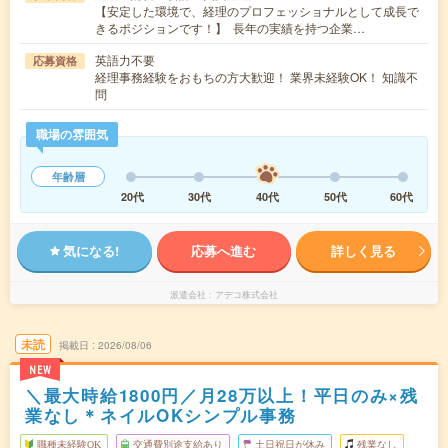
【安定した環境で、経理のプロフェッショナルとして成長で
きるポジションです！】 長年の実績を持つ企業…
英語力不要
応募資格
経理事務経験をおもちの方大歓迎！ 業界未経験OK！ 知識不
問
職場の雰囲気
年齢層
20代
30代
40代
50代
60代
気になる!
応募へ進む
詳しく見る
派遣会社
アデコ株式会社
未読
掲載日
2026/08/06
NEW
＼最大時給1800円／月28万以上！平日のみ×残
業なし＊ネイルOKシンプル事務
職種未経験OK
交通費別途支給あり
土日祝日が休み
残業なし