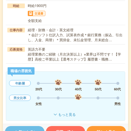
時給1900円
時給
交通費
全額支給
経理・財務・会計・英文経理
仕事内容
＊会計ソフト仕訳入力、試算表作成＊銀行業務（振込、引出
し、入金、両替）＊買掛金、未払金管理、月末総合…
英語力不要
応募資格
経理業務のご経験（月次決算以上）※業界は不問です！【学
歴】高校ご卒業以上【選考ステップ】履歴書・職務…
職場の雰囲気
年齢層
20代
30代
40代
50代
60代
男女比率
女性
男性
もっと見る