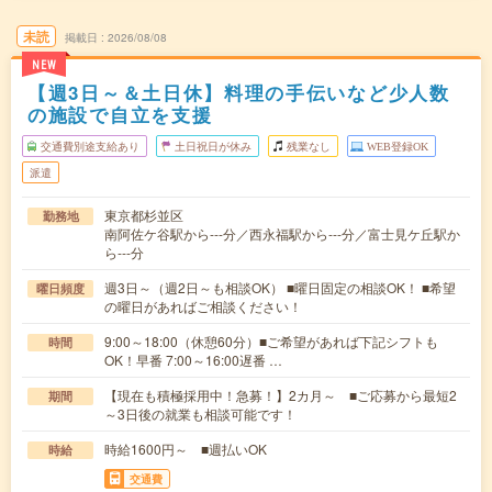
未読
掲載日
2026/08/08
NEW
【週3日～＆土日休】料理の手伝いなど少人数
の施設で自立を支援
交通費別途支給あり
土日祝日が休み
残業なし
WEB登録OK
派遣
東京都杉並区
勤務地
南阿佐ケ谷駅から---分／西永福駅から---分／富士見ケ丘駅か
ら---分
週3日～（週2日～も相談OK） ■曜日固定の相談OK！ ■希望
曜日頻度
の曜日があればご相談ください！
9:00～18:00（休憩60分）■ご希望があれば下記シフトも
時間
OK！早番 7:00～16:00遅番 …
【現在も積極採用中！急募！】2カ月～ ■ご応募から最短2
期間
～3日後の就業も相談可能です！
時給1600円～ ■週払いOK
時給
交通費