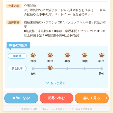
介護関連
仕事内容
≪介護施設での生活サポート≫▽具体的なお仕事は…・食事
の配膳や食事中の見守り・トイレやお風呂のサポー…
職種未経験OK / ブランクOK / パソコンスキル不要 / 英語力不
応募資格
要
■無資格・未経験OK！■年齢・学歴不問！ブランクOK!■10名
以上採用予定！■履歴書不要■社会保険完…
職場の雰囲気
年齢層
20代
30代
40代
50代
60代
男女比率
女性
男性
もっと見る
気になる!
応募へ進む
詳しく見る
派遣会社
日研トータルソーシング株式会社 メディカルケア事業部