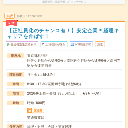
派遣会社
株式会社スタッフサービス
未読
掲載日
2026/08/06
NEW
【正社員化のチャンス有！】安定企業＊経理キ
ャリアを伸ばす！
交通費別途支給あり
土日祝日が休み
WEB登録OK
派遣
東京都杉並区
勤務地
阿佐ケ谷駅から徒歩3分／南阿佐ケ谷駅から徒歩6分／高円寺
駅から徒歩18分
月～金※土日休み！
曜日頻度
8:30～17:30(実働:8時間) (休憩60分)
時間
2026/9/上旬～長期（3カ月以上） ★9月～OK！
期間
時給1800円
時給
交通費
交通費支給
経理・財務・会計・英文経理
仕事内容