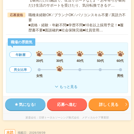
だけ生活のサポートを受けたり、気分転換できるデ…
職種未経験OK / ブランクOK / パソコンスキル不要 / 英語力不
応募資格
要
■資格・経験・年齢不問■学歴不問■10名以上採用予定！■履
歴書不要■面談確約■社会保険完備■社員登用…
職場の雰囲気
年齢層
20代
30代
40代
50代
60代
男女比率
女性
男性
もっと見る
気になる!
応募へ進む
詳しく見る
派遣会社
日研トータルソーシング株式会社 メディカルケア事業部
未読
掲載日
2026/08/09