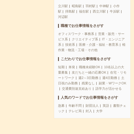
立川駅
昭島駅
羽村駅
中神駅
小作
駅
拝島駅
福生駅
西立川駅
牛浜駅
河辺駅
職種でお仕事情報をさがす
オフィスワーク・事務系
営業・販売・サー
ビス系
クリエイティブ系
IT・エンジニア
系
技術系
医療・介護・福祉・教育系
軽
作業・物流・工場・その他
こだわりでお仕事情報をさがす
短期
単発
職種未経験OK
10名以上の大
量募集
友だちと一緒の応募OK
在宅・リモ
ートワーク
週2～3日勤務
週4日勤務
土
日祝のみ勤務
残業なし
副業・WワークOK
交通費別途支給あり
語学力が活かせる
人気のワードでお仕事情報をさがす
急募
年齢不問
財団法人
英語
書類チェ
ック
テレビ局
封入
大学