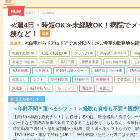
未読
NEW
掲載日
2026/08/07
≪週4日・時短OK≫未経験OK！病院で
務など！
派遣
≪自宅からドアtoドアで30分以内！≫ご希望の勤務地を紹
派遣先
職種未経験OK
社会人未経験OK
ブランクOK
既卒第二新卒OK
10
友達と一緒OK
OA不要
英語不要
履歴書不要
40～50代活躍
し
週5日勤務
土日祝休
朝10時以降スタート
16時前までの仕事
17時
残業なし
シフト
交替制勤務
扶養控内
医療福祉
交費支給
派遣多
電話対応なし
ルーティン
看護師
介護士
ここがポイント！
＜年齢不問＊選べるシフト！＞経験も資格も不要＊医療
【資格や経験は必要ナシ！】お任せするのは、医療器具の洗浄やシー
ポートなど普段の家事の延長でできることばかり！もちろん、医療行
時短勤務で週4日・最短5時間から勤務可能！選べるシフトなので、
【WEB登録・電話で登録もOK！】来社登録いただいた方には全員に、