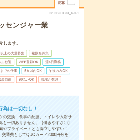
応募
No.NSGTC33_KJT-1
メッセンジャー業
介します。
名以上の大量募集
複数名募集
ゅふ歓迎
WEB登録OK
週4日勤務
前までの仕事
5ｈ以内OK
午後のみOK
服装自由
週払いOK
職場が禁煙
行為は一切なし！
ツの交換、食事の配膳、トイレや入浴サ
為も一切ありません。【働きやすさ〇】
家庭やプライベートとも両立しやすい！
交通費としてQUOカード2000円分を