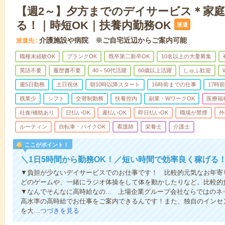
【週2～】夕方までのデイサービス＊家
る！｜時短OK｜扶養内勤務OK
派遣
介護施設や病院 ※ご自宅近辺からご案内可能
派遣先
職種未経験OK
ブランクOK
既卒第二新卒OK
10名以上の大量募集
英語不要
履歴書不要
40～50代活躍
60歳以上活躍
しゅふ歓迎
週5日勤務
土日祝休
朝10時以降スタート
16時前までの仕事
17時
残業少
シフト
交替制勤務
扶養控内
副業・WワークOK
医療福
社食/補助あり
日払いOK
週払いOK
即日払いOK
職場が禁煙
外
ルーティン
自転車・バイクOK
看護師
栄養士
介護士
ここがポイント！
＼1日5時間から勤務OK！／短い時間で効率良く稼げる
▼負担が少ないデイサービスでのお仕事です！ 比較的元気なお年寄
どのゲームや、一緒にラジオ体操をして体を動かしたりなど。比較的
▼なんでそんなに高時給なの... 上場企業グループ会社ならではの
高水準の高時給でお仕事をご案内できるんです！また、独自のインセ
を大…
つづきを見る