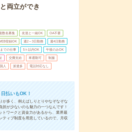
庭と両立ができ
複数名募集
友達と一緒OK
OA不要
WEB登録OK
週2～3日勤務
週4日勤務
前までの仕事
5ｈ以内OK
午後のみOK
祉
交費支給
車通勤可
制服
国人
派遣多
電話対応なし
！日払いもOK！
りが多く、例えばしりとりやなぞなぞな
負担が少ないのも魅力の一つなんです！
ネットワークと資金力があるから、業界最
ンティブ制度を用意しているので、月収