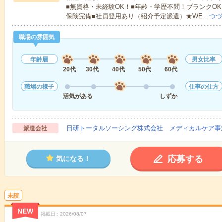
■無資格・未経験OK！■年齢・学歴不問！ブランクOK
保険完備■社員登用あり（紹介予定派遣）★WE…
つづ
職場の雰囲気
年齢層
男女比率
20代
30代
40代
50代
60代
職場の様子
仕事の仕方
活気がある
しずか
日研トータルソーシング株式会社 メディカルケア事
派遣会社
応募する
気になる！
未読
NEW
掲載日
2026/08/07