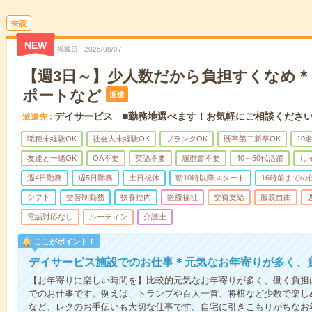
未読
NEW
掲載日
2026/08/07
【週3日～】少人数だから負担すくなめ
ポートなど
派遣
デイサービス ■勤務地選べます！お気軽にご相談くださ
派遣先
職種未経験OK
社会人未経験OK
ブランクOK
既卒第二新卒OK
10
友達と一緒OK
OA不要
英語不要
履歴書不要
40～50代活躍
し
週4日勤務
週5日勤務
土日祝休
朝10時以降スタート
16時前までの
シフト
交替制勤務
扶養控内
医療福祉
交費支給
服装自由
電話対応なし
ルーティン
介護士
ここがポイント！
デイサービス施設でのお仕事＊元気なお年寄りが多く、
【お年寄りに楽しい時間を】比較的元気なお年寄りが多く、働く負担
でのお仕事です。例えば、トランプや百人一首、将棋など少数で楽し
など、レクのお手伝いも大切な仕事です。自宅に引きこもりがちなお