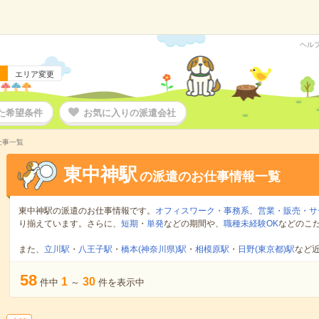
ヘル
エリア変更
た希望条件
お気に入りの派遣会社
仕事一覧
東中神駅
の派遣のお仕事情報一覧
東中神駅の派遣のお仕事情報です。
オフィスワーク・事務系
、
営業・販売・サ
り揃えています。さらに、
短期
・
単発
などの期間や、
職種未経験OK
などのこ
また、
立川駅
・
八王子駅
・
橋本(神奈川県)駅
・
相模原駅
・
日野(東京都)駅
など
58
1
30
件中
～
件を表示中