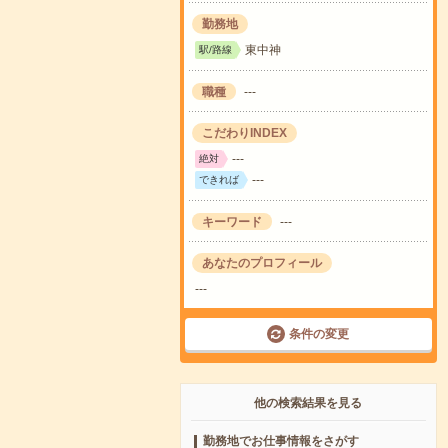
勤務地
東中神
駅/路線
職種
---
こだわりINDEX
---
絶対
---
できれば
キーワード
---
あなたのプロフィール
---
条件の変更
他の検索結果を見る
勤務地でお仕事情報をさがす