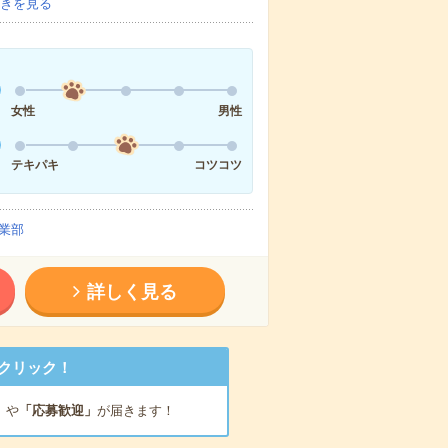
きを見る
女性
男性
テキパキ
コツコツ
業部
詳しく見る
クリック！
」
や
「応募歓迎」
が届きます！