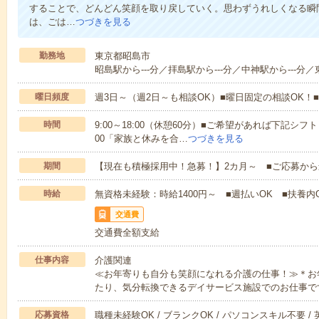
することで、どんどん笑顔を取り戻していく。思わずうれしくなる瞬
は、ごは…
つづきを見る
勤務地
東京都昭島市
昭島駅から---分／拝島駅から---分／中神駅から---分／
曜日頻度
週3日～（週2日～も相談OK）■曜日固定の相談OK
時間
9:00～18:00（休憩60分）■ご希望があれば下記シフトもOK
00「家族と休みを合…
つづきを見る
期間
【現在も積極採用中！急募！】2カ月～ ■ご応募から
時給
無資格未経験：時給1400円～ ■週払いOK ■扶養内O
交通費
交通費全額支給
仕事内容
介護関連
≪お年寄りも自分も笑顔になれる介護の仕事！≫＊お
たり、気分転換できるデイサービス施設でのお仕事で
応募資格
職種未経験OK / ブランクOK / パソコンスキル不要 /