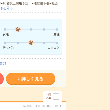
!■10名以上採用予定！■履歴書不要■社会
きを見る
女性
男性
テキパキ
コツコツ
業部
詳しく見る
一括
応募
No.CRSTF東京_93・DSS【本社】