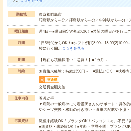
プ…
つづきを見る
勤務地
東京都昭島市
昭島駅から---分／拝島駅から---分／中神駅から---分／
曜日頻度
週4日～■曜日固定の相談OK！■希望の曜日があれば
時間
1日5時間からOK！■シフト例(1)8:00～13:00(2)10:00～
校に行く間…
つづきを見る
期間
【現在も積極採用中！急募！】■2カ月～
時給
無資格未経験：時給1350円～ ■週払いOK ■扶養内
交通費
交通費全額支給
仕事内容
看護助手
▼病院の一般病棟にて看護師さんのサポート！具体的
やシーツ交換・移動の付き添い・食事の配膳や下膳・
応募資格
職種未経験OK / ブランクOK / パソコンスキル不要 /
■無資格・未経験OK！■年齢・学歴不問！ブランクOK