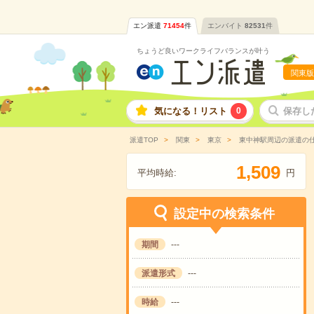
エン派遣
71454
件
エンバイト
82531
件
ちょうど良いワークライフバランスが叶う
関東版
気になる！リスト
0
保存し
派遣TOP
関東
東京
東中神駅周辺の派遣の
,
1
5
0
9
平均時給:
円
設定中の検索条件
期間
---
派遣形式
---
時給
---