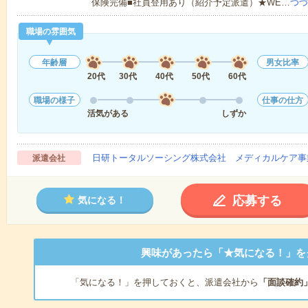
保険完備■社員登用あり（紹介予定派遣）★WE…
つづ
職場の雰囲気
年齢層
男女比率
20代
30代
40代
50代
60代
職場の様子
仕事の仕方
活気がある
しずか
日研トータルソーシング株式会社 メディカルケア事
派遣会社
応募する
気になる！
興味があったら「★気になる！」を
「気になる！」を押しておくと、派遣会社から
「面談確約