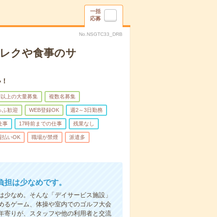
一括
応募
No.NSGTC33_DRB
＊レクや食事のサ
い！
名以上の大量募集
複数名募集
ゅふ歓迎
WEB登録OK
週2～3日勤務
仕事
17時前までの仕事
残業なし
週払いOK
職場が禁煙
派遣多
負担は少なめです。
は少なめ。そんな「デイサービス施設」
めるゲーム、体操や室内でのゴルフ大会
年寄りが、スタッフや他の利用者と交流