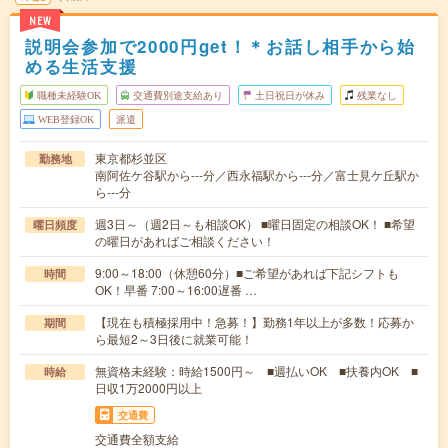
NEW
説明会参加で2000円get！＊お話し相手から始
める生活支援
職種未経験OK
交通費別途支給あり
土日祝日が休み
残業なし
WEB登録OK
派遣
東京都杉並区
勤務地
南阿佐ケ谷駅から---分／西永福駅から---分／富士見ケ丘駅か
ら---分
週3日～（週2日～も相談OK） ■曜日固定の相談OK！ ■希望
曜日頻度
の曜日があればご相談ください！
9:00～18:00（休憩60分）■ご希望があれば下記シフトも
時間
OK！早番 7:00～16:00遅番 …
【現在も積極採用中！急募！】勤務1年以上が多数！応募か
期間
ら最短2～3日後に就業可能！
無資格未経験：時給1500円～ ■週払いOK ■扶養内OK ■
時給
日収1万2000円以上
交通費
交通費全額支給