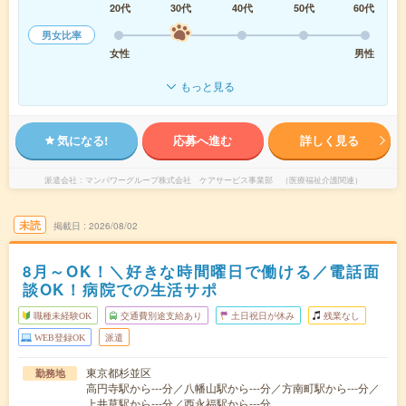
20代
30代
40代
50代
60代
男女比率
女性
男性
もっと見る
気になる!
応募へ進む
詳しく見る
派遣会社
マンパワーグループ株式会社 ケアサービス事業部 （医療福祉介護関連）
未読
掲載日
2026/08/02
8月～OK！＼好きな時間曜日で働ける／電話面
談OK！病院での生活サポ
職種未経験OK
交通費別途支給あり
土日祝日が休み
残業なし
WEB登録OK
派遣
東京都杉並区
勤務地
高円寺駅から---分／八幡山駅から---分／方南町駅から---分／
上井草駅から---分／西永福駅から---分