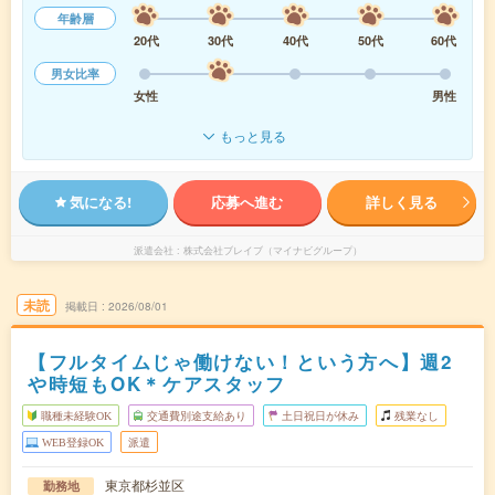
年齢層
20代
30代
40代
50代
60代
男女比率
女性
男性
もっと見る
気になる!
応募へ進む
詳しく見る
派遣会社
株式会社ブレイブ（マイナビグループ）
未読
掲載日
2026/08/01
【フルタイムじゃ働けない！という方へ】週2
や時短もOK＊ケアスタッフ
職種未経験OK
交通費別途支給あり
土日祝日が休み
残業なし
WEB登録OK
派遣
東京都杉並区
勤務地