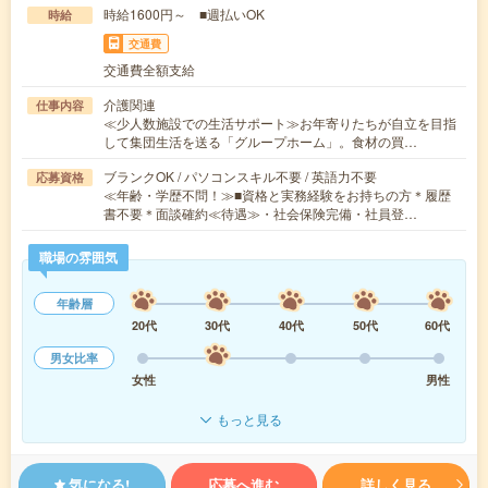
時給1600円～ ■週払いOK
時給
交通費
交通費全額支給
介護関連
仕事内容
≪少人数施設での生活サポート≫お年寄りたちが自立を目指
して集団生活を送る「グループホーム」。食材の買…
ブランクOK / パソコンスキル不要 / 英語力不要
応募資格
≪年齢・学歴不問！≫■資格と実務経験をお持ちの方＊履歴
書不要＊面談確約≪待遇≫・社会保険完備・社員登…
職場の雰囲気
年齢層
20代
30代
40代
50代
60代
男女比率
女性
男性
もっと見る
気になる!
応募へ進む
詳しく見る