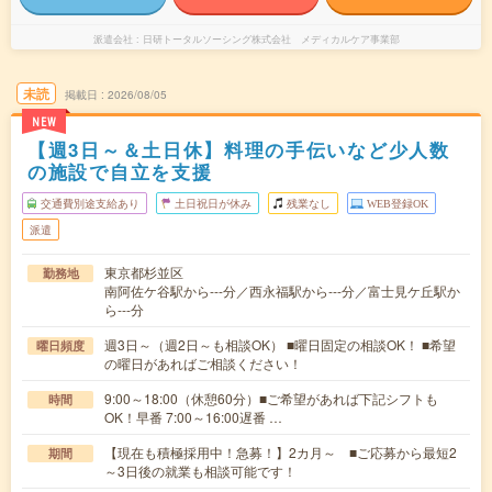
派遣会社
日研トータルソーシング株式会社 メディカルケア事業部
未読
掲載日
2026/08/05
NEW
【週3日～＆土日休】料理の手伝いなど少人数
の施設で自立を支援
交通費別途支給あり
土日祝日が休み
残業なし
WEB登録OK
派遣
東京都杉並区
勤務地
南阿佐ケ谷駅から---分／西永福駅から---分／富士見ケ丘駅か
ら---分
週3日～（週2日～も相談OK） ■曜日固定の相談OK！ ■希望
曜日頻度
の曜日があればご相談ください！
9:00～18:00（休憩60分）■ご希望があれば下記シフトも
時間
OK！早番 7:00～16:00遅番 …
【現在も積極採用中！急募！】2カ月～ ■ご応募から最短2
期間
～3日後の就業も相談可能です！