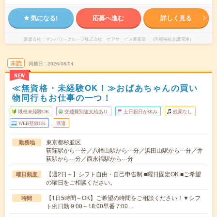
気になる!
応募へ進む
詳しく見る
派遣会社
マンパワーグループ株式会社 ケアサービス事業部 （医療福祉介護関連）
未読
掲載日
2026/08/04
NEW
≪無資格・未経験OK！≫おばあちゃんの買い
物同行もお仕事の一つ！
職種未経験OK
交通費別途支給あり
土日祝日が休み
残業なし
WEB登録OK
派遣
東京都杉並区
勤務地
荻窪駅から---分／八幡山駅から---分／浜田山駅から---分／井
荻駅から---分／西永福駅から---分
【週2日～】シフト自由・自己申告制 ■曜日固定OK ■ご希望
曜日頻度
の曜日をご相談ください。
【1日5時間～OK】ご希望の時間をご相談ください！▼シフ
時間
ト例日勤 9:00～18:00早番 7:00…