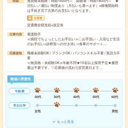
無資格未経験：時給1600円～ 経験者：時給1800円～ ★
時給
日払い／週払い制度あり（月払いも選べます）※稼働開始時
は手続き完了次第のお支払いとなります。
交通費
交通費全額支給※規定有
看護助手
仕事内容
≪病院でちょっとしたお手伝い≫〇お手洗い・入浴など生活
のお手伝い○診察室への付き添い○食事のサポート…
職種未経験OK / ブランクOK / パソコンスキル不要 / 英語力不
応募資格
要
≪無資格・未経験OK≫年齢不問★10名以上採用予定★履歴
書は不要です。▽応募後の流れ1)翌営業日まで…
職場の雰囲気
年齢層
20代
30代
40代
50代
60代
男女比率
女性
男性
もっと見る