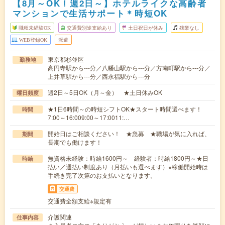
【8月～OK！週2日～】ホテルライクな高齢者
マンションで生活サポート＊時短OK
職種未経験OK
交通費別途支給あり
土日祝日が休み
残業なし
WEB登録OK
派遣
東京都杉並区
勤務地
高円寺駅から---分／八幡山駅から---分／方南町駅から---分／
上井草駅から---分／西永福駅から---分
週2日～5日OK（月～金） ★土日休みOK
曜日頻度
★1日6時間～の時短シフトOK★スタート時間選べます！
時間
7:00～16:009:00～17:0011:…
開始日はご相談ください！ ★急募 ★職場が気に入れば、
期間
長期でも働けます！
無資格未経験：時給1600円～ 経験者：時給1800円～★日
時給
払い／週払い制度あり（月払いも選べます）※稼働開始時は
手続き完了次第のお支払いとなります。
交通費
交通費全額支給※規定有
介護関連
仕事内容