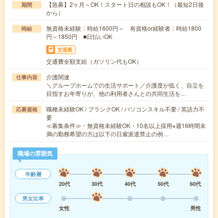
【急募】2ヶ月～OK！スタート日の相談もOK！（最短2日後
期間
から）
無資格未経験：時給1600円～ 有資格or経験者：時給1800
時給
円～1850円 ■日払いOK
交通費
交通費全額支給（ガソリン代もOK）
介護関連
仕事内容
＼グループホームでの生活サポート／介護度が低く、自立を
目指すお年寄りが、他の利用者さんとの共同生活を…
職種未経験OK / ブランクOK / パソコンスキル不要 / 英語力不
応募資格
要
≪募集条件≫・無資格未経験OK・10名以上採用※週16時間未
満の勤務希望の方は以下の日雇派遣禁止の例…
職場の雰囲気
年齢層
20代
30代
40代
50代
60代
男女比率
女性
男性