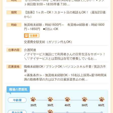
ト例日勤 9:00～18:00早番 7:00…
【急募】1ヶ月～OK！スタート日の相談もOK！（最短2日後
期間
から）
無資格未経験：時給1600円～ 有資格or経験者：時給1800
時給
円～1850円 ■日払いOK
交通費
交通費全額支給（ガソリン代もOK）
介護関連
仕事内容
／デイサービス施設にて利用者さんの日常生活をサポート！
＼▽デイサービスとは普段は自宅で療養しているお…
職種未経験OK / ブランクOK / パソコンスキル不要 / 英語力不
応募資格
要
≪募集条件≫・無資格未経験OK・10名以上採用※週16時間未
満の勤務希望の方は以下の日雇派遣禁止の例…
職場の雰囲気
年齢層
20代
30代
40代
50代
60代
男女比率