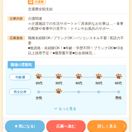
交通費
交通費全額支給
介護関連
仕事内容
≪介護施設での生活サポート≫▽具体的なお仕事は…・食事
の配膳や食事中の見守り・トイレやお風呂のサポー…
職種未経験OK / ブランクOK / パソコンスキル不要 / 英語力不
応募資格
要
■無資格・未経験OK！■年齢・学歴不問！ブランクOK!■10名
以上採用予定！■履歴書不要■社会保険完…
職場の雰囲気
年齢層
20代
30代
40代
50代
60代
男女比率
女性
男性
もっと見る
気になる!
応募へ進む
詳しく見る