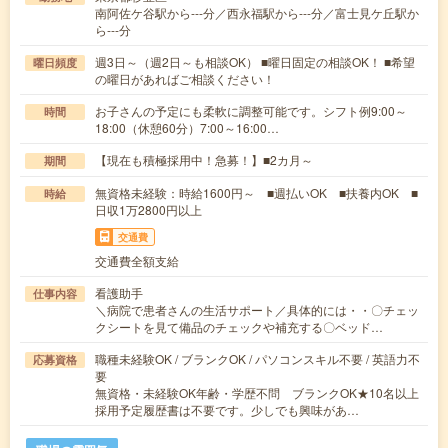
南阿佐ケ谷駅から---分／西永福駅から---分／富士見ケ丘駅か
ら---分
週3日～（週2日～も相談OK） ■曜日固定の相談OK！ ■希望
曜日頻度
の曜日があればご相談ください！
お子さんの予定にも柔軟に調整可能です。シフト例9:00～
時間
18:00（休憩60分）7:00～16:00…
【現在も積極採用中！急募！】■2カ月～
期間
無資格未経験：時給1600円～ ■週払いOK ■扶養内OK ■
時給
日収1万2800円以上
交通費
交通費全額支給
看護助手
仕事内容
＼病院で患者さんの生活サポート／具体的には・・〇チェッ
クシートを見て備品のチェックや補充する〇ベッド…
職種未経験OK / ブランクOK / パソコンスキル不要 / 英語力不
応募資格
要
無資格・未経験OK年齢・学歴不問 ブランクOK★10名以上
採用予定履歴書は不要です。少しでも興味があ…