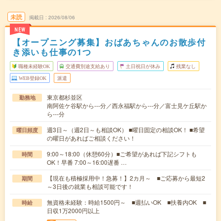
未読
掲載日
2026/08/06
NEW
【オープニング募集】おばあちゃんのお散歩付
き添いも仕事の1つ
職種未経験OK
交通費別途支給あり
土日祝日が休み
残業なし
WEB登録OK
派遣
東京都杉並区
勤務地
南阿佐ケ谷駅から---分／西永福駅から---分／富士見ケ丘駅か
ら---分
週3日～（週2日～も相談OK） ■曜日固定の相談OK！ ■希望
曜日頻度
の曜日があればご相談ください！
9:00～18:00（休憩60分）■ご希望があれば下記シフトも
時間
OK！早番 7:00～16:00遅番 …
【現在も積極採用中！急募！】2カ月～ ■ご応募から最短2
期間
～3日後の就業も相談可能です！
無資格未経験：時給1500円～ ■週払いOK ■扶養内OK ■
時給
日収1万2000円以上