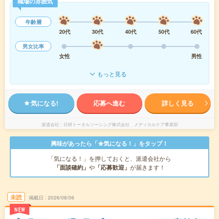
職場の雰囲気
年齢層
20代
30代
40代
50代
60代
男女比率
女性
男性
もっと見る
気になる!
応募へ進む
詳しく見る
派遣会社
日研トータルソーシング株式会社 メディカルケア事業部
興味があったら「★気になる！」をタップ！
「気になる！」を押しておくと、派遣会社から
「面談確約」
や
「応募歓迎」
が届きます！
未読
掲載日
2026/08/06
NEW