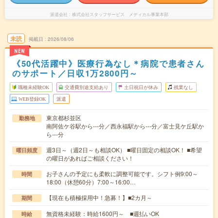
派遣会社
株式会社スタッフサービス メディカル事業本部
未読
掲載日
2026/08/06
NEW
《50代活躍中》医療行為なし＊病院で患者さん
のサポート／日収1万2800円～
職種未経験OK
交通費別途支給あり
土日祝日が休み
残業なし
WEB登録OK
派遣
東京都杉並区
勤務地
南阿佐ケ谷駅から---分／西永福駅から---分／富士見ケ丘駅か
ら---分
週3日～（週2日～も相談OK） ■曜日固定の相談OK！ ■希望
曜日頻度
の曜日があればご相談ください！
お子さんの予定にも柔軟に調整可能です。シフト例9:00～
時間
18:00（休憩60分）7:00～16:00…
【現在も積極採用中！急募！】■2カ月～
期間
無資格未経験：時給1600円～ ■週払いOK
時給