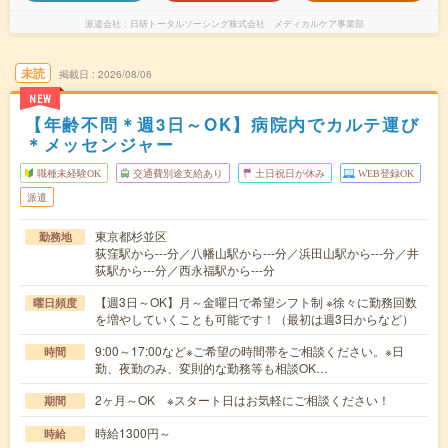
派遣会社
日研トータルソーシング株式会社 メディカルケア事業部
未読
掲載日
2026/08/06
NEW
【年齢不問＊週3日～OK】病院内でカルテ運び
＊メッセンジャー
職種未経験OK
交通費別途支給あり
土日祝日が休み
WEB登録OK
派遣
東京都杉並区
勤務地
荻窪駅から---分／八幡山駅から---分／浜田山駅から---分／井
荻駅から---分／西永福駅から---分
【週3日～OK】月～金曜日で希望シフト制 ※徐々に勤務回数
曜日頻度
を増やしていくことも可能です！（最初は週3日からなど）
9:00～17:00など※ご希望の時間帯をご相談ください。※日
時間
勤、夜勤のみ、変則的な勤務等も相談OK…
2ヶ月～OK ※スタート日はお気軽にご相談ください！
期間
時給1300円～
時給