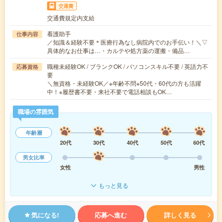
交通費
交通費規定内支給
看護助手
仕事内容
／知識＆経験不要＊医療行為なし病院内でのお手伝い！＼▽
具体的なお仕事は…・カルテや処方薬の運搬・備品…
職種未経験OK / ブランクOK / パソコンスキル不要 / 英語力不
応募資格
要
＼無資格・未経験OK／※年齢不問※50代・60代の方も活躍
中！※履歴書不要・来社不要で電話相談もOK…
職場の雰囲気
年齢層
20代
30代
40代
50代
60代
男女比率
女性
男性
もっと見る
気になる!
応募へ進む
詳しく見る