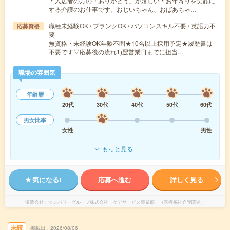
＊入居者の方の「ありがとう」が嬉しい＊お年寄りを笑顔に
する介護のお仕事です。おじいちゃん、おばあちゃ…
職種未経験OK / ブランクOK / パソコンスキル不要 / 英語力不
応募資格
要
無資格・未経験OK年齢不問★10名以上採用予定★履歴書は
不要です▽応募後の流れ1)翌営業日までに担当…
職場の雰囲気
年齢層
20代
30代
40代
50代
60代
男女比率
女性
男性
もっと見る
気になる!
応募へ進む
詳しく見る
派遣会社
マンパワーグループ株式会社 ケアサービス事業部 （医療福祉介護関連）
未読
掲載日
2026/08/06