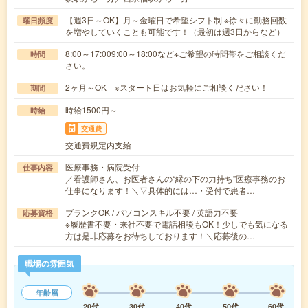
【週3日～OK】月～金曜日で希望シフト制 ※徐々に勤務回数
曜日頻度
を増やしていくことも可能です！（最初は週3日からなど）
8:00～17:009:00～18:00など※ご希望の時間帯をご相談くだ
時間
さい。
2ヶ月～OK ※スタート日はお気軽にご相談ください！
期間
時給1500円～
時給
交通費
交通費規定内支給
医療事務・病院受付
仕事内容
／看護師さん、お医者さんの“縁の下の力持ち”医療事務のお
仕事になります！＼▽具体的には…・受付で患者…
ブランクOK / パソコンスキル不要 / 英語力不要
応募資格
※履歴書不要・来社不要で電話相談もOK！少しでも気になる
方は是非応募をお待ちしております！＼応募後の…
職場の雰囲気
年齢層
20代
30代
40代
50代
60代