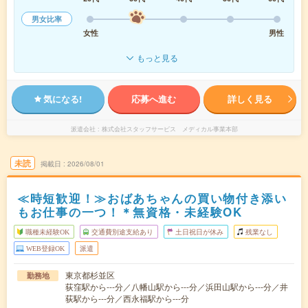
男女比率
女性
男性
もっと見る
気になる!
応募へ進む
詳しく見る
派遣会社
株式会社スタッフサービス メディカル事業本部
未読
掲載日
2026/08/01
≪時短歓迎！≫おばあちゃんの買い物付き添い
もお仕事の一つ！＊無資格・未経験OK
職種未経験OK
交通費別途支給あり
土日祝日が休み
残業なし
WEB登録OK
派遣
東京都杉並区
勤務地
荻窪駅から---分／八幡山駅から---分／浜田山駅から---分／井
荻駅から---分／西永福駅から---分