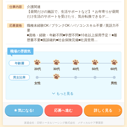
介護関連
仕事内容
【昼間だけの施設で、生活サポートなど】＊お年寄りが昼間
だけ生活のサポートを受けたり、気分転換できるデ…
職種未経験OK / ブランクOK / パソコンスキル不要 / 英語力不
応募資格
要
■資格・経験・年齢不問■学歴不問■10名以上採用予定！■履
歴書不要■面談確約■社会保険完備■社員登用…
職場の雰囲気
年齢層
20代
30代
40代
50代
60代
男女比率
女性
男性
もっと見る
気になる!
応募へ進む
詳しく見る
派遣会社
日研トータルソーシング株式会社 メディカルケア事業部