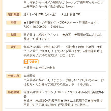
高円寺駅から---分／八幡山駅から---分／方南町駅から---分／
上井草駅から---分／西永福駅から---分
週2日～5日OK（月～金） ★土日休みOK
曜日頻度
★1日6時間～の時短シフトOK★スタート時間選べます！
時間
7:00～16:009:00～17:0011:…
開始日はご相談ください！ ★急募 ★職場が気に入れば、
期間
長期でも働けます！
無資格未経験：時給1600円～ 経験者：時給1800円～★日
時給
払い／週払い制度あり（月払いも選べます）※稼働開始時は
手続き完了次第のお支払いとなります。
交通費
交通費全額支給※規定有
介護関連
仕事内容
＊入居者の方の「ありがとう」が嬉しい＊おじいちゃん、お
ばあちゃんが暮らす施設での生活サポートをお任せ…
職種未経験OK / ブランクOK / パソコンスキル不要 / 英語力不
応募資格
要
無資格・未経験OK年齢不問★10名以上採用予定★履歴書は
不要です▽応募後の流れ1)翌営業日までに担当…