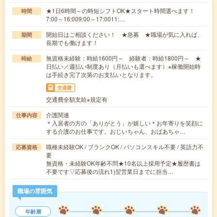
★1日6時間～の時短シフトOK★スタート時間選べます！
時間
7:00～16:009:00～17:0011:…
開始日はご相談ください！ ★急募 ★職場が気に入れば、
期間
長期でも働けます！
無資格未経験：時給1600円～ 経験者：時給1800円～ ★
時給
日払い／週払い制度あり（月払いも選べます）※稼働開始時
は手続き完了次第のお支払いとなります。
交通費
交通費全額支給※規定有
介護関連
仕事内容
＊入居者の方の「ありがとう」が嬉しい＊お年寄りを笑顔に
する介護のお仕事です。おじいちゃん、おばあちゃ…
職種未経験OK / ブランクOK / パソコンスキル不要 / 英語力不
応募資格
要
無資格・未経験OK年齢不問★10名以上採用予定★履歴書は
不要です▽応募後の流れ1)翌営業日までに担当…
職場の雰囲気
年齢層