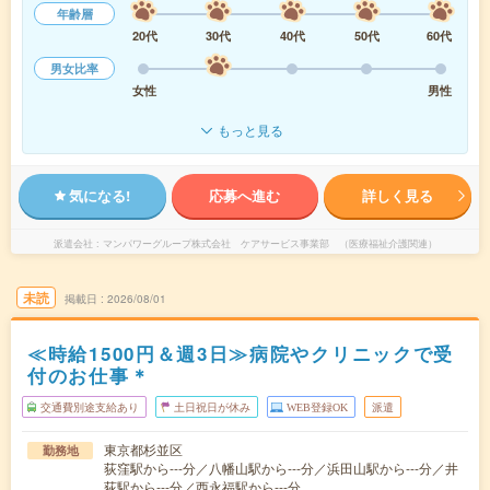
年齢層
20代
30代
40代
50代
60代
男女比率
女性
男性
もっと見る
気になる!
応募へ進む
詳しく見る
派遣会社
マンパワーグループ株式会社 ケアサービス事業部 （医療福祉介護関連）
未読
掲載日
2026/08/01
≪時給1500円＆週3日≫病院やクリニックで受
付のお仕事＊
交通費別途支給あり
土日祝日が休み
WEB登録OK
派遣
東京都杉並区
勤務地
荻窪駅から---分／八幡山駅から---分／浜田山駅から---分／井
荻駅から---分／西永福駅から---分