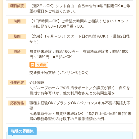
【週2日～OK】シフト自由・自己申告制 ■曜日固定OK ■ご希
曜日頻度
望の曜日をご相談ください。
【1日5時間～OK】ご希望の時間をご相談ください！▼シフ
時間
ト例日勤 9:00～18:00早番 7:00…
【急募】1ヶ月～OK！スタート日の相談もOK！（最短2日後
期間
から）
無資格未経験：時給1600円～ 有資格or経験者：時給1800
時給
円～1850円 ■日払いOK
交通費
交通費全額支給（ガソリン代もOK）
介護関連
仕事内容
＼グループホームでの生活サポート／介護度が低く、自立を
目指すお年寄りが、他の利用者さんとの共同生活を…
職種未経験OK / ブランクOK / パソコンスキル不要 / 英語力不
応募資格
要
≪募集条件≫・無資格未経験OK・10名以上採用※週16時間未
満の勤務希望の方は以下の日雇派遣禁止の例…
職場の雰囲気