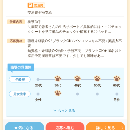
交通費
交通費全額支給
看護助手
仕事内容
＼病院で患者さんの生活サポート／具体的には・・〇チェッ
クシートを見て備品のチェックや補充する〇ベッド…
職種未経験OK / ブランクOK / パソコンスキル不要 / 英語力不
応募資格
要
無資格・未経験OK年齢・学歴不問 ブランクOK★10名以上
採用予定履歴書は不要です。少しでも興味があ…
職場の雰囲気
年齢層
20代
30代
40代
50代
60代
男女比率
女性
男性
もっと見る
気になる!
応募へ進む
詳しく見る