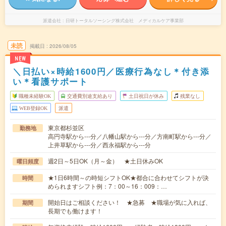
派遣会社
日研トータルソーシング株式会社 メディカルケア事業部
未読
掲載日
2026/08/05
NEW
＼日払い×時給1600円／医療行為なし＊付き添
い＊看護サポート
職種未経験OK
交通費別途支給あり
土日祝日が休み
残業なし
WEB登録OK
派遣
東京都杉並区
勤務地
高円寺駅から---分／八幡山駅から---分／方南町駅から---分／
上井草駅から---分／西永福駅から---分
週2日～5日OK（月～金） ★土日休みOK
曜日頻度
★1日6時間～の時短シフトOK★都合に合わせてシフトが決
時間
められますシフト例：7：00～16：009：…
開始日はご相談ください！ ★急募 ★職場が気に入れば、
期間
長期でも働けます！