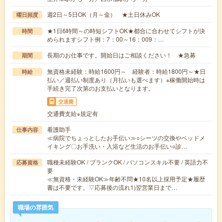
週2日～5日OK（月～金） ★土日休みOK
曜日頻度
★1日6時間～の時短シフトOK★都合に合わせてシフトが決
時間
められますシフト例：7：00～16：009：…
長期のお仕事です。開始日はご相談ください！ ★急募
期間
無資格未経験：時給1600円～ 経験者：時給1800円～★日
時給
払い／週払い制度あり（月払いも選べます）※稼働開始時は
手続き完了次第のお支払いとなります。
交通費
交通費支給※規定有
看護助手
仕事内容
≪病院でちょっとしたお手伝い≫○シーツの交換やベッドメ
イキング〇お手洗い・入浴など生活のお手伝い○診…
職種未経験OK / ブランクOK / パソコンスキル不要 / 英語力不
応募資格
要
≪無資格・未経験OK≫年齢不問★10名以上採用予定★履歴
書は不要です。▽応募後の流れ1)翌営業日まで…
職場の雰囲気