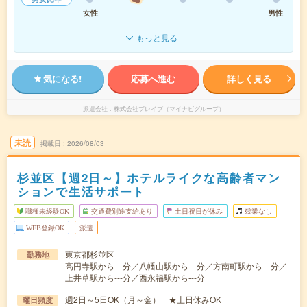
女性
男性
もっと見る
気になる!
応募へ進む
詳しく見る
派遣会社
株式会社ブレイブ（マイナビグループ）
未読
掲載日
2026/08/03
杉並区【週2日～】ホテルライクな高齢者マン
ションで生活サポート
職種未経験OK
交通費別途支給あり
土日祝日が休み
残業なし
WEB登録OK
派遣
東京都杉並区
勤務地
高円寺駅から---分／八幡山駅から---分／方南町駅から---分／
上井草駅から---分／西永福駅から---分
週2日～5日OK（月～金） ★土日休みOK
曜日頻度