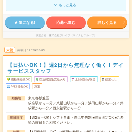
もっと見る
気になる!
応募へ進む
詳しく見る
派遣会社
株式会社ブレイブ（マイナビグループ）
未読
掲載日
2026/08/03
【日払いOK！】週2日から無理なく働く！デイ
サービススタッフ
職種未経験OK
交通費別途支給あり
土日祝日が休み
残業なし
WEB登録OK
派遣
東京都杉並区
勤務地
荻窪駅から---分／八幡山駅から---分／浜田山駅から---分／井
荻駅から---分／西永福駅から---分
【週2日～OK】シフト自由・自己申告制 ■曜日固定OK ■ご希
曜日頻度
望の曜日をご相談ください。
【1日5時間～OK】ご希望の時間をご相談ください！▼シフ
時間