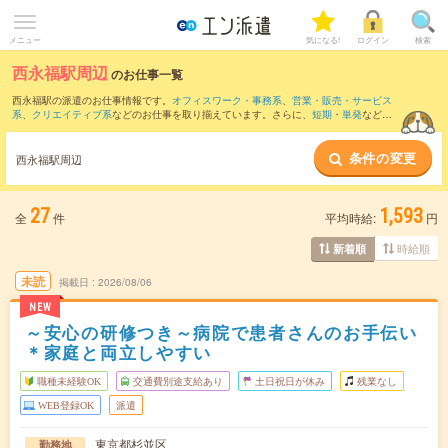
メニュー
気になる!
ログイン
検索
西永福駅周辺
のお仕事一覧
西永福駅の派遣のお仕事情報です。
オフィスワーク・事務系
、
営業・販売・サービス
系
、
クリエイティブ系
などのお仕事を取り揃えています。さらに、
短期
・
単発
などの
期間や、
職種未経験OK
などのこだわり条件で絞り込んでいただけます。
条件の変更
また、
中野(東京都)駅
・
荻窪駅
・
高円寺駅
・
新中野駅
・
経堂駅
など近隣駅のお仕事もご
西永福駅周辺
確認いただけます。
27
1,593
全
件
平均時給:
円
時給順
新着順
未読
掲載日
2026/08/06
NEW
～安心の研修つき～病院で患者さんのお手伝い
＊家庭と両立しやすい
職種未経験OK
交通費別途支給あり
土日祝日が休み
残業なし
WEB登録OK
派遣
東京都杉並区
勤務地