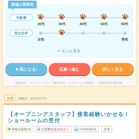
職場の雰囲気
年齢層
20代
30代
40代
50代
60代
男女比率
女性
男性
もっと見る
気になる!
応募へ進む
詳しく見る
派遣会社
マンパワーグループ株式会社 ケアサービス事業部 （医療福祉介護関連）
未読
掲載日
2026/07/31
【オープニングスタッフ】接客経験いかせる！
ショールームの受付
職種未経験OK
交通費別途支給あり
WEB登録OK
派遣