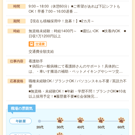
9:00～18:00（休憩60分）■ご希望があれば下記シフトも
時間
OK！早番 7:00～16:00遅番 …
【現在も積極採用中！急募！】■2カ月～
期間
無資格未経験：時給1400円～ ■週払いOK ■扶養内OK ■
時給
日収1万1200円以上
交通費
交通費全額支給
看護助手
仕事内容
▼病院の一般病棟にて看護師さんのサポート！具体的に
は、・車いす搬送の補助・ベットメイキングやシーツ交…
職種未経験OK / ブランクOK / パソコンスキル不要 / 英語力不
応募資格
要
■無資格・未経験OK！■年齢・学歴不問！ブランクOK!■10名
以上採用予定！■履歴書不要■社会保険完…
職場の雰囲気
年齢層
20代
30代
40代
50代
60代