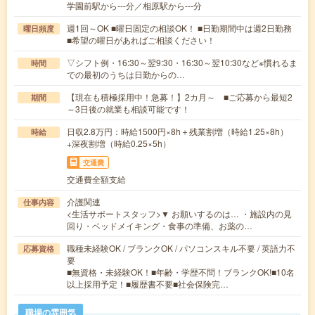
学園前駅から---分／相原駅から---分
週1回～OK ■曜日固定の相談OK！ ■日勤期間中は週2日勤務
曜日頻度
■希望の曜日があればご相談ください！
▽シフト例・16:30～翌9:30・16:30～翌10:30など※慣れるま
時間
での最初のうちは日勤からの…
【現在も積極採用中！急募！】2カ月～ ■ご応募から最短2
期間
～3日後の就業も相談可能です！
日収2.8万円：時給1500円×8h＋残業割増（時給1.25×8h）
時給
+深夜割増（時給0.25×5h）
交通費
交通費全額支給
介護関連
仕事内容
<生活サポートスタッフ>▼ お願いするのは… ・施設内の見
回り・ベッドメイキング・食事の準備、お薬の…
職種未経験OK / ブランクOK / パソコンスキル不要 / 英語力不
応募資格
要
■無資格・未経験OK！■年齢・学歴不問！ブランクOK!■10名
以上採用予定！■履歴書不要■社会保険完…
職場の雰囲気