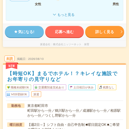
女性
男性
もっと見る
気になる!
応募へ進む
詳しく見る
派遣会社
株式会社ニッソーネット 保育
未読
掲載日
2026/08/10
NEW
【時短OK】まるでホテル！？キレイな施設で
お年寄りの見守りなど
職種未経験OK
交通費別途支給あり
土日祝日が休み
残業なし
WEB登録OK
派遣
東京都町田市
勤務地
町田駅から---分／鶴川駅から---分／成瀬駅から---分／相原駅
から---分／つくし野駅から---分
【週2日～】シフト自由・自己申告制 ■曜日固定OK ■ご希望
曜日頻度