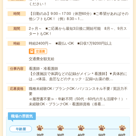
ください！
【日勤のみ】9:00～17:00（休憩60分）■ご希望があればその
時間
他シフトもOK！（例）8:30～1…
2ヶ月～ ■ご応募から最短3日後に開始可能 8月～、9月ス
期間
タートもOK！
時給2400円～ ■週払いOK ■日収1万9200円以上
時給
交通費
交通費全額支給
看護師・准看護師
仕事内容
【介護施設で体調などの記録がメイン＊看護師】▼具体的に
は…○体温、血圧などのチェック・記録○お薬の飲…
職種未経験OK / ブランクOK / パソコンスキル不要 / 英語力不
応募資格
要
≪履歴書不要≫・年齢不問（50代・60代の方も活躍中！）・
未経験OK・ブランクOK・看護師資格（准看…
職場の雰囲気
年齢層
20代
30代
40代
50代
60代