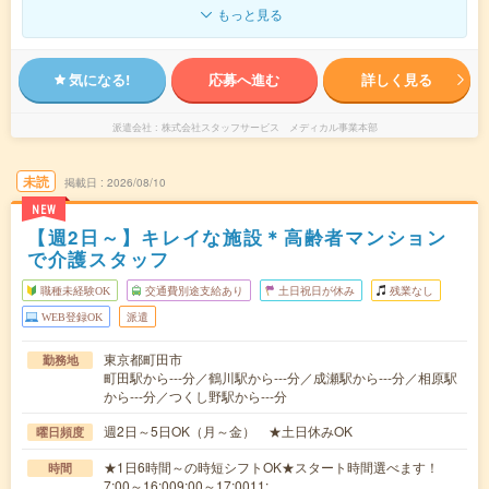
もっと見る
気になる!
応募へ進む
詳しく見る
派遣会社
株式会社スタッフサービス メディカル事業本部
未読
掲載日
2026/08/10
NEW
【週2日～】キレイな施設＊高齢者マンション
で介護スタッフ
職種未経験OK
交通費別途支給あり
土日祝日が休み
残業なし
WEB登録OK
派遣
東京都町田市
勤務地
町田駅から---分／鶴川駅から---分／成瀬駅から---分／相原駅
から---分／つくし野駅から---分
週2日～5日OK（月～金） ★土日休みOK
曜日頻度
★1日6時間～の時短シフトOK★スタート時間選べます！
時間
7:00～16:009:00～17:0011:…