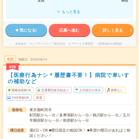
女性
男性
もっと見る
気になる!
応募へ進む
詳しく見る
派遣会社
マンパワーグループ株式会社 ケアサービス事業部 （医療福祉介護関連）
未読
掲載日
2026/08/10
NEW
【医療行為ナシ＊履歴書不要！】病院で車いす
の補助など
職種未経験OK
交通費別途支給あり
土日祝日が休み
残業なし
WEB登録OK
派遣
東京都町田市
勤務地
町田駅から---分／多摩境駅から---分／鶴川駅から---分／玉川
学園前駅から---分／相原駅から---分
週2日～OK ■曜日固定の相談OK！ ■希望の曜日があればご相
曜日頻度
談ください！