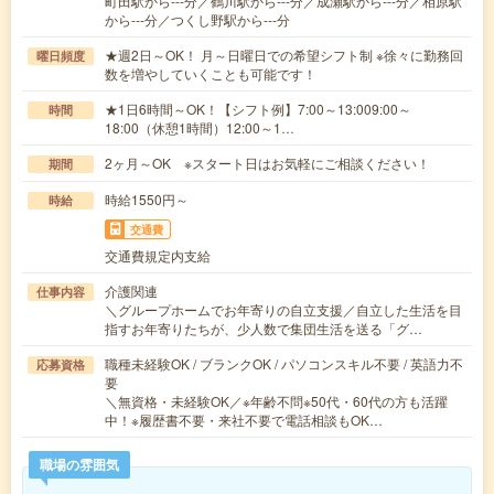
町田駅から---分／鶴川駅から---分／成瀬駅から---分／相原駅
から---分／つくし野駅から---分
★週2日～OK！ 月～日曜日での希望シフト制 ※徐々に勤務回
曜日頻度
数を増やしていくことも可能です！
★1日6時間～OK！【シフト例】7:00～13:009:00～
時間
18:00（休憩1時間）12:00～1…
2ヶ月～OK ※スタート日はお気軽にご相談ください！
期間
時給1550円～
時給
交通費
交通費規定内支給
介護関連
仕事内容
＼グループホームでお年寄りの自立支援／自立した生活を目
指すお年寄りたちが、少人数で集団生活を送る「グ…
職種未経験OK / ブランクOK / パソコンスキル不要 / 英語力不
応募資格
要
＼無資格・未経験OK／※年齢不問※50代・60代の方も活躍
中！※履歴書不要・来社不要で電話相談もOK…
職場の雰囲気