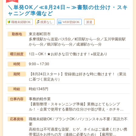
＼単発OK／≪8月24日～≫書類の仕分け・スキ
ャニング準備など
職種未経験OK
残業なし
WEB登録OK
派遣
東京都町田市
勤務地
多摩境駅から送迎バス5分／町田駅から---分／玉川学園前駅
から---分／鶴川駅から---分／成瀬駅から---分
1日～OK！★お好きな日で働けます！※規定あり
曜日頻度
9:00～17:30
時間
【8月24日スタート】登録後は好きな時に働けます！（業法
期間
に基づく規定あり）
時給1345円
時給
事務的軽作業
仕事内容
【書類整理・スキャンニング準備】業務はとてもシンプ
ル！・企業で使用する書類の仕分けや並び替え・ホチキ…
職種未経験OK / ブランクOK / パソコンスキル不要 / 英語力不
応募資格
要
高校生は不可過度な染髪、ヒゲ、ネイルはご遠慮ください携
帯電話をお持ちの方（連絡に必要なため）【雇用契…