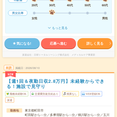
20代
30代
40代
50代
60代
男女比率
女性
男性
もっと見る
気になる!
応募へ進む
詳しく見る
派遣会社
日研トータルソーシング株式会社 メディカルケア事業部
未読
掲載日
2026/08/10
NEW
【週1回＆夜勤日収2.8万円】未経験からでき
る！施設で見守り
職種未経験OK
交通費別途支給あり
残業なし
WEB登録OK
派遣
東京都町田市
勤務地
町田駅から---分／多摩境駅から---分／鶴川駅から---分／玉川