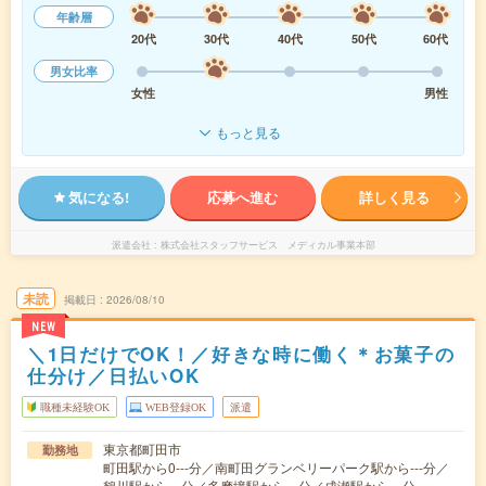
年齢層
20代
30代
40代
50代
60代
男女比率
女性
男性
もっと見る
気になる!
応募へ進む
詳しく見る
派遣会社
株式会社スタッフサービス メディカル事業本部
未読
掲載日
2026/08/10
NEW
＼1日だけでOK！／好きな時に働く＊お菓子の
仕分け／日払いOK
職種未経験OK
WEB登録OK
派遣
東京都町田市
勤務地
町田駅から0---分／南町田グランベリーパーク駅から---分／
鶴川駅から---分／多摩境駅から---分／成瀬駅から---分