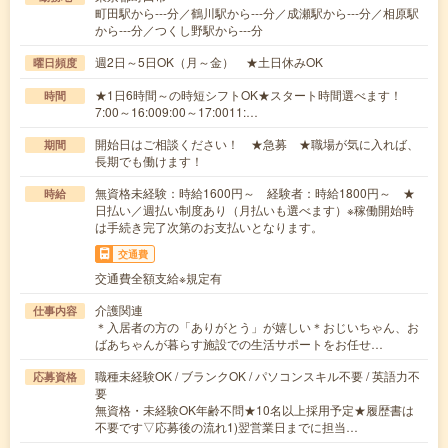
町田駅から---分／鶴川駅から---分／成瀬駅から---分／相原駅
から---分／つくし野駅から---分
週2日～5日OK（月～金） ★土日休みOK
曜日頻度
★1日6時間～の時短シフトOK★スタート時間選べます！
時間
7:00～16:009:00～17:0011:…
開始日はご相談ください！ ★急募 ★職場が気に入れば、
期間
長期でも働けます！
無資格未経験：時給1600円～ 経験者：時給1800円～ ★
時給
日払い／週払い制度あり（月払いも選べます）※稼働開始時
は手続き完了次第のお支払いとなります。
交通費
交通費全額支給※規定有
介護関連
仕事内容
＊入居者の方の「ありがとう」が嬉しい＊おじいちゃん、お
ばあちゃんが暮らす施設での生活サポートをお任せ…
職種未経験OK / ブランクOK / パソコンスキル不要 / 英語力不
応募資格
要
無資格・未経験OK年齢不問★10名以上採用予定★履歴書は
不要です▽応募後の流れ1)翌営業日までに担当…