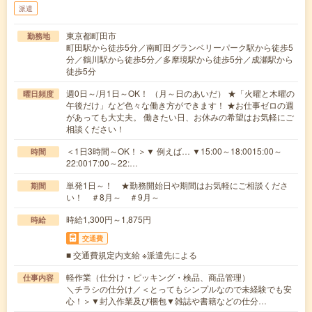
派遣
東京都町田市
勤務地
町田駅から徒歩5分／南町田グランベリーパーク駅から徒歩5
分／鶴川駅から徒歩5分／多摩境駅から徒歩5分／成瀬駅から
徒歩5分
週0日～/月1日～OK！ （月～日のあいだ） ★「火曜と木曜の
曜日頻度
午後だけ」など色々な働き方ができます！ ★お仕事ゼロの週
があっても大丈夫。 働きたい日、お休みの希望はお気軽にご
相談ください！
＜1日3時間～OK！＞▼ 例えば… ▼15:00～18:0015:00～
時間
22:0017:00～22:…
単発1日～！ ★勤務開始日や期間はお気軽にご相談くださ
期間
い！ ＃8月～ ＃9月～
時給1,300円～1,875円
時給
交通費
■ 交通費規定内支給 ※派遣先による
軽作業（仕分け・ピッキング・検品、商品管理）
仕事内容
＼チラシの仕分け／＜とってもシンプルなので未経験でも安
心！＞▼封入作業及び梱包▼雑誌や書籍などの仕分…