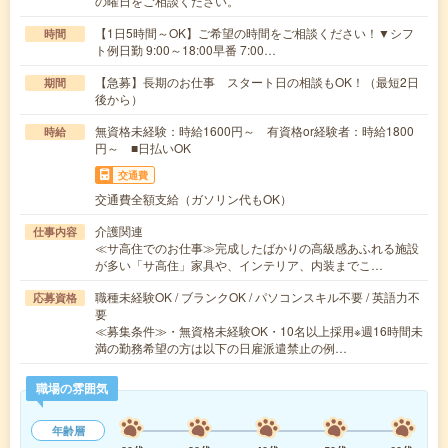
の曜日をご相談ください。
【1日5時間～OK】ご希望の時間をご相談ください！▼シフ
時間
ト例日勤 9:00～18:00早番 7:00…
【急募】長期のお仕事 スタート日の相談もOK！（最短2日
期間
後から）
無資格未経験：時給1600円～ 有資格or経験者：時給1800
時給
円～ ■日払いOK
交通費
交通費全額支給（ガソリン代もOK）
介護関連
仕事内容
≪サ高住でのお仕事≫完成したばかりの高級感あふれる施設
が多い「サ高住」家具や、インテリア、内装までこ…
職種未経験OK / ブランクOK / パソコンスキル不要 / 英語力不
応募資格
要
≪募集条件≫・無資格未経験OK・10名以上採用※週16時間未
満の勤務希望の方は以下の日雇派遣禁止の例…
職場の雰囲気
年齢層