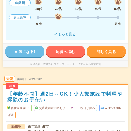
年齢層
20代
30代
40代
50代
60代
男女比率
女性
男性
もっと見る
気になる!
応募へ進む
詳しく見る
派遣会社
株式会社スタッフサービス メディカル事業本部
未読
掲載日
2026/08/10
NEW
【年齢不問】週2日～OK！少人数施設で料理や
掃除のお手伝い
職種未経験OK
交通費別途支給あり
土日祝日が休み
WEB登録OK
派遣
東京都町田市
勤務地