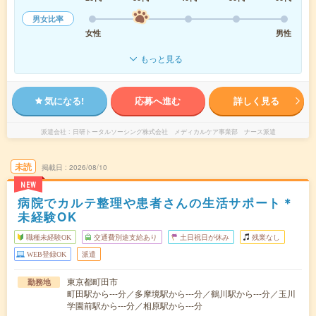
男女比率
女性
男性
もっと見る
気になる!
応募へ進む
詳しく見る
派遣会社
日研トータルソーシング株式会社 メディカルケア事業部 ナース派遣
未読
掲載日
2026/08/10
NEW
病院でカルテ整理や患者さんの生活サポート＊
未経験OK
職種未経験OK
交通費別途支給あり
土日祝日が休み
残業なし
WEB登録OK
派遣
東京都町田市
勤務地
町田駅から---分／多摩境駅から---分／鶴川駅から---分／玉川
学園前駅から---分／相原駅から---分