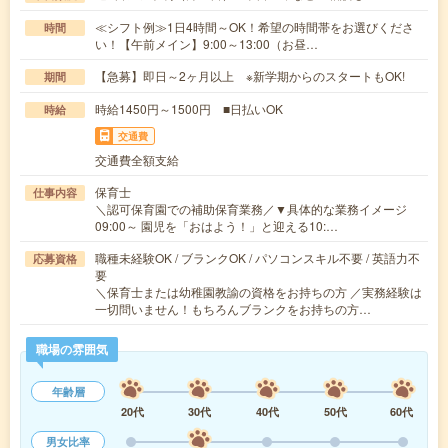
≪シフト例≫1日4時間～OK！希望の時間帯をお選びくださ
時間
い！【午前メイン】9:00～13:00（お昼…
【急募】即日～2ヶ月以上 ※新学期からのスタートもOK!
期間
時給1450円～1500円 ■日払いOK
時給
交通費
交通費全額支給
保育士
仕事内容
＼認可保育園での補助保育業務／▼具体的な業務イメージ
09:00～ 園児を「おはよう！」と迎える10:…
職種未経験OK / ブランクOK / パソコンスキル不要 / 英語力不
応募資格
要
＼保育士または幼稚園教諭の資格をお持ちの方 ／実務経験は
一切問いません！もちろんブランクをお持ちの方…
職場の雰囲気
年齢層
20代
30代
40代
50代
60代
男女比率