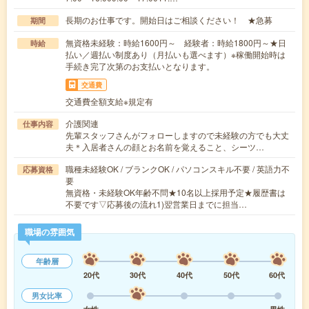
長期のお仕事です。開始日はご相談ください！ ★急募
期間
無資格未経験：時給1600円～ 経験者：時給1800円～★日
時給
払い／週払い制度あり（月払いも選べます）※稼働開始時は
手続き完了次第のお支払いとなります。
交通費
交通費全額支給※規定有
介護関連
仕事内容
先輩スタッフさんがフォローしますので未経験の方でも大丈
夫＊入居者さんの顔とお名前を覚えること、シーツ…
職種未経験OK / ブランクOK / パソコンスキル不要 / 英語力不
応募資格
要
無資格・未経験OK年齢不問★10名以上採用予定★履歴書は
不要です▽応募後の流れ1)翌営業日までに担当…
職場の雰囲気
年齢層
20代
30代
40代
50代
60代
男女比率