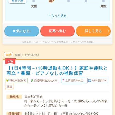
男女比率
女性
男性
もっと見る
気になる!
応募へ進む
詳しく見る
派遣会社
日研トータルソーシング株式会社 メディカルケア事業部
未読
掲載日
2026/08/10
NEW
【1日4時間～/13時退勤もOK！】家庭や趣味と
両立＊書類・ピアノなしの補助保育
職種未経験OK
交通費別途支給あり
土日祝日が休み
WEB登録OK
派遣
東京都町田市
勤務地
町田駅から---分／鶴川駅から---分／成瀬駅から---分／相原駅
から---分／つくし野駅から---分
週5日シフト制（月～日） ※平日のみなどの相談もOK
曜日頻度