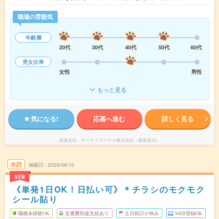
職場の雰囲気
年齢層
20代
30代
40代
50代
60代
男女比率
女性
男性
もっと見る
気になる!
応募へ進む
詳しく見る
派遣会社
テイケイワークス株式会社（募集担当）
未読
掲載日
2026/08/10
NEW
《単発1日OK！日払い可》＊チラシのモクモク
シール貼り
職種未経験OK
交通費別途支給あり
土日祝日が休み
WEB登録OK