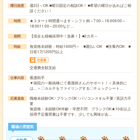
週2日～OK ■曜日固定の相談OK！ ■希望の曜日があればご相
曜日頻度
談ください！
★スタート時間選べます～シフト例～7:00～16:009:00～
時間
18:0011:00～20:00など…
【現在も積極採用中！急募！】■2カ月～
期間
無資格未経験：時給1400円～ ■週払いOK ■扶養内OK ■
時給
日収1万1200円以上
交通費
交通費全額支給
看護助手
仕事内容
▼病院の一般病棟にて看護師さんのサポート！＜具体的に
は…＞〇カルテをファイリングする〇チェックシート…
職種未経験OK / ブランクOK / パソコンスキル不要 / 英語力不
応募資格
要
無資格・未経験OK年齢・学歴不問 ブランクOK★10名以上
採用予定履歴書は不要です。少しでも興味があ…
職場の雰囲気
年齢層