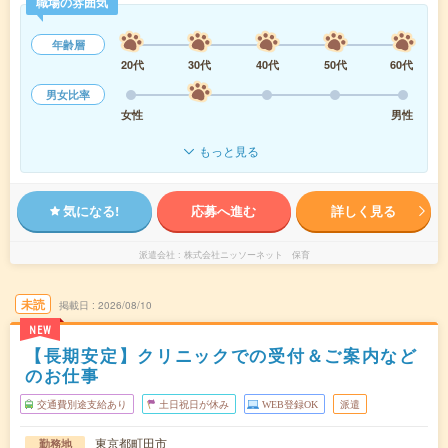
職場の雰囲気
年齢層
20代
30代
40代
50代
60代
男女比率
女性
男性
もっと見る
気になる!
応募へ進む
詳しく見る
派遣会社
株式会社ニッソーネット 保育
未読
掲載日
2026/08/10
NEW
【長期安定】クリニックでの受付＆ご案内など
のお仕事
交通費別途支給あり
土日祝日が休み
WEB登録OK
派遣
東京都町田市
勤務地