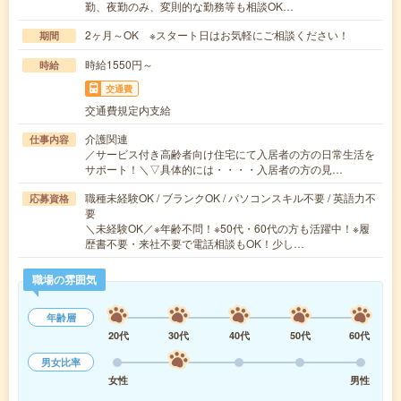
勤、夜勤のみ、変則的な勤務等も相談OK…
2ヶ月～OK ※スタート日はお気軽にご相談ください！
期間
時給1550円～
時給
交通費
交通費規定内支給
介護関連
仕事内容
／サービス付き高齢者向け住宅にて入居者の方の日常生活を
サポート！＼▽具体的には・・・・入居者の方の見…
職種未経験OK / ブランクOK / パソコンスキル不要 / 英語力不
応募資格
要
＼未経験OK／※年齢不問！※50代・60代の方も活躍中！※履
歴書不要・来社不要で電話相談もOK！少し…
職場の雰囲気
年齢層
20代
30代
40代
50代
60代
男女比率
女性
男性