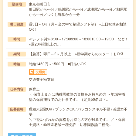
東京都町田市
勤務地
町田駅から---分／鶴川駅から---分／成瀬駅から---分／相原駅
から---分／つくし野駅から---分
週3日～OK（月～金の中で希望シフト制） ※土日祝休み相談
曜日頻度
OK！
≪シフト例≫8:00～17:009:00～18:0010:00～19:00 など！
時間
※週20時間以上の…
【急募】即日～2ヶ月以上 ※新学期からのスタートもOK!
期間
時給1450円～1500円 ■日払いOK
時給
交通費
交通費全額支給
保育士
仕事内容
＜ 保育士または幼稚園教諭の資格をお持ちの方 ＞地域密着
型の保育施設でのお仕事です。（定員50名以下…
職種未経験OK / ブランクOK / パソコンスキル不要 / 英語力不
応募資格
要
＼ 下記いずれかの資格をお持ちの方が対象です。 ／・保育
士資格・幼稚園教諭一種免許・幼稚園教諭二種免…