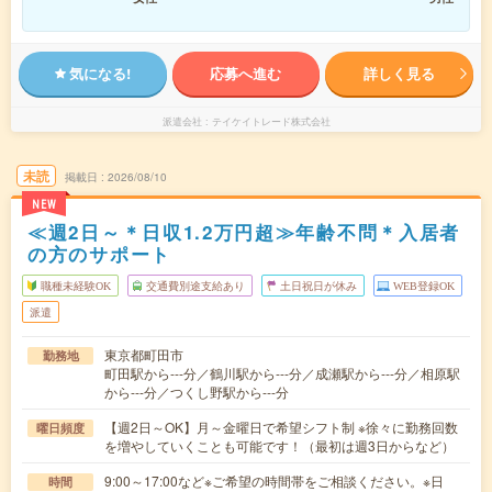
気になる!
応募へ進む
詳しく見る
派遣会社
テイケイトレード株式会社
未読
掲載日
2026/08/10
NEW
≪週2日～＊日収1.2万円超≫年齢不問＊入居者
の方のサポート
職種未経験OK
交通費別途支給あり
土日祝日が休み
WEB登録OK
派遣
東京都町田市
勤務地
町田駅から---分／鶴川駅から---分／成瀬駅から---分／相原駅
から---分／つくし野駅から---分
【週2日～OK】月～金曜日で希望シフト制 ※徐々に勤務回数
曜日頻度
を増やしていくことも可能です！（最初は週3日からなど）
9:00～17:00など※ご希望の時間帯をご相談ください。※日
時間