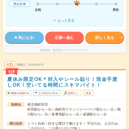
男女比率
女性
男性
もっと見る
気になる!
応募へ進む
詳しく見る
派遣会社
株式会社マイワーク（シニア）
未読
掲載日
2026/08/10
NEW
夏休み限定OK＊封入やシール貼り！現金手渡
しOK！空いてる時間にスキマバイト！
職種未経験OK
土日祝日が休み
残業なし
派遣
東京都町田市
勤務地
町田駅から---分／南町田グランベリーパーク駅から---分／鶴
川駅から---分／多摩境駅から---分／成瀬駅から---分
シフト自由！好きな曜日で働けます！ 平日のみ、土日のみ、
曜日頻度
この日だけ、この週だけなどOK！