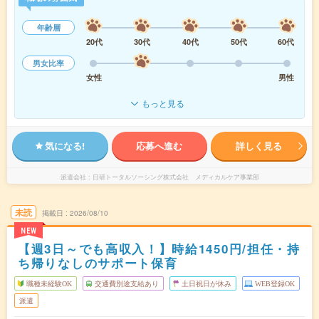
年齢層
20代
30代
40代
50代
60代
男女比率
女性
男性
もっと見る
気になる!
応募へ進む
詳しく見る
派遣会社
日研トータルソーシング株式会社 メディカルケア事業部
未読
掲載日
2026/08/10
NEW
【週3日～でも高収入！】時給1450円/担任・持
ち帰りなしのサポート保育
職種未経験OK
交通費別途支給あり
土日祝日が休み
WEB登録OK
派遣