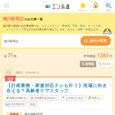
メニュー
気になる!
ログイン
検索
鶴川駅周辺
のお仕事一覧
鶴川駅の派遣のお仕事情報です。
オフィスワーク・事務系
、
営業・販売・サービス系
、
クリエイティブ系
などのお仕事を取り揃えています。さらに、
短期
・
単発
などの期
間や、
職種未経験OK
などのこだわり条件で絞り込んでいただけます。
条件の変更
また、
立川駅
・
町田駅
・
成城学園前駅
・
相模大野駅
・
鴨居駅
など近隣駅のお仕事もご
鶴川駅周辺
確認いただけます。
71
1,561
全
件
平均時給:
円
時給順
新着順
未読
掲載日
2026/08/10
NEW
【計画業務・家族対応ナシも叶う】現場に向き
合える＊高齢者ケアスタッフ
職種未経験OK
交通費別途支給あり
土日祝日が休み
残業なし
WEB登録OK
派遣
東京都町田市
勤務地