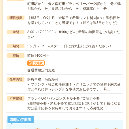
町田駅から---分／南町田グランベリーパーク駅から---分／鶴
川駅から---分／多摩境駅から---分／成瀬駅から---分
【週3日～OK】月～金曜日で希望シフト制 ※徐々に勤務回数
曜日頻度
を増やしていくことも可能です！（最初は週3日からなど）
8:00～17:009:00～18:00など※ご希望の時間帯をご相談くだ
時間
さい。
2ヶ月～OK ※スタート日はお気軽にご相談ください！
期間
時給1400円～
時給
交通費
交通費規定内支給
医療事務・病院受付
仕事内容
＜ブランク・社会復帰歓迎！＞クリニックでの診察予約の受
付とそれに伴うシンプルな事務のお仕事です。ー具…
ブランクOK / パソコンスキル不要 / 英語力不要
応募資格
※履歴書不要・来社不要で電話相談もOK！少しでも気になる
方は是非応募をお待ちしております！＼応募後の…
職場の雰囲気