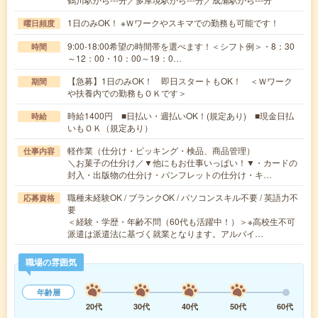
1日のみOK！ ※Ｗワークやスキマでの勤務も可能です！
曜日頻度
9:00-18:00希望の時間帯を選べます！＜シフト例＞・8：30
時間
～12：00・10：00～19：0…
【急募】1日のみOK！ 即日スタートもOK！ ＜Ｗワーク
期間
や扶養内での勤務もＯＫです＞
時給1400円 ■日払い・週払いOK！(規定あり) ■現金日払
時給
いもＯＫ（規定あり）
軽作業（仕分け・ピッキング・検品、商品管理）
仕事内容
＼お菓子の仕分け／▼他にもお仕事いっぱい！▼・カードの
封入・出版物の仕分け・パンフレットの仕分け・キ…
職種未経験OK / ブランクOK / パソコンスキル不要 / 英語力不
応募資格
要
＜経験・学歴・年齢不問（60代も活躍中！）＞※高校生不可
派遣は派遣法に基づく就業となります。アルバイ…
職場の雰囲気
年齢層
20代
30代
40代
50代
60代