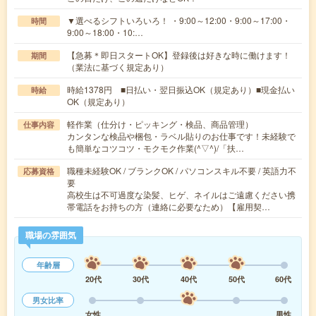
▼選べるシフトいろいろ！ ・9:00～12:00・9:00～17:00・
時間
9:00～18:00・10:…
【急募＊即日スタートOK】登録後は好きな時に働けます！
期間
（業法に基づく規定あり）
時給1378円 ■日払い・翌日振込OK（規定あり）■現金払い
時給
OK（規定あり）
軽作業（仕分け・ピッキング・検品、商品管理）
仕事内容
カンタンな検品や梱包・ラベル貼りのお仕事です！未経験で
も簡単なコツコツ・モクモク作業(^▽^)/「扶…
職種未経験OK / ブランクOK / パソコンスキル不要 / 英語力不
応募資格
要
高校生は不可過度な染髪、ヒゲ、ネイルはご遠慮ください携
帯電話をお持ちの方（連絡に必要なため）【雇用契…
職場の雰囲気
年齢層
20代
30代
40代
50代
60代
男女比率
女性
男性