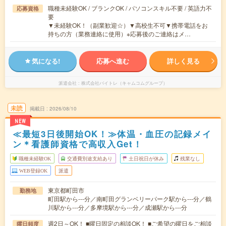
職種未経験OK / ブランクOK / パソコンスキル不要 / 英語力不
応募資格
要
▼未経験OK！（副業歓迎☆）▼高校生不可▼携帯電話をお
持ちの方（業務連絡に使用）※応募後のご連絡はメ…
気になる!
応募へ進む
詳しく見る
派遣会社
株式会社バイトレ（キャムコムグループ）
未読
掲載日
2026/08/10
NEW
≪最短3日後開始OK！≫体温・血圧の記録メイ
ン＊看護師資格で高収入Get！
職種未経験OK
交通費別途支給あり
土日祝日が休み
残業なし
WEB登録OK
派遣
東京都町田市
勤務地
町田駅から---分／南町田グランベリーパーク駅から---分／鶴
川駅から---分／多摩境駅から---分／成瀬駅から---分
週2日～OK！ ■曜日固定の相談OK！ ■ご希望の曜日をご相談
曜日頻度