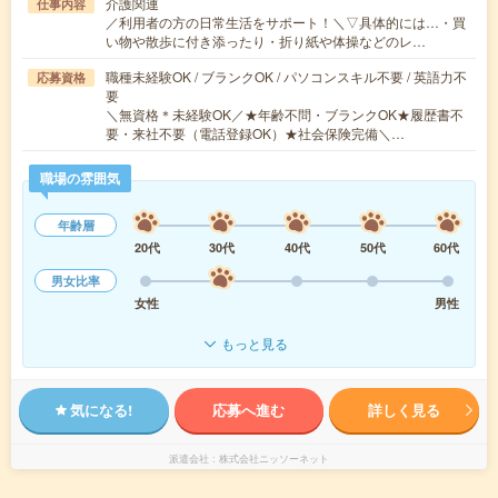
介護関連
仕事内容
／利用者の方の日常生活をサポート！＼▽具体的には…・買
い物や散歩に付き添ったり・折り紙や体操などのレ…
職種未経験OK / ブランクOK / パソコンスキル不要 / 英語力不
応募資格
要
＼無資格＊未経験OK／★年齢不問・ブランクOK★履歴書不
要・来社不要（電話登録OK）★社会保険完備＼…
職場の雰囲気
年齢層
20代
30代
40代
50代
60代
男女比率
女性
男性
もっと見る
気になる!
応募へ進む
詳しく見る
派遣会社
株式会社ニッソーネット