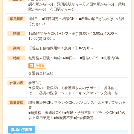
調布駅から---分／飛田給駅から---分／国領駅から---分／柴崎
駅から---分／布田駅から---分
週4日～ ■曜日固定の相談OK！ ■希望の曜日があればご相談
曜日頻度
ください！
1日5時間からOK！■シフト例(1)8:00～13:00(2)10:00～
時間
15:00(3)12:00…
【現在も積極採用中！急募！】■2カ月～
期間
無資格未経験：時給1400円～ ■週払いOK ■扶養内OK
時給
交通費
交通費全額支給
看護助手
仕事内容
▼病院の一般病棟にて看護師さんのサポート！具体的に
は、・器具の洗浄・ベットメイキングやシーツ交換・移…
職種未経験OK / ブランクOK / パソコンスキル不要 / 英語力不
応募資格
要
■無資格・未経験OK！■年齢・学歴不問！ブランクOK!■10名
以上採用予定！■履歴書不要■社会保険完…
職場の雰囲気