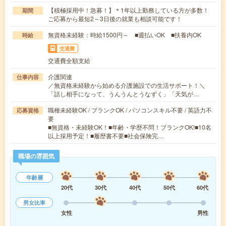
【積極採用中！急募！】＊1年以上勤務している方が多数！
期間
ご応募から最短2～3日後の就業も相談可能です！
無資格未経験：時給1500円～ ■週払いOK ■扶養内OK
時給
交通費
交通費全額支給
介護関連
仕事内容
／無資格未経験から始める介護施設での生活サポート！＼
「話し相手になって、うんうんとうなずく」「天気が…
職種未経験OK / ブランクOK / パソコンスキル不要 / 英語力不
応募資格
要
■無資格・未経験OK！■年齢・学歴不問！ブランクOK!■10名
以上採用予定！■履歴書不要■社会保険完…
職場の雰囲気
年齢層
20代
30代
40代
50代
60代
男女比率
女性
男性