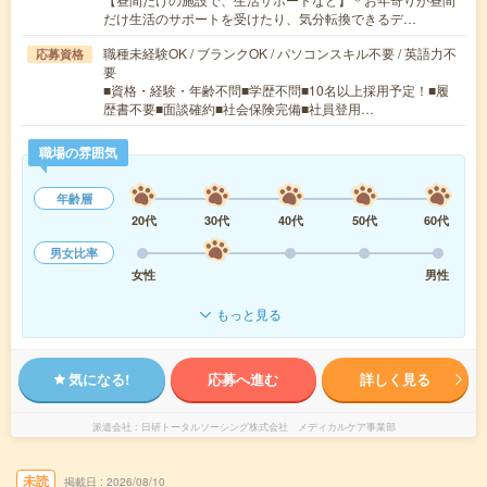
だけ生活のサポートを受けたり、気分転換できるデ…
職種未経験OK / ブランクOK / パソコンスキル不要 / 英語力不
応募資格
要
■資格・経験・年齢不問■学歴不問■10名以上採用予定！■履
歴書不要■面談確約■社会保険完備■社員登用…
職場の雰囲気
年齢層
20代
30代
40代
50代
60代
男女比率
女性
男性
もっと見る
気になる!
応募へ進む
詳しく見る
派遣会社
日研トータルソーシング株式会社 メディカルケア事業部
未読
掲載日
2026/08/10