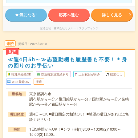
気になる!
応募へ進む
詳しく見る
派遣会社
株式会社リクルートスタッフィング
未読
掲載日
2026/08/10
NEW
≪週4日5h～≫志望動機も履歴書も不要！＊身
の回りのお手伝い
職種未経験OK
交通費別途支給あり
土日祝日が休み
残業なし
WEB登録OK
派遣
東京都調布市
勤務地
調布駅から---分／飛田給駅から---分／国領駅から---分／柴崎
駅から---分／布田駅から---分
週4日～OK ■曜日固定の相談OK！ ■希望の曜日があればご相
曜日頻度
談ください！
1日5時間からOK！■シフト例(1)8:00～13:00(2)10:00～
時間
15:00(3)12:00…