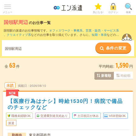
メニュー
気になる!
ログイン
検索
国領駅周辺
のお仕事一覧
国領駅の派遣のお仕事情報です。
オフィスワーク・事務系
、
営業・販売・サービス系
、
クリエイティブ系
などのお仕事を取り揃えています。さらに、
短期
・
単発
などの期
間や、
職種未経験OK
などのこだわり条件で絞り込んでいただけます。
条件の変更
また、
二子玉川駅
・
三軒茶屋駅
・
三鷹駅
・
成城学園前駅
・
吉祥寺駅
など近隣駅のお仕
国領駅周辺
事もご確認いただけます。
63
1,590
全
件
平均時給:
円
時給順
新着順
未読
掲載日
2026/08/10
NEW
【医療行為はナシ】時給1530円！病院で備品
のチェックなど
職種未経験OK
交通費別途支給あり
土日祝日が休み
WEB登録OK
派遣
東京都調布市
勤務地