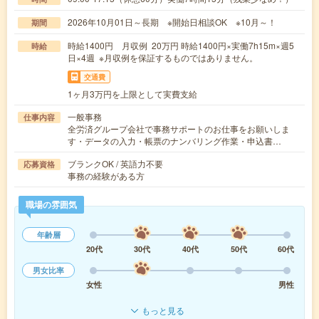
2026年10月01日～長期 ※開始日相談OK ※10月～！
期間
時給1400円 月収例 20万円 時給1400円×実働7h15m×週5
時給
日×4週 ※月収例を保証するものではありません。
交通費
1ヶ月3万円を上限として実費支給
一般事務
仕事内容
全労済グループ会社で事務サポートのお仕事をお願いしま
す・データの入力・帳票のナンバリング作業・申込書…
ブランクOK / 英語力不要
応募資格
事務の経験がある方
職場の雰囲気
年齢層
20代
30代
40代
50代
60代
男女比率
女性
男性
もっと見る