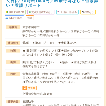
＼日払い×時給1600円／医療行為なし＊付き添
い＊看護サポート
職種未経験OK
交通費別途支給あり
土日祝日が休み
残業なし
WEB登録OK
派遣
東京都調布市
勤務地
調布駅から---分／飛田給駅から---分／国領駅から---分／柴崎
駅から---分／布田駅から---分
週2日～5日OK（月～金） ★土日休みOK
曜日頻度
★1日6時間～の時短シフトOK★都合に合わせてシフトが決
時間
められますシフト例：7：00～16：009：…
開始日はご相談ください！ ★急募 ★職場が気に入れば、
期間
長期でも働けます！
無資格未経験：時給1600円～ 経験者：時給1800円～ ★
時給
日払い／週払い制度あり（月払いも選べます）※稼働開始時
は手続き完了次第のお支払いとなります。
交通費
交通費全額支給※規定有
看護助手
仕事内容
≪病院でちょっとしたお手伝い≫〇お手洗い・入浴など生活