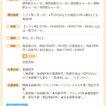
調布駅から---分／飛田給駅から---分／国領駅から---分／柴崎
駅から---分／布田駅から---分
シフト制（月～日） ※平日のみなどの相談もOK ※週3なども
曜日頻度
相談OK
【シフト例】07:00～16:0009:00～18:0017:00～09:00※ 上記
時間
は一例です！そ…
即日～2ヶ月以上
期間
無資格の方：時給1530円～1912円 / 介護福祉士：時給1830
時給
円～2287円 / 初任者以上：時給1730円～2162円
交通費
全額支給
看護助手
仕事内容
＼無資格・未経験OKの看護助手／医療行為は一切行わない
ので未経験でも安心！▽具体的には…・リネンやシ…
職種未経験OK / ブランクOK / パソコンスキル不要 / 英語力不
応募資格
要
＼無資格＊未経験OK／★年齢不問・ブランクOK★履歴書不
要・来社不要（電話登録OK）★社会保険完備＼…