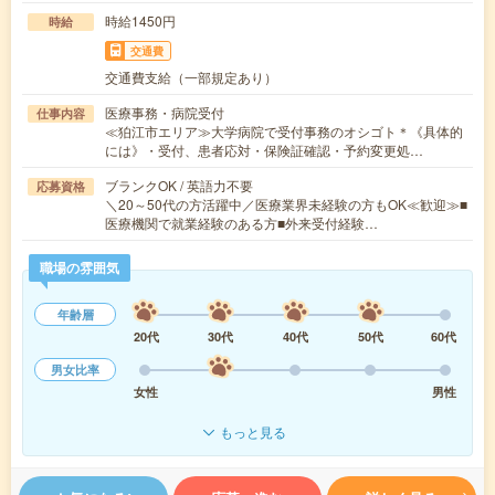
時給1450円
時給
交通費
交通費支給（一部規定あり）
医療事務・病院受付
仕事内容
≪狛江市エリア≫大学病院で受付事務のオシゴト＊《具体的
には》・受付、患者応対・保険証確認・予約変更処…
ブランクOK / 英語力不要
応募資格
＼20～50代の方活躍中／医療業界未経験の方もOK≪歓迎≫■
医療機関で就業経験のある方■外来受付経験…
職場の雰囲気
年齢層
20代
30代
40代
50代
60代
男女比率
女性
男性
もっと見る