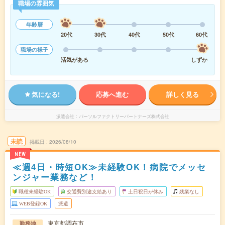
職場の雰囲気
年齢層
20代
30代
40代
50代
60代
職場の様子
活気がある
しずか
気になる!
応募へ進む
詳しく見る
派遣会社
パーソルファクトリーパートナーズ株式会社
未読
掲載日
2026/08/10
NEW
≪週4日・時短OK≫未経験OK！病院でメッセ
ンジャー業務など！
職種未経験OK
交通費別途支給あり
土日祝日が休み
残業なし
WEB登録OK
派遣
東京都調布市
勤務地