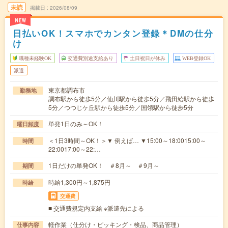
未読
掲載日
2026/08/09
NEW
日払いOK！スマホでカンタン登録＊DMの仕分
け
職種未経験OK
交通費別途支給あり
土日祝日が休み
WEB登録OK
派遣
東京都調布市
勤務地
調布駅から徒歩5分／仙川駅から徒歩5分／飛田給駅から徒歩
5分／つつじケ丘駅から徒歩5分／国領駅から徒歩5分
単発1日のみ～OK！
曜日頻度
＜1日3時間～OK！＞▼ 例えば… ▼15:00～18:0015:00～
時間
22:0017:00～22:…
1日だけの単発OK！ ＃8月～ ＃9月～
期間
時給1,300円～1,875円
時給
交通費
■ 交通費規定内支給 ※派遣先による
軽作業（仕分け・ピッキング・検品、商品管理）
仕事内容