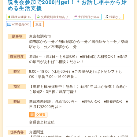
説明会参加で2000円get！＊お話し相手から始
める生活支援
職種未経験OK
交通費別途支給あり
土日祝日が休み
残業なし
WEB登録OK
派遣
東京都調布市
勤務地
調布駅から---分／飛田給駅から---分／国領駅から---分／柴崎
駅から---分／布田駅から---分
週3日～（週2日～も相談OK） ■曜日固定の相談OK！ ■希望
曜日頻度
の曜日があればご相談ください！
9:00～18:00（休憩60分）■ご希望があれば下記シフトも
時間
OK！早番 7:00～16:00遅番 …
【現在も積極採用中！急募！】勤務1年以上が多数！応募か
期間
ら最短2～3日後に就業可能！
無資格未経験：時給1500円～ ■週払いOK ■扶養内OK ■
時給
日収1万2000円以上
交通費
交通費全額支給
介護関連
仕事内容
【昼間だけの施設で、生活サポートなど】＊お年寄りが昼間