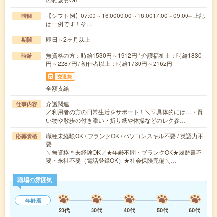
【シフト例】07:00～16:0009:00～18:0017:00～09:00※ 上記
時間
は一例です！そ…
即日～2ヶ月以上
期間
無資格の方：時給1530円～1912円 / 介護福祉士：時給1830
時給
円～2287円 / 初任者以上：時給1730円～2162円
交通費
全額支給
介護関連
仕事内容
／利用者の方の日常生活をサポート！＼▽具体的には…・買
い物や散歩の付き添い・折り紙や体操などのレク参…
職種未経験OK / ブランクOK / パソコンスキル不要 / 英語力不
応募資格
要
＼無資格＊未経験OK／★年齢不問・ブランクOK★履歴書不
要・来社不要（電話登録OK）★社会保険完備＼…
職場の雰囲気
年齢層
20代
30代
40代
50代
60代