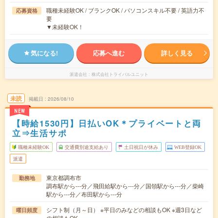
職種未経験OK / ブランクOK / パソコンスキル不要 / 英語力不
応募資格
要
▼未経験OK！
気になる!
応募へ進む
詳しく見る
派遣会社
株式会社トライバルユニット
未読
掲載日
2026/08/10
NEW
【時給1530円】日払いOK＊プライベートと両
立⇒生活サポ
職種未経験OK
交通費別途支給あり
土日祝日が休み
WEB登録OK
派遣
東京都調布市
勤務地
調布駅から---分／飛田給駅から---分／国領駅から---分／柴崎
駅から---分／布田駅から---分
シフト制（月～日） ※平日のみなどの相談もOK ※週3日など
曜日頻度
の相談もOK