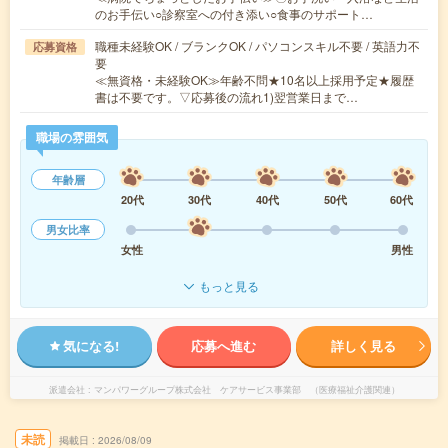
のお手伝い○診察室への付き添い○食事のサポート…
職種未経験OK / ブランクOK / パソコンスキル不要 / 英語力不
応募資格
要
≪無資格・未経験OK≫年齢不問★10名以上採用予定★履歴
書は不要です。▽応募後の流れ1)翌営業日まで…
職場の雰囲気
年齢層
20代
30代
40代
50代
60代
男女比率
女性
男性
もっと見る
気になる!
応募へ進む
詳しく見る
派遣会社
マンパワーグループ株式会社 ケアサービス事業部 （医療福祉介護関連）
未読
掲載日
2026/08/09