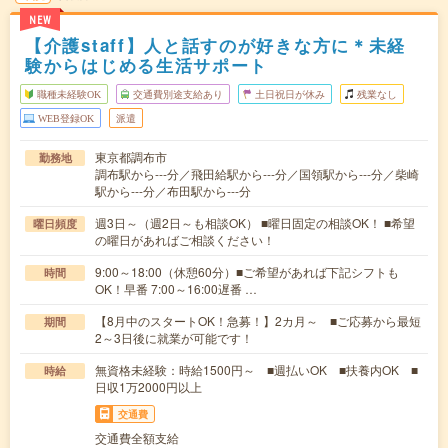
NEW
【介護staff】人と話すのが好きな方に＊未経
験からはじめる生活サポート
職種未経験OK
交通費別途支給あり
土日祝日が休み
残業なし
WEB登録OK
派遣
東京都調布市
勤務地
調布駅から---分／飛田給駅から---分／国領駅から---分／柴崎
駅から---分／布田駅から---分
週3日～（週2日～も相談OK） ■曜日固定の相談OK！ ■希望
曜日頻度
の曜日があればご相談ください！
9:00～18:00（休憩60分）■ご希望があれば下記シフトも
時間
OK！早番 7:00～16:00遅番 …
【8月中のスタートOK！急募！】2カ月～ ■ご応募から最短
期間
2～3日後に就業が可能です！
無資格未経験：時給1500円～ ■週払いOK ■扶養内OK ■
時給
日収1万2000円以上
交通費
交通費全額支給