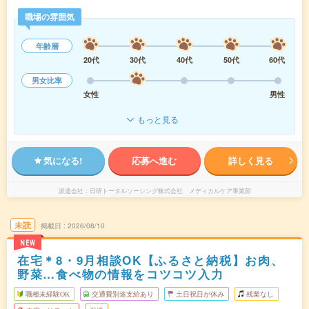
職場の雰囲気
年齢層
20代
30代
40代
50代
60代
男女比率
女性
男性
もっと見る
気になる!
応募へ進む
詳しく見る
派遣会社
日研トータルソーシング株式会社 メディカルケア事業部
未読
掲載日
2026/08/10
NEW
在宅＊8・9月相談OK【ふるさと納税】お肉、
野菜…食べ物の情報をコツコツ入力
職種未経験OK
交通費別途支給あり
土日祝日が休み
残業なし