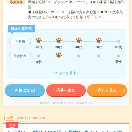
職種未経験OK / ブランクOK / パソコンスキル不要 / 英語力不
応募資格
要
◆未経験OK！Ｗワーク・副業の方も大歓迎！◆PCで文字入
力のできる方※スキルに応じて研修（平日3～5…
職場の雰囲気
年齢層
20代
30代
40代
50代
60代
男女比率
女性
男性
もっと見る
気になる!
応募へ進む
詳しく見る
派遣会社
株式会社グラスト 新宿オフィス
未読
掲載日
2026/08/10
NEW