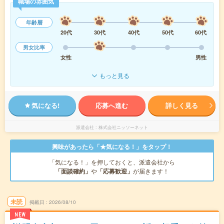
職場の雰囲気
年齢層
20代
30代
40代
50代
60代
男女比率
女性
男性
もっと見る
気になる!
応募へ進む
詳しく見る
派遣会社
株式会社ニッソーネット
興味があったら「★気になる！」をタップ！
「気になる！」を押しておくと、派遣会社から
「面談確約」
や
「応募歓迎」
が届きます！
未読
掲載日
2026/08/10
NEW