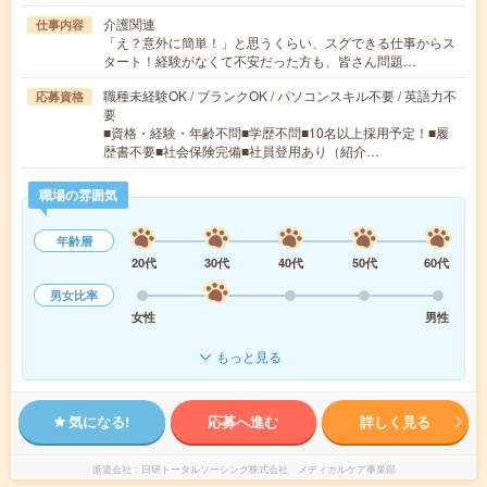
介護関連
仕事内容
「え？意外に簡単！」と思うくらい、スグできる仕事からス
タート！経験がなくて不安だった方も、皆さん問題…
職種未経験OK / ブランクOK / パソコンスキル不要 / 英語力不
応募資格
要
■資格・経験・年齢不問■学歴不問■10名以上採用予定！■履
歴書不要■社会保険完備■社員登用あり（紹介…
職場の雰囲気
年齢層
20代
30代
40代
50代
60代
男女比率
女性
男性
もっと見る
気になる!
応募へ進む
詳しく見る
派遣会社
日研トータルソーシング株式会社 メディカルケア事業部