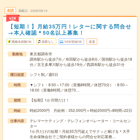
未読
掲載日
2026/08/10
NEW
【短期！】月給35万円！レターに関する問合せ
→本人確認＊50名以上募集！
職種未経験OK
残業なし
WEB登録OK
派遣
東京都調布市
勤務地
調布駅から徒歩7分／布田駅から徒歩8分／国領駅から徒歩18
分／京王多摩川駅から徒歩19分／西調布駅から徒歩31分
シフト制／週5日
曜日頻度
▼シフト・8:50～17:00（実働8時間／休憩70分）・8:50～
時間
18:00（実働8時間／休憩70…
【短期】1か月間だけ！
期間
時給2000円 月給例：352,000円＝時給2000円×8時間×22日
時給
テレマーケティング・テレフォンオペレーター・コールセン
仕事内容
ター
1か月だけの短期！月給35万円超えでサクッと稼げる＊大手
生命保険会社でご契約者様からの問合せ対応業務…