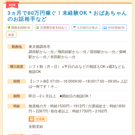
NEW
3ヵ月で80万円稼ぐ！未経験OK＊おばあちゃん
のお話相手など
職種未経験OK
交通費別途支給あり
土日祝日が休み
WEB登録OK
派遣
東京都調布市
勤務地
調布駅から---分／飛田給駅から---分／国領駅から---分／柴崎
駅から---分／布田駅から---分
シフト制（月～日） ※平日のみなどの相談もOK ※週3なども
曜日頻度
相談OK
【シフト例】07:00～16:0009:00～18:0017:00～09:00※ 上記
時間
は一例です！そ…
即日～2ヶ月以上 ■開始日の相談OK！
期間
無資格の方：時給1530円～1912円 / 介護福祉士：時給1830
時給
円～2287円 / 初任者以上：時給1730円～2162円
交通費
全額支給