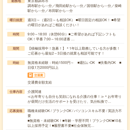
東京都調布市
勤務地
調布駅から---分／飛田給駅から---分／国領駅から---分／柴崎
駅から---分／布田駅から---分
週3日～（週2日～も相談OK） ■曜日固定の相談OK！ ■希望
曜日頻度
の曜日があればご相談ください！
9:00～18:00（休憩60分）■ご希望があれば下記シフトも
時間
OK！早番 7:00～16:00遅番 …
【積極採用中！急募！】＊1年以上勤務している方が多数！
期間
ご応募から最短2～3日後の就業も相談可能です！
無資格未経験：時給1500円～ ■週払いOK ■扶養内OK ■
時給
日収1万2000円以上
交通費
交通費全額支給
介護関連
仕事内容
≪お年寄りも自分も笑顔になれる介護の仕事！≫＊お年寄り
が昼間だけ生活のサポートを受けたり、気分転換で…
職種未経験OK / ブランクOK / パソコンスキル不要 / 英語力不
応募資格
要
■無資格・未経験OK！■年齢・学歴不問！ブランクOK!■10名
以上採用予定！■履歴書不要■社会保険完…