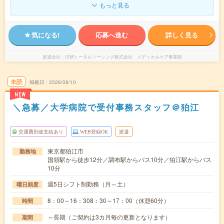
もっと見る
気になる!
応募へ進む
詳しく見る
派遣会社
日研トータルソーシング株式会社 メディカルケア事業部
未読
掲載日
2026/08/10
NEW
＼急募／大学病院で受付事務スタッフ＠狛江
交通費別途支給あり
WEB登録OK
派遣
東京都狛江市
勤務地
国領駅から徒歩12分／調布駅からバス10分／狛江駅からバス
10分
週5日シフト制勤務（月～土）
曜日頻度
8：00～16：308：30～17：00（休憩60分）
時間
～長期（ご契約は3カ月毎の更新となります）
期間