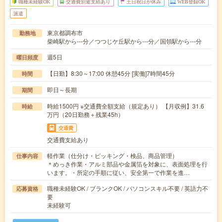
職種未経験OK
交通費別途支給あり
土日祝日が休み
WEB登録OK
派遣
東京都調布市
勤務地
柴崎駅から---分／つつじケ丘駅から---分／国領駅から---分
週5日
曜日頻度
【日勤】8:30～17:00 休憩45分 [実働]7時間45分
時間
即日～長期
期間
時給1500円 ※交通費全額支給（規定あり） 【月収例】31.6
時給
万円（20日勤務＋残業45h）
交通費
交通費支給あり
軽作業（仕分け・ピッキング・検品、商品管理）
仕事内容
＊めっき作業・アルミ部品や金属箔を対象に、表面処理を行
います。・所定の手順に従い、安全第一で作業を進…
職種未経験OK / ブランクOK / パソコンスキル不要 / 英語力不
応募資格
要
未経験可