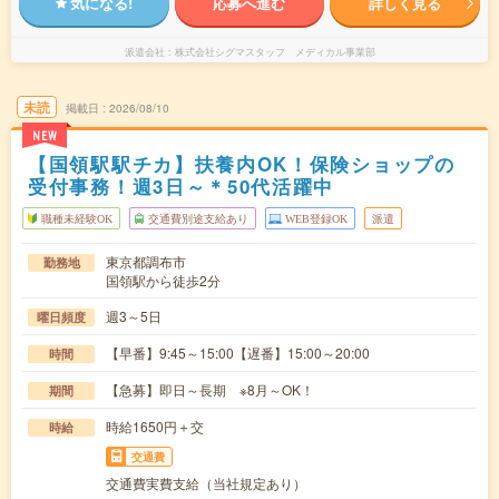
気になる!
応募へ進む
詳しく見る
派遣会社
株式会社シグマスタッフ メディカル事業部
未読
掲載日
2026/08/10
NEW
【国領駅駅チカ】扶養内OK！保険ショップの
受付事務！週3日～＊50代活躍中
職種未経験OK
交通費別途支給あり
WEB登録OK
派遣
東京都調布市
勤務地
国領駅から徒歩2分
週3～5日
曜日頻度
【早番】9:45～15:00【遅番】15:00～20:00
時間
【急募】即日～長期 ※8月～OK！
期間
時給1650円＋交
時給
交通費
交通費実費支給（当社規定あり）