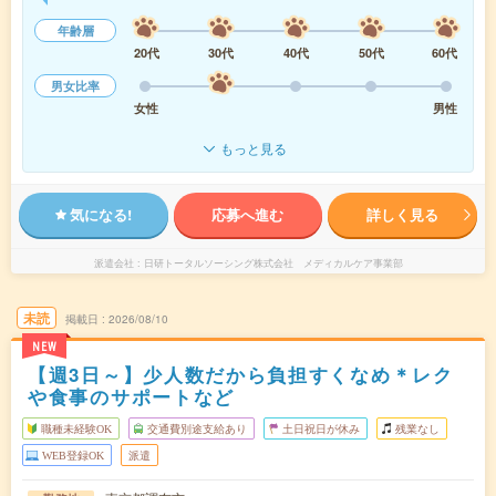
年齢層
20代
30代
40代
50代
60代
男女比率
女性
男性
もっと見る
気になる!
応募へ進む
詳しく見る
派遣会社
日研トータルソーシング株式会社 メディカルケア事業部
未読
掲載日
2026/08/10
NEW
【週3日～】少人数だから負担すくなめ＊レク
や食事のサポートなど
職種未経験OK
交通費別途支給あり
土日祝日が休み
残業なし
WEB登録OK
派遣