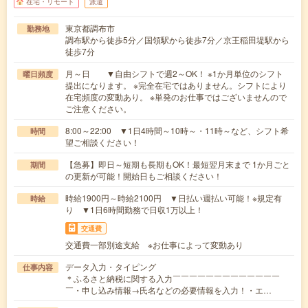
在宅・リモート
派遣
東京都調布市
勤務地
調布駅から徒歩5分／国領駅から徒歩7分／京王稲田堤駅から
徒歩7分
月～日 ▼自由シフトで週2～OK！ ※1か月単位のシフト
曜日頻度
提出になります。 ※完全在宅ではありません。シフトにより
在宅頻度の変動あり。 ※単発のお仕事ではございませんので
ご注意ください。
8:00～22:00 ▼1日4時間～10時～・11時～など、シフト希
時間
望ご相談ください！
【急募】即日～短期も長期もOK！最短翌月末まで 1か月ごと
期間
の更新が可能！開始日もご相談ください！
時給1900円～時給2100円 ▼日払い週払い可能！※規定有
時給
り ▼1日6時間勤務で日収1万以上！
交通費
交通費一部別途支給 ※お仕事によって変動あり
データ入力・タイピング
仕事内容
＊ふるさと納税に関する入力￣￣￣￣￣￣￣￣￣￣￣￣￣
￣・申し込み情報→氏名などの必要情報を入力！・エ…