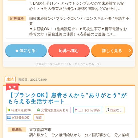
＼DMの仕分け／＜とってもシンプルなので未経験でも安
心！＞▼封入作業及び梱包▼雑誌や書籍などの仕分け…
職種未経験OK / ブランクOK / パソコンスキル不要 / 英語力不
応募資格
要
▼未経験OK！（副業歓迎☆）▼高校生不可▼携帯電話をお
持ちの方（業務連絡に使用）※応募後のご連絡はメ…
気になる!
応募へ進む
詳しく見る
派遣会社
株式会社バイトレ（キャムコムグループ）
未読
掲載日
2026/08/09
NEW
【ブランクOK】患者さんから”ありがとう”が
もらえる生活サポート
職種未経験OK
交通費別途支給あり
土日祝日が休み
残業なし
WEB登録OK
派遣
東京都調布市
勤務地
調布駅から---分／飛田給駅から---分／国領駅から---分／柴崎