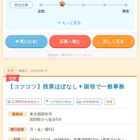
男女比率
女性
男性
もっと見る
気になる!
応募へ進む
詳しく見る
派遣会社
株式会社ニッソーネット
未読
掲載日
2026/08/10
NEW
【コツコツ】残業ほぼなし▼国領で一般事務
交通費別途支給あり
土日祝日が休み
WEB登録OK
派遣
東京都調布市
勤務地
国領駅から徒歩5分
月～金／週5日
曜日頻度
09:00-17:15（休憩60分）実働7時間15分（残業少なめ！）
時間