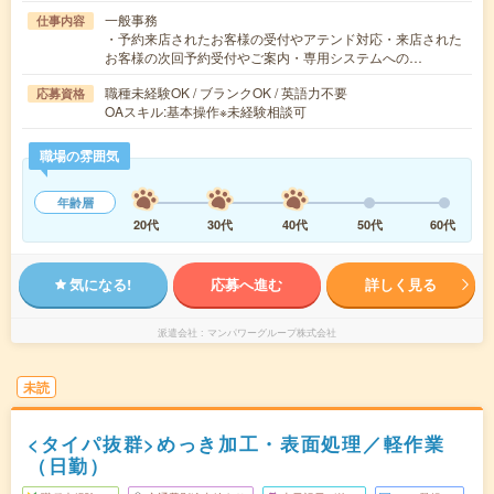
一般事務
仕事内容
・予約来店されたお客様の受付やアテンド対応・来店された
お客様の次回予約受付やご案内・専用システムへの…
職種未経験OK / ブランクOK / 英語力不要
応募資格
OAスキル:基本操作※未経験相談可
職場の雰囲気
年齢層
20代
30代
40代
50代
60代
気になる!
応募へ進む
詳しく見る
派遣会社
マンパワーグループ株式会社
未読
<タイパ抜群>めっき加工・表面処理／軽作業
（日勤）