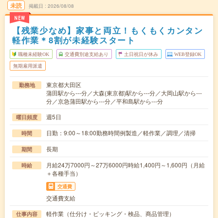
未読
掲載日
2026/08/08
NEW
【残業少なめ】家事と両立！もくもくカンタン
軽作業＊8割が未経験スタート
職種未経験OK
交通費別途支給あり
土日祝日が休み
WEB登録OK
無期雇用派遣
東京都大田区
勤務地
蒲田駅から---分／大森(東京都)駅から---分／大岡山駅から---
分／京急蒲田駅から---分／平和島駅から---分
週5日
曜日頻度
日勤：9:00～18:00勤務時間例製造／軽作業／調理／清掃
時間
長期
期間
月給24万7000円～27万6000円時給1,400円～1,600円（月給
時給
＋各種手当）
交通費
交通費支給
軽作業（仕分け・ピッキング・検品、商品管理）
仕事内容