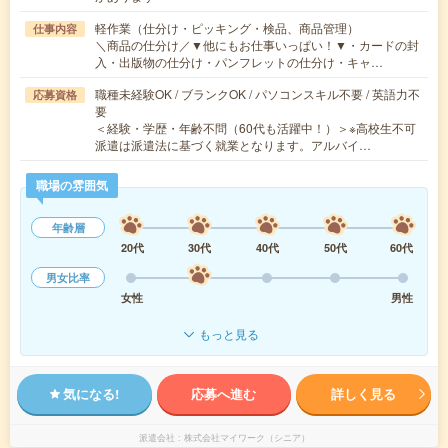
軽作業（仕分け・ピッキング・検品、商品管理）
仕事内容
＼商品の仕分け／▼他にもお仕事いっぱい！▼・カードの封
入・出版物の仕分け・パンフレットの仕分け・キャ…
職種未経験OK / ブランクOK / パソコンスキル不要 / 英語力不
応募資格
要
＜経験・学歴・年齢不問（60代も活躍中！）＞※高校生不可
派遣は派遣法に基づく就業となります。アルバイ…
職場の雰囲気
年齢層
20代
30代
40代
50代
60代
男女比率
女性
男性
もっと見る
気になる!
応募へ進む
詳しく見る
派遣会社
株式会社マイワーク（シニア）