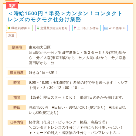
NEW
＜時給1500円＊単発＞カンタン！コンタクト
レンズのモクモク仕分け業務
職種未経験OK
交通費別途支給あり
土日祝日が休み
WEB登録OK
派遣
東京都大田区
勤務地
蒲田駅から---分／羽田空港第１・第２ターミナル(京急)駅か
ら---分／大森(東京都)駅から---分／大岡山駅から---分／京急
蒲田駅から---分
好きな1日～OK！
曜日頻度
9:00～18:00（実動8時間）希望の時間帯を選べます！＜シフ
時間
ト例＞・8：30～12：00・10：…
【急募】即日スタートＯＫ！ 単発1日のみから働けます。
期間
時給1500円 ■日払い・週払いOK！(規定あり) ■現金日払
時給
いもOK(規定あり)
軽作業（仕分け・ピッキング・検品、商品管理）
仕事内容
＼コンタクトレンズの仕分け／▼他にもお仕事いっぱい！
▼・カードの封入・出版物の仕分け・パンフレットの…