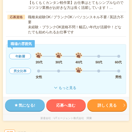
【もくもくカンタン軽作業】お仕事はとてもシンプルなので
コツコツ業務がお好きな方は長く活躍しています！…
職種未経験OK / ブランクOK / パソコンスキル不要 / 英語力不
応募資格
要
未経験・ブランクOK資格不問！幅広い年代が活躍中！どな
たでも始められるお仕事です
職場の雰囲気
年齢層
20代
30代
40代
50代
60代
男女比率
女性
男性
もっと見る
気になる!
応募へ進む
詳しく見る
派遣会社
UTエージェント株式会社 関東