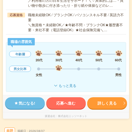
／利用者の方の日常生活をサポート！＼▽具体的には…・買
い物や散歩に付き添ったり・折り紙や体操などのレ…
職種未経験OK / ブランクOK / パソコンスキル不要 / 英語力不
応募資格
要
＼無資格＊未経験OK／★年齢不問・ブランクOK★履歴書不
要・来社不要（電話登録OK）★社会保険完備＼…
職場の雰囲気
年齢層
20代
30代
40代
50代
60代
男女比率
女性
男性
もっと見る
気になる!
応募へ進む
詳しく見る
派遣会社
株式会社ニッソーネット
未読
掲載日
2026/08/07