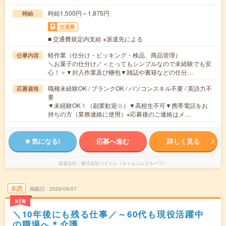
時給1,500円～1,875円
時給
交通費
■ 交通費規定内支給 ※派遣先による
軽作業（仕分け・ピッキング・検品、商品管理）
仕事内容
＼お菓子の仕分け／＜とってもシンプルなので未経験でも安
心！＞▼封入作業及び梱包▼雑誌や書籍などの仕分…
職種未経験OK / ブランクOK / パソコンスキル不要 / 英語力不
応募資格
要
▼未経験OK！（副業歓迎☆）▼高校生不可▼携帯電話をお
持ちの方（業務連絡に使用）※応募後のご連絡はメ…
気になる!
応募へ進む
詳しく見る
派遣会社
株式会社バイトレ（キャムコムグループ）
未読
掲載日
2026/08/07
NEW
＼10年後にも残る仕事／～60代も現役活躍中
の職場へ＊介護