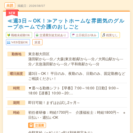
未読
掲載日
2026/08/07
NEW
≪週3日～OK！≫アットホームな雰囲気のグル
ープホームで介護のおしごと
職種未経験OK
交通費別途支給あり
土日祝日が休み
残業なし
WEB登録OK
派遣
東京都大田区
勤務地
蒲田駅から---分／大森(東京都)駅から---分／大岡山駅から---
分／京急蒲田駅から---分／平和島駅から---分
週3日～OK！ 平日のみ、夜勤のみ、日勤のみ、固定勤務など
曜日頻度
ご相談ください！
▼選べる勤務シフト【早番】7:00～16:00【日勤】9:00～
時間
18:00【遅番】10:00～20:…
即日可能！まずはお試し2ヶ月～
期間
初任者研修：時給1700円～ 介護福祉士：時給1800円～ ※
時給
日払い・週払いOK
交通費
全額支給（※ガソリン代は別途規定あり）