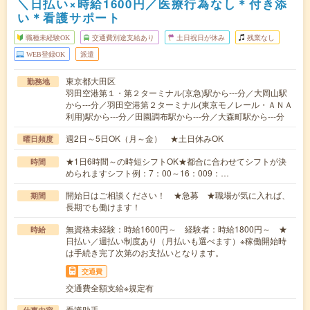
＼日払い×時給1600円／医療行為なし＊付き添
い＊看護サポート
職種未経験OK
交通費別途支給あり
土日祝日が休み
残業なし
WEB登録OK
派遣
東京都大田区
勤務地
羽田空港第１・第２ターミナル(京急)駅から---分／大岡山駅
から---分／羽田空港第２ターミナル(東京モノレール・ＡＮＡ
利用)駅から---分／田園調布駅から---分／大森町駅から---分
週2日～5日OK（月～金） ★土日休みOK
曜日頻度
★1日6時間～の時短シフトOK★都合に合わせてシフトが決
時間
められますシフト例：7：00～16：009：…
開始日はご相談ください！ ★急募 ★職場が気に入れば、
期間
長期でも働けます！
無資格未経験：時給1600円～ 経験者：時給1800円～ ★
時給
日払い／週払い制度あり（月払いも選べます）※稼働開始時
は手続き完了次第のお支払いとなります。
交通費
交通費全額支給※規定有
看護助手