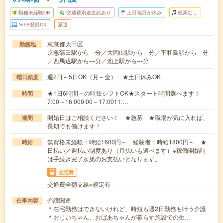
職種未経験OK
交通費別途支給あり
土日祝日が休み
残業なし
WEB登録OK
派遣
東京都大田区
勤務地
京急蒲田駅から---分／大岡山駅から---分／平和島駅から---分
／西馬込駅から---分／池上駅から---分
週2日～5日OK（月～金） ★土日休みOK
曜日頻度
★1日6時間～の時短シフトOK★スタート時間選べます！
時間
7:00～16:009:00～17:0011:…
開始日はご相談ください！ ★急募 ★職場が気に入れば、
期間
長期でも働けます！
無資格未経験：時給1600円～ 経験者：時給1800円～ ★
時給
日払い／週払い制度あり（月払いも選べます）※稼働開始時
は手続き完了次第のお支払いとなります。
交通費
交通費全額支給※規定有
介護関連
仕事内容
＊在宅勤務はできないけれど、時短も週2日勤務も叶う介護
＊おじいちゃん、おばあちゃんが暮らす施設での生…