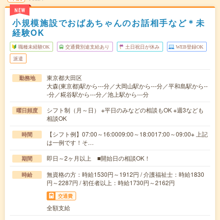
NEW
小規模施設でおばあちゃんのお話相手など＊未
経験OK
職種未経験OK
交通費別途支給あり
土日祝日が休み
WEB登録OK
派遣
東京都大田区
勤務地
大森(東京都)駅から---分／大岡山駅から---分／平和島駅から--
-分／糀谷駅から---分／池上駅から---分
シフト制（月～日） ※平日のみなどの相談もOK ※週3なども
曜日頻度
相談OK
【シフト例】07:00～16:0009:00～18:0017:00～09:00※ 上記
時間
は一例です！そ…
即日～2ヶ月以上 ■開始日の相談OK！
期間
無資格の方：時給1530円～1912円 / 介護福祉士：時給1830
時給
円～2287円 / 初任者以上：時給1730円～2162円
交通費
全額支給