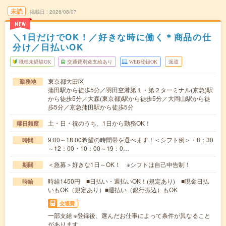
未読
掲載日
2026/08/07
NEW
＼1日だけでOK！／好きな時に働く＊商品の仕
分け／日払いOK
職種未経験OK
交通費別途支給あり
WEB登録OK
派遣
東京都大田区
勤務地
蒲田駅から徒歩5分／羽田空港第１・第２ターミナル(京急)駅
から徒歩5分／大森(東京都)駅から徒歩5分／大岡山駅から徒
歩5分／京急蒲田駅から徒歩5分
土・日・祝のうち、1日から勤務OK！
曜日頻度
9:00～18:00希望の時間帯を選べます！＜シフト例＞・8：30
時間
～12：00・10：00～19：0…
＜急募＞好きな1日～OK！ ※シフトは自己申告制！
期間
時給1450円 ■日払い・週払いOK！(規定あり) ■現金日払
時給
いもOK（規定あり）■週払い（銀行振込）もOK
交通費
一部支給 ※登録後、選んだお仕事によって条件が異なること
があります