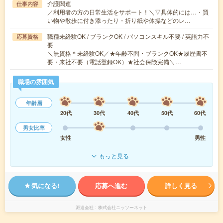
介護関連
仕事内容
／利用者の方の日常生活をサポート！＼▽具体的には…・買
い物や散歩に付き添ったり・折り紙や体操などのレ…
職種未経験OK / ブランクOK / パソコンスキル不要 / 英語力不
応募資格
要
＼無資格＊未経験OK／★年齢不問・ブランクOK★履歴書不
要・来社不要（電話登録OK）★社会保険完備＼…
職場の雰囲気
年齢層
20代
30代
40代
50代
60代
男女比率
女性
男性
もっと見る
気になる!
応募へ進む
詳しく見る
派遣会社
株式会社ニッソーネット