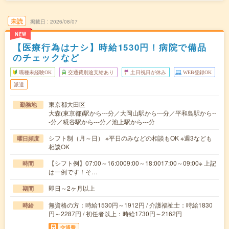
未読
掲載日
2026/08/07
NEW
【医療行為はナシ】時給1530円！病院で備品
のチェックなど
職種未経験OK
交通費別途支給あり
土日祝日が休み
WEB登録OK
派遣
東京都大田区
勤務地
大森(東京都)駅から---分／大岡山駅から---分／平和島駅から--
-分／糀谷駅から---分／池上駅から---分
シフト制（月～日） ※平日のみなどの相談もOK ※週3なども
曜日頻度
相談OK
【シフト例】07:00～16:0009:00～18:0017:00～09:00※ 上記
時間
は一例です！そ…
即日～2ヶ月以上
期間
無資格の方：時給1530円～1912円 / 介護福祉士：時給1830
時給
円～2287円 / 初任者以上：時給1730円～2162円
交通費