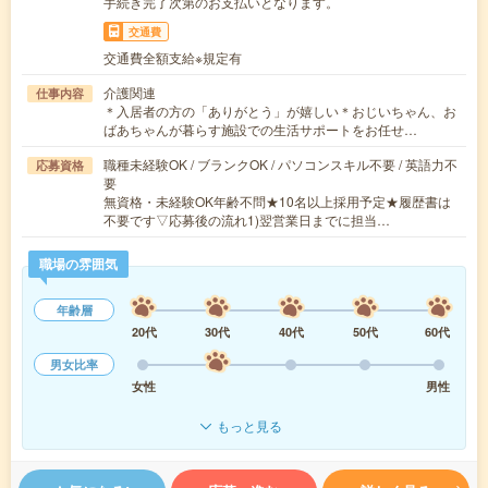
手続き完了次第のお支払いとなります。
交通費
交通費全額支給※規定有
介護関連
仕事内容
＊入居者の方の「ありがとう」が嬉しい＊おじいちゃん、お
ばあちゃんが暮らす施設での生活サポートをお任せ…
職種未経験OK / ブランクOK / パソコンスキル不要 / 英語力不
応募資格
要
無資格・未経験OK年齢不問★10名以上採用予定★履歴書は
不要です▽応募後の流れ1)翌営業日までに担当…
職場の雰囲気
年齢層
20代
30代
40代
50代
60代
男女比率
女性
男性
もっと見る