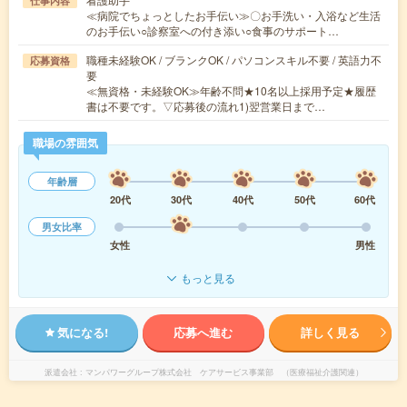
仕事内容
≪病院でちょっとしたお手伝い≫〇お手洗い・入浴など生活
のお手伝い○診察室への付き添い○食事のサポート…
職種未経験OK / ブランクOK / パソコンスキル不要 / 英語力不
応募資格
要
≪無資格・未経験OK≫年齢不問★10名以上採用予定★履歴
書は不要です。▽応募後の流れ1)翌営業日まで…
職場の雰囲気
年齢層
20代
30代
40代
50代
60代
男女比率
女性
男性
もっと見る
気になる!
応募へ進む
詳しく見る
派遣会社
マンパワーグループ株式会社 ケアサービス事業部 （医療福祉介護関連）