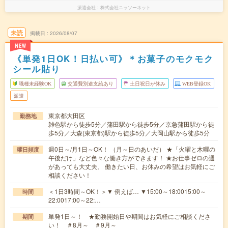
派遣会社
株式会社ニッソーネット
未読
掲載日
2026/08/07
NEW
《単発1日OK！日払い可》＊お菓子のモクモク
シール貼り
職種未経験OK
交通費別途支給あり
土日祝日が休み
WEB登録OK
派遣
東京都大田区
勤務地
雑色駅から徒歩5分／蒲田駅から徒歩5分／京急蒲田駅から徒
歩5分／大森(東京都)駅から徒歩5分／大岡山駅から徒歩5分
週0日～/月1日～OK！ （月～日のあいだ） ★「火曜と木曜の
曜日頻度
午後だけ」など色々な働き方ができます！ ★お仕事ゼロの週
があっても大丈夫。 働きたい日、お休みの希望はお気軽にご
相談ください！
＜1日3時間～OK！＞▼ 例えば… ▼15:00～18:0015:00～
時間
22:0017:00～22:…
単発1日～！ ★勤務開始日や期間はお気軽にご相談くださ
期間
い！ ＃8月～ ＃9月～