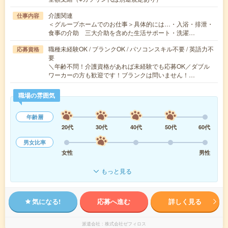
介護関連
仕事内容
＜グループホームでのお仕事＞具体的には…・入浴・排泄・
食事の介助 三大介助を含めた生活サポート・洗濯…
職種未経験OK / ブランクOK / パソコンスキル不要 / 英語力不
応募資格
要
＼年齢不問！介護資格があれば未経験でも応募OK／ダブル
ワーカーの方も歓迎です！ブランクは問いません！…
職場の雰囲気
年齢層
20代
30代
40代
50代
60代
男女比率
女性
男性
もっと見る
気になる!
応募へ進む
詳しく見る
派遣会社
株式会社ゼフィロス