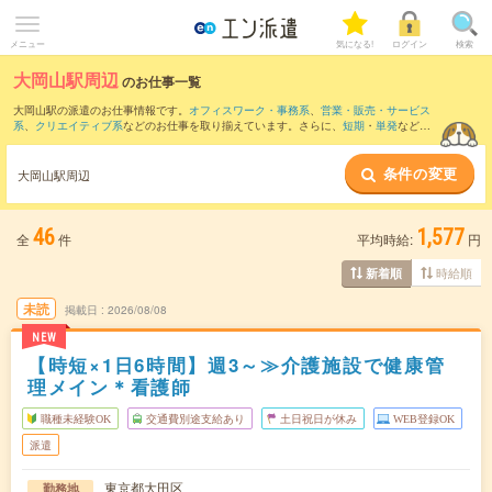
メニュー
気になる!
ログイン
検索
大岡山駅周辺
のお仕事一覧
大岡山駅の派遣のお仕事情報です。
オフィスワーク・事務系
、
営業・販売・サービス
系
、
クリエイティブ系
などのお仕事を取り揃えています。さらに、
短期
・
単発
などの
期間や、
職種未経験OK
などのこだわり条件で絞り込んでいただけます。
条件の変更
また、
大崎駅
・
五反田駅
・
目黒駅
・
大崎広小路駅
・
代官山駅
など近隣駅のお仕事もご
大岡山駅周辺
確認いただけます。
46
1,577
全
件
平均時給:
円
時給順
新着順
未読
掲載日
2026/08/08
NEW
【時短×1日6時間】週3～≫介護施設で健康管
理メイン＊看護師
職種未経験OK
交通費別途支給あり
土日祝日が休み
WEB登録OK
派遣
東京都大田区
勤務地