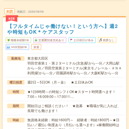
未読
掲載日
2026/08/06
NEW
【フルタイムじゃ働けない！という方へ】週2
や時短もOK＊ケアスタッフ
職種未経験OK
交通費別途支給あり
土日祝日が休み
残業なし
WEB登録OK
派遣
東京都大田区
勤務地
羽田空港第１・第２ターミナル(京急)駅から---分／大岡山駅
から---分／羽田空港第２ターミナル(東京モノレール・ＡＮＡ
利用)駅から---分／田園調布駅から---分／大森町駅から---分
週2日～5日OK（月～金） ★土日休みOK
曜日頻度
★1日6時間～の時短シフトOK★スタート時間選べます！
時間
7:00～16:009:00～17:0011:…
開始日はご相談ください！ ★急募 ★職場が気に入れば、
期間
長期でも働けます！
無資格未経験：時給1600円～ 経験者：時給1800円～★日
時給
払い／週払い制度あり（月払いも選べます）※稼働開始時は