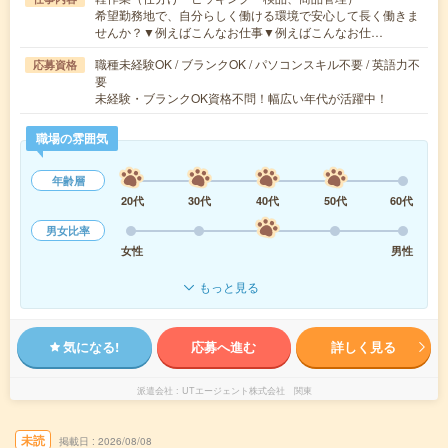
希望勤務地で、自分らしく働ける環境で安心して長く働きま
せんか？▼例えばこんなお仕事▼例えばこんなお仕…
職種未経験OK / ブランクOK / パソコンスキル不要 / 英語力不
応募資格
要
未経験・ブランクOK資格不問！幅広い年代が活躍中！
職場の雰囲気
年齢層
20代
30代
40代
50代
60代
男女比率
女性
男性
もっと見る
気になる!
応募へ進む
詳しく見る
派遣会社
UTエージェント株式会社 関東
未読
掲載日
2026/08/08