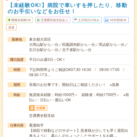
【未経験OK!】病院で車いすを押したり、移動
のお手伝いなどをお任せ！
職種未経験OK
交通費別途支給あり
土日祝日が休み
WEB登録OK
派遣
東京都大田区
勤務地
大岡山駅から---分／田園調布駅から---分／馬込駅から---分／
石川台駅から---分／北千束駅から---分
平日のみ週3日～OK！
曜日頻度
下記時間帯よりご相談OK07:30-16:30 / 08:00-17:00 /
時間
08:30-17:3…
長期のお仕事です。開始日はご相談ください！ ※急募
期間
無資格未経験：時給1500円～ 経験者：時給1700円～ ※前
時給
払い・日払い・週払いOK
交通費
交通費全額支給
看護助手
仕事内容
【病院で移動などのサポート】患者様が少しでも早く退院出
来るように、暮らしのちょっとしたサポートをお願…