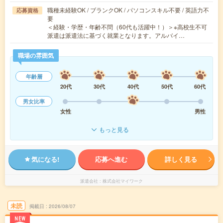
職種未経験OK / ブランクOK / パソコンスキル不要 / 英語力不
応募資格
要
＜経験・学歴・年齢不問（60代も活躍中！）＞※高校生不可
派遣は派遣法に基づく就業となります。アルバイ…
職場の雰囲気
年齢層
20代
30代
40代
50代
60代
男女比率
女性
男性
もっと見る
気になる!
応募へ進む
詳しく見る
派遣会社
株式会社マイワーク
未読
掲載日
2026/08/07
NEW