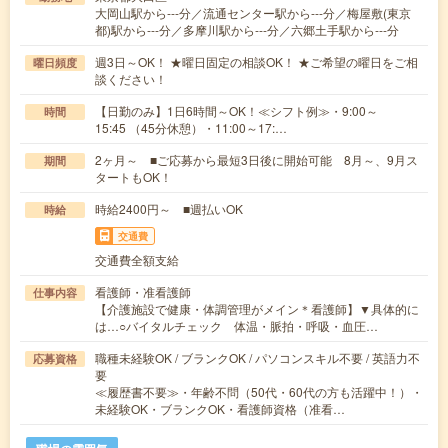
大岡山駅から---分／流通センター駅から---分／梅屋敷(東京
都)駅から---分／多摩川駅から---分／六郷土手駅から---分
週3日～OK！ ★曜日固定の相談OK！ ★ご希望の曜日をご相
曜日頻度
談ください！
【日勤のみ】1日6時間～OK！≪シフト例≫・9:00～
時間
15:45 （45分休憩）・11:00～17:…
2ヶ月～ ■ご応募から最短3日後に開始可能 8月～、9月ス
期間
タートもOK！
時給2400円～ ■週払いOK
時給
交通費
交通費全額支給
看護師・准看護師
仕事内容
【介護施設で健康・体調管理がメイン＊看護師】▼具体的に
は…○バイタルチェック 体温・脈拍・呼吸・血圧…
職種未経験OK / ブランクOK / パソコンスキル不要 / 英語力不
応募資格
要
≪履歴書不要≫・年齢不問（50代・60代の方も活躍中！）・
未経験OK・ブランクOK・看護師資格（准看…