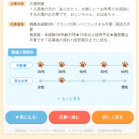
介護関連
仕事内容
＊入居者の方の「ありがとう」が嬉しい＊お年寄りを笑顔に
する介護のお仕事です。おじいちゃん、おばあちゃ…
職種未経験OK / ブランクOK / パソコンスキル不要 / 英語力不
応募資格
要
無資格・未経験OK年齢不問★10名以上採用予定★履歴書は
不要です▽応募後の流れ1)翌営業日までに担当…
職場の雰囲気
年齢層
20代
30代
40代
50代
60代
男女比率
女性
男性
もっと見る
気になる!
応募へ進む
詳しく見る
派遣会社
マンパワーグループ株式会社 ケアサービス事業部 （医療福祉介護関連）