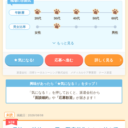
職場の雰囲気
年齢層
20代
30代
40代
50代
60代
男女比率
女性
男性
もっと見る
気になる!
応募へ進む
詳しく見る
派遣会社
日研トータルソーシング株式会社 メディカルケア事業部 ナース派遣
興味があったら「★気になる！」をタップ！
「気になる！」を押しておくと、派遣会社から
「面談確約」
や
「応募歓迎」
が届きます！
未読
掲載日
2026/08/08
NEW