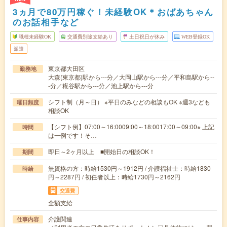
3ヵ月で80万円稼ぐ！未経験OK＊おばあちゃん
のお話相手など
職種未経験OK
交通費別途支給あり
土日祝日が休み
WEB登録OK
派遣
東京都大田区
勤務地
大森(東京都)駅から---分／大岡山駅から---分／平和島駅から--
-分／糀谷駅から---分／池上駅から---分
シフト制（月～日） ※平日のみなどの相談もOK ※週3なども
曜日頻度
相談OK
【シフト例】07:00～16:0009:00～18:0017:00～09:00※ 上記
時間
は一例です！そ…
即日～2ヶ月以上 ■開始日の相談OK！
期間
無資格の方：時給1530円～1912円 / 介護福祉士：時給1830
時給
円～2287円 / 初任者以上：時給1730円～2162円
交通費
全額支給
介護関連
仕事内容