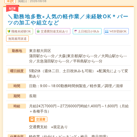
未読
掲載日
2026/08/08
NEW
＼勤務地多数×人気の軽作業／未経験OK＊パー
ツの加工や組立など
職種未経験OK
交通費別途支給あり
土日祝日が休み
WEB登録OK
無期雇用派遣
東京都大田区
勤務地
蒲田駅から---分／大森(東京都)駅から---分／大岡山駅から---
分／京急蒲田駅から---分／平和島駅から---分
5勤2休（週休二日、土日祝休みも可能） ※配属先によって変
曜日頻度
動あり
日勤：9:00～18:00勤務時間例製造／軽作業／調理／清掃
時間
長期
期間
月給24万7000円～27万6000円時給1,400円～1,600円（月給
時給
＋各種手当）
交通費
交通費支給 ※規定あり
軽作業（仕分け・ピッキング・検品、商品管理）
仕事内容