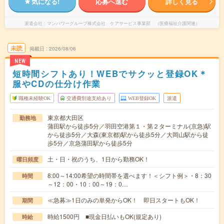
気になる!
応募へ進む
詳しく見る
派遣会社
マンパワーグループ株式会社 ケアサービス事業部 （医療福祉介護関連）
未読
掲載日
2026/08/06
NEW
短時間シフトあり！WEBでサクッと登録OK＊
服やCDの仕分け作業
職種未経験OK
交通費別途支給あり
WEB登録OK
派遣
東京都大田区
勤務地
蒲田駅から徒歩5分／羽田空港第１・第２ターミナル(京急)駅
から徒歩5分／大森(東京都)駅から徒歩5分／大岡山駅から徒
歩5分／京急蒲田駅から徒歩5分
土・日・祝のうち、1日から勤務OK！
曜日頻度
8:00～14:00希望の時間帯を選べます！＜シフト例＞・8：30
時間
～12：00・10：00～19：0…
≪急募≫1日のみの単発からOK！ 即日スタートもOK！
期間
時給1500円 ■現金日払いもOK(規定あり)
時給