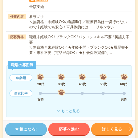
全額支給
看護助手
仕事内容
＼無資格・未経験OKの看護助手／医療行為は一切行わない
ので未経験でも安心！▽具体的には…・リネンやシ…
職種未経験OK / ブランクOK / パソコンスキル不要 / 英語力不
応募資格
要
＼無資格＊未経験OK／★年齢不問・ブランクOK★履歴書不
要・来社不要（電話登録OK）★社会保険完備＼…
職場の雰囲気
年齢層
20代
30代
40代
50代
60代
男女比率
女性
男性
もっと見る
気になる!
応募へ進む
詳しく見る