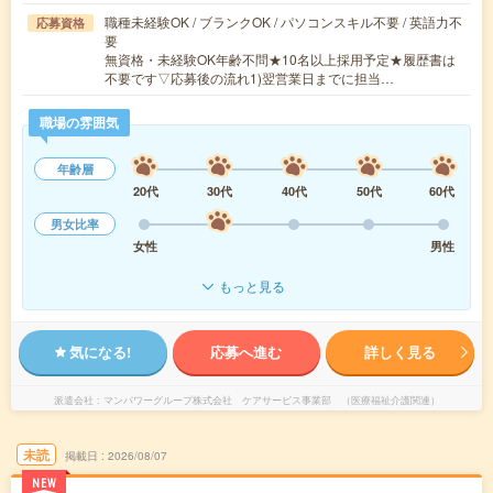
職種未経験OK / ブランクOK / パソコンスキル不要 / 英語力不
応募資格
要
無資格・未経験OK年齢不問★10名以上採用予定★履歴書は
不要です▽応募後の流れ1)翌営業日までに担当…
職場の雰囲気
年齢層
20代
30代
40代
50代
60代
男女比率
女性
男性
もっと見る
気になる!
応募へ進む
詳しく見る
派遣会社
マンパワーグループ株式会社 ケアサービス事業部 （医療福祉介護関連）
未読
掲載日
2026/08/07
NEW