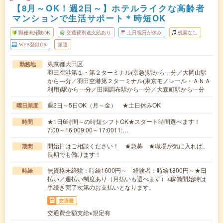
【8月～OK！週2日～】ホテルライクな高齢者
マンションで生活サポート＊時短OK
職種未経験OK
交通費別途支給あり
土日祝日が休み
残業なし
WEB登録OK
派遣
東京都大田区
勤務地
羽田空港第１・第２ターミナル(京急)駅から---分／大岡山駅
から---分／羽田空港第２ターミナル(東京モノレール・ＡＮＡ
利用)駅から---分／田園調布駅から---分／大森町駅から---分
週2日～5日OK（月～金） ★土日休みOK
曜日頻度
★1日6時間～の時短シフトOK★スタート時間選べます！
時間
7:00～16:009:00～17:0011:…
開始日はご相談ください！ ★急募 ★職場が気に入れば、
期間
長期でも働けます！
無資格未経験：時給1600円～ 経験者：時給1800円～★日
時給
払い／週払い制度あり（月払いも選べます）※稼働開始時は
手続き完了次第のお支払いとなります。
交通費
交通費全額支給※規定有