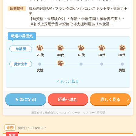
職種未経験OK / ブランクOK / パソコンスキル不要 / 英語力不
応募資格
要
【無資格・未経験OK】＊年齢・学歴不問！履歴書不要！＊
10名以上採用予定≪資格取得支援制度あり≫受講…
職場の雰囲気
年齢層
20代
30代
40代
50代
60代
男女比率
女性
男性
もっと見る
気になる!
応募へ進む
詳しく見る
派遣会社
株式会社ウィルオブ・ワーク ケアワーク事業部
未読
掲載日
2026/08/07
NEW