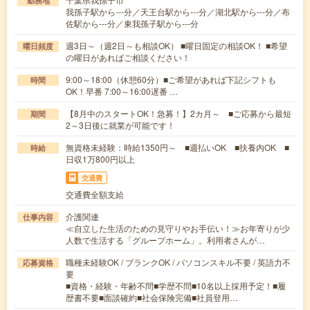
勤務地
我孫子駅から---分／天王台駅から---分／湖北駅から---分／布
佐駅から---分／東我孫子駅から---分
週3日～（週2日～も相談OK） ■曜日固定の相談OK！ ■希望
曜日頻度
の曜日があればご相談ください！
9:00～18:00（休憩60分）■ご希望があれば下記シフトも
時間
OK！早番 7:00～16:00遅番 …
【8月中のスタートOK！急募！】2カ月～ ■ご応募から最短
期間
2～3日後に就業が可能です！
無資格未経験：時給1350円～ ■週払いOK ■扶養内OK ■
時給
日収1万800円以上
交通費
交通費全額支給
介護関連
仕事内容
≪自立した生活のための見守りやお手伝い！≫お年寄りが少
人数で生活する「グループホーム」。利用者さんが…
職種未経験OK / ブランクOK / パソコンスキル不要 / 英語力不
応募資格
要
■資格・経験・年齢不問■学歴不問■10名以上採用予定！■履
歴書不要■面談確約■社会保険完備■社員登用…