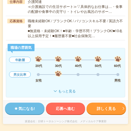
介護関連
仕事内容
≪介護施設での生活サポート≫▽具体的なお仕事は…・食事
の配膳や食事中の見守り・トイレやお風呂のサポー…
職種未経験OK / ブランクOK / パソコンスキル不要 / 英語力不
応募資格
要
■無資格・未経験OK！■年齢・学歴不問！ブランクOK!■10名
以上採用予定！■履歴書不要■社会保険完…
職場の雰囲気
年齢層
20代
30代
40代
50代
60代
男女比率
女性
男性
もっと見る
気になる!
応募へ進む
詳しく見る
派遣会社
日研トータルソーシング株式会社 メディカルケア事業部