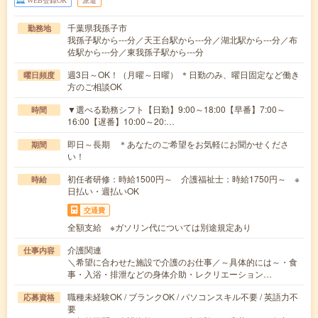
WEB登録OK
派遣
千葉県我孫子市
勤務地
我孫子駅から---分／天王台駅から---分／湖北駅から---分／布
佐駅から---分／東我孫子駅から---分
週3日～OK！（月曜～日曜） ＊日勤のみ、曜日固定など働き
曜日頻度
方のご相談OK
▼選べる勤務シフト【日勤】9:00～18:00【早番】7:00～
時間
16:00【遅番】10:00～20:…
即日～長期 ＊あなたのご希望をお気軽にお聞かせくださ
期間
い！
初任者研修：時給1500円～ 介護福祉士：時給1750円～ ※
時給
日払い・週払いOK
交通費
全額支給 ※ガソリン代については別途規定あり
介護関連
仕事内容
＼希望に合わせた施設で介護のお仕事／～具体的には～・食
事・入浴・排泄などの身体介助・レクリエーション…
職種未経験OK / ブランクOK / パソコンスキル不要 / 英語力不
応募資格
要