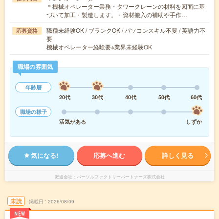
＊機械オペレーター業務・タワークレーンの材料を図面に基
づいて加工・製造します。・資材搬入の補助や手作…
職種未経験OK / ブランクOK / パソコンスキル不要 / 英語力不
応募資格
要
機械オペレーター経験要※業界未経験OK
職場の雰囲気
年齢層
20代
30代
40代
50代
60代
職場の様子
活気がある
しずか
気になる!
応募へ進む
詳しく見る
派遣会社
パーソルファクトリーパートナーズ株式会社
未読
掲載日
2026/08/09
NEW