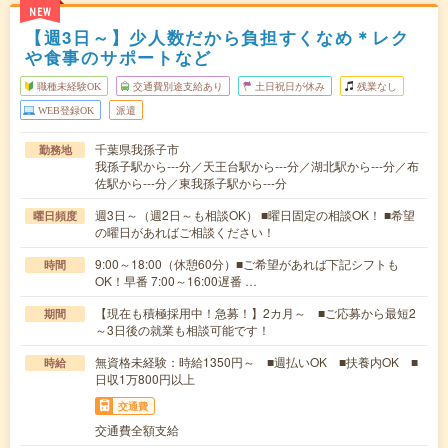
NEW
【週3日～】少人数だから負担すくなめ＊レク
や食事のサポートなど
職種未経験OK
交通費別途支給あり
土日祝日が休み
残業なし
WEB登録OK
派遣
千葉県我孫子市
勤務地
我孫子駅から---分／天王台駅から---分／湖北駅から---分／布
佐駅から---分／東我孫子駅から---分
週3日～（週2日～も相談OK） ■曜日固定の相談OK！ ■希望
曜日頻度
の曜日があればご相談ください！
9:00～18:00（休憩60分）■ご希望があれば下記シフトも
時間
OK！早番 7:00～16:00遅番 …
【現在も積極採用中！急募！】2カ月～ ■ご応募から最短2
期間
～3日後の就業も相談可能です！
無資格未経験：時給1350円～ ■週払いOK ■扶養内OK ■
時給
日収1万800円以上
交通費
交通費全額支給