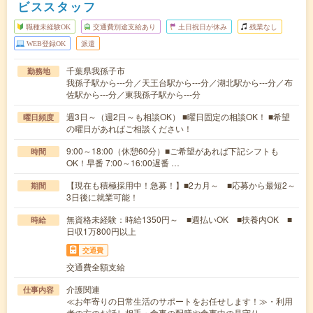
ビススタッフ
職種未経験OK
交通費別途支給あり
土日祝日が休み
残業なし
WEB登録OK
派遣
千葉県我孫子市
勤務地
我孫子駅から---分／天王台駅から---分／湖北駅から---分／布
佐駅から---分／東我孫子駅から---分
週3日～（週2日～も相談OK） ■曜日固定の相談OK！ ■希望
曜日頻度
の曜日があればご相談ください！
9:00～18:00（休憩60分）■ご希望があれば下記シフトも
時間
OK！早番 7:00～16:00遅番 …
【現在も積極採用中！急募！】■2カ月～ ■応募から最短2～
期間
3日後に就業可能！
無資格未経験：時給1350円～ ■週払いOK ■扶養内OK ■
時給
日収1万800円以上
交通費
交通費全額支給
介護関連
仕事内容
≪お年寄りの日常生活のサポートをお任せします！≫・利用
者の方のお話し相手・食事の配膳や食事中の見守り…