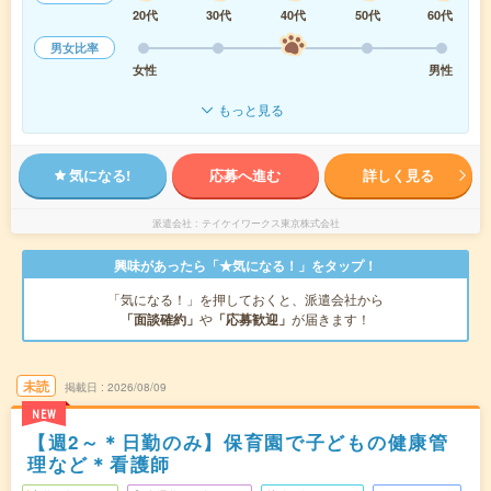
20代
30代
40代
50代
60代
男女比率
女性
男性
もっと見る
気になる!
応募へ進む
詳しく見る
派遣会社
テイケイワークス東京株式会社
興味があったら「★気になる！」をタップ！
「気になる！」を押しておくと、派遣会社から
「面談確約」
や
「応募歓迎」
が届きます！
未読
掲載日
2026/08/09
NEW
【週2～＊日勤のみ】保育園で子どもの健康管
理など＊看護師