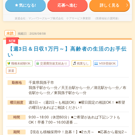
気になる!
応募へ進む
詳しく見る
派遣会社
マンパワーグループ株式会社 ケアサービス事業部 （医療福祉介護関連）
未読
掲載日
2026/08/08
NEW
【週3日＆日収1万円～】高齢者の生活のお手伝
い
職種未経験OK
交通費別途支給あり
残業なし
WEB登録OK
派遣
千葉県我孫子市
勤務地
我孫子駅から---分／天王台駅から---分／湖北駅から---分／布
佐駅から---分／東我孫子駅から---分
週3日～（週2日～も相談OK） ■曜日固定の相談OK！ ■希望
曜日頻度
の曜日があればご相談ください！
9:00～18:00（休憩60分）■ご希望があれば下記シフトも
時間
OK！早番 7:00～16:00遅番 …
【現在も積極採用中！急募！】■2カ月～ ■応募から最短2～
期間