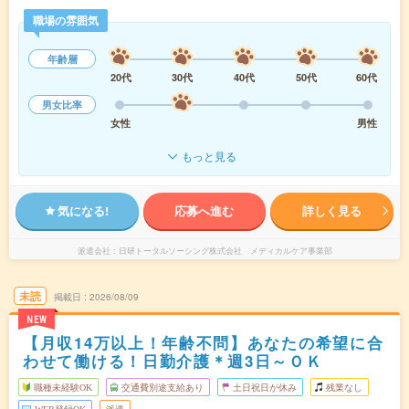
職場の雰囲気
年齢層
20代
30代
40代
50代
60代
男女比率
女性
男性
もっと見る
気になる!
応募へ進む
詳しく見る
派遣会社
日研トータルソーシング株式会社 メディカルケア事業部
未読
掲載日
2026/08/09
NEW
【月収14万以上！年齢不問】あなたの希望に合
わせて働ける！日勤介護＊週3日～ＯＫ
職種未経験OK
交通費別途支給あり
土日祝日が休み
残業なし