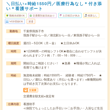
＼日払い×時給1550円／医療行為なし＊付き添
い＊看護サポート
職種未経験OK
交通費別途支給あり
土日祝日が休み
残業なし
WEB登録OK
派遣
千葉県我孫子市
勤務地
我孫子駅から---分／湖北駅から---分／東我孫子駅から---分
週2日～5日OK（月～金） ★土日休みOK
曜日頻度
★1日5時間～の時短シフトOK★都合に合わせてシフトが決
時間
められますシフト例：7：00～16：009：…
開始日はご相談ください！ ★急募 ★職場が気に入れば、
期間
長期でも働けます！
無資格未経験：時給1550円～ 経験者：時給1750円～ ★
時給
日払い／週払い制度あり（月払いも選べます）※稼働開始時
は手続き完了次第のお支払いとなります。
交通費
交通費全額支給※規定有
看護助手
仕事内容
≪病院でちょっとしたお手伝い≫〇お手洗い・入浴など生活