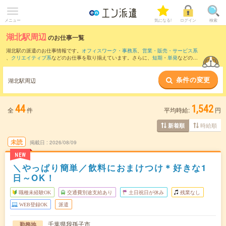
メニュー
気になる!
ログイン
検索
湖北駅周辺
のお仕事一覧
湖北駅の派遣のお仕事情報です。
オフィスワーク・事務系
、
営業・販売・サービス系
、
クリエイティブ系
などのお仕事を取り揃えています。さらに、
短期
・
単発
などの期
間や、
職種未経験OK
などのこだわり条件で絞り込んでいただけます。
条件の変更
また、
柏駅
・
柏の葉キャンパス駅
・
柏たなか駅
・
北柏駅
・
南柏駅
など近隣駅のお仕事
湖北駅周辺
もご確認いただけます。
44
1,542
全
件
平均時給:
円
時給順
新着順
未読
掲載日
2026/08/09
NEW
＼やっぱり簡単／飲料におまけつけ＊好きな1
日～OK！
職種未経験OK
交通費別途支給あり
土日祝日が休み
残業なし
WEB登録OK
派遣
千葉県我孫子市
勤務地