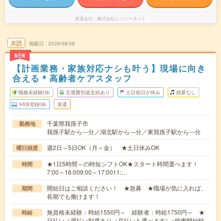
派遣会社
株式会社ニッソーネット
未読
掲載日
2026/08/08
NEW
【計画業務・家族対応ナシも叶う】現場に向き
合える＊高齢者ケアスタッフ
職種未経験OK
交通費別途支給あり
土日祝日が休み
残業なし
WEB登録OK
派遣
千葉県我孫子市
勤務地
我孫子駅から---分／湖北駅から---分／東我孫子駅から---分
週2日～5日OK（月～金） ★土日休みOK
曜日頻度
★1日5時間～の時短シフトOK★スタート時間選べます！
時間
7:00～16:009:00～17:0011:…
開始日はご相談ください！ ★急募 ★職場が気に入れば、
期間
長期でも働けます！
無資格未経験：時給1550円～ 経験者：時給1750円～ ★
時給
日払い／週払い制度あり（月払いも選べます）※稼働開始時