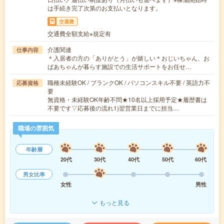
は手続き完了次第のお支払いとなります。
交通費
交通費全額支給※規定有
介護関連
仕事内容
＊入居者の方の「ありがとう」が嬉しい＊おじいちゃん、お
ばあちゃんが暮らす施設での生活サポートをお任せ…
職種未経験OK / ブランクOK / パソコンスキル不要 / 英語力不
応募資格
要
無資格・未経験OK年齢不問★10名以上採用予定★履歴書は
不要です▽応募後の流れ1)翌営業日までに担当…
職場の雰囲気
年齢層
20代
30代
40代
50代
60代
男女比率
女性
男性
もっと見る