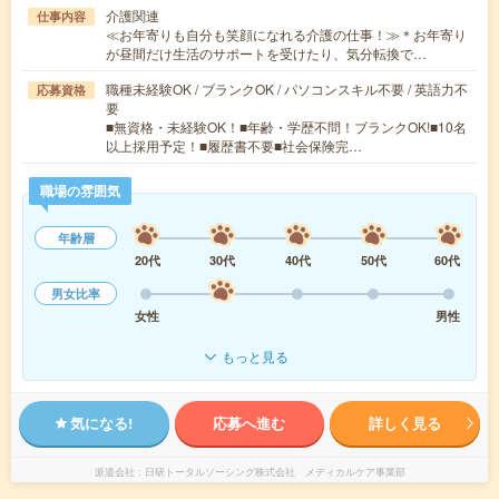
介護関連
仕事内容
≪お年寄りも自分も笑顔になれる介護の仕事！≫＊お年寄り
が昼間だけ生活のサポートを受けたり、気分転換で…
職種未経験OK / ブランクOK / パソコンスキル不要 / 英語力不
応募資格
要
■無資格・未経験OK！■年齢・学歴不問！ブランクOK!■10名
以上採用予定！■履歴書不要■社会保険完…
職場の雰囲気
年齢層
20代
30代
40代
50代
60代
男女比率
女性
男性
もっと見る
気になる!
応募へ進む
詳しく見る
派遣会社
日研トータルソーシング株式会社 メディカルケア事業部