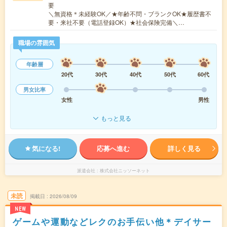
要
＼無資格＊未経験OK／★年齢不問・ブランクOK★履歴書不
要・来社不要（電話登録OK）★社会保険完備＼…
職場の雰囲気
年齢層
20代
30代
40代
50代
60代
男女比率
女性
男性
もっと見る
気になる!
応募へ進む
詳しく見る
派遣会社
株式会社ニッソーネット
未読
掲載日
2026/08/09
NEW
ゲームや運動などレクのお手伝い他＊デイサー