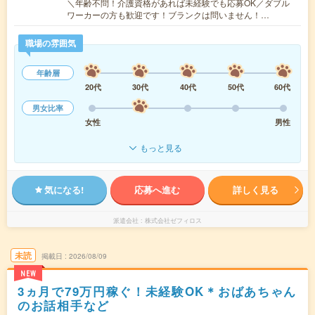
＼年齢不問！介護資格があれば未経験でも応募OK／ダブル
ワーカーの方も歓迎です！ブランクは問いません！…
職場の雰囲気
年齢層
20代
30代
40代
50代
60代
男女比率
女性
男性
もっと見る
気になる!
応募へ進む
詳しく見る
派遣会社
株式会社ゼフィロス
未読
掲載日
2026/08/09
NEW
3ヵ月で79万円稼ぐ！未経験OK＊おばあちゃん
のお話相手など