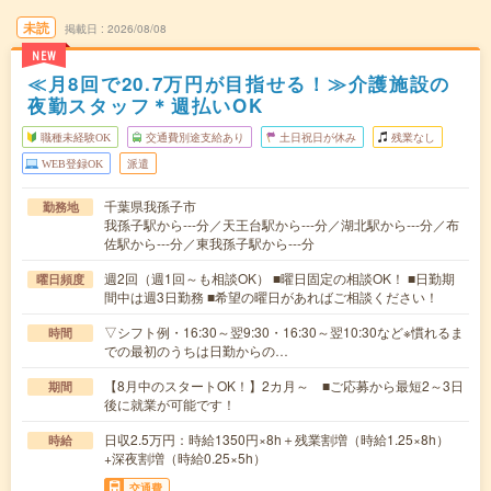
未読
掲載日
2026/08/08
NEW
≪月8回で20.7万円が目指せる！≫介護施設の
夜勤スタッフ＊週払いOK
職種未経験OK
交通費別途支給あり
土日祝日が休み
残業なし
WEB登録OK
派遣
千葉県我孫子市
勤務地
我孫子駅から---分／天王台駅から---分／湖北駅から---分／布
佐駅から---分／東我孫子駅から---分
週2回（週1回～も相談OK） ■曜日固定の相談OK！ ■日勤期
曜日頻度
間中は週3日勤務 ■希望の曜日があればご相談ください！
▽シフト例・16:30～翌9:30・16:30～翌10:30など※慣れるま
時間
での最初のうちは日勤からの…
【8月中のスタートOK！】2カ月～ ■ご応募から最短2～3日
期間
後に就業が可能です！
日収2.5万円：時給1350円×8h＋残業割増（時給1.25×8h）
時給
+深夜割増（時給0.25×5h）
交通費