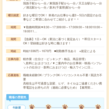
我孫子駅から---分／東我孫子駅から---分／天王台駅から---分
／湖北駅から---分／新木(千葉県)駅から---分
好きな曜日でOK！ 単発のお仕事から週3～5日の固定のお仕
曜日頻度
事など ご希望に合わせてご紹介します＾＾
▼勤務時間例▼8:30～17:309:00～17:009:00～18:0010:00～
時間
19:0011…
【急募】1日～OK（業法に基づく規定あり）＊即日スタート
期間
OK！登録後は好きな時に働けます！
時給1336円～1670円 ■初勤務手当あり ※規定による
時給
軽作業（仕分け・ピッキング・検品、商品管理）
仕事内容
＼飲料におまけつけ／▼ご案内中のお仕事例・映画パンフレ
ットの仕分け・飲料におまけつけ・輸入ワインに日…
職種未経験OK / ブランクOK / パソコンスキル不要 / 英語力不
応募資格
要
高校生は不可過度な染髪、ヒゲ、ネイルはご遠慮ください携
帯電話をお持ちの方（連絡に必要なため）【雇用契…
職場の雰囲気
年齢層