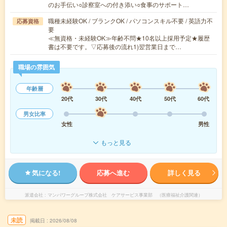
のお手伝い○診察室への付き添い○食事のサポート…
職種未経験OK / ブランクOK / パソコンスキル不要 / 英語力不
応募資格
要
≪無資格・未経験OK≫年齢不問★10名以上採用予定★履歴
書は不要です。▽応募後の流れ1)翌営業日まで…
職場の雰囲気
年齢層
20代
30代
40代
50代
60代
男女比率
女性
男性
もっと見る
気になる!
応募へ進む
詳しく見る
派遣会社
マンパワーグループ株式会社 ケアサービス事業部 （医療福祉介護関連）
未読
掲載日
2026/08/08