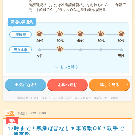
看護師資格（または准看護師資格）をお持ちの方！・年齢不
問・未経験OK・ブランクOK※志望動機や履歴書…
職場の雰囲気
年齢層
20代
30代
40代
50代
60代
男女比率
女性
男性
もっと見る
気になる!
応募へ進む
詳しく見る
派遣会社
日研トータルソーシング株式会社 メディカルケア事業部 ナース派遣
未読
掲載日
2026/08/09
NEW
17時まで＊残業ほぼなし▼車通勤OK＊取手で
一般事務