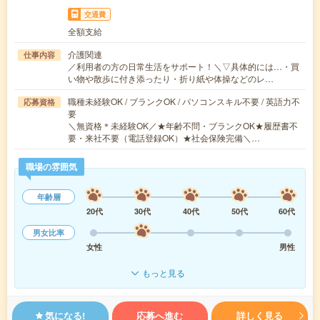
交通費
全額支給
介護関連
仕事内容
／利用者の方の日常生活をサポート！＼▽具体的には…・買
い物や散歩に付き添ったり・折り紙や体操などのレ…
職種未経験OK / ブランクOK / パソコンスキル不要 / 英語力不
応募資格
要
＼無資格＊未経験OK／★年齢不問・ブランクOK★履歴書不
要・来社不要（電話登録OK）★社会保険完備＼…
職場の雰囲気
年齢層
20代
30代
40代
50代
60代
男女比率
女性
男性
もっと見る
気になる!
応募へ進む
詳しく見る