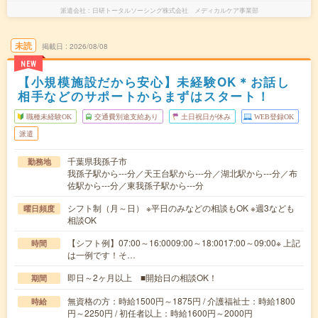
派遣会社
日研トータルソーシング株式会社 メディカルケア事業部
未読
掲載日
2026/08/08
NEW
【小規模施設だから安心】未経験OK＊お話し
相手などのサポートからまずはスタート！
職種未経験OK
交通費別途支給あり
土日祝日が休み
WEB登録OK
派遣
千葉県我孫子市
勤務地
我孫子駅から---分／天王台駅から---分／湖北駅から---分／布
佐駅から---分／東我孫子駅から---分
シフト制（月～日） ※平日のみなどの相談もOK ※週3なども
曜日頻度
相談OK
【シフト例】07:00～16:0009:00～18:0017:00～09:00※ 上記
時間
は一例です！そ…
即日～2ヶ月以上 ■開始日の相談OK！
期間
無資格の方：時給1500円～1875円 / 介護福祉士：時給1800
時給
円～2250円 / 初任者以上：時給1600円～2000円