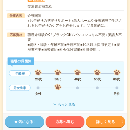
交通費全額支給
介護関連
仕事内容
<お年寄りの見守りサポート>老人ホームや介護施設で生活さ
れるお年寄りのケアをお任せします。▽具体的に…
職種未経験OK / ブランクOK / パソコンスキル不要 / 英語力不
応募資格
要
■資格・経験・年齢不問■学歴不問■10名以上採用予定！■履
歴書不要■面談確約■社会保険完備■社員登用…
職場の雰囲気
年齢層
20代
30代
40代
50代
60代
男女比率
女性
男性
もっと見る
気になる!
応募へ進む
詳しく見る