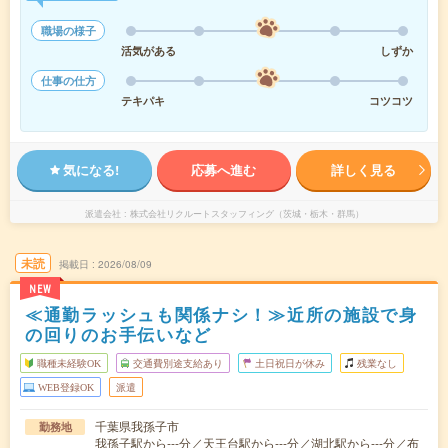
職場の様子
活気がある
しずか
仕事の仕方
テキパキ
コツコツ
気になる!
応募へ進む
詳しく見る
派遣会社
株式会社リクルートスタッフィング（茨城・栃木・群馬）
未読
掲載日
2026/08/09
NEW
≪通勤ラッシュも関係ナシ！≫近所の施設で身
の回りのお手伝いなど
職種未経験OK
交通費別途支給あり
土日祝日が休み
残業なし
WEB登録OK
派遣
千葉県我孫子市
勤務地
我孫子駅から---分／天王台駅から---分／湖北駅から---分／布