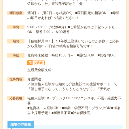
佐駅から---分／東我孫子駅から---分
週3日～（週2日～も相談OK） ■曜日固定の相談OK！ ■希望
曜日頻度
の曜日があればご相談ください！
9:00～18:00（休憩60分）■ご希望があれば下記シフトも
時間
OK！早番 7:00～16:00遅番 …
【積極採用中！】＊1年以上勤務している方が多数！ご応募
期間
から最短2～3日後の就業も相談可能です！
無資格未経験：時給1350円～ ■週払いOK ■扶養内OK
時給
交通費
交通費全額支給
介護関連
仕事内容
／無資格未経験から始める介護施設での生活サポート！＼
「話し相手になって、うんうんとうなずく」「天気が…
職種未経験OK / ブランクOK / パソコンスキル不要 / 英語力不
応募資格
要
■無資格・未経験OK！■年齢・学歴不問！ブランクOK!■10名
以上採用予定！■履歴書不要■社会保険完…
職場の雰囲気