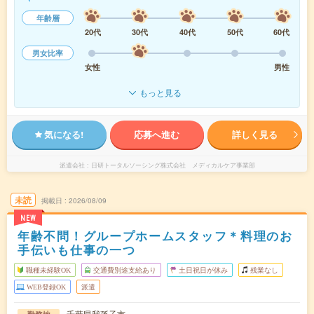
年齢層
20代
30代
40代
50代
60代
男女比率
女性
男性
もっと見る
気になる!
応募へ進む
詳しく見る
派遣会社
日研トータルソーシング株式会社 メディカルケア事業部
未読
掲載日
2026/08/09
NEW
年齢不問！グループホームスタッフ＊料理のお
手伝いも仕事の一つ
職種未経験OK
交通費別途支給あり
土日祝日が休み
残業なし
WEB登録OK
派遣
千葉県我孫子市