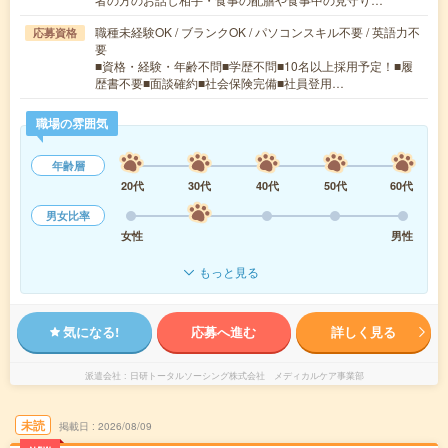
職種未経験OK / ブランクOK / パソコンスキル不要 / 英語力不
応募資格
要
■資格・経験・年齢不問■学歴不問■10名以上採用予定！■履
歴書不要■面談確約■社会保険完備■社員登用…
職場の雰囲気
年齢層
20代
30代
40代
50代
60代
男女比率
女性
男性
もっと見る
気になる!
応募へ進む
詳しく見る
派遣会社
日研トータルソーシング株式会社 メディカルケア事業部
未読
掲載日
2026/08/09