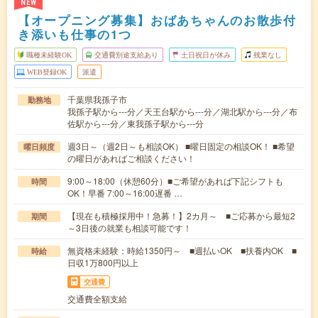
NEW
【オープニング募集】おばあちゃんのお散歩付
き添いも仕事の1つ
職種未経験OK
交通費別途支給あり
土日祝日が休み
残業なし
WEB登録OK
派遣
千葉県我孫子市
勤務地
我孫子駅から---分／天王台駅から---分／湖北駅から---分／布
佐駅から---分／東我孫子駅から---分
週3日～（週2日～も相談OK） ■曜日固定の相談OK！ ■希望
曜日頻度
の曜日があればご相談ください！
9:00～18:00（休憩60分）■ご希望があれば下記シフトも
時間
OK！早番 7:00～16:00遅番 …
【現在も積極採用中！急募！】2カ月～ ■ご応募から最短2
期間
～3日後の就業も相談可能です！
無資格未経験：時給1350円～ ■週払いOK ■扶養内OK ■
時給
日収1万800円以上
交通費
交通費全額支給