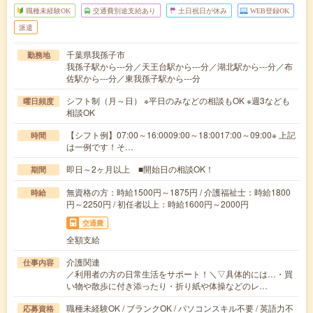
職種未経験OK
交通費別途支給あり
土日祝日が休み
WEB登録OK
派遣
千葉県我孫子市
勤務地
我孫子駅から---分／天王台駅から---分／湖北駅から---分／布
佐駅から---分／東我孫子駅から---分
シフト制（月～日） ※平日のみなどの相談もOK ※週3なども
曜日頻度
相談OK
【シフト例】07:00～16:0009:00～18:0017:00～09:00※ 上記
時間
は一例です！そ…
即日～2ヶ月以上 ■開始日の相談OK！
期間
無資格の方：時給1500円～1875円 / 介護福祉士：時給1800
時給
円～2250円 / 初任者以上：時給1600円～2000円
交通費
全額支給
介護関連
仕事内容
／利用者の方の日常生活をサポート！＼▽具体的には…・買
い物や散歩に付き添ったり・折り紙や体操などのレ…
職種未経験OK / ブランクOK / パソコンスキル不要 / 英語力不
応募資格