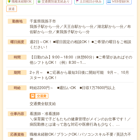
職種未経験OK
交通費別途支給あり
土日祝日が休み
WEB登録OK
派遣
千葉県我孫子市
勤務地
我孫子駅から---分／天王台駅から---分／湖北駅から---分／布
佐駅から---分／東我孫子駅から---分
週2日～OK！ ■曜日固定の相談OK！ ■ご希望の曜日をご相談
曜日頻度
ください！
【日勤のみ】9:00～18:00（休憩60分）■ご希望があればその
時間
他シフトもOK！（例）8:30～1…
2ヶ月～ ■ご応募から最短3日後に開始可能 9月～、10月
期間
スタートもOK！
時給2200円～ ■週払いOK ■日収1万7600円以上
時給
交通費
交通費全額支給
看護師・准看護師
仕事内容
＼保育園で子どもたちの健康管理がメインのお仕事です！／
病院勤務とは違って急な対応や医療行為も少なく、…
職種未経験OK / ブランクOK / パソコンスキル不要 / 英語力不
応募資格
要