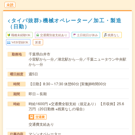
未読
<タイパ抜群>機械オペレーター／加工・製造
（日勤）
職種未経験OK
交通費別途支給あり
土日祝日が休み
残業なし
WEB登録OK
派遣
千葉県白井市
勤務地
小室駅から---分／湖北駅から---分／千葉ニュータウン中央駅
から---分
週5日
曜日頻度
【日勤】8:30～17:30 休憩60分 [実働]8時間00分
時間
即日～長期
期間
時給1600円 ※交通費全額支給（規定あり） 【月収例】25.6
時給
万円（20日勤務 ※残業なしの場合）
交通費
交通費支給あり
マシンオペレーター
仕事内容