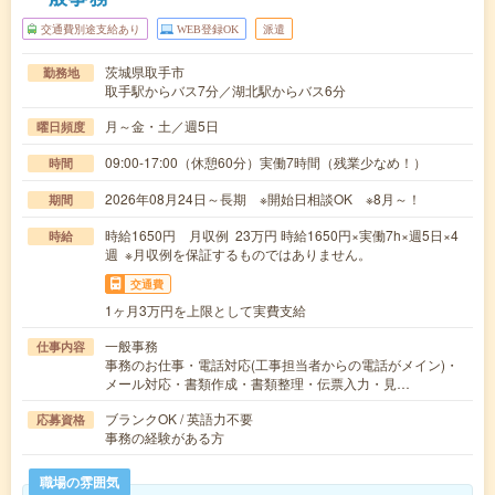
交通費別途支給あり
WEB登録OK
派遣
茨城県取手市
勤務地
取手駅からバス7分／湖北駅からバス6分
月～金・土／週5日
曜日頻度
09:00-17:00（休憩60分）実働7時間（残業少なめ！）
時間
2026年08月24日～長期 ※開始日相談OK ※8月～！
期間
時給1650円 月収例 23万円 時給1650円×実働7h×週5日×4
時給
週 ※月収例を保証するものではありません。
交通費
1ヶ月3万円を上限として実費支給
一般事務
仕事内容
事務のお仕事・電話対応(工事担当者からの電話がメイン)・
メール対応・書類作成・書類整理・伝票入力・見…
ブランクOK / 英語力不要
応募資格
事務の経験がある方
職場の雰囲気